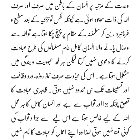
وحدت کے مرتبہ پر انسان کے باطن میں صرف اور صرف
اللہ کی ذات موجود ہوتی ہے کیونکہ نفس تو تزکیہ کے بعد مطیع و
فرمانبردار بن کر مطمئنہ کے مقام پر پہنچ چکا ہوتا ہے تو اللہ سے
وصال پانے والا انسانِ کامل عام مسلمانوں کی طرح عبادت
کرنے کا دعویٰ نہیں کرتا لیکن ہر لمحہ عبودیت و بندگی میں
مشغول ہوتا ہے۔ اس کی عبادت صرف نماز روزہ، ورد وظائف
اور تسبیحات تک ہی محدود نہیں ہوتی۔ ظاہری عبادت کا
تعلق چونکہ جزا اور ثواب سے ہے اور انسانِ کامل کا ہر عمل
اللہ کے لیے خالص ہوتا ہے اس لیے اسے جزا و ثواب کی
کوئی تمنا نہیں ہوتی لہٰذا وہ اپنے اعمال کو عبادت کا نام نہیں