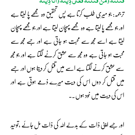
قَتَلْتُہٗ وَمَنْ قَتَلْتُہٗ فَعَلَیَّ دِیَّتَہٗ وَاَنَا دِیَّتُہٗ
ترجمہ: جو میری طلب کرتا ہے پس تحقیق وہ مجھے پا لیتا ہے
اور جو مجھے پا لیتا ہے وہ مجھے پہچان لیتا ہے اور جو مجھے پہچان
لیتا ہے اسے مجھ سے محبت ہو جاتی ہے اور جسے مجھ سے
محبت ہو جاتی ہے وہ مجھ سے عشق کرنے لگتا ہے اور جو مجھ
سے عشق کرنے لگتا ہے اسے میں قتل کر دیتا ہوں اور جسے
میں قتل کر دوں اس کی دیت میرے ذمے ہوتی ہے اور
اس کی دیت میں خود ہوں۔ ـ
اور جسے اپنی ذات کے بدلے اللہ کی ذات مل جائے ،توحید