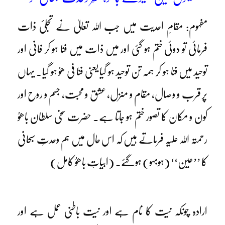
مفہوم: مقامِ احدیت میں جب اللہ تعالیٰ نے تجلیٔ ذات
فرمائی تو دوئی ختم ہو گئی اور میں ذات میں فنا ہو کر فانی اور
توحید میں فنا ہو کر ہمہ تن توحید ہو گیا یعنی فنا فی ھوُ ہو گیا۔ یہاں
پر قرب و وصال، مقام و منزل، عشق و محبت، جسم و روح اور
کون و مکان کا تصور ختم ہو جاتا ہے۔ حضرت سخی سلطان باھوُ
رحمتہ اللہ علیہ فرماتے ہیں کہ اس حال میں ہم وحدتِ سبحانی
کا ’’عین‘‘ (ہوبہو) ہوگئے۔ (ابیاتِ باھوُ کامل)
ارادہ چونکہ نیت کا نام ہے اور نیت باطنی عمل ہے اور