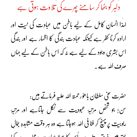
دلبر کو بٹھا کر سامنے چہرے کی تلاوت ہوتی ہے
لہٰذا انسانِ کامل کے لیے باطن میں عبادت کی نیت اور
ارادہ کرنا کفر ہے کیونکہ عبادت بندگی کا اظہار ہے اور بندگی
اس بشری وجود کے لیے ہے نہ کہ اس باطن کے لیے جہاں
صرف اللہ ہے۔
حضرت سخی سلطان باھوُ رحمتہ اللہ علیہ فرماتے ہیں:
سن! جو شخص مرتبۂ عبودیت سے نکل جاتاہے اور مرتبۂ
ربوبیت پر پہنچ کر فنا فی اللہ ہوجاتا ہے وہ ہر وقت مشاہدہِ جمالِ