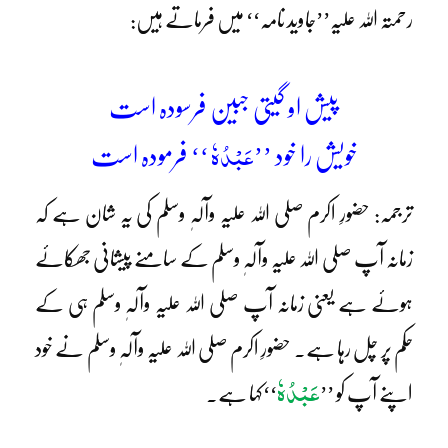
رحمتہ اللہ علیہ’’جاوید نامہ‘‘ میں فرماتے ہیں:
پیش او گیتی جبین فرسودہ است
عَبْدُہٗ
خویش را خود ’’
‘‘ فرمودہ است
ترجمہ: حضورِ اکرم صلی اللہ علیہ وآلہٖ وسلم کی یہ شان ہے کہ
زمانہ آپ صلی اللہ علیہ وآلہٖ وسلم کے سامنے پیشانی جھکائے
ہوئے ہے یعنی زمانہ آپ صلی اللہ علیہ وآلہٖ وسلم ہی کے
حکم پر چل رہا ہے۔ حضورِ اکرم صلی اللہ علیہ وآلہٖ وسلم نے خود
عَبْدُہٗ
اپنے آپ کو ’’
‘‘کہا ہے۔