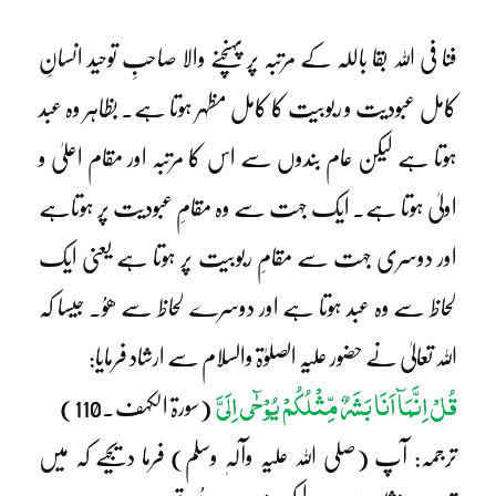
فنا فی اللہ بقا باللہ کے مرتبہ پر پہنچنے والا صاحبِ توحید انسانِ
کامل عبودیت و ربوبیت کا کامل مظہر ہوتا ہے۔ بظاہر وہ عبد
ہوتا ہے لیکن عام بندوں سے اس کا مرتبہ اور مقام اعلیٰ و
اولیٰ ہوتا ہے۔ ایک جہت سے وہ مقامِ عبودیت پر ہوتاہے
اور دوسری جہت سے مقامِ ربوبیت پر ہوتا ہے یعنی ایک
لحاظ سے وہ عبد ہوتا ہے اور دوسرے لحاظ سے ھوُ۔ جیسا کہ
اللہ تعالیٰ نے حضور علیہ الصلوٰۃ والسلام سے ارشاد فرمایا:
قُلْ اِنَّمَآ اَنَا بَشَرٌ مِّثْلُکُمْ یُوْحٰٓی اِلَیَّ
(سورۃ الکہف۔110)
ترجمہ: آپ (صلی اللہ علیہ وآلہٖ وسلم) فرما دیجیے کہ میں