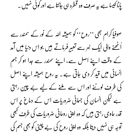
پانا کیسا ہے یہ صرف وہ قطرہ ہی جانتا ہے اور کوئی نہیں۔
صوفیا کرام بھی ’’روح‘‘ کو ہمیشہ اللہ کے نور کے سمندر سے
اُٹھنے والی ایک لہر سے تعبیر فرماتے ہیں جو اس دنیا میں آمد
کے وقت اپنے اصل سے، اپنے سمندر سے جدا ہو کر جسمِ
انسانی میں قید کر دی جاتی ہے۔ یہ روح ہمیشہ اپنے اصل
کی طر ف لوٹنے اور اس سے ملنے کے لیے بے چین رہتی
ہے لیکن انسان کی جسمانی ضروریات اس کے دماغ پر اس
قدر حاوی رہتی ہیں کہ وہ اپنی روحانی ضروریات کی طرف کبھی
توجہ ہی نہیں دیتا بلکہ وہ اپنی روح کی بے چینی کو بھی جسم کی