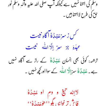
وسلم کی انتہا نہیں ہے کیونکہ آپ صلی اللہ علیہ وآلہٖ وسلم نورِ
حق کی طرح لاانتہا ہیں۔
عَبْدُہٗ
کس ز سِرّ
آگاہ نیست
اِلَّا اللّٰہ
عَبْدُہٗ جز سِرّ
نیست
عَبْدُہٗ
ترجمہ: کوئی بھی انسان
کے راز سے آگاہ نہیں
عَبْدُہٗ
اِلَّا اللّٰہ
ہے۔
سرّ ِ
کے سوا اور کچھ نہیں ۔
لَآ اِلٰہ
عَبْدُہٗ
تیغ و دمِ او
عَبْدُہٗ
فاش تر خواہی بگو ’’ھوُ
‘‘