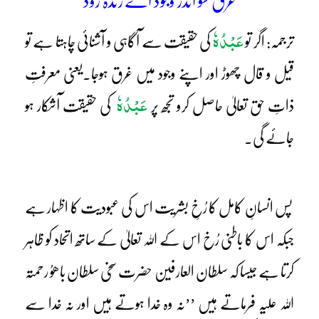
غرق شو اندر وجود اے زندہ رود
عَبْدُہٗ
ترجمہ: اگر تو
کی حقیقت سے آگاہی و آشنائی چاہتا ہے تو
قیل و قال چھوڑ اور اپنے وجود میں غرق ہوجا۔یعنی معرفتِ
عَبْدُہٗ
ذاتِ حق تعالیٰ حاصل کرو تجھ پر
کی حقیقت آشکار ہو
جائے گی۔
پس انسانِ کامل کا رُخِ بشریت اس کی عبودیت کا اظہار ہے
جبکہ اس کا باطنی رُخ اس کے اللہ تعالیٰ کے ساتھ اتحاد کو ظاہر
کرتا ہے جیسا کہ سلطان العارفین حضرت سخی سلطان باھوُ رحمتہ
اللہ علیہ فرماتے ہیں ’’نہ وہ خدا ہوتے ہیں اور نہ خدا سے