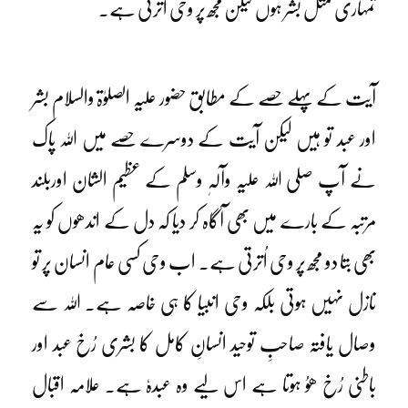
تمہاری مثل بشر ہوں لیکن مجھ پر وحی اُترتی ہے۔
آیت کے پہلے حصے کے مطابق حضور علیہ الصلوٰۃ والسلام بشر
اور عبد تو ہیں لیکن آیت کے دوسرے حصے میں اللہ پاک
نے آپ صلی اللہ علیہ وآلہٖ وسلم کے عظیم الشان اوربلند
مرتبہ کے بارے میں بھی آگاہ کر دیا کہ دل کے اندھوں کو یہ
بھی بتا دو مجھ پر وحی اُترتی ہے۔ اب وحی کسی عام انسان پر تو
نازل نہیں ہوتی بلکہ وحی انبیا کا ہی خاصہ ہے۔ اللہ سے
وصال یافتہ صاحبِ توحید انسانِ کامل کا بشری رُخ عبد اور
باطنی رُخ ھوُ ہوتا ہے اس لیے وہ عبدہٗ ہے۔ علامہ اقبال