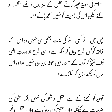
’’انتہائی سوچ بچار کرتے عقل کے ہزاروں قافلے سنگسار ہو
گئے لیکن اس کی ماہیت کو نہیں سمجھ پائے‘‘۔
پس جس نے کسی شے کی لذت چکھی ہی نہیں وہ اس کے
ذائقہ کو کس طرح بیان کر سکتا ہے! اسی طرح جو وحدتِ الٰہی
تک پہنچ کر توحید کے سمندر میں غوطہ زن ہی نہیں ہوا وہ اس
حال کو کیسے بیان کر سکتا ہے؟
توحید کو سمجھنے کے لیے عقل و شعور کی نہیں بلکہ عشق کی
ضرورت ہے کیونکہ جہاں عشق کی رسائی ہے وہاں عقل و فہم