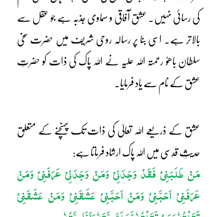
کی رسائی نہیں۔ عشق آفاقی و سماوی جذبہ ہے جو عقل سے
بالاتر ہے۔ اسی بنا پر رسالہ روحی شریف میں حضرت سخی
سلطان باھوُ رحمتہ اللہ علیہ نے اللہ پاک کی ذات کو حضرتِ
عشق کے نام سے یاد فرمایا۔
عشق کے ذریعے اللہ تعالیٰ کی ذات تک پہنچنے کے متعلق
حدیثِ قدسی میں اللہ پاک ارشاد فرماتا ہے:
مَنْ طَلَبَنِیْ فَقَدْ وَجَدَنِیْ وَمَنْ وَجَدَنِیْ عَرَفَنِیْ وَمَنْ
عَرَفَنِیْ اَحَبَّنِیْ وَمَنْ اَحَبَّنِیْ عَشَقَنِیْ وَمَنْ عَشَقَنِیْ