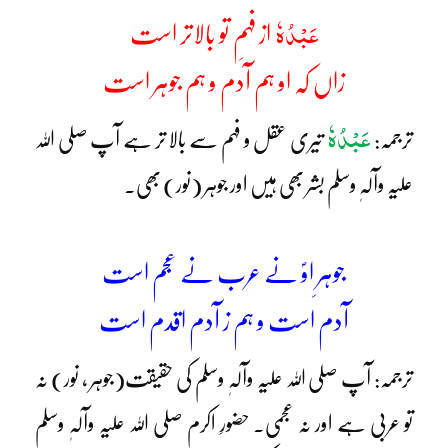
عَبْدُہٗ
از فہمِ تو بالاتر است
زاں کہ او ہم آدم و ہم جوہر است
عَبْدُہٗ
ترجمہ:
تیری عقل و فہم سے بالا تر ہے آپ صلی اللہ
علیہ وآلہٖ وسلم بشر بھی ہیں اور جوہر (نور) بھی۔
جوہرِ اوؐ نے عرب نے عجم است
آدم است و ہم ز آدم اقدم است
ترجمہ: آپ صلی اللہ علیہ وآلہٖ وسلم کی حقیقت(جوہر ، نور) نہ
تو عربی ہے اور نہ عجمی۔ حضورِ اکرم صلی اللہ علیہ وآلہٖ وسلم