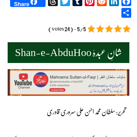
Threads
Twitter
Tumblr
Pinterest
Reddit
LinkedIn
Facebook
Share
Share
5/5 - (24 votes)
شانِ عبدہٗ Shan-e-AbduHoo
تحریر: سلطان محمد احسن علی سروری قادری