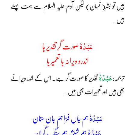
ہیں تو بشر(انسان) لیکن آدم علیہ السلام سے بہت پہلے
ہیں۔
عَبْدُہٗ
صورت گرِ تقدیر ہا
اندرو ویرانہ ہا تعمیر ہا
عَبْدُہٗ
ترجمہ:
تقدیر کا صورت گر ہے۔ اس کے اندر ویرانے
بھی ہیں اور تعمیرات بھی ہیں۔
عَبْدُہٗ
ہم جاں فزا ہم جان ستان
عَبْدُہٗ
ہم شیشہ ہم سنگِ گران