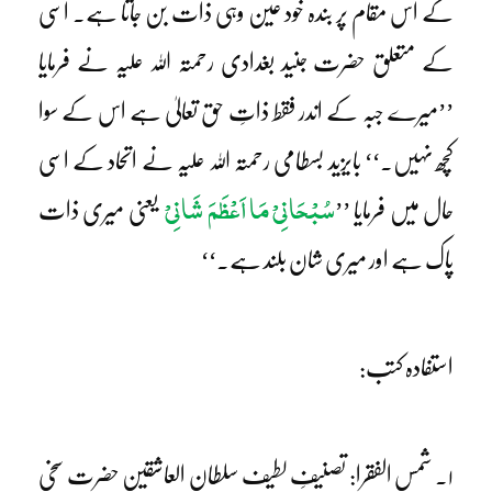
کے اس مقام پر بندہ خود عین وہی ذات بن جاتا ہے۔ اسی
کے متعلق حضرت جنید بغدادی رحمتہ اللہ علیہ نے فرمایا
’’میرے جبہ کے اندر فقط ذاتِ حق تعالیٰ ہے اس کے سوا
کچھ نہیں۔‘‘ بایزید بسطامی رحمتہ اللہ علیہ نے اتحاد کے اسی
سُبْحَانِیْ مَا اَعْظَمَ شَانِیْ
حال میں فرمایا ’’
یعنی میری ذات
پاک ہے اور میری شان بلند ہے۔‘‘
استفادہ کتب:
۱۔ شمس الفقرا: تصنیفِ لطیف سلطان العاشقین حضرت سخی