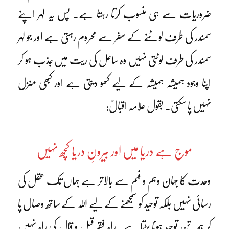
ضروریات سے ہی منسوب کرتا رہتا ہے۔ پس یہ لہر اپنے
سمندر کی طرف لوٹنے کے سفر سے محروم رہتی ہے اور جو لہر
سمندر کی طرف لوٹتی نہیں وہ ساحل کی ریت میں جذب ہو کر
اپنا وجود ہمیشہ ہمیشہ کے لیے کھو دیتی ہے اور کبھی منزل
نہیں پا سکتی۔ بقول علامہ اقبالؒ:
موج ہے دریا میں اور بیرونِ دریا کچھ نہیں
وحدت کا جہان وہم و فہم سے بالاتر ہے جہاں تک عقل کی
رسائی نہیں بلکہ توحید کو سمجھنے کے لیے اللہ کے ساتھ وصال پا
کر ہمہ تن توحید ہونا پڑتا ہے۔ راہِ فقر قیل و قال کی راہ نہیں