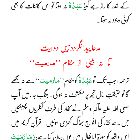
عَبْدُہٗ
کے اندر کا راز ہے گویا
نہ ہوتا تو اس کائنات کا بھی
کوئی وجود نہ ہوتا۔
مدعا پیدا نگردد زیں دو بیت
مارمیت
تا نہ بینی از مقام ’’
‘‘
عَبْدُہٗ
مارمیت
ترجمہ: جب تک تو
کو مقامِ’’
‘‘ سے نہ سمجھے
گا تو حقیقتِ حال تجھ پر منکشف نہ ہو گی۔ جنگِ بد رمیں آپ
صلی اللہ علیہ وآلہٖ وسلم نے کفار کی طرف کنکریاں پھینکیں
جس سے کفار کی افواج بھاگ کھڑی ہوئیں۔ قرآنِ کریم میں
وَ مَا رَمَیْتَ
اس واقعہ کو سورۃ الانفال میں یوں بیان کیا ہے: