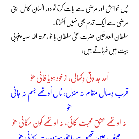
پس خواہش اور مرضی سے بات کرنا تو دور انسانِ کامل اپنی
مرضی سے ایک قدم بھی نہیں اُٹھاتا۔
سلطان العارفین حضرت سخی سلطان باھوُ رحمتہ اللہ علیہ پنجابی
بیت میں فرماتے ہیں:
اَحد جد دِتیّ وِکھالی، از خود ہویا فانی ھوُ
قرب وِصال مقام نہ منزل، ناں اُوتھے جسم نہ جانی
ھوُ
نہ اوتھے عشق محبت کائی، نہ اوتھے کون مکانی ھوُ
عینوں عین تھیوسے باھوؒ، سِرّ وحدت سبحانی ھوُ