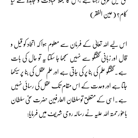
حق میں غرق رہتا ہے ،اُس کا بھلا عبادت و مجاہدہ سے کیا
کام؟ (عین الفقر)
اس لیے اللہ تعالیٰ کے فرمان سے معلوم ہوا کہ اتحاد کو قیل و
قال اور زبانی گفتگو سے نہیں سمجھا جا سکتا یہ تو حال کی بات
ہے۔ گفتگو علم کی بنا پر کی جاتی ہے اور علم عقل کی بنا پر سیکھا
جاتا ہے اور وحدت کے اس مقام تک عقل کی رسائی نہیں
ہے۔اسی کے متعلق توسلطان العارفین حضرت سخی سلطان
باھوُ رحمتہ اللہ علیہ نے رسالہ روحی شریف میں فرمایا: