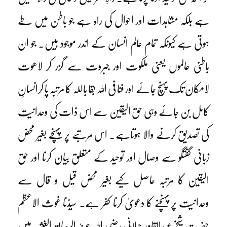
ہے بلکہ مشاہدات اور احوال کی راہ ہے جو باطن میں طے
ہوتی ہے کیونکہ تمام عالم انسان کے اندر موجود ہیں۔ جو ان
باطنی عالموں یعنی ملکوت اور جبروت سے گزر کر لاھوت
لامکان تک پہنچ جائے اور فنا فی اللہ بقا باللہ کا مرتبہ پا کرانسانِ
کامل بن جائے وہی حق الیقین سے اس ذات کی وحدانیت
کی تصدیق کرنے والا ہوتاہے۔ اس مرتبے پر پہنچے بغیر محض
زبانی گفتگو سے وصال اور توحید کے متعلق بیان کرنا اور حق
الیقین کا مرتبہ حاصل کیے بغیر محض قیل و قال سے
وحدانیت پر پہنچنے کا دعویٰ کرنا کفر ہے۔ سیدّنا غوث الاعظم
حضرت شیخ عبدالقادر جیلانی رضی اللہ عنہٗ الرسالۃ الغوثیہ میں