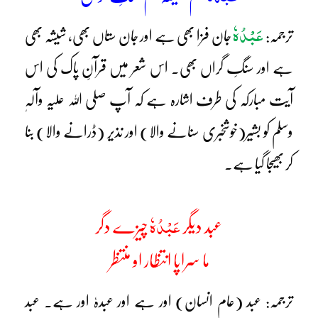
عَبْدُہٗ
ترجمہ:
جان فزا بھی ہے اور جان ستاں بھی، شیشہ بھی
ہے اور سنگِ گراں بھی۔ اس شعر میں قرآنِ پاک کی اس
آیت مبارکہ کی طرف اشارہ ہے کہ آپ صلی اللہ علیہ وآلہٖ
وسلم کو بشیر(خوشخبری سنانے والا) اور نذیر (ڈرانے والا) بنا
کر بھیجا گیا ہے۔
عَبْدُہٗ
عبد دیگر
چیزے دگر
ما سراپا انتظار او منتظر
ترجمہ: عبد (عام انسان) اور ہے اور عبدہٗ اور ہے۔ عبد