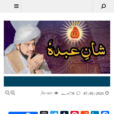
شانِ عبدہٗ Shan-e-AbduHoo
07/06/2025
18 تبصرے
661
مناظر