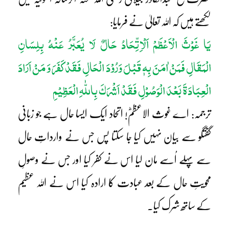
لکھتے ہیں کہ اللہ تعالیٰ نے فرمایا:
یَا غَوْثَ الْاَعْظَمْ اَلْاِتِّحَادُ حَالٌ لَا یُعَبَّرُ عَنْہُ بِلِسَانِ
الْمَقَالِ فَمَنْ اٰمَنَ بِہٖ قَبْلَ وَرُوْدَ الْحَالِ فَقَدْ کَفَرَ وَ مَنْ اَرَادَ
الْعِبَادَۃَ بَعْدَ الْوَصُوْلِ فَقَدْ اَشْرَکَ بِاللّٰہِ الْعَظِیْمِ
ترجمہ: اے غوث الاعظمؓ! اتحاد ایک ایسا حال ہے جو زبانی
گفتگو سے بیان نہیں کیا جا سکتا پس جس نے وارداتِ حال
سے پہلے اُسے مان لیا اس نے کفر کیا اور جس نے وصولِ
محویتِ حال کے بعد عبادت کا ارادہ کیا اس نے اللہ عظیم
کے ساتھ شرک کیا۔