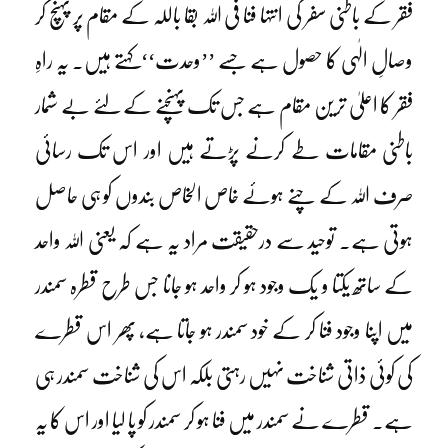
فقر کے باطنی سفر کی انتہا فنا فی اللہ بقا باللہ کے مقام پر پہنچ کر
وصالِ الٰہی کا حصول ہے جسے ’’وحدت‘‘کہتے ہیں۔ یہ راہِ
فقر کا اعلیٰ ترین مقام ہے جس تک پہنچنے کے لئے بے شمار
باطنی مقامات طے کرنے پڑتے ہیں اور اس تک رسائی
صرف اللہ کے چنے ہوئے خاص الخاص بندوں کو ہی حاصل
ہوتی ہے۔ توحید سے درحقیقت مراد یہ ہے کہ یعنی اللہ واحد
کے ساتھ یکتا و یک وجود ہو کر واحد ہو جانا جس طرح قطرہ سمندر
میں اپنا وجود فنا کر کے خود سمندر ہو جاتا ہے، پھر اس قطرے
کی کوئی ذاتی شناخت نہیں رہتی بلکہ اس کی شناخت سمندر ہی
ہے۔ قطرے نے سمندر میں فنا ہو کر سمندر کو پا لیا اور اس کا یہ