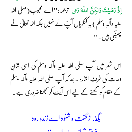
اِذْ رَمَیْتَ وَلٰکِنَّ اللّٰہَ رَمٰی
ترجمہ:’’اے محبوب(صلی اللہ
علیہ وآلہٖ وسلم) یہ کنکریاں آپؐ نے نہیں بلکہ اللہ تعالیٰ نے
پھینکی ہیں۔‘‘
اس شعر میں آپ صلی اللہ علیہ وآلہٖ وسلم کی اسی شانِ
وحدت کی طرف اشارہ ہے کہ آپ صلی اللہ علیہ وآلہٖ وسلم
کے مقام کو سمجھنے کے لیے اس آیت کو سمجھنا ضروری ہے۔
بگذر از گفت و شنود اے زندہ رود