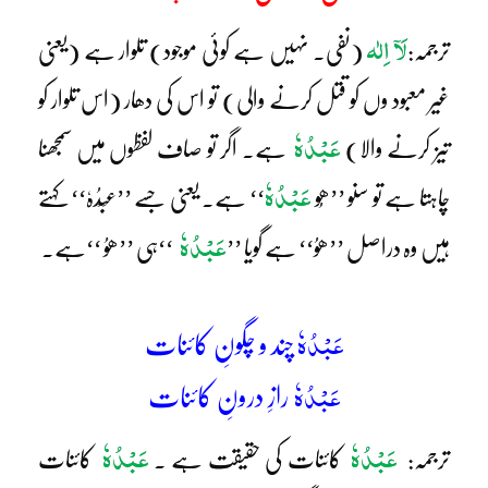
لَآ اِلٰہ
ترجمہ:
(نفی۔ نہیں ہے کوئی موجود) تلوار ہے (یعنی
غیر معبود وں کو قتل کرنے والی) تو اس کی دھار (اس تلوار کو
عَبْدُہٗ
تیز کرنے والا)
ہے۔ اگر تو صاف لفظوں میں سمجھنا
عَبْدُہٗ
چاہتا ہے تو سنو ’’ھُو
‘‘ ہے۔ یعنی جسے ’’عَبْدُہٗ‘‘ کہتے
عَبْدُہٗ
ہیں وہ دراصل ’’ھوُ‘‘ ہے گویا ’’
‘‘ہی ’’ھوُ ‘‘ہے۔
عَبْدُہٗ
چند و چگونِ کائنات
عَبْدُہٗ
رازِ درونِ کائنات
عَبْدُہٗ
عَبْدُہٗ
ترجمہ:
کائنات کی حقیقت ہے ۔
کائنات