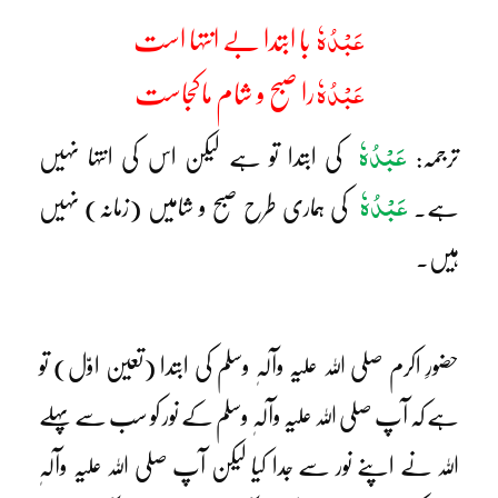
عَبْدُہٗ
با ابتدا بے انتہا است
عَبْدُہٗ
را صبح و شام ماکجاست
عَبْدُہٗ
ترجمہ:
کی ابتدا تو ہے لیکن اس کی انتہا نہیں
عَبْدُہٗ
ہے۔
کی ہماری طرح صبح و شامیں (زمانہ) نہیں
ہیں۔
حضورِ اکرم صلی اللہ علیہ وآلہٖ وسلم کی ابتدا (تعین اوّل) تو
ہے کہ آپ صلی اللہ علیہ وآلہٖ وسلم کے نور کو سب سے پہلے
اللہ نے اپنے نور سے جدا کیا لیکن آپ صلی اللہ علیہ وآلہٖ