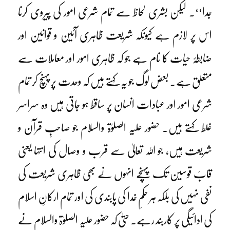
جدا‘‘۔ لیکن بشری لحاظ سے تمام شرعی امور کی پیروی کرنا
اس پر لازم ہے کیونکہ شریعت ظاہری آئین و قوانین اور
ضابطۂ حیات کا نام ہے جو کہ ظاہری امور اور معاملات سے
متعلق ہے۔ بعض لوگ جو یہ کہتے ہیں کہ وحدت پر پہنچ کر تمام
شرعی امور اور عبادات انسان پر ساقط ہو جاتی ہیں وہ سراسر
غلط کہتے ہیں۔ حضور علیہ الصلوٰۃ والسلام جو صاحبِ قرآن و
شریعت ہیں، جو اللہ تعالیٰ سے قرب و وصال کی انتہا یعنی
قابَ قوسین تک پہنچے انہوں نے بھی ظاہری شریعت کی
نفی نہیں کی بلکہ ہر حکمِ خدا کی پابندی کی اور تمام ارکانِ اسلام
کی ادائیگی پر کاربند رہے۔ حتیٰ کہ حضور علیہ الصلوٰۃ والسلام نے