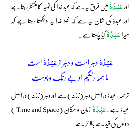
عَبْدُہٗ
اور
میں فرق یہ ہے کہ عبد خدا کی توجہ کا منتظر رہتا ہے
اور عبدہٗ کی شان یہ ہے کہ خود خدا یہ دیکھتا رہتا ہے کہ
عَبْدُہٗ
میرا
کیا چاہتا ہے۔
عَبْدُہٗ
عَبْدُہٗ
دہر است و دہر از
است
ما ہمہ رنگیم او بے رنگ و بوست
ترجمہ: عبدہٗ دراصل دہر (زمانہ) ہے اور دہر (زمانہ) دراصل
عَبْدُہٗ
عبدہٗ ہے۔
زمان و مکان (Time and Space )
دونوں کی قید سے بالا تر ہے۔