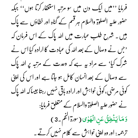
فرمایا ’’میں ایک دن میں سو مرتبہ استغفار کرتا ہوں‘‘ جبکہ
حضور علیہ الصلوٰۃ والسلام ہر قسم کے گناہ اور خطاؤں سے پاک
ہیں۔ شرح طلب عبارت میں اللہ پاک کے اس فرمان کہ
’جس نے وصال کے بعد اللہ کی عبادت کا ارادہ کیا اس نے
شرک کیا‘ سے مراد یہ ہے کہ وحدت کے مرتبہ پر اللہ پاک
سے وصال کے بعد انسان کامل ہو جاتا ہے اور اس کی اپنی
کوئی مرضی، کوئی خواہش اور ارادہ باقی نہیں رہتا جیسا کہ اللہ پاک
نے حضور علیہ الصلوٰۃ والسلام کے متعلق فرمایا:
وَ مَا یَنْطِقُ عَنِ الْھَوٰی
(سورۃ النجم۔3)
ترجمہ: اور وہ اپنی خواہش سے کلام نہیں کرتے۔