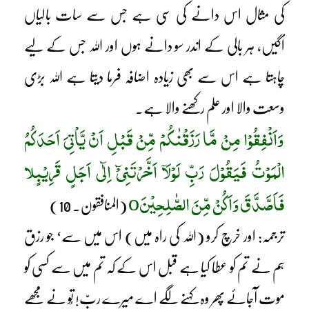
کی مثال اس دانے کی سی ہے جس سے سات بالیاں
اُگیں، ہر بالی کے اندر سو دانے ہوں اور اللہ جس کے لیے
چاہتا ہے اس سے بھی زیادہ اضافہ فرما دیتا ہے اللہ بڑی
وسعت والا اور علم رکھنے والا ہے۔
وَاَنْفِقُوْا مِنْ مَّا رَزَقْنٰکُمْ مِّنْ قَبْلِ اَنْ یَّاْتِیَ اَحَدَکُمُ
الْمَوْتُ فَیَقُوْلَ رَبِّ لَوْلَآ اَخَّرْتَنِیْٓ اِلٰٓی اَجَلٍ قَرِیْبٍلا
فَاَصَّدَّقَ وَاَکُنْ مِّنَ الصّٰلِحِیْنَ
o
(المنافقون۔ 10)
ترجمہ: اور خرچ کرو (اللہ کی راہ میں) اس میں سے‘ جو رزق
ہم نے تم کو عطا کیا ہے قبل اس کے کہ تم میں سے کسی کو
موت آجائے پھر وہ کہنے لگے اے میرے ربّ! تُو نے مجھے