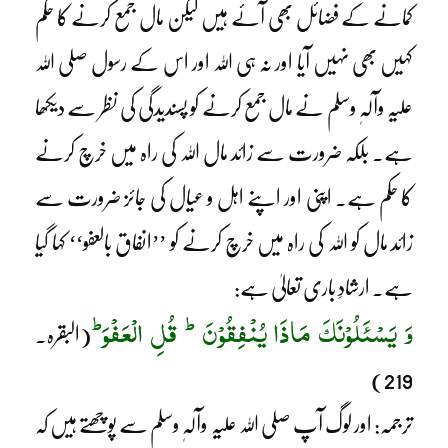
کمانے کے فضائل بھی آئے ہیں لیکن مال جمع کرنے کا حکم
کہیں بھی نہیں آیا اور نہ ہی اللہ اور اس کے رسول صلی اللہ
علیہ وآلہٖ وسلم نے مال جمع کرنے کو پسندیدگی کی نظر سے دیکھا
ہے۔ بلکہ ضرورت سے زائد مال اللہ کی راہ میں خرچ کرنے
کا حکم ہے۔ اپنی اور اپنے اہل و عیال کی جائز ضرورت سے
زائد مال کو اللہ کی راہ میں خرچ کرنے کو ’’انفاق بالعفو‘‘ کہا گیا
ہے۔ ارشادِ باری تعالیٰ ہے:
ط
ط
وَ یَسْئَلُوْنَکَ مَاذَا یُنْفِقُوْنَ
قُلِ الْعَفْوَ
(البقرہ۔
219)
ترجمہ: اور لوگ آپ صلی اللہ علیہ وآلہٖ وسلم سے پوچھتے ہیں کہ