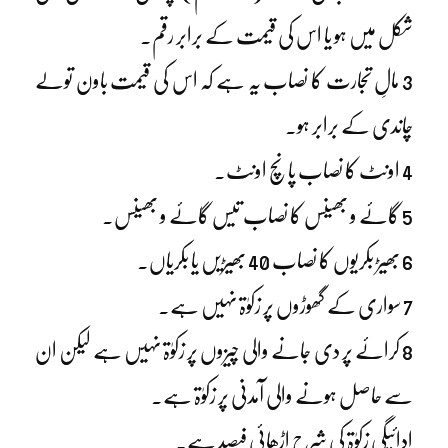
شکل میں ہو یا اس کی قیمت کے برابر رقم۔
3 مالِ تجارت کا نصاب یہ ہے کہ اس کی قیمت باون تولے
چاندی کے برابر ہو۔
4 اونٹ کا نصاب پانچ اونٹ۔
5 گائے و بھینس کا نصاب تیس گائے و بھینس۔
6 بھیڑ بکریوں کا نصاب 40 بھیڑیں یا بکریاں۔
7 سواری کے گھوڑوں پر زکوٰۃ نہیں ہے۔
8 کرائے پر دی جانے والی چیزوں پر زکوٰۃ نہیں ہے لیکن ان
سے حاصل ہونے والی آمدنی پر زکوٰۃ ہے۔
ادائیگی زکوٰۃ کی شرح اڑھائی فیصد ہے۔