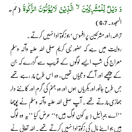
لا
وَ وَیْلٌ لِّلْمُشْرِکِیْنَ
الَّذِیْنَ لَایُؤْتُوْنَ الزَّکٰوۃَ
(حٰم ٓ
السجدہ۔ 6,7)
ترجمہ:اور مشرکین پر افسوس‘ جو زکوٰۃ ادا نہیں کرتے۔
روایت میں ہے کہ حضور نبی کریم صلی اللہ علیہ وآلہٖ وسلم
معراج کی شب ایسے لوگوں کے قریب سے گزرے کہ جن
کے پیچھے اور آگے دھجیاں تھیں، وہ اس طرح چر رہے تھے
جس طرح جانور اور بکریاں ہوں اور وہ جہنم کی گرم اور کانٹے دار
جھاڑی چرتے تھے۔ آپ صلی اللہ علیہ وآلہٖ وسلم نے پوچھا
’’اے جبرائیل ؑ! یہ کون لوگ ہیں؟‘‘ عرض کیا ’’یہ وہ لوگ
ہیں جو اپنے مال کی زکوٰۃ ادا نہیں کرتے تھے۔ اللہ تعالیٰ نے