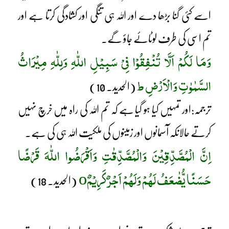
اسے کئی گنا بڑھا دے اور اللہ ہی تنگی اور کشادگی کرتا ہے اور
تم اسی کی طرف لوٹائے جاؤ گے۔
وَمَا لَکُمْ اَلَّا تُنْفِقُوْا فِیْ سَبِیْلِ اللّٰہِ وَلِلّٰہِ مِیْرَاثُ
السَّمٰوٰتِ وَالْاَرْضِ ط
(الحدید۔ 10)
ترجمہ:اور تمہیں کیا ہو گیا ہے کہ تم اللہ کی راہ میں خرچ نہیں
کرتے حالانکہ آسمانوں اور زمینوں کی ملکیت اللہ ہی کی ہے۔
اِنَّ الْمُصَّدِّقِیْنَ وَالْمُصَّدِّقٰتِ وَاَقْرَضُوا اللّٰہَ قَرْضًا
حَسَنًا یُّضٰعَفُ لَھُمْ وَلَھُمْ اَجْرٌ کَرِیْمٌ
o
(الحدید۔ 18)