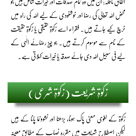
انفاقِ نافلہ: ان میں وہ تمام صدقات اور خیرات شامل ہیں جو
محض اللہ تعالیٰ کی رضا اور خوشنودی کے لیے اللہ کی راہ میں
خرچ کیے جاتے ہیں۔ فقراء اسے زکوٰۃِ حقیقی یا زکوٰۃِ حقیقت
کے نام سے موسوم کرتے ہیں۔ جو چیز رضائے الٰہی کے
لیے فی سبیل اللہ دی جائے صدقہ یا خیرات کہلاتی ہے۔
زکوٰۃِ شریعت (زکوٰۃِ شرعی)
زکوٰۃ کے لغوی معنی پاک ہونا، بڑھنا اور نشوونما پانا کے ہیں
لیکن اصطلاحِ شریعت میں مقررہ نصاب کے مطابق معینہ