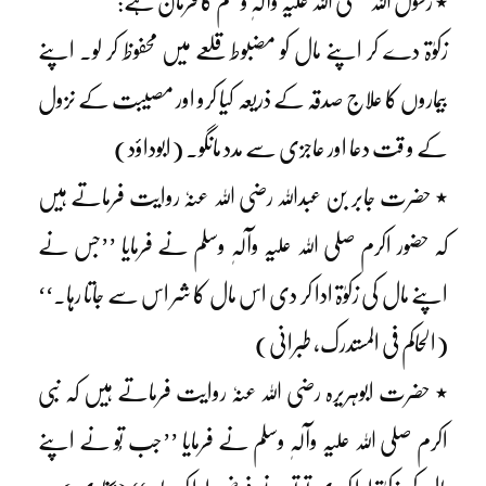
٭ رسول اللہ صلی اللہ علیہ وآلہٖ وسلم کا فرمان ہے:
زکوٰۃ دے کر اپنے مال کو مضبوط قلعے میں محفوظ کر لو۔ اپنے
بیماروں کا علاج صدقہ کے ذریعہ کیا کرو اور مصیبت کے نزول
کے و قت دعا اور عاجزی سے مدد مانگو۔ (ابوداؤد)
٭ حضرت جابر بن عبداللہ رضی اللہ عنہٗ روایت فرماتے ہیں
کہ حضور اکرم صلی اللہ علیہ وآلہٖ وسلم نے فرمایا ’’جس نے
اپنے مال کی زکوٰۃ ادا کر دی اس مال کا شر اس سے جاتا رہا۔‘‘
(الحاکم فی المستدرک، طبرانی)
٭ حضرت ابوہریرہ رضی اللہ عنہٗ روایت فرماتے ہیں کہ نبی
اکرم صلی اللہ علیہ وآلہٖ وسلم نے فرمایا ’’جب تُو نے اپنے