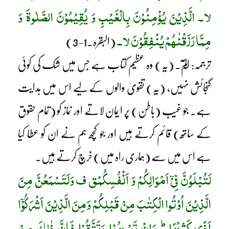
لا۔ الَّذِیْنَ یُؤْمِنُوْنَ بِالْغَیْبِ وَ یُقِیْمُوْنَ الصَّلٰوۃَ وَ
مِمَّا رَزَقْنٰھُمْ یُنْفِقُوْنَ لا۔
(البقرہ۔1-3)
ترجمہ: الٓمٓ۔ (یہ) وہ عظیم کتاب ہے جس میں شک کی کوئی
گنجائش نہیں، (یہ) تقویٰ والوں کے لیے اس میں ہدایت
ہے۔ جو غیب (باطن) پر ایمان لاتے اور نماز کو (تمام حقوق
کے ساتھ) قائم کرتے ہیں اور جو کچھ ہم نے ان کو عطا کیا
ہے اس میں سے (ہماری راہ میں) خرچ کرتے ہیں۔
لَتُبْلَوُنَّ فِیْٓ اَمْوَالِکُمْ وَ اَنْفُسِکُمْق ف وَلَتَسْمَعُنَّ مِنَ
الَّذِیْنَ اُوْتُوا الْکِتٰبَ مِنْ قَبْلِکُمْ وَمِنَ الَّذِیْنَ اَشْرَکُوْٓا
ط
اَذًی کَثِیْرًا
وَاِنْ تَصْبِرُوْا وَتَتَّقُوْا فَاِنَّ ذٰلِکَ مِنْ