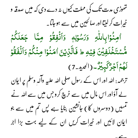
تھوڑی مدت تک کی مہلت کیوں نہ دے دی کہ میں صدقہ و
خیرات کر لیتا اور صالحین میں سے ہو جاتا۔
اٰمِنُوْا بِاللّٰہِ وَرَسُوْلِہٖ وَاَنْفِقُوْ مِمَّا جَعَلَکُمْ
مُّسْتَخْلَفِیْنَ فِیْہِ ط فَالَّذِیْنَ اٰمَنُوْا مِنْکُمْ وَاَنْفَقُوْ
لَھُمْ اَجْرٌ کَبِیْرٌ ۔
(الحدید۔7)
ترجمہ: اللہ اور اس کے رسول صلی اللہ علیہ وآلہٖ وسلم پر ایمان
لے آؤ اور اس مال میں سے خرچ کرو جس میں سے اللہ نے
تمہیں (دوسروں کا) جانشین بنایا ہے پس تم میں سے جو
ایمان لائیں اور خیرات کریں ان کے لیے بہت بڑا اجر
ہے۔