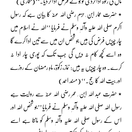
مال کی زکوٰۃ ادا کردی تو تُو نے فرض ادا کر دیا۔‘‘ (بخاری)
٭ حضرت عمار ابن ِ حزم رضی اللہ عنہٗ کا بیان ہے کہ رسول
اکرم صلی اللہ علیہ وآلہٖ وسلم نے فرمایا ’’اللہ نے اسلام میں
چار چیزیں فرض کی ہیں جو شخص ان میں سے تین ادا کرے گا
وہ اسے کچھ کام نہ دیں گی جب تک کہ پوری چار ادا نہ
کرے۔ وہ چار چیزیں یہ ہیں: نماز، زکوٰۃ، ماہِ رمضان کے روزے
اور بیت اللہ کا حج۔‘‘ (مسند ِ احمد)
٭ حضرت عبد اللہ ابن ِ عمر رضی اللہ عنہٗ سے روایت ہے
رسول اللہ صلی اللہ علیہ وآلہٖ وسلم نے فرمایا ’’جو شخص اللہ اور
اس کے رسول صلی اللہ علیہ وآلہٖ وسلم کو مانتا ہے اسے