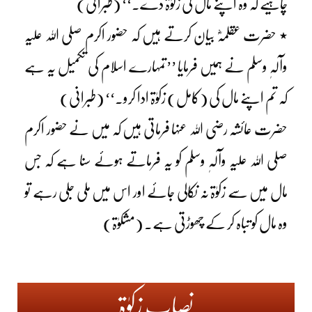
چاہیے کہ وہ اپنے مال کی زکوٰۃ دے۔‘‘ (طبرانی)
٭ حضرت عقلمہؓ بیان کرتے ہیں کہ حضور اکرم صلی اللہ علیہ
وآلہٖ وسلم نے ہمیں فرمایا ’’تمہارے اسلام کی تکمیل یہ ہے
کہ تم اپنے مال کی (کامل) زکوٰۃ ادا کرو۔‘‘ (طبرانی)
حضرت عائشہ رضی اللہ عنہا فرماتی ہیں کہ میں نے حضور اکرم
صلی اللہ علیہ وآلہٖ وسلم کو یہ فرماتے ہوئے سنا ہے کہ جس
مال میں سے زکوٰۃ نہ نکالی جائے اور اس میں ملی جلی رہے تو
وہ مال کو تباہ کر کے چھوڑتی ہے۔ (مشکوٰۃ)
نصابِ زکوٰۃ