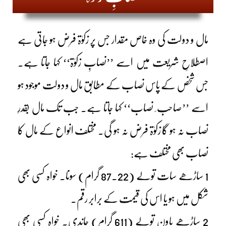
مال و دولت کی وہ خاص مقدار جس پر زکوٰۃ فرض ہو جاتی ہے
اصطلاحِ شریعت میں اسے ’’نصابِ زکوٰۃ‘‘ کہا جاتا ہے۔
جس شخص کے پاس نصاب کے مطابق مال و دولت موجود ہو
اسے ’’صاحب ِ نصاب‘‘ کہا جاتا ہے۔ جب تک مال بقدرِ
نصاب نہ ہو گا زکوٰۃ فرض نہ ہو گی۔ مختلف انواع کے مال کا
نصاب بھی مختلف ہے:
1 ساڑھے سات تولے (87.22 گرام) سونا۔ خواہ کسی بھی
شکل میں ہو یا اس کی قیمت کے برابر رقم۔
2 ساڑھے باون تولے (611 گرام) چاندی۔ خواہ کسی بھی