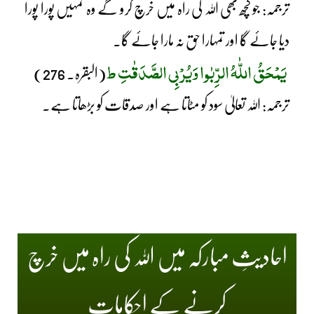
ترجمہ: جو کچھ بھی اللہ کی راہ میں خرچ کرو گے وہ تمہیں پورا پورا
دیا جائے گا اور تمہارا حق نہ مارا جائے گا۔
یَمْحَقُ اللّٰہُ الرِّبٰوا وَیُرْبِی الصَّدَقٰتِ ط
(البقرہ۔ 276)
ترجمہ: اللہ تعالیٰ سود کو مٹاتا ہے اور صدقات کو بڑھاتا ہے۔
احادیثِ مبارکہ میں اللہ کی راہ میں خرچ
کرنے کے احکامات