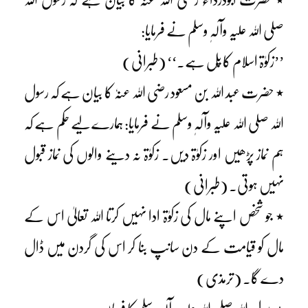
صلی اللہ علیہ وآلہٖ وسلم نے فرمایا:
’’زکوٰۃ اسلام کا پُل ہے۔‘‘ (طبرانی)
٭ حضرت عبد اللہ بن مسعود رضی اللہ عنہٗ کا بیان ہے کہ رسول
اللہ صلی اللہ علیہ وآلہٖ وسلم نے فرمایا: ہمارے لیے حکم ہے کہ
ہم نماز پڑھیں اور زکوٰۃ دیں۔ زکوٰۃ نہ دینے والوں کی نماز قبول
نہیں ہوتی۔ (طبرانی)
٭ جو شخص اپنے مال کی زکوٰۃ ادا نہیں کرتا اللہ تعالیٰ اس کے
مال کو قیامت کے دن سانپ بنا کر اس کی گردن میں ڈال
دے گا۔ (ترمذی)