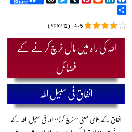
Share
Share
4/5 - (12 votes)
اللہ کی راہ میں مال خرچ کرنے کے
فضائل
انفاق فی سبیل اللہ
انفاق کے لغوی معنی ’’خرچ کرنا‘‘ اور فی سبیل اللہ کے