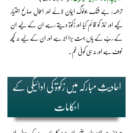
ترجمہ: بے شک جولوگ ایمان لائے اور اعمالِ صالح اختیار
کیے اور نماز کو قائم کیا اور زکوٰۃ دیتے رہے ان کے لیے ان
کے ربّ کے ہاں بہت بڑا اجر ہے اور ان کے لیے نہ کچھ
خوف ہے اور نہ ہی کوئی غم۔
احادیثِ مبارکہ میں زکوٰۃ کی ادائیگی کے
احکامات
٭ حضرت ابودرداء رضی اللہ عنہٗ کا بیان ہے کہ رسول اللہ