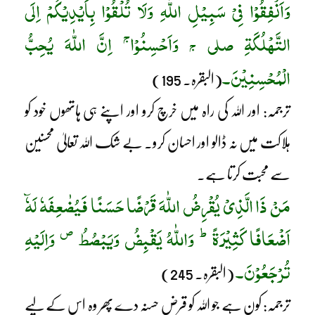
وَاَنْفِقُوْا فِیْ سَبِیْلِ اللّٰہِ وَلَا تُلْقُوْا بِاَیْدِیْکُمْ اِلَی
ج
التَّھْلُکَۃِ صلی
وَاَحْسِنُوْا
اِنَّ اللّٰہَ یُحِبُّ
ج
الْمُحْسِنِیْنَ۔
(البقرہ۔ 195)
ترجمہ: اور اللہ کی راہ میں خرچ کرو اور اپنے ہی ہاتھوں خود کو
ہلاکت میں نہ ڈالو اور احسان کرو۔ بے شک اللہ تعالیٰ محسنین
سے محبت کرتا ہے۔
مَنْ ذَا الَّذِیْ یُقْرِضُ اللّٰہَ قَرْضًا حَسَنًا فَیُضٰعِفَہٗ لَہٗٓ
ط
ص
اَضْعَافًا کَثِیْرَۃً
وَاللّٰہُ یَقْبِضُ وَیَبْصُطُ
وَاِلَیْہِ
تُرْجَعُوْنَ۔
(البقرہ۔ 245)
ترجمہ: کون ہے جو اللہ کو قرضِ حسنہ دے پھر وہ اس کے لیے