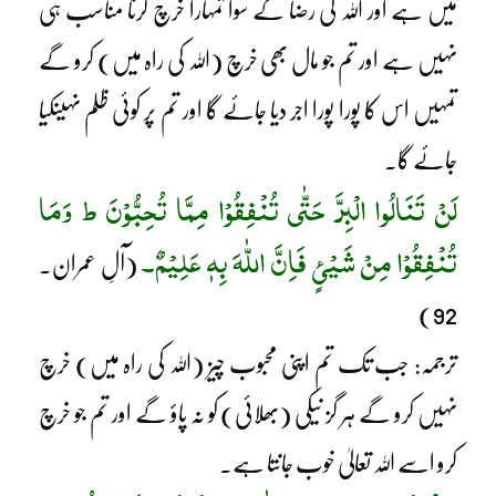
میں ہے اور اللہ کی رضا کے سوا تمہارا خرچ کرنا مناسب ہی
نہیں ہے اور تم جو مال بھی خرچ (اللہ کی راہ میں) کرو گے
تمہیں اس کا پورا پورا اجر دیا جائے گا اور تم پر کوئی ظلم نہیںکیا
جائے گا۔
لَنْ تَنَالُوا الْبِرَّ حَتّٰی تُنْفِقُوْا مِمَّا تُحِبُّوْنَ ط وَمَا
تُنْفِقُوْا مِنْ شَیْئٍ فَاِنَّ اللّٰہَ بِہٖ عَلِیْمٌ۔
(آلِ عمران۔
92)
ترجمہ: جب تک تم اپنی محبوب چیز (اللہ کی راہ میں) خرچ
نہیں کرو گے ہر گز نیکی (بھلائی) کو نہ پاؤ گے اور تم جو خرچ
کرو اسے اللہ تعالیٰ خوب جانتا ہے۔