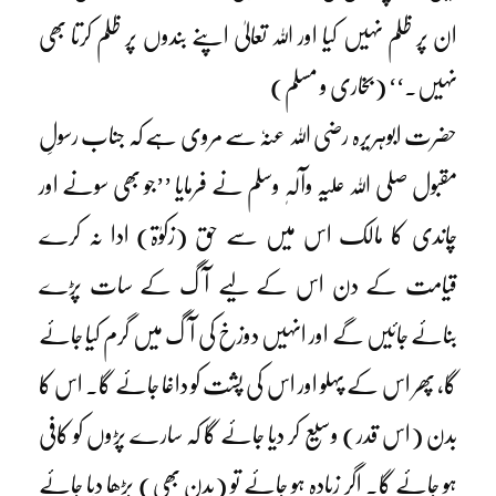
ان پر ظلم نہیں کیا اور اللہ تعالیٰ اپنے بندوں پر ظلم کرتا بھی
نہیں۔‘‘ (بخاری و مسلم)
حضرت ابوہریرہ رضی اللہ عنہٗ سے مروی ہے کہ جناب رسولِ
مقبول صلی اللہ علیہ وآلہٖ وسلم نے فرمایا ’’جو بھی سونے اور
چاندی کا مالک اس میں سے حق (زکوٰۃ) ادا نہ کرے
قیامت کے دن اس کے لیے آگ کے سات پڑے
بنائے جائیں گے اور انہیں دوزخ کی آگ میں گرم کیا جائے
گا، پھر اس کے پہلو اور اس کی پشت کو داغا جائے گا۔ اس کا
بدن (اس قدر) وسیع کر دیا جائے گا کہ سارے پڑوں کو کافی
ہو جائے گا۔ اگر زیادہ ہو جائے تو (بدن بھی) بڑھا دیا جائے