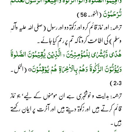
تُرْحَمُوْنَ
(النور۔ 56)
ترجمہ: اور نماز قائم کرو اور زکوٰۃ دو اور رسول (صلی اللہ علیہ وآلہٖ
وسلم) کی اطاعت کرو تا کہ تم پر رحم کیا جائے۔
ھُدًی وَّبُشْرٰی لِلْمُؤْمِنِیْنَ
الَّذِیْنَ یُقِیْمُوْنَ الصَّلٰوۃَ
لا
وَیُؤْتُوْنَ الزَّکٰوۃَ وَھُمْ بِالْاٰخِرَۃِ ھُمْ یُوْقِنُوْنَ
o (النمل۔
2,3)
ترجمہ: ہدایت و خوشخبری ہے ان مومنوں کے لیے‘ جو نماز
قائم کرتے ہیں اور زکوٰۃ دیتے ہیں اور آخرت پر ایمان رکھتے
ہیں۔