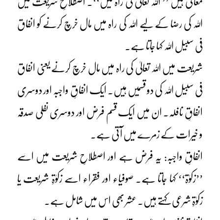
معانی ہیں ’’ اللہ تعالیٰ کی راہ میں‘‘۔ اصطلاحِ شریعت میں
اللہ کی رضا کے لیے اللہ کی راہ میں مال خرچ کرنے کو انفاق
فی سبیل اللہ کہا جاتا ہے۔
شریعت میں اللہ تعالیٰ کی راہ میں مال خرچ کرنے یعنی انفاق
فی سبیل اللہ کی دو قسمیں ہیں۔ ایک انفاقِ واجبہ اور دوسری
انفاقِ نافلہ۔ ان میں ایک قسم فرض اور دوسری نفلی صدقہ
و خیرات کے زمرے میں آتی ہے۔
انفاقِ واجبہ: یہ فرض ہے اور اصطلاحِ شریعت میں اسے
’’زکوٰۃ‘‘ کہا جاتا ہے۔ صوفیاء اور فقراء اسے زکوٰۃِ شریعت یا
زکوٰۃِ شرعی کہتے ہیں۔ عشر بھی اس میں شامل ہے۔