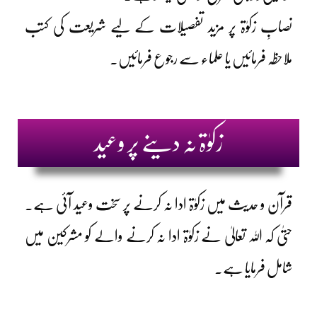
نصابِ زکوٰۃ پر مزید تفصیلات کے لیے شریعت کی کتب
ملاحظہ فرمائیں یا علماء سے رجوع فرمائیں۔
زکوٰۃ نہ دینے پر وعید
قرآن و حدیث میں زکوٰۃ ادا نہ کرنے پر سخت وعید آئی ہے۔
حتیٰ کہ اللہ تعالیٰ نے زکوٰۃ ادا نہ کرنے والے کو مشرکین میں
شامل فرمایا ہے۔