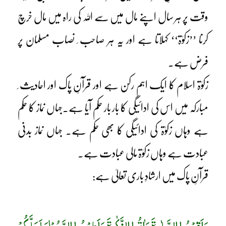
وقت پر ہر سال اپنے مال میں سے اللہ کی راہ میں مال خرچ
کرنا ’’زکوٰۃ‘‘ کہلاتا ہے اور یہ ہر صاحب ِ نصاب مسلمان پر
فرض ہے۔
زکوٰۃ اسلام کا ایک اہم رکن ہے اور قرآنِ پاک اور احادیث ِ
مبارکہ میں اس کی ادائیگی کا بار بار حکم آیا ہے۔جہاں نماز کا حکم
ہے وہاں زکوٰۃ کی ادائیگی کا بھی حکم ہے۔ جہاں نماز بدنی
عبادت ہے وہاں زکوٰۃ مالی عبادت ہے۔
قرآنِ پاک میں ارشادِ باری تعالیٰ ہے:
وَاَقِیْمُوا الصَّلٰوۃَ وَاٰتُوا الزَّکٰوۃَ وَاَطِیْعُوا الرَّسُوْلَ لَعَلَّکُمْ