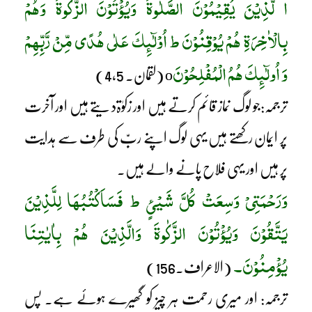
ا لَّذِیْنَ یُقِیْمُوْنَ الصَّلٰوۃَ وَیُؤْتُوْنَ الزَّکٰوۃَ وَھُمْ
بِالْاٰخِرَۃِ ھُمْ یُوْقِنُوْنَ
ط اُوْلٰٓئِکَ عَلٰی ھُدًی مِّنْ رَّبِّھِمْ
وَ اُولٰٓئِکَ ھُمُ الْمُفْلِحُوْنَ
o (لقمان۔ 4,5)
ترجمہ:جو لوگ نماز قائم کرتے ہیں اور زکوٰۃد یتے ہیں اور آخرت
پر ایمان رکھتے ہیں یہی لوگ اپنے ربّ کی طرف سے ہدایت
پر ہیں اور یہی فلاح پانے والے ہیں۔
وَرَحْمَتِیْ وَسِعَتْ کُلَّ شَیْئٍ ط فَسَاَکْتُبُھَا لِلَّذِیْنَ
یَتَّقُوْنَ وَیُؤْتُوْنَ الزَّکٰوۃَ وَالَّذِیْنَ ھُمْ بِاٰیٰتِنَا
یُؤْمِنُوْنَ۔
(الاعراف۔156)
ترجمہ: اور میری رحمت ہر چیز کو گھیرے ہوئے ہے۔ پس