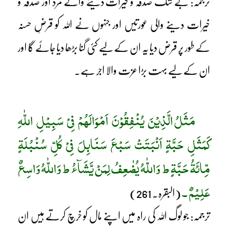
ترجمہ: بے شک صدقہ و خیرات دینے والے مرد اور صدقہ و
خیرات دینے والی عورتیں اور جنہوں نے اللہ کو قرضِ حسنہ
کے طور پر قرض دیا یہ ان کے لیے کئی گنا بڑھا دیا جائے گا اور
ان کے لیے بہت بڑا عزت والا اجر ہے۔
مَثَلُ الَّذِیْنَ یُنْفِقُوْنَ اَمْوَالَھُمْ فِیْ سَبِیْلِ اللّٰہِ
کَمَثَلِ حَبَّۃٍ اَنْبَتَتْ سَبْعَ سَنَابِلَ فِیْ کُلِّ سُنْبُلَۃٍ
مِّائَۃُ حَبَّۃٍ ط وَاللّٰہُ یُضٰعِفُ لِمَنْ یَّشَآءُ ط وَاللّٰہُ وَاسِعٌ
عَلِیْمٌ ۔
(البقرہ۔ 261)
ترجمہ: جو لوگ اللہ کی راہ میں اپنے مال کو خرچ کرتے ہیں ان