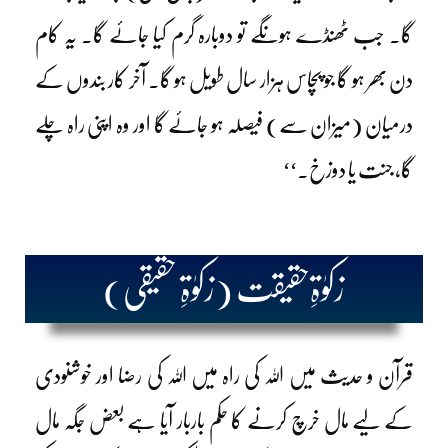
گا۔ جب ٹھنڈے ہونگے تو دوبارہ گرم کیا جائے گا۔ یہ کام
دن بھر ہو گا جو پچاس ہزار سال طویل ہو گا۔ آخر کار بندوں کے
درمیان (میزان سے) فیصلہ ہو جائے گا اور وہ اپنی راہ چلے
گا، جنت یا دوزخ۔‘‘
زکوٰۃِحقیقت (زکوٰۃِ حقیقی)
قرآن و حدیث میں اللہ کی راہ میں اللہ کی رضا اور خوشنودی
کے لیے مال خرچ کرنے کا حکم باربار آیا ہے بعض جگہ مال