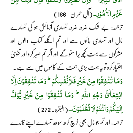
عَزْمِ الْاُمُوْرِ۔
(آلِ عمران۔ 186)
ترجمہ: بے شک ضرور ضرور تمہاری آزمائش ہو گی تمہارے
مال اور تمہاری جانوں سے اور تم اگلے کتاب والوں اور
مشرکوں سے بہت کچھ بُرا سنو گے اور اگر تم صبر کرو اور تقویٰ
اختیار کرو تو یہ بہت بڑی ہمت کے کاموں میں سے ہے۔
ط
وَمَا تُنْفِقُوْا مِنْ خَیْرٍ فَلاَِنْفُسِکُمْ
وَمَا تُنْفِقُوْنَ اِلَّا
ط
ابْتِغآئَ وَجْہِ اللّٰہِ
وَمَا تُنْفِقُوْا مِنْ خَیْرٍ یُّوَفَّ
اِلَیْکُمْ وَاَنْتُمْ لَا تُظْلَمُوْنَ۔
(البقرہ۔ 272)
ترجمہ: اور تم جو مال بھی خرچ کرو، سو وہ تمہارے اپنے فائدے