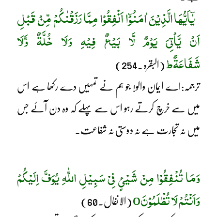
یٰٓاَیُّھَا الَّذِیْنَ اٰمَنُوْٓا اَنْفِقُوْا مِمَّا رَزَقْنٰکُمْ مِّنْ قَبْلِ
اَنْ یَّاْتِیَ یَوْمٌ لَّا بَیْعٌ فِیْہِ وَلَا خُلَّۃٌ وَّلَا
شَفَاعَۃٌط
(البقرہ۔254)
ترجمہ:اے ایمان والو! جو ہم نے تمہیں دے رکھا ہے اس
میں سے خرچ کرتے رہو اس سے پہلے کہ وہ دن آئے جس
میں نہ تجارت ہے نہ دوستی نہ شفاعت۔
وَمَا تُنْفِقُوْا مِنْ شَیْئٍ فِیْ سَبِیْلِ اللّٰہِ یُوَفَّ اِلَیْکُمْ
وَاَنْتُمْ لَا تُظْلَمُوْنَ
o
(الانفال۔60)