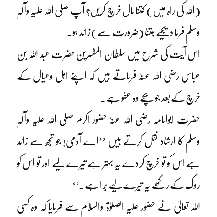
(اللہ کی راہ میں) کتنا مال خرچ کریں؟ آپ صلی اللہ علیہ وآلہٖ
وسلم فرما دیجیے جتنا (ضرورت سے) زائد ہو۔
اس آیت کی شرح میں سلطان المفسرین حضرت عبد اللہ بن
عباس رضی اللہ عنہٗ فرماتے ہیں کہ اپنے اہل وعیال کے
خرچ کے بعد جو بچے وہ عفو ہے۔
حضرت ابوامامہ رضی اللہ عنہٗ حضور اکرم صلی اللہ علیہ وآلہٖ
وسلم کا ارشاد نقل کرتے ہیں ’’اے آدمی! جو تجھ سے زائد
ہے اس کو تو خرچ کر دے یہ بہتر ہے تیرے لیے اور تو اس کو
روک کے رکھے یہ تیرے لیے بُرا ہے۔‘‘
اللہ تعالیٰ نے حضور علیہ الصلوٰۃ والسلام سے فرمایا کہ وہ کسی