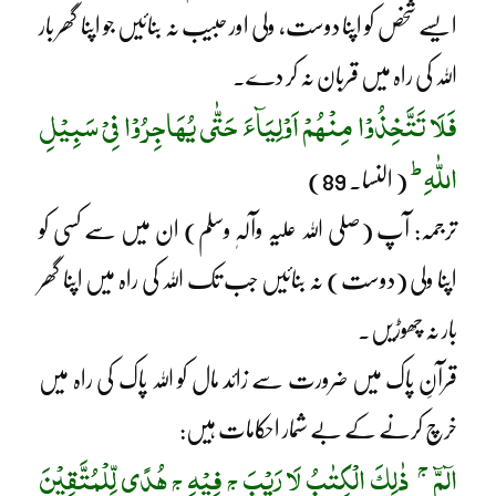
ایسے شخص کو اپنا دوست، ولی اور حبیب نہ بنائیں جو اپنا گھر بار
اللہ کی راہ میں قربان نہ کر دے۔
فَلَا تَتَّخِذُوْا مِنْھُمْ اَوْلِیَآءَ حَتّٰی یُھَاجِرُوْا فِیْ سَبِیْلِ
ط
اللّٰہِ
( النسا۔ 89)
ترجمہ: آپ (صلی اللہ علیہ وآلہٖ وسلم) ان میں سے کسی کو
اپنا ولی (دوست) نہ بنائیں جب تک اللہ کی راہ میں اپنا گھر
بار نہ چھوڑیں۔
قرآنِ پاک میں ضرورت سے زائد مال کو اللہ پاک کی راہ میں
خرچ کرنے کے بے شمار احکامات ہیں:
ج
الٓمّٓ
ذٰلِکَ الْکِتٰبُ لَا رَیْبَ
فِیْہِ
ھُدًی لِّلْمُتَّقِیْنَ
ج
ج