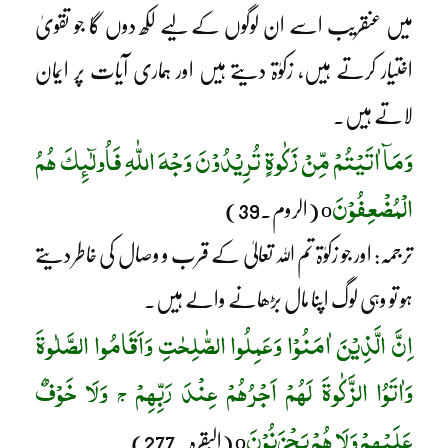
میں عنقریب اسے ان لوگوں کے لیے لکھ دوں گا جو تقویٰ
اختیار کرتے ہیں، زکوٰۃ دیتے ہیں اور ہماری آیات پر ایمان
لاتے ہیں۔
وَمَآ اٰتَیْتُمْ مِّنْ زَکٰوۃٍ تُرِیْدُوْنَ وَجْہَ اللّٰہِ فَاُولٰٓئِکَ ھُمُ
الْمُضْعِفُوْنَ
o (الروم۔39)
ترجمہ: اور جو زکوٰۃ تم اللہ تعالیٰ کے قرب و وصال کی خاطر دیتے
ہو تو وہی لوگ اپنا مال بڑھانے والے ہیں۔
اِنَّ الَّذِیْنَ اٰمَنُوْا وَعَمِلُوا الصّٰلِحٰتِ وَاَقَامُوا الصَّلٰوۃَ
وَاٰتَوُا الزَّکٰوۃَ لَھُمْ اَجْرُھُمْ عِنْدَ رَبِّھِمْ
وَلَا خَوْفٌ
ج
عَلَیْھِمْ وَلَا ھُمْ یَحْزَنُوْنَ
o (البقرہ۔ 277)