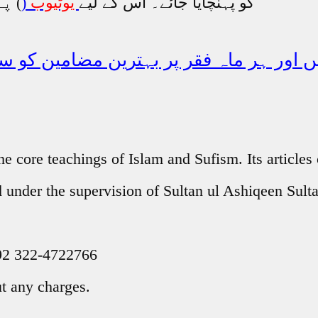
) پر ایک چینل اس مقصد کے لیے بنایا گیا ہے۔
کو پہنچایا جائے۔ اس کے لیے
یوٹیوب
(
 اور ہر ماہ فقر پر بہترین مضامین کو سن
core teachings of Islam and Sufism. Its articles 
ished under the supervision of Sultan ul Ashiqeen 
+92 322-4722766
 any charges.