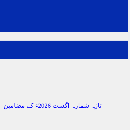
تازہ شمارہ اگست
2026ء کے مضامین کی فہرست درج ذیل ہے ان میں کسی بھی مضمون کے مطالعہ کے لیے اس پر کلک کریں۔