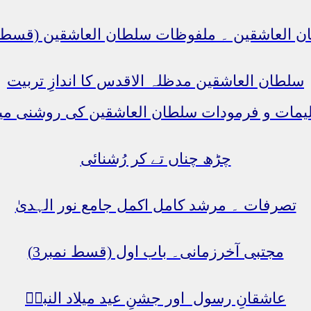
ن العاشقین ۔ ملفوظات سلطان العاشقین (قسط نمب
سلطان العاشقین مدظلہ الاقدس کا اندازِ تربیت
چڑھ چناں تے کر رُشنائی
تصرفات ۔ مرشد کامل اکمل جامع نور الہدیٰ
مجتبی آخرزمانی۔ باب اول (قسط نمبر3)
عاشقانِ رسول اور جشنِ عید میلاد النبیؐ