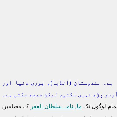
 ہے۔ ہندوستان (انڈیا)، پوری دنیا اور
ُردو پڑھ نہیں سکتی، لیکن سمجھ سکتی ہے۔
تمام لوگوں تک
ماہنامہ سلطان الفقر
کے مضامین