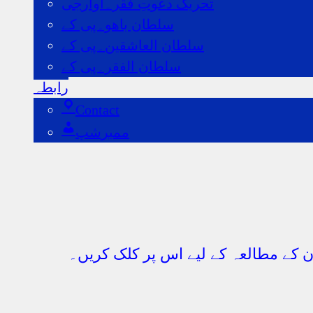
تحریک دعوتِ فقر۔اوآرجی
سلطان باھو۔پی کے
سلطان العاشقین۔پی کے
سلطان الفقر۔پی کے
رابطہ
Contact
ممبرشپ