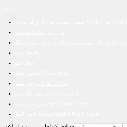
اہم مضامین
ضرت علی کرم اللہ وجہہ |Syedna Hazrat Ali R.A
Ghazwa Badar غزوہ بدر
Allah-ki-rah-mein-ma
بیعت–Bayat
فقر–Faqr
طالب مولیٰ–Talib-e-Maula
عرفانِ نفس–Irfan-e-Nafs
اسم اللہ ذات–Ism-e-Allah Zaat
تصورِاسمِ محمد–Ism-e-Mohammad
مرشد کامل اکمل–Murshid Kamil Akmal
جو تلاش کرنا چاہ رہے ہیں یہاں لکھیں