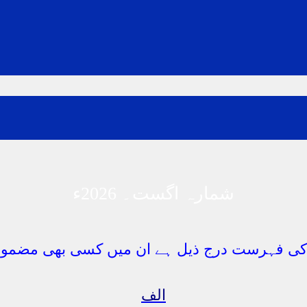
شمارہ اگست۔ 2026ء
الف