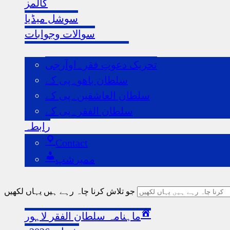
کالمز
سوشل میڈیا
سوالات وجوابات
ہماری اردو ویب سائٹس
تحریک دعوتِ فقر۔اوآرجی
سلطان باھو۔پی کے
سلطان العاشقین۔پی کے
سلطان الفقر۔پی کے
رابطہ
Contact
ممبرشپ
جو تلاش کرنا چاہ رہے ہیں یہاں لکھیں
ماہنامہ سلطان الفقر لاہور