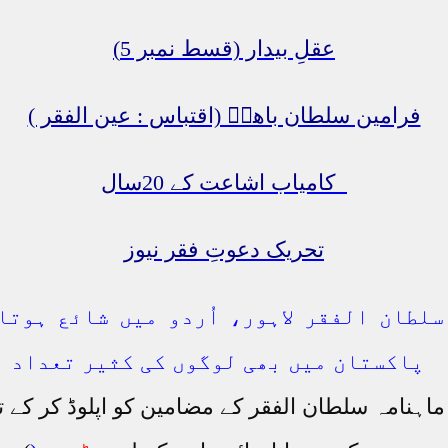
عقلِ بیدار (قسط نمبر 5)
فرامین سلطان باھوؒ (اقتباس : عین الفقر )
کامیاب اشاعت کے 20سال
تحریک دعوتِ فقر نیوز
لطان الفقر لاہور، اُردو میں شائع ہوتا
پاکستان میں بھی لوگوں کی کثیر تعداد ا
 ماہنامہ سلطان الفقر کے مضامین کو اپلوڈ کر کے 