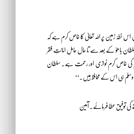
س خطۂ زمین پر اللہ تعالیٰ کا خاص کرم ہے کہ
ن باھوؒ کے بعد سے تا حال حاملِ امانتِ فقر
 وسلم کی خاص کرم نوازی اور رحمت ہے۔ سلطان
لہٖ وسلم ہی اس کے محافظ ہیں۔‘‘
 کی توفیق عطا فرمائے۔ آمین