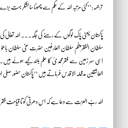
ترجمہ:’’کئی مرتبہ اللہ کے حکم سے چھوٹا سا لشکر بہت بڑے 
پاکستان یعنی پاک لوگوں کے رہنے کی جگہ۔۔۔ اللہ تعالیٰ ک
سلطان الفقر پنجم سلطان العارفین حضرت سخی سلطان باھوؒ
اِسی سر زمین سے فقرِمحمدیؐ کا علم بلند کیے ہوئے ہیں۔
العاشقین مدظلہ الاقدس فرماتے ہیں ’’پاکستان حضور صلی اللہ 
اللہ ربّ العزت سے دعا ہے کہ اس دھرتی کو تا قیامت فقرِمح