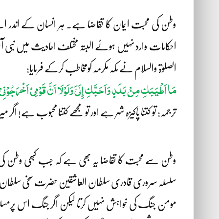
وطن کی محبت ایمان کا تقاضا ہے۔ ہر انسان کے اندر ا
احکامات وارد نہیں ہوئے البتہ مختلف احادیث میں نبی آ
الصلوٰۃ والسلام نے مکہ مکرمہ کومخاطب کرکے فرمایا:
مَا اَطْیَبَکِ مِنْ بَلَدٍ وَاَحَبَّکِ إِلَیَّ وَلَوْلَا اَنَّ قَوْمِیْ اَخْرَجُ
ترجمہ: تو کتنا پاکیزہ شہر ہے اور تو مجھے کتنا محبوب ہے! اگر م
وطن سے محبت کا تقاضا یہ بھی ہے کہ جب کبھی وطن کی سالم
سلسلہ سروری قادری سلطان العاشقین حضرت سخی سلطان م
مومن جنگ کی خواہش نہیں کرتا لیکن اگر جنگ اس پرمسلط کرد