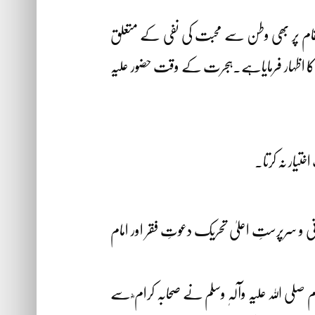
مقام پر بھی وطن سے محبت کی نفی کے متعلق
ت کا اظہار فرمایاہے۔ہجرت کے وقت حضور علیہ
ختیار نہ کرتا۔
ی و سرپرستِ اعلیٰ تحریک دعوتِ فقر اور امام
لی اللہ علیہ وآلہٖ وسلم نے صحابہ کرام ؓ سے