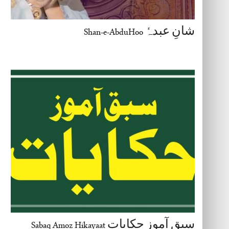
شانِ عبدہٗ Shan-e-AbduHoo
سبق آموز حکایات Sabaq Amoz Hikayaat