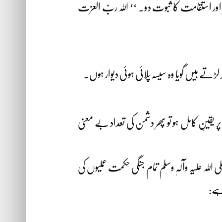
ر اور استقامت کا ثبوت دو۔ ‘‘ اللہ ربّ العزت
تے ہیں گویا وہ سیسہ پلائی ہوئی دیوار ہوں۔
قینِ کامل ہو تو پھر دشمن کی تعداد بے معنی
 علیہ وآلہٖ وسلم تمام جنگی حکمت عملیوں کی
 ہے: