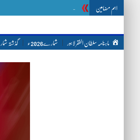
اہم مضامین
Ghazwa Badar غ
-
ماہنامہ سلطان الفقر لاہور
شمارے2026ء
گذشتہ شم