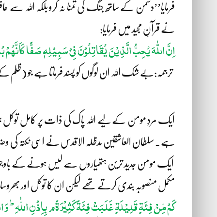
فرمایا’’دشمن کے ساتھ جنگ کی تمنا نہ کرو بلکہ اللہ سے ع
نے قرآنِ مجید میں فرمایا:
اِنَّ اللّٰہَ یُحِبُّ الَّذِیْنَ یُقَاتِلُوْنَ فِیْ سَبِیْلِہٖ صَفًّا کَاَنَّہُ
ترجمہ:بے شک اللہ ان لوگوں کو پسند فرماتا ہے جو (ظلم کے
ایک مردِ مومن کے لیے اللہ پاک کی ذات پر کامل توکل ہی
ہے۔ سلطان العاشقین مدظلہ الاقدس نے اسی نکتہ کی وضا
ایک مومن جدید ترین ہتھیاروں سے لیس ہونے کے باوجود بھی
مکمل منصوبہ بندی کرتے تھے لیکن ان کا توکل اور بھروسا ہمیشہ الل
ط
کَمْ مِّنْ فِئَۃٍ قَلِیْلَۃٍ غَلَبَتْ فِئَۃً کَثِیْرَۃًم بِاِذْنِ اللّٰہِ
وَ ال