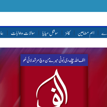
ارے
اہم مضامین
کالمز
سوشل میڈیا
سوالات وجوابات
ہما