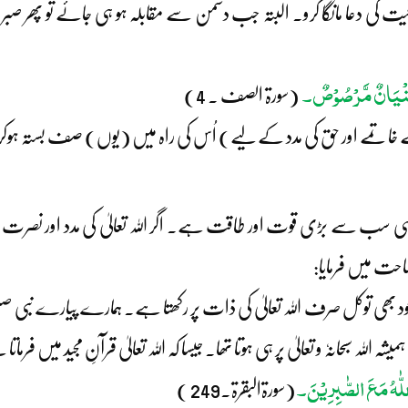
افیت کی دعا مانگا کرو۔ البتہ جب دشمن سے مقابلہ ہو ہی جائے تو پھر صب
مْ بُنْیَانٌ مَّرْصُوْصٌ۔
(سورۃ الصف ۔ 4)
 خاتمے اور حق کی مدد کے لیے) اُس کی راہ میں (یوں) صف بستہ ہوکر لڑ
 سب سے بڑی قوت اور طاقت ہے۔ اگر اللہ تعالیٰ کی مدد اور نصرت پر ی
حت میں فرمایا:
 توکل صرف اللہ تعالیٰ کی ذات پر رکھتا ہے۔ ہمارے پیارے نبی صلی اللہ
ہ سبحانہٗ و تعالیٰ پر ہی ہوتا تھا۔ جیسا کہ اللہ تعالیٰ قرآنِ مجید میں فرماتا
لّٰہُ مَعَ الصّٰبِرِیْنَ۔
(سورۃالبقرۃ۔249 )