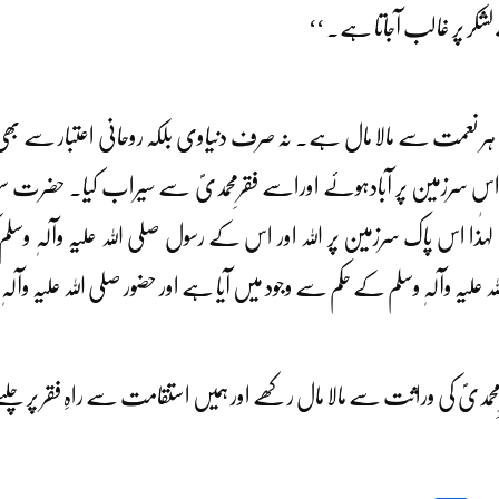
لشکر پر غالب آجاتا ہے۔ ‘‘
ی ہر نعمت سے مالا مال ہے۔ نہ صرف دنیاوی بلکہ روحانی اعتبار سے بھی ا
 اس سرزمین پر آبادہوئے اوراسے فقرِمحمدیؐ سے سیراب کیا۔ حضرت سلطا
 لہٰذا اس پاک سرزمین پر اللہ اور اس کے رسول صلی اللہ علیہ وآلہٖ
علیہ وآلہٖ وسلم کے حکم سے وجود میں آیا ہے اور حضور صلی اللہ علیہ وآ
مدیؐ کی وراثت سے مالا مال رکھے اور ہمیں استقامت سے راہِ فقر پر چلنے