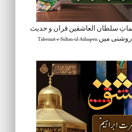
ماتِ سلطان العاشقین قران و حدیث
یں Taleemat-e-Sultan-ul-Ashiqeen