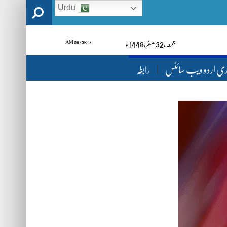
Urdu
7 : 36 : 10 AM
جمعہ‬‮,
23
صفر‬,
1448ء
ری اردو ویب سائٹس
رابطہ