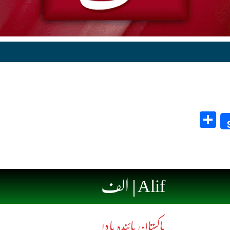
Share
Alif | الف
پاکستان پائندہ باد!