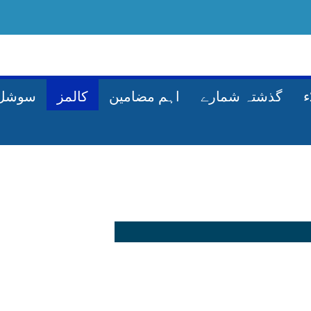
گذشتہ شمارے
اہم مضامین
کالمز
سوشل 