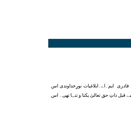
قادری ایم۔اے۔ابلاغیات نورِخداوندی اس
قبل ذاتِ حق تعالیٰ یکتا و تنہا تھی۔ اس