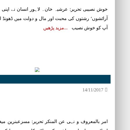
خوش نصیبی تحریر: عرشیہ خان۔ لاہور انسان نے اپنی
آرائشوں‘ رشتوں کی محبت اور مال و دولت میں ڈھونڈ لیا
آپ کو خوش نصیب
مزید پڑھیں
14/11/2017
امر بالمعروف و نہی عن المنکر تحریر: مسزعبنرین می