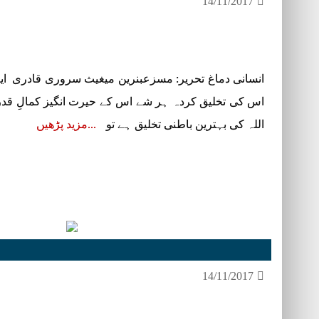
14/11/2017
انسانی دماغ تحریر: مسزعبنرین میغیث سروری قادری ایم۔ا
اس کی تخلیق کردہ ہر شے اس کے حیرت انگیز کمالِ قدرت 
اللہ کی بہترین باطنی تخلیق ہے تو
مزید پڑھیں
14/11/2017