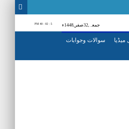
5 : 02 : 41 PM
جمعہ‬‮,
23
صفر‬,
1448ء
میڈیا
سوالات وجوابات