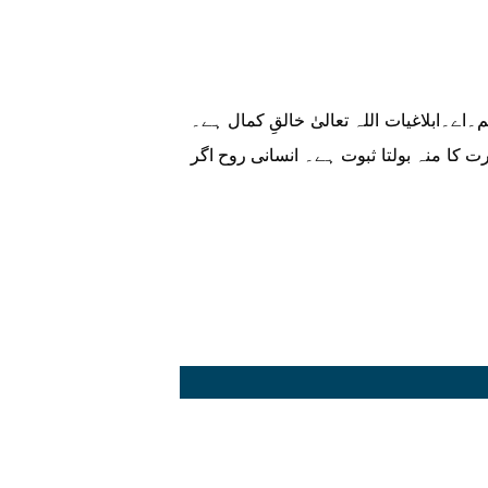
ے۔ابلاغیات اللہ تعالیٰ خالقِ کمال ہے۔
کا منہ بولتا ثبوت ہے۔ انسانی روح اگر