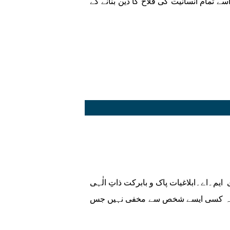
سے تمام انسانیت کی فلاح کا دین بنانے کے
ایم۔اے۔ابلاغیات پاک و بابرکت ذاتِ الٰہی
ے وہ کسی ایسے شخص سے مخفی نہیں جس