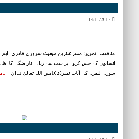
14/11/2017
منافقت تحریر: مسزعبنرین میغیث سروری قادری ایم۔اے۔ا
انسانوں کے جس گروہ پر سب سے زیادہ ناراضگی کا اظہار 
سورۃ البقرہ کی آیات نمبر8تا16میں اللہ تعالیٰ نے ان
مز