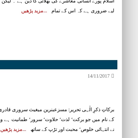
اسلام پورے انسانی معاشرے کی بھلائی کا دین ہے ۔ لیکن ا
لیے ضروری ہے کہ اس کے تمام
مزید پڑھیں
14/11/2017
برکاتِ ذکرِ الٰہی تحریر: مسزعبنرین میغیث سروری قادری 
کے نام میں جو برکت‘ لذت‘ حلاوت‘ سرور‘ طمانیت ہ
نے انتہائی خلوص‘ محبت اور تڑپ کے ساتھ
مزید پڑھیں