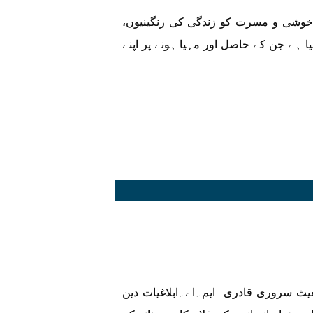
 خوشی و مسرت کو زندگی کی رنگینیوں،
 ہے جن کے حاصل اور مہیا ہونے پر اپنے
غیث سروری قادری ایم۔اے۔ابلاغیات دین