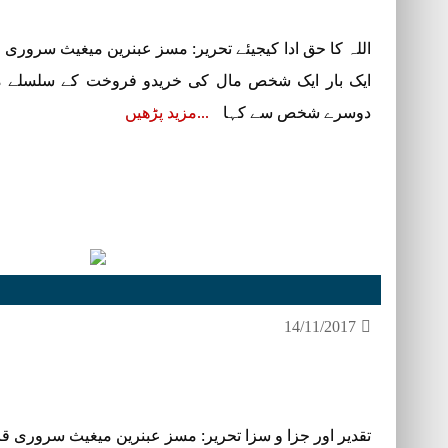
اللہ کا حق ادا کیجیئے تحریر: مسز عبنرین میغیث سروری 
ایک بار ایک شخص مال کی خریدو فروخت کے سلسلے میں 
دوسرے شخص سے کہا
مزید پڑھیں
14/11/2017
تقدیر اور جزا و سزا تحریر: مسز عبنرین میغیث سروری قاد