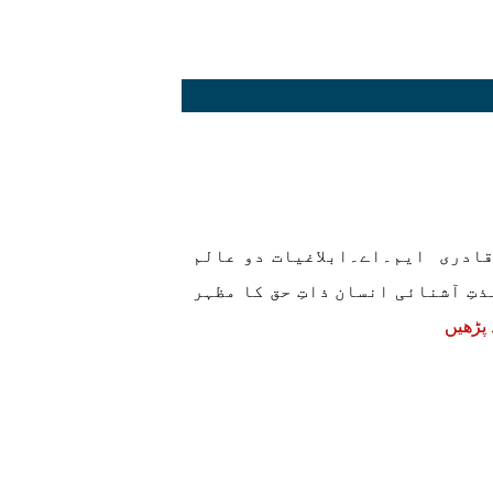
قادری ایم۔اے۔ابلاغیات دو عالم
آشنائی انسان ذاتِ حق کا مظہر
 پڑھیں