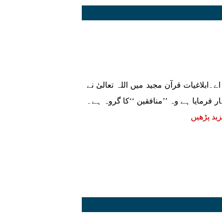
بلاغیات قرآن مجید میں اللہ تعالیٰ نے
فرمایا ہے وہ ’’منافقین ‘‘کا گروہ ہے۔
ید پڑھیں