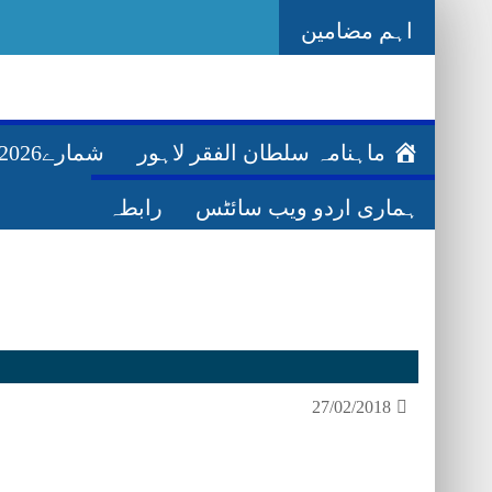
اہم مضامین
_
G
ماہنامہ سلطان الفقر لاہور
شمارے2026ء
ہماری اردو ویب سائٹس
رابطہ
27/02/2018