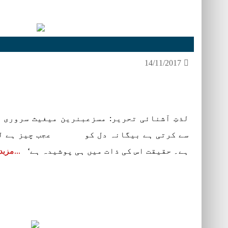
14/11/2017
لذتِ آشنائی تحریر: مسزعبنرین میغیث سروری 
سے کرتی ہے بیگانہ دل کو عجب چیز ہے لذتِ 
ہے۔ حقیقت اس کی ذات میں ہی پوشیدہ ہے‘
مزید