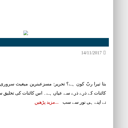
14/11/2017
بتا تیرا ربّ کون ہے؟ تحریر: مسزعبنرین میغیث سروری 
کائنات کے ذرے ذرے سے عیاں ہے۔ اس کائنات کی تخلیق سے 
نے اپنے ہی نور سے سب
مزید پڑھیں