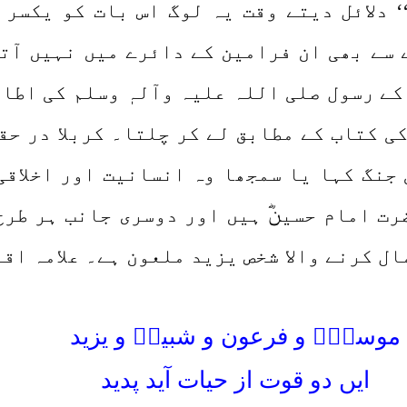
 دلائل دیتے وقت یہ لوگ اس بات کو یکسر 
سے بھی ان فرامین کے دائرے میں نہیں آتا
کے رسول صلی اللہ علیہ وآلہٖ وسلم کی اطا
ی کتاب کے مطابق لے کر چلتا۔ کربلا در حق
 جنگ کہا یا سمجھا وہ انسانیت اور اخلاق
ت امام حسینؓ ہیں اور دوسری جانب ہر طرح ک
ل کرنے والا شخص یزید ملعون ہے۔ علامہ اقبا
موسیٰؑ و فرعون و شبیرؓ و یزید
ایں دو قوت از حیات آید پدید