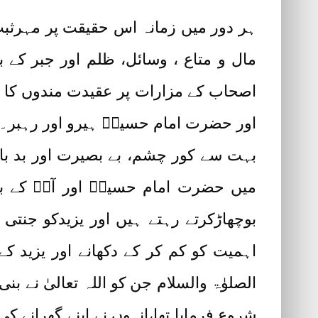
ہر دور میں زمانہ اس حقیقت پر مہرثبت
مال و متاع ، وسائل، ظلم اور جبر کے
اصحاب کے مزارات پر عقیدت مندوں کا ہجو
اور حضرت امام حسینؓ ہیرو اور رہبر۔
بہت سے کور چشم، بے بصیرت اور بد با
میں حضرت امام حسینؓ اور آپؓ کے بر
بوچھاڑکرتے رہتے ہیں اور یزیدکو جنتی ا
اہمیت کو کم کر کے دکھانے اور یزید کے 
الصلوٰۃ والسلام جن کو اللہ تعالیٰ نے ب
شروع فرمایا تھا،انہوں نے اپنے گھرانے ک