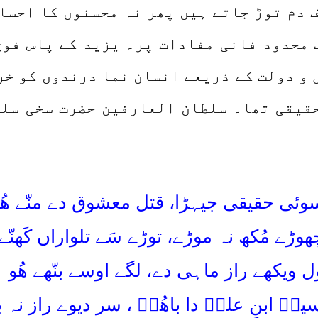
 دم توڑ جاتے ہیں پھر نہ محسنوں کا احسان
 محدود فانی مفادات پر۔ یزید کے پاس فوج
 و دولت کے ذریعے انسان نما درندوں کو خ
 حقیقی تھا۔ سلطان العارفین حضرت سخی سلط
ئی حقیقی جیہڑا، قتل معشوق دے منّے ھُ
ڑے مُکھ نہ موڑے، توڑے سَے تلواراں کَھنّے 
 ویکھے راز ماہی دے، لگے اوسے بنّھے ھُو
 ابنِ علیؓ دا باھُوؒ ، سر دیوے راز نہ بھن