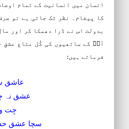
انسان میں انسانیت کے تمام اوصاف
کا پیغام۔ نظر ٹک جاتی ہے تو صرف
بدولت اس نے ڈرا دھمکا کر اور مال
آپؓ کے ساتھیوں کی کُل متاع عشقِ
فرماتے ہیں:
عاشق سو
عشق نہ چھو
جِت ول
سچا عشق حسینؓ