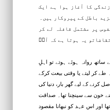
زندگی کا آغاز ہوا ہے ایک
زید باطل کے پیروکار ہیں۔
حضرت امام حسینؓ کو حکومت چاہیے ہوتی تو کیا یہ ممکن تھا کہ آپؓ صرف 72نفوس پر مشتمل قافلہ لے کر
قاضاتو یہ ہوتا ہے کہ آپؓ
ساتھ روانہ ہوئے ہوتے تو اہلِ
 طے کر لیتے یا وقتی بیعت کرکے
 کرنے کے لیے گھر بار، دنیا کی
 اپنے خون سے سینچنا تھا۔ صداقت
ھا اور اس عہد کو نبھانا مقصود