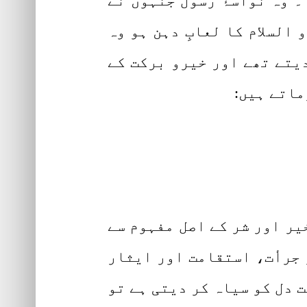
ا۔ وہ نواسۂ رسول جنہوں نے
السلام کا لعابِ دہن ہو وہ
یتے تھے اور خیرو برکت کے
ماتے ہیں:
یر اور شر کے اصل مفہوم سے
 جرأت، استقامت اور ایثار
ت دل کو سیاہ کر دیتی ہے تو