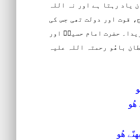
 یاد رہتا ہے اور نہ اللہ
، قوت اور دولت تھی جس کی
ریدا۔ حضرت امام حسینؓ اور
ان باھُو رحمتہ اللہ علیہ
و
ھُو
ّے ھُو