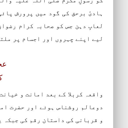
کو رسولِ مکرم صلی اللہ علیہ وآلہ
ہادیٔ برحق کی گود میں پرورش پائی 
لعابِ دہن جس کو صحابہ کرام رضوا
لیے اپنے چہروں اور اجسام پر ملتے
عج
ک
واقعہ کربلا کے بعد امانت و خیانت
دوعالم روشناس ہوئے اور حضرت اما
و قربانی کی داستان رقم کی جبکہ یز