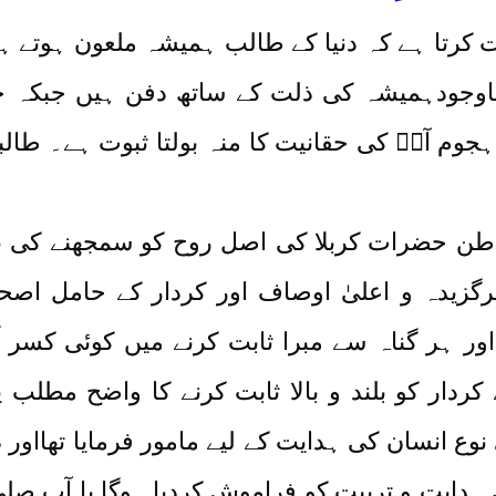
 کرتا ہے کہ دنیا کے طالب ہمیشہ ملعون ہوتے ہ
 باوجودہمیشہ کی ذلت کے ساتھ دفن ہیں جبکہ 
م آپؓ کی حقانیت کا منہ بولتا ثبوت ہے۔ طالبان
طن حضرات کربلا کی اصل روح کو سمجھنے کی بجا
گزیدہ و اعلیٰ اوصاف اور کردار کے حامل اص
ور ہر گناہ سے مبرا ثابت کرنے میں کوئی کسر اُ
کردار کو بلند و بالا ثابت کرنے کا واضح مطلب 
نی نوع انسان کی ہدایت کے لیے مامور فرمایا تھااو
ی ہدایت و تربیت کو فراموش کردیا ہوگا یا آپ صلی 