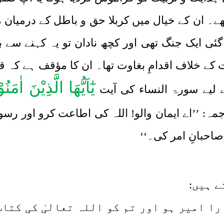
تھے۔ ان کے خیال میں کربلا حق و باطل کے درمیان 
گئی ایک جنگ تھی اور کچھ نادان تو یہ کہنے سے
 کے خلاف اقدامِ بغاوت تھا۔ ان کا مؤقف ہے کہ ق
یٰٓاَیُّھَا الَّذِیْنَ اٰمَ
 لیے سورۃ النساء کی آیت
مہ: ’’اے ایمان والو! اللہ کی اطاعت کرو اور رسو
صاحبانِ امر کی۔‘‘
ے ہیں:
را امیر ہو اور تم کو اللہ تعالیٰ کی کتاب