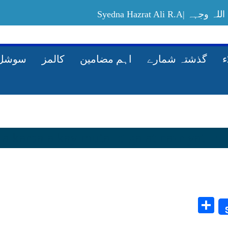
Syedna Hazrat Ali
Allah-ki-rah-mein-maal-kharach-karney-ka
گذشتہ شمارے
اہم مضامین
کالمز
سوشل 
waqia ka
Share