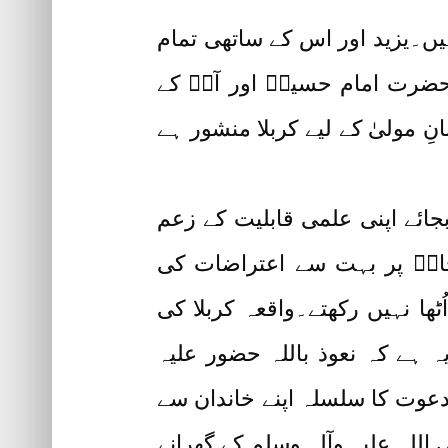
یں۔یزید اور اس کے ساتھی تمام
حضرت امام حسینؓ اور آپؓ کے
ِ مولیٰ کے لیے کربلا منشور ہے
ئے اپنی علمی قابلیت کے زعم
حابؓ پر بہت سے اعتراضات کی
ٹھا نہیں رکھتے۔واقعہ کربلا کی
یہ ہے کہ نعوذ باللہ حضور علیہ
ر دعوت کا سلسلہ اپنے خاندان سے
اللہ علیہ وآلہٖ وسلم کے گھرانے