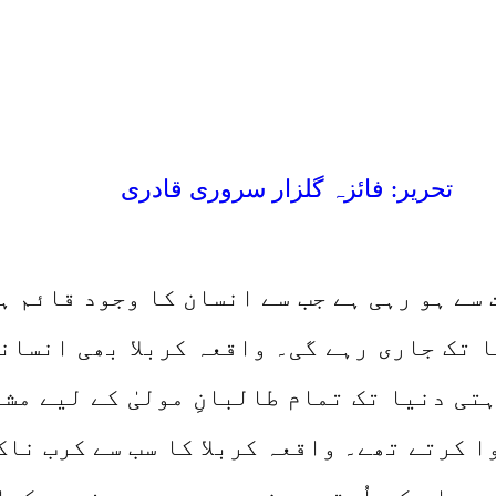
ۂ کربلا کے متعلق غلط نظریات
تحریر: فائزہ گلزار سروری قادری
سے ہو رہی ہے جب سے انسان کا وجود قائم ہو
ا تک جاری رہے گی۔ واقعہ کربلا بھی انسان
تی دنیا تک تمام طالبانِ مولیٰ کے لیے مشع
 کرتے تھے۔ واقعہ کربلا کا سب سے کرب ناک