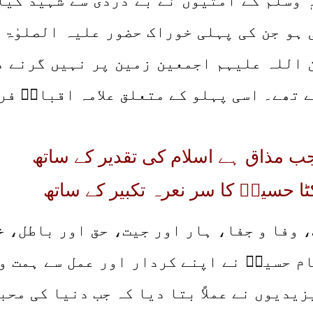
ٖ وسلم کے اُمتیوں نے بے دردی سے شہید کی
ہو جن کی پہلی خوراک حضور علیہ الصلوٰۃ و 
ن اللہ علیہم اجمعین زمین پر نہیں گرنے د
 تھے۔ اسی پہلو کے متعلق علامہ اقبالؒ فر
ب مذاق ہے اسلام کی تقدیر کے ساتھ
ٹا حسینؓ کا سر نعرہ تکبیر کے ساتھ
، وفا و جفا، ہار اور جیت، حق اور باطل، خ
م حسینؓ نے اپنے کردار اور عمل سے ہمت و
یدیوں نے عملاً بتا دیا کہ جب دنیا کی محب