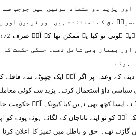
 اور یزید دو متضاد قوتیں ہیں جوجب سے 
حسینؓ حق کے نمائندے ہیں اور فرعون اور ی
اگر 
 اور بیمار بھی شامل تھے۔ جنگی حکمت کا ت
ہ ہوتے۔
نے کے وعدہ پر اگر آپؓ ایک چھوٹے سے قافلے کے 
 سیاسی داؤ استعمال کرتے۔ یزید سے کوئی معاملہ
نے ایسا کچھ بھی نہیں کیا کیونکہ آپؓ حکومت حاصل
ہ آپؓ کو تو اپنے ناناجان کے لگائے ہوئے پودے کو
گاڑنے تھے۔ حق و باطل میں تمیز کا اعلان کرنا ت