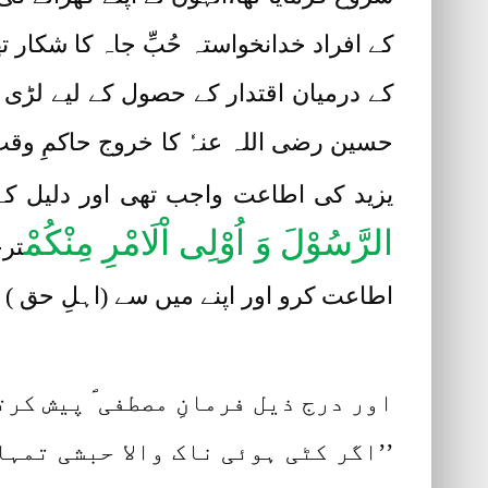
کے افراد خدانخواستہ حُبِّ جاہ کا شکار 
کے درمیان اقتدار کے حصول کے لیے لڑی 
حسین رضی اللہ عنہٗ کا خروج حاکمِ وقت
یزید کی اطاعت واجب تھی اور دلیل کے
الرَّسُوْلَ وَ اُوْلِی اْلَامْرِ مِنْکُمْ
ترج
اطاعت کرو اور اپنے میں سے (اہلِ حق ) 
اور درج ذیل فرمانِ مصطفی ؐ پیش کرت
’’اگر کٹی ہوئی ناک والا حبشی تمہا