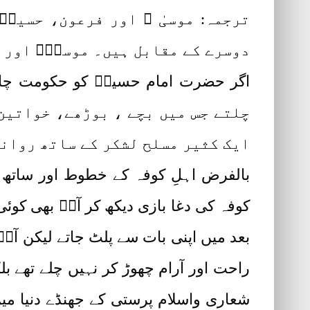
ترجمہ: موسیٰ ؑ اور فرعون، حسینؓ
دوسرے کے مقابل ہیں۔ موسیٰؑ اور 
چلتے جس میں بچے ، بوڑھے، خواتین
ایک کثیر مسلح لشکر کے ساتھ روان
بالفرض اہلِ کوفہ کے خطوط اور ساتھ دی
کوفہ کی دغا بازی دیکھ کر آپؓ بھی کوئی
بعد میں اپنی بات سے پلٹ جاتے لیکن آپؓ 
راحت اور آرام چھوڑ کر نہیں چلے تھے بلک
شعاری واسلام پرستی کے جھنڈے دنیا میں 