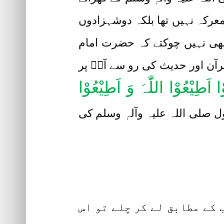
معرکہ نہیں تھا بلکہ دوشہزادوں
 بھی نہیں چوکتے کہ حضرت امام
رآن اور حدیث کی رو سے آپؓ پر
نُوْا اَطِیْعُوْا اللّٰہَ وَ اَطِیْعُوْا
ل صلی اللہ علیہ وآلہٖ وسلم کی
 کے مطابق لے کر چلے تو اس