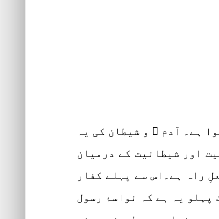
ا ہے۔ آدم ؑ و شیطان کی یہ
یت اور شیطانیت کے درمیان
لِ راہ ہے۔اس سے پہلے کفار
 پہلو یہ ہے کہ نواسۂ رسول