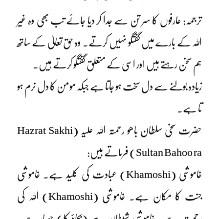
ترجمہ: عارفوں کا سر تن سے جدا کر دیا جائے تب بھی وہ غیر
اللہ کے بارے میں گفتگو نہیں کرتے۔ وہ حق تعالیٰ کے ساتھ
ہم سخن رہتے ہیں اور اسی کے متعلق گفتگو کرتے ہیں۔
زیادہ بولنے سے دل سخت ہو جاتا ہے جبکہ مومن کا دل نرم ہو
تا ہے۔
حضرت سخی سلطان باھو رحمتہ اللہ علیہ (Hazrat Sakhi
Sultan Bahoo ra) فرماتے ہیں:
خاموشی (Khamoshi) عبادت کی کلید ہے۔ خاموشی
جنت کا مکان ہے۔ خاموشی (Khamoshi) اللہ کی
رحمت ہے۔ خاموشی شیطان سے (بچاؤ کا) حصار ہے۔