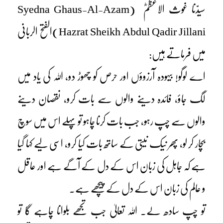
سیدّنا غوث الاعظمؓ (Syedna Ghaus-Al-Azam
Hazrat Sheikh Abdul Qadir Jillani)الفتح الربانی
میں فرماتے ہیں:
اے لوگو! بیہودہ آرزوؤں اور حرص کو چھوڑ دو، اللہ کی یاد میں
لگ جاؤ، فائدہ دینے والوں سے بات کرو، نقصان دینے
والوں سے چپ رہو، جب بات کرنا چاہو تو پہلے اس میں سوچ
بچار کر لو، پھر نیک نیتی کے ساتھ بات کیا کرو، اسی لیے کہا گیا
ہے کہ جاہل کی زبان اس کے دل کے آگے ہے اور عاقل
و عالم کی زبان اس کے دل کے پیچھے ہے۔
تو چپ سادھ لے۔ اللہ تعالیٰ جب تجھے بلوانا چاہے گا تو