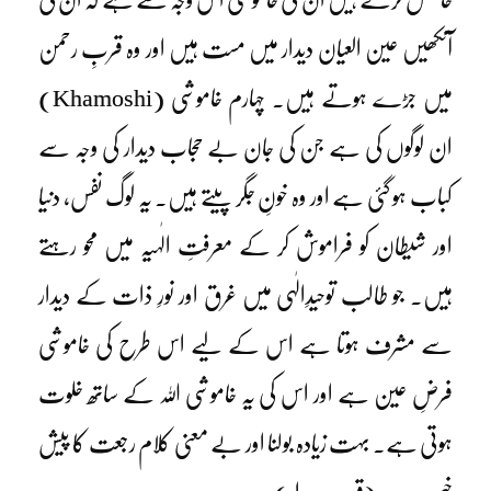
آنکھیں عین العیان دیدار میں مست ہیں اور وہ قربِ رحمن
میں جڑے ہوتے ہیں۔ چہارم خاموشی (Khamoshi)
ان لوگوں کی ہے جن کی جان بے حجاب دیدار کی وجہ سے
کباب ہو گئی ہے اور وہ خونِ جگر پیتے ہیں۔ یہ لوگ نفس، دنیا
اور شیطان کو فراموش کر کے معرفتِ الٰہیہ میں محو رہتے
ہیں۔ جو طالب توحیدِالٰہی میں غرق اور نورِ ذات کے دیدار
سے مشرف ہوتا ہے اس کے لیے اس طرح کی خاموشی
فرضِ عین ہے اور اس کی یہ خاموشی اللہ کے ساتھ خلوت
ہوتی ہے۔ بہت زیادہ بولنا اور بے معنی کلام رجعت کا پیش