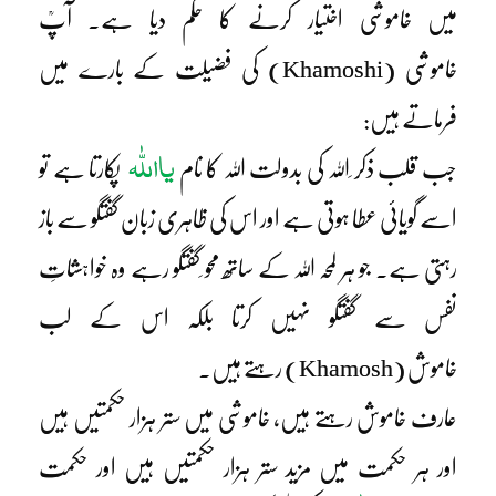
میں خاموشی اختیار کرنے کا حکم دیا ہے۔ آپؒ
خاموشی (Khamoshi) کی فضیلت کے بارے میں
فرماتے ہیں:
یااللّٰہ
جب قلب ذکر ِاللہ کی بدولت اللہ کا نام
پکارتا ہے تو
اسے گویائی عطا ہوتی ہے اور اس کی ظاہری زبان گفتگو سے باز
رہتی ہے۔ جو ہر لمحہ اللہ کے ساتھ محو ِگفتگو رہے وہ خواہشاتِ
نفس سے گفتگو نہیں کرتا بلکہ اس کے لب
خاموش (Khamosh) رہتے ہیں۔
عارف خاموش رہتے ہیں، خاموشی میں ستر ہزار حکمتیں ہیں
اور ہر حکمت میں مزید ستر ہزار حکمتیں ہیں اور حکمت