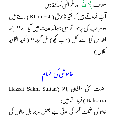
اِلَّا اللّٰہ
معرفتِ
اور حکمِ الٰہی کو کہتے ہیں۔
آپؒ فرماتے ہیں کہ فقیر خاموش (Khamosh) رہتے ہیں
وہ مراتب کُل پر ہوتے ہیں جیسا کہ حدیث میں آیا ہے’’جسے
اللہ مل گیا اسے کل (سب کچھ) مل گیا۔‘‘ (کلید التوحید
کلاں)
خاموشی کی اقسام
حضرت سخی سلطان باھوؒ (Hazrat Sakhi Sultan
Bahoo ra) فرماتے ہیں:
خاموشی مختلف قسم کی ہوتی ہے بعض مردہ دل والوں کی