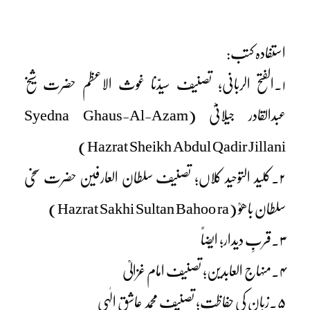
استفادہ کتب:
۱۔الفتح الربانی؛ تصنیف سیدّنا غوث الاعظم حضرت شیخ
عبدالقادر جیلانیؓ (Syedna Ghaus-Al-Azam
Hazrat Sheikh Abdul Qadir Jillani)
۲۔کلید التوحید کلاں؛ تصنیف سلطان العارفین حضرت سخی
سلطان باھوؒ (Hazrat Sakhi Sultan Bahoo ra)
۳۔قربِ دیدار؛ ایضاً
۴۔منہاج العابدین؛ تصنیف امام غزالیؒ
۵۔زبان کی حفاظت؛ تصنیف محمد عاشق الٰہی