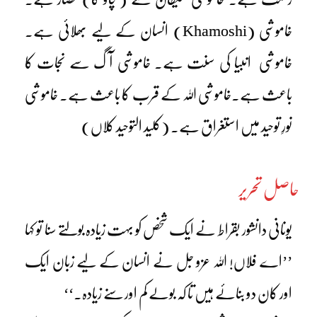
خاموشی (Khamoshi) انسان کے لیے بھلائی ہے۔
خاموشی انبیا کی سنت ہے۔ خاموشی آگ سے نجات کا
باعث ہے۔خاموشی اللہ کے قرب کا باعث ہے۔ خاموشی
نورِ توحید میں استغراق ہے۔ (کلید التوحید کلاں)
حاصل تحریر
یونانی دانشور بقراط نے ایک شخص کو بہت زیادہ بولتے سنا تو کہا
’’اے فلاں! اللہ عزو جل نے انسان کے لیے زبان ایک
اور کان دو بنائے ہیں تا کہ بولے کم اور سنے زیادہ۔‘‘