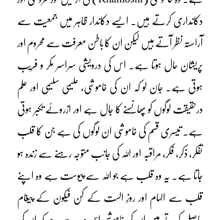
دکانداری کرتے ہیں۔ ایسے دکاندار ظاہر میں جمعیت سے
آراستہ نظر آتے ہیں لیکن ان کا باطن معرفت سے محروم اور
پریشان حال ہوتا ہے۔ اس کی درویشی سراسر مکر و فریب
ہوتی ہے۔ جان لو کہ ان کی خاموشی، حلیمی سلیمی اور علم
درحقیقت لوگوں کو پھانسنے کا جال ہے اور ازروئے تکبر ہوتی
ہے۔ تیسری قسم کی خاموشی ان لوگوں کی ہے جن کا قلب
تفکر، ذکر، فکر، مراقبہ اور اللہ کی جانب متوجہ رہنے سے زندہ ہو
جاتا ہے۔ یہ وہ قلب ہے جو اللہ سے پیوست ہے وہ اپنے
قلب سے الہام اور روزِ الست کے کن فیکون کے پیغام
حاصل کرتے ہیں ان کی خاموشی اس وجہ سے ہے کہ ان کی