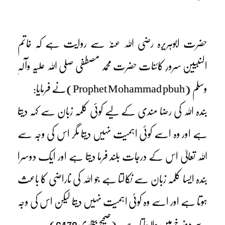
حضرت ابوہریرہ رضی اللہ عنہٗ سے روایت ہے کہ خاتم
النبیین سرورِ کائنات حضرت محمد مصطفی صلی اللہ علیہ وآلہٖ
وسلم (Prophet Mohammad pbuh)نے فرمایا:
بندہ اللہ کی رضا مندی کے لیے کوئی کلمہ زبان سے کہہ دیتا
ہے اور وہ اسے کوئی اہمیت نہیں دیتا مگر اس کی وجہ سے
اللہ تعالیٰ اس کے درجات بلند فرما دیتا ہے اور ایک دوسرا
بندہ ایسا کلمہ زبان سے نکالتا ہے جو اللہ کی ناراضی کا باعث
ہوتا ہے اور اسے وہ کوئی اہمیت نہیں دیتا لیکن اس کی وجہ
سے دوزخ میں چلا جاتا ہے۔ (صحیح بخاری6478)