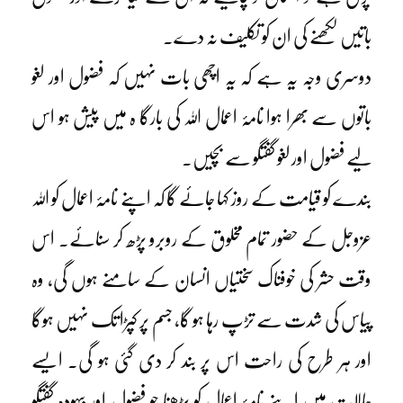
باتیں لکھنے کی ان کو تکلیف نہ دے۔
دوسری وجہ یہ ہے کہ یہ اچھی بات نہیں کہ فضول اور لغو
باتوں سے بھرا ہوا نامۂ اعمال اللہ کی بارگا ہ میں پیش ہو اس
لیے فضول اور لغو گفتگو سے بچیں۔
بندے کو قیامت کے روز کہا جائے گا کہ اپنے نامۂ اعمال کو اللہ
عزوجل کے حضور تمام مخلوق کے روبرو پڑھ کر سنائے۔ اس
وقت حشر کی خوفناک سختیاں انسان کے سامنے ہوں گی، وہ
پیاس کی شدت سے تڑپ رہا ہو گا، جسم پر کپڑا تک نہیں ہوگا
اور ہر طرح کی راحت اس پر بند کر دی گئی ہو گی۔ ایسے
حالات میں اپنے نامۂ اعمال کو پڑھنا جو فضول اور بیہودہ گفتگو