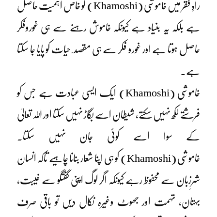
راہِ فقر میں خاموشی (Khamoshi) کو خاص اہمیت حاصل
ہے بلکہ یہ بنیاد ہے کیونکہ خاموش رہنے سے ہی غوروفکر
حاصل ہوتا ہے اور غورو فکر سے ہی مقصد ِ حیات کو پایا جا سکتا
ہے۔
خاموشی (Khamoshi) ایک ایسی عبادت ہے جس کو
فرشتے لکھ نہیں سکتے، شیطان اسے بگاڑ نہیں سکتا اور اللہ تعالیٰ
کے سوا اسے کوئی جان نہیں سکتا۔
خاموشی (Khamoshi) کو ہی اپنا شعار بنانا چاہیے تاکہ انسان
شرِزبان سے محفوظ رہے کیونکہ اگر لوگ اپنی گفتگو سے غیبت،
بہتان، تہمت اور جھوٹ وغیرہ نکال دیں تو باقی صرف