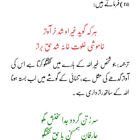
ra)فرماتے ہیں:
ہر کہ گوید غیر او شد خر آواز
خاموشی خلوت خانہ شد حق براز
ترجمہ: جو شخص غیر اللہ کے بارے میں گفتگو کرتا ہے اس کی
آواز گدھے کی مثل ہے، تنہائی کے گوشے میں لب بستہ ہونا
اللہ کے ساتھ راز داری ہے۔
سر ز تن گردد جدا سخنش مگو
عارفان ہمسخن با حق گفتگو