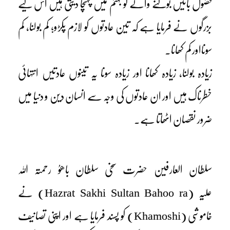
فضول باتیں بولنے والے کو جہنم میں پہنچا دیتی ہیں اس لیے
بزرگوں نے فرمایا ہے کہ تین عادتوں کو لازم پکڑو؛ کم بولنا، کم
سونااور کم کھانا۔
زیادہ بولنا، زیادہ کھانا اور زیادہ سونا یہ تینوں عادتیں انتہائی
خطرناک ہیں اور ان عادتوں کی وجہ سے انسان دین و دنیا میں
ضرور نقصان اٹھاتا ہے۔
سلطان العارفین حضرت سخی سلطان باھوُ رحمتہ اللہ
علیہ (Hazrat Sakhi Sultan Bahoo ra) نے
خاموشی (Khamoshi) کو پسند فرمایا ہے اور اپنی تصانیف