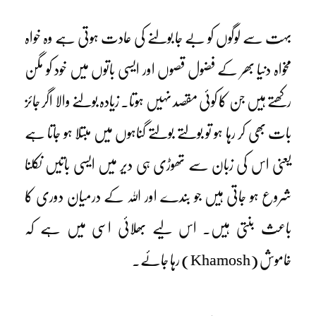
بہت سے لوگوں کو بے جا بولنے کی عادت ہوتی ہے وہ خواہ
مخواہ دنیا بھر کے فضول قصوں اور ایسی باتوں میں خود کو مگن
رکھتے ہیں جن کا کوئی مقصد نہیں ہوتا۔ زیادہ بولنے والا اگر جائز
بات بھی کر رہا ہو تو بولتے بولتے گناہوں میں مبتلا ہو جاتا ہے
یعنی اس کی زبان سے تھوڑی ہی دیر میں ایسی باتیں نکلنا
شروع ہو جاتی ہیں جو بندے اور اللہ کے درمیان دوری کا
باعث بنتی ہیں۔ اس لیے بھلائی اسی میں ہے کہ
خاموش (Khamosh) رہا جائے۔