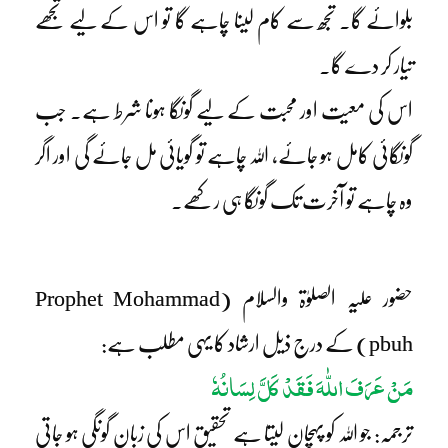
بلوائے گا۔ تجھ سے کام لینا چاہے گا تو اس کے لیے تجھے
تیار کر دے گا۔
اس کی معیت اور محبت کے لیے گونگا ہونا شرط ہے۔ جب
گونگائی کامل ہو جائے، اللہ چاہے تو گویائی مل جائے گی اور اگر
وہ چاہے تو آخرت تک گونگا ہی رکھے۔
حضور علیہ الصلوٰۃ والسلام (Prophet Mohammad
pbuh) کے درج ذیل ارشاد کا یہی مطلب ہے:
مَنْ عَرَفَ اللّٰہَ فَقَدْ کَلَّ لِسَانُہٗ
ترجمہ: جو اللہ کو پہچان لیتا ہے تحقیق اس کی زبان گونگی ہو جاتی