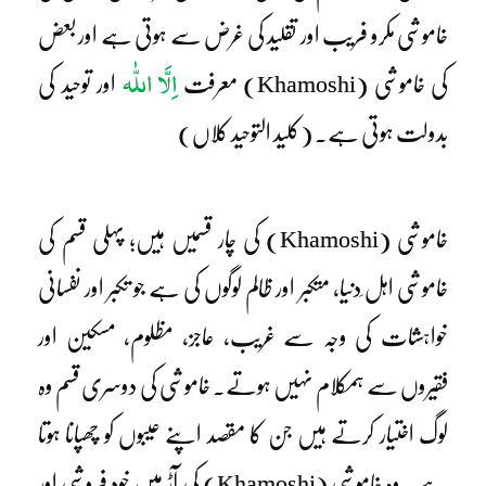
خاموشی مکرو فریب اور تقلید کی غرض سے ہوتی ہے اور بعض
اِلَّا اللّٰہ
کی خاموشی (Khamoshi) معرفت
اور توحید کی
بدولت ہوتی ہے۔ (کلید التوحید کلاں)
خاموشی (Khamoshi) کی چار قسمیں ہیں؛ پہلی قسم کی
خاموشی اہل ِدنیا، متکبر اور ظالم لوگوں کی ہے جو تکبر اور نفسانی
خواہشات کی وجہ سے غریب، عاجز، مظلوم، مسکین اور
فقیروں سے ہمکلام نہیں ہوتے۔ خاموشی کی دوسری قسم وہ
لوگ اختیار کرتے ہیں جن کا مقصد اپنے عیبوں کو چھپانا ہوتا
ہے۔ وہ خاموشی (Khamoshi) کی آڑ میں خود فروشی اور