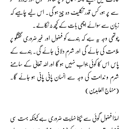
سے پُر ہو، کس قدر تکلیف دہ چیز ہو گی۔ اس لیے چاہیے کہ
زبان سے سوائے اچھی بات کے کچھ نہ نکالے۔
چوتھی وجہ یہ ہے کہ بندے کو فضول اور غیر ضروری گفتگو پر
ملامت کی جائے گی اور شرم دلائی جائے گی۔ بندے کے
پاس اس کا کوئی جواب نہیں ہو گا اور اللہ تعالیٰ کے سامنے
شرم و ندامت کی وجہ سے انسان پانی پانی ہو جائے گا۔
(منہاج العابدین)
لہٰذا فضول گوئی سے بچنا نہایت ضروری ہے کیونکہ بہت سی