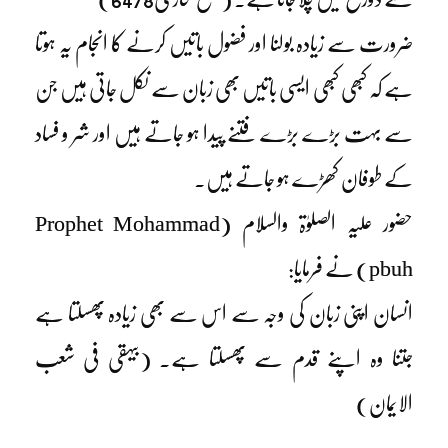
ضرورت سے زیادہ بولنا اور فضول باتیں کرنے کا انجام یہ ہوتا
ہے کہ کبھی کبھی ایسی باتیں بھی زبان سے نکل جاتی ہیں جن
سے بہت بڑے بڑے فتنے پیدا ہو جاتے ہیں اور شر و فساد
کے طوفان کھڑے ہو جاتے ہیں۔
حضور علیہ الصلوٰۃ والسلام (Prophet Mohammad
pbuh) نے فرمایا:
انسان اپنی زبان کی وجہ سے اس سے بھی زیادہ پھسلتا ہے
جتنا وہ اپنے قدم سے پھسلتا ہے۔ (بیہقی فی شعب
الایمان)