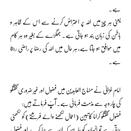
ہے۔
یعنی ہر چیز میں اللہ پر اعتراض کرنے سے اس کے ظاہر و
باطن کی زبان بند ہو جاتی ہے۔ جھگڑے کے بغیر وہ ہر کام
میں موافق ہو جاتا ہے، ہر حال میں اللہ کی رضا پر راضی رہتا
ہے۔
امام غزالیؒ نے منہاج العابدین میں فضول اور غیر ضروری گفتگو
کی چار وجہ سے مذمت فرمائی ہے۔ آپؒ فرماتے ہیں:
فضول گفتگو کراماً کاتبین (اعمال لکھنے والے فرشتے) کو لکھنی
پڑتی ہے تو انسان کو چاہیے کہ ان سے حیا کرے اور فضول