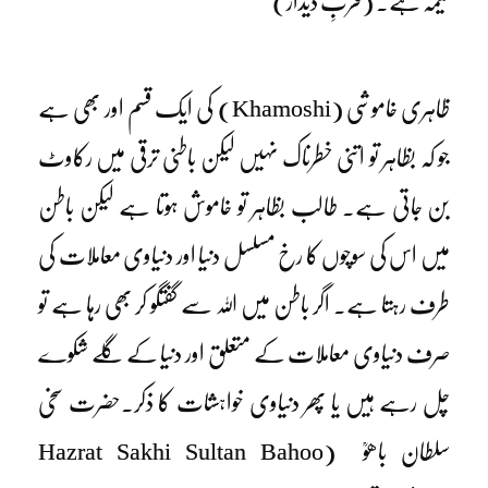
خیمہ ہے۔ (قربِ دیدار)
ظاہری خاموشی (Khamoshi) کی ایک قسم اور بھی ہے
جو کہ بظاہر تو اتنی خطرناک نہیں لیکن باطنی ترقی میں رکاوٹ
بن جاتی ہے۔ طالب بظاہر تو خاموش ہوتا ہے لیکن باطن
میں اس کی سوچوں کا رخ مسلسل دنیا اور دنیاوی معاملات کی
طرف رہتا ہے۔ اگر باطن میں اللہ سے گفتگو کر بھی رہا ہے تو
صرف دنیاوی معاملات کے متعلق اور دنیا کے گلے شکوے
چل رہے ہیں یا پھر دنیاوی خواہشات کا ذکر۔حضرت سخی
سلطان باھوؒ (Hazrat Sakhi Sultan Bahoo