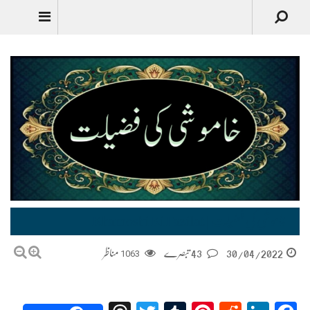
Urdu
خاموشی کی فضیلت | Khamoshi Ki Fazilat
30/04/2022
43 تبصرے
1063
مناظر