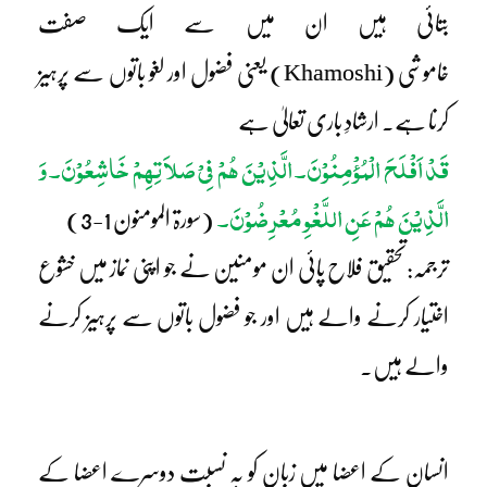
بتائی ہیں ان میں سے ایک صفت
خاموشی (Khamoshi) یعنی فضول اور لغو باتوں سے پرہیز
کرنا ہے۔ ارشادِ باری تعالیٰ ہے
قَدْ اَفْلَحَ الْمُؤْمِنُوْنَ۔ الَّذِیْنَ ھُمْ فِیْ صَلاَتِھِمْ خَاشِعُوْنَ۔ وَ
الَّذِیْنَ ھُمْ عَنِ اللَّغْوِ مُعْرِضُوْنَ۔
(سورۃ المومنون 1-3)
ترجمہ:تحقیق فلاح پائی ان مومنین نے جو اپنی نماز میں خشوع
اختیار کرنے والے ہیں اور جو فضول باتوں سے پرہیز کرنے
والے ہیں۔
انسان کے اعضا میں زبان کو بہ نسبت دوسرے اعضا کے