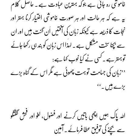
خاموشی رہ جاتی ہے جو کہ بہترین عبادت ہے۔ حاصل کلام
یہ ہے کہ ہر حالت اور ہر صورت خاموشی اختیار کرنا بہتر اور
نجات کا ذریعہ ہے کیونکہ زبان کی آفتیں اَن گنت ہیں اور ان
سے بچنا سخت مشکل ہے۔ لہٰذا اس زبان کو بند ہی رکھا جائے
تو بہتر ہے۔ کسی نے کیا خوب کہا ہے:
’’زبان کی جسامت تو بہت چھوٹی ہے مگر اس کے گناہ بڑے
بڑے ہیں۔‘‘
اللہ پاک ہمیں اچھی باتیں کرنے اور فضول، لغو اور فحش گفتگو
سے بچنے کی توفیق عطا فرمائے۔ آمین