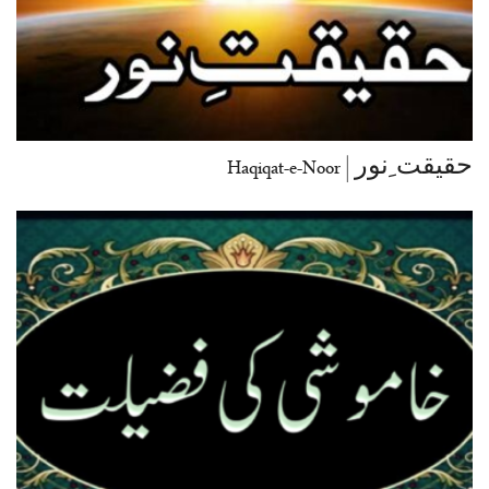
حقیقت ِنور | Haqiqat-e-Noor