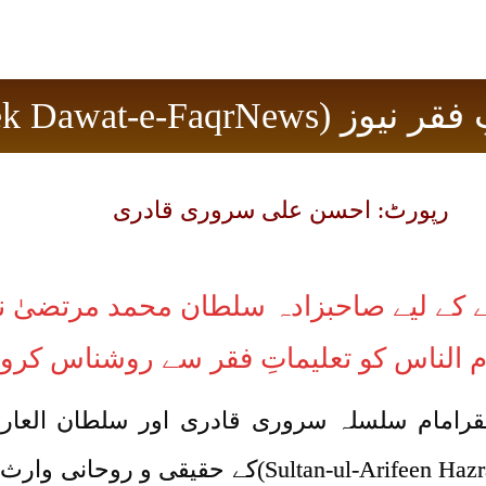
Tehreek Dawat-e-FaqrN)
رپورٹ: احسن علی سروری قادری
ے کے لیے صاحبزادہ سلطان محمد مرتضیٰ
الناس کو تعلیماتِ فقر سے روشناس کروا
فقرامام سلسلہ سروری قادری اور سلطان العا
رحمتہ اللہ علیہ (rifeen Hazrat Sakhi Sultan Bahoo