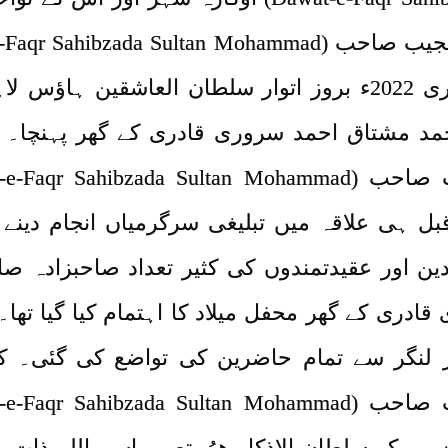
قافلہ صاحبزادہ سلطان محمد مرتضیٰ نجیب صاحب (tan Mohammad
Murtaza Najib) کی قیادت میں 16 جنوری 2022ء بروز اتوار سلطان
 محمد مشتاق احمد سروری قادری کے گھر پہنچا۔ 
صاحبزادہ سلطان محمد مرتضیٰ نجیب صاحب (a Sultan Mohammad
ٓوری سے قبل ہی علاقہ میں تبلیغی سرگرمیاں انجام د
 اور عقیدتمندوں کی کثیر تعداد صاحبزادہ صاح
دری کے گھر محفل میلاد کا اہتمام کیا گیا تھ
نگر سے تمام حاضرین کی تواضع کی گئی۔ کثیر 
صاحبزادہ سلطان محمد مرتضیٰ نجیب صاحب (a Sultan Mohammad