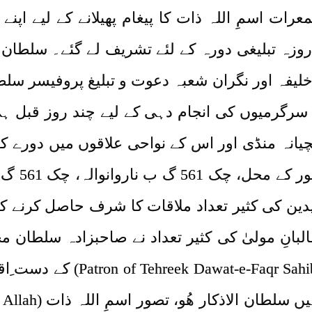
Murt فروری 2022ء بروز جمعرات اسمِ اللہ ذات کا پیغام پھیلانے ک
ر روزہ تبلیغی دورہ کے لئے تشریف لے گئے۔ سل
لیفہ اور نگران شعبہ دعوت و تبلیغ پروفیسر س
 سرگرمیوں کی انجام دہی کے لیے چند روز قبل ہ
ریدین کی کثیر تعداد ملاقات کا شرف حاصل کرنے کے 
 Sultan Mohammad Murtaza Najib
کی جس کے بعد صاحبز