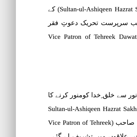
سلطان محمد نجیب الرحمن مدظلہ الاقدس (Sultan-ul-Ashiqeen Hazrat Sakhi Sultan Mohammad Najib-ur-Rehman) کے
ائب سرپرست تحریک دعوتِ فقر
Vice Patron of Tehreek Dawat-e-Faqr Sahibzad
اللہ ذات (Personal Name of Allah – Ism e Allah Zaat – Ism e Azam) کے نور سے خلق ِخدا کومنور کرنے کا
م لیے سلطان العاشقین حضرت سخی سلطان محمد نجیب الرحمن مدظلہ الاقدس (Sultan-ul-Ashiqeen Hazrat Sakhi
Sultan Mohammad Najib-ur-Rehman) کے نورِ نظر، صاحبزادہ سلطان محمد مرتضیٰ نجیب صاحب (Vice Patron of Tehreek
D) اوکاڑہ شہر اور اس کے نواحی علاقوں میں تشریف لے گئے۔