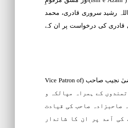
لہ رشید سروری قادری، محمد
قادری کی درخواست پر ان کے
30جنوری 2022 بروز اتوار نائب سرپرست تحریک دعوتِ فقر صاحبزادہ سلطان محمد مرتضیٰ نجیب صاحب (Vice Patron of
Tehreek Dawat-e-Faq) مریدین اور عقیدتمندوں کے ہمراہ مپالکہ و
ہ صاحبزادہ صاحب کی قیادت
کی آمد پر ان کا شاندار