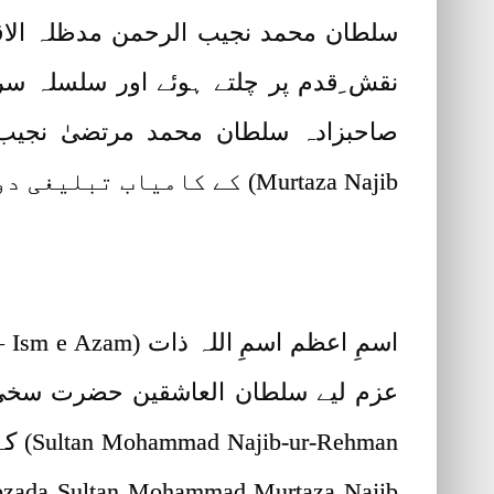
نقش ِقدم پر چلتے ہوئے اور سلسلہ سر
Murtaza Najib) کے کامیاب تبلیغی دوروں کا سلسلہ جاری ہے۔