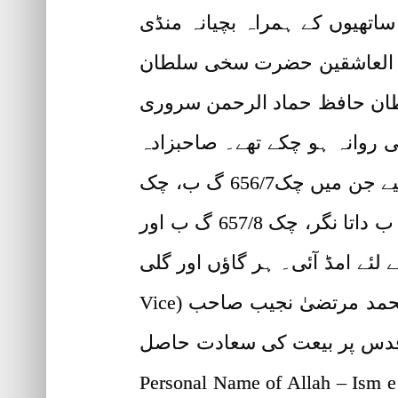
ے لیے اپنے ساتھیوں کے ہمراہ بچیانہ منڈی
طان العاشقین حضرت سخی سلطان
لطان حافظ حماد الرحمن سروری
ی روانہ ہو چکے تھے۔ صاحبزادہ
سلطان محمد مرتضیٰ نجیب صاحب نے بچیانہ منڈی اور اس کے نواحی علاقوں میں دورے کیے جن میں چک656/7 گ ب، چک
561 گ ب مرضی پورہ، چک 625 گ ب انور کے محل، چک 561 گ ب ناروانوالہ، چک 561 گ ب داتا نگر، چک 657/8 گ ب اور
لئے امڈ آئی۔ ہر گاؤں اور گلی
میں قافلے کا شاندار استقبال کیا گیا۔ طالبانِ مولیٰ کی کثیر تعداد نے صاحبزادہ سلطان محمد مرتضیٰ نجیب صاحب (Vice
Patron of Tehreek Dawat-e-Faqr Sahibzada) کے دست ِاقدس پر بیعت کی سعادت حاصل
ادہ صاحب نے انہیں سلطان الاذکار ھُو، تصور اسمِ اللہ ذات (Personal Name of Allah – Ism e Allah