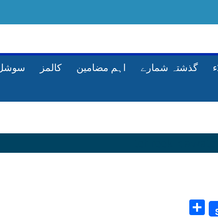
گذشتہ شمارے
اہم مضامین
کالمز
سوشل 
Share