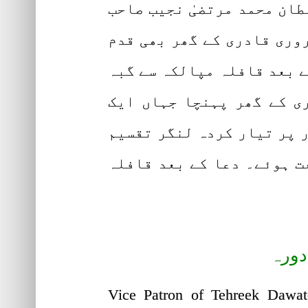
ان محمد مرتضیٰ نجیب صاحب
وری قادری کے گھر بھی قدم
ے بعد قافلہ مپالکہ سے گبہ
ری کے گھر پہنچا جہاں ایک
 پر تیار کردہ لنگر تقسیم
ت ہوئے۔ دعا کے بعد قافلہ
دورہ
Vice Patron of Tehreek Dawat-e-Faqr Sahibzad