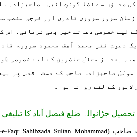
کی صداؤں سے فضا گونج اٹھی۔ صاحبزادہ سلط
زمان سرور سروری قادری اور فوجی منصب سر
ے لیے خصوصی دعائے خیر بھی فرمائی۔ اس ک
ک دعوتِ فقر محمد آصف محمود سروری قاد
ھا۔ بعد از محفل حاضرین کے لیے خصوصی طور
 مولیٰ صاحبزادہ صاحب کے دست اقدس پر بیع
لاہور کے لئے روانہ ہوا۔
تحصیل جڑانوالہ ضلع فیصل آباد کا تبلیغی 
صاحبزادہ سلطان محمد مرتضیٰ نجیب صاحب (a Sultan Mohammad