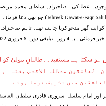
-Faqr Sahibzada Sultan Mohammad Murtaza Najib
و اپنے گھر مدعو کرنا چاہتے تھے۔ تاہم صاحبزاد
ری 2022 بروز اتوار تک جاری رہا۔
ہو سکتا ہے مستفید۔۔طالبانِ مولیٰ کو 
ن العاشقین مدظلہ الاقدس ہفتہ اور
عاشقین میں تشریف فرما ہوئے
فقر اور امام سلسلہ سروری قادری سلطان الع