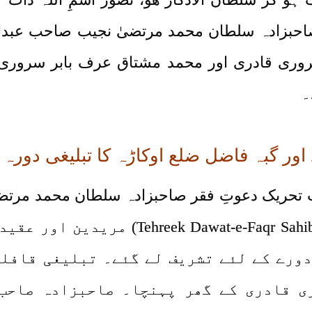
حبزادہ سلطان محمد مرتضیٰ نجیب صاحب عبدال
وری قادری اور محمد مشتاق عرف بابر سروری 
۔
 اور گبہ فاضل ضلع اوکاڑہ کا تبلیغی دورہ
r Sahibzada Sultan Mohammad Murtaza Najib
دورے کے لئے تشریف لے گئے۔ تبلیغی قافل
ی قادری کے گھر پہنچا۔ صاحبزادہ صاحب 