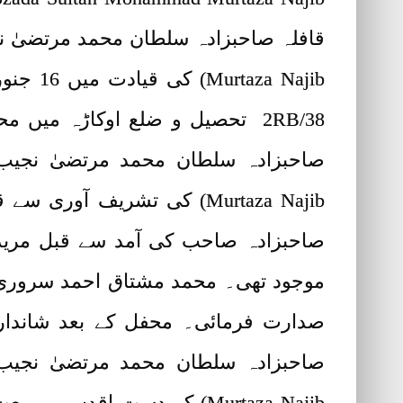
2RB/38 تحصیل و ضلع اوکاڑہ میں
Murtaza Najib) کی تشریف ا
صاحبزادہ صاحب کی آمد سے قبل مریدین
موجود تھی۔ محمد مشتاق احمد سروری قا
صدارت فرمائی۔ محفل کے بعد شاندار ل