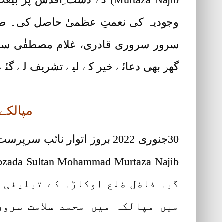
وجودیہ کی نعمتِ عظمیٰ حاصل کی۔ صا
سرور سروری قادری، غلام مصطفٰی سر
گھر بھی دعائے خیر کے لیے تشریف لے گئے
مپالکے
گبہ فاضل ضلع اوکاڑہ کے تبلیغی 
میں مپالکہ میں محمد سلامت سرور