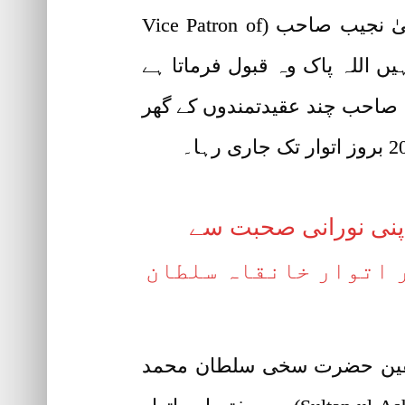
Zaat – Ism e Azam) اور مشق مرقومِ وجودیہ عطا کی۔ صاحبزادہ سلطان محمد مرتضیٰ نجیب صاحب (Vice Patron of
Tehreek Dawat-e) جو بھی دعا فرماتے ہیں اللہ پاک وہ قبول فرماتا ہے
ہ صاحب چند عقیدتمندوں کے گھر
اپنی نورانی صحبت سے
 اتوار خانقاہ سلطان
اشقین حضرت سخی سلطان محمد