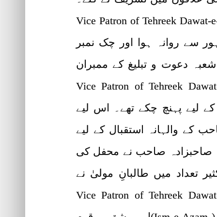
Vice Patron of Tehreek Dawat-e-Faqr Sahibzada Sul
 العاشقین ہاؤس لاہور سے روانہ ہوا اور چک نمبر
شعبہ دعوت و تبلیغ کے ممبران
Vice Patron of Tehreek Dawat-e-Faqr Sahibzad
ینے کے لیے پہنچ چکے تھے۔ اس لیے
ب کے والہانہ استقبال کے لیے
ا۔ صاحبزادہ صاحب نے محفل کی
تعداد میں طالبانِ مولیٰ نے
Vice Patron of Tehreek Dawat-e-Faqr Sahibzad
Murtaza Najib) کے دست ِاقدس پر بیعت ہو کر سلطان الاذکار ھوُ، تصور اسمِ اللہ ذات ( Ism e Azam)اور مشق مرقومِ