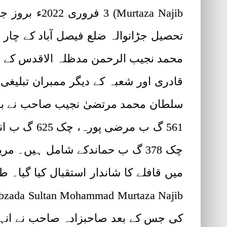
aza Najib) 3
تحصیل جڑانوالہ ضلع فیصل آباد کے چا
محمد نجیب الرحمن مدظلہ الاقدس کے خ
قادری اور شعبہ کے دیگر ممبران تبلیغی
چک 378 گ ب حماندکے شامل ہیں۔ م