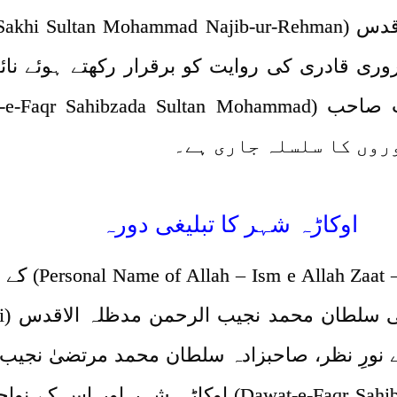
وری قادری کی روایت کو برقرار رکھتے ہوئے ن
صاحبزادہ سلطان محمد مرتضیٰ نجیب صاحب (a Sultan Mohammad
اوکاڑہ شہر کا تبلیغی دورہ
اسمِ اعظم اسمِ 
عز
awat-e-Faqr Sahibzada Sultan Mohammad Murtaza Najib