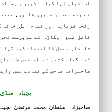
استقبال کیا گیا۔ تکبیر و رسالت 
نے جعفر حسین سروری قادری، محمد 
رنجہ فرمایا اور تمام اہل ِخانہ ک
فاضل ضلع اوکاڑہ کے سرپرست تحری
شاندار محفل کا انعقاد کیا گیا ت
کیا گیا۔ کثیر تعداد میں طالبانِ
صاحبزادہ صاحب کی قیادت میں واپس 
بچیانہ منڈی 