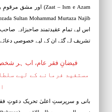
اس لیے تمام عقیدتمند صاحبزادہ صاحب ک
تشریف لے گئے ان کے لیے خصوصی دعائے خیر فرمائی۔ یہ 4 روزہ تبلیغی دورہ 6 فرو
فیضانِ فقر عام، اب ہر شخص 
مستفید فرمانے کے لیے سلطا
ال
بانی و سرپرستِ اعلیٰ تحریک دعوتِ 