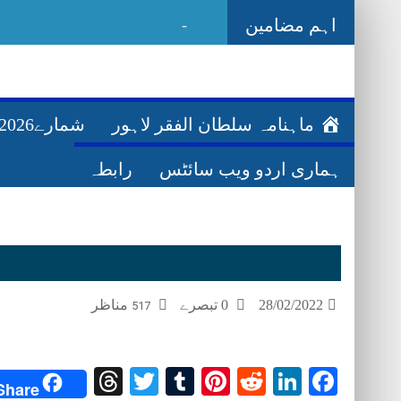
اہم مضامین
-
Ghazwa Badar
ماہنامہ سلطان الفقر لاہور
شمارے2026ء
ہماری اردو ویب سائٹس
رابطہ
تحریک دعوتِ فقر نیوز tehreek-dawatefaqr-news
28/02/2022
0 تبصرے
مناظر
517
Threads
Twitter
Tumblr
Pinterest
Reddit
LinkedIn
Facebook
Share