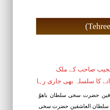
 نجیب صاحب کے ملک
نے کا سلسلہ بھی جاری رہا
رفین حضرت سخی سلطان باھوُ
Sultan-ul-A)کے حقیقی و روحانی وارث سلطان العاشقین حضرت سخی