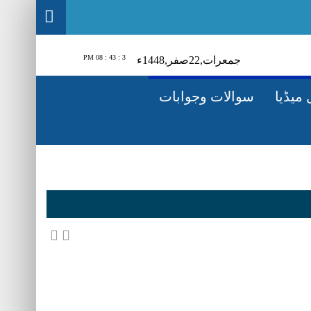
3 : 43 : 09 PM
جمعرات‬‮,
22
صفر‬,
1448ء
میڈیا
سوالات وجوابات