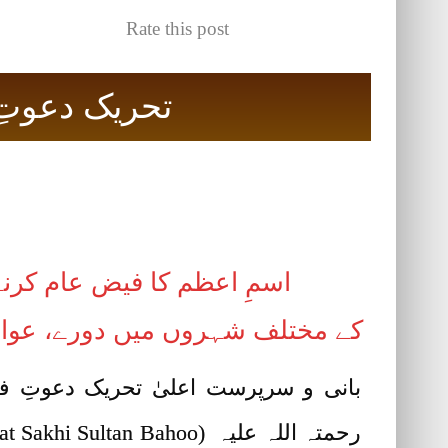
Rate this post
تحریک دعوتِ فقر نیوز (ews
اسمِ اعظم کا فیض عام کرن
کے مختلف شہروں میں دورے، عوام 
بانی و سرپرست اعلیٰ تحریک دعوتِ 