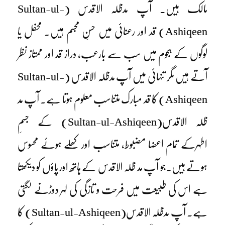
مالک ہیں۔ آپ مدظلہ الاقدس
(Sultan-ul-
Ashiqeen)
قد اور رعنائی میں حسنِ مجسم ہیں۔ محفل یا
لوگوں کے ہجوم میں سب سے بارعب، دراز قد اور ممتاز نظر
آتے ہیں مگر تنہائی میں آپ مدظلہ الاقدس
(Sultan-ul-
Ashiqeen)
کا قد مبارک متناسب معلوم ہوتا ہے۔ آپ مد
ظلہ الاقدس
(Sultan-ul-Ashiqeen)
کے جسمِ
اطہرکے تمام اعضا مضبوط، متناسب اور کِھلے ہوئے محسوس
ہوتے ہیں۔جو آپ مد ظلہ الاقدس کے ہاتھ اور پاؤں کو دیکھتا
ہے اس کی طبیعت میں فرحت و تازگی کی لہر دوڑنے لگتی
ہے۔ آپ مدظلہ الاقدس
(Sultan-ul-Ashiqeen)
کا