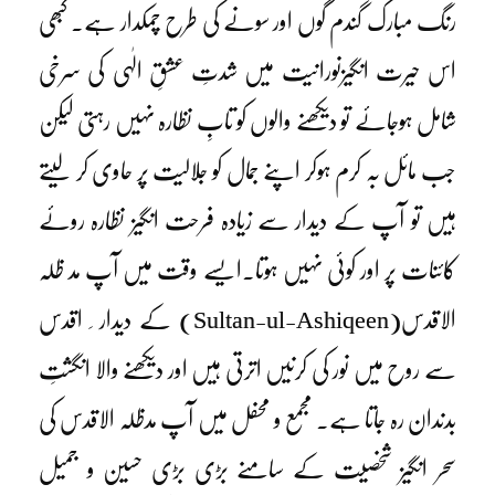
رنگ مبارک گندم گوں اور سونے کی طرح چمکدار ہے۔ کبھی
اس حیرت انگیزنورانیت میں شدتِ عشقِ الٰہی کی سرخی
شامل ہوجائے تو دیکھنے والوں کو تابِ نظارہ نہیں رہتی لیکن
جب مائل بہ کرم ہوکر اپنے جمال کو جلالیت پر حاوی کر لیتے
ہیں تو آپ کے دیدار سے زیادہ فرحت انگیز نظارہ روئے
کائنات پر اور کوئی نہیں ہوتا۔ایسے وقت میں آپ مد ظلہ
الاقدس
(Sultan-ul-Ashiqeen)
کے دیدار ِ اقدس
سے روح میں نور کی کرنیں اترتی ہیں اور دیکھنے والا انگشتِ
بدندان رہ جاتا ہے۔ مجمع و محفل میں آپ مدظلہ الاقدس کی
سحر انگیز شخصیت کے سامنے بڑی بڑی حسین و جمیل