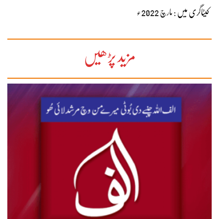
کیٹاگری میں :
مارچ 2022ء
مزید پڑھیں