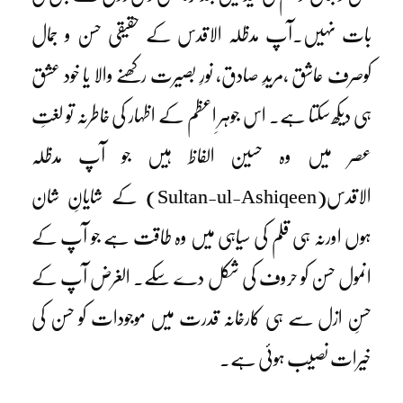
بات نہیں۔آپ مدظلہ الاقدس کے حقیقی حسن و جمال
کوصرف عاشق ،مریدِ صادق، نورِ بصیرت رکھنے والا یا خود عشق
ہی دیکھ سکتا ہے۔ اس جوہرِ اعظم کے اظہار کی خاطرنہ تو لغتِ
عصر میں وہ حسین الفاظ ہیں جو آپ مدظلہ
الاقدس(Sultan-ul-Ashiqeen) کے شایانِ شان
ہوں اورنہ ہی قلم کی سیاہی میں وہ طاقت ہے جو آپ کے
انمول حسن کو حروف کی شکل دے سکے۔ الغرض آپ کے
حسنِ ازل سے ہی کارخانہ قدرت میں موجودات کو حسن کی
خیرات نصیب ہوئی ہے۔