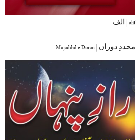
alif | الف
مجددِ دوراں | Mujaddid e Doran