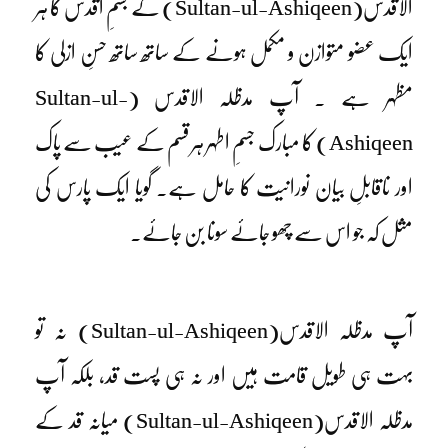
الاقدس
(Sultan-ul-Ashiqeen)
کے جسمِ اقدس کا ہر
ایک عضو متوازن و مکمل ہونے کے ساتھ ساتھ حسنِ ازلی کا
مظہر ہے ۔ آپ مدظلہ الاقدس
(Sultan-ul-
Ashiqeen)
کا مبارک جسمِ اطہر ہر قسم کے عیب سے پاک
اور ناقابلِ بیان نورانیت کا حامل ہے۔ گویا ایک پارس کی
مثل کہ جو اس سے چھو جائے سونا بن جائے۔
آپ مدظلہ الاقدس
(Sultan-ul-Ashiqeen)
نہ تو
بہت ہی طویل قامت ہیں اور نہ ہی پست قد، بلکہ آپ
مدظلہ الاقدس
(Sultan-ul-Ashiqeen)
میانہ قد کے