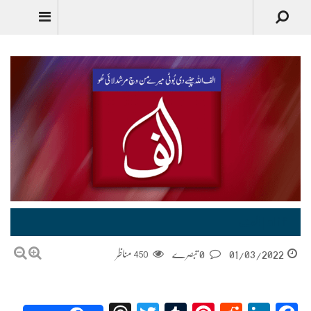
alif | الف
01/03/2022
0 تبصرے
450
مناظر