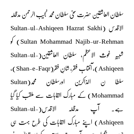
سلطان العاشقین حضرت سخی سلطان محمد نجیب الرحمن مدظلہ
الاقدس (Sultan-ul-Ashiqeen Hazrat Sakhi
Sultan Mohammad Najib-ur-Rehman) کو
شبیہِ غوث الاعظم، سلطان العاشقین
(Sultan-ul-
Ashiqeen)
، آفتابِ فقر، شانِ فقر
(Shan-e-Faqr)
،
سلطا ن الذاکرین اورسلطان محمد
(Sultan
Mohammad)
کے مبارک القابات سے ملقب کیا گیا
ہے۔ آپ مدظلہ الاقدس
(Sultan-ul-
Ashiqeen)
اپنے مبارک القابات کی طرح بہت ہی