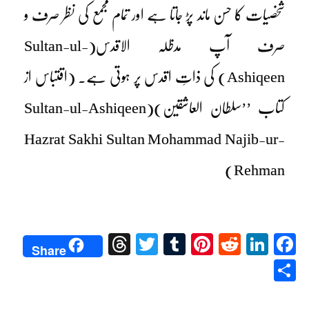
شخصیات کا حسن ماند پڑ جاتا ہے اور تمام مجمع کی نظر صرف و
صرف آپ مدظلہ الاقدس
(Sultan-ul-
Ashiqeen)
کی ذاتِ اقدس پر ہوتی ہے۔ (اقتباس از
کتاب ’’سلطان العاشقین)
(Sultan-ul-Ashiqeen
Hazrat Sakhi Sultan Mohammad Najib-ur-
Rehman)
Threads
Twitter
Tumblr
Pinterest
Reddit
LinkedIn
Facebook
Share
Share