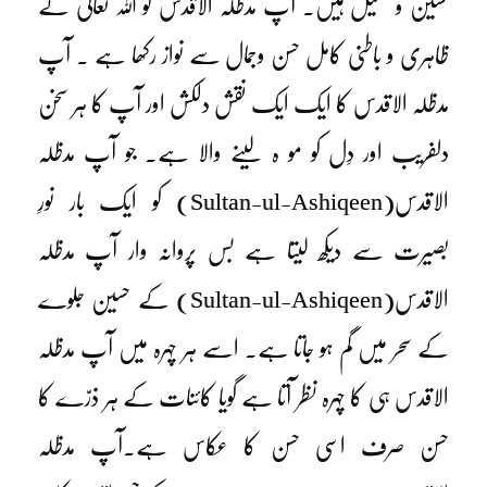
حسین و جمیل ہیں۔ آپ مدظلہ الاقدس کو اللہ تعالیٰ نے
ظاہری و باطنی کامل حسن وجمال سے نواز رکھا ہے ۔ آپ
مدظلہ الاقدس کا ایک ایک نقش دلکش اور آپ کا ہر سخن
دلفریب اور دِل کو مو ہ لینے والا ہے۔ جو آپ مدظلہ
الاقدس
(Sultan-ul-Ashiqeen)
کو ایک بار نورِ
بصیرت سے دیکھ لیتا ہے بس پروانہ وار آپ مدظلہ
الاقدس
(Sultan-ul-Ashiqeen)
کے حسین جلوے
کے سحر میں گم ہو جاتا ہے۔ اسے ہر چہرہ میں آپ مدظلہ
الاقدس ہی کا چہرہ نظر آتا ہے گویا کائنات کے ہر ذرّے کا
حسن صرف اسی حسن کا عکاس ہے۔آپ مدظلہ