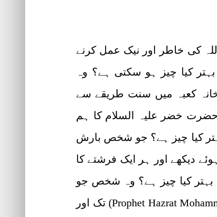
للہ کی خاطر اور نیک عمل کرنے
ہتر کیا چیز ہو سکتی ہے؟ وہ
انہ کعبہ میں سنت طریقے سے
حضرت خضر علیہ السلام کا ہم
ہتر کیا چیز ہے؟ جو شخص بارش
ئے دیکھے اور ہر ایک فرشتے کا
 بہتر کیا چیز ہے؟ وہ شخص جو
حضرت آدم علیہ السلام سے لے کر خاتم النبیین (Prophet Hazrat Mohammad Sallallahu Alaihi Wa Alyhe Wasallam) تک اور