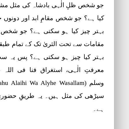
جو شخص ظلِ الٰہی بادشاہ کی مثل مشر
کیا ہے؟ جو شخص مقامِ ابد اور دونوں 
بہتر چیز کیا ہو سکتی ہے؟ جو شخص مرا
مقامات سے تحت الثریٰ تک کے تمام طبق
بہتر کیا چیز ہو سکتی ہے؟ پس یہ سب 
معرفتِ الٰہی، استغراق فنا فی اللہ ن
سیڑھی کی مثل ہیں۔ یہ طریقِ حضور
ہے۔