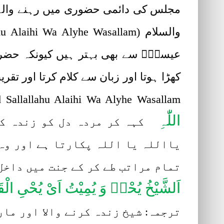
مجلس کی دائمی حضوری میں رہنے والے فق
عیسیٰؑ سے بھی بہتر ہیں کیونکہ حضر
Hazrat Mohammad Sallallahu Alaihi Wa Alyhe Wasallam) کی امت کے 
اللّٰہِ
کہہ کر مردہ دل کو زندہ کر 
یااللہ یا اللہ پکارتا ہے اور وہ 
تمام مراتب طے کر کے جنت میں داخل 
اَلشَّیْخُ یُحْیٖ وَ یُمِیْتُ اَیْ یُحْیِ الْ
ترجمہ: شیخ زندہ کرنے والا اور مار