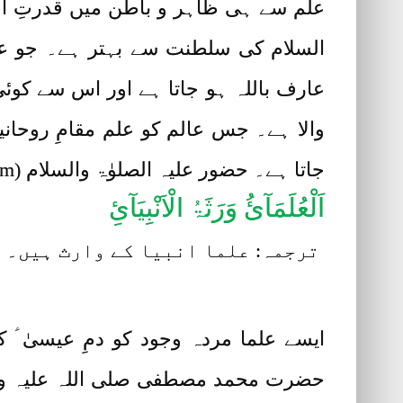
علم سے ہی ظاہر و باطن میں قدرتِ ال
السلام کی سلطنت سے بہتر ہے۔ جو عال
عارف باللہ ہو جاتا ہے اور اس سے کو
والا ہے۔ جس عالم کو علم مقامِ روحان
جاتا ہے۔ حضور علیہ الصلوٰۃ والسلام (Prophet Hazrat Mohammad Sallallahu Alaihi Wa Alyhe Wasallam) نے ارشاد فرمایا:
اَلْعُلَمَآئُ وَرَثَۃُ الْاَنْبِیَآئِ
ترجمہ: علما انبیا کے وارث ہیں۔
ایسے علما مردہ وجود کو دمِ عیسیٰ ؑ 