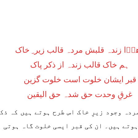
ھوؒا زندہ قلبش مردہ قالب زیر ِ خاک
ہم خاک قالب زندہ از ذکر پاک
قبر ایشان خلوت است خلوت گزین
غرقِ وحدت حق شدہ حق الیقین
ردہ وجود زیرِ خاک اس طرح ہوتے ہیں کہ ذکر
وتے ہیں۔ ان کی قبر ایسی خلوت گاہ ہوتی ہے