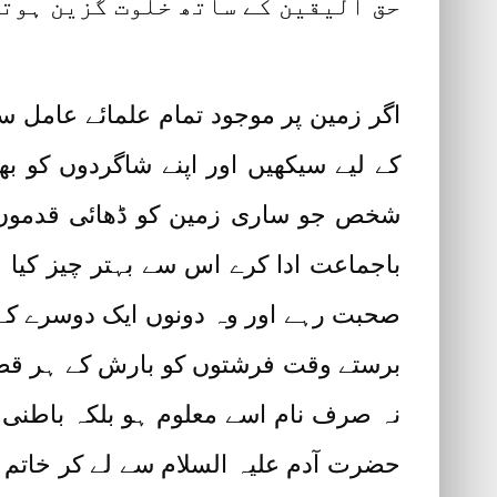
حق الیقین کے ساتھ خلوت گزین ہوت
اگر زمین پر موجود تمام علمائے عامل س
کے لیے سیکھیں اور اپنے شاگردوں کو 
شخص جو ساری زمین کو ڈھائی قدموں م
باجماعت ادا کرے اس سے بہتر چیز کی
صحبت رہے اور وہ دونوں ایک دوسرے کے
برستے وقت فرشتوں کو بارش کے ہر قطرے 
نہ صرف نام اسے معلوم ہو بلکہ باطنی