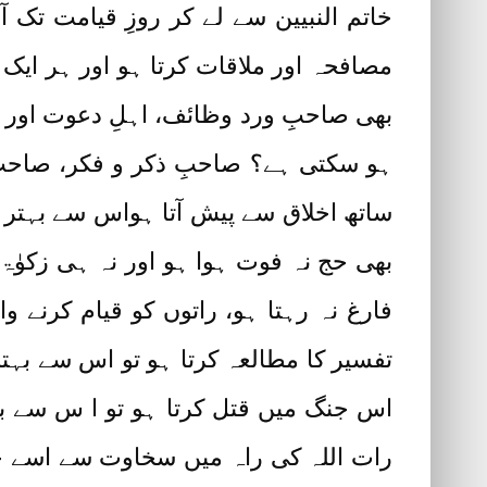
خاتم النبیین سے لے کر روزِ قیامت تک آ
مصافحہ اور ملاقات کرتا ہو اور ہر ایک ر
بھی صاحبِ ورد وظائف، اہلِ دعوت اور ح
ہو سکتی ہے؟ صاحبِ ذکر و فکر، صاحبِ
ساتھ اخلاق سے پیش آتا ہواس سے بہتر 
بھی حج نہ فوت ہوا ہو اور نہ ہی زکوٰ
فارغ نہ رہتا ہو، راتوں کو قیام کرنے و
تفسیر کا مطالعہ کرتا ہو تو اس سے بہتر
اس جنگ میں قتل کرتا ہو تو ا س سے بہ
رات اللہ کی راہ میں سخاوت سے اسے خر