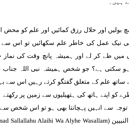
ے ہیں۔
چ بولیں اور حلال رزق کمائیں اور علم کو محض ا
بھی نیک عمل کی خاطر علم سکھائیں تو اس سے ب
یں طے کر لے اور ہمیشہ پانچ وقت کی نماز خ
ا ہو سکتی ہے؟ جو شخص ہمیشہ نبی اللہ جناب 
 ساتھ علم کے متعلق گفتگو کرتے رہیں اس سے ب
کو اپنے ہاتھ کی ہتھیلیوں سے زمین پر رکھتے ہو
 توجہ سے انہیں پہچانتا بھی ہو تو اس شخص سے