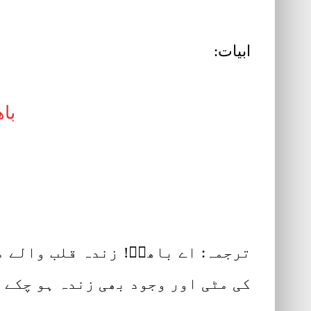
ابیات:
با
ترجمہ: اے باھوؒ! زندہ قلب والے م
کی مٹی اور وجود بھی زندہ ہو چکے ہ