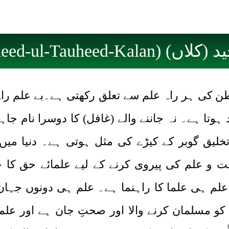
Kaleed-ul-Tauheed-Kala)
ن کی ہر راہ علم سے تعلق رکھتی ہے۔بے علم راہِ
تا ہے۔ نہ جاننے والے (غافل) کا دوسرا نام جاہ
خلیق گوبر کے کیڑے کی مثل ہوتی ہے۔ دنیا میں
و علم کی پیروی کرنے کے لیے علمائے حق کا حل
 علم ہی علما کا راہنما ہے۔ علم ہی دونوں جہ
 کو مسلمان کرنے والا اور صحتِ جان ہے اور علم