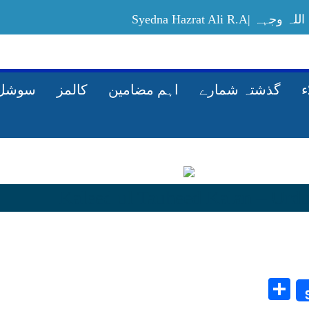
Syedna Hazrat Ali
Allah-ki-rah-mein-maal-kharach-karney-ka
گذشتہ شمارے
اہم مضامین
کالمز
سوشل 
Share