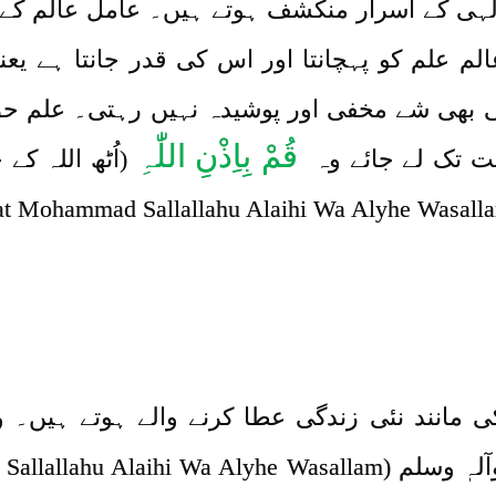
ٰہی کے اسرار منکشف ہوتے ہیں۔ عامل عالم کے 
م علم کو پہچانتا اور اس کی قدر جانتا ہے یع
ئی بھی شے مخفی اور پوشیدہ نہیں رہتی۔ علم ح
قُمْ بِاِذْنِ اللّٰہِ
یت تک لے جائے وہ
(اُٹھ اللہ ک
کی مانند نئی زندگی عطا کرنے والے ہوتے ہیں۔