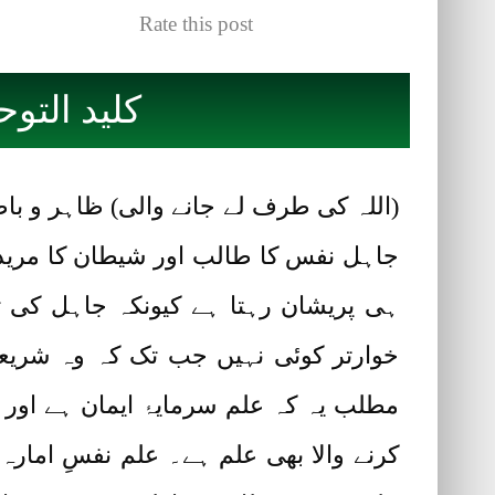
Rate this post
کلید التوحید (کلاں) (n
(اللہ کی طرف لے جانے والی) ظاہر و باط
جاہل نفس کا طالب اور شیطان کا مرید ہو
ہی پریشان رہتا ہے کیونکہ جاہل کی ت
خوارتر کوئی نہیں جب تک کہ وہ شریعت 
مطلب یہ کہ علم سرمایۂ ایمان ہے اور
کرنے والا بھی علم ہے۔ علم نفسِ امارہ