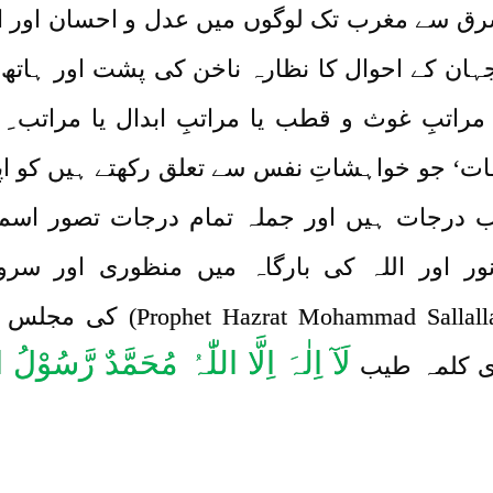
ق سے مغرب تک لوگوں میں عدل و احسان اور ان
جہان کے احوال کا نظارہ ناخن کی پشت اور ہاتھ
تبِ غوث و قطب یا مراتبِ ابدال یا مراتب ِ او
ات‘ جو خواہشاتِ نفس سے تعلق رکھتے ہیں کو اپ
درجات ہیں اور جملہ تمام درجات تصور اسم ِا
ور اور اللہ کی بارگاہ میں منظوری اور سرورِ 
وسلم (Alaihi Wa Alyhe Wasallam
لَآ اِلٰہَ اِلَّا اللّٰہُ مُحَمَّدٌ رَّسُوْلُ 
ی کلمہ طیب