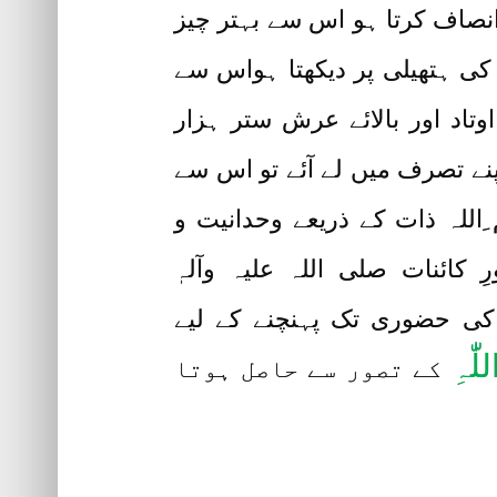
صاف کرتا ہو اس سے بہتر چیز
 کی ہتھیلی پر دیکھتا ہواس سے
تاد اور بالائے عرش ستر ہزار
نے تصرف میں لے آئے تو اس سے
للہ ذات کے ذریعے وحدانیت و
کائنات صلی اللہ علیہ وآلہٖ
Prophet Hazrat Mohammad Sallallahu ) کی مجلس کی حضوری تک پہنچنے کے لیے
اللّٰہِ
کے تصور سے حاصل ہوتا