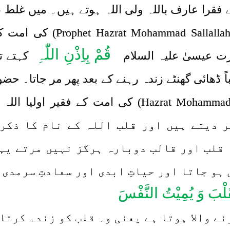
را عارف باللہ ولی اللہ ہوتے ہیں۔ میں غلط نہ
والسلام (ihi Wa Alyhe Wasallam
قُمْ بِاِذْنِ اللّٰہِ
ت عیسیٰ علیہ السلام
کہتے تو
فقیر اولیا اللہ وجود کی قبر سے
دیتے ہیں اور قلب اللہ کے نام کا ذکر ک
قلب اور قالب دوبارہ ہرگز نہیں مرتے یہا
ہو جاتا اور حیاتِ ابدی اور سعادتِ سرمدی 
قَلْبَ وَ یُمِیْتُ النَّفْسَ
نے والا ہوتا ہے یعنی وہ قلب کو زندہ کرتا