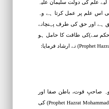
لیے علم کی دولت سلیمان علیہ
نی اس علم پر عمل کرتا ہے وہ
ق ہے اور حق کی طرف پہنچانے
ے حکم سے)کی طاقت کا حامل ہو
 وہ صاحبِ قوت، باطن صفا اور
حضرت محمد مصطفی صلی اللہ علیہ وآلہٖ وسلم (Prophet Hazrat Mohammad Sallallahu Alaihi Wa Alyhe Wasallam) کی