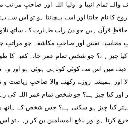
نے والے تمام انبیا و اولیا اللہ اور صاحبِ مرات
وح کا نام جانتا اور اسے پہچانتا ہو تو اس سے بہت
افظِ قرآن ہیں جو دن رات طہارت کے ساتھ تلاوت
 محاسبۂ نفس اور صاحبِ مکاشفہ جو مراتبِ جم
کیا چیز ہے؟ جو شخص تمام عمر خانہ کعبہ کا طو
ۃ دینے میں اس سے کوئی کوتاہی ہوئی ہو اور وہ
الا اور ہمیشہ روزے رکھنے والا صاحبِ ریاضت و تق
 اور کیا چیز ہے؟ جو شخص تمام عمر اللہ کی راہ
تر کیا چیز ہو سکتی ہے؟ جس شخص کے ہاتھ میں ت
چ کرتا ہو اور نافع المسلمین بن کر رہے تو اس