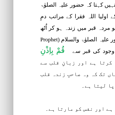
یں کہتا کہ حضور علیہ الصلوٰۃ
Prophet Hazrat Mohammad Sallallahu Ala) کی امت کے اولیا اللہ فقرا کے مراتب دمِ
 مردہ قبر میں زندہ ہو کر اُٹھ
کھڑا ہوتا اور زبان سے کلام کرتا اور تقریباً ڈھائی گھنٹے زندہ رہنے کے بعد پھر مر جاتا۔ حضور علیہ الصلوٰۃ والسلام (Prophet
قُمْ بِاِذْنِ
رتا ہے اور زبانِ قلب سے
ں تک کہ وہ صاحبِ زندہ قلب
پا لیتا ہے۔
 ہے اور نفس کو مارتا ہے۔