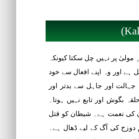
 مولیٰ پر نہیں چل سکتا کیونکہ
ل ہے اور وہ اپنے افعال سے خود
 جہالت اور جاہل سے بدتر اور
قہ بگوش اور تابع نہیں ہوتا۔
ان کی نعمت ہے۔ شیطان کو قتل
 دوزخ کی آگ کے لیے ڈھال ہے۔