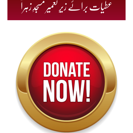
عطیات برائے زیرِ تعمیر مسجدِ زہراؓ