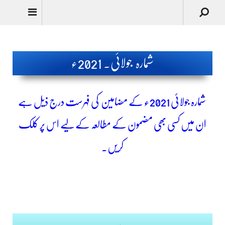
Urdu
شمارہ جولائی۔ 2021ء
شمارہ جولائی
2021ء کے مضامین کی فہرست درج ذیل ہے
ان میں کسی بھی مضمون کے مطالعہ کے لیے اس پر کلک
کریں۔