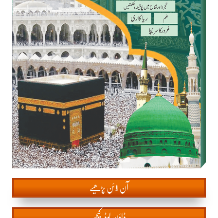
آن
لائن پڑھیے
ڈاؤن لوڈ کیجیے