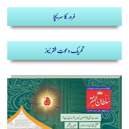
غرور کا سر نیچا
تحریک دعوتِ فقر نیوز