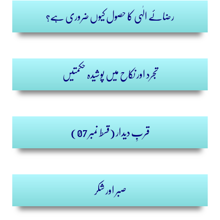
رضائے الٰہی کا حصول کیوں ضروری ہے؟
تجرد اور نکاح میں پوشیدہ حکمتیں
)
قسط نمبر 07
قربِ دیدار (
صبر اور شکر