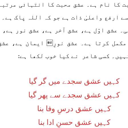
ت کا نام ہے۔ عشق محبت کا انتہائی مرتبہ 
سے ارفع واعلیٰ ذات ہے جو کہ اللہ پاک ہے۔
۔ عشق اوّل ہے، عشق آخر ہے، عشق نور ہے، 
مکمل کرتا ہے۔ عشق نورِ ایمان ہے، عشق
ہیں۔ کسی شاعر نے کیا خوب لکھا ہے:
کہیں عشق سجدے میں گر گیا
کہیں عشق سجدے سے پھر گیا
کہیں عشق درسِ وفا بنا
کہیں عشق حسنِ ادا بنا