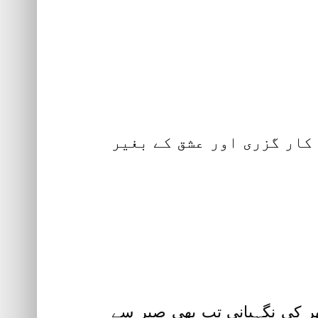
 کار گزری اور عشق کے بغیر
گھر کی نگہبانی تب بھی صبر سے