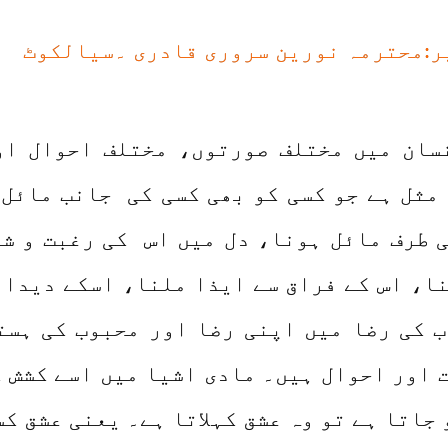
ر:محترمہ نورین سروری قادری ۔سیالکوٹ
نسان میں مختلف صورتوں، مختلف احوال ا
مثل ہے جو کسی کو بھی کسی کی جانب مائل 
ی طرف مائل ہونا، دل میں اس کی رغبت و شو
ا، اس کے فراق سے ایذا ملنا، اسکے دیدار
 کی رضا میں اپنی رضا اور محبوب کی ہست
 اور احوال ہیں۔ مادی اشیا میں اسے کشش ک
جاتا ہے تو وہ عشق کہلاتا ہے۔ یعنی عشق کس