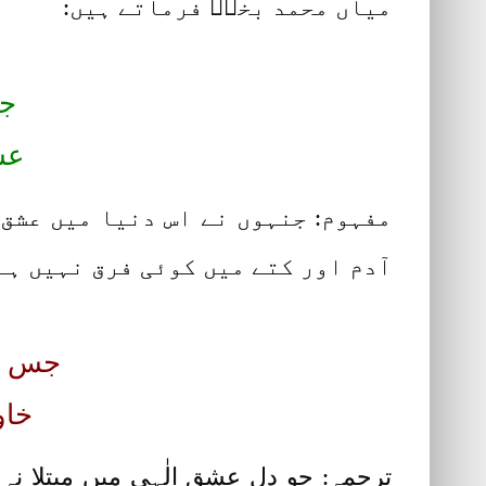
میاں محمد بخشؒ فرماتے ہیں:
جن
عشق
مفہوم: جنہوں نے اس دنیا میں عشق 
آدم اور کتے میں کوئی فرق نہیں ہ
جس دل
خاو
ترجمہ: جو دل عشقِ الٰہی میں مبتلا نہ