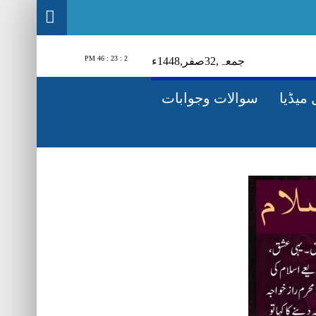
2 : 23 : 48 PM
جمعہ‬‮,
23
صفر‬,
1448ء
میڈیا
سوالات وجوابات