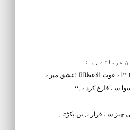
ن فرماتے ہیں:
یا! ’’اے غوث الاعظمؓ !عشق میرے
وا سے فارغ کردے۔‘‘
 چیز سے قرار نہیں پکڑتا۔