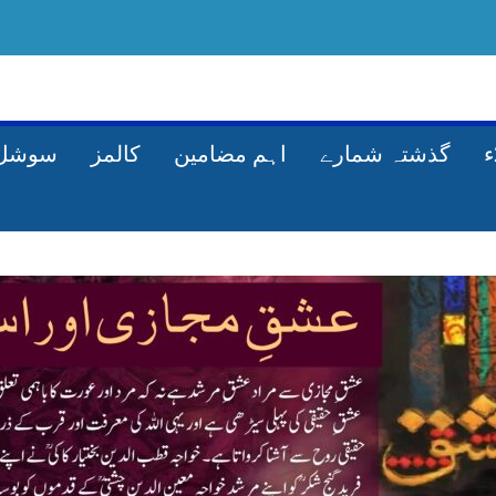
گذشتہ شمارے
اہم مضامین
کالمز
سوشل 