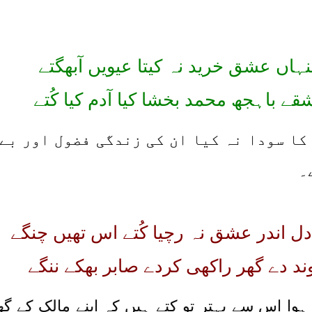
ہاں عشق خرید نہ کیتا عیویں آبھگتے
ے باہجھ محمد بخشا کیا آدم کیا کُتے
کا سودا نہ کیا ان کی زندگی فضول اور بے
ے۔
 اندر عشق نہ رچیا کُتے اس تھیں چنگے
ند دے گھر راکھی کردے صابر بھکے ننگے
 ہوا اس سے بہتر تو کتے ہیں کہ اپنے مالک کے 