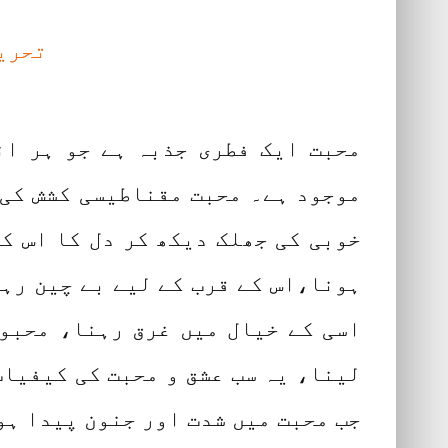
تحری
محبت ایک فطری جذبہ ہے جو ہر ا
موجود ہے۔ محبت مقناطیسی کشش کی 
خوبی کی جھلک دیکھ کر دل کا اس ک
ہونا،اس کے قرب کے لیے بے چین رہن
اسی کے خیال میں غرق رہنا، محبوب
لینا، یہ سب عشق و محبت کی کیفیات
جب محبت میں شدت اور جنون پیدا ہو 