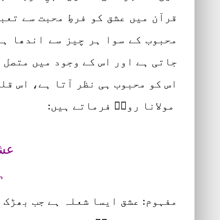
قرآن میں عشق کو فرطِ محبت سے تع
محبوب کے سوا ہر چیز سے اندھا ہو
جاتی ہے اور اس کے وجود میں متصل 
اس کو محبوب ہی نظر آتا ہے، اس قلب
مولانا رومؒ فرماتے ہیں:
عشق
ہ
مفہوم: عشق ایسا شعلہ ہے جب بھڑک ا