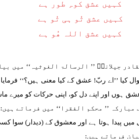
کہیں عشق کوہِ طور ہے
کہیں عشق تُو ہی تُو ہے
کہیں عشق اللہ ھُو ہے
قادر جیلانیؓ ’’ الرسالۃ الغوثیہ‘‘ میں بیا
 سوال کیا ’’اے ربّ! عشق کے کیا معنی ہیں؟‘‘ فرما
ق ہوں اور اپنے دل کو، اپنی حرکات کو میرے ماس
مبارکہ ’’ محکم الفقرا‘‘ میں فرماتے ہیں:
ں پیدا ہوتا ہے اور معشوق کے (دیدار) سوا کسی
یان فرماتے ہیں: