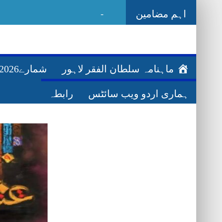
اہم مضامین
Ghazwa Badar غزو
-
ماہنامہ سلطان الفقر لاہور
شمارے2026ء
ہماری اردو ویب سائٹس
رابطہ