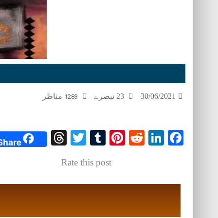
عشق ِمجازی اور اسلام | Ishq e Majazi or Islam
30/06/2021
23 تبصرے
مناظر
1283
Threads
Twitter
Tumblr
Pinterest
Reddit
LinkedIn
Facebook
Share
Rate this post