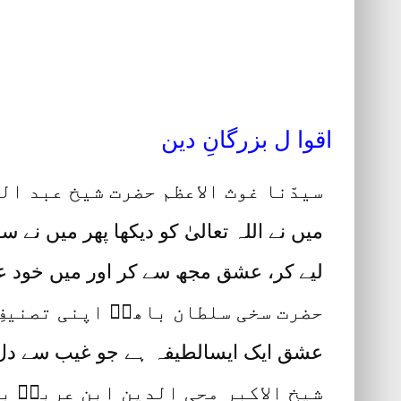
اقوا ل بزرگانِ دین
سیدّنا غوث الاعظم حضرت شیخ عبد ال
میں نے اللہ تعالیٰ کو دیکھا پھر میں نے
لیے کر، عشق مجھ سے کر اور میں خود عش
حضرت سخی سلطان باھوؒ اپنی تصنیفِ 
عشق ایک ایسالطیفہ ہے جو غیب سے دل می
شیخ الاکبر محی الدین ابنِ عربیؒ ب