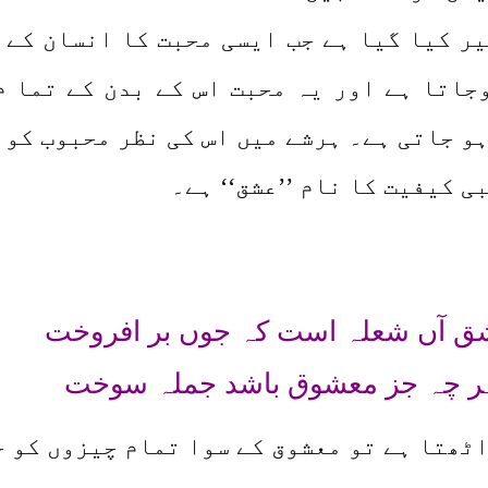
بیر کیا گیا ہے جب ایسی محبت کا انسان کے 
جاتا ہے اور یہ محبت اس کے بدن کے تما م
ہو جاتی ہے۔ ہرشے میں اس کی نظر محبوب کو 
ی کیفیت کا نام ’’عشق‘‘ ہے۔
 آں شعلہ است کہ جوں بر افروخت
ر چہ جز معشوق باشد جملہ سوخت
ٹھتا ہے تو معشوق کے سوا تمام چیزوں کو ج