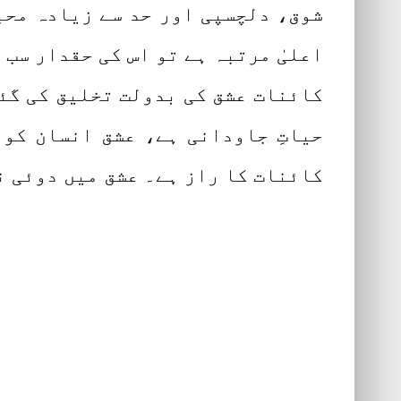
شوق، دلچسپی اور حد سے زیادہ محب
اعلیٰ مرتبہ ہے تو اس کی حقدار سب 
کائنات عشق کی بدولت تخلیق کی گئی
حیاتِ جاودانی ہے، عشق انسان کو 
کائنات کا راز ہے۔ عشق میں دوئی ن