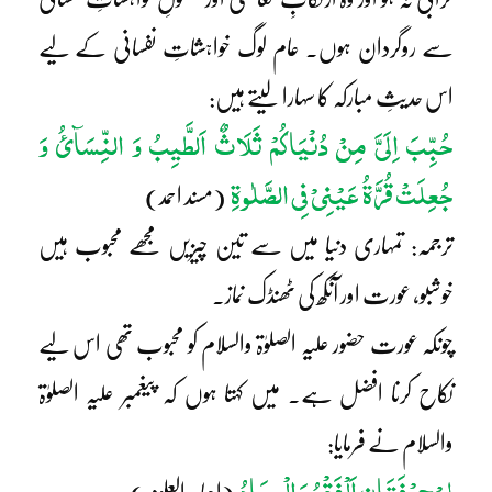
سے روگردان ہوں۔ عام لوگ خواہشاتِ نفسانی کے لیے
اس حدیثِ مبارکہ کا سہارا لیتے ہیں:
حُبِّبَ اِلَیَّ مِنْ دُنْیَاکُمْ ثَلَاثٌ اَلطَّیِبُ وَ النِّسَآئُ وَ
جُعِلَتْ قُرَّۃُ عَیْنِیْ فِی الصَّلٰوۃِ
(مسند احمد)
ترجمہ: تمہاری دنیا میں سے تین چیزیں مجھے محبوب ہیں
خوشبو، عورت اور آنکھ کی ٹھنڈک نماز۔
چونکہ عورت حضور علیہ الصلوٰۃ والسلام کو محبوب تھی اس لیے
نکاح کرنا افضل ہے۔ میں کہتا ہوں کہ پیغمبر علیہ الصلوٰۃ
والسلام نے فرمایا:
لِیْ حِرْفَتَانِ اَلْفَقْرُ وَ الْجِھَادُ