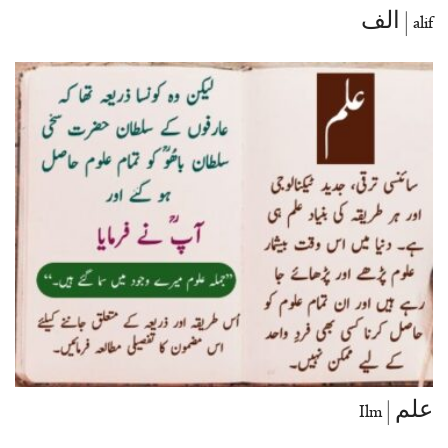
alif | الف
علم | Ilm