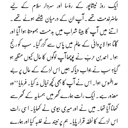
ایک روز نیشاپور کے رؤسا اور سردار سلام کے لیے
حاضرِخدمت تھے۔ آپ ان کے درمیان بیٹھے ہوئے تھے۔
اتنے میں آپ کا بیٹا شراب میں بدمست جھومتا ہوا آیا اور
گاتا ہوا لاپروائی کے عالم میں پاس سے گزر گیا۔ سب کو رنج
ہوا۔ احمد بن حربؒ نے پوچھا آپ لوگوں کا حال کیوں متغیر ہو
گیا؟ سب نے جواب دیا کہ ہمیں اس لڑکے کے حال پر بے
حد افسوس ہوا۔ اس نے آپ کا بھی کچھ خیال نہ کیا۔ فرمایا ’’وہ
معذور ہے۔ ایک رات ہمارے گھر میں ہمسایہ کے گھر سے
کھانا آیا تھا۔ میں نے اور میری بیوی نے کھایا۔ اسی رات
اس لڑکے کا نطفہ قرار پایا۔ ہم پر نیند نے غلبہ کیا اور ہمارے