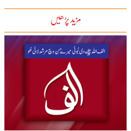
مزید پڑھیں