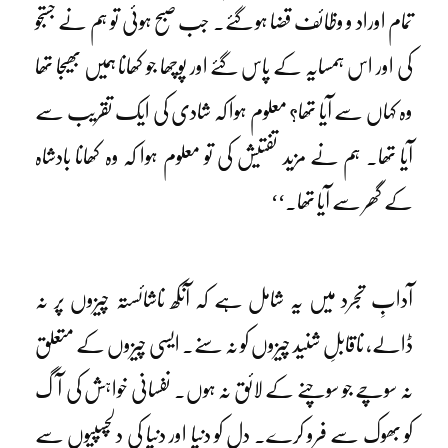
تمام اوراد و وظائف قضا ہو گئے۔ جب صبح ہوئی تو ہم نے جستجو
کی اور اس ہمسایہ کے پاس گئے اور پوچھا جو کھانا ہمیں بھیجا تھا
وہ کہاں سے آیا تھا؟ معلوم ہوا کہ شادی کی ایک تقریب سے
آیا تھا۔ ہم نے مزید تفتیش کی تو معلوم ہوا کہ وہ کھانا بادشاہ
کے گھر سے آیا تھا۔‘‘
آدابِ تجرد میں یہ شامل ہے کہ آنکھ ناشائستہ چیزوں پر نہ
ڈالے، ناقابلِ شنید چیزوں کو نہ سنے۔ ایسی چیزوں کے متعلق
نہ سوچے جو سوچنے کے لائق نہ ہوں۔ نفسانی خواہش کی آگ
کو بھوک سے فرو کرے۔ دل کو دنیا اور دنیا کی دلچسپیوں سے