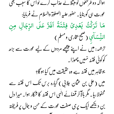
ہوا کہ دو فرشتوں کو مبتلائے عذاب کرے تو اس کا سبب بھی
عورت ہی کو بنایا۔ حضور علیہ الصلوٰۃ والسلام نے فرمایا:
مَا تَرَکْتُ بَعْدِیْ فِتْنَۃً اَضَرَّ عَلَی الرِّجَالِ مِنِ
النِّسَآئِ
(صحیح بخاری و مسلم)
ترجمہ: میں نے اپنے پیچھے مردوں کے لیے عورت سے بڑھ
کو کوئی فتنہ نہیں چھوڑا۔
جو ظاہر میں فتنہ ہے وہ حقیقت میں کیا ہوگا؟
میں (علی بن عثمان جلابی) گیارہ برس تک اس فتنہ سے
محفوظ رہا۔ مگر بالآخر قضائے الٰہی اس فتنہ کا شکار ہوا۔ میرا دل
بن دیکھے ایک پری صفت عورت کے حسن و جمال پر فریفتہ