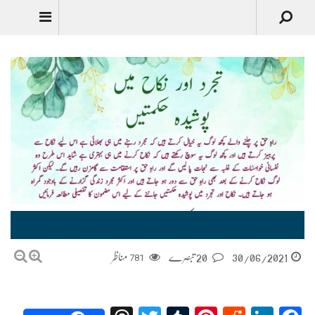
تجرد اور نکاح میں پوشیدہ حکمتیں | Tajarrud or Nikkah main Poshida Hikmatain
30/06/2021
20 تبصرے
781
مناظر