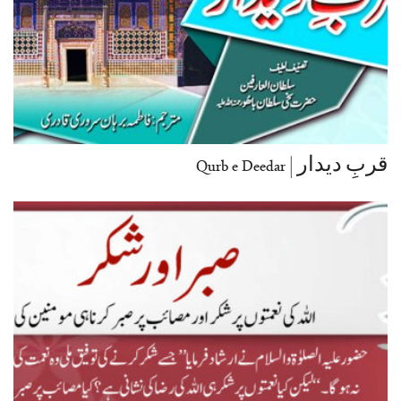
قربِ دیدار | Qurb e Deedar