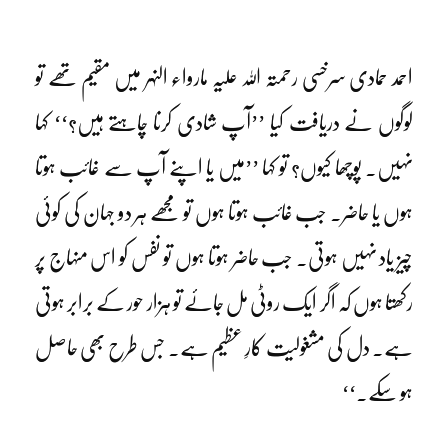
احمد حمادی سرخسی رحمتہ اللہ علیہ مارواء النہر میں مقیم تھے تو
لوگوں نے دریافت کیا ’’آپ شادی کرنا چاہتے ہیں؟‘‘ کہا
نہیں۔ پوچھا کیوں؟ تو کہا ’’میں یا اپنے آپ سے غائب ہوتا
ہوں یا حاضر۔ جب غائب ہوتا ہوں تو مجھے ہر دو جہان کی کوئی
چیز یاد نہیں ہوتی۔ جب حاضر ہوتا ہوں تو نفس کو اس منہاج پر
رکھتا ہوں کہ اگر ایک روٹی مل جائے تو ہزار حور کے برابر ہوتی
ہے۔ دل کی مشغولیت کارِ عظیم ہے۔ جس طرح بھی حاصل
ہو سکے۔‘‘