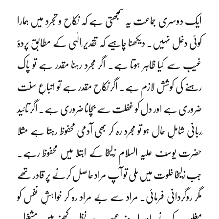
ایک دوسری جماعت یہ سمجھتی ہے کہ نکاح و تجرد میں ہمارا
کوئی دخل نہیں۔ دیکھنا چاہیے کہ تقدیر ِالٰہی کے مطابق پردۂ
غیب سے کیا ظاہر ہوتا ہے۔ اگر مجرد رہنا مقدر ہے تو پاک
رہنے کی کوشش لازم ہے۔ اگر نکاح مقدر ہے تو اتباعِ سنت
ضروری ہے اور دل کو غفلت سے بچانا ضروری ہے۔ اگر تائید
ِربانی شاملِ حال ہو تو مجرد رہ کر بھی آدمی محفوظ رہتا ہے مثلا
حضرت یوسف علیہ السلام زلیخا کے ابتلا میں محفوظ رہے۔
جب زلیخا خلوت میں ملی تو آپ مراد حاصل کرنے پر قادر تھے
مگر روگردانی فرمائی۔ مراد سے بے مراد رہ کر خواہشِ نفس کو
مغلوب کرنے اور اپنے عیوب پر نظر رکھنے میں مشغول