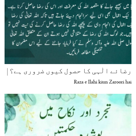
رضائے الٰہی کا حصول کیوں ضروری ہے؟ |
Raza e Ilahi kiun Zaroori hai