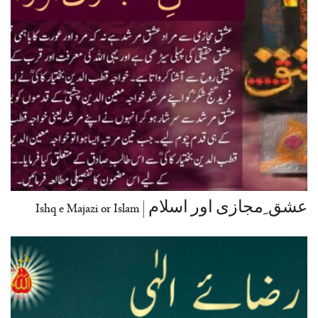
عشق ِمجازی اور اسلام | Ishq e Majazi or Islam