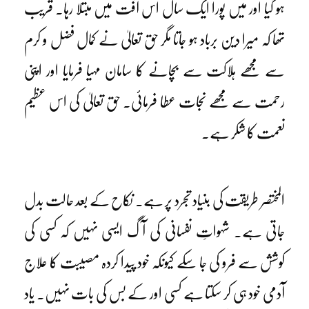
ہو گیا اور میں پورا ایک سال اس آفت میں مبتلا رہا۔ قریب
تھا کہ میرا دین برباد ہو جاتا مگر حق تعالیٰ نے کمال فضل و کرم
سے مجھے ہلاکت سے بچانے کا سامان مہیا فرمایا اور اپنی
رحمت سے مجھے نجات عطا فرمائی۔ حق تعالیٰ کی اس عظیم
نعمت کا شکر ہے۔
المختصر طریقت کی بنیاد تجرد پر ہے۔ نکاح کے بعد حالت بدل
جاتی ہے۔ شہواتِ نفسانی کی آگ ایسی نہیں کہ کسی کی
کوشش سے فرو کی جا سکے کیونکہ خود پیدا کردہ مصیبت کا علاج
آدمی خود ہی کر سکتا ہے کسی اور کے بس کی بات نہیں۔ یاد