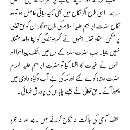
رہے۔ اسی طرح اگر نکاح میں بھی تائید ِربانی حاصل ہو تو وہ
نکاح حضرت ابراہیم علیہ السلام کی طرح ہوگا۔ ان کو حق تعالیٰ
پر مکمل اعتماد تھا۔ انہوں نے گھریلو زندگی کو اپنا واحد مشغلہ
نہیں بنایا۔ جب حضرت سارہ کے دل میں رشک پیدا ہوا اور
انہوں نے غیرت کا اظہار کیا تو حضرت ابراہیم علیہ السلام
حضرت حاجرہ کو لے گئے اور مکہ کی بے آب و گیاہ وادی میں
چھوڑ آئے۔ حق تعالیٰ نے جیسے چاہا ان کی پرورش فرمائی۔
القصہ آدمی کی ہلاکت نہ نکاح کرنے میں ہے اور نہ مجرد