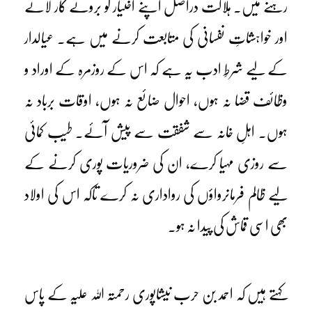
رہنے میں۔ ہلاکت دراصل اپنے اختیار کو بروئے کار لانے
اور خواہشاتِ نفسانی کی متابعت کرنے میں ہے۔ عیالدار
کے لیے شرطِ ادب یہ ہے کہ اس کے روزمرہ کے اوراد و
وظائف قضا نہ ہوں، احوال ضائع نہ ہوں، اوقات برباد نہ
ہوں۔ اہلِ خانہ سے شفقت سے پیش آئے۔ طیب کمائی
سے روزی مہیا کرے، ان کی ضروریات پوری کرنے کے
لیے ظالم فرمانرواؤں کی رواداری نہ کرے تاکہ اس کی اولاد
بھی اسی قماش کی پیدا نہ ہو۔
کہتے ہیں کہ احمد بن حرب نیشاپوری رحمتہ اللہ علیہ کے پاس