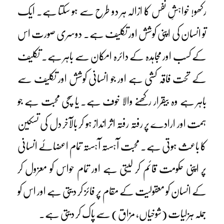
رکھو! خواہشِ نفس کا ازالہ ہر دو طرح سے ہو سکتا ہے۔ ایک
تو انسان کی اپنی کوشش اور تکلیف ہے۔ دوسری صورت اس
کے کسب اور مجاہدہ کے دائرہ امکان سے باہر ہے۔ تکلیف
کے تحت فاقہ کشی ہے اور جو انسانی کوشش اور تکلیف سے
باہر ہے وہ بیقرار رکھنے والا خوف ہے۔ یا سچی محبت ہے جو
ہمت اور ارادے پر رفتہ رفتہ اثر انداز ہو کر بالآخر دل کی تسکین
کا باعث ہوتی ہے۔ محبت آہستہ آہستہ تمام اعضائے انسانی
پر اپنی حکومت قائم کر لیتی ہے اور تمام حواس کو معزول کر
کے انسان کو معقولیت کے مقام پر فائز کر دیتی ہے اور اس کو
جملہ ہزلیات (شوخیاں، مزاق) سے پاک کر دیتی ہے۔