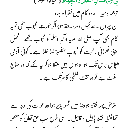
(احیاء العلوم)
ترجمہ: میرے دو کام ہیں فقر اور جہاد۔
ان چیزوں سے کیوں دور رہتے ہو؟ اگر عورت محبوب تھی تو یہ
کام بھی آپ صلی اللہ علیہ وآلہٖ وسلم کو محبوب تھے۔ محض
اپنی نفسانی رغبت کو محبوبِ پیغمبرؐ کہنا غلط ہے۔ کوئی آدمی
پچاس برس تک ہوا و ہوس میں مبتلا ہو کر یہ کہے کہ وہ متابعِ
سنت ہے تو وہ سخت غلطی کا مرتکب ہے۔
الغرض پہلا فتنہ جو دنیا میں ظہور پذیر ہوا وہ عورت کی وجہ سے
تھا یعنی فتنہ ہابیل و قابیل۔ اسی طرح جب حق تعالیٰ کو منظور