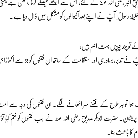
دیقِ اکبر رضی اللہ عنہٗ نے کئے، اس سے اچھے فیصلے کرنا ناممکن ہے یعن
خلیفۂ رسولؐ! آپؓ نے اپنے بعد آنیوالوں کو مشکل میں ڈال دیا ہے۔
ائے تو چند چیزیں بہت اہم ہیں:
 آپؓ نے تدبر، بہادری اور استقامت کے ساتھ ان فتنوں کو جڑ سے اکھاڑا 
رک ہوا تو ہر طرح کے فتنے سر اٹھانے لگے۔ ان فتنوں کی وجہ سے امتِ مسلم
پریشان۔ حضرت ابوبکرصدیق رضی اللہ عنہٗ نے جب فتنوں کو ختم کیا توتما
م کا باعث بنا۔