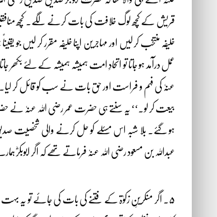
قریش کے کچھ لوگ خلافت کی بات کرنے لگے۔ کچھ منافقین نے
خلیفہ منتخب کر لیں اور مہاجرین اپنا خلیفہ مقرر کر لیں جو 
عمل درآمد ہو جاتا تو اتحادِ امت ہمیشہ ہمیشہ کے لئے بک
عنہٗ کی فہم و فراست اور حق بات نے سب کو قائل کر لیا۔ یہ 
بیعت کر لو۔‘‘ یہ سنتے ہی حضرت عمر رضی اللہ عنہٗ نے حضرت 
ہو گئے۔ بلا شبہ اس مسئلے کو حل کرنے والی شخصیت صدیق ِاک
عبداللہ بن مسعود رضی اللہ عنہٗ فرماتے تھے کہ اگر ابوبکرؓ ہ
۵۔ اگر منکرینِ زکوٰۃ کے فتنے کی بات کی جائے تو یہ بہت ط