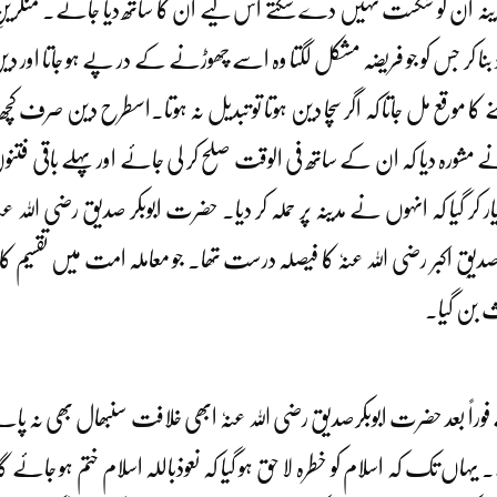
 مدینہ ان کو شکست نہیں دے سکتے اس لیے ان کا ساتھ دیا جائے۔ منکرینِ زکو
ا کر جس کو جو فریضہ مشکل لگتا وہ اسے چھوڑنے کے در پے ہو جاتا اور د
 کہنے کا موقع مل جاتا کہ اگر سچا دین ہوتا تو تبدیل نہ ہوتا۔اسطرح دین ص
مشورہ دیا کہ ان کے ساتھ فی الوقت صلح کر لی جائے اور پہلے باقی فتنوں کا
ار کر گیا کہ انہوں نے مدینہ پر حملہ کر دیا۔ حضرت ابوبکر صدیق رضی اللہ ع
یقِ اکبر رضی اللہ عنہٗ کا فیصلہ درست تھا۔ جو معاملہ امت میں تقسیم 
ث بن گیا۔
ے فوراً بعد حضرت ابوبکرصدیق رضی اللہ عنہٗ ابھی خلافت سنبھال بھی ن
ں تک کہ اسلام کو خطرہ لا حق ہو گیا کہ نعوذباللہ اسلام ختم ہو جائے 