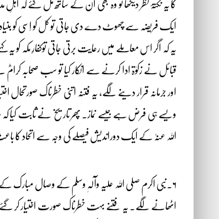
کا یہ نکتۂ نظر دیکھا تو وہ بھی ان کے ساتھ مل گئے کہ اہلِ
ایک فریضہ سے چھوٹ دے دی جاتی تو کل کو اِسی کو بنیاد بن
یہ کہ اگر اس معاملے میں رعایت برتی جاتی توکفارِ مکہ کو یہ
قبائل نے زکوٰۃ ادا کرنے سے انکار کیا تو سب صحابہ کرامؓ نے 
اور جرمانہ قرار دینے لگے، یہ فتنہ اتنی خطرناک صورتحال اختی
ویسے ہی فرض ہے جیسے نماز۔ پھر تاریخ نے ثابت کیا کہ صد
اللہ عنہٗ کے ایک دوراندیش فیصلے کی وجہ سے اتحاد کا باع
۶۔نبی اکرم صلی اللہ علیہ وآلہٖ وسلم کے وصال مبارک ک
اٹھانے لگے۔ یہ فتنے بہت خطرناک صورت اختیار کر گئے۔ یہا