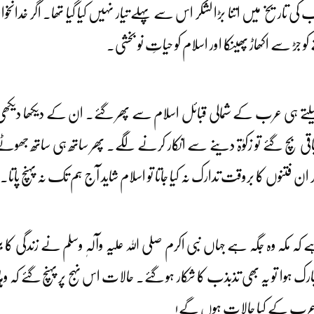
ی تاریخ میں اتنا بڑا لشکر اس سے پہلے تیار نہیں کیا گیا تھا۔ اگر خدانخواست
جڑ سے اکھاڑ پھینکا اور اسلام کو حیاتِ نو بخشی۔
 پھیلتے ہی عرب کے شمالی قبائل اسلام سے پھر گئے۔ ان کے دیکھا دیکھی جن
باقی بچ گئے تو زکوٰۃ دینے سے انکار کرنے لگے۔ پھر ساتھ ہی ساتھ جھوٹے 
فتنوں کا بروقت تدارک نہ کیا جاتا تو اسلام شاید آج ہم تک نہ پہنچ پاتا۔
 کہ مکہ وہ جگہ ہے جہاں نبی اکرم صلی اللہ علیہ وآلہٖ وسلم نے زندگی کا
رک ہوا تو یہ بھی تذبذب کا شکار ہو گئے۔ حالات اس نہج پر پہنچ گئے کہ وہ
قی عرب کے کیا حالات ہوں گے!