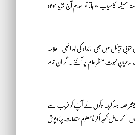
ہ مسیلمہ کامیاب ہو جاتا تو اسلام آج شاید موجود
وبی قبائل میں بھی ارتداد کی لہر اٹھی۔ علامہ
مدعیانِ نبوت منظرِ عام پر آگئے۔ اگر ان تمام
 بیشتر حصہ بسر کیا۔ لوگوں نے آپؐ کو قریب سے
اں کے عامل گھبر ا کر نامعلوم مقامات پررُوپوش