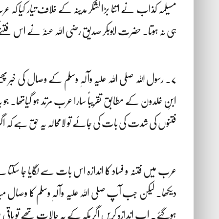
مسیلمہ کذاب نے اتنا بڑا لشکر مدینہ کے خلاف تیار کیا کہ عرب ک
ہی نہ ہوتا۔ حضرت ابوبکر صدیق رضی اللہ عنہٗ نے اس فتنے کو 
۷۔ رسول اللہ صلی اللہ علیہ وآلہٖ وسلم کے وصال کی خبر
ابنِ خلدون کے مطابق تقریباً سارا عرب مرتد ہو گیاتھا۔ جو 
فتنوں کی شدت کی بات کی جائے تو لامحالہ یہ حق ہے کہ اگر ان 
عرب میں فتنہ و فساد کا اندازہ اس بات سے لگایا جا سکتا ہے
دیکھا۔ لیکن جب آپ صلی اللہ علیہ وآلہٖ وسلم کا وصال مبا
ہوگئے۔ اب اندازہ کریں اگر مکہ کے یہ حالات تھے تو با