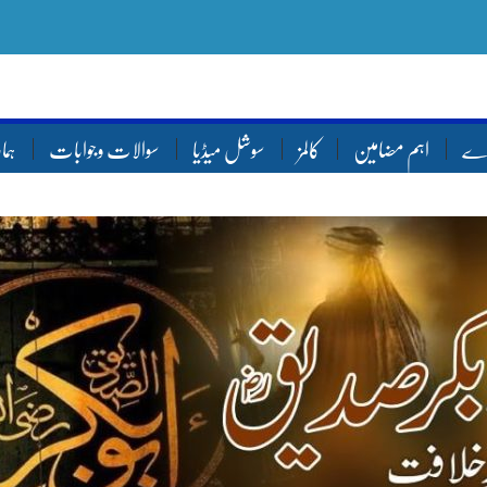
ارے
اہم مضامین
کالمز
سوشل میڈیا
سوالات وجوابات
ہما