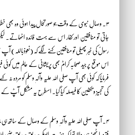
۳۔ وصالِ نبوی کے وقت جو صورتحال پیدا ہوئی وہ بھی خطر
جاتی تو منافقین اور کفار اس سے بہت فائدہ اٹھاتے۔
رسولؐ کی خبر پھیلی تو منافقین کہنے لگے کہ (نعوذباللہ) آپ ص
اس موقع پر جید صحابہ کرامؓ بھی پریشانی کے عالم میں کوئی
فرمایا کہ کوئی بھی آپ صلی اللہ علیہ وآلہٖ وسلم کو مردہ ن
کی تجہیز و تکفین کا فیصلہ کیا گیا۔ اسطرح یہ مشکل آپؓ کے
۴۔ آپ صلی اللہ علیہ وآلہٖ وسلم کے وصال کے ساتھ ہی جو ب
فتنہ اٹھنے ہی والا تھا کہ حضرت ابوبکر صدیق صدیق رضی اللہ ع