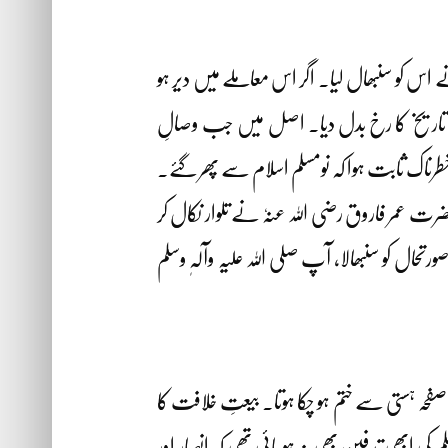
اس کو سنبھال لیا۔ اگر اس معاملے میں دیر ہو
 تاریخ کا رخ بدل دیا۔ اصل میں جب وصالِ
تنا خطرناک ثابت ہوا کہ نومسلم اسلام سے پھر گئے۔
ضرت عمر فاروق رضی اللہ عنہٗ نے تلوار نکال کر
تحال کو سنبھالا، آپ صلی اللہ علیہ وآلہٖ وسلم
 صفحہ ہستی سے ختم ہو چکا ہوتا۔ بیعتِ خلافت کا
 کی ابھی تدفین بھی نہ ہو پائی تھی کہ انصار اور