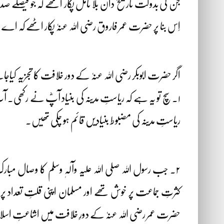
جن کی بدولت تاریخ دان بلا تامل پکار اٹھے کہ جو فیصلے ص
اِس بنا پر حضرت عمر فاروق رضی اللہ عنہٗ پکار اٹھے کہ اے 
اگر حضرت ابوبکر رضی اللہ عنہٗ کے دور خلافت کا تجزیہ کیاج
۱۔ سچ تو یہ ہے کہ ریاستِ مدینہ کی بنیاد آپؓ نے رکھی۔
ریاستِ مدینہ کی مضبوط بنیادیں قائم ہو چکی تھیں۔
۲۔ جب رسول اللہ صلی اللہ علیہ وآلہٖ وسلم کا وصال مبا
کثرتِ جماعت پر خوش تھے اور مسلمان اپنی قلتِ تعداد پر 
حضرت عمر رضی اللہ عنہٗ کے دورِ خلافت میں اشاعتِ اسلا