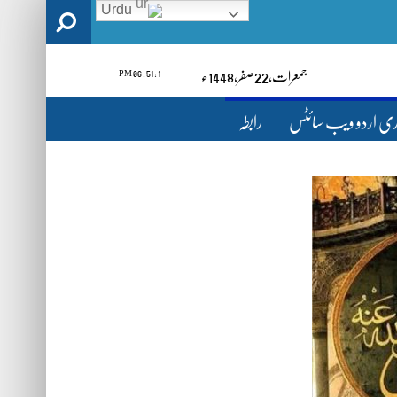
Urdu
1 : 51 : 08 PM
جمعرات‬‮,
22
صفر‬,
1448ء
ری اردو ویب سائٹس
رابطہ