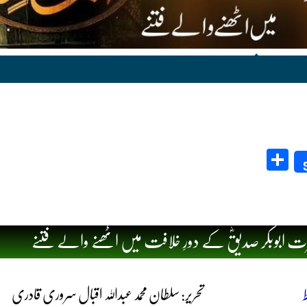
Syedna Abu Bakr Siddi
Share
 ابوبکر صدیقؓ کے دورِ خلافت میں اٹھنے والے فتنے
تحریر: سلطان محمد عبداللہ اقبال سروری قادری