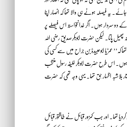
ے۔ یہ فیصلہ ہونے ہی والا تھا کہ انصار اپنا
ک کے دو سردار ہوں۔ اگر خدانخواستہ اس فیصلے پر
نہ پھیل پاتا۔ لیکن حضرت ابوبکرصدیق رضی اللہ
کہ’’ عمرؓ یا ابوعبیدہؓ بن جراح میں سے کسی کی
رتا ہوں۔ اس طرح حضرت ابوبکر خلیفہ رسول منتخب
ر بلاشبہ اظہار ِحق تھا۔ یہی وجہ تھی کہ حضرت
کردیا تھا۔ اور جب کمزور قبائل نے طاقتور قبائل