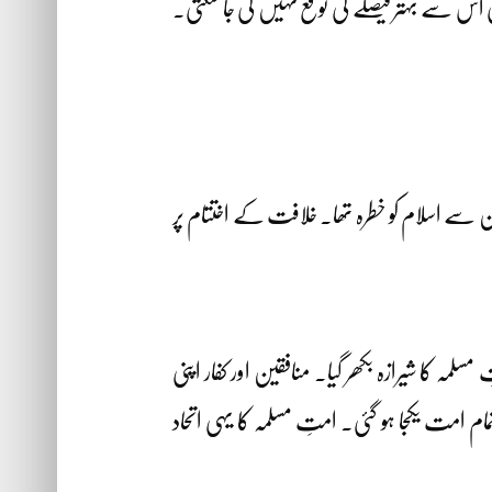
ی اس سے بہتر فیصلے کی توقع نہیں کی جا سکتی۔
جن سے اسلام کو خطرہ تھا۔ خلافت کے اختتام پر
ہ کا شیرازہ بکھر گیا۔ منافقین اور کفار اپنی
م امت یکجا ہو گئی۔ امتِ مسلمہ کا یہی اتحاد