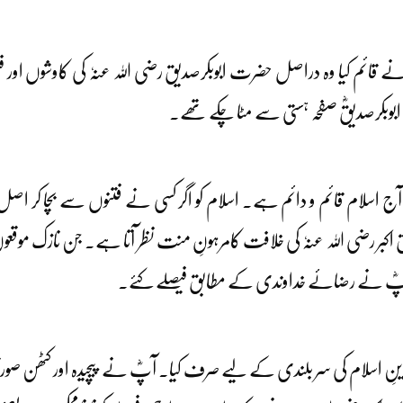
ٗ نے قائم کیا وہ دراصل حضرت ابوبکرصدیق رضی اللہ عنہٗ کی کاوشوں 
ابوبکرصدیقؓ صفحہ ہستی سے مٹا چکے تھے۔
 آج اسلام قائم و دائم ہے۔ اسلام کو اگر کسی نے فتنوں سے بچا کر اصل ص
بر رضی اللہ عنہٗ کی خلافت کامرہونِ منت نظر آتا ہے۔ جن نازک موقعوں پ
ی آپؓ نے رضائے خداوندی کے مطابق فیصلے کئے۔
 دینِ اسلام کی سر بلندی کے لیے صرف کیا۔ آپؓ نے پیچیدہ اور کٹھن صور