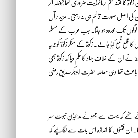
ٰۃ کا فتنہ ختم کرنانہایت ضروری تھا کیونکہ اگر
ین کی اصل صورت قائم ہی نہ رہتی۔ مزید برآں
رف کچھ لوگوں تک محدود ہو جاتا۔ جب عرب کے مسلم
 قلع قمع کیا جائے۔ زکوٰۃ کے منکر زکوٰۃ کو جزیہ
نہٗ نے ان کے خلاف جہاد کا حکم دیا کہ زکوٰۃ بھی
کا باعث تھا وہی معاملہ حضرت ابوبکرصدیق رضی
ہ پائے تھے کہ بہت سے جھوٹے مدعیانِ نبوت سر
گا۔ ان فتنوں کا اندازہ اس بات سے لگائیے کہ