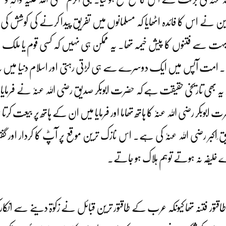
 اس کا فائدہ اٹھایا کہ مسلمانوں میں تفریق پیدا کرنے کی کوشش کی جائ
یقیناً بہت سے فتنوں کا پیش خیمہ تھا۔ یہ ممکن ہی نہیں کہ کسی قوم یا مل
ھر جاتا۔ امت آپس میں ایک دوسرے سے ہی لڑتی رہتی اور اسلام دنیا میں 
بھی تاریخی حقیقت ہے کہ حضرت ابوبکر صدیق رضی اللہ عنہٗ نے فرمایا تھا 
ابوبکر رضی اللہ عنہٗ کا ہاتھ تھاما اور فرمایا میں ان کے ہاتھ پر بیعت ک
بر رضی اللہ عنہٗ کی ہے۔ اس نازک ترین موقع پر آپؓ کا کردار اور گفتا
مارے خلیفہ نہ ہوتے توہم ہلاک ہو جاتے۔
اقتور فتنہ تھا کیونکہ عرب کے طاقتور ترین قبائل نے زکوٰۃ دینے سے انکار 