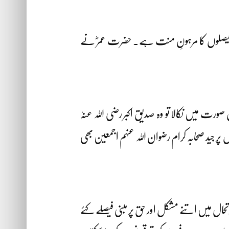
اور فیصلوں کا مرہونِ منت ہے۔ حضرت عمرؓ نے
ورت میں نکالا تو وہ صدیقِ اکبر رضی اللہ عنہٗ
ر جید صحابہ کرام رضوان اللہ عنہم اجمعین بھی
تحال میں اتنے مشکل اور حق پر مبنی فیصلے کئے