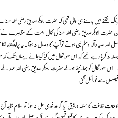
ناک فتنے میں بدلنے ہی والی تھی کہ حضرت ابوبکرصدیق رضی اللہ عنہٗ نے 
 لیکن حضرت ابوبکرصدیق رضی اللہ عنہٗ کی کمال ہمت کے مظاہرے نے
لی اللہ علیہ وآلہٖ وسلم نبی ہوتے تو آپؐ کا وصال نہ ہوتا۔ یہ پراپیگنڈہ ا
 فیصلہ نہ کر پا رہے تھے کہ اس صورتحال میں کیا کیا جائے۔ یہاں تک کہ ح
ہ کہے۔ اس صورتحال کو بھانپتے ہوئے حضرت ابوبکر صدیق رضی اللہ عنہٗ نے صور
 فیصلوں سے فوراً ٹل گئی۔
یعتِ خلافت کا مسئلہ درپیش آیا اگر وہ فوری حل نہ ہوتا تو اسلام شاید آج
نہٗ کی برکت سے اس کا قلع قمع ہو گیا۔ نبی اکرم صلی اللہ علیہ وآلہٖ وسلم