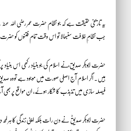
یہ تاریخی حقیقت ہے کہ جو نظام حضرت عمر رضی اللہ عنہ
جب نظامِ خلافت سنبھالا تو اس وقت تمام فتنوں کو حضرت 
حضرت ابوبکر صدیق ؓنے اسلام کی جو بنیاد رکھی اس بنیاد پر
ہیں۔ اگر اسلام آج اصلی صورت میں موجود ہے تووہ صدیقِ اک
فیصلہ سازی میں تذبذب کا شکار ہوئے، ان مواقع پر بھ
حضرت ابوبکر صدیقؓ نے دن رات بلکہ اپنی زندگی کا ہر لمحہ