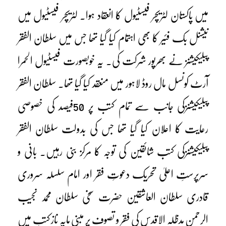
میں پاکستان لٹریچر فیسٹیول کا انعقاد ہوا۔ لٹریچر فیسٹیول میں
نیشنل بک فئیر کا بھی اہتمام کیا گیا تھا جس میں سلطان الفقر
پبلیکیشنز نے بھرپور شرکت کی۔ یہ خوبصورت فیسٹیول الحمرا
آرٹ کونسل مال روڈ لاہور میں منعقد کیا گیا تھا۔ سلطان الفقر
پبلیکیشنزکی جانب سے تمام کتب پر 50فیصد کی خصوصی
رعایت کا اعلان کیا گیا تھا جس کی بدولت سلطان الفقر
پبلیکیشنزکی کتب شائقین کی توجہ کا مرکز بنی رہیں۔ بانی و
سرپرستِ اعلیٰ تحریک دعوتِ فقر اور امام سلسلہ سروری
قادری سلطان العاشقین حضرت سخی سلطان محمد نجیب
الرحمن مدظلہ الاقدس کی فقر و تصوف پر مبنی مایہ ناز کتب میں