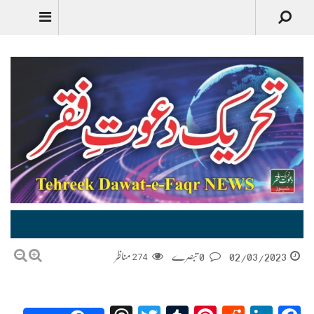
تحریک دعوتِ فقر نیوز tehreek-dawatefaqr-news
02/03/2023
0 تبصرے
274
مناظر