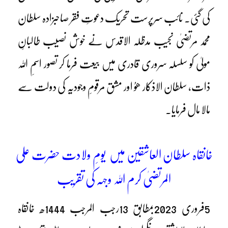
کی گئی۔ نائب سرپرست تحریک دعوتِ فقر صاحبزادہ سلطان
محمد مرتضیٰ نجیب مدظلہ الاقدس نے خوش نصیب طالبانِ
مولیٰ کو سلسلہ سروری قادری میں بیعت فرما کر تصور اسمِ اللہ
ذات، سلطان الاذکار ھوُ اور مشق مرقومِ وجودیہ کی دولت سے
مالا مال فرمایا۔
خانقاہ سلطان العاشقین میں یومِ ولادت حضرت علی
المرتضیٰ کرم اللہ وجہہ کی تقریب
5فروری 2023بمطابق 13رجب المرجب 1444ھ خانقاہ