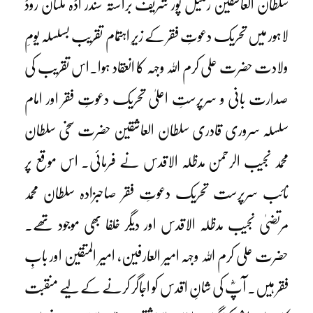
سلطان العاشقین رنگیل پور شریف براستہ سندر اڈہ ملتان روڈ
لاہور میں تحریک دعوتِ فقر کے زیرِ اہتمام تقریب بسلسلہ یومِ
ولادت حضرت علی کرم اللہ وجہہ کا انعقاد ہوا۔اس تقریب کی
صدارت بانی و سرپرستِ اعلیٰ تحریک دعوتِ فقر اور امام
سلسلہ سروری قادری سلطان العاشقین حضرت سخی سلطان
محمد نجیب الرحمن مدظلہ الاقدس نے فرمائی۔ اس موقع پر
نائب سرپرست تحریک دعوتِ فقر صاحبزادہ سلطان محمد
مرتضیٰ نجیب مدظلہ الاقدس اور دیگر خلفا بھی موجود تھے۔
حضرت علی کرم اللہ وجہہ امیر العارفین، امیر المتقین اور بابِ
فقر ہیں۔ آپؓ کی شانِ اقدس کو اجاگر کرنے کے لیے منقبت