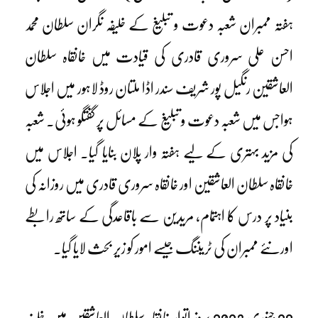
ہفتہ ممبران شعبہ دعوت و تبلیغ کے خلیفہ نگران سلطان محمد
احسن علی سروری قادری کی قیادت میں خانقاہ سلطان
العاشقین رنگیل پور شریف سندر اڈا ملتان روڈ لاہور میں اجلاس
ہواجس میں شعبہ دعوت و تبلیغ کے مسائل پر گفتگو ہوئی۔ شعبہ
کی مزید بہتری کے لیے ہفتہ وار پلان بنایا گیا۔ اجلاس میں
خانقاہ سلطان العاشقین اور خانقاہ سروری قادری میں روزانہ کی
بنیاد پر درس کا اہتمام، مریدین سے باقاعدگی کے ساتھ رابطے
اورنئے ممبران کی ٹریننگ جیسے امور کو زیر بحث لایا گیا۔
29 جنوری 2023 بروز اتوار خانقاہ سلطان العاشقین میں خلیفہ