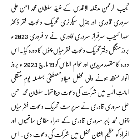
نجیب الرحمن مدظلہ الاقدس کے خلیفہ سلطان محمد احسن علی
سروری قادری اور جنرل سیکرٹری تحریک دعوتِ فقر ڈاکٹر
عبدالحسیب سرفراز سروری قادری نے 7 فروری 2023ء
بروز منگل دفتر تحریک دعوتِ فقر میاں چنوں کا دورہ کیا۔ اس
دورہ کا مقصد مریدین اور عوام الناس کو 19 مارچ 2023 ء بروز
اتوار منعقد ہونے والی محفل میلادِمصطفیؐ بسلسلہ یومِ منتقلی
امانتِ الٰہیہ میں شرکت کی دعوت دینا تھا۔ سلطان محمد احسن
علی سروری قادری نے سرپرست تحریک دعوتِ فقر میاں
چنوں محمد بابر سروری قادری کے ہمراہ مقامی ساتھیوں اور
افراد کو عظیم الشان محفل میں شرکت کی دعوت دی۔ اس