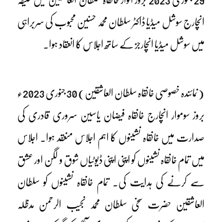
انچارج سوشل میڈیا ڈاکٹر سلطان محمد حسنین محبوب کی سربراہی
میں سوشل میڈیا انچارجز کے ساتھ اجلاس کا انعقاد ہوا۔
(نمائندہ خصوصی خانقاہ سلطان العاشقین) 30 جنوری 2023ء
بروز سوموار انچارج خانقاہ فیضان یاسین سروری قادری کی
صدارت میں خانقاہ نشینوں کا اہم اجلاس منعقد ہوا۔ اجلاس
میں تمام خانقاہ نشینوں کو اپنی اپنی ڈیوٹیاں شوق و لگن اور عشق
سے کرنے کی ہدایت کی۔ تمام خانقاہ نشینوں کو سلطان
العاشقین حضرت سخی سلطان محمد نجیب الرحمن مدظلہ