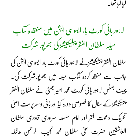
کیا گیا تھا۔
لاہور ہائی کورٹ بار ایسوسی ایشن میں منعقدہ کتاب
میلہ سلطان الفقر پبلیکیشنز کی بھرپور شرکت
سلطان الفقر پبلیکیشنزنے لاہور ہائی کورٹ بار ایسوسی ایشن کی
جانب سے منعقد کردہ کتاب میلہ میں بھرپورشرکت کی۔
چیف جسٹس لاہور ہائی کورٹ محمد امیر بھٹی نے سلطان الفقر
پبلیکیشنز کے سٹال کا خصوصی دورہ کیا اور بانی و سرپرست اعلیٰ
تحریک دعوتِ فقر اور امام سلسلہ سروری قادری سلطان
العاشقین حضرت سخی سلطان محمد نجیب الرحمن مدظلہ