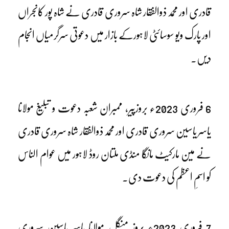
قادری اور محمد ذوالفقار شاہ سروری قادری نے شاہ پور کانجراں
اور پارک ویو سوسائٹی لاہورکے بازار میں دعوتی سرگرمیاں انجام
دیں۔
6 فروری 2023ء بروزپیر، ممبران شعبہ دعوت و تبلیغ مولانا
یاسر یاسین سروری قادری اور محمد ذوالفقار شاہ سروری قادری
نے مین مارکیٹ مانگا منڈی ملتان روڈ لاہور میں عوام الناس
کو اسمِ اعظم کی دعوت دی۔
7 فروری 2023ء بروز منگل مولانا یاسر یاسین سروری