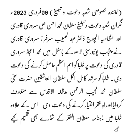
(نمائندہ خصوصی شعبہ دعوت و تبلیغ) 09فروری 2023ء
نگران شعبہ دعوت و تبلیغ سلطان محمد احسن علی سروری قادری
اور انتظامیہ انچارج ڈاکٹر عبدالحسیب سرفراز سروری قادری
نے پنجاب یونیورسٹی لاہورکے ہاسٹل میں محمد اعجاز سروری
قادری کی دعوت پر طلبا کو اسمِ اعظم حاصل کرنے کی دعوت
دی۔ طلبا کو مرشد کامل اکمل سلطان العاشقین حضرت سخی
سلطان محمد نجیب الرحمن مدظلہ الاقدس سے متعارف
کروایااورراہِ فقر اختیار کرنے کی دعوت دی۔ اس کے علاوہ
طلبا میں ماہنامہ سلطان الفقر کے شمارے بھی تقسیم کیے
گئے۔