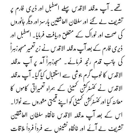
تھے۔ آپ مدظلہ الاقدس پہلے اصطبل اور ڈیری فارم پر
تشریف لے گئے اور سلطان العاشقین ہارسز اور دیگر جانوروں
کی صحت اور خوراک کے متعلق دریافت فرمایا۔ اصطبل اور
ڈیری فارم کے بعد آپ مدظلہ الاقدس نے زیر تعمیر مسجدِ زہراؓ
کی جانب قدم رنجہ فرمائے۔ مسجدِزہراؓ آمد پر آپ مدظلہ
الاقدس کا خوب گرم جوشی سے استقبال کیا گیا۔ آپ مدظلہ
الاقدس نے کنسٹرکشن کمیٹی کے ہمراہ تعمیراتی کاموں کا
معائنہ کیا اور کنسٹرکشن کمیٹی کو اپنے قیمتی مشوروں سے نوازا۔
اس کے بعد آپ مدظلہ الاقدس خانقاہ سلطان العاشقین
تشریف لے آئے اور خانقاہ نشینوں سے فرداً فرداً ملاقات