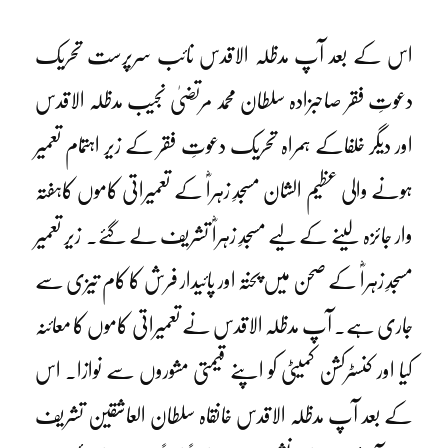
اس کے بعد آپ مدظلہ الاقدس نائب سرپرست تحریک
دعوتِ فقر صاحبزادہ سلطان محمد مرتضیٰ نجیب مدظلہ الاقدس
اور دیگر خلفاکے ہمراہ تحریک دعوتِ فقر کے زیر اہتمام تعمیر
ہونے والی عظیم الشان مسجدِ زہراؓ کے تعمیراتی کاموں کاہفتہ
وار جائزہ لینے کے لیے مسجدِ زہراؓ تشریف لے گئے۔ زیر تعمیر
مسجدِ زہراؓ کے صحن میں پختہ اور پائیدار فرش کا کام تیزی سے
جاری ہے۔ آپ مدظلہ الاقدس نے تعمیراتی کاموں کا معائنہ
کیا اور کنسٹرکشن کمیٹی کو اپنے قیمتی مشوروں سے نوازا۔ اس
کے بعد آپ مدظلہ الاقدس خانقاہ سلطان العاشقین تشریف