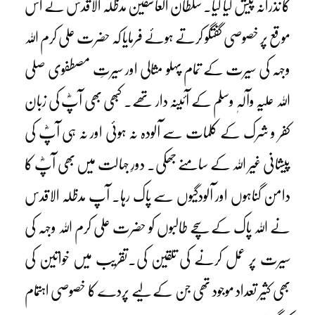
کا نذرانہ پیش کیا گیا۔ سلطان العاشقین مدظلہ الاقدس نے اس
موقع پر خصوصی گفتگو کرتے ہوئے فرمایا کہ حضرت علی کرم اللہ
وجہہ کی سیرت کے تمام پہلو مثالی اور سیرتِ مصطفوی صلی
اللہ علیہ وآلہٖ وسلم کے آئینہ دار تھے۔ کبھی بھی آپؓ کی زبان
کفر و شرک کے کلمات سے آلودہ نہ ہوئی اور نہ ہی آپؓ کی
پیشانی غیر اللہ کے سامنے جھکی۔ دورِ جہالت میں بھی آپؓ کا
دامن گناہوں اور آلودگیوں سے پاک رہا۔ آپ مدظلہ الاقدس
نے اللہ پاک کے سچے طالبوں کو حضرت علی کرم اللہ وجہہ کی
سیرت پر عمل کرنے کی تلقین کی۔تقریب میں خواتین کی
بھی کثیر تعداد موجود تھی جن کے لیے پردے کا خصوصی اہتمام