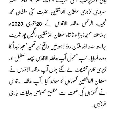
بانی وسرپرستِ اعلیٰ تحریک دعوتِ فقر اور امام سلسلہ
سروری قادری سلطان العاشقین حضرت سخی سلطان محمد
نجیب الرحمن مدظلہ الاقدس نے 28جنوری 2023ء
بروزہفتہ مسجدِ زہرؓا و خانقاہ سلطان العاشقین رنگیل پور شریف
براستہ سندر اڈہ ملتان روڈ لاہورمیں واقع زیر تعمیر مسجدِ زہراؓ کا
دورہ فرمایا۔حسبِ معمول آپ مدظلہ الاقدس پہلے اصطبل اور
ڈیری فارم تشریف لے گئے جہاں آپ مدظلہ الاقدس نے
سلطان العاشقین گھوڑوں کا معائنہ کیا۔ آپ مدظلہ الاقدس
نے گھوڑوں کی صحت سے متعلق خصوصی ہدایات جاری
فرمائیں۔