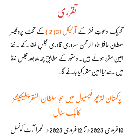
تقرری
تحریک دعوتِ فقر کے
آرٹیکل 31(2)
کے تحت پروفیسر
سلطان حافظ حماد الرحمن سروری قادری مجلسِ خلفا کے نئے
امین مقرر ہوئے ہیں۔ دستور کے مطابق چھ ماہ بعد مجلسِ خلفا
میں سے نیا امین مقرر کیا جائے گا۔
پاکستان لٹریچر فیسٹیول میں سجا سلطان الفقر پبلیکیشنز
کابک سٹال
10فروری 2023ء تا 12فروری 2023ء الحمرا آرٹ کونسل