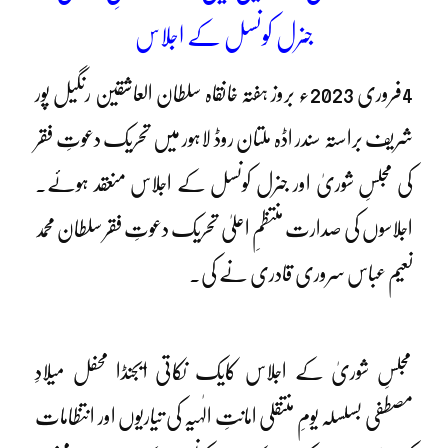
جنرل کونسل کے اجلاس
4فروری 2023ء بروز ہفتہ خانقاہ سلطان العاشقین رنگیل پور
شریف براستہ سندر اڈہ ملتان روڈ لاہور میں تحریک دعوتِ فقر
کی مجلسِ شوریٰ اور جنرل کونسل کے اجلاس منعقد ہوئے۔
اجلاسوں کی صدارت منتظمِ اعلیٰ تحریک دعوتِ فقر سلطان محمد
نعیم عباس سروری قادری نے کی۔
مجلسِ شوریٰ کے اجلاس کایک نکاتی ایجنڈا محفل میلادِ
مصطفی بسلسلہ یومِ منتقلی امانتِ الٰہیہ کی تیاریوں اور انتظامات