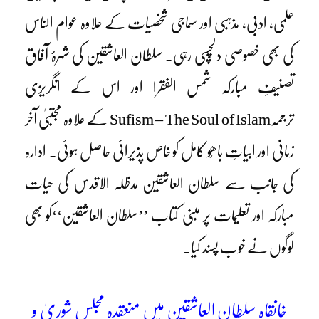
علمی، ادبی، مذہبی اور سماجی شخصیات کے علاوہ عوام الناس
کی بھی خصوصی دلچسپی رہی۔ سلطان العاشقین کی شہرۂ آفاق
تصنیفِ مبارکہ شمس الفقرا اور اس کے انگریزی
ترجمہSufism – The Soul of Islam کے علاوہ مجتبیٰ آخر
زمانی اور ابیاتِ باھُو کامل کو خاص پذیرائی حاصل ہوئی۔ ادارہ
کی جانب سے سلطان العاشقین مدظلہ الاقدس کی حیات
مبارکہ اور تعلیمات پر مبنی کتاب ’’سلطان العاشقین‘‘کو بھی
لوگوں نے خوب پسند کیا۔
خانقاہ سلطان العاشقین میں منعقدہ مجلسِ شوریٰ و