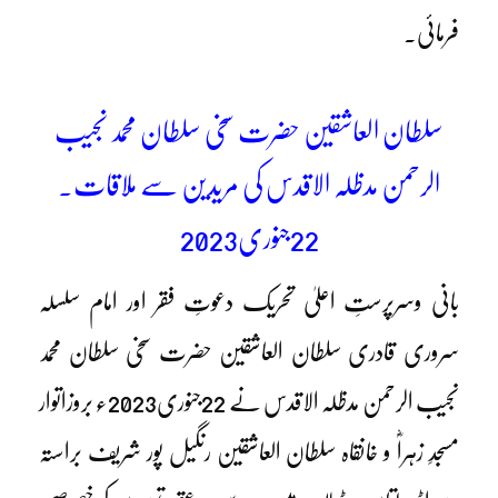
فرمائی۔
سلطان العاشقین حضرت سخی سلطان محمد نجیب
الرحمن مدظلہ الاقدس کی مریدین سے ملاقات۔
22جنوری2023
بانی وسرپرستِ اعلیٰ تحریک دعوتِ فقر اور امام سلسلہ
سروری قادری سلطان العاشقین حضرت سخی سلطان محمد
نجیب الرحمن مدظلہ الاقدس نے 22جنوری2023ء بروزاتوار
مسجدِ زہراؓ و خانقاہ سلطان العاشقین رنگیل پور شریف براستہ