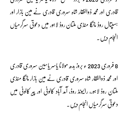
قادری اور محمد ذوالفقار شاہ سروری قادری نے مین بازار اور
ہسپتال روڈ مانگا منڈی ملتان روڈ لاہور میں دعوتی سرگرمیاں
انجام دیں۔
8 فروری 2023 ء بروز بدھ مولانا یاسر یاسین سروری قادری
اور محمد ذوالفقار شاہ سروری قادری نے مین بازار مانگا منڈی
ملتان روڈ لاہور، رائیونڈ روڈ، آمد آباد کالونی اور پیر کالونی میں
دعوتی سرگرمیاں انجام دیں۔