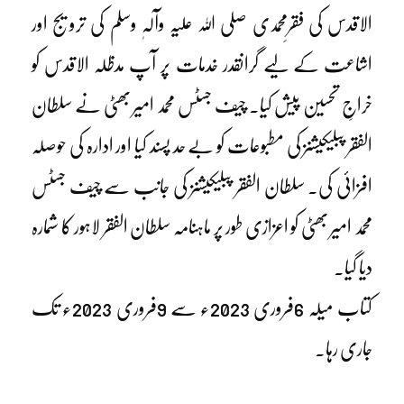
الاقدس کی فقرِمحمدی صلی اللہ علیہ وآلہٖ وسلم کی ترویج اور
اشاعت کے لیے گرانقدر خدمات پر آپ مدظلہ الاقدس کو
خراجِ تحسین پیش کیا۔ چیف جسٹس محمد امیر بھٹی نے سلطان
الفقر پبلیکیشنز کی مطبوعات کو بے حد پسند کیا اور ادارہ کی حوصلہ
افزائی کی۔ سلطان الفقر پبلیکیشنز کی جانب سے چیف جسٹس
محمد امیر بھٹی کو اعزازی طور پر ماہنامہ سلطان الفقر لاہور کا شمارہ
دیا گیا۔
کتاب میلہ 6فروری 2023ء سے 9فروری 2023ء تک
جاری رہا۔