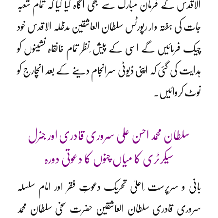
الاقدس کے فرمان مبارک سے بھی آگاہ کیا گیا کہ تمام شعبہ
جات کی ہفتہ وار رپورٹس سلطان العاشقین مدظلہ الاقدس خود
چیک فرمائیں گے اسی کے پیش ِنظر تمام خانقاہ نشینوں کو
ہدایت کی گئی کہ اپنی ڈیوٹی سرانجام دینے کے بعد انچارج کو
نوٹ کروائیں۔
سلطان محمد احسن علی سروری قادری اور جنرل
سیکرٹری کا میاں چنوں کا دعوتی دورہ
بانی و سرپرست ِاعلیٰ تحریک دعوتِ فقر اور امام سلسلہ
سروری قادری سلطان العاشقین حضرت سخی سلطان محمد