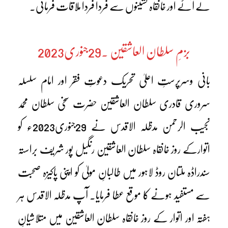
لے آئے اور خانقاہ نشینوں سے فرداً فرداً ملاقات فرمائی۔
بزمِ سلطان العاشقین ۔29جنوری2023
بانی وسرپرستِ اعلیٰ تحریک دعوتِ فقر اور امام سلسلہ
سروری قادری سلطان العاشقین حضرت سخی سلطان محمد
نجیب الرحمن مدظلہ الاقدس نے 29جنوری2023ء کو
اتوارکے روز خانقاہ سلطان العاشقین رنگیل پور شریف براستہ
سندراڈہ ملتان روڈ لاہور میں طالبانِ مولیٰ کو اپنی پاکیزہ صحبت
سے مستفید ہونے کا موقع عطا فرمایا۔ آپ مدظلہ الاقدس ہر
ہفتہ اور اتوار کے روز خانقاہ سلطان العاشقین میں متلاشیانِ