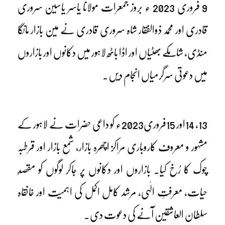
9 فروری 2023 ء بروز جمعرات مولانا یاسر یاسین سروری
قادری اور محمد ذوالفقار شاہ سروری قادری نے مین بازار مانگا
منڈی، شامکے بھٹیاں اور اڈا باٹھ لاہور میں دکانوں اور بازاروں
میں دعوتی سرگرمیاں انجام دیں۔
13، 14اور 15فروری2023ء کو داعی حضرات نے لاہور کے
مشہور و معروف کاروباری مراکز اچھرہ بازار، شمع بازار اور قرطبہ
چوک کا رُخ کیا۔ بازاروں اور دکانوں پر جاکر لوگوں کو مقصدِ
حیات، معرفتِ الٰہی، مرشد کامل اکمل کی اہمیت اور خانقاہ
سلطان العاشقین آنے کی دعوت دی۔