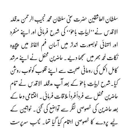
سلطان العاشقین حضرت سخی سلطان محمد نجیب الرحمن مدظلہ
الاقدس نے’’ابیاتِ باھوؒ‘‘ کی شرح فرمائی اور اپنے منفرد
اور انتہائی خوبصورت انداز میں آسان فہم الفاظ میں پیچیدہ
نکات لمحہ بھر میں سمجھا دیے۔ حاضرینِ محفل نے اپنے مرشد
کامل اکمل کی روحانی صحبت سے اپنے قلوب کوخوب روشن
کیا۔شرح ابیاتِ باھوؒ کے بعد آپ مدظلہ الاقدس نے تمام
حاضرینِ محفل سے فرداً فرداً ملاقات فرمائی۔ اختتامی دعا کے
بعد حاضرین کی خصوصی لنگر سے تواضع کی گئی۔ خواتین کے
لیے پردے کا خصوصی اہتمام کیا گیا تھا۔ نائب سرپرست