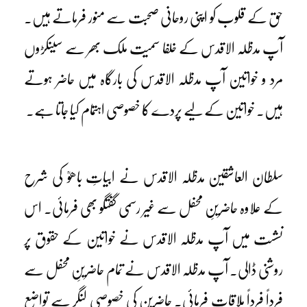
حق کے قلوب کو اپنی روحانی صحبت سے منور فرماتے ہیں۔
آپ مدظلہ الاقدس کے خلفا سمیت ملک بھر سے سینکڑوں
مرد و خواتین آپ مدظلہ الاقدس کی بارگاہ میں حاضر ہوتے
ہیں۔ خواتین کے لیے پردے کا خصوصی اہتمام کیا جاتا ہے۔
سلطان العاشقین مدظلہ الاقدس نے ابیاتِ باھوؒ کی شرح
کے علاوہ حاضرینِ محفل سے غیر رسمی گفتگو بھی فرمائی۔ اس
نشست میں آپ مدظلہ الاقدس نے خواتین کے حقوق پر
روشنی ڈالی۔ آپ مدظلہ الاقدس نے تمام حاضرینِ محفل سے
فرداً فرداً ملاقات فرمائی۔ حاضرین کی خصوصی لنگر سے تواضع