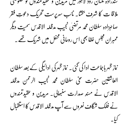
سندراڈہ ملتان روڈ لاہور میں مریدین و عقیدتمندوں کو خصوصی
ملاقا ت کا شرف بخشا۔ نائب سرپرست تحریک دعوتِ فقر
صاحبزادہ سلطان محمد مرتضیٰ نجیب مدظلہ الاقدس سمیت دیگر
ممبران مجلسِ خلفا بھی اس روحانی محفل میں شریک تھے۔
نمازِ ظہر باجماعت ادا کی گئی۔ نمازِ ظہر کی ادائیگی کے بعد سلطان
العاشقین حضرت سخی سلطان محمد نجیب الرحمن مدظلہ
الاقدس نے مسندِ صدارت سنبھالی۔ مریدین و عقیدتمندوں
نے فلک شگاف نعروں سے آپ مدظلہ الاقدس کا استقبال
کیا۔