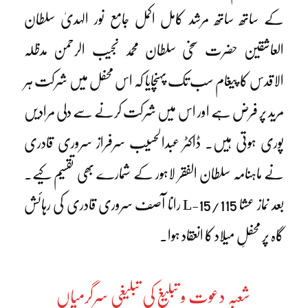
کے ساتھ ساتھ مرشد کامل اکمل جامع نور الہدیٰ سلطان
العاشقین حضرت سخی سلطان محمد نجیب الرحمن مدظلہ
الاقدس کا پیغام سب تک پہنچایا کہ اس محفل میں شرکت ہر
مرید پر فرض ہے اور اس میں شرکت کرنے سے دلی مرادیں
پوری ہوتی ہیں۔ ڈاکٹر عبدالحسیب سرفراز سروری قادری
نے ماہنامہ سلطان الفقر لاہور کے شمارے بھی تقسیم کیے۔
بعد نماز عشا L-15/115 رانا آصف سروری قادری کی رہائش
گاہ پر محفلِ میلاد کا انعقاد ہوا۔
شعبہ دعوت و تبلیغ کی تبلیغی سرگرمیاں