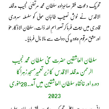
تحریک دعوتِ فقر صاحبزادہ سلطان محمد مرتضیٰ نجیب مدظلہ
الاقدس نے خوش نصیب طالبانِ مولیٰ کو سلسلہ سروری
قادری میں بیعت فرما کر تصور اسمِ اللہ ذات، سلطان الاذکار ھوُ
اور مشق مرقوم وجودیہ کی دولت سے مالا مال فرمایا۔
سلطان العاشقین حضرت سخی سلطان محمد نجیب
الرحمن مدظلہ الاقدس کا زیرِ تعمیرمسجدِ زہراؓکا
دورہ اور خانقاہ سلطان العاشقین میں آمد۔28جنوری
2023