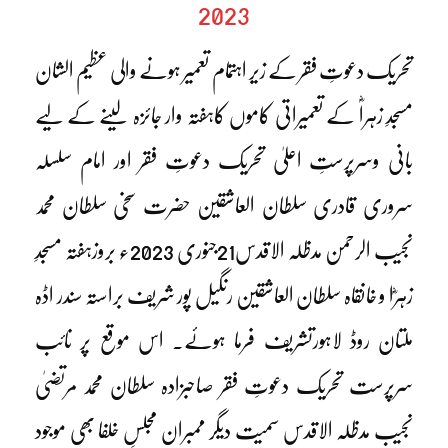
2023
تحریک دعوتِ فقر کے زیر اہتمام تعمیر ہونے والی عظیم الشان
مسجدِ زہراؓ کے تعمیراتی کاموں کاہفتہ وار جائزہ لینے کے لیے
بانی وسرپرستِ اعلیٰ تحریک دعوتِ فقر اور امام سلسلہ
سروری قادری سلطان العاشقین حضرت سخی سلطان محمد
نجیب الرحمن مدظلہ الاقدس21جنوری 2023ء بروزہفتہ مسجدِ
زہرؓا و خانقاہ سلطان العاشقین رنگیل پور شریف براستہ سندر اڈہ
ملتان روڈ لاہورتشریف فرما ہوئے۔ اس موقع پر نائب
سرپرست تحریک دعوتِ فقر صاحبزادہ سلطان محمد مرتضیٰ
نجیب مدظلہ الاقدس سمیت دیگر ممبران مجلسِ خلفا بھی موجود