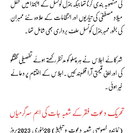
کی منصوبہ بندی کرنا تھا جبکہ جنرل کونسل کے ایجنڈا میں محفل
میلادِ مصطفیؐ کی تیاریوں اور انتظامات کے علاوہ نئے ممبران
کی بطور ممبر جنرل کونسل حلف برداری بھی شامل تھا۔
شرکائے اجلاس نے ہر پہلو کو مدِنظر رکھتے ہوئے تفصیلی گفتگو
کی اور اپنی قیمتی آرا قلمبند کیں۔اجلاس کے اختتام پر دعائے
خیر ہوئی۔
تحریک دعوتِ فقر کے شعبہ جات کی اہم سرگرمیاں
(نمائندہ خصوصی شعبہ دعوت و تبلیغ) 28جنوری 2023بروز