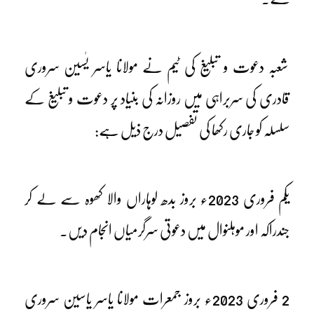
شعبہ دعوت و تبلیغ کی ٹیم نے مولانا یاسر یٰسین سروری
قادری کی سربراہی میں روزانہ کی بنیاد پر دعوت و تبلیغ کے
سلسلہ کو جاری رکھا کی تفصیل درج ذیل ہے:
یکم فروری 2023ء بروز بدھ لوہاراں والا کھوہ سے لے کر
جندراکہ اور موہلنوال میں دعوتی سرگرمیاں انجام دیں۔
2 فروری 2023ء بروز جمعرات مولانا یاسر یاسین سروری