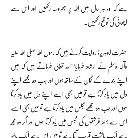
ہے کہ وہ ہر حال میں اللہ پر بھروسہ رکھیں اور اس سے
اچھائی کی توقع رکھیں۔
حضرت ابوہریرہؓ روایت کرتے ہیں کہ رسول اللہ صلی اللہ علیہ
وآلہٖ وسلم نے ارشاد فرمایا’’اللہ تعالیٰ فرماتے ہیں کہ میں
اپنے بندے کے گمان کے ساتھ ہوں اور جب وہ مجھے اپنے
دل میں یاد کرتا ہے تو میں بھی اسے اپنے دل میں یاد کرتا
ہوں اور جب وہ مجھے مجلس میں یاد کرتا ہے تو میں بھی اسے
اس سے بہتر فرشتوں کی مجلس میں یاد کرتا ہوں اور اگر وہ مجھ
سے ایک بالشت قریب آتا ہے تو میں اس سے ایک ہاتھ