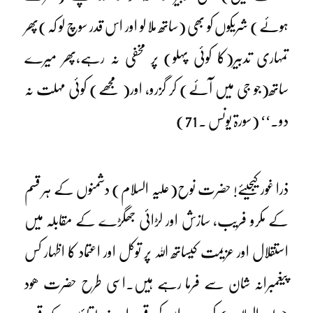
ہوئے) شریکوں کو بھی (ساتھ ملا لو اور اس قدر سوچ لو کہ)پھر
تمہاری تدبیر(کا کوئی پہلو) پر مخفی نہ رہے،پھر میرے
ساتھ(جو جی میں آئے) کر گزرو، اور( مجھے) کوئی مہلت نہ
دو۔‘‘ (سورۃ یونس ۔ 71)
ذرا غور کیجیئے! حضرت نوح(علیہ السلام) دشمنوں کے ہر قسم
کے مکرو فریب، سازش اور لڑائی جھگڑے کے مقابلہ میں
استقلال اور عزیمت کیساتھ اللہ پر توکل اور اعتماد کا اظہار کس
پیغمبرانہ شان سے فرما رہے ہیں۔اسی طرح حضرت ھود