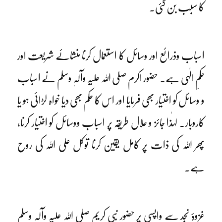
کا سبب بن گئی۔
اسباب وذرائع اور وسائل کا استعمال کرنا منشائے شریعت اور
حکمِ الٰہی ہے۔ حضور اکرم صلی اللہ علیہ وآلہٖ وسلم نے اسباب
و وسائل کو اختیار بھی فرمایا اور اس کا حکم بھی دیا خواہ لڑائی ہو یا
کاروبار۔ لہٰذا جائز و حلال طریقہ پر اسباب ووسائل کو اختیار کرنا،
پھر اللہ کی ذات پر کامل یقین کرنا توکل علی اللہ کی روح
ہے۔
غزوۂ نجد سے واپسی پر حضور نبی کریم صلی اللہ علیہ وآلہٖ وسلم