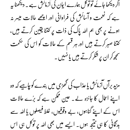
اگر دیکھا جائے تو توکل ہمارے ایمان کی آزمائش ہے۔ دیکھنا یہ
ہے کہ نعمت و آسائش کی فراوانی اور اچھے حالات میسر نہ
ہونے پر بھی ہم اللہ پاک کی ذات پر کتنا یقین کرتے ہیں،
کتنا صبر کرتے ہیں اور ہر قسم کے حالات کو اس کی حکمت
سمجھ کر ان پر شکر کرتے ہیں یا نہیں۔
مزید برآں آزمائش یا عذاب کی گھڑی میں بندے کو چاہیے کہ وہ
اپنے اعمال کا جائزہ لے۔ عین ممکن ہے کہ برُے حالات
اس کے اپنے گناہوں، بے وقوفیوں، غلط فیصلوں یا اللہ سے
بدگمانی کا ہی نتیجہ ہوں۔ ایسے میں بھی اللہ پر توکل ہی اس