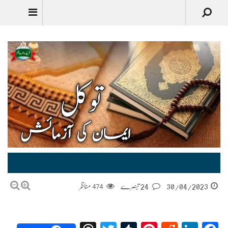
توکل ایمان کی آزمائش Tawakkul Iman ki Azmaish
30/04/2023
24 تبصرے
474
مناظر