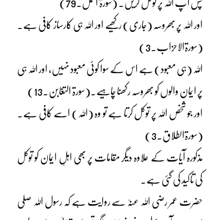
پس آپ اللہ پر توکل کریں۔ (سورۃ النمل۔79)
اور اللہ پر بھروسہ (جاری) رکھیے اور اللہ ہی کارساز کافی ہے۔
(سورۃالاحزاب۔3)
اللہ (ہی معبود) ہے اس کے سوا کوئی معبود نہیں، اور اللہ ہی
پر ایمان والوں کو بھروسہ رکھنا چاہیے۔(سورۃ التغابن۔13)
اور جو شخص اللہ پر توکل کرتا ہے تو وہ (اللہ) اسے کافی ہے۔
(سورۃالطلاق۔3)
مذکورہ آیات کے علاوہ دیگر مقامات پر بھی اہلِ ایمان کو توکل
کی تاکید کی گئی ہے۔
حضرت عمر رضی اللہ عنہٗ سے روایت ہے کہ رسول اللہ صلی