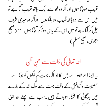
قریب ہوجاتا ہوں اور اگر وہ مجھ سے ایک ہاتھ قریب آتا ہے تو
میں اس سے دو ہاتھ قریب ہو جاتا ہوں اور اگر وہ میری طرف
چل کر آتا ہے تو میں اس کے پاس دوڑ کر آجاتا ہوں۔‘‘ (صحیح
بخاری، صحیح مسلم)
اللہ تعالی کی ذات سے حسنِ ظن
یہ ایسا اہم نکتہ ہے جس کا ادراک بہت کم لوگوں کو ہوتا ہے۔
مصیبت و آزمائش کے وقت بہت سے لوگ اللہ کے بارے
میں بدگمانی کا شکار ہوجاتے ہیں۔سب سے پہلے وہ اپنی