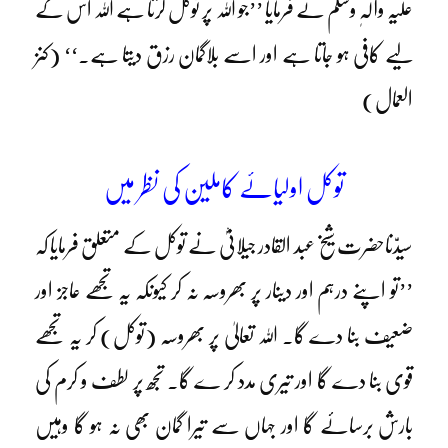
علیہ وآلہٖ وسلم نے فرمایا ’’جو اللہ پر توکل کرتا ہے اللہ اس کے
لیے کافی ہو جاتا ہے اور اسے بلاگمان رزق دیتا ہے۔‘‘ (کنز
العمال)
توکل اولیائے کاملین کی نظر میں
سیدّناحضرت شیخ عبد القادر جیلانیؓ نے توکل کے متعلق فرمایا کہ
’’تو اپنے درہم اور دینار پر بھروسہ نہ کر کیونکہ یہ تجھے عاجز اور
ضعیف بنا دے گا۔ اللہ تعالیٰ پر بھروسہ (توکل) کر یہ تجھے
قوی بنا دے گا اور تیری مدد کر ے گا۔ تجھ پر لطف و کرم کی
بارش برسائے گا اور جہاں سے تیرا گمان بھی نہ ہو گا وہیں