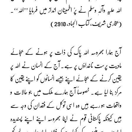
اللہ علیہ وآلہٖ وسلم نے پرُ اطمینان انداز میں فرمایا ’’اللہ‘‘۔
(بخاری شریف، کتاب الجہاد، 2910)
آج ہمارا بھروسہ اللہ پاک کی ذات پر ہونے کے بجائے
مادیت پرست ناخداؤں پر ہے۔ آج کے انسان نے اللہ پر
یقین کرنے کے بجائے اپنے جیسے انسانوں کو اپنے یقین کا
مرکز بنا لیا ہے۔ خصوصاً آج ہمارے ملک میں جو حالات و
واقعات ہو رہے ہیں وہ اسی توکل کے فقدان کی وجہ سے
ہیں کیونکہ پاکستانی قوم نے اپنا بھروسہ اپنے اپنے پسندیدہ
لیڈروں سے منسوب کر رکھا ہے کہ فلاں لیڈر ہمارے لیے کچھ