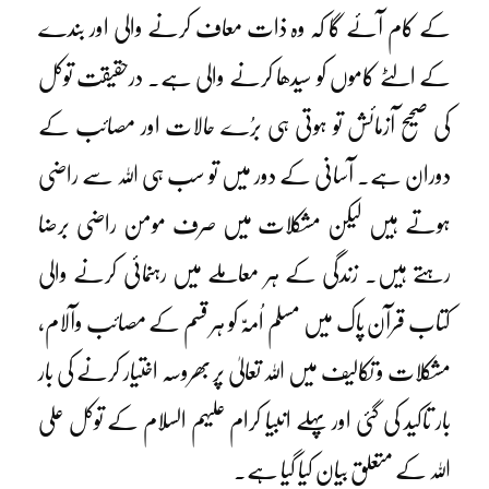
کے کام آئے گا کہ وہ ذات معاف کرنے والی اور بندے
کے الٹے کاموں کو سیدھا کرنے والی ہے۔ درحقیقت توکل
کی صحیح آزمائش تو ہوتی ہی برُے حالات اور مصائب کے
دوران ہے۔ آسانی کے دور میں تو سب ہی اللہ سے راضی
ہوتے ہیں لیکن مشکلات میں صرف مومن راضی برضا
رہتے ہیں۔ زندگی کے ہر معاملے میں رہنمائی کرنے والی
کتاب قرآن پاک میں مسلم اُمہّ کو ہر قسم کے مصائب وآلام،
مشکلات و تکالیف میں اللہ تعالیٰ پر بھروسہ اختیار کرنے کی بار
بار تاکید کی گئی اور پہلے انبیا کرام علیہم السلام کے توکل علی
اللہ کے متعلق بیان کیا گیا ہے۔