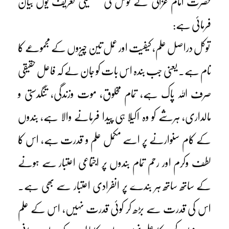
حضرت امام غزالیؒ نے توکل کی تفصیلی تعریف یوں بیان
فرمائی ہے:
توکل دراصل علم، کیفیت اور عمل تین چیزوں کے مجموعے کا
نام ہے۔ یعنی جب بندہ اس بات کو جان لے کہ فاعل حقیقی
صرف اللہ پاک ہے، تمام مخلوق، موت وزندگی، تنگدستی و
مالداری، ہرشے کو وہ اکیلا ہی پیدا فرمانے والا ہے، بندوں
کے کام سنوارنے پر اسے مکمل علم و قدرت ہے، اس کا
لطف وکرم اور رحم تمام بندوں پر اجتماعی اعتبار سے ہونے
کے ساتھ ساتھ ہر بندے پر انفرادی اعتبار سے بھی ہے۔
اس کی قدرت سے بڑھ کر کوئی قدرت نہیں، اس کے علم