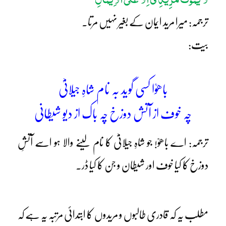
ترجمہ: میرا مرید ایمان کے بغیر نہیں مرتا۔
بیت:
باھوؒا کسی گوید بہ نام شاہِ جیلانیؓ
چہ خوف از آتش دوزخ چہ باک از دیو شیطانی
ترجمہ: اے باھوؒ! جو شاہِ جیلانیؓ کا نام لینے والا ہو اسے آتشِ
دوزخ کا کیا خوف اور شیطان و جن کا کیا ڈر۔
مطلب یہ کہ قادری طالبوں و مریدوں کا ابتدائی مرتبہ یہ ہے کہ