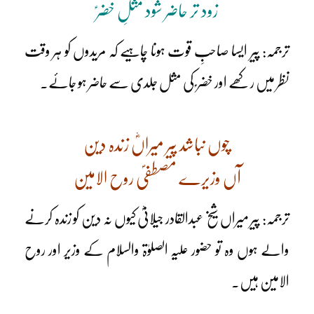
زود تر حاضر شود مثلِ خضرؑ
ترجمہ: پیر ایسا صاحبِ قوت ہونا چاہیے کہ مریدوں کو ہر وقت
نظر میں رکھے اور خضر ؑ کی مثل جلدی سے حاضر ہو جائے۔
چوں نباشد پیر میراںؓ زندہ دین
آں وزیرے مصطفیؐ روح الامین
ترجمہ: پیر میراں شیخ عبدالقادر جیلانیؓ کیوں نہ دین کو زندہ کرنے
والے ہوں وہ تو حضور علیہ الصلوٰۃ والسلام کے وزیر اور روح
الامین ہیں۔