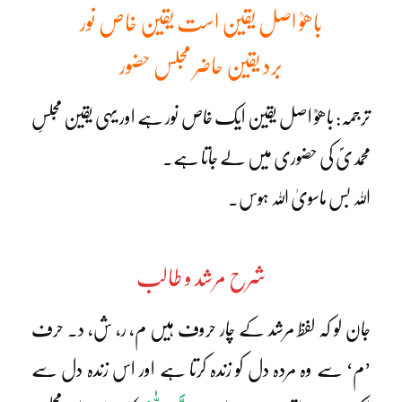
باھوؒ اصل یقین است یقین خاص نور
برد یقین حاضر مجلس حضور
ترجمہ: باھوؒ اصل یقین ایک خاص نور ہے اور یہی یقین مجلسِ
محمدیؐ کی حضوری میں لے جاتا ہے۔
اللہ بس ماسویٰ اللہ ہوس۔
شرح مرشد و طالب
جان لو کہ لفظ مرشد کے چار حروف ہیں م، ر، ش، د۔ حرف
’م‘ سے وہ مردہ دل کو زندہ کرتا ہے اور اس زندہ دل سے