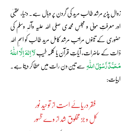
زوال پذیر مرشد طالب مرید کی گردن پر وبال ہے۔ دنیا، عقبیٰ
اور معرفتِ مولیٰ و مجلسِ محمدی صلی اللہ علیہ وآلہٖ وسلم کی
حضوری کے تینوں مراتب مرشد کامل مرید طالب کو اسمِ اللہ
لَآ اِلٰہَ اِلَّا اللّٰہُ
ذات کے حاضرات، آیاتِ قرآن یا کلمہ طیب
مُحَمَّدٌ رَّسُوْلُ اللّٰہِ
سے تین دن رات میں عطا کر دیتا ہے۔
ابیات:
فقر دریائے است از توحید نور
کل و جز مخلوق شد از وے ظہور