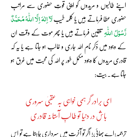
اپنے طالبوں و مریدوں کو اپنی قوتِ حضوری سے مراتبِ
لَآ اِلٰہَ اِلَّا اللّٰہُ مُحَمَّدٌ
حضوری عطا فرماتے ہیں یا کلمہ طیب
رَّسُوْلُ اللّٰہِ
تلقین فرماتے ہیں یا پھر موت کے وقت ان
کے وجود میں ذکرِ نام اللہ جاری و غالب ہو جاتا ہے یا یہ کہ
قادری مریدوں کا وجود مکمل طور پر اللہ کی محبت میں غرق ہو
جاتا ہے۔ بیت:
ای برادر گر ہمی خواہی بہ عقبیٰ سروری
باش در دنیا تو طالبِ آستانہ قادری
ترجمہ:اے بھائی! اگر تو آخرت میں سرداری چاہتا ہے تو اس