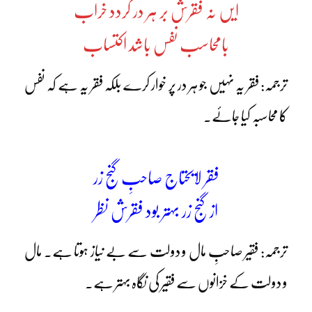
ایں نہ فقرش بر ہر در گردد خراب
بامحاسب نفس باشد اکتساب
ترجمہ: فقر یہ نہیں جو ہر در پر خوار کرے بلکہ فقر یہ ہے کہ نفس
کا محاسبہ کیا جائے۔
فقر لایحتاج صاحبِ گنج زر
از گنج زر بہتر بود فقرش نظر
ترجمہ: فقیر صاحبِ مال و دولت سے بے نیاز ہوتا ہے۔ مال
و دولت کے خزانوں سے فقیر کی نگاہ بہتر ہے۔