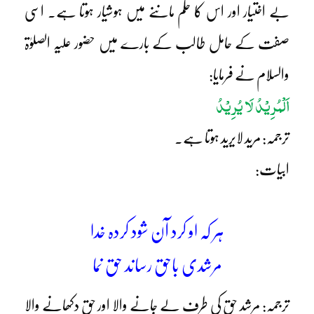
بے اختیار اور اس کا حکم ماننے میں ہوشیار ہوتا ہے۔ اسی
صفت کے حامل طالب کے بارے میں حضور علیہ الصلوٰۃ
والسلام نے فرمایا:
اَلْمُرِیْدُ لَا یُرِیْدُ
ترجمہ: مرید لایرید ہوتا ہے۔
ابیات:
ہر کہ او کرد آن شود کردہ خدا
مرشدی باحق رساند حق نما
ترجمہ: مرشد حق کی طرف لے جانے والا اور حق دکھانے والا