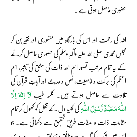
حضوری حاصل ہوتی ہے۔
اللہ کی رحمت اور اس کی بارگاہ میں منظوری اور فقیر بن کر
مجلسِ محمدی صلی اللہ علیہ وآلہٖ وسلم کی حضوری حاصل کرنے
کے یہ تمام مراتب تصور اسمِ اللہ ذات کی مشق کی تاثیر، اسمِ
اعظم کی برکت و خاصیت، نص و حدیث اور آیاتِ قرآن کی
لَآ اِلٰہَ اِلَّا
تلاوت سے حاصل ہوتے ہیں۔ کلمہ طیب
اللّٰہُ مُحَمَّدٌ رَّسُوْلُ اللّٰہِ
کی کلید دل کے قفل کو کھول کر تمام
مقاماتِ ذات و صفات طریقِ تحقیق سے دکھاتی ہے۔ جو
اس میں شک کرتا ہے وہ منافق و زندیق ہے۔ یہ سروری