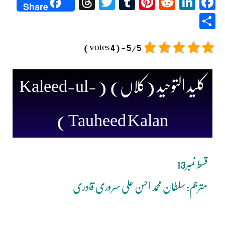
Threads
Twitter
Tumblr
Pinterest
Reddit
LinkedIn
Facebook
Share
Share
5/5 - (4 votes)
کلید التوحید (کلاں) ( Kaleed-ul-
Tauheed Kalan )
قسط نمبر13
مترجم: سلطان محمد احسن علی سروری قادری