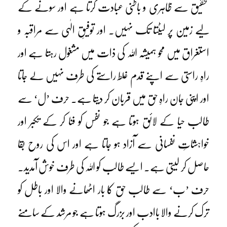
تحقیق سے ظاہری و باطنی عبادت کرتا ہے اور سونے کے
لیے زمین پر لیٹتا تک نہیں۔ اور توفیقِ الٰہی سے مراقبہ و
استغراق میں محو ہمیشہ اللہ کی ذات میں مشغول رہتا ہے اور
راہِ راستی سے اپنے قدم غلط راستے کی طرف نہیں لے جاتا
اور اپنی جان راہِ حق میں قربان کر دیتا ہے۔ حرف ’ل‘ سے
طالب حیا کے لائق ہوتا ہے جو نفس کو فنا کر کے تکبر اور
خواہشاتِ نفسانی سے آزاد ہو جاتا ہے اور اس کی روح بقا
حاصل کر لیتی ہے۔ ایسے طالب کو اللہ کی طرف خوش آمدید۔
حرف ’ب‘ سے طالب حق کا بار اٹھانے والا اور باطل کو
ترک کرنے والا باادب اور بزرگ ہوتا ہے جو مرشد کے سامنے