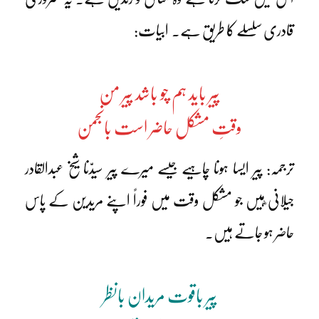
قادری سلسلے کا طریق ہے۔ ابیات:
پیر باید ہم چو باشد پیر من
وقتِ مشکل حاضر است بانجمن
ترجمہ: پیر ایسا ہونا چاہیے جیسے میرے پیر سیدّنا شیخ عبدالقادر
جیلانی ؓہیں جو مشکل وقت میں فوراً اپنے مریدین کے پاس
حاضر ہو جاتے ہیں۔
پیر باقوت مریدان بانظر