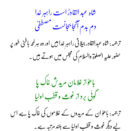
شاہ عبد القادرؓ است راہبر خدا
دم بدم آنجا بجانست مصطفیؐ
ترجمہ: شاہ عبدالقادر جیلانیؓ راہبرِ خدا ہیں اور وہ ہر لمحہ باطنی طور پر
حضور علیہ الصلوٰۃ والسلام کی مجلس میں ہوتے ہیں۔
باھوؒ از غلامان مریدش خاکِ پا
گوئی برد از غوث و قطب اولیا
ترجمہ: باھوؒ ان کے مریدوں کے غلاموں کی خاکِ پا ہے اس
لیے دیگر غوث و قطب اولیا سے بلند مرتبہ ہے۔