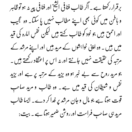
برقرار رکھتا ہے۔ اگر طالب فنا فی الشیخ اور فنا فی پیر نہ ہو تو ظاہر
و باطن میں کوئی بھی اپنے مطالب نہیں پا سکتا۔ وہ عجیب
اور احمق ہیں جو خود کو طالب کہتے ہیں لیکن نفسِ امارہ کی قید
میں ہیں۔ وہ اپنی خواہشوں کے مرید ہیں اور اپنے مرشد کے
مرتبہ کی حقیقت نہیں جانتے اور نہ اس پر اعتقاد رکھتے ہیں۔
جو مرید روح سے بے خبر ہو وہ یزید کے مرتبہ پر ہے اور یزید
نفس و شیطان کی قید میں ہے۔ وہ طالب و مرید صاحبِ
قوت ہوتا ہے جو مال و جان مرشد پر فدا کر دے۔ ایسا طالب
مرید ہی صاحبِ فراست اور روشن ضمیر ہوتا ہے۔ بیت: