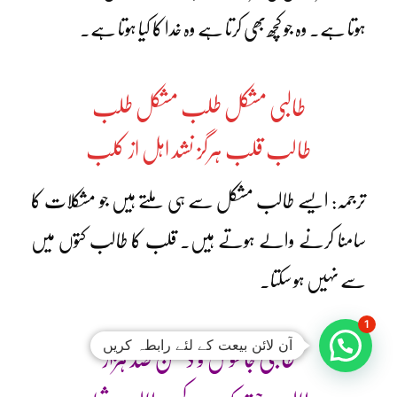
ہوتا ہے۔ وہ جو کچھ بھی کرتا ہے وہ خدا کا کیا ہوتا ہے۔
طالبی مشکل طلب مشکل طلب
طالب قلب ہرگز نشد اہل از کلب
ترجمہ: ایسے طالب مشکل سے ہی ملتے ہیں جو مشکلات کا
سامنا کرنے والے ہوتے ہیں۔ قلب کا طالب کتوں میں
سے نہیں ہو سکتا۔
1
آن لائن بیعت کے لئے رابطہ کریں
طالبی جاسوس و دشمن صد ہزار