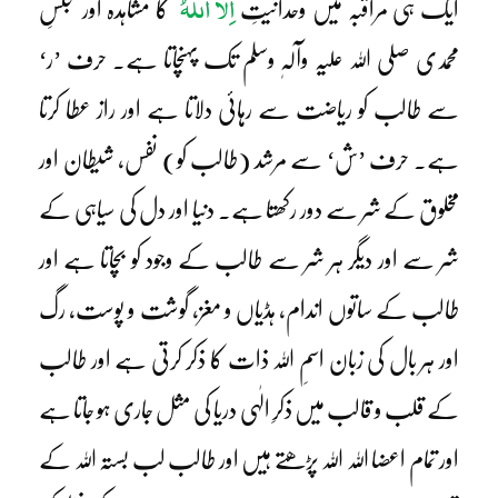
اِلَّا اللّٰہُ
ایک ہی مراقبہ میں وحدانیتِ
کا مشاہدہ اور مجلسِ
محمدی صلی اللہ علیہ وآلہٖ وسلم تک پہنچاتا ہے۔ حرف ’ر‘
سے طالب کو ریاضت سے رہائی دلاتا ہے اور راز عطا کرتا
ہے۔ حرف ’ش‘ سے مرشد (طالب کو) نفس، شیطان اور
مخلوق کے شر سے دور رکھتا ہے۔ دنیا اور دل کی سیاہی کے
شر سے اور دیگر ہر شر سے طالب کے وجود کو بچاتا ہے اور
طالب کے ساتوں اندام، ہڈیاں و مغز، گوشت و پوست، رگ
اور ہر بال کی زبان اسمِ اللہ ذات کا ذکر کرتی ہے اور طالب
کے قلب و قالب میں ذکرِ الٰہی دریا کی مثل جاری ہو جاتا ہے
اور تمام اعضا اللہ اللہ پڑھتے ہیں اور طالب لب بستہ اللہ کے