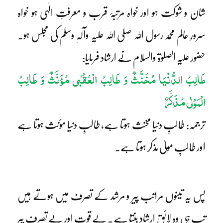
شان و شوکت ہو اور خواہ مرتبۂ قرب و معرفتِ الٰہی ہو خواہ
سرورِ عالم محمد رسول اللہ صلی اللہ علیہ وآلہٖ وسلم کی مجلس ہو۔
حضور علیہ الصلوٰۃ والسلام نے ارشاد فرمایا:
طَالِبُ الدُّنْیَا مُخَنَّثٌ وَ طَالِبُ الْعُقْبٰی مُؤَنَّثٌ وَ طَالِبُ
الْمَوْلٰی مُذَکَّرٌ
ترجمہ: طالبِ دنیا مخنث ہوتا ہے، طالبِ دنیا مؤنث ہوتا ہے
اور طالبِ مولیٰ مذکر ہوتا ہے۔
پس یہ تینوں مراتب پیر و مرشد کے تصرف میں ہوتے ہیں
تب ہی وہ لائقِ ارشاد بنتا ہے۔ بے قوت اور بے تصرف پیر