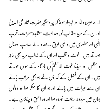
اے عزیز! دانا اور خبردار ہو جا کہ پیر دستگیر حضرت شاہ محی الدینؓ
اور ان کے مرید و طالب نورِ وحدانیت، مشاہدۂ معرفت، قربِ
الٰہی اور حضوری میں دائمی غرق رہنے والے صاحبِ وصال
ہوتے ہیں۔ غوث و قطب اور ان کے طالب مرید بھی عاجز
و مفلس اور سیدّنا غوث الاعظمؓ کی بارگاہ کے سوالی ہوتے
ہیں۔ ان کے فضل کے گداؤں نے جو بھی مراتب پائے
ان سے خیرات میں پائے اور جو اُن کا منکر ہوا وہ دونوں
جہان میں مردود، رجعت خوردہ ہوا اور وہ احمق و پریشان ہے۔