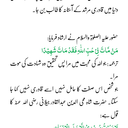
دنیا میں قادری مرشد کے آستانہ کا طالب بن جا۔
حضور علیہ الصلوٰۃ والسلام نے ارشاد فرمایا:
مَنْ مَّاتَ فِیْ حُبِّ اللّٰہِ فَقَدْ مَاتَ شَہِیْدًا
ترجمہ: جو اللہ کی محبت میں مرا پس تحقیق وہ شہادت کی موت
مرا۔
جو شخص اس صفت کا حامل نہیں اسے قادری نہیں کہا جا
سکتا۔ حضرت شاہ محی الدین عبدالقادر جیلانی رضی اللہ عنہٗ کا
قول ہے:
لَا یَمُوْتُ مُرِیْدِیْ اِلَّا عَلَی الْاِیْمَانِ