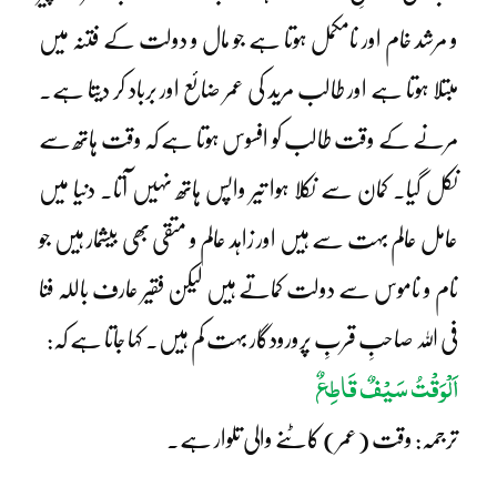
و مرشد خام اور نامکمل ہوتا ہے جو مال و دولت کے فتنہ میں
مبتلا ہوتا ہے اور طالب مرید کی عمر ضائع اور برباد کر دیتا ہے۔
مرنے کے وقت طالب کو افسوس ہوتا ہے کہ وقت ہاتھ سے
نکل گیا۔ کمان سے نکلا ہوا تیر واپس ہاتھ نہیں آتا۔ دنیا میں
عامل عالم بہت سے ہیں اور زاہد عالم و متقی بھی بیشمار ہیں جو
نام و ناموس سے دولت کماتے ہیں لیکن فقیر عارف باللہ فنا
فی اللہ صاحبِ قربِ پرورودگار بہت کم ہیں۔ کہا جاتا ہے کہ:
اَلْوَقْتُ سَیْفٌ قَاطِعٌ
ترجمہ: وقت (عمر) کاٹنے والی تلوار ہے۔