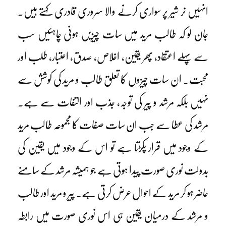
انہیں نر شیر پر سواری کرنے والا سروری قادری کہتے ہیں۔
جان لو کہ طالب مرید میں سات چیزیں ہونی چاہئیں سب
سے پہلے اعتقاد، پھر یقین، اخلاص، صدق، اعتبار، طلب اور
محبت۔ ان سات چیزوں کا تعلق طالب و مرید کی کوشش سے
نہیں بلکہ مرشد و پیر کی توجہ، جذب اور التفات سے ہے۔
مرشد کی عطا سے جب ان سات صفات کا مجموعہ طالب مرید
کے وجود میں قرار پکڑتا ہے تو اس کے وجود میں یقین کی
بدولت نوری صورت پیدا ہوتی ہے جو ہمیشہ مرشد کے سامنے
حاضر ہو کر مرید کے احوال عرض کرتی ہے۔ پیر و مرید اور طالب
و مرشد کے درمیان یقین ہی اس نوری صورت میں رابطہ