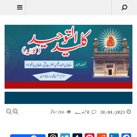
Urdu
کلید التوحید (کلاں) | Kaleed ul Tauheed Kalan – Urdu Translation
30/04/2023
0 تبصرے
266
مناظر