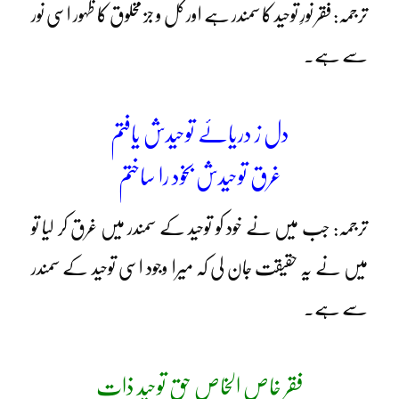
ترجمہ: فقر نورِ توحید کا سمندر ہے اور کل و جز مخلوق کا ظہور اسی نور
سے ہے۔
دل ز دریائے توحیدش یافتم
غرق توحیدش بخود را ساختم
ترجمہ: جب میں نے خود کو توحید کے سمندر میں غرق کر لیا تو
میں نے یہ حقیقت جان لی کہ میرا وجود اسی توحید کے سمندر
سے ہے۔
فقر خاص الخاص حق توحید ذات