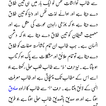
سے طالب خواہشاتِ نفس کو ایک بار میں ہی تین طلاق
دے دیتا ہے اور ہوائے لذتِ نفس اور دنیا کو تین طلاق
دے دیتا ہے جو کہ بوڑھی راہزن عورت کی مثل ہے اور
معصیتِ شیطان کو تین طلاق دے دیتا ہے جو کہ دشمنِ
انسان ہے۔ جب طالب ان تمام ناشائستہ صفات کو طلاق
دے دیتا ہے تو تمام علائق اور مشکلات سے پاک ہو کر تائب
ہو جاتا ہے۔ نیز حرف ’ط‘ سے طالب طلبِ مولیٰ رکھتا ہے جو
اسے اس کے مطالب تک پہنچاتی ہے اور طالب معرفتِ
الٰہی کے لائق بنتا ہے۔ حرف ’ا‘ سے طالب کا ارادہ
صادق
ہوتا ہے اور وہ صدیق باتصدیق طالبِ مولیٰ ہوتا ہے جو طریقِ