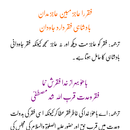
فقر را عاجز مبین عاجز مدان
بادشاہی فقر دارد جاودان
ترجمہ: فقر کو عاجز مت دیکھ اور نہ عاجز سمجھ کیونکہ فقر جاودانی
بادشاہی کا حامل ہوتا ہے۔
باھوؒ بہر از خدا فقرش نما
فقر وحدت قربِ اللہ شد مصطفیؐ
ترجمہ: اے باھوؒ! خدا کی خاطر فقر عطا کر کیونکہ اسی فقر کی بدولت
وحدت میں قربِ حق اور حضور علیہ الصلوٰۃ والسلام کی مجلس کی