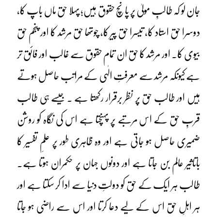
جان لو کہ طالبِ مولیٰ پر پانچ حقوق ہیں؛ پہلا حق ماں باپ کا،
دوسرا حق استاد کا، تیسرا حق پیر کا، چوتھا حق مرشد کا اور پنجم حق
بیوی کا۔ اور مرشد کا حق ان تمام حقوق سے غالب اور فائق تر
ہے کیونکہ مرشد سے معرفتِ الٰہی کے مراتب حاصل ہوتے
ہیں اور طالب حق پر نظر برقرار رکھتا ہے ۔ جیسے ہی طالب
قربِ حق کے اس مرتبے پر پہنچتا ہے اس کی نگاہ کو روشن
ضمیری حاصل ہو جاتی ہے اور وہ ظاہری طور پر علمِ تفسیر کا
باتاثیر عالم بن جاتا ہے اور دونوں جہان پر حکمران ہوتا ہے۔
طالب ہر ایک کے حق کو دولتِ دنیا سے ادا کر سکتا ہے اور
ہر اہلِ حق اس کے لیے دعا کرتا اور اس سے راضی ہو جاتا