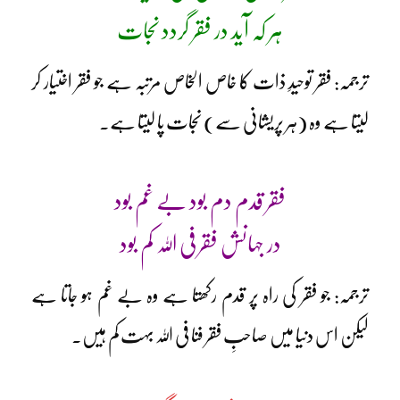
ہر کہ آید در فقر گردد نجات
ترجمہ: فقر توحیدِ ذات کا خاص الخاص مرتبہ ہے جو فقر اختیار کر
لیتا ہے وہ (ہر پریشانی سے) نجات پا لیتا ہے۔
فقر قدم دم بود بے غم بود
در جہانش فقر فی اللہ کم بود
ترجمہ: جو فقر کی راہ پر قدم رکھتا ہے وہ بے غم ہو جاتا ہے
لیکن اس دنیا میں صاحبِ فقر فنا فی اللہ بہت کم ہیں۔