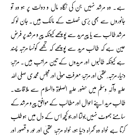
ہے۔ وہ مرشد نہیں جن کی نگاہ مال و دولت پر ہو وہ تو
جانوروں سے بھی برُی خصلت کے مالک ہیں۔ جان لو کہ
مرشد طالب سے یا پیر مرید سے پوچھے کیونکہ پیر و مرشد پر فرضِ
عین ہے کہ طالب مرید سے پوچھے کہ تجھے کونسا مرتبہ پسند
ہے کیونکہ طالبوں اور مریدوں کے تین مراتب ہیں۔ مرتبۂ
دنیا، مرتبہ ٔ عقبیٰ اور مرتبۂ معرفتِ مولیٰ اور مجلسِ محمدی صلی اللہ
علیہ وآلہٖ وسلم میں حضور علیہ الصلوٰۃ والسلام سے ملاقات۔
طالب مرید اپنے احوال اور مطالب کے موافق پیر و مرشد کے
سامنے جھوٹ نہیں بولتا اور جو کچھ اس کے دل میں ہو طلب
کرتا ہے خواہ وہ گمراہ دنیا ہو، خواہ مرتبۂ عقبیٰ اور حور و قصور اور