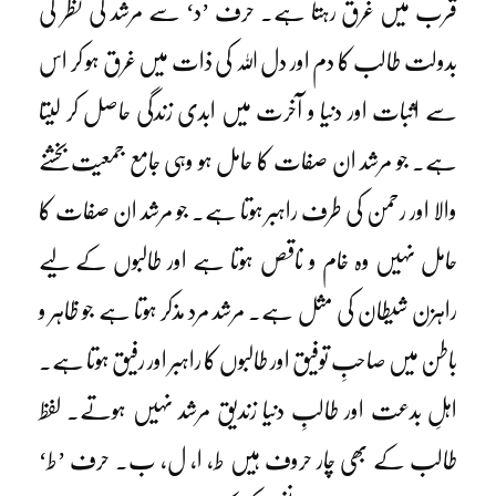
قرب میں غرق رہتا ہے۔ حرف ’د‘ سے مرشد کی نظر کی
بدولت طالب کا دم اور دل اللہ کی ذات میں غرق ہو کر اس
سے اثبات اور دنیا و آخرت میں ابدی زندگی حاصل کر لیتا
ہے۔ جو مرشد ان صفات کا حامل ہو وہی جامع جمعیت بخشنے
والا اور رحمن کی طرف راہبر ہوتا ہے۔ جو مرشد ان صفات کا
حامل نہیں وہ خام و ناقص ہوتا ہے اور طالبوں کے لیے
راہزن شیطان کی مثل ہے۔ مرشد مرد مذکر ہوتا ہے جو ظاہر و
باطن میں صاحبِ توفیق اور طالبوں کا راہبر اور رفیق ہوتا ہے۔
اہلِ بدعت اور طالبِ دنیا زندیق مرشد نہیں ہوتے۔ لفظ
طالب کے بھی چار حروف ہیں ط، ا، ل، ب۔ حرف ’ط‘