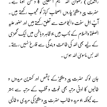
راشدین) رضوان اللہ علیہم اجمعین کا دشمن ہوتا ہے۔
حضرت پیر دستگیرؓ چاروں اصحابِ کبارؓ کو محبوب رکھتے ہیں۔
آپؓ اہلِ سنت و الجماعت سے تعلق رکھتے ہیں اور حضور علیہ
الصلوٰۃ والسلام کے نائب ہیں جو ظاہر و باطن میں ایک گھڑی
کے لیے بھی اللہ کی طاعت و بندگی سے فارغ نہیں رہتے۔
اللہ بس ماسویٰ اللہ ہوس۔
جان لو کہ حضرت پیر دستگیرؓ کے ناقص اور کمترین مریدوں و
طالبوں کا ادنیٰ مرتبہ بھی غوث و قطب کے مرتبہ سے بہتر
ہے کیونکہ جو مرید و طالب حضرت پیر دستگیرؓ کی مریدی و طالبی