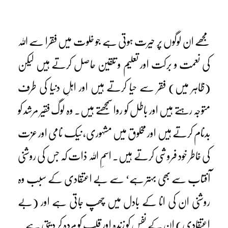
مجھے ان لوگوں پر حیرت ہوتی ہے جو خلوت میں فقرا سے اللہ
کی نعمت و برکت اور تعلیم و تلقین حاصل کرتے ہیں لیکن
(ظاہر میں) فقر سے حیا کرتے ہیں اور اہلِ دنیا کی طرف
متوجہ رہتے ہیں اور باطل کو روا سمجھتے ہیں۔ وہ لوگ فقیر مرشد کو
بدنام کرتے ہیں اور مخلوق میں مشہوری، نیک نامی اور عزت
کی خاطر خود فروشی کرتے ہیں۔ اسمِ اللہ ذات کہ جس کی روشنی
آفتاب سے بھی بہتر ہے‘ سے بے اعتقادی کے سبب وہ
روشنی ان کی انا کے بادل میں چھپ جاتی ہے اور (بے
اعتقادی) ان کے نفس کو زندہ اور قلب کو مردہ کر دیتی ہے۔