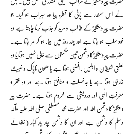
حضرت پیر دستگیرؓ کے مراتب عمیق سمندر کی مثل ہیں۔ جس
نے اس سمندر سے پانی کا قطرہ پیا وہ سیراب ہو گیا۔ جو
حضرت پیر دستگیرؓ کے طالب و مرید کو جذب کرنا چاہتا ہے وہ
خود سلب ہو جاتا ہے اور چند روز میں بیمار ہو کر مر جاتا ہے۔
حضرت پیر دستگیرؓ کا دشمن تین حکمتوں سے خالی نہیں ہوتا یا وہ
لعنتی شیطان و ابلیس رافضی ہوتا ہے یا ملعون ناپاک و خبیث
خارجی ہوتا ہے یا بدخصلت و منافق ہوتا ہے اور وہ فقر و
معرفتِ الٰہی اور درویشی سے محروم ہوتا ہے۔ حضرت پیر
دستگیرؓ کا دشمن اللہ اور حضرت محمد مصطفی صلی اللہ علیہ وآلہٖ
وسلم کا دشمن ہے اور ان کا دشمن چار یارِ کبار (خلفائے