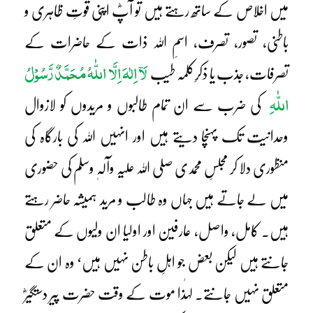
میں اخلاص کے ساتھ رہتے ہیں تو آپؓ اپنی قوتِ ظاہری و
باطنی، تصور، تصرف، اسمِ اللہ ذات کے حاضرات کے
لَآ اِلٰہَ اِلَّا اللّٰہُ مُحَمَّدٌ رَّسُوْلُ
تصرفات، جذب یا ذکرِکلمہ طیب
اللّٰہِ
کی ضرب سے ان تمام طالبوں و مریدوں کو لازوال
وحدانیت تک پہنچا دیتے ہیں اور انہیں اللہ کی بارگاہ کی
منظوری دلا کر مجلسِ محمدی صلی اللہ علیہ وآلہٖ وسلم کی حضوری
میں لے جاتے ہیں جہاں وہ طالب و مرید ہمیشہ حاضر رہتے
ہیں۔ کامل، واصل، عارفین اور اولیا ان ولیوں کے متعلق
جانتے ہیں لیکن بعض جو اہلِ باطن نہیں ہیں‘ وہ ان کے
متعلق نہیں جانتے۔ لہٰذا موت کے وقت حضرت پیر دستگیرؓ