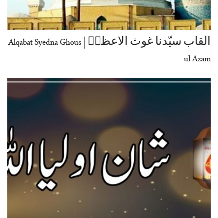
القاب سیّدنا غوث الاعظمؓ | Alqabat Syedna Ghous
ul Azam