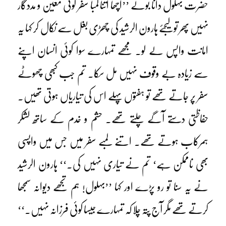
حضرت بہلول دانا بولے ’’اچھا اتنا لمبا سفر کوئی معین و مددگار
نہیں پھر تو لیجئے ہارون الرشید کی چھڑی بغل سے نکال کر کہا یہ
امانت واپس لے لو۔ مجھے تمہارے سوا کوئی انسان اپنے
سے زیادہ بے وقوف نہیں مل سکا۔ تم جب کبھی چھوٹے
سفر پر جاتے تھے تو ہفتوں پہلے اس کی تیاریاں ہوتی تھیں۔
حفاظتی دستے آگے چلتے تھے۔ حشم و خدم کے ساتھ لشکر
ہمرکاب ہوتے تھے۔ اتنے لمبے سفر میں جس میں واپسی
بھی ناممکن ہے‘ تم نے تیاری نہیں کی۔‘‘ ہارون الرشید
نے یہ سنا تو رو پڑے اور کہا ’’بہلول! ہم تجھے دیوانہ سمجھا
کرتے تھے مگر آج پتہ چلا کہ تمہارے جیسا کوئی فرزانہ نہیں۔‘‘