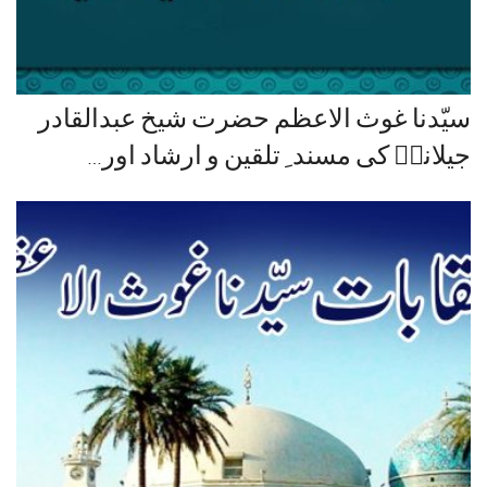
سیّدنا غوث الاعظم حضرت شیخ عبدالقادر
جیلانیؓ کی مسند ِ تلقین و ارشاد اور…