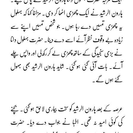
ہارون الرشید نے ایک چھڑی اٹھا کر دی۔ مزاخاً کہا کہ بہلول
یہ چھڑی تمہیں دے رہا ہوں۔ جو شخص تمہیں اپنے سے
زیادہ بے وقوف نظر آئے اسے دے دینا۔ حضرت بہلول دانا
نے بڑی سنجیدگی کے ساتھ چھڑی لے کر رکھ لی اور واپس چلے
آئے۔ بات آئی گئی ہو گئی۔ شاید ہارون الرشید بھی بھول
گئے ہوں گے۔
عرصہ کے بعد ہارون الرشید کو سخت بیماری لاحق ہو گئی۔ بچنے
کی کوئی امید نہ تھی۔ اطبا نے جواب دے دیا۔ حضرت