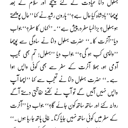
بہلول دانا عیادت کے لئے پہنچے اور سلام کے بعد
پوچھا’’بادشاہ کیا حال ہے؟‘‘ ہارون رشید نے کہا ’’حال پوچھتے
ہو بہلول؟ بڑا لمبا سفر درپیش ہے‘‘۔ ’’کہاں کا سفر؟‘‘ جواب
دیا’’آخرت کا۔‘‘ حضرت بہلول دانا نے سادگی سے پوچھا
’’واپسی کب ہو گی؟‘‘ جواب دیا ’’بہلول! تم بھی عجیب
آدمی ہو، بھلا آخرت کے سفر سے بھی کوئی واپس ہوا
ہے۔‘‘ حضرت بہلول دانا نے تعجب سے کہا ’’اچھا آپ
واپس نہیں آئیں گے تو آپ نے کتنے حفاظتی دستے آگے
روانہ کئے اور ساتھ ساتھ کون جائے گا؟‘‘ جواب دیا ’’آخرت
کے سفر میں کوئی ساتھ نہیں جایا کرتا۔ خالی ہاتھ جا رہا ہوں۔‘‘