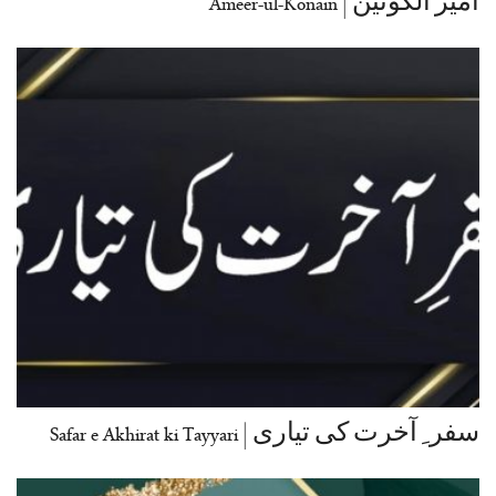
امیر الکونین | Ameer-ul-Konain
سفر ِ آخرت کی تیاری | Safar e Akhirat ki Tayyari