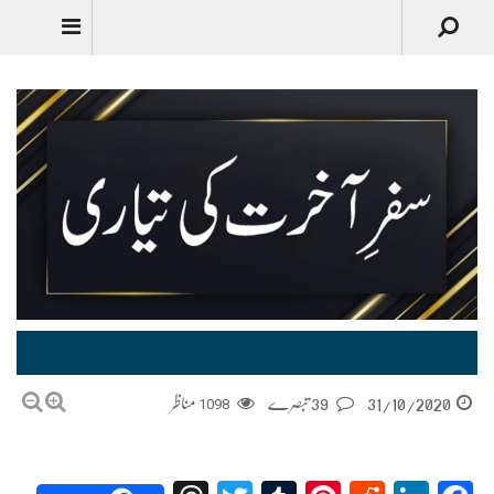
سفر ِ آخرت کی تیاری | Safar e Akhirat ki Tayyari
31/10/2020
39 تبصرے
1098
مناظر