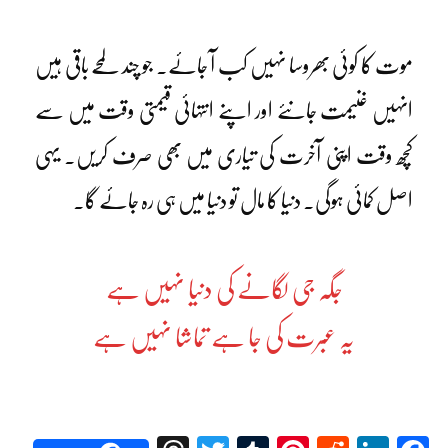
موت کا کوئی بھروسا نہیں کب آ جائے۔ جو چند لمحے باقی ہیں
انہیں غنیمت جانئے اور اپنے انتہائی قیمتی وقت میں سے
کچھ وقت اپنی آخرت کی تیاری میں بھی صرف کریں۔ یہی
اصل کمائی ہوگی۔ دنیا کا مال تو دنیا میں ہی رہ جائے گا۔
جگہ جی لگانے کی دنیا نہیں ہے
یہ عبرت کی جا ہے تماشا نہیں ہے