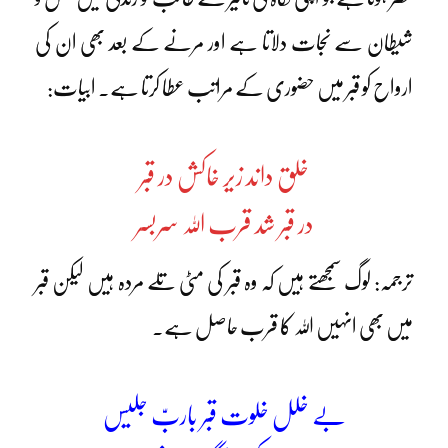
شیطان سے نجات دلاتا ہے اور مرنے کے بعد بھی ان کی
ارواح کو قبر میں حضوری کے مراتب عطا کرتا ہے۔ ابیات:
خلق داند زیر خاکش در قبر
در قبر شد قرب اللہ سربسر
ترجمہ: لوگ سمجھتے ہیں کہ وہ قبر کی مٹی تلے مردہ ہیں لیکن قبر
میں بھی انہیں اللہ کا قرب حاصل ہے۔
بے خلل خلوت قبر باربّ جلیس