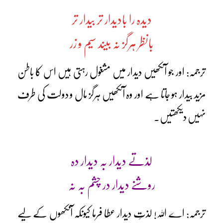
دیدہ را بادیدار تر بیدار تر
بانظر ہرگز نہ بیند سیم و زر
ترجمہ: اور جو آنکھیں دیدار میں مشغول رہتی ہیں اس کا باطن
مزید بیدار ہو جاتا ہے اور وہ آنکھیں ہرگز مال و دولت کی طرف
نہیں دیکھتیں۔
لذتے دیدار بہ دیدار دہ
روشنے دیدار در چشم بہ نہ
ترجمہ: اے اللہ! لذتِ دیدار عطا فرما کیونکہ آنکھوں کے لیے