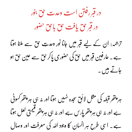
در قبر رفتن است وحدت حق بنور
در قبر حق یافت حق باحق حضور
ترجمہ: ان کے لیے قبر میں جانا نورِ وحدتِ حق سے ملنا ہوتا
ہے۔ عارفین قبر میں حق کی حضوری پا کر حق سے عین حق ہو
جاتے ہیں۔
ہر پتھر قبلہ کی مثل لائقِ سجدہ نہیں ہوتا اور نہ ہی ہر پتھر کسوٹی
ہے اور نہ ہی ہر پتھر پارس ہے اور نہ ہی ہر پتھر قیمتی لعل ہوتا
ہے۔ اسی طرح ہر انسان کا وجود اللہ کی معرفت اور وصال