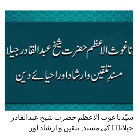
سیّدنا غوث الاعظم حضرت شیخ عبدالقادر
جیلانیؓ کی مسند ِ تلقین و ارشاد اور…