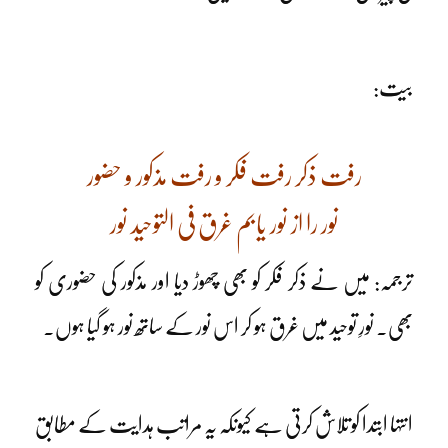
بیت:
رفت ذکر رفت فکر و رفت مذکور و حضور
نور را از نور یابم غرق فی التوحید نور
ترجمہ: میں نے ذکر فکر کو بھی چھوڑ دیا اور مذکور کی حضوری کو
بھی۔ نورِ توحید میں غرق ہو کر اس نور کے ساتھ نور ہو گیا ہوں۔
انتہا ابتدا کو تلاش کرتی ہے کیونکہ یہ مراتب ہدایت کے مطابق