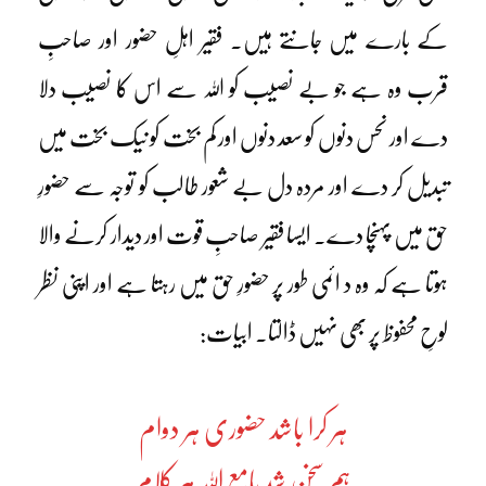
کے بارے میں جانتے ہیں۔ فقیر اہلِ حضور اور صاحبِ
قرب وہ ہے جو بے نصیب کو اللہ سے اس کا نصیب دلا
دے اور نحس دنوں کو سعد دنوں اور کم بخت کو نیک بخت میں
تبدیل کر دے اور مردہ دل بے شعور طالب کو توجہ سے حضورِ
حق میں پہنچا دے۔ ایسا فقیر صاحبِ قوت اور دیدار کرنے والا
ہوتا ہے کہ وہ د ائمی طور پر حضورِ حق میں رہتا ہے اور اپنی نظر
لوحِ محفوظ پر بھی نہیں ڈالتا۔ ابیات:
ہر کرا باشد حضوری ہر دوام
ہم سخن شد بامع اللہ ہر کلام