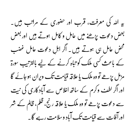
یہ اللہ کی معرفت، قرب اور حضوری کے مراتب ہیں۔
بعض دعوت پڑھنے میں عامل و کامل ہوتے ہیں اور بعض
محض عامل ہی ہوتے ہیں۔ اگر اہلِ دعوت عامل غضب
کے باعث کسی ملک کو تباہ کرنے کے لیے بالترتیب سورۃ
مزمل پڑھے تو وہ ملک یا علاقہ قیامت تک ویران ہو جائے گا
اور اگر لطف و کرم کے ساتھ اخلاص سے آبادکاری کی نیت
سے دعوت پڑھے تو وہ ملک یا علاقہ رنج، ظلم، ظالم کے شر
اور آفات سے قیامت تک آباد و سلامت رہے گا۔