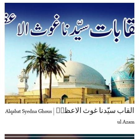
القاب سیّدنا غوث الاعظمؓ | Alqabat Syedna Ghous
ul Azam