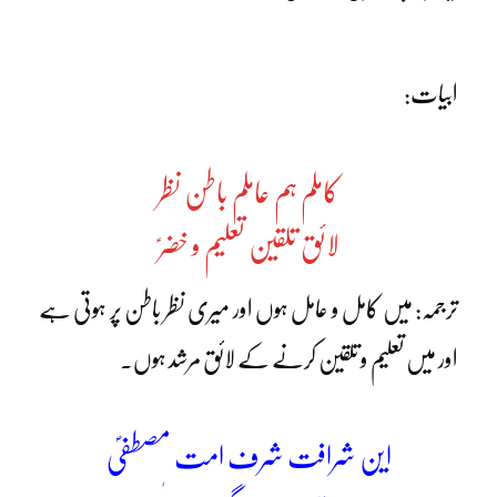
ابیات:
کاملم ہم عاملم باطن نظر
لائق تلقین تعلیم و خضرؑ
ترجمہ: میں کامل و عامل ہوں اور میری نظر باطن پر ہوتی ہے
اور میں تعلیم و تلقین کرنے کے لائق مرشد ہوں۔
این شرافت شرف امت مصطفیؐ