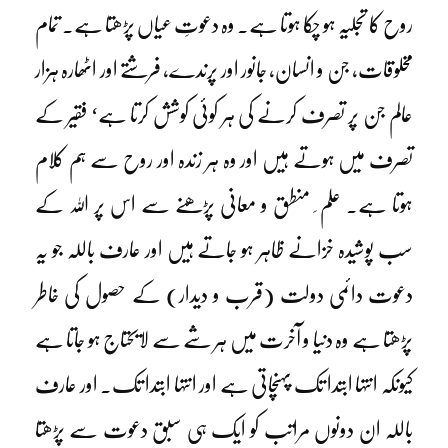
روح کا تجلیہ ہو چکا ہوتا ہے۔ وہ دعوتِ عیاں پڑھتا ہے۔ تمام
مخلوقات، جن و انسان، جانور اور پرندے، فرشتے اور اٹھارہ ہزار
عالم جن پر تصرف کرنے کی ہر کوئی کوشش کرتا ہے‘ فقیر کے
تصرف میں ہوتے ہیں اور وہ ہر زندہ اور روح سے ہم کلام
ہوتا ہے۔ علم ِ منطق و معانی پڑھنے سے اس پر اللہ کے
سب پوشیدہ خزانے ظاہر ہو جاتے ہیں اور عارف باللہ جو یہ
دعوت دائمی دولت (قرب و دیدار) کے حصول کی خاطر
پڑھتا ہے وہ دنیا و آخرت میں ہر شے سے لایحتاج ہو جاتا ہے
کیونکہ انتہا ابتدا تک پہنچاتی ہے اور انتہا ابتدا تک۔ اور عارف
باللہ ان دونوں مراتب کو ایک ہی سبق دعوت سے پڑھتا