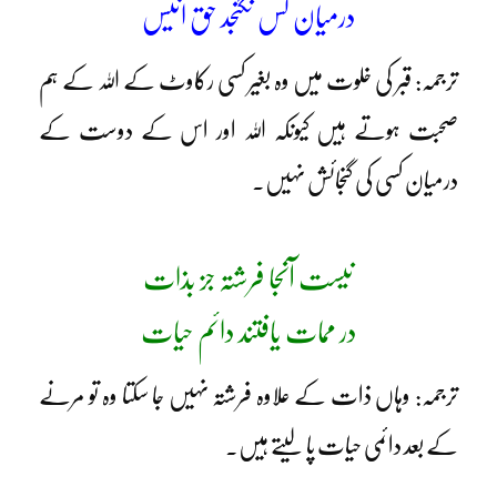
درمیان کس نگنجد حق انیس
ترجمہ: قبر کی خلوت میں وہ بغیر کسی رکاوٹ کے اللہ کے ہم
صحبت ہوتے ہیں کیونکہ اللہ اور اس کے دوست کے
درمیان کسی کی گنجائش نہیں۔
نیست آنجا فرشتہ جز بذات
در ممات یافتند دائم حیات
ترجمہ: وہاں ذات کے علاوہ فرشتہ نہیں جا سکتا وہ تو مرنے
کے بعد دائمی حیات پا لیتے ہیں۔