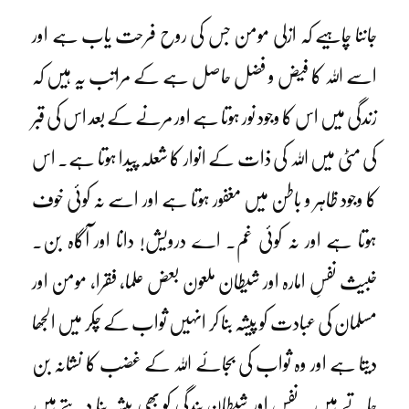
جاننا چاہیے کہ ازلی مومن جس کی روح فرحت یاب ہے اور
اسے اللہ کا فیض و فضل حاصل ہے کے مراتب یہ ہیں کہ
زندگی میں اس کا وجود نور ہوتا ہے اور مرنے کے بعد اس کی قبر
کی مٹی میں اللہ کی ذات کے انوار کا شعلہ پیدا ہوتا ہے۔ اس
کا وجود ظاہر و باطن میں مغفور ہوتا ہے اور اسے نہ کوئی خوف
ہوتا ہے اور نہ کوئی غم۔ اے درویش! دانا اور آگاہ بن۔
خبیث نفسِ امارہ اور شیطان ملعون بعض علما، فقرا، مومن اور
مسلمان کی عبادت کو پیشہ بنا کر انہیں ثواب کے چکر میں الجھا
دیتا ہے اور وہ ثواب کی بجائے اللہ کے غضب کا نشانہ بن
جاتے ہیں۔ نفس اور شیطان بندگی کو بھی پیشہ بنا دیتے ہیں