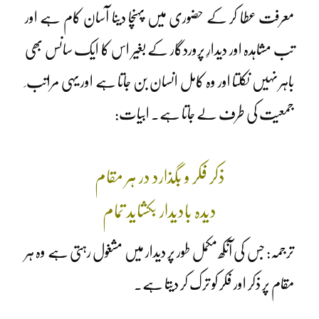
معرفت عطا کر کے حضوری میں پہنچا دینا آسان کام ہے اور
تب مشاہدہ اور دیدارِ پروردگار کے بغیر اس کا ایک سانس بھی
باہر نہیں نکلتا اور وہ کامل انسان بن جاتا ہے اور یہی مراتب ِ
جمعیت کی طرف لے جاتا ہے۔ ابیات:
ذکر فکر و بگذارد در ہر مقام
دیدہ بادیدار بکشاید تمام
ترجمہ: جس کی آنکھ مکمل طور پر دیدار میں مشغول رہتی ہے وہ ہر
مقام پر ذکر اور فکر کو ترک کر دیتا ہے۔