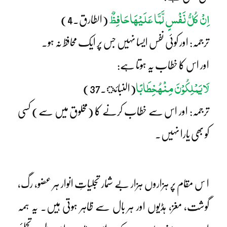
اِنْ کُلُّ نَفْسٍ لَّمَّا عَلَیْھَاحَافِظٌ
(الطارق۔4)
ترجمہ: اور کوئی نفس ایسا نہیں جس پر ایک محافظ نہ ہو۔
اور اس کا خطاب یہ ہوتا ہے:
لَایَمْلِکُوْنَ مِنْہُ
خِطَابًا
(النبائ۔37)
ترجمہ: اور اس سے خطاب کرنے کا (مخلوق میں سے) کسی
کو بھی یارا نہیں۔
ا س مقام پر ہزاروں ہزار بے شمار تجلیاتِ انوار ہر عضو، رگ،
گوشت، مغز، ہڈیوں اور ہر بال سے ظاہر ہوتی ہیں۔ یہ ہمہ