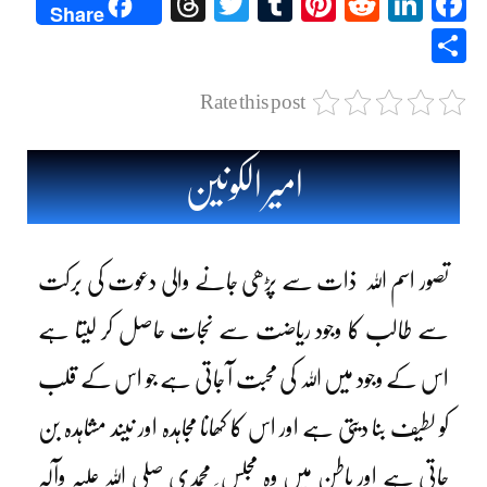
Threads
Twitter
Tumblr
Pinterest
Reddit
LinkedIn
Facebook
Share
Share
Rate this post
امیر الکونین
تصور اسم اللہ ذات سے پڑھی جانے والی دعوت کی برکت
سے طالب کا وجود ریاضت سے نجات حاصل کر لیتا ہے
اس کے وجود میں اللہ کی محبت آ جاتی ہے جو اس کے قلب
کو لطیف بنا دیتی ہے اور اس کا کھانا مجاہدہ اور نیند مشاہدہ بن
جاتی ہے اور باطن میں وہ مجلس ِ محمدی صلی اللہ علیہ وآلہٖ