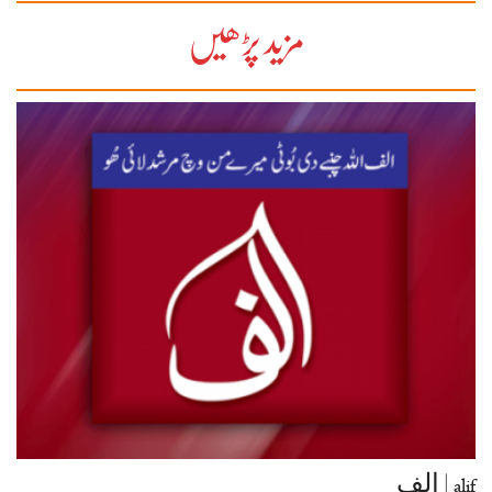
مزید پڑھیں
alif | الف