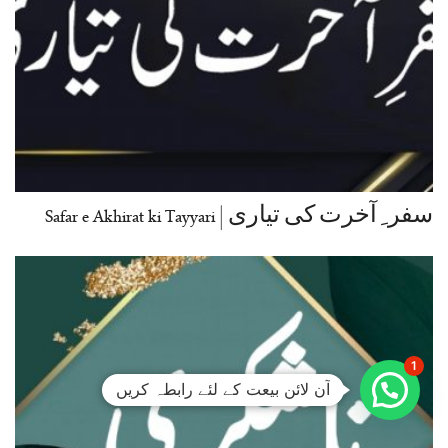
سفر ِ آخرت کی تیاری | Safar e Akhirat ki Tayyari
1
آن لائن بیعت کے لئے رابطہ کریں