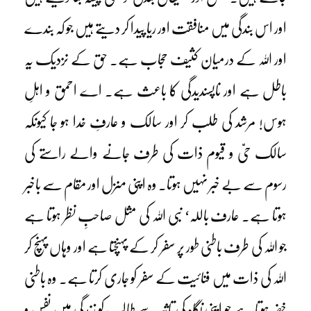
اور اس بندگی میں منافقت اور ریا پیدا کر دیتے ہیں جو کہ بندے
اور اللہ کے درمیان کثیف حجاب ہے۔ حق کے نزدیک یہ
باطل ہے اور ناپسندیدگی کا باعث ہے۔ اے احمق و اہلِ
ہوس! مرشد کی طلب کر اور سالک و عارفِ خدا ہو جا کیونکہ
سالک حیّ و قیوم ذات کی طرف جانے والے راستے کی
رسوم سے بے خبر نہیں ہوتا۔ وہ اپنی منزل اور مقام سے باخبر
ہوتا ہے۔ عارف باللہ‘ نبی اللہ کی مثل صاحبِ نظر ہوتا ہے
جو اللہ کی طرف باطنی طور پر سفر کر کے پہنچتا ہے اور وہاں پہنچ کر
اللہ کی ذات میں فنائیت کے سفر کو جاری کرتا ہے۔ وہ باطنی
خضر ہوتا ہے جو اپنی نگاہ کی تاثیر سے طالب کو زندگی میں نفس و