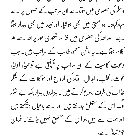
وسلم کی حضوری میں ہوتا ہے ان مراتب کے حصول پر اسے
مبارکباد۔ وہ مستی میں بھی ہوشیار اور نیند میں بھی بیدار ہوتا
ہے۔ وہ اللہ کی حضوری میں فنا اور شعوری طور پر اللہ سے ہم
کلام ہوتا ہے۔ یہ باطن معمور طالب کے مراتب ہیں۔ جب
دعوت کاملیت کے ان مراتب پر پہنچتی ہے توانبیا، اولیا،
غوث، قطب، ابدال، اوتاد کی ارواح اور مؤکلات کے لشکر
طالب کی طرف رجوع کرتے ہیں۔ ہزاروں ہزار بلکہ بے شمار
لوگ اس کے متعلق جانتے ہیں اور اسے باعیاں دیکھتے ہیں
اور بہت سے ہیں جو اس کے متعلق نہیں جانتے۔ فرمانِ
حق تعالیٰ ہے: