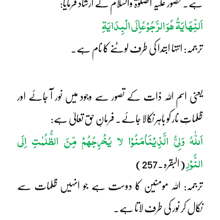
ہے۔ حضور علیہ الصلوٰۃ والسلام نے ارشاد فرمایا:
اَلنِّھَایَۃُ ھُوَ الرَّجُوْعُ
اِلَی الْبِدَایَۃِ
ترجمہ: انتہا ابتدا کی طرف لوٹنے کا نام ہے۔
یعنی اسم اللہ ذات کے تصور سے وجود میں نور آ جائے اور
ظلماتِ نار کو باہر نکالا جائے۔ فرمانِ حق تعالیٰ ہے:
اَللّٰہُ وَلِیُّ الَّذِیْنَ
اٰمَنُوْا لا یُخْرِجُھُمْ مِّنَ الظُّلُمٰتِ اِلَی
النُّوْرِ
(البقرہ۔257)
ترجمہ: اللہ مومنین کا دوست ہے جو انہیں ظلمات سے
نکال کر نور کی طرف لاتا ہے۔