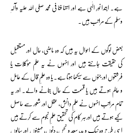
ہے۔ ابتدا نورِ الٰہی ہے اور انتہا فنا فی محمد صلی اللہ علیہ وآلہٖ
وسلم کے مراتب ہیں۔
بعض لوگوں کے احوال یہ ہیں کہ وہ ماضی، حال اور مستقبل
کی حقیقت جانتے ہیں اور انہوں نے یہ علم مؤکلات یا
فرشتوں اور جنوں سے سیکھا ہوتا ہے۔ یا وہ علمِ قال کے عامل
و عالم ہوتے ہیں یا قسمت کے حال بتانے والے۔ اور یہ
تمام مراتب انہوں نے علمِ دانش، عقل اور شعور سے حاصل
کیے ہوتے ہیں اور ہر کام کی تحقیق علمِ نجوم سے کرتے ہیں
اسی طرح وہ نیک و بد، سعد و نحس، دنوں، مہینوں اور سالوں