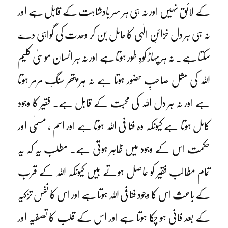
کے لائق نہیں اور نہ ہی ہر سر بادشاہت کے قابل ہے اور
نہ ہی ہر دل خزائنِ الٰہی کا حامل بن کر وحدت کی گواہی دے
سکتا ہے۔ نہ ہر پہاڑ کوہِ طور ہوتا ہے اور نہ ہر انسان موسیٰ کلیم
اللہ کی مثل صاحبِ حضور ہوتا ہے نہ ہر پتھر سنگِ مرمر ہوتا
ہے اور نہ ہر دل اللہ کی محبت کے قابل ہے۔ فقیر کا وجود
کامل ہوتا ہے کیونکہ وہ فنا فی اللہ ہوتا ہے اور اسم ، مسمّٰی اور
حکمت اس کے وجود میں ظاہر ہوتی ہے۔ مطلب یہ کہ یہ
تمام مطالب فقیر کو حاصل ہوتے ہیں کیونکہ اللہ کے قرب
کے باعث اس کا وجود فنا فی اللہ ہوتا ہے اور اس کا نفس تزکیہ
کے بعد فانی ہو چکا ہوتا ہے اور اس کے قلب کا تصفیہ اور