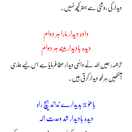
دیدار کی روشنی سے بہتر کچھ نہیں۔
دادہ دیدار مارا ہر دوام
دیدہ بادیدار بیند ہر دوام
ترجمہ: ہمیں اللہ نے دائمی دیدار عطا فرمایا ہے اس لیے ہماری
آنکھیں ہر لمحہ دیدار کرتی ہیں۔
باھوؒ جز بدیدارے نداند ہیچ راہ
دیدہ بادیدار شد وحدت اِلٰہ