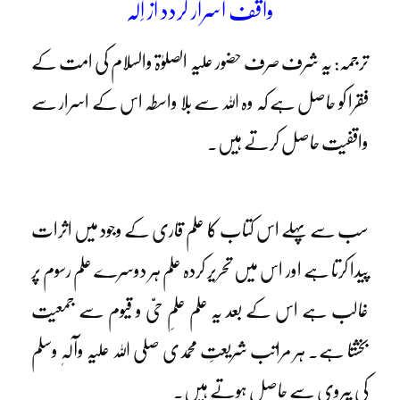
واقف اسرار گردد از اِلٰہ
ترجمہ: یہ شرف صرف حضور علیہ الصلوٰۃ والسلام کی امت کے
فقرا کو حاصل ہے کہ وہ اللہ سے بلا واسطہ اس کے اسرار سے
واقفیت حاصل کرتے ہیں۔
سب سے پہلے اس کتاب کا علم قاری کے وجود میں اثرات
پیدا کرتا ہے اور اس میں تحریر کردہ علم ہر دوسرے علم رسوم پر
غالب ہے اس کے بعد یہ علم علمِ حیّ و قیوم سے جمعیت
بخشتا ہے۔ ہر مراتب شریعتِ محمدی صلی اللہ علیہ وآلہٖ وسلم
کی پیروی سے حاصل ہوتے ہیں۔