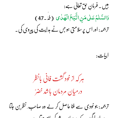
ہیں۔ فرمانِ حق تعالیٰ ہے:
وَالسَّلٰمُ عَلٰی مَنِ اتَّبَعَ الْھُدٰی
(طٰہٰ۔47)
ترجمہ: اور اس پر سلامتی ہو جس نے ہدایت کی پیروی کی۔
ابیات:
ہر کہ از خود گشت فانی بانظر
درمیان مردمان باشد خضرؑ
ترجمہ: جو خودی سے فنا حاصل کر لے وہ صاحب ِ نظر بن جاتا