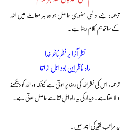
ترجمہ: جسے دائمی حضوری حاصل ہو وہ ہر معاملے میں اللہ
کے ساتھ ہم کلام رہتا ہے۔
نظر آنرا بر نظر ناظر خدا
راہ ناظر این بود اہل از لقا
ترجمہ: اس کی نظر اللہ کی رضا پر ہوتی ہے کیونکہ وہ اللہ کو دیکھنے
والا ہوتا ہے۔ دیدار کی یہ راہ اہلِ لقا سے حاصل ہوتی ہے۔
یہ مراتب فقیر کی ابتدا ہیں۔