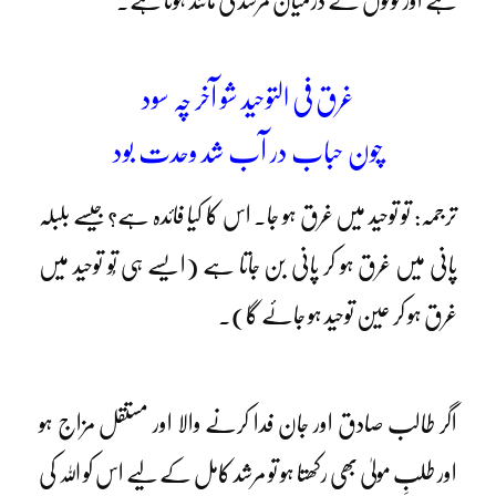
ہے اور لوگوں کے درمیان مرشد کی مانند ہوتا ہے۔
غرق فی التوحید شو آخر چہ سود
چون حباب در آب شد وحدت بود
ترجمہ: تو توحید میں غرق ہو جا۔ اس کا کیا فائدہ ہے؟ جیسے بلبلہ
پانی میں غرق ہو کر پانی بن جاتا ہے (ایسے ہی تُو توحید میں
غرق ہو کر عین توحید ہو جائے گا)۔
اگر طالب صادق اور جان فدا کرنے والا اور مستقل مزاج ہو
اور طلبِ مولیٰ بھی رکھتا ہو تو مرشد کامل کے لیے اس کو اللہ کی