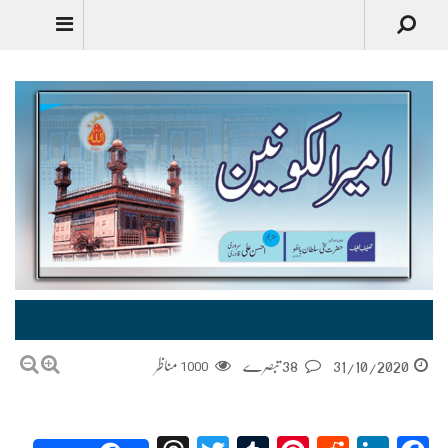
Urdu
امیر الکونین | Ameer-ul-Konain
31/10/2020
38 تبصرے
1000
مناظر