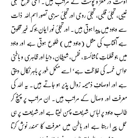
اوست در مغز و پوست کے مراتب ہیں۔ اسی طرح تجلیٔ
غیبی، تجلیٔ قلبی، تجلیٔ روحی اور تجلیٔ سرّی تصور اسم ِاللہ ذات
سے وجود میں پیدا ہوتی ہیں۔ اور تجلیٔ نورِ ایمان جو کہ غیر مخلوق
ہے آفتاب کی مثل (وجود میں) طلوع ہوتی ہے اور وجود
میں جو ظلماتِ ناشائستہ، نفس، شیطان، دنیا اور ظاہری و باطنی
حواسِ خمسہ کی غلاظت ہے‘ اسے مکمل طور پر باہر نکال دیتی
ہے اور اوصافِ ذمیمہ زوال پذیر ہو جاتے ہیں۔ یہ اللہ کی
معرفت اور وصال کے مراتب ہیں۔ ان مراتب پر پہنچ کر
طالب وجود پر لباسِ شریعت پہن لیتا ہے اور شریعت پر ہی
عمل پیر ا رہتا ہے اور باطن میں معرفت کا سمندر نوش کرتا