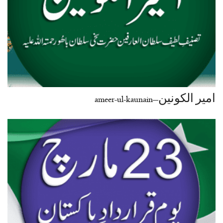
امیر الکونین–ameer-ul-kaunain