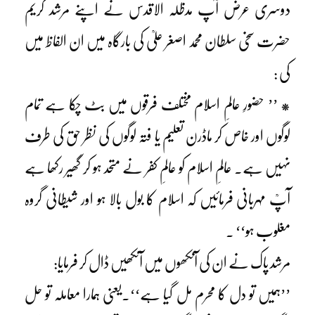
دوسری عرض آپ مدظلہ الاقدس نے اپنے مرشد کریم
حضرت سخی سلطان محمد اصغر علیؒ کی بارگاہ میں ان الفاظ میں
کی :
* ’’ حضورِ عالمِ اسلام مختلف فرقوں میں بٹ چکا ہے تمام
لوگوں اور خاص کر ماڈرن تعلیم یا فتہ لوگوں کی نظر حق کی طرف
نہیں ہے۔ عالمِ اسلام کو عالمِ کفر نے متحد ہو کر گھیر رکھا ہے
آپؒ مہربانی فرمائیں کہ اسلام کا بول بالا ہو اور شیطانی گروہ
مغلوب ہو‘‘ ۔
مرشد پاک نے ان کی آنکھوں میں آنکھیں ڈال کر فرمایا:
’’ہمیں تو دل کا محرم مل گیا ہے‘‘۔یعنی ہمارا معاملہ تو حل