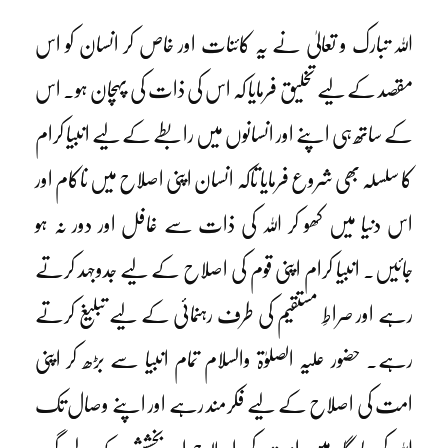
اللہ تبارک و تعالیٰ نے یہ کائنات اور خاص کر انسان کو اس
مقصد کے لیے تخلیق فرمایا کہ اس کی ذات کی پہچان ہو۔ اس
کے ساتھ ہی اپنے اور انسانوں میں رابطے کے لیے انبیا کرام
کا سلسلہ بھی شروع فرمایا تاکہ انسان اپنی اصلاح میں ناکام اور
اس دنیا میں کھو کر اللہ کی ذات سے غافل اور دور نہ ہو
جائیں۔ انبیا کرام اپنی قوم کی اصلاح کے لیے جدوجہد کرتے
رہے اور صراطِ مستقیم کی طرف رہنمائی کے لیے تبلیغ کرتے
رہے۔ حضور علیہ الصلوٰۃ والسلام تمام انبیا سے بڑھ کر اپنی
امت کی اصلاح کے لیے فکرمند رہے اور اپنے وصال تک