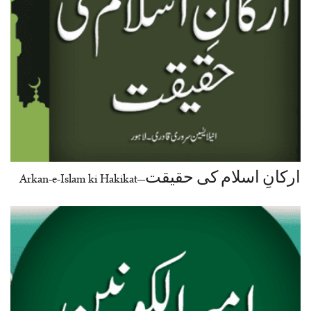
ارکانِ اسلام کی حقیقت–Arkan-e-Islam ki Hakikat