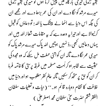
بقیہ زندگی تیری بارگاہ میں پیش کرتا ہوں تو میری بقیہ زندگی
میرے مرشد کو لگا دے اور ان کی عمر بڑھا دے اور مجھے ان
کی جگہ اس دنیا سے اٹھا لے بیشک یا اللہ! تو دعاؤں کو قبول
کرنیوالا ہے اور تیرا یہ وعدہ ہے کہ یہ مقامات شعائر اللہ ہیں اور
یہاں دعائیں کبھی ردّ نہیں ہوتیں اللہ پاک میرے مرشد پاک کو
میری عمر لگا دے تاکہ ان کو اتنی مہلت مل سکے کہ وہ مجدد کی
حیثیت سے ظاہر ہو کر اُمتِ مسلمہ میں فرقہ پرستی کا خاتمہ فرما
کر ان کو حق پر متحد کر سکیں تاکہ عالمِ کفر مغلوب ہو اور دنیا میں
خلافت کا نظام دوبارہ قائم ہو۔‘‘ (حیات و تعلیمات سلطان
الفقر ششم حضرت سخی سلطان محمد اصغر علیؒ )