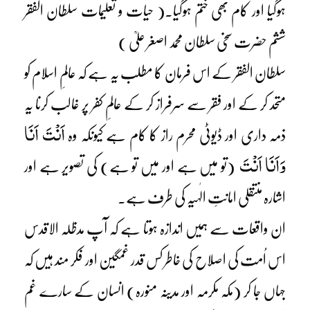
ہوگیا اور کام بھی ختم ہوگیا۔( حیات و تعلیمات سلطان الفقر
ششم حضرت سخی سلطان محمد اصغر علیؒ )
سلطان الفقر کے اس فرمان کا مطلب یہ ہے کہ عالمِ اسلام کو
متحد کر کے اور فقر سے سرفراز کر کے عالمِ کفر پر غالب کرنا یہ
اَنْتَ اَنَا
ذمہ داری اور ڈیوٹی محرم راز کا کام ہے کیونکہ وہ
وَاَنَا اَنْتَ
(تو میں ہے اور میں تو ہے) کی تصویر ہے اور
اشارہ منتقلی امانتِ الٰہیہ کی طرف ہے۔
ان واقعات سے ہمیں اندازہ ہوتا ہے کہ آپ مدظلہ الاقدس
اس اُمت کی اصلاح کی خاطر کس قدر غمگین اور فکر مند ہیں کہ
جہاں جا کر (مکہ مکرمہ اور مدینہ منورہ) انسان کے سارے غم