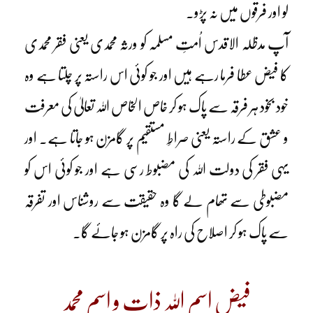
لو اور فرقوں میں نہ پڑو۔
آپ مدظلہ الاقدس اُمتِ مسلمہ کو ورثہ محمدی یعنی فقر محمدی
کا فیض عطا فرما رہے ہیں اور جو کوئی اس راستہ پر چلتا ہے وہ
خود بخود ہر فرقہ سے پاک ہو کر خاص الخاص اللہ تعالیٰ کی معرفت
و عشق کے راستہ یعنی صراطِ مستقیم پر گامزن ہو جاتا ہے۔ اور
یہی فقر کی دولت اللہ کی مضبوط رسی ہے اور جو کوئی اس کو
مضبوطی سے تھام لے گا وہ حقیقت سے روشناس اور تفرقہ
سے پاک ہو کر اصلاح کی راہ پر گامزن ہو جائے گا۔
فیض اسم اللہ ذات و اسمِ محمد