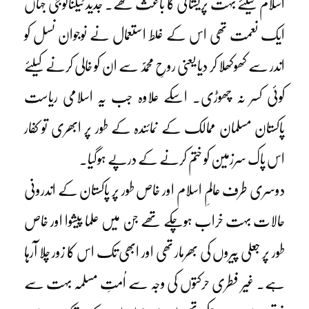
اسلام کیلئے بہت پریشانی کا باعث تھے۔ جدید ٹیکنالوجی جہاں
ایک نعمت تھی اس کے غلط استعمال نے نوجوان نسل کو
اندر سے کھوکھلا کر دیا یعنی روحِ محمدؐ سے ان کو خالی کرنے کیلئے
کوئی کسر نہ چھوڑی۔ اسکے علاوہ جب یہ اسلامی ریاست
پاکستان مسلمان ممالک کے نمائندہ کے طور پر ابھری تو کفار
اس پاک سرزمین کو ختم کرنے کے درپے ہوگیا۔
دوسری طرف عالمِ اسلام اور خاص طور پر پاکستان کے اندرونی
حالات بہت خراب ہوچکے تھے جن میں علما پیشوا اور خاص
طور پر جعلی پیروں کی بھرمار تھی اور ابھی تک اس کا زور چلا آرہا
ہے۔ غیر فطری حرکتوں کی وجہ سے اُمتِ مسلمہ بہت سے