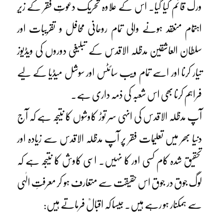
ورک قائم کیا گیا۔ اس کے علاوہ تحریک دعوتِ فقر کے زیرِ
اہتمام منعقد ہونے والی تمام روحانی محافل و تقریبات اور
سلطان العاشقین مدظلہ الاقدس کے تبلیغی دوروں کی ویڈیوز
تیار کرنا اور اسے تمام ویب سائٹس اور سوشل میڈیا کے لیے
فراہم کرنا بھی اس شعبہ کی ذمہ داری ہے۔
آپ مدظلہ الاقدس کی انہی سر توڑ کاوشوں کا نتیجہ ہے کہ آج
دنیا بھر میں تعلیمات فقر پر آپ مدظلہ الاقدس سے زیادہ اور
تحقیق شدہ کام کسی اور کا نہیں۔ اسی کاوش کا نتیجہ ہے کہ
لوگ جوق در جوق اس حقیقت سے متعارف ہو کر معرفتِ الٰہی
سے ہمکنار ہو رہے ہیں۔ جیسا کہ اقبالؒ فرماتے ہیں: