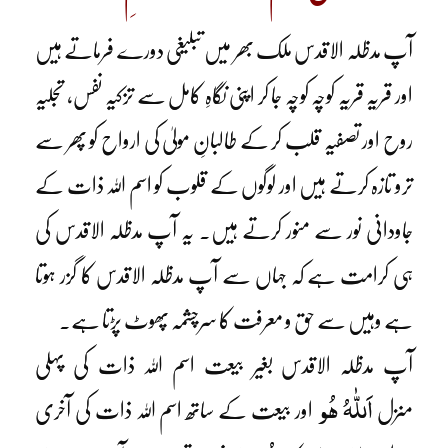
آپ مدظلہ الاقدس ملک بھر میں تبلیغی دورے فرماتے ہیں
اور قریہ قریہ کوچہ کوچہ جا کر اپنی نگاہِ کامل سے تزکیہ نفس، تجلیہ
روح اور تصفیہ قلب کر کے طالبانِ مولیٰ کی ارواح کو پھر سے
ترو تازہ کرتے ہیں اور لوگوں کے قلوب کو اسم اللہ ذات کے
جاودانی نور سے منور کرتے ہیں۔ یہ آپ مدظلہ الاقدس کی
ہی کرامت ہے کہ جہاں سے آپ مدظلہ الاقدس کا گزر ہوتا
ہے وہیں سے حق و معرفت کا سرچشمہ پھوٹ پڑتا ہے۔
آپ مدظلہ الاقدس بغیر بیعت اسم اللہ ذات کی پہلی
اَللّٰہُ ھُو
منزل
اور بیعت کے ساتھ اسم اللہ ذات کی آخری