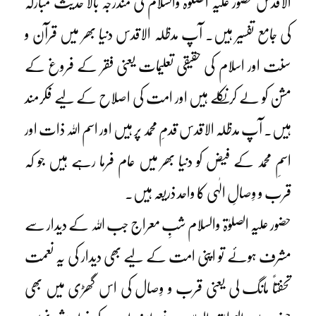
الاقدس حضور علیہ الصلوٰۃ والسلام کی مندرجہ بالا حدیث مبارکہ
کی جامع تفسیر ہیں۔ آپ مدظلہ الاقدس دنیا بھر میں قرآن و
سنت اور اسلام کی حقیقی تعلیمات یعنی فقر کے فروغ کے
مشن کو لے کر نکلے ہیں اور امت کی اصلاح کے لیے فکرمند
ہیں۔ آپ مدظلہ الاقدس قدمِ محمد پر ہیں اور اسم اللہ ذات اور
اسمِ محمد کے فیض کو دنیا بھر میں عام فرما رہے ہیں جو کہ
قرب و وِصالِ الٰہی کا واحد ذریعہ ہیں۔
حضور علیہ الصلوٰۃ والسلام شبِ معراج جب اللہ کے دیدار سے
مشرف ہوئے تو اپنی امت کے لیے بھی دیدار کی یہ نعمت
تحفتاً مانگ لی یعنی قرب و وِصال کی اس گھڑی میں بھی