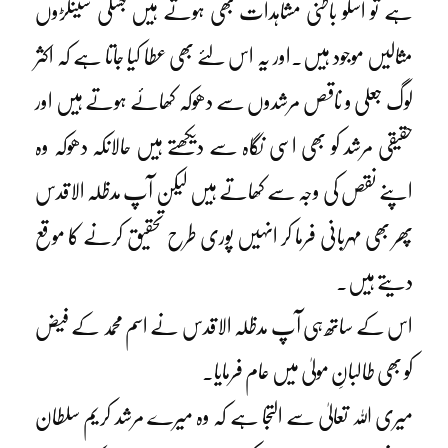
ہے تو اسکو باطنی مشاہدات بھی ہوتے ہیں جسکی سینکڑوں
مثالیں موجود ہیں۔اور یہ اس لئے بھی عطا کیا جاتا ہے کہ اکثر
لوگ جعلی و ناقص مرشدوں سے دھوکہ کھائے ہوتے ہیں اور
حقیقی مرشد کو بھی اسی نگاہ سے دیکھتے ہیں حالانکہ دھوکہ وہ
اپنے نقص کی وجہ سے کھاتے ہیں لیکن آپ مدظلہ الاقدس
پھر بھی مہربانی فرما کر انہیں پوری طرح تحقیق کرنے کا موقع
دیتے ہیں۔
اس کے ساتھ ہی آپ مدظلہ الاقدس نے اسم محمد کے فیض
کو بھی طالبانِ مولیٰ میں عام فرمایا۔
میری اللہ تعالیٰ سے التجا ہے کہ وہ میرے مرشد کریم سلطان