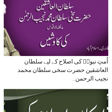
اُمتِ نبویؐ کی اصلاح کے لیے سلطان
العاشقین حضرت سخی سلطان محمد
نجیب الرحمن…