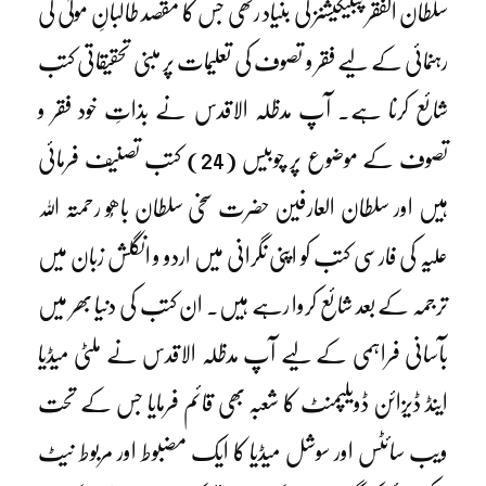
سلطان الفقر پبلیکیشنز کی بنیاد رکھی جس کا مقصد طالبانِ مولیٰ کی
رہنمائی کے لیے فقر و تصوف کی تعلیمات پر مبنی تحقیقاتی کتب
شائع کرنا ہے۔ آپ مدظلہ الاقدس نے بذاتِ خود فقر و
تصوف کے موضوع پر چوبیس (24) کتب تصنیف فرمائی
ہیں اور سلطان العارفین حضرت سخی سلطان باھُو رحمتہ اللہ
علیہ کی فارسی کتب کو اپنی نگرانی میں اردو و انگلش زبان میں
ترجمہ کے بعد شائع کروا رہے ہیں۔ ان کتب کی دنیا بھر میں
بآسانی فراہمی کے لیے آپ مدظلہ الاقدس نے ملٹی میڈیا
اینڈ ڈیزائن ڈویلپمنٹ کا شعبہ بھی قائم فرمایا جس کے تحت
ویب سائٹس اور سوشل میڈیا کا ایک مضبوط اور مربوط نیٹ