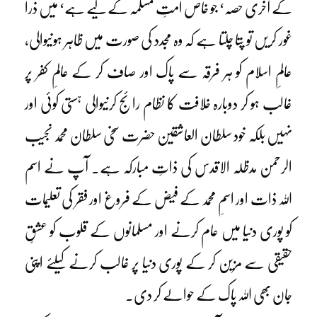
کے آخری حصہ‘ جو خاص اُمتِ مسلمہ کے لیے ہے‘ میں ذرا
غور کریں تو پتا چلتا ہے کہ وہ مجدد کی صورت میں ظاہر ہونیوالی،
عالمِ اسلام کو ہر فرقہ سے پاک اور صاف کر کے عالمِ کفر پر
غالب ہو کر دوبارہ خلافت کا نظام رائج کرنیوالی ہستی کوئی اور
نہیں بلکہ خود سلطان العاشقین حضرت سخی سلطان محمد نجیب
الرحمن مدظلہ الاقدس کی ذاتِ مبارکہ ہے۔ آپ نے اسم
اللہ ذات اور اسمِ محمد کے فیض کے فروغ اور فقر کی تعلیمات
کو پوری دنیا میں عام کرنے اور مسلمانوں کے قلوب کو عشقِ
حقیقی سے مزین کر کے پوری دنیا پر غالب کرنے کیلئے اپنی
جان بھی اللہ پاک کے حوالے کر دی۔