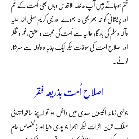
ختم ہوجاتے ہیں آپ مدظلہ الاقدس وہاں بھی اُمت کے غم
اور پریشانی کو لمحہ بھر بھی نہ بھولے اور نبی کریم صلی اللہ علیہ
وآلہٖ وسلم کی بارگاہِ عالیہ سے اُمت کی محبت و عشق،غم و تفکر
اور اصلاحِ امت کی سوغات لیکر ایک جذبہ و ولولہ سے سرشار
لوٹے۔
اصلاحِ اُمت بذریعہ فقر
جونہی زمانہ اکیسویں صدی میں داخل ہوا تو اپنے ساتھ انتہائی
مہلک ترین اثرات لیکر ابھرا جو پوری دنیا اور بالخصوص عالمِ