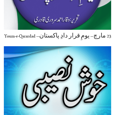
23 مارچ– یومِ قرار دادِ پاکستان– Youm-e-Qarardad