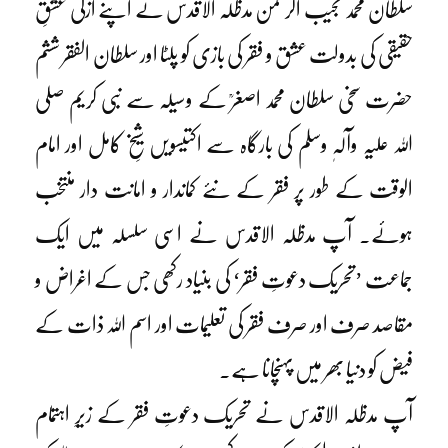
سلطان محمد نجیب الرحمن مدظلہ الاقدس نے اپنے ازلی عشقِ
حقیقی کی بدولت عشق و فقر کی بازی کو پلٹا اور سلطان الفقر ششم
حضرت سخی سلطان محمد اصغرؒ کے وسیلہ سے نبی کریم صلی
اللہ علیہ وآلہٖ وسلم کی بارگاہ سے اکتیسویں شیخِ کامل اور امام
الوقت کے طور پر فقر کے نئے کماندار و امانت دار منتخب
ہوئے۔ آپ مدظلہ الاقدس نے اسی سلسلہ میں ایک
جماعت ’تحریک دعوتِ فقر‘ کی بنیاد رکھی جس کے اغراض و
مقاصد صرف اور صرف فقر کی تعلیمات اور اسم اللہ ذات کے
فیض کو دنیا بھر میں پہنچانا ہے۔
آپ مدظلہ الاقدس نے تحریک دعوتِ فقر کے زیرِ اہتمام