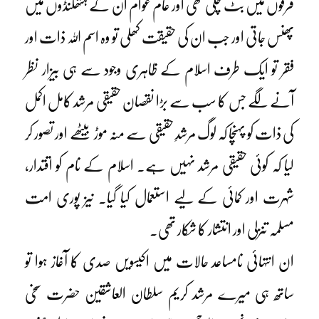
فرقوں میں بٹ چکی تھی اور عام عوام ان کے ہتھکنڈوں میں
پھنس جاتی اور جب ان کی حقیقت کھلی تو وہ اسم اللہ ذات اور
فقر تو ایک طرف اسلام کے ظاہری وجود سے ہی بیزار نظر
آنے لگے جس کا سب سے بڑا نقصان حقیقی مرشد کامل اکمل
کی ذات کو پہنچا کہ لوگ مرشدِ حقیقی سے منہ موڑ بیٹھے اور تصور کر
لیا کہ کوئی حقیقی مرشد نہیں ہے۔ اسلام کے نام کو اقتدار،
شہرت اور کمائی کے لیے استعمال کیا گیا۔ نیز پوری امت
مسلمہ تنزلی اور انتشار کا شکار تھی۔
ان انتہائی نامساعد حالات میں اکیسویں صدی کا آغاز ہوا تو
ساتھ ہی میرے مرشد کریم سلطان العاشقین حضرت سخی