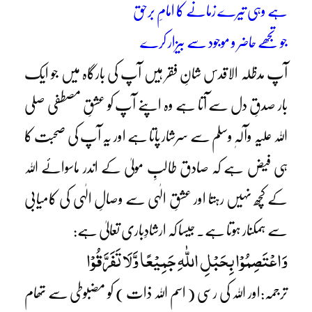
ہے وہی تیرے زمانے کا امامِ برحق
جو تجھے حاضر و موجود سے بیزار کرے
آپ مدظلہ الاقدس شانِ فقر ہیں آپ کی بارگاہ میں جو ایک
بار صدقِ دل سے آتا ہے وہ اپنے آپ کو عشقِ مصطفی صلی
اللہ علیہ وآلہٖ وسلم سے سرشار پاتا ہے اور یہ آپ کی صحبت کا
ہی فیض ہے کہ صادق طالبِ مولیٰ کے اندر ماسوائے اللہ
کے کچھ نہیں رہتا اور عشقِ الٰہی سے وصالِ الٰہی کی کامیابی
سے ہمکنار ہوتا ہے۔ جیسا کہ ارشادِباری تعالیٰ ہے:
وَاعْتَصِمُوْا بِحَبْلِ اللّٰہِ جَمِیْعًا وَّلَا تَفَرَّقُوْا
ترجمہ:اور اللہ کی رسی ( اسم اللہ ذات ) کو مضبوطی سے تھام