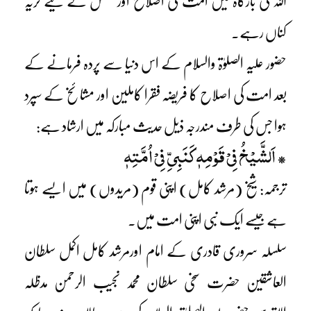
اللہ کی بارگاہ میں امت کی اصلاح اور بخشش کے لیے گریہ
کناں رہے۔
حضور علیہ الصلوٰۃ والسلام کے اس دنیا سے پردہ فرمانے کے
بعد امت کی اصلاح کا فریضہ فقرا کاملین اور مشائخ کے سپرد
ہوا جس کی طرف مندرجہ ذیل حدیث مبارکہ میں ارشاد ہے:
اَلشَّیْخُ فِیْ قَوْمِہٖ کَنَبِیِّ فِیْ اُمَّتِہٖ
*
ترجمہ: شیخ (مرشد کامل) اپنی قوم (مریدوں) میں ایسے ہوتا
ہے جیسے ایک نبی اپنی امت میں۔
سلسلہ سروری قادری کے امام اورمرشد کامل اکمل سلطان
العاشقین حضرت سخی سلطان محمد نجیب الرحمن مدظلہ