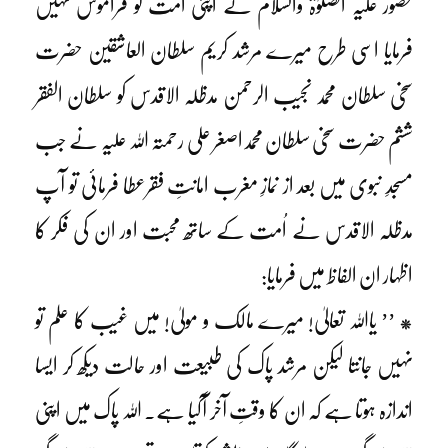
حضور علیہ الصلوٰۃ والسلام نے اپنی امت کو فراموش نہیں
فرمایا اسی طرح میرے مرشد کریم سلطان العاشقین حضرت
سخی سلطان محمد نجیب الرحمن مدظلہ الاقدس کو سلطان الفقر
ششم حضرت سخی سلطان محمداصغر علی رحمتہ اللہ علیہ نے جب
مسجدِ نبوی میں بعد از نمازِ مغرب امانتِ فقرعطا فرمائی تو آپ
مدظلہ الاقدس نے اُمت کے ساتھ محبت اور ان کی فکر کا
اظہار ان الفاظ میں فرمایا:
* ’’ یااللہ تعالیٰ! میرے مالک و مولیٰ! میں غیب کا علم تو
نہیں جانتا لیکن مرشد پاک کی طبیعت اور حالت دیکھ کر ایسا
اندازہ ہوتا ہے کہ ان کا وقتِ آخر آگیا ہے۔ اللہ پاک میں اپنی