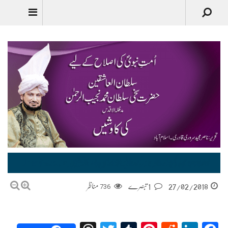
Urdu
اُمتِ نبویؐ کی اصلاح کے لیے سلطان العاشقین حضرت سخی سلطان محمد نجیب الرحمن مدظلہ الاقدس کی کاوشیں… Ummat-e-Nabi ki Islah kay leye Sultan ul Ashiqeen ki Kawishain
27/02/2018
1 تبصرے
736
مناظر