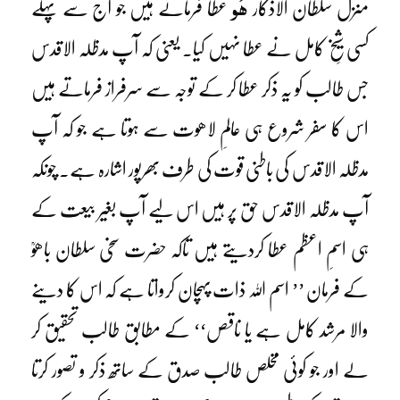
ھُو
منزل سلطان الاذکار
عطا فرماتے ہیں جو آج سے پہلے
کسی شیخِ کامل نے عطا نہیں کیا۔ یعنی کہ آپ مدظلہ الاقدس
جس طالب کو یہ ذکر عطا کر کے توجہ سے سرفراز فرماتے ہیں
اس کا سفر شروع ہی عالمِ لاھوت سے ہوتا ہے جو کہ آپ
مدظلہ الاقدس کی باطنی قوت کی طرف بھرپور اشارہ ہے۔ چونکہ
آپ مدظلہ الاقدس حق پر ہیں اس لیے آپ بغیر بیعت کے
ہی اسمِ اعظم عطا کردیتے ہیں تاکہ حضرت سخی سلطان باھوؒ
کے فرمان ’’ اسم اللہ ذات پہچان کرواتا ہے کہ اس کا دینے
والا مرشد کامل ہے یا ناقص‘‘ کے مطابق طالب تحقیق کر
لے اور جو کوئی مخلص طالب صدق کے ساتھ ذکر و تصور کرتا