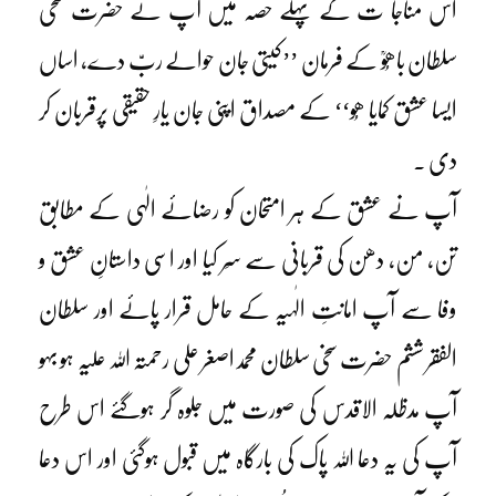
اس مناجا ت کے پہلے حصہ میں آپ نے حضرت سخی
سلطان باھُوؒ کے فرمان ’’کیتی جان حوالے ربّ دے، اساں
ایسا عشق کمایا ھُو‘‘ کے مصداق اپنی جان یارِ حقیقی پرقربان کر
دی ۔
آپ نے عشق کے ہر امتحان کو رضائے الٰہی کے مطابق
تن، من، دھن کی قربانی سے سَر کیا اور اسی داستانِ عشق و
وفا سے آپ امانتِ الٰہیہ کے حامل قرار پائے اور سلطان
الفقر ششم حضرت سخی سلطان محمداصغر علی رحمتہ اللہ علیہ ہو بہو
آپ مدظلہ الاقدس کی صورت میں جلوہ گر ہوگئے اس طرح
آپ کی یہ دعا اللہ پاک کی بارگاہ میں قبول ہوگئی اور اس دعا