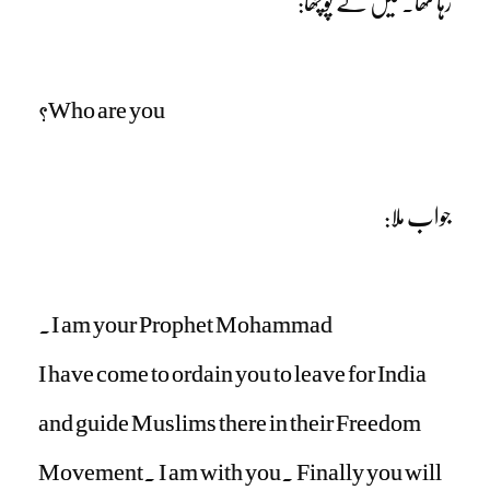
رہا تھا۔ میں نے پوچھا:
Who are you?
جواب ملا:
I am your Prophet Mohammad.
I have come to ordain you to leave for India
and guide Muslims there in their Freedom
Movement. I am with you. Finally you will