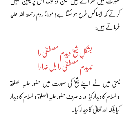
صورت میں نظر آتے ہیں لیکن وہ لوگ اس پر یقین نہیں
کرتے کہ ایسا کس طرح ہو سکتا ہے! مولانا روم رحمتہ اللہ علیہ
فرماتے ہیں:
بشکلِ شیخ دیدم مصطفیؐ را
ندیدم مصطفیؐ را بل خدا را
یعنی میں نے اپنے شیخ کی صورت میں حضور علیہ الصلوٰۃ
والسلام کا دیدار کیا اور نہ صرف حضور علیہ الصلوٰۃ والسلام کا دیدار
کیا بلکہ اللہ تعالیٰ کا دیدار کیا۔