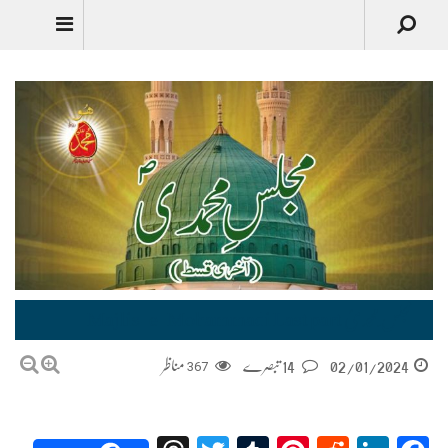
Urdu
مجلس ِمحمدیؐ Majlis-e-Mohammadi Last part
02/01/2024
14 تبصرے
367
مناظر