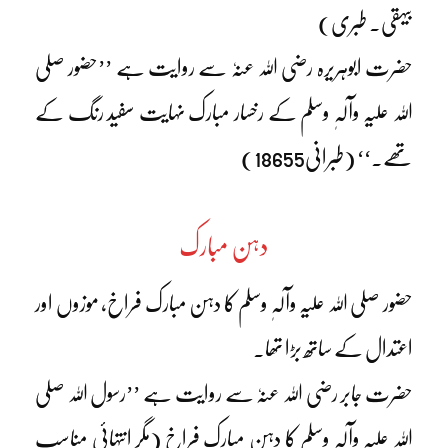
بیہقی۔ طبری)
حضرت ابوہریرہ رضی اللہ عنہٗ سے روایت ہے ’’حضور صلی
اللہ علیہ وآلہٖ وسلم کے رخسار مبارک نہایت سفید رنگ کے
تھے۔‘‘ (طبرانی18655)
دہن مبارک
حضور صلی اللہ علیہ وآلہٖ وسلم کا دہن مبارک فراخ، موزوں اور
اعتدال کے ساتھ بڑا تھا۔
حضرت جابر رضی اللہ عنہٗ سے روایت ہے ’’رسول اللہ صلی
اللہ علیہ وآلہٖ وسلم کا دہن مبارک فراخ (مگر انتہائی مناسب