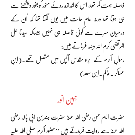
فاصلہ بہت کم تھا، اس کا اندازہ روئے منور کو بغور دیکھنے سے
ہی ہوتا تھا ورنہ عام حالت میں یوں لگتا تھا کہ اُن کے
درمیان سرے سے کوئی فاصلہ ہی نہیں جیساکہ سیدنا علی
المرتضیٰ کرم اللہ وجہہ فرماتے ہیں:
رسولِ اکرم کے ابرو مقدس آپس میں متصل تھے۔(ابنِ
عساکر ۔ حاکم۔ابنِ سعد)
جبین انور
حضرت امام حسن رضی اللہ عنہٗ حضرت ہند بن ابی ہالہ رضی
اللہ عنہٗ سے روایت فرماتے ہیں ’’حضور اکرم صلی اللہ علیہ