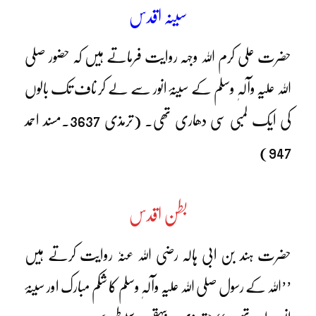
سینہ اقدس
حضرت علی کرم اللہ وجہہ روایت فرماتے ہیں کہ حضور صلی
اللہ علیہ وآلہٖ وسلم کے سینۂ انور سے لے کر ناف تک بالوں
کی ایک لمبی سی دھاری تھی۔ (ترمذی 3637۔مسند احمد
947)
بطن اقدس
حضرت ہند بن ابی ہالہ رضی اللہ عنہٗ روایت کرتے ہیں
’’اللہ کے رسول صلی اللہ علیہ وآلہٖ وسلم کا شکم مبارک اور سینۂ