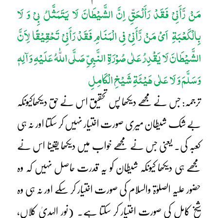
مَنْ رَّأَنِیْ فَقَدْ رَأَلْحَقِّ اِنَّ الشَّیْطَانَ لَا یَتَمَثَّلُ بِیْ وَ لَا
بِالْکَعْبَۃِ اَیْ مَنْ رَّأَنِیْ فِی الْمَنَامِ فَقَدْ رَأَنِیْ تَحْقِیْقًا لِاَنَّ
الشَّیْطَانَ لَا یَقْدِرُ عَلٰی صُوْرَۃِ النَّبِیِّ صَلَّی اللّٰہُ عَلَیْہِ وَآلِہٖ
وَسَلَّمَ وَ لَا عَلٰی ھَیْئَۃِ شَیْخِ الْکَامِلِ
ترجمہ: جس نے مجھے دیکھا پس تحقیق اس نے حق دیکھاکیونکہ
بے شک شیطان میری صورت اختیار نہیں کر سکتا اور نہ ہی
کعبہ کی۔ یعنی جس نے مجھے خواب میں دیکھا یقینا اس نے
مجھے ہی دیکھا کیونکہ شیطان کو یہ قدرت حاصل نہیں کہ وہ
حضور علیہ الصلوٰۃ والسلام کی صورت اختیار کر سکے اور نہ ہی وہ
شیخِ کامل کی صورت اختیار کر سکتا ہے۔ (نور الہدیٰ کلاں،