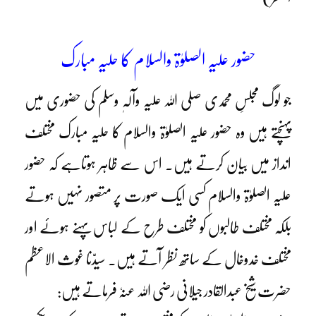
حضور علیہ الصلوٰۃ والسلام کا حلیہ مبارک
جو لوگ مجلسِ محمدی صلی اللہ علیہ وآلہٖ وسلم کی حضوری میں
پہنچتے ہیں وہ حضور علیہ الصلوٰۃ والسلام کا حلیہ مبارک مختلف
انداز میں بیان کرتے ہیں۔ اس سے ظاہر ہوتاہے کہ حضور
علیہ الصلوٰۃ والسلام کسی ایک صورت پر متصور نہیں ہوتے
بلکہ مختلف طالبوں کو مختلف طرح کے لباس پہنے ہوئے اور
مختلف خدوخال کے ساتھ نظر آتے ہیں۔ سیدّنا غوث الاعظم
حضرت شیخ عبدالقادر جیلانی رضی اللہ عنہٗ فرماتے ہیں: