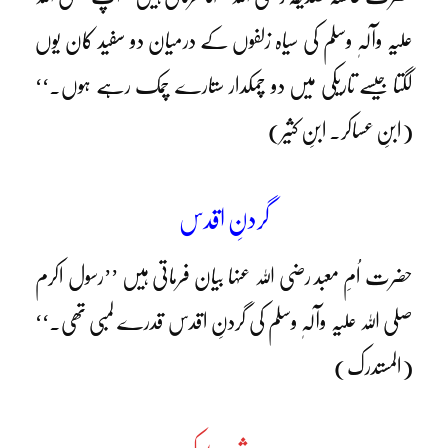
علیہ وآلہٖ وسلم کی سیاہ زلفوں کے درمیان دو سفید کان یوں
لگتا جیسے تاریکی میں دو چمکدار ستارے چمک رہے ہوں۔‘‘
(ابنِ عساکر۔ ابنِ کثیر)
گردنِ اقدس
حضرت اُمِ معبد رضی اللہ عنہا بیان فرماتی ہیں ’’رسول اکرم
صلی اللہ علیہ وآلہٖ وسلم کی گردنِ اقدس قدرے لمبی تھی۔‘‘
(المستدرک)