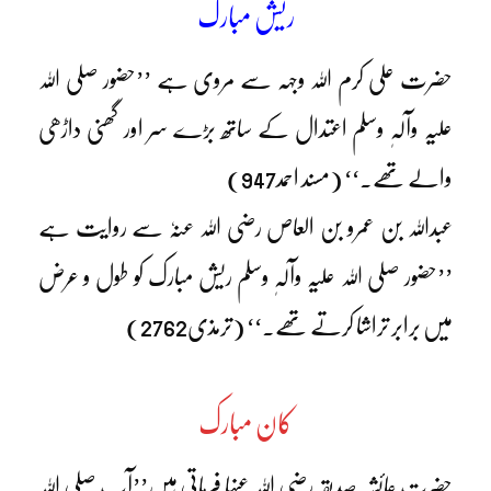
ریش مبارک
حضرت علی کرم اللہ وجہہ سے مروی ہے ’’حضور صلی اللہ
علیہ وآلہٖ وسلم اعتدال کے ساتھ بڑے سر اور گھنی داڑھی
والے تھے۔‘‘ (مسند احمد947)
عبداللہ بن عمرو بن العاص رضی اللہ عنہٗ سے روایت ہے
’’حضور صلی اللہ علیہ وآلہٖ وسلم ریش مبارک کو طول و عرض
میں برابر تراشا کرتے تھے۔‘‘ (ترمذی2762)
کان مبارک
حضرت عائشہ صدیقہ رضی اللہ عنہا فرماتی ہیں’’آپ صلی اللہ