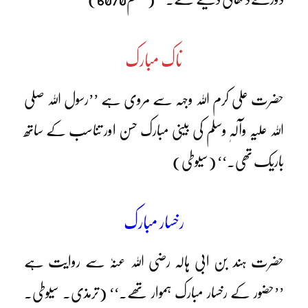
ناک مبارک
حضرت علی کرم اللہ وجہہ سے مروی ہے ’’رسول اللہ صلی
اللہ علیہ وآلہٖ وسلم کی بینی مبارک حسن اور تناسب کے ساتھ
باریک تھی۔‘‘ (سیوطی)
رخسار مبارک
حضرت ہند بن ابی ہالہ رضی اللہ عنہٗ سے روایت ہے
’’حضور کے رخسار مبارک ہموار تھے۔‘‘ (ترمذی۔ سیوطی۔