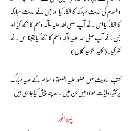
والسلام کی حدیث مبارکہ کا انکار کیا اور جس نے حدیث مبارکہ
کا انکار کیا اس نے آپ صلی اللہ علیہ وآلہٖ وسلم کا انکار کیا اور
جس نے آپ صلی اللہ علیہ وآلہٖ وسلم کا انکار کیا یقینا اس نے
کفر کیا۔ (کلید التوحید کلاں)
کتبِ احادیث میں حضور علیہ الصلوٰۃ والسلام کے حلیہ مبارک
پر کثیر روایات موجود ہیں جن میں سے چند پیش کیا جارہی ہیں۔
چہرۂ انور