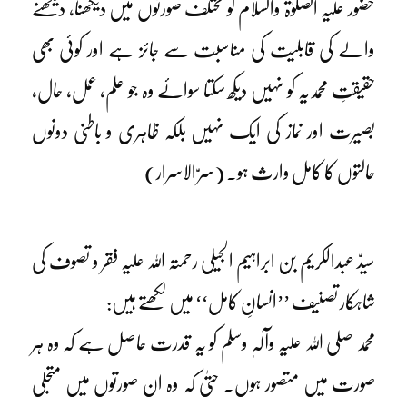
حضور علیہ الصلوٰۃ والسلام کو مختلف صورتوں میں دیکھنا، دیکھنے
والے کی قابلیت کی مناسبت سے جائز ہے اور کوئی بھی
حقیقتِ محمدیہ کو نہیں دیکھ سکتا سوائے وہ جو علم، عمل، حال،
بصیرت اور نماز کی ایک نہیں بلکہ ظاہری و باطنی دونوں
حالتوں کا کامل وارث ہو۔ (سرّ الاسرار)
سیدّ عبدالکریم بن ابراہیم الجیلی رحمتہ اللہ علیہ فقر و تصوف کی
شاہکار تصنیف ’’انسانِ کامل‘‘ میں لکھتے ہیں:
محمد صلی اللہ علیہ وآلہٖ وسلم کو یہ قدرت حاصل ہے کہ وہ ہر
صورت میں متصور ہوں۔ حتیٰ کہ وہ ان صورتوں میں متجلی