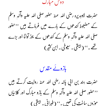
دوش مبارک
حضرت ابوہریرہ رضی اللہ عنہٗ حضور صلی اللہ علیہ وآلہٖ وسلم
کے مضبوط کندھوں کے بارے میں فرماتے ہیں ’’حضور
صلی اللہ علیہ وآلہٖ وسلم کے کندھوں کے جوڑ توانا اور بڑے
تھے۔‘‘ (بیہقی۔ سیوطی۔ ابنِ کثیر)
بازوئے مقدس
حضرت ہند بن ابی ہالہ رضی اللہ عنہٗ روایت کرتے ہیں
’’حضور صلی اللہ علیہ وآلہٖ وسلم کے بازو مبارک اور کلائیاں
موزوں ساخت کی تھیں۔‘‘ (طبرانی۔ بیہقی)