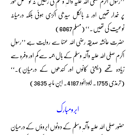
’’رسول اکرم صلی اللہ علیہ وآلہٖ وسلم کی زلفیں نہ تو مکمل طور
پر خمدار تھیں اور نہ بالکل سیدھی اکڑی ہوئی بلکہ درمیانہ
نوعیت کی تھیں۔‘‘ (مسلم6067)
حضرت عائشہ صدیقہ رضی اللہ عنہا سے روایت ہے ’’رسولِ
اکرم صلی اللہ علیہ وآلہٖ وسلم کے بال جمہ سے کم اور وفرہ سے
زیادہ تھے (یعنی کانوں اور کندھوں کے درمیان)۔‘‘
(ترمذی 1755۔ ابودائود 4187۔ ابنِ ماجہ 3635)
ابرومبارک
حضور صلی اللہ علیہ وآلہٖ وسلم کے دونوں ابروؤں کے درمیان