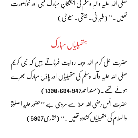
صلی اللہ علیہ وآلہٖ وسلم کی انگشتانِ مبارک لمبی اور خوبصورت
تھیں۔‘‘ (طبرانی۔ بیہقی۔ سیوطی)
ہتھیلیاں مبارک
حضرت علی کرم اللہ وجہہ روایت فرماتے ہیں کہ نبی کریم
صلی اللہ علیہ وآلہٖ وسلم کی ہتھیلیاں اور پاؤں مبارک بھرے
ہوئے تھے۔ (مسند احمد684،947، 1300)
حضرت انس رضی اللہ عنہٗ سے مروی ہے ’’حضور علیہ الصلوٰۃ
والسلام کی ہتھیلیاں کشادہ تھیں۔‘‘ (بخاری5907)