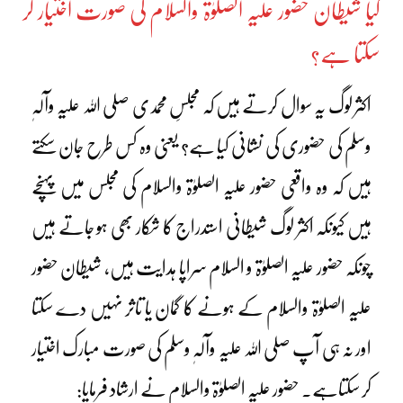
کیا شیطان حضور علیہ الصلوٰۃ والسلام کی صورت اختیار کر
سکتا ہے؟
اکثر لوگ یہ سوال کرتے ہیں کہ مجلسِ محمدی صلی اللہ علیہ وآلہٖ
وسلم کی حضوری کی نشانی کیا ہے؟ یعنی وہ کس طرح جان سکتے
ہیں کہ وہ واقعی حضور علیہ الصلوٰۃ والسلام کی مجلس میں پہنچے
ہیں کیونکہ اکثر لوگ شیطانی استدراج کا شکار بھی ہو جاتے ہیں
چونکہ حضور علیہ الصلوٰۃ و السلام سراپا ہدایت ہیں، شیطان حضور
علیہ الصلوٰۃ والسلام کے ہونے کا گمان یا تاثر نہیں دے سکتا
اور نہ ہی آپ صلی اللہ علیہ وآلہٖ وسلم کی صورت مبارک اختیار
کر سکتاہے۔ حضور علیہ الصلوٰۃ والسلام نے ارشاد فرمایا: