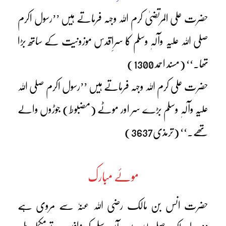
حضرت علی المرتضیٰ کرم اللہ وجہہ فرماتے ہیں ’’رسول اکرم
صلی اللہ علیہ وآلہٖ وسلم کا سرِاقدس موزونیت کے ساتھ بڑا
تھا۔‘‘ (مسند احمد 1300)
حضرت علی کرم اللہ وجہہ فرماتے ہیں ’’رسول اکرم صلی اللہ
علیہ وآلہٖ وسلم بڑے سر اور موٹے (مضبوط) جوڑوں والے
تھے۔‘‘ (ترمذی3637)
موئے مبارک
حضرت انس بن مالک رضی اللہ عنہٗ سے مروی ہے