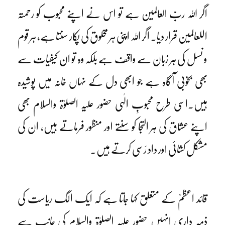
اگر اللہ ربّ العالمین ہے تو اس نے اپنے محبوب کو رحمتہ
اللعالمین قرار دیا۔ اگر اللہ اپنی ہر مخلوق کی پکار سنتا ہے، ہر قوم
و نسل کی ہر زبان سے واقف ہے بلکہ وہ تو ان کیفیات سے
بھی بخوبی آگاہ ہے جو ابھی دل کے نہاں خانہ میں پوشیدہ
ہیں۔اسی طرح محبوبِ الٰہی حضور علیہ الصلوٰۃ والسلام بھی
اپنے عشاق کی ہر التجا کو سنتے اور منظور فرماتے ہیں، ان کی
مشکل کشائی اور داد رَسی کرتے ہیں۔
قائد اعظمؒ کے متعلق کہا جاتا ہے کہ ایک الگ ریاست کی
ذمہ داری انہیں حضور علیہ الصلوٰۃ والسلام کی جانب سے