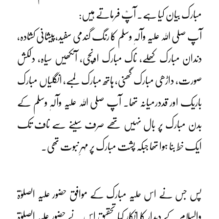
مبارک بیان کیا ہے۔ آپؒ فرماتے ہیں:
آپ صلی اللہ علیہ وآلہٖ وسلم کا رنگ گندمی سفید،پیشانی کشادہ،
دندان مبارک کھلے، ناک مبارک اونچی، آنکھیں سیاہ، دلکش
صورت، داڑھی مبارک گھنی، ہاتھ مبارک لمبے، انگلیاں مبارک
باریک اور قددرمیانہ تھا۔ آپ صلی اللہ علیہ وآلہٖ وسلم کے
بدن مبارک پر بال نہیں تھے صرف سینے سے ناف تک
ایک خط بنا ہوا تھا جبکہ پشت مبارک پر مہرِ نبوت تھی۔
پس جس نے اس حلیہ مبارک کے موافق حضور علیہ الصلوٰۃ
والسلام کے دیدار کا انکار کیا تحقیق اس نے حضور علیہ الصلوٰۃ