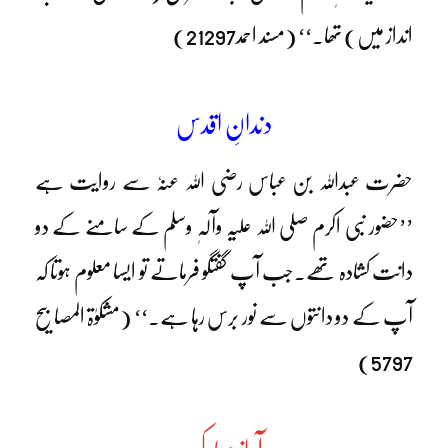
انداز میں) تھا۔‘‘ (مسند احمد21297)
دندانِ اقدس
حضرت عبداللہ بن عباس رضی اللہ عنہٗ سے روایت ہے
’’حضور نبی اکرم صلی اللہ علیہ وآلہٖ وسلم کے سامنے کے دو
دانت کشادہ تھے۔جب آپ گفتگو فرماتے تو ایسا معلوم ہوتا کہ
آپ کے دو دانتوں سے نور برس رہا ہے۔‘‘ (مشکوٰۃ المصابیح
5797)