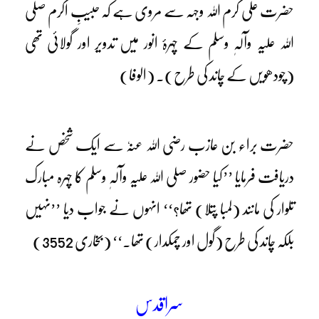
حضرت علی کرم اللہ وجہہ سے مروی ہے کہ حبیبِ اکرم صلی
اللہ علیہ وآلہٖ وسلم کے چہرۂ انور میں تدویر اور گولائی تھی
(چودھویں کے چاند کی طرح)۔ (الوفا)
حضرت براء بن عازب رضی اللہ عنہٗ سے ایک شخص نے
دریافت فرمایا ’’کیا حضور صلی اللہ علیہ وآلہٖ وسلم کا چہرہ مبارک
تلوار کی مانند (لمبا پتلا) تھا؟‘‘ انہوں نے جواب دیا ’’نہیں
بلکہ چاند کی طرح (گول اور چمکدار) تھا۔‘‘ (بخاری 3552)
سرِاقدس