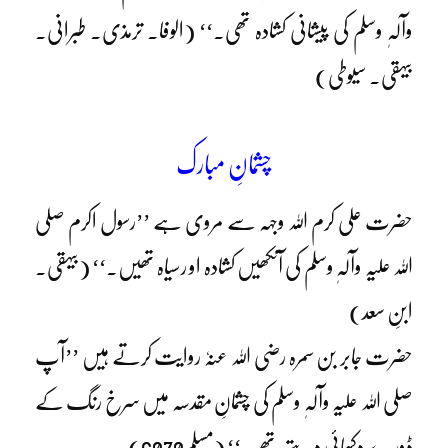
وآلہٖ وسلم کی پیشانی کشادہ تھی۔‘‘ (الوفا۔ ترمذی۔ طبرانی۔
بیہقی۔ سیوطی)
چشمانِ مبارک
حضرت علی کرم اللہ وجہہ سے مروی ہے ’’رسول اکرم صلی
اللہ علیہ وآلہٖ وسلم کی آنکھیں کشادہ او رسیاہ تھیں۔‘‘ (بیہقی۔
ابنِ سعد)
حضرت جابر بن سمرہ رضی اللہ عنہٗ روایت کرتے ہیں ’’آپ
صلی اللہ علیہ وآلہٖ وسلم کی چشمانِ مقدسہ میں سرخ رنگ کے
ڈورے دکھائی دیتے تھے۔‘‘ (مسلم6070)