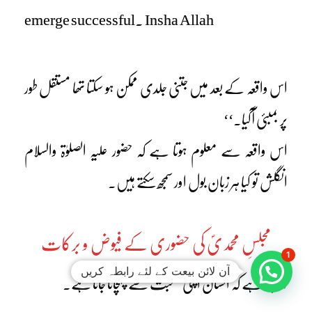
emerge successful. Insha Allah
اس واقعہ کے بعد میں جتنی جلدی ممکن ہو سکتا تھا مستقل طور
پر بمبئی آگیا۔‘‘
اس واقعہ سے معلوم ہوتا ہے کہ حضور علیہ الصلوٰۃ والسلام
انگلش تو کیا ہر زبان بول اور سمجھ سکتے ہیں۔
مجلسِ محمدیؐ کی حضوری کے فیوض و برکات
1
آن لائن بیعت کے لئے رابطہ کریں
کہا جاتا ہے کہ انسان اپنی صحبت سے پہچانا جاتا ہے۔