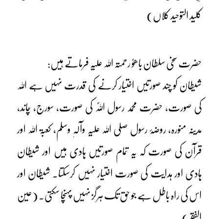
کلید التوحید کلاں)
حضرت سخی سلطان باھوُ رحمتہ اللہ علیہ فرماتے ہیں:
شیطان کو چند صورتیں اختیار کرنے کی قدرت نہیں ہے اللہ
کی صورت، حضرت محمد رسول اللہؐ کی صورت، سورج، چاند،
مدینہ منورہ، روضۂ رسول صلی اللہ علیہ وآلہٖ وسلم، کعبۃ اللہ اور
قرآن کی صورت کہ یہ تمام صورتیں ہادی ہیں اور شیطان
ہادی اور ہدایت کی صورت اختیار نہیں کرسکتا۔ شیطان اور
اس کی راہ باطل ہے جو حق تک ہرگز نہیں پہنچا سکتی۔ (عین
الفقر)