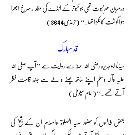
درمیان مہرِنبوت تھی جو کبوتر کے انڈے کی مقدار سرخ ابھرا
ہوا گوشت کا ٹکڑا تھا۔‘‘ (ترمذی3644)
قد مبارک
سیدّنا ابو ہریرہ رضی اللہ عنہٗ سے روایت ہے ’’آپ صلی اللہ
علیہ وآلہٖ وسلم اپنے ساتھ چلنے والے سے بلند قامت نظر
آتے تھے۔‘‘ (امام سیوطی)
بعض طالبوں کو حضور علیہ الصلوٰۃ والسلام ان کے شیخ کی