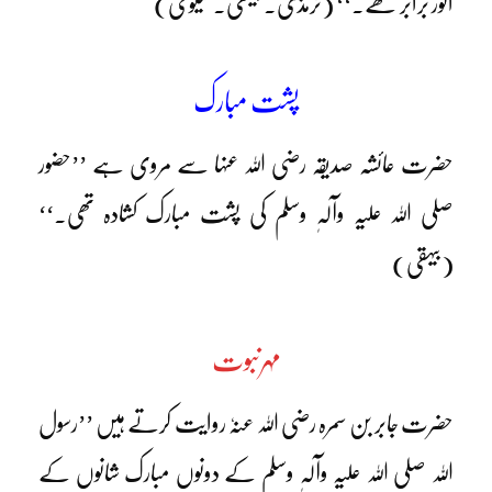
انور برابر تھے۔‘‘ (ترمذی۔ بیہقی۔ سیوطی)
پشت مبارک
حضرت عائشہ صدیقہ رضی اللہ عنہا سے مروی ہے ’’حضور
صلی اللہ علیہ وآلہٖ وسلم کی پشت مبارک کشادہ تھی۔‘‘
(بیہقی)
مہرنبوت
حضرت جابر بن سمرہ رضی اللہ عنہٗ روایت کرتے ہیں ’’رسول
اللہ صلی اللہ علیہ وآلہٖ وسلم کے دونوں مبارک شانوں کے