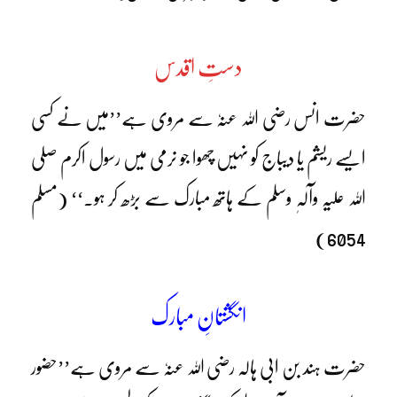
دستِ اقدس
حضرت انس رضی اللہ عنہٗ سے مروی ہے’’میں نے کسی
ایسے ریشم یا دیباج کو نہیں چھوا جو نرمی میں رسول اکرم صلی
اللہ علیہ وآلہٖ وسلم کے ہاتھ مبارک سے بڑھ کر ہو۔‘‘ (مسلم
6054)
انگشتانِ مبارک
حضرت ہند بن ابی ہالہ رضی اللہ عنہٗ سے مروی ہے’’حضور