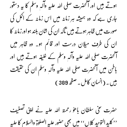
ہوتے ہیں اور آنحضرت صلی اللہ علیہ وآلہٖ وسلم کا یہ دستور
جاری ہے کہ وہ ہمیشہ ہر زمانہ میں اس زمانہ کے اکمل کی
صورت میں ظاہر ہوتے ہیں تاکہ ان کی شان بلند ہو اور زمانہ کا
ان کی طرف میلان درست اور قائم ہو۔ وہ ظاہر میں
آنحضرت صلی اللہ علیہ وآلہٖ وسلم کے خلیفہ ہوتے ہیں اور
باطن میں آنحضرت صلی اللہ علیہ وآلہٖ وسلم ان کی حقیقت
ہیں۔ (انسانِ کامل۔ صفحہ 389)
حضرت سخی سلطان باھوُ رحمتہ اللہ علیہ نے اپنی تصنیف
’’کلید التوحید کلاں‘‘ میں بھی حضور علیہ الصلوٰۃ والسلام کا حلیہ