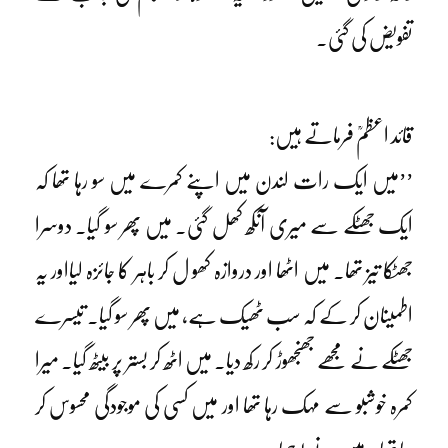
تفویض کی گئی۔
قائد اعظمؒ فرماتے ہیں:
’’میں ایک رات لندن میں اپنے کمرے میں سو رہا تھا کہ
ایک جھٹکے سے میری آنکھ کھل گئی۔ میں پھر سو گیا۔ دوسرا
جھٹکا تیز تھا۔ میں اٹھا اور دروازہ کھو ل کر باہر کا جائزہ لیااور یہ
اطمینان کر کے کہ سب ٹھیک ہے، میں پھر سو گیا۔ تیسرے
جھٹکے نے مجھے جھنجھوڑ کر رکھ دیا۔ میں اٹھ کر بستر پر بیٹھ گیا۔ میرا
کمرہ خوشبو سے مہک رہا تھا اور میں کسی کی موجودگی محسوس کر