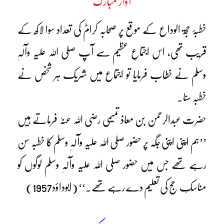
آواز مبارک
خطبۂ حجۃ الوداع کے موقع پر صحابہ کرامؓ کی تعداد سوا لاکھ کے
قریب تھی، اس اجتماعِ عظیم سے آپ صلی اللہ علیہ وآلہٖ
وسلم نے خطاب فرمایا تو اجتماع میں شریک ہر شخص نے
خطبہ سنا۔
حضرت عبدالرحمن بن معاذ تمیمی رضی اللہ عنہٗ فرماتے ہیں
’’ہم اپنی اپنی جگہ پر حضور صلی اللہ علیہ وآلہٖ وسلم کا خطبہ سن
رہے تھے جس میں حضور صلی اللہ علیہ وآلہٖ وسلم لوگوں کو
مناسکِ حج کی تعلیم دے رہے تھے۔‘‘ (ابوداؤد1957)