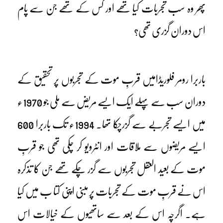
پھر وہ سب تجربات کیا تھے اور کس کے تھے جن سے پام
اس دوران گزری تھی؟
باربرا رومر فلوریڈامیں قربِ موت کے تجربوں پر تحقیق کے
دوران سب سے پہلے ایک ایسے مریض سے ملی جو 1970ء
میں ایسے تجربے سے گزرچکا تھا۔ 1994ء تک باربرا 600
ایسے مریضوں سے ملاقات اور انٹرویو کر چکی تھی جو قربِ
موت کے بعید العقل تجربوں سے گزر چکے تھے جن کا تذکرہ
اس نے قربِ موت کے تجربات پر مبنی اپنی کتا ب میں کیا
ہے۔ اگرچہ اس کے بعد سے ساتھیوں کے خیالات اس