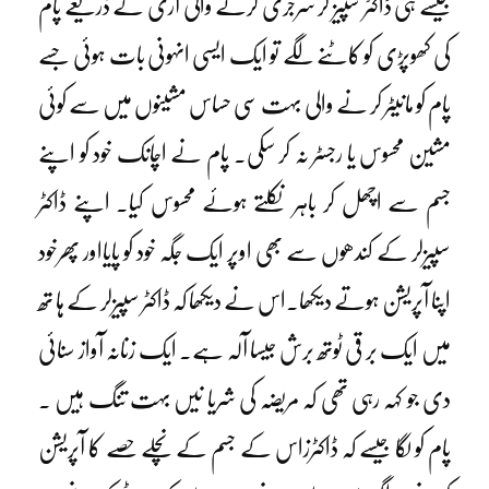
جیسے ہی ڈاکٹر سپیز لر سرجری کرنے والی آری کے ذریعے پام
کی کھوپڑی کو کاٹنے لگے تو ایک ایسی انہونی بات ہوئی جسے
پام کو مانیٹر کر نے والی بہت سی حساس مشینوں میں سے کوئی
مشین محسوس یا رجسٹر نہ کر سکی۔ پام نے اچانک خود کو اپنے
جسم سے اچھل کر باہر نکلتے ہوئے محسوس کیا۔ اپنے ڈاکٹر
سپیزلر کے کندھوں سے بھی اوپر ایک جگہ خود کو پایااور پھرخود
اپنا آپریشن ہوتے دیکھا۔اس نے دیکھا کہ ڈاکٹر سپیزلر کے ہا تھ
میں ایک بر قی ٹوتھ برش جیسا آلہ ہے۔ ایک زنانہ آواز سنائی
دی جو کہہ رہی تھی کہ مریضہ کی شریا نیں بہت تنگ ہیں ۔
پام کو لگا جیسے کہ ڈاکٹرزاس کے جسم کے نچلے حصے کا آپریشن