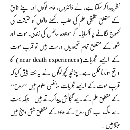
نظر پیدا کر سکتا ہے، نے ڈاکٹروں، عام لوگوں اور اپنے خالق
کے متعلق حقیقی علم کی طلب رکھنے والوں کو حقیقت کی
کھوج لگانے پر اُکسایا۔ اگر موجودہ سائنس کی زندگی، موت اور
شعور کے متعلق تمام تھیوریاں درست ہیں تو قربِ موت
کے ایسے تجربات(near death experiences) کا
واقع ہونا ناممکن ہے۔ چنانچہ کچھ لوگوں نے یہ نکتہ پیش کیا کہ
قربِ موت کے ایسے تجربات سائنسی علوم میں ’’روح‘‘
کے متعلق علم کے لیے گنجائش پیداکرتے ہیں ۔ جبکہ بہت
سے لوگ اب بھی روح کے وجود کے متعلق شش وپنج میں
مبتلاہیں ۔