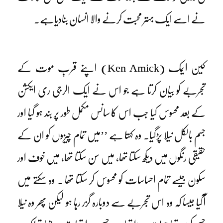
نے اسے ایک بہتر محبت کرنے والا انسان بنادیاہے۔
کین ایمک (Ken Amick) اپنے قربِ موت کے
تجربے کو بیان کرتا ہے جو اس نے ایک الرجی ری ایکشن
کے بعد محسوس کیا جب اس کا سانس مکمل طور پر بند ہو گیا اور
جسم بالکل نیلا پڑگیا۔ وہ کہتا ہے ’’میں تمام چیزوں کو ان کے
حقیقی رنگوں میں دیکھ سکتا تھا، میں سن سکتا تھا، میں خوف اور
سکون جیسے تمام احساسات کو محسوس کر سکتا تھا ۔ وہ سکتے میں
آگیا جیسا کہ وہ اس تجربے سے دوبارہ گزر رہا ہو لیکن پھر وہ نیلا