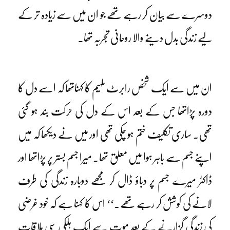
دوسرے سے بیان کر رہے تھے جو ان میں سے زیادہ تر کے
لیے زندگی بدل دینے والا روحانی تجربہ تھا۔
ان میں سے ایک شخص رابرٹ ملہیم کا کہناتھا کہ اسے دل کا
دورہ پڑاتھا جس کے بعد اس کے دل کی حرکت بند ہو گئی
تھی۔ ساری تکلیف ختم ہو چکی تھی اور میں نے دیکھا کہ میں
اپنے جسم سے باہر ہوا میں معلق تھا۔ میرا جسم بستر پر پڑاتھا اور
ڈاکٹر میرے جسم پر دباؤ ڈال کر مجھے دوبارہ زندگی کی طرف
لانے کی کوشش کر رہے تھے۔‘‘ اس کا کہنا ہے کہ خود غرضی
کی زندگی گزارنے کے بعد موت سے ایک ہلکی سی ملاقات