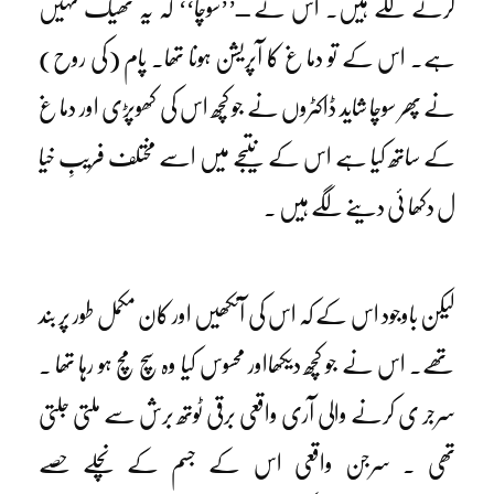
کرنے لگے ہیں۔ اس نے ــ’’سوچا‘‘ کہ یہ ٹھیک نہیں
ہے۔ اس کے تو دما غ کا آپریشن ہونا تھا۔ پام (کی روح)
نے پھر سوچا شاید ڈاکٹروں نے جو کچھ اس کی کھوپڑی اور دما غ
کے ساتھ کیا ہے اس کے نتیجے میں اسے مختلف فریبِ خیا
ل دکھا ئی دینے لگے ہیں ۔
لیکن باوجود اس کے کہ اس کی آنکھیں اور کان مکمل طور پر بند
تھے۔ اس نے جو کچھ دیکھااور محسوس کیا وہ سچ مچ ہو رہا تھا ۔
سرجر ی کرنے والی آری واقعی برقی ٹوتھ برش سے ملتی جلتی
تھی ۔ سرجن واقعی اس کے جسم کے نچلے حصے