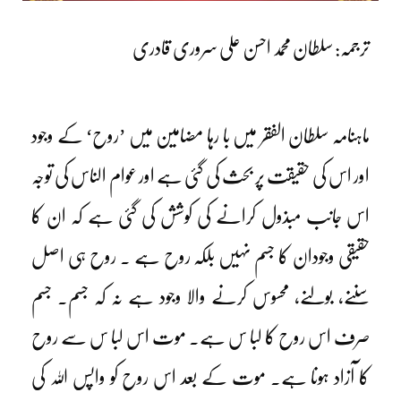
ترجمہ: سلطان محمد احسن علی سروری قادری
ماہنامہ سلطان الفقر میں با رہا مضامین میں ’روح‘ کے وجود
اور اس کی حقیقت پر بحث کی گئی ہے اور عوام الناس کی توجہ
اس جانب مبذول کرانے کی کوشش کی گئی ہے کہ ان کا
حقیقی وجودان کا جسم نہیں بلکہ روح ہے ۔ روح ہی اصل
سننے، بولنے، محسوس کرنے والا وجود ہے نہ کہ جسم۔ جسم
صرف اس روح کا لبا س ہے۔ موت اس لبا س سے روح
کا آزاد ہونا ہے۔ موت کے بعد اس روح کو واپس اللہ کی