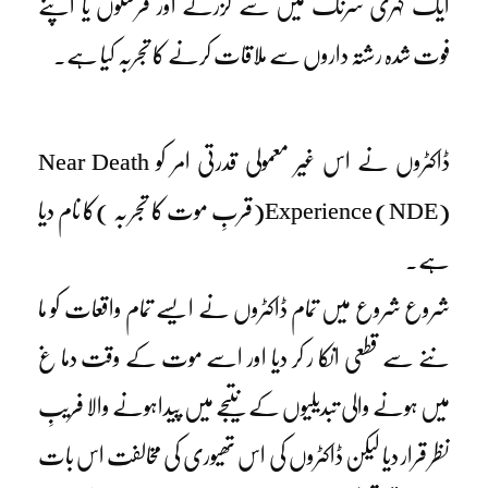
ایک گہری سرنگ میں سے گزرنے اور فرشتوں یا اپنے
فوت شدہ رشتہ داروں سے ملاقات کرنے کا تجربہ کیا ہے۔
ڈاکٹروں نے اس غیر معمولی قدرتی امر کو Near Death
Experience (NDE)(قربِ موت کا تجر بہ )کا نام دیا
ہے۔
شروع شروع میں تمام ڈاکٹروں نے ایسے تمام واقعات کو ما
ننے سے قطعی انکا ر کر دیا اور اسے موت کے وقت دما غ
میں ہونے والی تبدیلیوں کے نتیجے میں پیداہونے والا فریبِ
نظر قرار دیا لیکن ڈاکٹروں کی اس تھیوری کی مخالفت اس بات