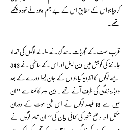
کر دیا جو اس کے مطابق اس کے بے جسم وجود نے خود دیکھے
تھے۔
قربِ موت کے تجربات سے گزرنے والے لوگوں کی تعداد
جاننے کی کوشش میں وین لومل اور اس کے ساتھی نے 343
ایسے لوگوں کا انٹرویو کیا جو دل کے جان لیوا دورے کے بعد
دوبارہ زندگی کی طرف آئے تھے۔ وین لومر کا کہنا ہے ’’ان
میں سے 18 فیصد لوگوں نے اس طبی موت کے دوران
مکمل اور واضح شعور کی کہانی بیان کی‘‘ ان تمام لوگوں نے