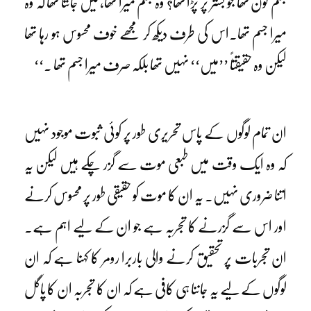
جسم کون تھا جو بستر پر پڑا تھا؟ وہ جسم میرا تھا، میں جانتا تھا کہ وہ
میرا جسم تھا۔اس کی طرف دیکھ کر مجھے خوف محسوس ہو رہا تھا
لیکن وہ حقیقتاً ’’میں‘‘ نہیں تھا بلکہ صرف میرا جسم تھا ۔‘‘
ان تمام لوگوں کے پاس تحریری طور پر کوئی ثبوت موجود نہیں
کہ وہ ایک وقت میں طبعی موت سے گزر چکے ہیں لیکن یہ
اتنا ضروری نہیں۔ یہ ان کا موت کو حقیقی طور پر محسوس کرنے
اور اس سے گزرنے کا تجربہ ہے جو ان کے لیے اہم ہے۔
ان تجربات پر تحقیق کرنے والی باربرا رومر کا کہنا ہے کہ ان
لوگوں کے لیے یہ جاننا ہی کافی ہے کہ ان کا تجربہ ان کا پاگل