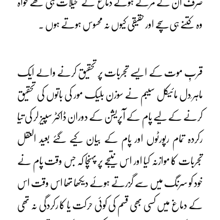
صرف ان کے مرتے ہوئے دماغ کے تخیلات ہی تھے خواہ
وہ کتنے ہی سچے اور حقیقی کیوں نہ محسوس ہوتے ہوں ۔
قربِ موت کے ایسے تجربات پر تحقیق کرنے والے ایک
ماہر ِدل مائیکل سیبم نے سوزن بلیک مور کی باتوں کی تحقیق
کرنے کے لیے پام کے آپریشن کے دوران ڈاکٹر سپیز لر کی تیا
رکردہ تمام رپورٹوں اور پام کے بیان کیے گئے بعید العقل
تجربات کا موازنہ کیا اور اس نتیجے پر پہنچا کہ جس وقت پام نے
خود کو سرنگ میں سے گزرتے ہوئے دیکھا تھا اس وقت اس
کے دماغ میں کسی بھی قسم کی کوئی حرکت یا کا رکردگی نہ تھی