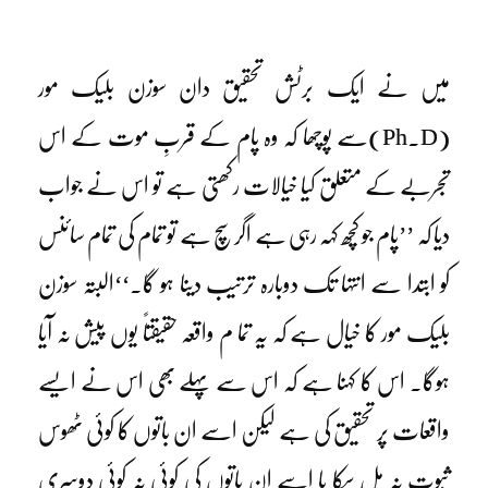
میں نے ایک برٹش تحقیق دان سوزن بلیک مور
(Ph.D)سے پوچھا کہ وہ پام کے قربِ موت کے اس
تجربے کے متعلق کیا خیالات رکھتی ہے تو اس نے جواب
دیا کہ ’’پام جو کچھ کہہ رہی ہے اگر سچ ہے تو تمام کی تمام سائنس
کو ابتدا سے انتہا تک دوبارہ ترتیب دینا ہو گا۔‘‘البتہ سوزن
بلیک مور کا خیال ہے کہ یہ تما م واقعہ حقیقتاً یوں پیش نہ آیا
ہوگا۔ اس کا کہنا ہے کہ اس سے پہلے بھی اس نے ایسے
واقعات پر تحقیق کی ہے لیکن اسے ان باتوں کا کوئی ٹھوس
ثبوت نہ مل سکا یا اسے ان باتوں کی کوئی نہ کوئی دوسری