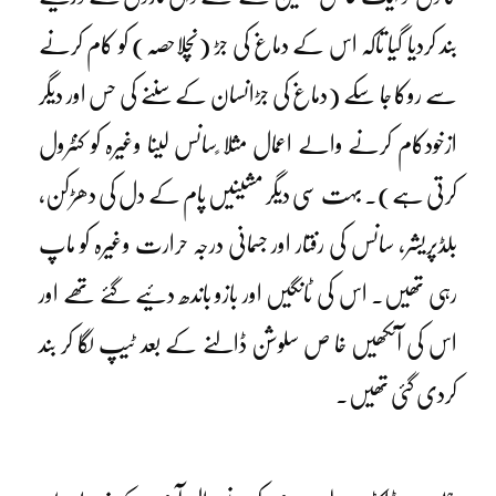
بند کردیا گیا تاکہ اس کے دماغ کی جڑ (نچلاحصہ) کو کام کرنے
سے روکا جا سکے (دماغ کی جڑانسان کے سننے کی حس اور دیگر
ازخودکام کرنے والے اعمال مثلا ًسانس لینا وغیرہ کو کنٹرول
کرتی ہے)۔ بہت سی دیگر مشینیں پام کے دل کی دھڑکن،
بلڈپریشر، سانس کی رفتار اور جسمانی درجہ حرارت وغیرہ کو ماپ
رہی تھیں۔ اس کی ٹانگیں اور بازو باندھ دئیے گئے تھے اور
اس کی آنکھیں خا ص سلوشن ڈالنے کے بعد ٹیپ لگا کر بند
کردی گئی تھیں۔