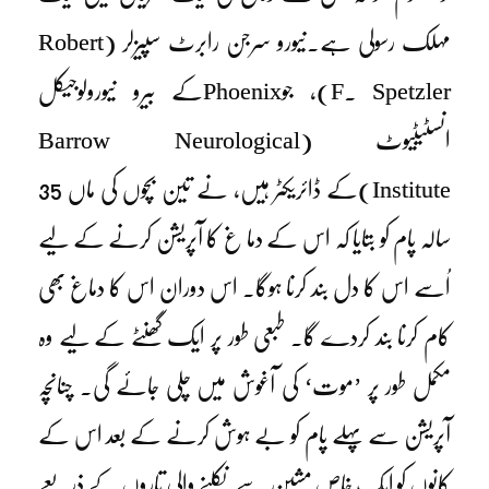
مہلک رسولی ہے۔نیورو سرجن رابرٹ سپیزلر (Robert
F. Spetzler)، جوPhoenixکے بیرو نیورولوجیکل
انسٹیٹیوٹ (Barrow Neurological
Institute)کے ڈائریکٹر ہیں، نے تین بچوں کی ماں 35
سالہ پام کو بتایا کہ اس کے دما غ کا آپریشن کرنے کے لیے
اُسے اس کا دل بند کرنا ہوگا۔ اس دوران اس کا دماغ بھی
کام کرنا بند کردے گا۔ طبعی طور پر ایک گھنٹے کے لیے وہ
مکمل طور پر ’موت‘ کی آغوش میں چلی جائے گی۔ چنانچہ
آپریشن سے پہلے پام کو بے ہوش کرنے کے بعد اس کے
کانوں کو ایک خاص مشین سے نکلنے والی تاروں کے ذریعے