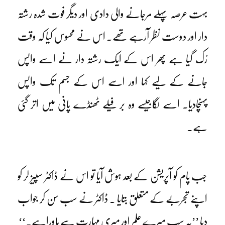
بہت عرصہ پہلے مرجانے والی دادی اور دیگر فوت شدہ رشتہ
دار اور دوست نظر آرہے تھے۔ اس نے محسوس کیا کہ وقت
رُک گیا ہے پھر اس کے ایک رشتہ دار نے اسے واپس
جانے کے لیے کہا اور اسے اس کے جسم تک واپس
پہنچادیا۔ اسے لگاجیسے وہ بر فیلے ٹھنڈے پانی میں اتر گئی
ہے۔
جب پام کو آپریشن کے بعد ہوش آیا تو اس نے ڈاکٹر سپیز لر کو
اپنے تجربے کے متعلق بتایا ۔ ڈاکٹر نے سب سن کر جواب
دیا ’’یہ سب میرے علم اور میری مہارت سے ماوراہے۔‘‘