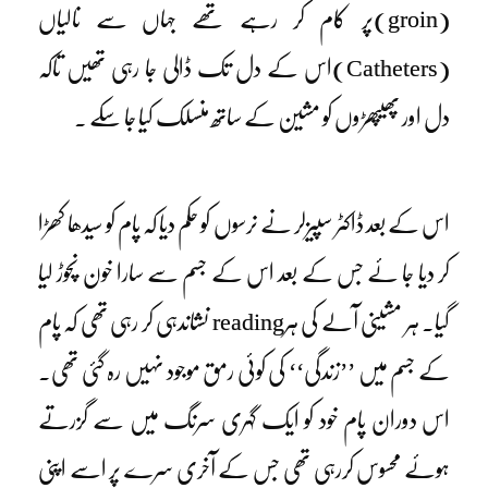
(groin)پر کام کر رہے تھے جہاں سے نالیاں
(Catheters)اس کے دل تک ڈالی جا رہی تھیں تاکہ
دل اور پھیپھڑوں کو مشین کے ساتھ منسلک کیا جا سکے ۔
اس کے بعد ڈاکٹر سپیزلر نے نرسوں کو حکم دیا کہ پام کو سیدھا کھڑا
کر دیا جا ئے جس کے بعد اس کے جسم سے سارا خون نچوڑ لیا
گیا۔ ہر مشینی آلے کی ہرreading نشاندہی کر رہی تھی کہ پام
کے جسم میں ’’زندگی‘‘ کی کوئی رمق موجود نہیں رہ گئی تھی۔
اس دوران پام خود کو ایک گہری سرنگ میں سے گزرتے
ہوئے محسوس کررہی تھی جس کے آخری سرے پر اسے اپنی