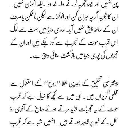
پن نہیں اور ایسا تجربہ کرنے والے وہ اکیلے انسان نہیں۔
ان کا تجربہ اگرچہ حیران کن اور انوکھا ہے لیکن ناممکن یا صرف
ان کے ساتھ پیش نہیں آیا۔ ساری دنیا میں بہت سے لوگ
اس قربِ موت کے تجربے سے گزر چکے ہیں اور ان کے
تجربوں کی پوری دنیا میں باز گشت سنائی دیتی ہے۔
بیشتر طبی تحقیق کے ماہرین لفظ ’’روح‘‘ کے استعمال سے
قطعی گریزاں ہیں۔ ان میں سے کچھ کا خیال ہے کہ قربِ
موت کے یہ تجربات شاید مرتے ہوئے دماغ کے آخری ردّ
عمل کے طور پر ظاہر ہوتے ہیں۔ انہیں شبہ ہے کہ قربِ