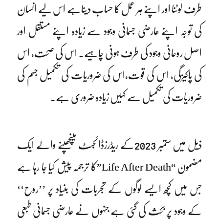
طرف لوٹنا اور اپنے ہر عمل کا حساب دیناہے اس لیے انسان
کی توجہ اپنے عارضی جسمانی وجود سے زیادہ اپنے مستقل اور
اصل روحانی وجود کی طرف ہونی چاہیے۔ اس کی صحت، اس
کی پاکیزگی، اس کی قوت،اس کی ضروریات کی تکمیل جسم کی
ضروریات کی تکمیل سے کہیں زیادہ ضروری ہے۔
ذیل میں ستمبر 2023کے ریڈرزڈائجسٹ میںچھپنے والے ایک
مضمون “Life After Death”کا ترجمہ پیش کیا جا رہا ہے
جس میں کچھ ایسے لوگوں کے تجربات کی بنیاد پر ’’روح‘‘
کے وجود پر بحث کی گئی ہے جنہوں نے عارضی جسمانی طبعی