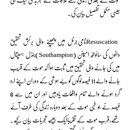
موت کے بعد کی زندگی سے ملاقات کے تجربہ کی ایک ہی
جیسی مکمل تفصیل بیان کی۔
Resuscationنامی جرنل میں چھپنے والی برٹش تحقیق
دانوں کی سائوتھ امپٹن (Southampton)جنرل ہسپتال
میں کی جانے والی تحقیق میں ثابت ہوا کہ موت کے قریب
جانے والے 11 فیصدلوگوں کو بے ہوشی کے دوران اپنے ارد
گرد ہونے والے تمام واقعات یادہیں اور ان میں سے 6
فیصد نے جو طبی موت کے بعد دوبارہ زندگی کی طرف آئے
تھے،قربِ موت کے تقریباًایک جیسے تجربات بیان کیے۔