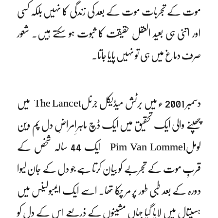
موت کے تجربات موت کے بعد کی زندگی کا نہیں بلکہ کسی
اور اتنی ہی بعید العقل حقیقت کا ثبوت ہو سکتے ہیں۔ شعور
صرف دماغ میں ہی تو نہیں پایا جاتا۔
دسمبر 2001 ء میں برٹش میڈیکل جرنلThe Lancet میں
چھپنے والی ایک تحقیق میں ایک ڈچ ماہرِامراضِ دل پم وین
لوملPim Van Lommel ایک 44 سالہ شخص کے
قربِ موت کے تجربے کو بیان کرتا ہے جو دل کے جان لیوا
دورہ کے بعد طبی طور پر مر چکا تھا۔ اسے ایک ایمبولینس میں
ہسپتال میں لایا گیا جہاں مشینوں کے ذریعے اس کے دل کو