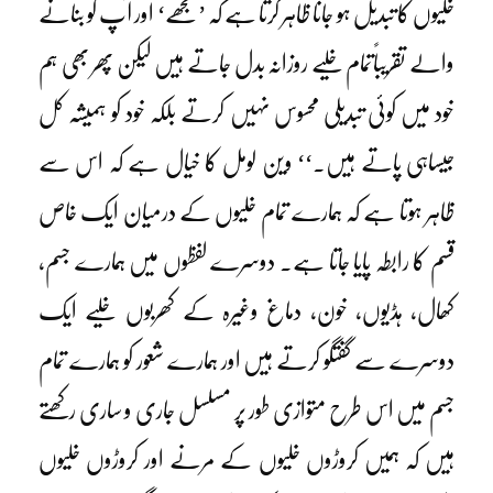
خلیوں کا تبدیل ہو جانا ظاہر کرتا ہے کہ ’مجھے‘ اور آپ کو بنانے
والے تقریباًتمام خلیے روزانہ بدل جاتے ہیں لیکن پھر بھی ہم
خود میں کوئی تبدیلی محسوس نہیں کرتے بلکہ خود کو ہمیشہ کل
جیساہی پاتے ہیں۔‘‘ وین لومل کا خیال ہے کہ اس سے
ظاہر ہوتا ہے کہ ہمارے تمام خلیوں کے درمیان ایک خاص
قسم کا رابطہ پایا جاتا ہے۔ دوسرے لفظوں میں ہمارے جسم،
کھال، ہڈیوں، خون، دماغ وغیرہ کے کھربوں خلیے ایک
دوسرے سے گفتگو کرتے ہیں اور ہمارے شعور کو ہمارے تمام
جسم میں اس طرح متوازی طور پر مسلسل جاری و ساری رکھتے
ہیں کہ ہمیں کروڑوں خلیوں کے مرنے اور کروڑوں خلیوں