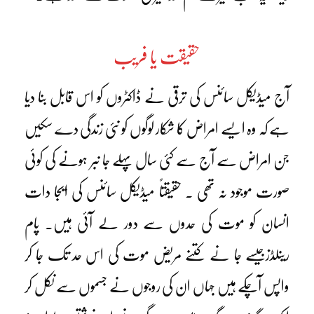
حقیقت یا فریب
آج میڈیکل سائنس کی ترقی نے ڈاکٹروں کو اس قابل بنا دیا
ہے کہ وہ ایسے امراض کا شکار لوگوں کو نئی زندگی دے سکیں
جن امراض سے آج سے کئی سال پہلے جا نبر ہونے کی کوئی
صورت موجود نہ تھی ۔ حقیقتاً میڈیکل سائنس کی ایجا دات
انسان کو موت کی حدوں سے دور لے آئی ہیں۔ پام
رینلڈزجیسے جا نے کتنے مریض موت کی اس حد تک جا کر
واپس آچکے ہیں جہاں ان کی روجوں نے جسموں سے نکل کر