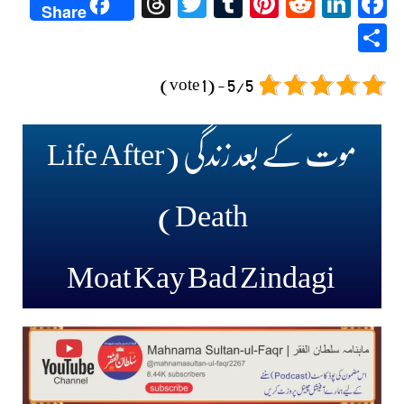
Threads
Twitter
Tumblr
Pinterest
Reddit
LinkedIn
Facebook
Share
Share
5/5 - (1 vote)
موت کے بعد زندگی (Life After
Death)
Moat Kay Bad Zindagi