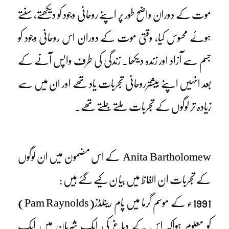
موت کے دوران واضح طور پر اپنے روحانی وجود کو دیکھتے، سنتے
ہوئے محسوس کیا، وقتی موت کے دوران اس روحانی وجود کو
جسم سے آزاد اور زندہ دیکھا۔ زندگی کی طرف واپس آنے کے
بعد انہیں اپنے بیشترروحانی تجربات یاد تھے اور ان میں سے
زیادہ تر لوگوں کے تجربات ملتے جلتے تھے۔
Anita Bartholomew کے اس مضمون میں ان لوگوں
کے تجربات ان الفاظ میں بیا ن کیے گئے ہیں :
1991ء کے موسم گرما میں پام رینلڈز(Pam Raynolds)
کو معلوم ہواکہ اس کے دماغ کی ایک شریان میں ایک