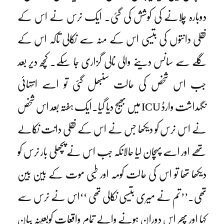
دوبارہ چلانے کی کوشش کی گئی۔ ایک نرس نے اس کے
نقلی دانتوں کی بتسیی اس کے منہ سے نکالی تاکہ اس کے
گلے سے سانس دینے والی نالی گزاری جا سکے۔ کچھ دیر بعد
جب اس شخص کی حالت سنبھل گئی تو اسے انتہائی
نگہداشت وارڈ ICU میں بھیج دیا گیا۔ایک ہفتہ بعد اس شخص
نے اس نرس کو دیکھا جس نے اس کے نقلی دانت نکالے
تھے اور اسے پہچان لیا حالانکہ جب اس نے پچھلی بار نرس کو
دیکھا تھا تو اس کی حالت کومہ اور طبی موت کے بین بین
تھی۔’’تم نے میری بتسیی نکالی تھی ‘‘اس نے نرس سے
کہا اور پھر اس دوران ہونے والے تمام واقعات کوبعینہٖ بیان