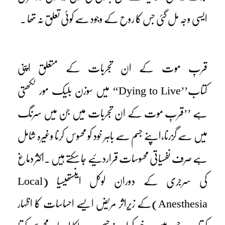
ایسی وجہ مل گئی جس کا روح کے وجود سے کوئی تعلق نہ تھا ۔
قربِ موت کے ان تجربات کے متعلق اپنی
کتاب’’Dying to Live‘‘ میں سوزن بلیک مور لکھتی
ہے ’’قربِ موت کے ان تجربات میں جن میں سرنگ
میں سے گزرنا،اپنے جسم سے باہر خود کو محسوس کرنا وغیرہ شامل
ہے صرف نفسیاتی محسوسات قراردئیے جا سکتے ہیں ۔اکثر دماغ
کی سرجری کے دوران لوکل اینستھیسیا (Local
Anesthesia)کے زیرِاثر مریض ایسے احساسات کا اظہار