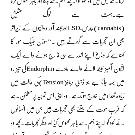
کرتا ہے جس میں وہ خود کو اپنے جسم سے ہلکا اور باہر محسوس کرتا
ہے۔بہت سے لوگ حشیش
(cannabis)،چرس،LSDاورنیند آور دوائیوں کے زیرِاثر
بھی ان تجربات سے گزرتے ہیں ۔‘‘سوزن بلیک مور کا
کہناہے کہ دماغ اپنے اندر سے ہی خا رج ہونے والے ایک
افیون آمیز نیند لانے والے مادے Endorphinکی تیز رو
میں بہہ جاتا ہے جو ذہنی دباؤ(Tension)کی حالت میں
زیادہ تعدادمیں خارج ہوتاہے۔وہ اپنی اس توجیہ پر مطمئن ہے
کہ قربِ موت کے جتنے بھی تجربات ہیں جن میں انسانوں
نے خود کو اپنے جسم سے با ہر محسوس کیا اور دیگر تجربات کیے وہ