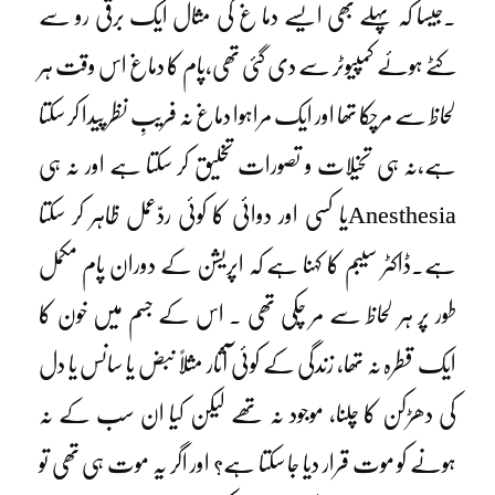
۔جیسا کہ پہلے بھی ایسے دما غ کی مثال ایک برقی رو سے
کٹے ہوئے کمپیوٹر سے دی گئی تھی،پام کا دماغ اس وقت ہر
لحاظ سے مرچکا تھا اور ایک مراہوا دماغ نہ فریبِ نظر پیدا کر سکتا
ہے،نہ ہی تخیلات و تصورات تخلیق کر سکتا ہے اور نہ ہی
Anesthesiaیا کسی اور دوائی کا کوئی ردّعمل ظاہر کر سکتا
ہے۔ڈاکٹر سیبم کا کہنا ہے کہ اپریشن کے دوران پام مکمل
طور پر ہر لحاظ سے مر چکی تھی ۔ اس کے جسم میں خون کا
ایک قطرہ نہ تھا، زندگی کے کوئی آثار مثلاً نبض یا سانس یا دل
کی دھڑکن کا چلنا، موجود نہ تھے لیکن کیا ان سب کے نہ
ہونے کو موت قرار دیا جا سکتا ہے؟ اور اگر یہ موت ہی تھی تو