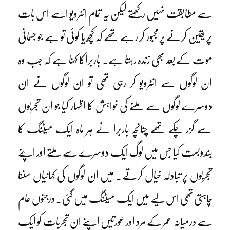
سے مطابقت نہیں رکھتے لیکن یہ تمام انٹرویو اسے اس بات
پر یقین کرنے پر مجبور کر رہے تھے کہ کچھ یا کوئی تو ہے جو جسمانی
موت کے بعد بھی زندہ رہتا ہے۔ باربراکا کہنا ہے کہ جب وہ
ان لوگوں سے انٹرویو کر رہی تھی تو ان لوگوں نے ان
دوسرے لوگوں سے ملنے کی خواہش کا اظہار کیا جو ان تجربوں
سے گزر چکے تھے چنانچہ باربرا نے ہر ماہ ایک میٹنگ کا
بندوبست کیا جس میں لوگ ایک دوسرے سے ملتے اور اپنے
تجربوں پر تبادلہ خیال کرتے۔ میں ان لوگوں کی کہانیاں سننا
چاہتی تھی اس لیے میں ایک میٹنگ میں گئی۔ درجنوں عام
سے درمیانہ عمر کے مرد اور عورتیں اپنے ان تجربات کو ایک