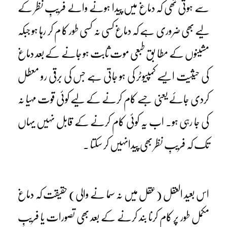
سے ہوتی تھی کہ دماغ میں پیدا ہونے والے فریبِ نظر کے
لیے بھی ضروری ہے کہ دماغ کسی نہ کسی طور کا م کر رہا ہو جبکہ
مشینوں کے مطا بق طبعی موت ثابت ہو جانے کے بعد دماغ
کی حیثیت ایسے کمپیوٹر کی ہو جاتی ہے جس کی برقی رو معطل
کردی جائے یعنی جسے کام کرنے کے لیے کوئی قوت مہیا نہ
کی جا رہی ہو۔ اب یہ کوئی کام کرنے کے قابل نہیں یہاں
تک کہ فریبِ نظر بھی پیدانہیں کر سکتا ۔
اس بعید العقل (عقل میں نہ سما نے والی) حقیقت کہ دماغ
مکمل طور پر کام کرنا بند کرنے کے بعد بھی تصورات یا فریبِ