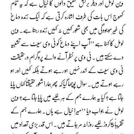
وین لومل اور دیگر برٹش تحقیق دانوں کا خیال ہے کہ یہ تمام
کھوج اس بات کی طرف اشارہ کرتی ہے کہ ایک زندہ دماغ
کی غیر موجودگی میں بھی شعور کہیں نہ کہیں زندہ رہتا ہے۔ وین
لومل کا کہنا ہے ’’آپ اپنے دماغ کو ٹی وی سیٹ سے تشبیہ
دے سکتے ہیں۔ ٹی وی پر نظر آنے والے پروگرام درحقیقت
ٹی وی سیٹ کے اندر نہیں ہو رہے ہوتے بلکہ کہیں اور ہو
رہے ہوتے ہیں۔ سوال پوچھا گیا کہ پھر ہمارا شعور حقیقتاً کہاں پایا
جاتا ہے؟ کیا یہ ہمارے جسم کے ہر خلیے میں پایا جاتا ہے؟ وین
لومل نے جواب دیا ’’میرا خیال ہے ہاں۔ ہمارے جسم کے
تقریباً 5کروڑ خلیے روزانہ مر جاتے ہیں۔ اس قدر بڑی تعداد میں