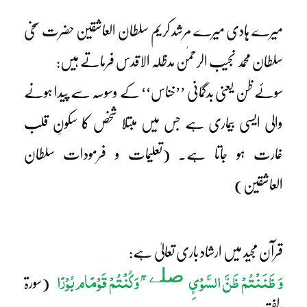
میرے ہادی میرے مرشد کریم سلطان العاشقین حضرت سخی
سلطان محمد نجیب الرحمٰن مدظلہ الاقدس فرماتے ہیں:
سوئے ظن یعنی بدگمانی ’’خناس‘‘ کے وسوسہ سے پیدا ہونے
والی ایسی بیماری ہے جس میں مبتلا شخص کا سکونِ قلب
غارت ہو جاتا ہے۔ (تعلیمات و فرمودات سلطان
العاشقین)
قرآن مجید میں ارشاد باری تعالیٰ ہے:
ج
وَ ظَنَنْتُمْ ظَنَّ السَّوْئِ
وَکُنْتُمْ قَوْمًام بُوْرًا
صلے
(سورۃ