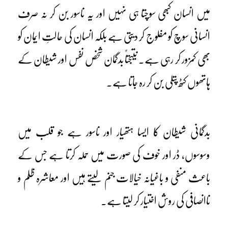
میں انسان کبھی سوچتا ہی نہیں اور یہ ناسور بن کر نہ صرف
انسانی سوچ کو مفلوج کر دیتی ہے بلکہ انسان کی حالتِ ایمان کو
بھی کمزور کر رہی ہے۔ نتیجتاً بدگمان شخص نفس اور شیطان کے
ہاتھوں کٹھ پتلی بن کر رہ جاتا ہے۔
بدگمانی شیطان کا ایسا ہتھیار اور ناسور ہے جو قلب میں
وسوسوں، ڈر اور خوف کی صورت میں حملہ کرتا ہے جس کے
باعث منفی و باغیانہ خیالات جنم لیتے ہیں اور معاشرہ ظلم و
ناانصافی کی روش اختیار کر لیتا ہے۔