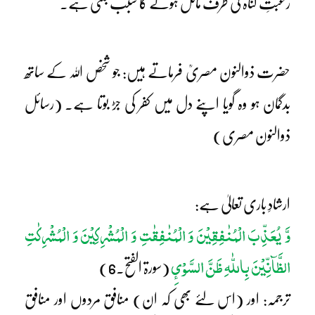
رغبتِ گناہ کی طرف مائل ہونے کا سبب بنتی ہے۔
حضرت ذوالنون مصریؒ فرماتے ہیں: جو شخص اللہ کے ساتھ
بدگمان ہو وہ گویا اپنے دل میں کفر کی جڑ بوتا ہے۔ (رسائل
ذوالنون مصری)
ارشادِ باری تعالیٰ ہے:
وَّ یُعَذِّبَ الْمُنٰفِقِیْنَ وَ الْمُنٰفِقٰتِ وَ الْمُشْرِکِیْنَ وَ الْمُشْرِکٰتِ
الظَّآنِّیْنَ بِاللّٰہِ ظَنَّ السَّوْئِ
(سورۃ الفتح۔6)
ترجمہ: اور (اس لئے بھی کہ ان) منافق مردوں اور منافق