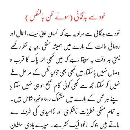
خود سے بدگمانی (سوئے ظن بالنفس)
خود سے بدگمانی سے مراد یہ ہے کہ انسان اپنی نیت، اعمال اور
روحانی حالت کے بارے میں ہمیشہ منفی رویہ پر نظر رکھے
یعنی ہر وقت یہ سوچتا رہے کہ میں کبھی اللہ پاک کا قرب و
وصال نہیں پا سکتا، میں کبھی بھی تزکیۂ نفس کے مراحل طے
نہیں کر سکتا، مجھ سے کبھی کوئی کام صحیح ہو ہی نہیں سکتا یا
اپنے ہر عمل کے بارے میں مشکوک رہنا وغیرہ شامل ہیں۔
یہ تمام منفی نظریات ناشکری اور ناامیدی کی طرف لے
جاتے ہیں جو کہ ازخود ایک کفر ہے۔ میرے ہادی سلطان