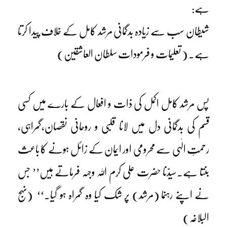
ہے:
شیطان سب سے زیادہ بدگمانی مرشد کامل کے خلاف پیدا کرتا
ہے۔ ( تعلیمات و فرمودات سلطان العاشقین)
پس مرشد کامل اکمل کی ذات و افعال کے بارے میں کسی
قسم کی بدگمانی دل میں لانا قلبی و روحانی نقصان،گمراہی،
رحمتِ الٰہی سے محرومی اور ایمان کے زائل ہونے کا باعث
بنتا ہے۔سیدّنا حضرت علی کرم اللہ وجہہ فرماتے ہیں’’ جس
نے اپنے رہنما (مرشد) پر شک کیا وہ گمراہ ہو گیا۔‘‘ (نہج
البلاغہ)