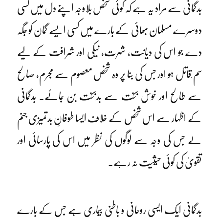
بدگمانی سے مراد یہ ہے کہ کوئی شخص بلاوجہ اپنے دل میں کسی
دوسرے مسلمان بھائی کے بارے میں کسی ایسے گمان کو جگہ
دے جو اس کی دیانت، شہرت، نیکی اور شرافت کے لیے
سم ِقاتل ہو اور جس کی بنا پر وہ شخص معصوم سے مجرم، صالح
سے طالح اور خوش بخت سے بدبخت بن جائے۔ بدگمانی
کے اظہار سے اس شخص کے خلاف ایسا طوفانِ بدتمیزی جنم
لے جس کی وجہ سے لوگوں کی نظر میں اس کی پارسائی اور
تقویٰ کی کوئی حیثیت نہ رہے۔
بدگمانی ایک ایسی روحانی و باطنی بیماری ہے جس کے بارے