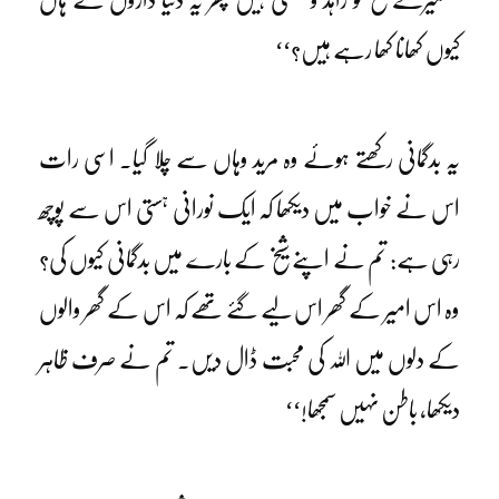
کیوں کھانا کھا رہے ہیں؟‘‘
یہ بدگمانی رکھتے ہوئے وہ مرید وہاں سے چلا گیا۔ اسی رات
اس نے خواب میں دیکھا کہ ایک نورانی ہستی اس سے پوچھ
رہی ہے: تم نے اپنے شیخ کے بارے میں بدگمانی کیوں کی؟
وہ اس امیر کے گھر اس لیے گئے تھے کہ اس کے گھر والوں
کے دلوں میں اللہ کی محبت ڈال دیں۔ تم نے صرف ظاہر
دیکھا، باطن نہیں سمجھا!‘‘