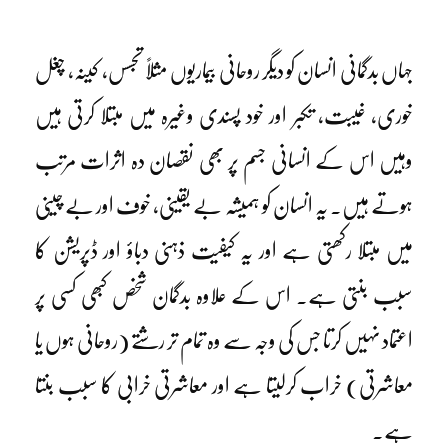
جہاں بدگمانی انسان کو دیگر روحانی بیماریوں مثلاً تجسس، کینہ، چغل
خوری، غیبت، تکبر اور خود پسندی وغیرہ میں مبتلا کرتی ہیں
وہیں اس کے انسانی جسم پر بھی نقصان دہ اثرات مرتب
ہوتے ہیں۔ یہ انسان کو ہمیشہ بے یقینی، خوف اور بے چینی
میں مبتلا رکھتی ہے اور یہ کیفیت ذہنی دباؤ اور ڈپریشن کا
سبب بنتی ہے۔ اس کے علاوہ بدگمان شخص کبھی کسی پر
اعتماد نہیں کرتا جس کی وجہ سے وہ تمام تر رشتے (روحانی ہوں یا
معاشرتی) خراب کرلیتا ہے اور معاشرتی خرابی کا سبب بنتا
ہے۔