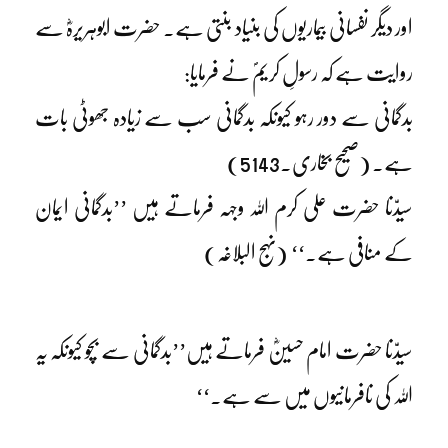
اور دیگر نفسانی بیماریوں کی بنیاد بنتی ہے۔ حضرت ابوہریرہؓ سے
روایت ہے کہ رسولِ کریمؐ نے فرمایا:
بدگمانی سے دور رہو کیونکہ بدگمانی سب سے زیادہ جھوٹی بات
ہے۔ (صحیح بخاری۔5143)
سیدّنا حضرت علی کرم اللہ وجہہ فرماتے ہیں ’’بدگمانی ایمان
کے منافی ہے۔‘‘ (نہج البلاغہ)
سیدّنا حضرت امام حسینؓ فرماتے ہیں’’بدگمانی سے بچو کیونکہ یہ
اللہ کی نافرمانیوں میں سے ہے۔‘‘