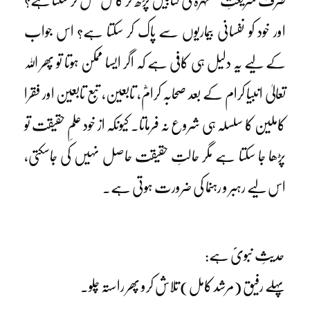
صرف شریعتِ مطہرہ کی کتابیں پڑھ کر کامل عمل کر سکتا ہے؟
اور خود کو نفسانی بیماریوں سے پاک کر سکتا ہے؟ اس جواب
کے لیے یہ دلیل ہی کافی ہے کہ اگر ایسا ممکن ہوتا تو پھر اللہ
تعالیٰ انبیا کرام کے بعد صحابہ کرامؓ، تابعین، تبع تابعین اور فقرا
کاملین کا سلسلہ ہی شروع نہ فرماتا۔ کیونکہ از خود علمِ حقیقت تو
پڑھا جا سکتا ہے مگر حالتِ حقیقت حاصل نہیں کی جاسکتی،
اس لیے رہبر و رہنما کی ضرورت ہوتی ہے۔
حدیثِ نبویؐ ہے:
پہلے رفیق (مرشد کامل) تلاش کرو پھر راستہ چلو۔