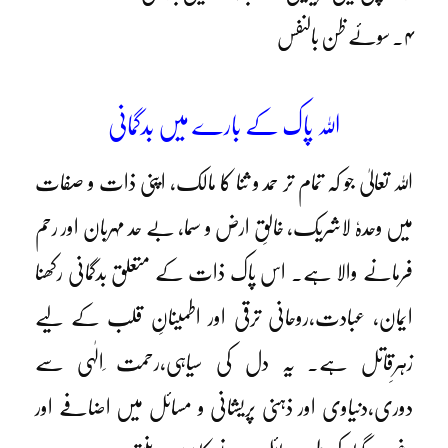
۴۔ سوئے ظن بالنفس
اللہ پاک کے بارے میں بدگمانی
اللہ تعالیٰ جو کہ تمام تر حمد و ثنا کا مالک، اپنی ذات و صفات
میں وحدہٗ لاشریک، خالقِ ارض و سما، بے حد مہربان اور رحم
فرمانے والا ہے۔ اس پاک ذات کے متعلق بدگمانی رکھنا
ایمان، عبادت،روحانی ترقی اور اطمینانِ قلب کے لیے
زہرِقاتل ہے۔ یہ دل کی سیاہی،رحمت ِالٰہی سے
دوری،دنیاوی اور ذہنی پریشانی و مسائل میں اضافے اور