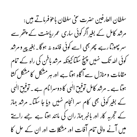
سلطان العارفین حضرت سخی سلطان باھوؒ فرماتے ہیں:
مرشد کامل کے بغیر اگر کوئی ساری عمر ریاضت کے پتھر سے
سر پھوڑتا رہے پھر بھی اسے کوئی فائدہ نہ ہوگا۔ بغیر پیر و مرشد
کوئی اللہ تک نہیں پہنچ سکتا کیونکہ مرشد باطن کی راہ کے تمام
مقامات و منازل سے آگاہ ہوتا ہے اور ہر مشکل کا مشکل کشا
ہوتا ہے۔ مرشد کامل توفیقِ الٰہی کا دوسرا نام ہے۔ توفیقِ الٰہی
کے بغیر کوئی بھی کام سر انجام نہیں دیا جا سکتا۔ مرشد جہاز
کے تجربہ کار اور باخبر جہاز ران کی مانند ہوتا ہے جسے راستے
میں آنے والی تمام آفات اور مشکلات اور ان کے حل کا