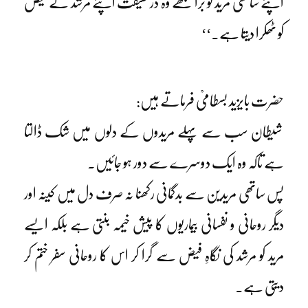
اپنے ساتھی مرید کو برا سمجھے وہ درحقیقت اپنے مرشد کے فیض
کو ٹھکرا دیتا ہے۔‘‘
حضرت بایزید بسطامیؒ فرماتے ہیں:
شیطان سب سے پہلے مریدوں کے دلوں میں شک ڈالتا
ہے تاکہ وہ ایک دوسرے سے دور ہو جائیں۔
پس ساتھی مریدین سے بدگمانی رکھنا نہ صرف دل میں کینہ اور
دیگر روحانی و نفسانی بیماریوں کا پیش خیمہ بنتی ہے بلکہ ایسے
مرید کو مرشد کی نگاہِ فیض سے گرا کر اس کا روحانی سفر ختم کر
دیتی ہے۔