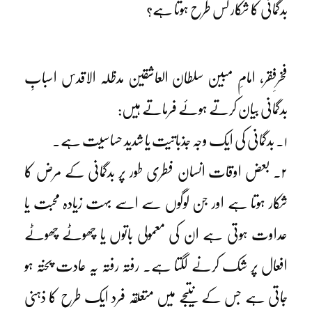
بدگمانی کا شکار کس طرح ہوتا ہے؟
فخرِفقر، امامِ مبین سلطان العاشقین مدظلہ الاقدس اسبابِ
بدگمانی بیان کرتے ہوئے فرماتے ہیں:
۱۔ بدگمانی کی ایک وجہ جذباتیت یا شدید حساسیت ہے۔
۲۔ بعض اوقات انسان فطری طور پر بدگمانی کے مرض کا
شکار ہوتا ہے اور جن لوگوں سے اسے بہت زیادہ محبت یا
عداوت ہوتی ہے ان کی معمولی باتوں یا چھوٹے چھوٹے
افعال پر شک کرنے لگتا ہے۔ رفتہ رفتہ یہ عادت پختہ ہو
جاتی ہے جس کے نتیجے میں متعلقہ فرد ایک طرح کا ذہنی