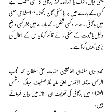
یعنی خیال، شک یا اندازہ۔ لہٰذا بدگمانی کا لفظی مطلب ہے
کسی کے بارے میں برا یا منفی گمان رکھنا۔‘‘ اصطلاحی معنی
میں بدگمانی سے مراد کسی شخص کے بارے میں بغیر کسی واضح
دلیل یا ثبوت کے منفی رائے قائم کرنا یا اس کے اعمال کی
برُی تاویل کرنا ہے۔
مجددِ دین سلطان العاشقین حضرت سخی سلطان محمد نجیب
الرحمٰن مدظلہ الاقدس اپنی مایہ ناز تصنیف مبارکہ ’’شمس
الفقرا‘‘ میں بدگمانی کی تعریف ان الفاظ میں بیان فرماتے
ہیں: