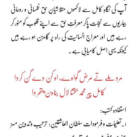
آپ کی نگاہِ کامل سے لاکھوں متلاشیانِ حق نفسانی و روحانی
بیماریوں سے نجات پاکر معرفتِ حق سے اپنے قلوب کو منور کر
رہے ہیں اور معراجِ انسانیت کی راہ پر گامزن ہو رہے ہیں
کیونکہ یہی اصل کامیابی ہے۔
مرد ملے تے مرض گواوے، او کن دے گن کردا
کامل پیر محمد بخشا لال بناون پتھر دا
استفادہ کتب:
۱۔تعلیمات و فرمودات سلطان العاشقین: ترتیب و تدوین مسز