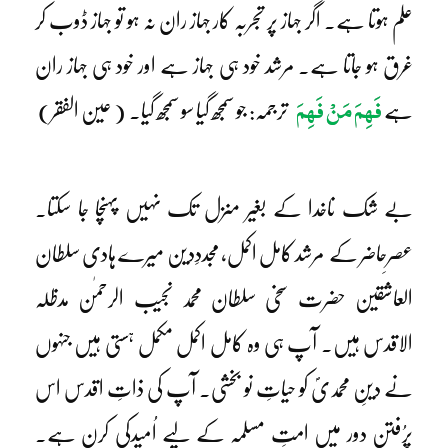
علم ہوتا ہے۔ اگر جہاز پر تجربہ کار جہاز ران نہ ہو تو جہاز ڈوب کر
غرق ہو جاتا ہے۔ مرشد خود ہی جہاز ہے اور خود ہی جہاز ران
فَھِمَ مَنْ فَھِمَ
ہے
ترجمہ: جو سمجھ گیا سو سمجھ گیا۔ ( عین الفقر)
بے شک ناخدا کے بغیر منزل تک نہیں پہنچا جا سکتا۔
عصرِحاضر کے مرشد کامل اکمل، مجددِدین میرے ہادی سلطان
العاشقین حضرت سخی سلطان محمد نجیب الرحمٰن مدظلہ
الاقدس ہیں۔ آپ ہی وہ کامل اکمل مکمل ہستی ہیں جنہوں
نے دینِ محمدیؐ کو حیاتِ نو بخشی۔ آپ کی ذاتِ اقدس اس
پرُفتن دور میں امتِ مسلمہ کے لیے اُمیدکی کرن ہے۔