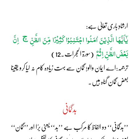
ارشادِ باری تعالیٰ ہے:
یٰٓاَیُّہَا الَّذِیْنَ اٰمَنُوا اجْتَنِبُوْا کَثِیْرًا مِّنَ الظَّنِّ
اِنَّ
چ
بَعْضَ الظَّنِّ اِثْمٌ
(سورۃ الحجرات۔12)
ترجمہ:اے ایمان والو! گمان سے بہت زیادہ کام نہ لیا کرو یقینا
بعض گمان گناہ ہیں۔
بدگمانی
’’بدگمانی‘‘ دو الفاظ کا مرکب ہے ’’بد‘‘ یعنی برُا اور ’’گمان‘‘