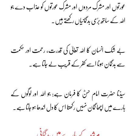
عورتوں اور مشرک مردوں اور مشرک عورتوں کو عذاب دے جو
اللہ کے ساتھ برُی بدگمانیاں رکھتے ہیں۔
بے شک انسان کا اللہ تعالیٰ کی قدرت، رحمت اور حکمت
سے بدگمان ہونا اسے کفر کے قریب لے جاتا ہے۔
سیدّنا حضرت امام حسنؓ کا فرمان ہے: جو اللہ اور لوگوں کے
بارے میں اچھا گمان نہیں رکھتا اس کا دل اندھا ہو جاتا ہے۔
مرشد کے بارے میں بدگمانی