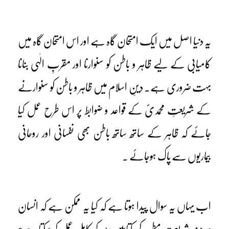
یہ دنیا اصل میں ایک امتحان گاہ ہے اور اس امتحان گاہ میں
کامیابی کے لیے ظاہر و باطن کو سنوارنا اور مقربِ الٰہی بنانا
بہت ضروری ہے۔ دینِ اسلام میں ظاہر و باطن کو سنوارنے
کے شریعتِ محمدیؐ کے قواعد و ضوابط پر اس طرح عمل کیا
جائے کہ ظاہر کے ساتھ ساتھ باطن بھی نفسانی اور روحانی
بیماریوں سے پاک ہوجائے ۔
اب یہاں یہ سوال پیدا ہوتا ہے کہ کیا یہ ممکن ہے کہ انسان