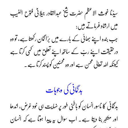
سیدّنا غوث الاعظم حضرت شیخ عبدالقادر جیلانیؓ فتوح الغیب
میں ارشاد فرماتے ہیں:
جب بندہ اپنے بھائی کے بارے میں برُا گمان رکھتا ہے، تو وہ
درحقیقت اپنے ربّ کے ساتھ اپنے تعلق میں کمی کرتا ہے
کیونکہ اللہ تعالیٰ محسن ہے اور وہ محسنین کو پسند کرتا ہے۔
بدگمانی کی وجوہات
بدگمانی کا ناسور انسان کو باطنی طور پر نہایت ہی خود غرض، اندھا
اور متکبر بنا دیتا ہے۔ اب سوال یہ پیدا ہوتا ہے کہ انسان