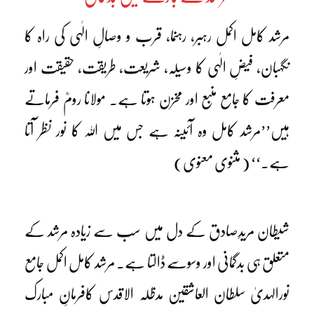
مرشد کامل اکمل رہبر، رہنما، قرب و وصالِ الٰہی کی راہ کا
نگہبان، فیضِ الٰہی کا وسیلہ، شریعت، طریقت، حقیقت اور
معرفت کا جامع منبع اور مخزن ہوتا ہے۔ مولانا رومؒ فرماتے
ہیں’’مرشد کامل وہ آئینہ ہے جس میں اللہ کا نور نظر آتا
ہے۔‘‘ ( مثنوی معنوی)
شیطان مریدِصادق کے دل میں سب سے زیادہ مرشد کے
متعلق ہی بدگمانی اور وسوسے ڈالتا ہے۔ مرشد کامل اکمل جامع
نورالہدیٰ سلطان العاشقین مدظلہ الاقدس کافرمانِ مبارک