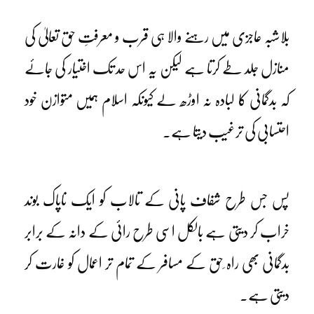
بلاشبہ عاجزی میں رہنے والا ہی قرب و معرفتِ حق تعالیٰ کی
منازل جلد طے کرتا ہے لیکن یہ اس حد تک اختیار کی جائے
کہ بدگمانی کا لبادہ نہ اوڑھ لے کیونکہ اسلام ہمیں متوازن خود
احتسابی کی ترغیب دیتا ہے۔
پس جس طرح شفاف پانی کے تالاب کو ایک ناپاک بوند
خراب کر دیتی ہے بالکل اسی طرح رائی کے دانہ کے برابر
بدگمانی بھی راہ ِحق کے مسافر کے تمام تر اعمال کو غارت کر
دیتی ہے۔