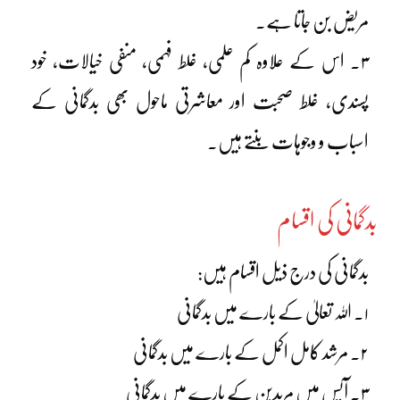
مریض بن جاتا ہے۔
۳۔ اس کے علاوہ کم علمی، غلط فہمی، منفی خیالات، خود
پسندی، غلط صحبت اور معاشرتی ماحول بھی بدگمانی کے
اسباب و وجوہات بنتے ہیں۔
بدگمانی کی اقسام
بدگمانی کی درج ذیل اقسام ہیں:
۱۔ اللہ تعالیٰ کے بارے میں بدگمانی
۲۔ مرشد کامل اکمل کے بارے میں بدگمانی
۳۔ آپس میں مریدین کے بارے میں بدگمانی