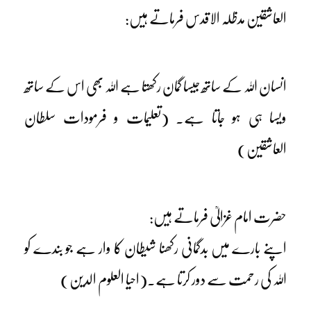
العاشقین مدظلہ الاقدس فرماتے ہیں:
انسان اللہ کے ساتھ جیسا گمان رکھتا ہے اللہ بھی اس کے ساتھ
ویسا ہی ہو جاتا ہے۔ (تعلیمات و فرمودات سلطان
العاشقین)
حضرت امام غزالیؒ فرماتے ہیں:
اپنے بارے میں بدگمانی رکھنا شیطان کا وار ہے جو بندے کو
اللہ کی رحمت سے دور کرتا ہے۔(احیا العلوم الدین)