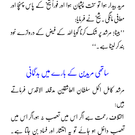
مرید بیدار ہوا تو سخت پشیمان ہوا اور فوراً شیخ کے پاس پہنچا اور
معافی مانگی۔ شیخ نے فرمایا:
’’بیٹا! مرشد پر شک کرنا گویا اللہ کے فیض کے دروازے خود
بند کر لینا ہے۔‘‘
ساتھی مریدین کے بارے میں بدگمانی
مرشد کامل اکمل سلطان العاشقین مدظلہ الاقدس فرماتے
ہیں:
اختلاف رحمت ہے اگر اس میں تعصب نہ ہو،اگر اس میں
تعصب داخل ہو جائے تو یہ انتشار اور فساد بن جاتا ہے۔