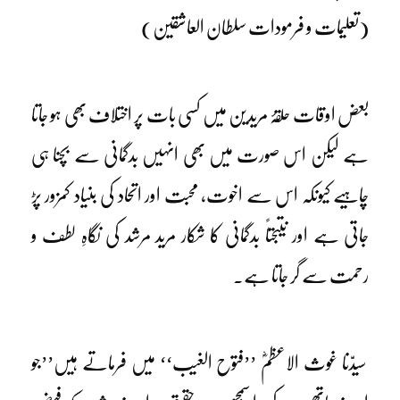
(تعلیمات و فرمودات سلطان العاشقین)
بعض اوقات حلقۂ مریدین میں کسی بات پر اختلاف بھی ہو جاتا
ہے لیکن اس صورت میں بھی انہیں بدگمانی سے بچنا ہی
چاہیے کیونکہ اس سے اخوت، محبت اور اتحاد کی بنیاد کمزور پڑ
جاتی ہے اور نتیجتاً بدگمانی کا شکار مرید مرشد کی نگاہِ لطف و
رحمت سے گر جاتا ہے۔
سیدّنا غوث الاعظمؓ ’’فتوح الغیب‘‘ میں فرماتے ہیں’’جو