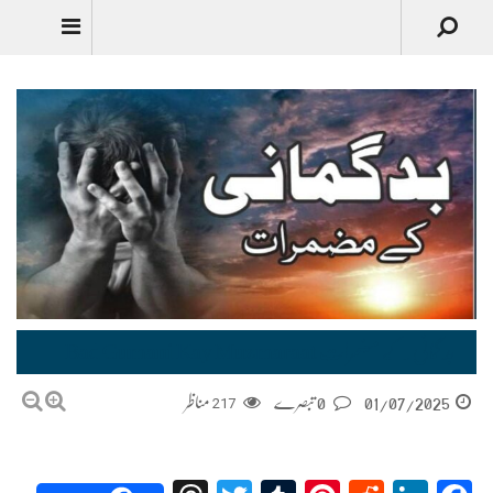
Urdu
بد گمانی کے مضمرات Bad Gumani Kay Muzmaraat
01/07/2025
0 تبصرے
217
مناظر