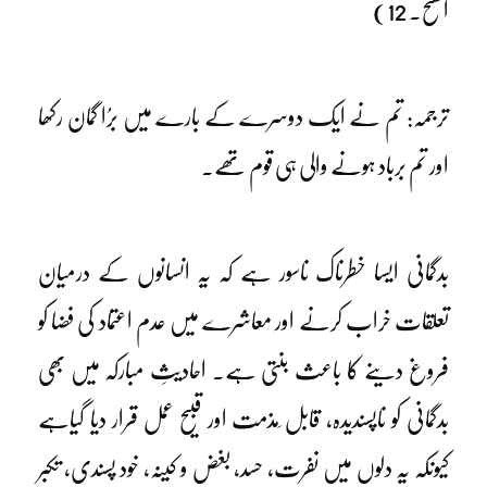
الفتح۔ 12)
ترجمہ: تم نے ایک دوسرے کے بارے میں برُا گمان رکھا
اور تم برباد ہونے والی ہی قوم تھے۔
بدگمانی ایسا خطرناک ناسور ہے کہ یہ انسانوں کے درمیان
تعلقات خراب کرنے اور معاشرے میں عدم اعتماد کی فضا کو
فروغ دینے کا باعث بنتی ہے۔ احادیثِ مبارکہ میں بھی
بدگمانی کو ناپسندیدہ، قابل ِمذمت اور قبیح عمل قرار دیا گیاہے
کیونکہ یہ دلوں میں نفرت، حسد، بغض و کینہ، خود پسندی، تکبر