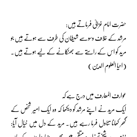
حضرت امام غزالیؒ فرماتے ہیں:
مرشد کے خلاف وسوسے شیطان کی طرف سے ہوتے ہیں جو
مرید کو اس کے راستے سے بھٹکانے کے لیے ہوتے ہیں۔
(احیا العلوم الدین)
عوارف المعارف میں درج ہے کہ
ایک مرید نے اپنے مرشد کو دیکھا کہ وہ ایک امیر شخص کے
گھر کھانا تناول فرما رہے ہیں۔ مرید کے دل میں خیال آیا:
’’میرے شیخ تو زاہد و متقی ہیں پھر یہ دنیا داروں کے ہاں