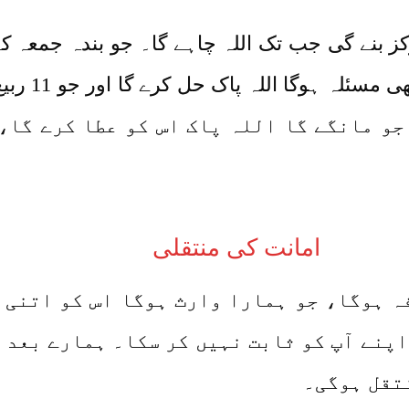
رکز بنے گی جب تک اللہ چاہے گا۔ جو بندہ جمعہ
 جو مانگے گا اللہ پاک اس کو عطا کرے گا،
امانت کی منتقلی
ہ ہوگا، جو ہمارا وارث ہوگا اس کو اتنی 
پنے آپ کو ثابت نہیں کر سکا۔ ہمارے بعد 
تقل ہوگی۔