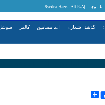
Syedna Hazrat Ali
Allah-ki-rah-mein-maal-kharach-karney-ka
گذشتہ شمارے
اہم مضامین
کالمز
سوشل 
Share