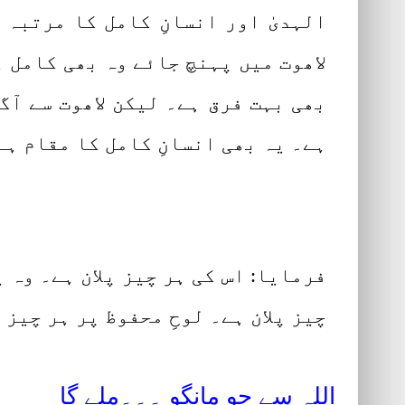
الہدیٰ اور انسانِ کامل کا مرتبہ 
لاھوت میں پہنچ جائے وہ بھی کامل ہے
بھی بہت فرق ہے۔ لیکن لاھوت سے آ
ہے۔ یہ بھی انسانِ کامل کا مقام ہ
فرمایا: اس کی ہر چیز پلان ہے۔ وہ ی
چیز پلان ہے۔ لوحِ محفوظ پر ہر چیز 
اللہ سے جو مانگو ۔۔۔ملے گا