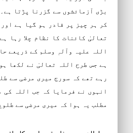
بڑی آزمائشوں سے گزرنا پڑتا ہے۔ 
کر ہر چیز پر قادر ہو گیا ہے اور 
تعالیٰ کائنات کا نظام چلا رہا ہے
اللہ علیہ وآلہٖ وسلم کے ذریعے حا
ہے جس طرح اللہ تعالیٰ نے لکھا ہو
رہے تھے کہ سورج میری مرضی سے طل
انہوں نے فرمایا کہ جب اللہ کی م
مطلب یہ ہوا کہ میری مرضی سے طلوع