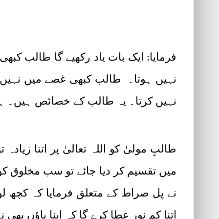
فرمایا: ایک بات یاد رکھیے گا طالب کب
نہیں ہوتا۔ طالب کبھی غصے میں نہیں ا
نہیں کرتا۔ یہ طالب کے خصائص ہیں۔ ہر 
طالبِ مولیٰ کو اللہ تعالیٰ پر اتنا زیاد
میں تقسیم کر دیا جائے تو سب مخلوق 
نے پل صراط کے متعلق فرمایا کہ کچھ لوگو
اتنا کم نور عطا کرے گا کہ اپنا پاؤں بھی