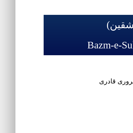
اشقین)