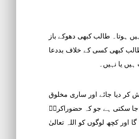
یں ہوتا۔ طالب کبھی دھوکے باز
طالب کبھی کسی کے خلاف بددعا
 ہیں یا نہیں۔
پیش کر دیا جائے اور ساری مخلوق
جا سکتی ہے جو کہ حضوراکرمؐ
ا اور کچھ لوگوں کو اللہ تعالیٰ