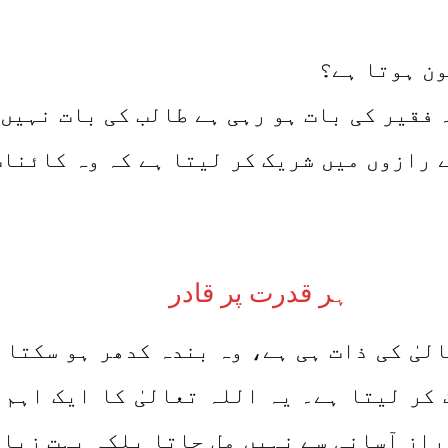
ون ہوتا ہے؟
۔ فقیر کی بات ہو رہی ہے طالب کی بات نہیں
 رازوں میں شریک کر لیتا ہے کہ وہ کائنات 
ہر قدرت پر قادر
لیٰ کی ذات ہی ہے، وہ بندہ کدھر ہو سکتا 
 کر لیتا ہے۔ یہ اللہ تعالیٰ کا ایک اہم 
 راز آسانی سے نہیں مل جاتا بلکہ بہت زیا