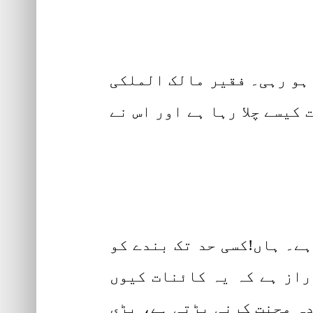
 ہو رہی۔ فقیر مالک الملکی
کیسے چلا رہا ہے اور اس نے
ہے۔ ہاں!کسی حد تک بندے کو
راز ہے کہ یہ کائنات کیوں
دہ محنت کرنی پڑتی ہے، بڑی