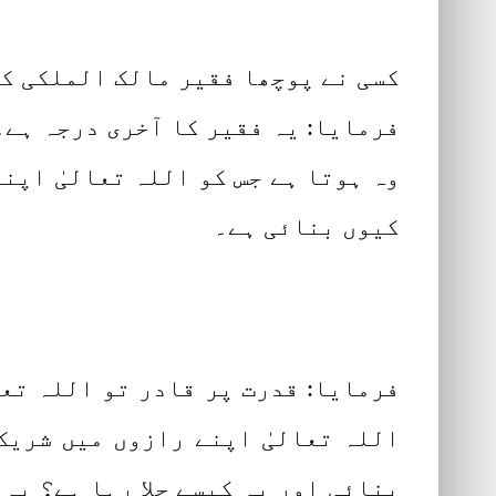
کسی نے پوچھا فقیر مالک الملکی ک
فرمایا: یہ فقیر کا آخری درجہ ہے
وہ ہوتا ہے جس کو اللہ تعالیٰ اپنے
کیوں بنائی ہے۔
فرمایا: قدرت پر قادر تو اللہ تعا
اللہ تعالیٰ اپنے رازوں میں شریک
بنائی اور یہ کیسے چلا رہا ہے؟ یہ