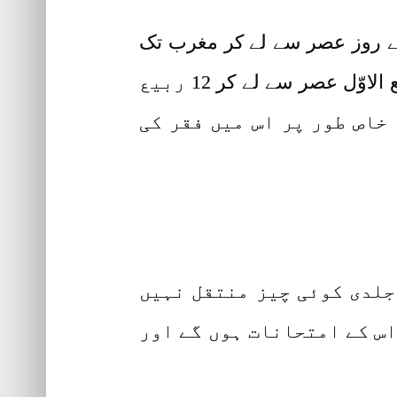
 کے روز عصر سے لے کر مغرب تک
ہمارے مزار پر درود پڑھے گا اس کا جو بھی مسئلہ ہوگا اللہ پاک حل کرے گا اور جو 11 ربیع الاوّل عصر سے لے کر 12 ربیع
 خاص طور پر اس میں فقر کی
جلدی کوئی چیز منتقل نہیں
اس کے امتحانات ہوں گے اور