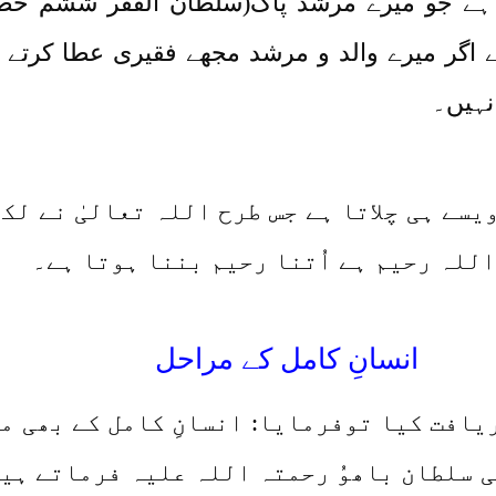
 ہے جو میرے مرشد پاک(سلطان الفقر ششم 
ے اگر میرے والد و مرشد مجھے فقیری عطا کرتے تو
 نہیں۔
سے ہی چلاتا ہے جس طرح اللہ تعالیٰ نے لک
اللہ رحیم ہے اُتنا رحیم بننا ہوتا ہے۔
انسانِ کامل کے مراحل
ریافت کیا توفرمایا: انسانِ کامل کے بھی م
 سلطان باھوُ رحمتہ اللہ علیہ فرماتے ہی