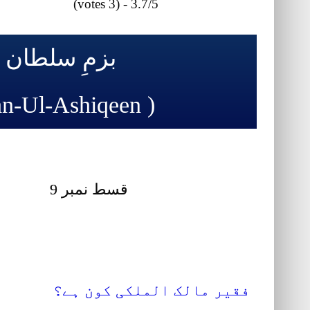
3.7/5 - (3 votes)
بزمِ سلطان 
( Bazm-e-Sultan-Ul-Ashiqeen (Malfuzat Sultan-Ul-Ashiqeen
قسط نمبر 9 مرتب: سلطان محمد عبداللہ اقبال سروری قادری
فقیر مالک الملکی کون ہے؟