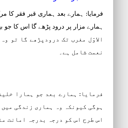
فرمایا: ہمارے بعد ہماری قبر فقر کا م
الاوّل مغرب تک درودپڑھے گا تو وہ
نعمت شامل ہے۔
فرمایا: ہمارے بعد جو ہمارا خلیف
ہوگی کیونکہ وہ ہماری زندگی میں ا
اس طرح اس کو درجہ بدرجہ امانت من