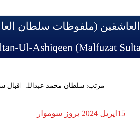
العاشقین (ملفوظات سلطان الع
15اپریل 2024 بروز سوموار