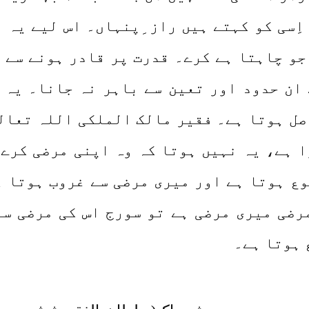
اِسی کو کہتے ہیں راز ِپنہاں۔ اس لیے یہ 
جو چاہتا ہے کرے۔ قدرت پر قادر ہونے سے 
 ان حدود اور تعین سے باہر نہ جانا۔ یہ 
صل ہوتا ہے۔ فقیر مالک الملکی اللہ تعالیٰ
ا ہے، یہ نہیں ہوتا کہ وہ اپنی مرضی کرے
وع ہوتا ہے اور میری مرضی سے غروب ہوتا ہ
رضی میری مرضی ہے تو سورج اس کی مرضی سے
 ہوتا ہے۔