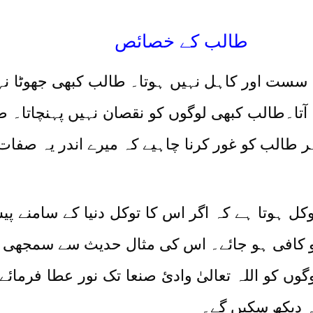
طالب کے خصائص
ھی سست اور کاہل نہیں ہوتا۔ طالب کبھی جھوٹا نہ
ٓتا۔طالب کبھی لوگوں کو نقصان نہیں پہنچاتا۔ 
طالب کو غور کرنا چاہیے کہ میرے اندر یہ صفات
ہ توکل ہوتا ہے کہ اگر اس کا توکل دنیا کے سامنے 
کو کافی ہو جائے۔ اس کی مثال حدیث سے سمجھی 
ں کو اللہ تعالیٰ وادیٔ صنعا تک نور عطا فرمائے گ
 نہ دیکھ سکیں گے۔