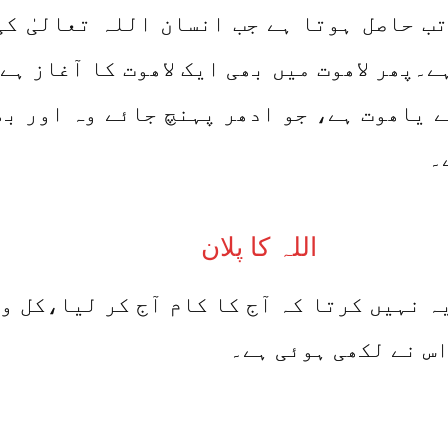
تب حاصل ہوتا ہے جب انسان اللہ تعالیٰ ک
۔پھر لاھوت میں بھی ایک لاھوت کا آغاز ہے 
گے یاھوت ہے، جو ادھر پہنچ جائے وہ اور ب
ے۔
اللہ کا پلان
ہ نہیں کرتا کہ آج کا کام آج کر لیا،کل وا
اس نے لکھی ہوئی ہے۔