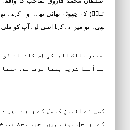
سلطان محمد فاروق صاحب کا واقعہ
علیؒ) کے چھوٹے بھائی تھے۔ وہ کہتے تھ
تھی۔ تو میں نے کہا اسی لیے آپ کو ملی
فقیر مالک الملکی اس کائنات کو وی
ہے اُتنا کریم بننا ہوتاہے، جتنا 
کسی نے انسانِ کامل کے بارے میں د
کے مراحل ہوتے ہیں۔ جیسے حضرت سخی