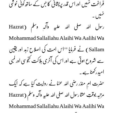
فراغت نہیں اور اس قدر پریشانی کا جس کے ساتھ کوئی خوشی
نہیں۔
رسول اللہ صلی اللہ علیہ وآلہٖ وسلم (Hazrat
Mohammad Sallallahu Alaihi Wa Aalihi Wa
Sallam) نے فرمایا ’’اس امت کی اصلاح زہد اور یقین
سے شروع ہوتی ہے اور اس کی آخری ہلاکت کنجوسی اور لمبی
امید رکھنا ہے۔
حضرت امِ منذر رضی اللہ عنہا نے روایت کیا ہے کہ ایک
مرتبہ بوقتِ عشا رسول اللہ صلی اللہ علیہ وآلہٖ وسلم (Hazrat
Mohammad Sallallahu Alaihi Wa Aalihi Wa