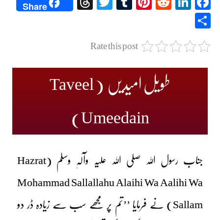
Threads
Twitter
Tumblr
Pinterest
Reddit
LinkedIn
Facebook
Share
Share
Rate this post
طویل امیدیں (Taveel
Umeedain)
جناب رسول اللہ صلی اللہ علیہ وآلہٖ وسلم (Hazrat
Mohammad Sallallahu Alaihi Wa Aalihi Wa
Sallam) نے فرمایا ’’تم پر مجھے سب سے زیادہ ڈر دو