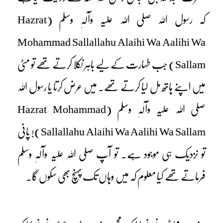
کہ رسول اللہ صلی اللہ علیہ وآلہٖ وسلم (Hazrat
Mohammad Sallallahu Alaihi Wa Aalihi Wa
Sallam) جب طہارت کے لیے باہر نکلا کرتے تھے تو مٹی
میں اپنے ہاتھ مل لیا کرتے تھے۔ میں عرض کرتا یا رسول اللہ
صلی اللہ علیہ وآلہٖ وسلم (Hazrat Mohammad
Sallallahu Alaihi Wa Aalihi Wa Sallam)! پانی
تو نزدیک ہی موجود ہے۔ تو آپ صلی اللہ علیہ وآلہٖ وسلم
فرماتے تھے کیا معلوم کہ میں وہاں تک پہنچ بھی سکوں گا۔