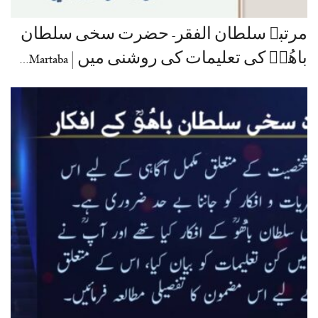
مرتبہ سلطان الفقر- حضرت سخی سلطان
باھُوؒ کی تعلیمات کی روشنی میں | Martaba…