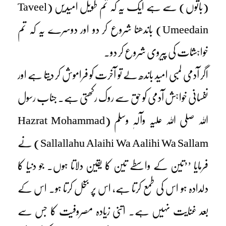
(باتوں) سے ہے ایک یہ کہ تم طویل امیدیں (Taveel
Umeedain) باندھنا شروع کر دو اور دوسرے یہ کہ تم
خواہشات کی پیروی شروع کر دو۔
اگر آدمی لمبی امید باندھ لے تو آخرت کو فراموش کر دیتا ہے اور
نفسانی خواہش آدمی کو حق سے روک رکھتی ہے۔ جناب رسول
اللہ صلی اللہ علیہ وآلہٖ وسلم (Hazrat Mohammad
Sallallahu Alaihi Wa Aalihi Wa Sallam) نے
فرمایا ’’تین کے واسطے تین کا یقین دلاتا ہوں۔ جو دنیا کا
دلدادہ ہو اس کی طمع کرتا ہے، اس پر بخل کرتا ہو۔ اس کے
بعد غنایت نہیں ہے۔ اتنی زیادہ مصروفیت کا جس سے