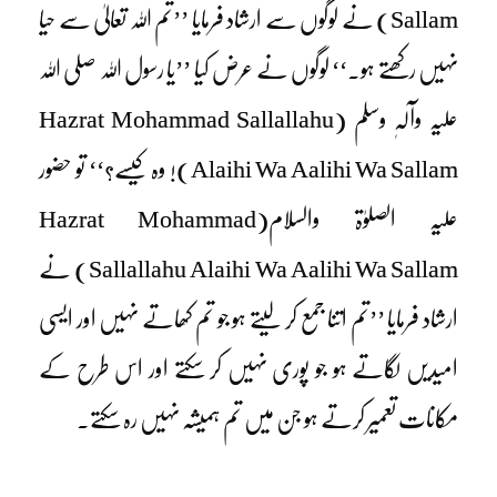
Sallam) نے لوگوں سے ارشاد فرمایا ’’تم اللہ تعالیٰ سے حیا
نہیں رکھتے ہو۔‘‘ لوگوں نے عرض کیا ’’یا رسول اللہ صلی اللہ
علیہ وآلہٖ وسلم (Hazrat Mohammad Sallallahu
Alaihi Wa Aalihi Wa Sallam)! وہ کیسے؟‘‘ تو حضور
علیہ الصلوٰۃ والسلام(Hazrat Mohammad
Sallallahu Alaihi Wa Aalihi Wa Sallam) نے
ارشاد فرمایا ’’تم اتنا جمع کر لیتے ہو جو تم کھاتے نہیں اور ایسی
امیدیں لگاتے ہو جو پوری نہیں کر سکتے اور اس طرح کے
مکانات تعمیر کرتے ہو جن میں تم ہمیشہ نہیں رہ سکتے۔