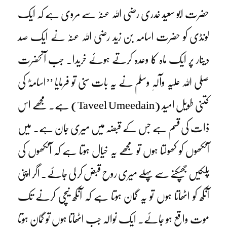
حضرت ابو سعید خدری رضی اللہ عنہٗ سے مروی ہے کہ ایک
لونڈی کو حضرت اسامہ بن زید رضی اللہ عنہٗ نے ایک صد
دینار پر ایک ماہ کا وعدہ کرتے ہوئے خریدا۔ جب آنحضرت
صلی اللہ علیہ وآلہٖ وسلم نے یہ بات سنی تو فرمایا ’’اسامہؓ کی
کتنی طویل امید (Taveel Umeedain) ہے۔ مجھے اس
ذات کی قسم ہے جس کے قبضہ میں میری جان ہے۔ میں
آنکھوں کو کھولتا ہوں تو مجھے یہ خیال ہوتا ہے کہ آنکھوں کی
پلکیں جھپکنے سے پہلے میری روح قبض کر لی جائے۔ اگر اپنی
آنکھ کو اٹھاتا ہوں تو یہ گمان ہوتا ہے کہ آنکھ نیچی کرنے تک
موت واقع ہو جائے۔ ایک نوالہ جب اٹھاتا ہوں تو گمان ہوتا