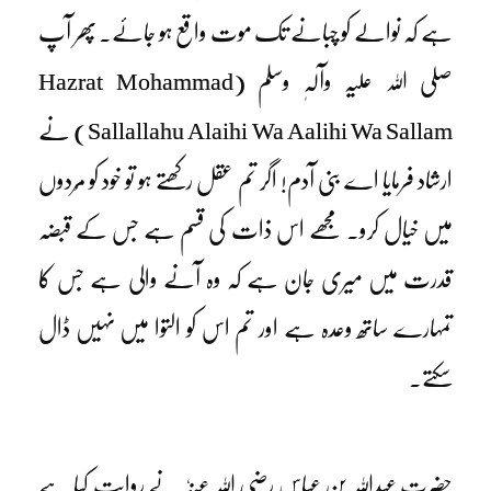
ہے کہ نوالے کو چبانے تک موت واقع ہو جائے۔ پھر آپ
صلی اللہ علیہ وآلہٖ وسلم (Hazrat Mohammad
Sallallahu Alaihi Wa Aalihi Wa Sallam) نے
ارشاد فرمایا اے بنی آدم! اگر تم عقل رکھتے ہو تو خود کو مُردوں
میں خیال کرو۔ مجھے اس ذات کی قسم ہے جس کے قبضہ
قدرت میں میری جان ہے کہ وہ آنے والی ہے جس کا
تمہارے ساتھ وعدہ ہے اور تم اس کو التوا میں نہیں ڈال
سکتے۔
حضرت عبداللہ بن عباس رضی اللہ عنہٗ نے روایت کیا ہے