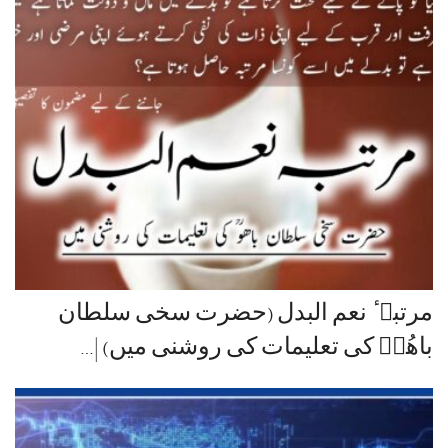
مرتبہ ٔ نعم البدل (حضرت سخی سلطان
باھُوؒ کی تعلیمات کی روشنی میں) |…