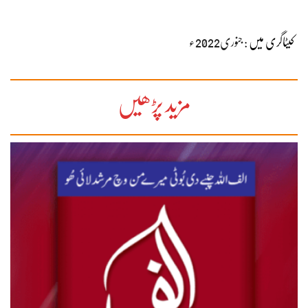
کیٹاگری میں :
جنوری2022ء
مزید پڑھیں