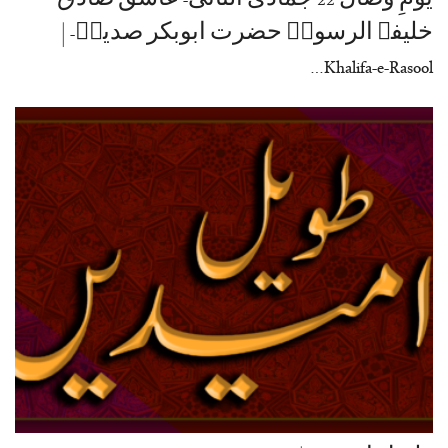
یومِ وصال 22 جمادی الثانی- عاشق صادق
خلیفۃ الرسولؐ حضرت ابوبکر صدیقؓ- |
Khalifa-e-Rasool…