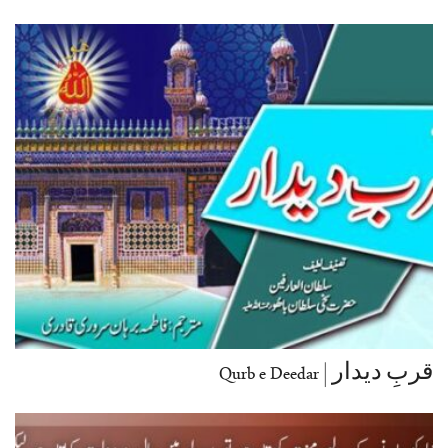
قربِ دیدار | Qurb e Deedar