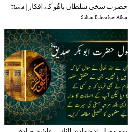
حضرت سخی سلطان باھُو ؒکے افکار | Hazrat
Sultan Bahoo kay Afkar