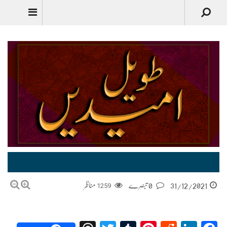
Urdu
طویل امیدیں | TAVEEL UMEEDAIN
31/12/2021
0 تبصرے
1259
مناظر