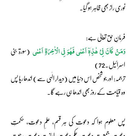
نوری راز بھی ظاہر ہو گیا۔
فرمانِ حق تعالیٰ ہے:
وَمَنْ کَانَ فِیْ ھٰذِہٖٓ اَعْمٰی فَھُوَ فِی الْاٰخِرَۃِ اَعْمٰی
(سورۃ بنی
اسرائیل۔72)
ترجمہ: اور جو شخص اس دنیا میں (دیدارِ الٰہی سے) اندھا رہا پس
وہ قیامت کے روز بھی اندھا ہی رہے گا۔
پس معلوم ہوا کہ دعوت کی ہر قسم، علمِ دعوت، حکمتِ
دعوت، جمعیتِ دعوت، حکمِ دعوت، اجازتِ دعوت، رجعتِ