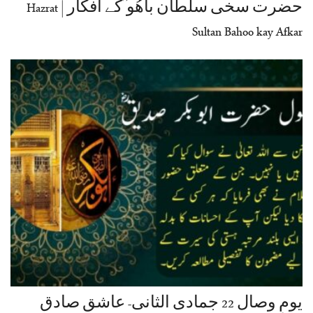
حضرت سخی سلطان باھُو ؒکے افکار | Hazrat
Sultan Bahoo kay Afkar
یومِ وصال 22 جمادی الثانی- عاشق صادق