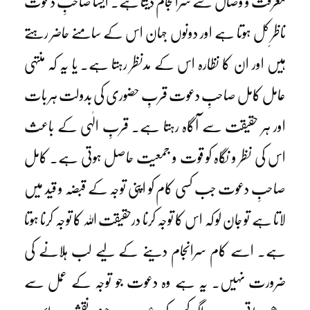
معرفت و وصال سے سرانجام دیتا ہے۔ ایسا صاحبِ دعوت
ناظرِ کل ہوتا ہے اور دونوں جہان اس کے سامنے حاضر رہتے
ہیں اور ان کا نظارہ اس کے مدنظر رہتا ہے۔ یا یہ کہ منتہی
عامل کامل صاحبِ دعوت قربِ حضوری کی بدولت ہر بات
اور ہر حقیقت سے آگاہ رہتا ہے۔ قربِ الٰہی کے باعث
اس کی نظر و نگاہ کو قوت و جمعیت حاصل ہوتی ہے۔ کامل
صاحبِ دعوت جب کسی کام کو اپنی توجہ کے قبضہ و قید میں
لاتا ہے تو جان لو کہ اس کا توجہ کرنا درحقیقت اللہ کا توجہ کرنا ہوتا
ہے۔ اسے کام سرانجام دینے کے لیے لب ہلانے کی
ضرورت نہیں۔ یہ ہے وہ دعوت جو توجہ کے عمل سے