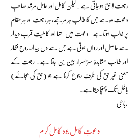
رجعت لاحق ہو جاتی ہے۔ لیکن کامل اور عامل مرشد صاحبِ
دعوت وہ ہے جس کا طالب ہر مرتبے، ہر رجعت اور ہر مقام
پر غالب ہوتا ہے۔ دعوت میں انتہا اور کاملیت قربِ دیدار
سے حاصل اور رواں ہوتی ہے جس سے دل بیدار، روح نظّار
اور طالب مشاہدۂ سرّاسرار بین بن جاتا ہے۔ رجعت کے
معنی غیر حق کی طرف رجوع کرنا ہے جو (حق کی بجائے)
باطل تک پہنچا دیتا ہے۔
رباعی
دعوتِ کامل بود کامل کرم