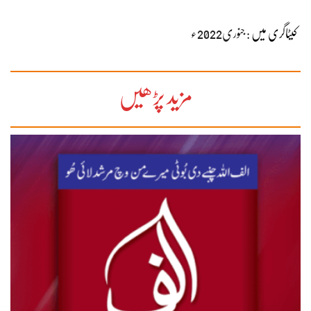
کیٹاگری میں :
جنوری2022ء
مزید پڑھیں