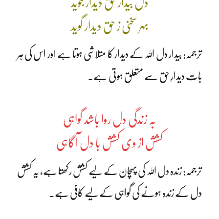
دل بیدار حق دیدار جوید
بہر سخنی ز حق دیدار گوید
ترجمہ: بیدار دل اللہ کے دیدار کا متلاشی ہوتا ہے اور اس کی ہر
بات دیدارِ حق سے متعلق ہوتی ہے۔
بہ زندگی دل روا باشد گواہی
کشش از وی کشش با دل آگاہی
ترجمہ: زندہ دل اللہ کی پہچان کے لیے کشش رکھتا ہے، یہ کشش
دل کے زندہ ہونے کی گواہی کے لیے کافی ہے۔