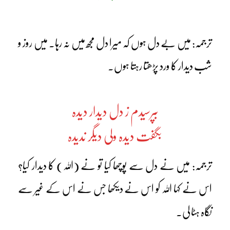
ترجمہ: میں بے دل ہوں کہ میرا دل مجھ میں نہ رہا۔ میں روز و
شب دیدار کا ورد پڑھتا رہتا ہوں۔
بپرسیدم ز دل دیدار دیدہ
بگفت دیدہ ولی دیگر ندیدہ
ترجمہ: میں نے دل سے پوچھا کیا تو نے (اللہ) کا دیدار کیا؟
اس نے کہا اللہ کو اس نے دیکھا جس نے اس کے غیر سے
نگاہ ہٹا لی۔