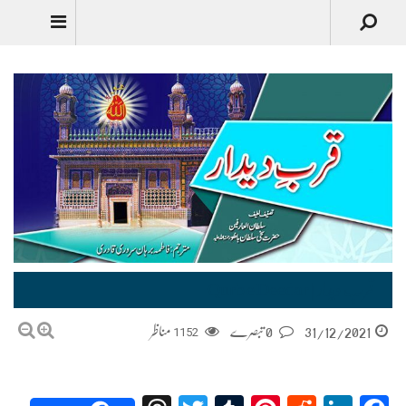
قربِ دیدار | Qurb e Deedar
31/12/2021
0 تبصرے
1152
مناظر