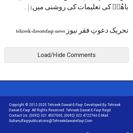
باھُوؒ کی تعلیمات کی روشنی میں) |…
تحریک دعوتِ فقر نیوز tehreek-dawatefaqr-news
Load/Hide Comments
Copyright © 2012-2025 Tehreek Dawat-E-Faqr. Developed By Tehreek
Dawat-E-Faqr. All Rights Reserved. Tehreek Dawat-E-Faqr Regd.
Contact Us: (0092) 321 4507000, (0092) 322 4722766 E-Mail:
Sultanulfaqrpublications@tehreekdawatefaqr.com