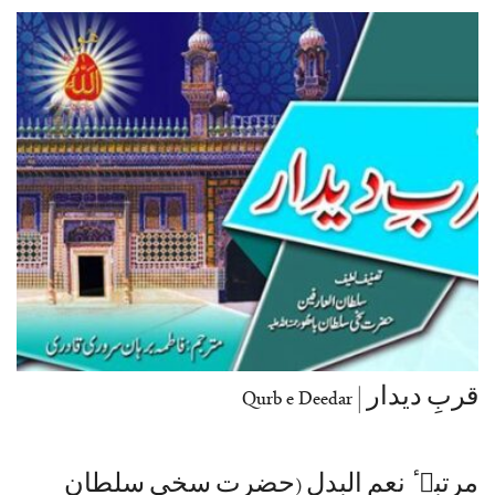
قربِ دیدار | Qurb e Deedar
مرتبہ ٔ نعم البدل (حضرت سخی سلطان