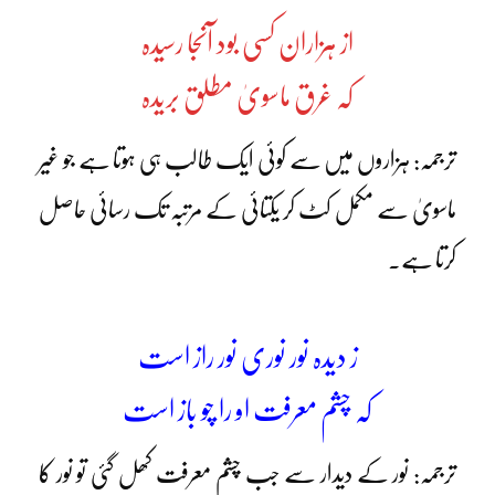
از ہزاران کسی بود آنجا رسیدہ
کہ غرق ماسویٰ مطلق بریدہ
ترجمہ: ہزاروں میں سے کوئی ایک طالب ہی ہوتا ہے جو غیر
ماسویٰ سے مکمل کٹ کر یکتائی کے مرتبہ تک رسائی حاصل
کرتا ہے۔
ز دیدہ نور نوری نور راز است
کہ چشم معرفت او را چو باز است
ترجمہ: نور کے دیدار سے جب چشمِ معرفت کھل گئی تو نور کا