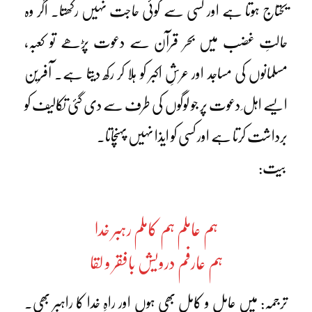
یحتاج ہوتا ہے اور کسی سے کوئی حاجت نہیں رکھتا۔ اگر وہ
حالتِ غضب میں بحر قرآن سے دعوت پڑھے تو کعبہ،
مسلمانوں کی مساجد اور عرشِ اکبر کو ہلا کر رکھ دیتا ہے۔ آفرین
ایسے اہل ِ دعوت پر جو لوگوں کی طرف سے دی گئی تکالیف کو
برداشت کرتا ہے اور کسی کو ایذا نہیں پہنچاتا۔
بیت:
ہم عاملم ہم کاملم رہبر خدا
ہم عارفم درویش بافقر و لقا
ترجمہ: میں عامل و کامل بھی ہوں اور راہِ خدا کا راہبر بھی۔