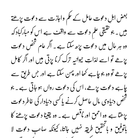
بعض اہلِ دعوت عامل کے حکم و اجازت سے دعوت پڑھتے
ہیں۔ جو حقیقی علمِ دعوت سے واقف ہے اس کو مبارکباد کہ
وہ ہر حال میں دعوت پڑھ سکتا ہے۔ اگر عام شخص دعوت
پڑھے تو اسے لذاتِ حیوانیہ ترک کرنا پڑتی ہیں اور اگر کامل
پڑھے تو وہ جو چاہے کھا اور پہن سکتا ہے اور جس طریق سے
چاہے دعوت پڑھے، اس کی دعوت رواں ہو جاتی ہے۔ جو
شخص دنیاوی مال حاصل کرنے یا کسی دنیادار کی خاطر دعوت
پڑھتا ہے وہ احمق اور ناقص ہے۔ وہ یقینا دعوت پڑھنے کا
باتوفیق و باتحقیق طریقہ نہیں جانتا، کیونکہ صاحبِ دعوت لا