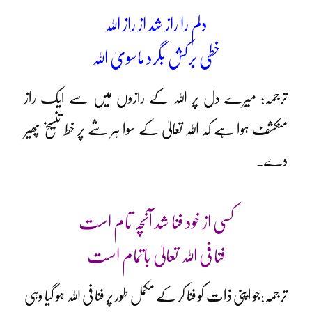
دلم را راز شد از راز اللہ
خطی برکش بگرد ماسویٰ اللہ
ترجمہ: میرے دل پر اللہ کے رازوں میں سے ایک راز
منکشف ہوا ہے کہ اللہ تعالیٰ کے سوا ہر شے پر خط تنسیخ پھیر
دے۔
کسی از خود فنا شد آنچہ تام است
فنا فی اللہ تعالیٰ باتمام است
ترجمہ:جو اپنی ذات کو فنا کر کے مکمل طور پر فنا فی اللہ ہو گیا وہی