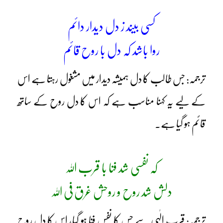
کسی بیند ز دل دیدار دائم
روا باشد کہ دل با روح قائم
ترجمہ: جس طالب کا دل ہمیشہ دیدار میں مشغول رہتا ہے اس
کے لیے یہ کہنا مناسب ہے کہ اس کا دل روح کے ساتھ
قائم ہو گیا ہے۔
کہ نفسی شد فنا با قرب اللہ
دلش شد روح و روحش غرق فی اللہ
ترجمہ: قربِ الٰہی سے جس کا نفس فنا ہو گیا، اس کا دل روح