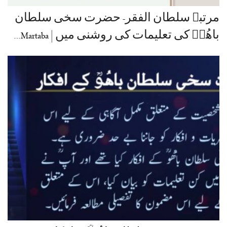
مرتبہ سلطان الفقر- حضرت سخی سلطان
باھُوؒ کی تعلیمات کی روشنی میں | Martaba…