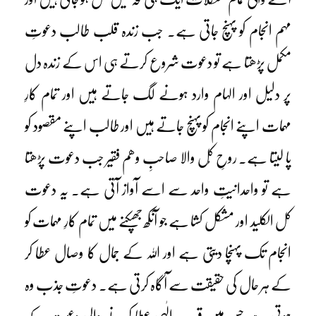
مہم انجام کو پہنچ جاتی ہے۔ جب زندہ قلب طالب دعوتِ
مکمل پڑھتا ہے تو دعوت شروع کرتے ہی اس کے زندہ دل
پر دلیل اور الہام وارد ہونے لگ جاتے ہیں اور تمام کارِ
مہمات اپنے انجام کو پہنچ جاتے ہیں اور طالب اپنے مقصود کو
پا لیتا ہے۔ روحِ کُل والا صاحبِ وھم فقیر جب دعوت پڑھتا
ہے تو واحدانیتِ واحد سے اسے آواز آتی ہے۔ یہ دعوت
کل الکلید اور مشکل کشا ہے جو آنکھ جھپکنے میں تمام کارِ مہمات کو
انجام تک پہنچا دیتی ہے اور اللہ کے جمال کا وصال عطا کر
کے ہر حال کی حقیقت سے آگاہ کرتی ہے۔ دعوتِ جذب وہ