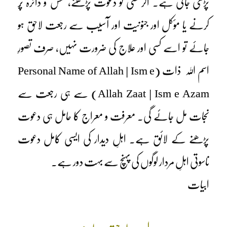
پڑھی جاتی ہے۔ اگر کسی کو دعوت پڑھنے، نقش و دائرہ پُر
کرنے یا مؤکل اور جنونیت اور آسیب سے رجعت لاحق ہو
جائے تو اسے کسی اور علاج کی ضرورت نہیں، صرف تصورِ
اسم اللہ ذات (Personal Name of Allah | Ism e
Allah Zaat | Ism e Azam) سے ہی رجعت سے
نجات مل جائے گی۔ معرفت و معراج کا حامل ہی دعوت
پڑھنے کے لائق ہے۔ اہلِ دیدار کی ایسی کامل دعوت
ناسوتی اہلِ مردار لوگوں کی پہنچ سے بہت دور ہے۔
ابیات