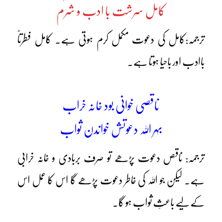
کامل سرشت با ادب و شرم
ترجمہ:کامل کی دعوت مکمل کرم ہوتی ہے۔ کامل فطرتاً
باادب اور باحیا ہوتا ہے۔
ناقصی خوانی بود خانہ خراب
بہر اللہ دعوتش خواندن ثواب
ترجمہ: ناقص دعوت پڑھے تو صرف بربادی و خانہ خرابی
ہے۔ لیکن جو اللہ کی خاطر دعوت پڑھے گا اس کا عمل اس
کے لیے باعثِ ثواب ہو گا۔