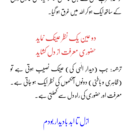
کے ساتھ ایک ہو کر اللہ میں غرق ہو گیا۔
دو عین یک نظر عینک نماید
حضوری معرفت از دل کشاید
ترجمہ: جب (دیدارِ الٰہی کی) عینک نصیب ہوتی ہے تو
(ظاہری و باطنی) دونوں آنکھوں کی نظر ایک ہو جاتی ہے۔
معرفت اور حضوری کی راہ دل سے کھلتی ہے۔
ازل تا ابد بادیدار بودم