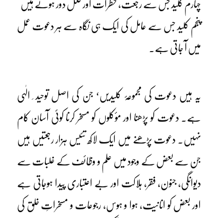
چہارم کلید جس سے رجعت، خطرات اور خلل دور ہوتے ہیں
پنجم کلید جس سے عامل کی ایک ہی نگاہ سے ہر دعوت عمل
میں آ جاتی ہے۔
یہ ہیں دعوت کی مجموعۂ کلیدیں‘ جن کی اصل توحید ِ الٰہی
ہے۔ دعوت کو پڑھنا اور مؤکلوں کو مسخر کرنا کوئی آسان کام
نہیں۔ دعوت پڑھنے میں ایک لاکھ تئیس ہزار رجعتیں ہیں
جن سے بعض کے وجود میں علم و وظائف کے غلبات سے
دیوانگی، جنون، فقر، ہلاکت اور بے اعتباری پیدا ہوجاتی ہے
اور بعض کو انانیت، ہوا و ہوس، رجوعات و مسخراتِ خلق کی