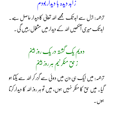
ز ابد دیدہ با دیدار بودم
ترجمہ: ازل سے ابد تک مجھے اللہ تعالیٰ کا دیدار حاصل ہے۔
ابد تک میری آنکھیں اللہ کے دیدار میں مشغول رہیں گی۔
دویم یک گشتہ در یک روز بینم
ز حق منکر نیم ہر روز بینم
ترجمہ: میں ایک ہی دن میں دوئی سے گزر کر اللہ سے یکتا ہو
گیا۔ مَیں حق کا منکر نہیں ہوں، مَیں تو ہر روز اللہ کا دیدار کرتا
ہوں۔