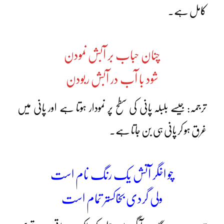
کامل ہے۔
چنان حباب بر آبش نمودن
شود با آب در آبش ربودن
ترجمہ: جیسے بلبلہ پانی کی سطح پر نمودار ہوتا ہے اور پانی میں
غرق ہو کر پانی ہی بن جاتا ہے۔
چو اخگر آتش یک رنگ نام است
ولی گردی بخاکستر تمام است