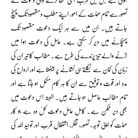
ہوتی ہے جس میں قربِ الٰہی عطا کرنے والی دعوت کے
تصور سے تمام مہمات کے امور اپنے مطلب و مقصود تک پہنچ
جاتے ہیں۔ ان میں سے ہر ایک دعوت مقصود تک
پہنچانے میں دیر کر سکتی ہے۔ عامل کی دعوت ہوا میں
اڑنے والے تیز پرندے کی طرح ہے۔ مطالب کا تیر ان کی
زبان کی کمان سے نکلتے ہی نشانے پر بیٹھتا ہے اور ارواح کی
مدد اور قوت و توفیق سے ان کا ہر کام مکمل ہو جاتا ہے اور
تمام مطالب حاصل ہو جاتے ہیں۔ البتہ اس دعوت میں
بھی دیر ممکن ہے۔ کامل عاملِ دعوتِ کلُ وہ ہے جو کارِ
مہمات کو اپنی توجہ، تصور، تفکر، اشتغالِ قرب اور توحید اللہ کی