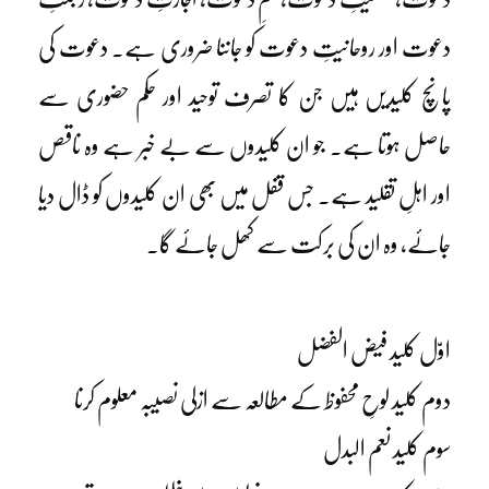
دعوت اور روحانیتِ دعوت کو جاننا ضروری ہے۔ دعوت کی
پانچ کلیدیں ہیں جن کا تصرف توحید اور حکم حضوری سے
حاصل ہوتا ہے۔ جو ان کلیدوں سے بے خبر ہے وہ ناقص
اور اہلِ تقلید ہے۔ جس قفل میں بھی ان کلیدوں کو ڈال دیا
جائے، وہ ان کی برکت سے کھل جائے گا۔
اوّل کلید فیض الفضل
دوم کلید لوحِ محفوظ کے مطالعہ سے ازلی نصیبہ معلوم کرنا
سوم کلید نعم البدل