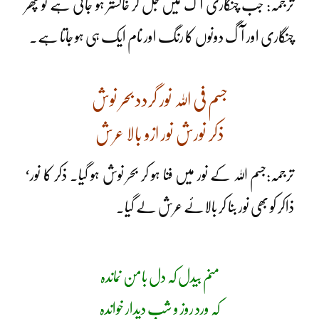
ترجمہ: جب چنگاری آگ میں جل کر خاکستر ہو جاتی ہے تو پھر
چنگاری اور آگ دونوں کا رنگ اور نام ایک ہی ہو جاتا ہے۔
جسم فی اللہ نور گردد بحر نوش
ذکر نورش نور ازو بالا عرش
ترجمہ:جسم اللہ کے نور میں فنا ہو کر بحر نوش ہو گیا۔ ذکر کا نور‘
ذاکر کو بھی نور بنا کر بالائے عرش لے گیا۔
منم بیدل کہ دل بامن نماندہ
کہ ورد روز و شب دیدار خواندہ