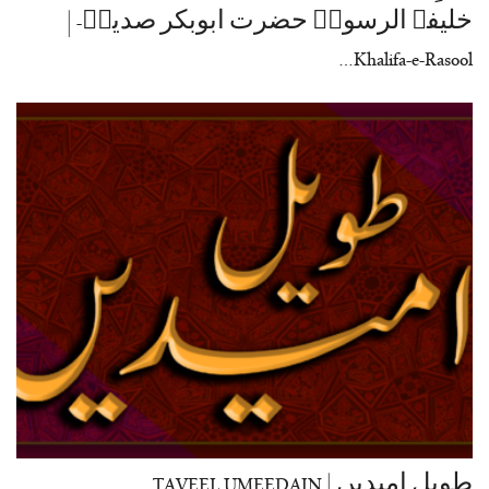
خلیفۃ الرسولؐ حضرت ابوبکر صدیقؓ- |
Khalifa-e-Rasool…
طویل امیدیں | TAVEEL UMEEDAIN