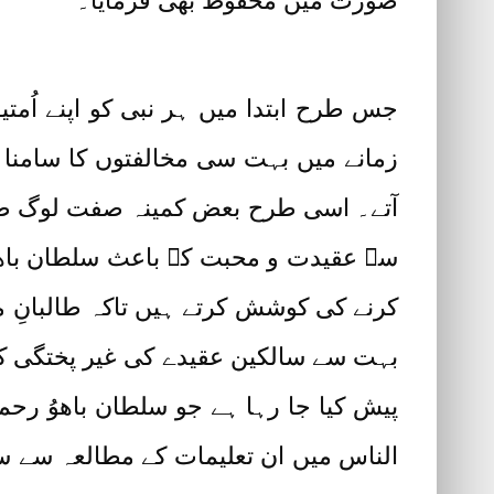
صورت میں محفوظ بھی فرمایا۔
جس طرح ابتدا میں ہر نبی کو اپنے اُمت
زمانے میں بہت سی مخالفتوں کا سامنا ر
کرنے کی کوشش کرتے ہیں تاکہ طالبانِ م
بہت سے سالکین عقیدے کی غیر پختگی کے