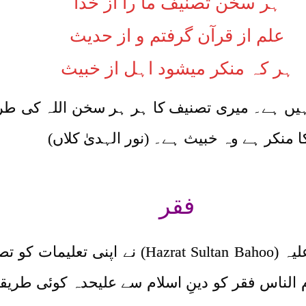
ہر سخن تصنیف ما را از خدا
علم از قرآن گرفتم و از حدیث
ہر کہ منکر میشود اہل از خبیث
ہیں ہے۔ میری تصنیف کا ہر ہر سخن اللہ کی طرف
 منکر ہے وہ خبیث ہے۔ (نور الہدیٰ کلاں)
فقر
حضرت سخی سلطان باھوُ رحمتہ اللہ علیہ (an Bahoo
ام الناس فقر کو دینِ اسلام سے علیحدہ کوئی طر