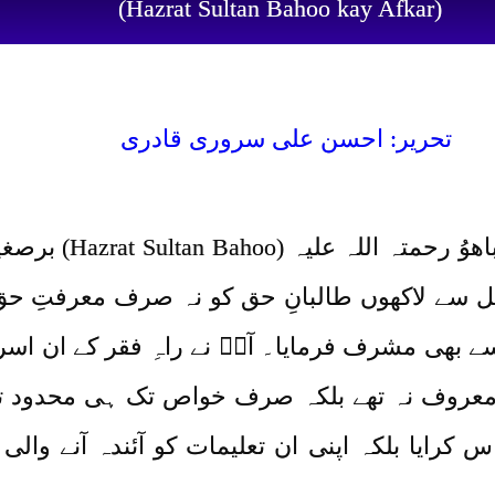
(Hazrat Sultan Bahoo kay Afkar)
تحریر: احسن علی سروری قادری
سلطان العارفین حضرت
مل سے لاکھوں طالبانِ حق کو نہ صرف معرفتِ حق 
سے بھی مشرف فرمایا۔ آپؒ نے راہِ فقر کے ان اس
معروف نہ تھے بلکہ صرف خواص تک ہی محدود تھے
رایا بلکہ اپنی ان تعلیمات کو آئندہ آنے والی