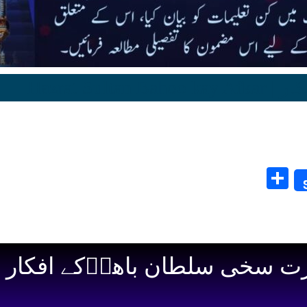
Hazrat S
Share
 سخی سلطان باھوؒکے افکار