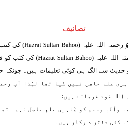
تصانیف
سب سے پہلے حضرت سخی سلطا
سے لوگ حضرت سخی سلطان باھوُ رحمتہ 
ن و حدیث سے الگ ہی کوئی تعلیمات ہیں۔ چونکہ
(Hazrat Sultan Bahoo) نے ظاہری علم حاصل نہیں کیا تھا لہ
آپؒ خود فرماتے ہیں:
 وآلہٖ وسلم کو ظاہری علم حاصل نہیں تھا
کہ کئی دفتر د رکار ہیں۔