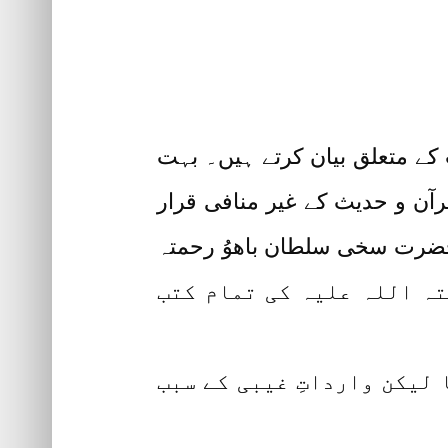
ن باھوُ رحمتہ اللہ علیہ (Hazrat Sultan Bahoo) کی کتب کے متعلق بیان کرتے ہیں۔ بہت
اللہ علیہ (Hazrat Sultan Bahoo) کی کتب کو قرآن و حدیث کے غیر منافی قرار
 حضرت سخی سلطان باھوُ رحمتہ
ٰذا آپ رحمتہ اللہ علیہ کی تمام کتب
 لیکن وارداتِ غیبی کے سبب