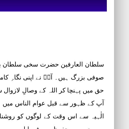
صوفی بزرگ ہیں۔ آپؒ نے اپنی نگاہِ کا
حق میں پہنچا کر اللہ کے وصالِ لازوال 
آپ کے ظہور سے قبل عوام الناس میں 
الٰہیہ سے اس وقت کے لوگوں کو روشناس ک