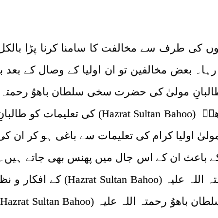
یوں کی طرف سے مخالفت کا سامنا کرنا پڑا بالک
ہا۔ بعض مخالفین تو ان اولیا کے وصال کے بعد 
سے عقیدت و محبت کے باعث سلطان باھوؒ (n Bahoo
ولیٰ اولیا کرام کی تعلیمات سے باغی ہو کر ان 
 باعث ان کے اس جال میں پھنس بھی جاتے ہیں۔ 
پیش کیا جا رہا ہے جو سلطان باھوُ رحمت
ا