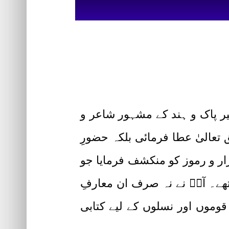
 سخی سلطان باھوُ رحمتہ اللہ علیہ (Hazrat Sultan Bahoo) برصغیر پاک و ہند کے مشہور شاعر و
تعالیٰ عطا فرمائی بلکہ حضورِ
رار و رموز کو منکشف فرمایا جو
۔ آپؒ نے نہ صرف ان معارفِ
 قوموں اور نسلوں کے لیے کتابی