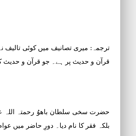
ترجمہ: میری تصانیف میں کوئی تالیف ن
قرآن و حدیث پر ہے۔ جو قرآن و حدیث کا
بلکہ فقر کا نام دیا۔ دورِ حاضر میں عو