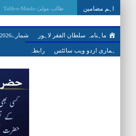
اہم مضامین
عرف
_
ماہنامہ سلطان الفقر لاہور
شمارے2026ء
ہماری اردو ویب سائٹس
رابطہ