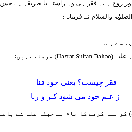
اور روح ہے۔ فقر ہی وہ راستہ یا طریقہ ہے جس پر 
لوٰۃ والسلام نے فرمایا :
جھ سے ہے۔
 فرماتے ہیں:
فقر چیست؟ یعنی خود فنا
از علم خود می شود کبر و ریا
) کو فنا کرنے کا نام ہے جبکہ علم کے باعث