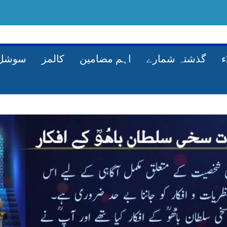
گذشتہ شمارے
اہم مضامین
کالمز
سوشل 