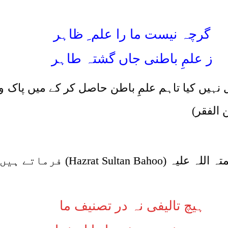
گرچہ نیست ما را علم ِ ظاہر
ز علمِ باطنی جاں گشتہ طاہر
ہیں کیا تاہم علمِ باطن حاصل کر کے میں پاک و
الفقر)
Hazrat S) فرماتے ہیں:
ہیچ تالیفی نہ در تصنیف ما