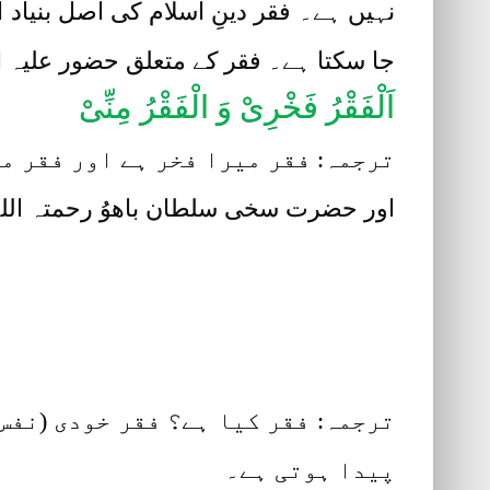
نہیں ہے۔ فقر دینِ اسلام کی اصل بنیاد 
جا سکتا ہے۔ فقر کے متعلق حضور علیہ الص
اَلْفَقْرُ فَخْرِیْ وَ الْفَقْرُ مِنِّیْ
ترجمہ: فقر میرا فخر ہے اور فقر م
اور حضرت سخی سلطان باھوُ رحمتہ اللہ علیہ (Hazrat Sultan Bahoo)
ترجمہ: فقر کیا ہے؟ فقر خودی (نفس
پیدا ہوتی ہے۔