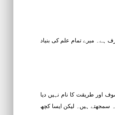
 ہے۔ میرے تمام علم کی بنیاد
Hazrat Sult) نے اپنی تعلیمات کو تصوف اور طریقت کا نام نہیں دیا
یقہ سمجھتے ہیں۔ لیکن ایسا کچھ