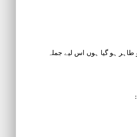
 طاہر ہو گیا ہوں اس لیے جملہ