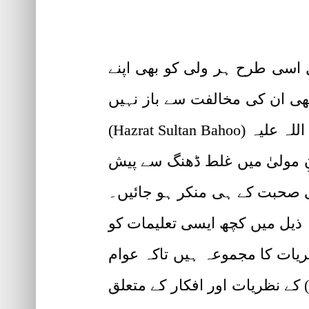
ل اسی طرح ہر ولی کو بھی اپنے
بھی ان کی مخالفت سے باز نہیں
آتے۔ اسی طرح بعض کمینہ صفت لوگ طالبانِ مولیٰ کی حضرت سخی سلطان باھوُ رحمتہ اللہ علیہ (Hazrat Sultan Bahoo)
Hazrat Sulta) کی تعلیمات کو طالبانِ مولیٰ میں غلط ڈھنگ سے پیش
کی صحبت کے ہی منکر ہو جائیں۔
ذیل میں کچھ ایسی تعلیمات کو
ہ اللہ علیہ (Hazrat Sultan Bahoo) کے افکار و نظریات کا مجموعہ ہیں تاکہ عوام
لناس میں ان تعلیمات کے مطالعہ سے سلطان باھوُ رحمتہ اللہ علیہ (Hazrat Sultan Bahoo) کے نظریات اور افکار کے متعلق