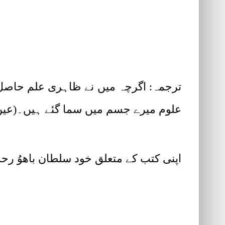
ترجمہ: اگرچہ میں نے ظاہری علم حاصل ن
علوم میرے جسم میں سما گئے ہیں۔(عین 
اپنی کتب کے متعلق خود سلطان باھوُ رحمتہ اللہ علیہ (ultan Bahoo