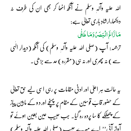
اللہ علیہ وآلہٖ وسلم نے آنکھ اٹھا کر بھی ان کی طرف نہ
دیکھا،ارشادِ باری تعالیٰ ہے:
مَا زَاغَ الْبَصَرُ وَمَا طَغٰی
ترجمہ: آپ (صلی اللہ علیہ وآلہٖ وسلم) کی آنکھ (دیدارِ الٰہی
سے) نہ پھری اور نہ ہی (مقررہ) حد سے بڑھی۔
یہ حالت ہر اعلیٰ اور ادنیٰ مقامات پر رہی اسی لیے حق تعالیٰ
کے حضور قابَ قوسین کے مقام پر پہنچے اور دو کے مابین پیاز
کے چھلکے کا سا پردہ رہ گیا۔ جب حبیب عین بعین ہوئے تو
آواز آئی’’ اے میرے حبیب (صلی اللہ علیہ وآلہٖ وسلم)