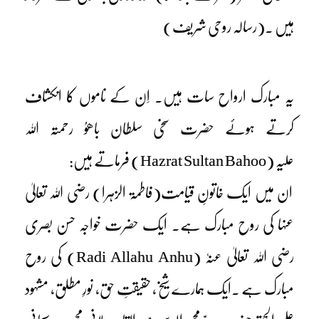
ہیں ۔(رسالہ روحی شریف)
یہ مبارک ارواح سات ہیں۔ اِن کے ناموں کا انکشاف
کرتے ہوئے حضرت سخی سلطان باھوُ رحمتہ اللہ
علیہ (Hazrat Sultan Bahoo) فرماتے ہیں:
ان میں ایک خاتونِ قیامت(فاطمۃ الزہرا) رضی اللہ تعالیٰ
عنہا کی روح مبارک ہے۔ ایک حضرت خواجہ حسن بصری
رضی اللہ تعالیٰ عنہٗ (Radi Allahu Anhu) کی روح
مبارک ہے ۔ایک ہمارے شیخ، حقیقتِ حق، نورِ مطلق، مشہود