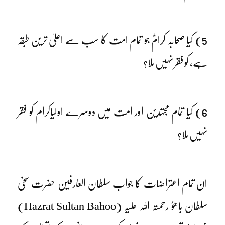
5) کیا صحابہ کرامؓ جو تمام امت کا سب سے اعلیٰ ترین طبقہ
ہے، کو فقر نہیں ملا؟
6) کیا تمام مجتہدین اور امت میں دوسرے اولیاکرام کو فقر
نہیں ملا؟
ان تمام اعتراضات کا جواب سلطان العارفین حضرت سخی
سلطان باھوُ رحمتہ اللہ علیہ (Hazrat Sultan Bahoo)