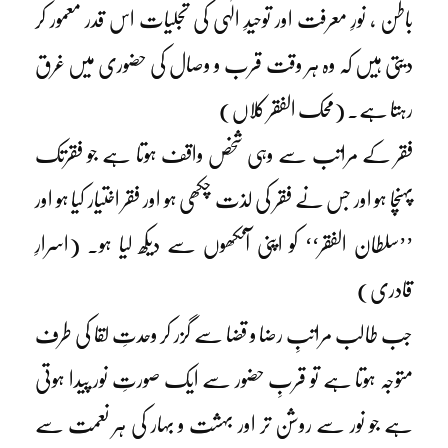
باطن ، نورِ معرفت اور توحیدِ الٰہی کی تجلیات اس قدر معمور کر
دیتی ہیں کہ وہ ہر وقت قرب و وصال کی حضوری میں غرق
رہتا ہے۔ (محک الفقر کلاں)
فقر کے مراتب سے وہی شخص واقف ہوتا ہے جو فقرتک
پہنچا ہو اور جس نے فقر کی لذت چکھی ہو اور فقر اختیار کیا ہو اور
’’سلطان الفقر‘‘ کو اپنی آنکھوں سے دیکھ لیا ہو۔ (اسرارِ
قادری)
جب طالب مراتبِ رضا و قضا سے گزر کر وحدتِ لقا کی طرف
متوجہ ہوتا ہے تو قربِ حضور سے ایک صورتِ نور پیدا ہوتی
ہے جو نور سے روشن تر اور بہشت و بہار کی ہر نعمت سے