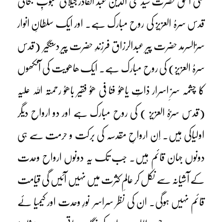
علی الحق حضرت سیدّ محی الدین عبد القادر جیلانی محبوبِ سبحانی
قدس سرہُ العزیز کی روح مبارک ہے۔ اور ایک سلطانِ انوار
سرّالسرمد حضرت پیر عبدالرزاق فرزندِ حضرت پیر دستگیر (قدس
سرہُ العزیز) کی روح مبارک ہے۔ ایک ھاھویت کی آنکھوں
کا چشمہ سرِّ اسرار ذاتِ یاھوُ فنا فی ھوُ فقیر باھوُ رحمتہ اللہ علیہ
(قدس سرّہُ العزیز ) کی روح مبارک ہے اور دو ارواح دیگر
اولیاکی ہیں۔ اِن ارواحِ مقدسہ کی برکت و حرمت سے ہی
دونوں جہان قائم ہیں۔ جب تک یہ دونوں ارواح وحدت
کے آشیانہ سے نکل کر عالمِ کثرت میں نہیں آئیں گی قیامت
قائم نہیں ہوگی۔ ان کی نظر سراسر نورِ وحدت اور کیمیا ئے