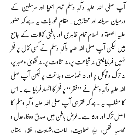
آپ صلی اللہ علیہ وآلہٖ وسلم تمام انبیا اور مرسلین کے
درمیان سربلند اور ممتازہیں۔ مقامِ غور بات یہ ہے کہ حضور
علیہ الصلوٰۃ و السلام تمام ظاہری اور باطنی کمالات کے جامع
ہیں لیکن آپ صلی اللہ علیہ وآلہٖ وسلم نے کسی کمال پر فخر
نہیں فرمایا یعنی نہ شجاعت پر، نہ سخاوت پر، نہ تقویٰ و صبر پر،
نہ ترک و توکل پر اور نہ فصاحت و بلاغت پر لیکن آپ صلی
اللہ علیہ وآلہٖ وسلم نے ’’فقر ‘‘ پر فخر کا اظہار فرمایا ہے۔ اس
کا مطلب یہ ہے کہ فقر ہی آپ صلی اللہ علیہ وآلہٖ وسلم کا
اصل ترکہ اور ورثہ ہے۔غرض باطن میں صدق ووفا، عدل و
محاسبہ نفس، حیا، صحابیت، امامت،شہادت، فقہ، اجتہاد،