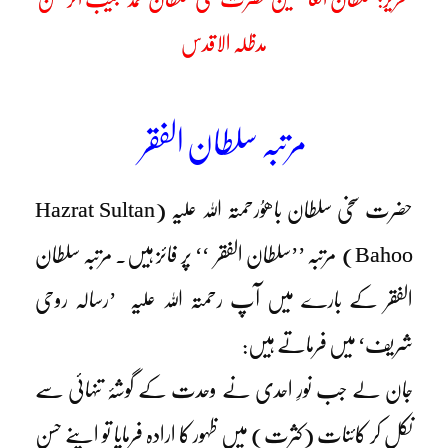
مدظلہ الاقدس
مرتبہ سلطان الفقر
حضرت سخی سلطان باھوُرحمتہ اللہ علیہ (Hazrat Sultan
Bahoo) مرتبہ ’’سلطان الفقر ‘‘ پر فائز ہیں۔ مرتبہ سلطان
الفقر کے بارے میں آپ رحمتہ اللہ علیہ ’رسالہ روحی
شریف‘ میں فرماتے ہیں:
جان لے جب نورِ احدی نے وحدت کے گوشۂ تنہائی سے
نکل کر کائنات (کثرت) میں ظہور کا ارادہ فرمایا تو اپنے حسن