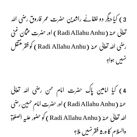
3) کیا دیگر دو خلفائے راشدین حضرت عمر فاروق رضی اللہ
تعالیٰ عنہٗ (Radi Allahu Anhu) اور حضرت عثمان غنی
رضی اللہ تعالیٰ عنہٗ (Radi Allahu Anhu) کو فقر منتقل
نہیں ہوا؟
4) کیا امامینِ پاک حضرت امام حسن رضی اللہ تعالیٰ
عنہٗ (Radi Allahu Anhu) اور حضرت امام حسین رضی
اللہ تعالیٰ عنہٗ (Radi Allahu Anhu) کو حضور علیہ الصلوٰۃ
والسلام کا ورثہ فقر نہیں ملا؟