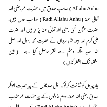
Allahu Anhu) صاحبِ صدق ہیں، حضرت عمر رضی اللہ
تعالیٰ عنہٗ (Radi Allahu Anhu) صاحبِ عدل ہیں،
حضرت عثمان غنی رضی اللہ تعالیٰ عنہٗ پرُ حیا ہیں اور حضرت
علی کرم اللہ وجہہ شاہِ مرداں نے حضرت محمد رسول اللہ صلی
اللہ علیہ وآلہٖ وسلم سے فقر حاصل کیا ہے۔ (عین
الفقر،محک الفقر کلاں)
چار پیروں کو شناخت کر لو کہ اوّل صدیقوں کے پیر حضرت ابوبکر
صدیق رضی اللہ عنہٗ، دوم عادلوں کے پیر حضرت عمر خطاب
رضی اللہ عنہٗ (Radi Allahu Anhu)، تیسرے اہلِ حیا