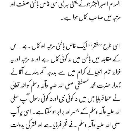
السلام ا صبر البشر ہوئے یعنی ہر نبی کسی خاص باطنی صفت اور
مرتبہ میں صاحب ِ کمال ہوا ہے۔
اسی طرح ’’فقر ‘‘ ایک خاص باطنی مرتبہ اور کمال ہے۔ اس
کے مقابلہ میں باطن میں نہ کوئی کمال ہے اور نہ مرتبہ اور یہ
خزانہ تمام انبیائے کرام میں سے بدرجہ اُتم ّہمارے آقائے
نامدار حضرت محمد مصطفی صلی اللہ علیہ وآلہٖ وسلم کو اللہ تعالیٰ
نے عطا فرمایا جس میں نہ کوئی نبی اورنہ کوئی رسول آپ صلی
اللہ علیہ وآلہٖ وسلم کے ہمسر اور برابر ہو سکتا ہے۔ اسی پر آپ
صلی اللہ علیہ وآلہٖ وسلم نے فخر فرمایا ہے اور فقر کی بدولت