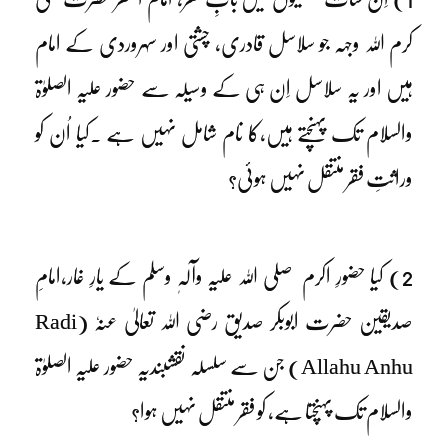
کرم اللہ وجہہ جو سلاسل قادری، چشتی اور سہروردی کے امام
ہیں اور یہ سلاسل اِن ہی کے وسیلہ سے حضور علیہ الصلوٰۃ
والسلام تک پہنچتے ہیں،کا نام شامل نہیں ہے ۔کیا اُن کو
وراثتِ فقر منتقل نہیں ہوئی؟
2) کیا حضورِ اکرم صلی اللہ علیہ وآلہٖ وسلم کے یارِ غار،امامِ
صدیقین حضرت ابوبکر صدیق رضی اللہ تعالیٰ عنہٗ (Radi
Allahu Anhu) جن سے سلسلہ نقشبندیہ حضور علیہ الصلوٰۃ
والسلام تک پہنچتا ہے، کو فقر منتقل نہیں ہوا؟