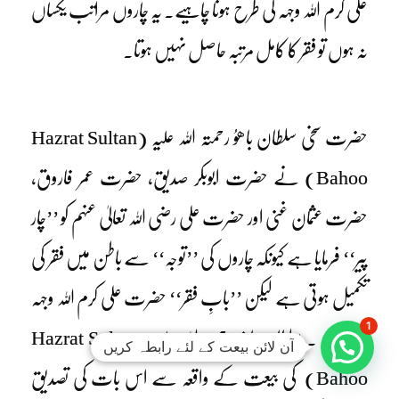
علی کرم اللہ وجہہ کی طرح ہونا چاہیے۔ یہ چاروں مراتب یکساں
نہ ہوں تو فقر کا کامل مرتبہ حاصل نہیں ہوتا۔
حضرت سخی سلطان باھوُ رحمتہ اللہ علیہ (Hazrat Sultan
Bahoo) نے حضرت ابوبکر صدیق، حضرت عمر فاروق،
حضرت عثمان غنی اور حضرت علی رضی اللہ تعالیٰ عنہم کو ’’چار
پیر‘‘ فرمایا ہے کیونکہ چاروں کی ’’توجہ‘‘ سے باطن میں فقر کی
تکمیل ہوتی ہے لیکن ’’بابِ فقر‘‘ حضرت علی کرم اللہ وجہہ
1
ہی ہیں ۔ سلطان باھُو رحمتہ اللہ علیہ (Hazrat Sultan
آن لائن بیعت کے لئے رابطہ کریں
Bahoo) کی بیعت کے واقعہ سے اس بات کی تصدیق