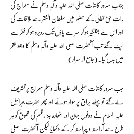
جناب سرورِ کائنات صلی اللہ علیہ وآلہٖ وسلم نے معراج کی
رات حق تعالیٰ کے حضور میں سلطان الفقر سے ملاقات کی
اور اس سے بغلگیر ہو کر سر سے پاؤں تک روبرو ہو کر فقر سے
لپٹ گئے تب آنحضرت صلی اللہ علیہ وآلہٖ وسلم کا وجود فقر
میں بدل گیا۔ (جامع الاسرار)
جب سرورِ کائنات صلی اللہ علیہ وآلہٖ وسلم معراج پر تشریف
لے گئے تو پہلے براق پر سوار ہوئے اور پھر حضرت جبرائیل
علیہ السلام نے دونوں جہان اور اٹھارہ ہزار قسم کی مخلوق کو ہر
طرح سے آراستہ و پیراستہ کر کے دکھایا لیکن آنحضرت صلی