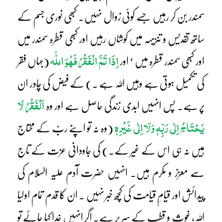
سمندر بن کر رہیں جسے کوئی زوال نہیں۔ کبھی نوری جسم کے
ساتھ تقدیس و تنزیہہ میں کوشاں رہیں اور کبھی قطرہ سمندر میں
اِذَا تَمَّ الْفَقْرُ فَھُوَ اللّٰہ
اور کبھی سمندر قطرہ میں ‘ اور
(جہاں فقر
کی تکمیل ہوتی ہے وہیں اللہ ہے ۔) کے فیض کی چادر ان
اَلْفَقْرُ لَا
پر ہے۔ پس انہیں ابدی زندگی حاصل ہے اور وہ
یُحْتَاجُ اِلٰی رَبِّہٖ وَلَا اِلٰی غَیْرِہٖ
(وہ نہ تو اپنے ربّ کے محتاج
ہیں نہ ہی اس کے غیر کے۔) کی جاودانی عزت کے تاج
سے معزز و مکرم ہیں۔ انہیں حضرت آدم علیہ السلام کی
پیدائش اور قیامِ قیامت کی کچھ خبر نہیں ۔ ان کا قدم تمام اولیا
اللہ، غوث و قطب کے سر پر ہے۔ اگر انہیں خدا کہا جائے تو