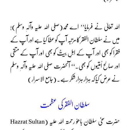
اللہ تعالیٰ نے فرمایا’’ اے محمد(صلی اللہ علیہ وآلہٖ وسلم)!
میں نے سلطان الفقر کا مرتبہ آپ کو عطا کیا ہے اور آپ کے
فقرا کو بھی اور آپ کے اہلِ بیتؓ کو بھی اور آپ کے متقی
اور صالح اُمتیوں کو بھی۔‘‘ آنحضرت صلی اللہ علیہ وآلہٖ وسلم
نے عرض کیا کہ ہزار ہزار شکر ہے۔ (جامع الاسرار)
سلطان الفقر کی عظمت
حضرت سخی سلطان باھوُ رحمتہ اللہ علیہ (Hazrat Sultan