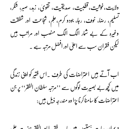
ولایت،غوثیت،قطبیت، صدیقیت، تقویٰ، زہد، صبر، شکر،
تسلیم، رضا، خوف، رجا، جودو کرم،عِلم، شجاعت اور شفقت
وغیرہ کے بے شمار الگ الگ منصب اور مراتب ہیں
لیکن فقران سب سے اعلیٰ اور افضل مرتبہ ہے ۔
اب آتے ہیں اعتراضات کی طرف ۔اس فقیر کو اپنی زندگی
میں کچھ بے بصیرت لوگوں سے ’’مرتبہ سلطان الفقر‘‘ پر جن
اعتراضات کا سامنا کرنا پڑا وہ مندرجہ ذیل ہیں:
1) اِن سات ہستیوں میں بابِ فقر، امام الفقر حضرت علی