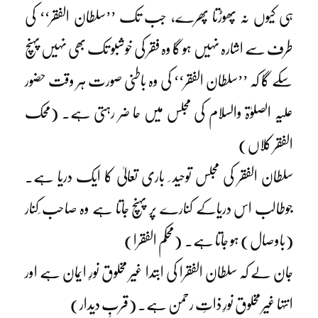
ہی کیوں نہ پھوڑتا پھرے، جب تک ’’سلطان الفقر‘‘ کی
طرف سے اشارہ نہیں ہو گا وہ فقر کی خوشبو تک بھی نہیں پہنچ
سکے گا کہ ’’سلطان الفقر‘‘ کی وہ باطنی صورت ہر وقت حضور
علیہ الصلوٰۃ والسلام کی مجلس میں حا ضر رہتی ہے۔ (محک
الفقر کلاں)
سلطان الفقر کی مجلس توحید ِ باری تعالیٰ کا ایک دریا ہے۔
جوطالب اس دریاکے کنارے پر پہنچ جاتا ہے وہ صاحب ِکنار
(باوصال) ہو جاتا ہے۔ (محکم الفقرا)
جان لے کہ سلطان الفقرا کی ابتدا غیر مخلوق نورِ ایمان ہے اور
انتہا غیر مخلوق نورِ ذاتِ رحمن ہے۔ (قربِ دیدار)