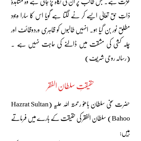
عزت ہے۔ جس طالب پر ان کی نگاہ پڑ جاتی ہے وہ مشاہدۂ
ذاتِ حق تعالیٰ ایسے کر نے لگتا ہے گویا اس کا سارا وجود
مطلق نور بن گیا ہو۔ انہیں طالبوں کو ظاہری وردوظائف اور
چلہ کشی کی مشقت میں ڈالنے کی حاجت نہیں ہے ۔
(رسالہ روحی شریف)
حقیقتِ سلطان الفقر
حضرت سخی سلطان باھوُ رحمتہ اللہ علیہ (Hazrat Sultan
Bahoo) سلطان الفقر کی حقیقت کے بارے میں فرماتے
ہیں: