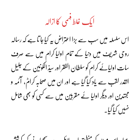
ایک غلط فہمی کا ازالہ
اس سلسلہ میں سب سے بڑا اعتراض یہ کیا جا تا ہے کہ رسالہ
روحی شریف میں دنیا کے تمام اولیا کرام میں سے صرف
سات اولیائے کرام کو سلطان الفقر اور سیدّ الکونین کے جلیل
القدر لقب سے یاد کیا گیا ہے اور ان میں صحابہ کرامؓ، آئمہ و
مجتہدین اور دیگر اولیا ئے مقربین میں سے کسی کو بھی شامل
نہیں کیا گیا۔