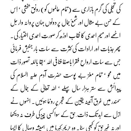
کی تجلّی کی گرم بازاری سے (تمام عالموں کو) رونق بخشی ‘ اِس
کے حسن ِبے مثال اور شمعٔ جمال پر دونوں جہان پروانہ وار جل
اٹھے اور میم احمدی کا نقاب اوڑھ کر صورتِ احمدی اختیار کی۔
پھر جذبات اور ارادات کی کثرت سے سات بار جنبش فرمائی
جس سے سات ارواحِ فقرا باصفا فنا فی اللہ ‘بقا باللہ تصورِ ذات
میں محو ‘ تمام مغز بے پوست حضرت آدم علیہ السلام کی
پیدائش سے ستر ہزار سال پہلے ‘ اللہ تعالیٰ کے جمال کے
سمندر میں غرق آئینہ یقین کے شجر پر رونما ہوئیں۔ انہوں نے
ازل سے ابد تک ذات ِ حق کے سوا کسی چیز کی طرف نہ دیکھا
اور نہ غیر حق کو کبھی سنا۔ وہ حریم ِکبریا میں ہمیشہ وصال کا ایسا