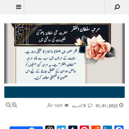
Urdu
مرتبہ سلطان الفقر- حضرت سخی سلطان باھُوؒ کی تعلیمات کی روشنی میں | Martaba Sultan-ul-Faqr in the light of teachings of sultan bahoo
01/01/2022
0 تبصرے
1629
مناظر