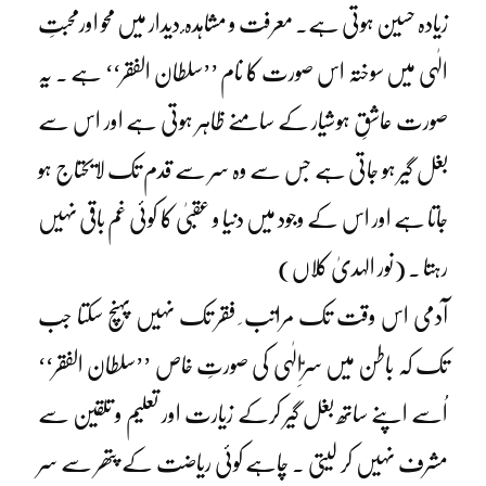
زیادہ حسین ہوتی ہے۔ معرفت و مشاہدہ ٔ دیدار میں محو اورمحبتِ
الٰہی میں سوختہ اس صورت کا نام ’’سلطان الفقر‘‘ ہے ۔ یہ
صورت عاشقِ ہوشیار کے سامنے ظاہر ہوتی ہے اور اس سے
بغل گیر ہو جاتی ہے جس سے وہ سر سے قدم تک لایحتاج ہو
جاتا ہے اور اس کے وجود میں دنیا و عقبیٰ کا کوئی غم باقی نہیں
رہتا ۔ (نور الہدیٰ کلاں)
آدمی اس وقت تک مراتب ِ فقر تک نہیں پہنچ سکتا جب
تک کہ باطن میں سرِّالٰہی کی صورتِ خاص ’’سلطان الفقر‘‘
اُسے اپنے ساتھ بغل گیر کرکے زیارت اور تعلیم و تلقین سے
مشرف نہیں کر لیتی ۔ چاہے کوئی ریاضت کے پتھر سے سر