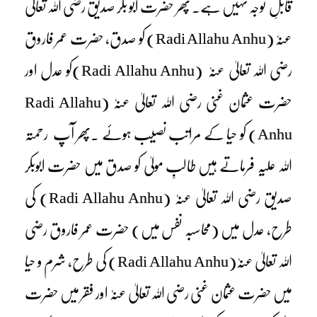
قابلِ توجہ نہیں ہے۔ پھر حضرت ابو بکر صدیق رضی اللہ تعالیٰ
عنہٗ (Radi Allahu Anhu) کو صدق، حضرت عمر فاروق
رضی اللہ تعالیٰ عنہٗ (Radi Allahu Anhu)کو عدل اور
حضرت عثمان غنی رضی اللہ تعالیٰ عنہٗ (Radi Allahu
Anhu) کو حیا کے مراتب نصیب ہوئے ۔پھر آپ رحمتہ
اللہ علیہ فرماتے ہیں طالبِ مولیٰ کو صدق میں حضرت ابوبکر
صدیق رضی اللہ تعالیٰ عنہٗ (Radi Allahu Anhu) کی
طرح، عدل میں (محاسبہ نفس میں) حضرت عمر فاروق رضی
اللہ تعالیٰ عنہٗ(Radi Allahu Anhu) کی طرح، شرم و حیا
میں حضرت عثمان غنی رضی اللہ تعالیٰ عنہٗ اور فقر میں حضرت