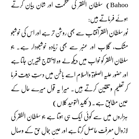
Bahoo) سلطان الفقر کی عظمت اور شان بیان کرتے
ہوئے فرماتے ہیں:
نورِ سلطان الفقر آفتاب سے بھی روشن تر ہے اور اس کی خوشبو
مشک، گلاب اور عنبر سے بھی زیادہ خوشبودار ہے۔ جو
سلطان الفقر کو خواب میں دیکھ لے وہ لایحتاج فقیر بن جاتا ہے
اور حضور علیہ الصلوٰۃ والسلام اسے باطن میں دستِ بیعت فرما
کر تعلیم و تلقین کرتے ہیں۔ میرا یہ قول میرے حال کے
عین مطابق ہے۔ (کلید التوحید کلاں)
ہزاروں میں سے کوئی ایک ہی ہوتا ہے جو سلطان الفقر کی
لازوال معرفت حاصل کرتا ہے اور عین جمالِ حق کے وصال