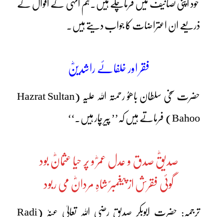
خود اپنی تصانیف میں فرماچکے ہیں۔ہم انہی کے اقوال کے
ذریعے ان اعتراضات کا جواب دیتے ہیں۔
فقر اور خلفائے راشدینؓ
حضرت سخی سلطان باھوُ رحمتہ اللہ علیہ (Hazrat Sultan
Bahoo) فرماتے ہیں کہ’’ پیر چار ہیں۔‘‘
صدیقؓ صدق و عدل عمرؓ و پُر حیا عثمانؓ بود
گوئی فقرش از پیغمبرؐ شاہِ مردانؓ می ربود
ترجمہ: حضرت ابوبکر صدیق رضی اللہ تعالیٰ عنہٗ (Radi