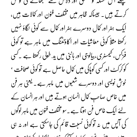
پہلے اس مسئلہ کو منطق اور دلائل سے سمجھانے کی کوشش
کرتے ہیں۔ جیساکہ ظاہر میں مختلف فنون اور کمالات ہیں،
ایک ہنر اور کمال دوسرے ہنر اور کمال سے کوئی لگاؤ نہیں
رکھتا مثلاً کوئی معاشیات اور اکاؤنٹنگ میں ماہر ہے تو کوئی
فزکس، کیمسٹری،بیالوجی اور باٹنی میں ید ِ طولیٰ رکھتا ہے ۔کسی
کو کرکٹ اور کسی کوہاکی میں کمال حاصل ہے تو کوئی صحافت ‘
خوش نویسی اور دوسرے شعبوں میں ماہر ہے۔ یعنی ہر فن
میں خاص صاحبِ کمال انسان ہوتے ہیں اور ہر انسان کے
لئے ایک خاص فن ہوتا ہے۔سو مختلف فنون میں ماہر لوگوں
کی آپس میں نہ تو کوئی نسبت قائم کی جاسکتی ہے اور نہ ہی