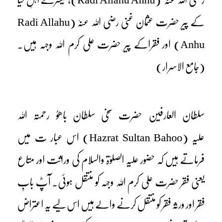
کے پیر حضرت عثمان غنی رضی اللہ عنہٗ (Radi Allahu
Anhu) اور فقراکے پیر حضرت علی کرم اللہ وجہہ ہیں۔
(جامع الاسرار)
سلطان العارفین حضرت سخی سلطان باھوُ رحمتہ اللہ
علیہ (Hazrat Sultan Bahoo) اس عبار ت میں
فرماتے ہیں کہ حضور علیہ الصلوٰۃ والسلام کی وراثت اور متاع
یعنی فقر حضرت علی کرم اللہ وجہہ کو منتقل ہوئی۔ آپؓ بابِ
فقر اور ورثہ فقر کو منتقل کرنے والے ہیں اس لیے یہ اعتراض