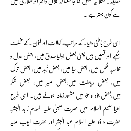
مقابلہ۔ مثلاً یہ نہیں کہا جا سکتا کہ فلاں ڈاکٹر اورکھلاڑی میں
سے کون بہتر ہے ۔
اسی طرح باطنی دنیا کے مراتب، کمالات اور فنون کے مختلف
شعبے اور قسمیں ہیں یعنی بعض اولیا صدق میں، بعض عدل و
محاسبہ نفس میں، بعض حیا میں، بعض زُہد میں، بعض ترک
میں، بعض ریاضت میں،بعض صبر میں، بعض شکر
میں،بعض جوُد و سخا میں مشہور ِزمانہ ہوئے ہیں۔ اسی طرح
انبیا علیہم السلام میں حضرت عیسیٰ علیہ السلام زاہد البشر،
حضرت داؤد علیہ السلام عبد البشر اور حضرت ایوب علیہ