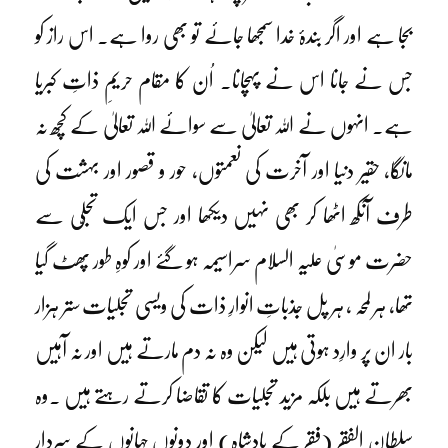
بجا ہے اور اگر بندۂ خدا سمجھا جائے تو بھی روا ہے۔ اس راز کو
جس نے جانا اس نے پہچانا۔ اُن کا مقام حریمِ ذاتِ کبریا
ہے۔ انہوں نے اللہ تعالیٰ سے سوائے اللہ تعالیٰ کے کچھ نہ
مانگا، حقیر دنیا اور آخرت کی نعمتوں، حور و قصور اور بہشت کی
طرف آنکھ اٹھا کر بھی نہیں دیکھا اور جس ایک تجلّی سے
حضرت موسیٰ علیہ السلام سراسیمہ ہو گئے اور کوہِ طور پھٹ گیا
تھا، ہر لمحہ ، ہر پل جذباتِ انوارِ ذات کی ویسی تجلیات ستر ہزار
بار ان پر وارِد ہوتی ہیں لیکن وہ نہ دم مارتے ہیں اور نہ آہیں
بھرتے ہیں بلکہ مزید تجلیات کا تقاضا کرتے رہتے ہیں ۔وہ
سلطان الفقر (فقر کے بادشاہ) اور دونوں جہانوں کے سردار