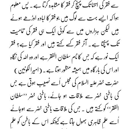
سے فقر کی انتہا تک پہنچ کر فقر کا مشاہدہ کرتا ہے۔ پس معلوم
ہوا کہ ایسے بہت سے لوگ ہیں جو فقر کا لبادہ اوڑھے ہوئے
ہیں لیکن ہزاروں میں سے کوئی ایک ہی فقر کی تمامیت
تک پہنچتا ہے۔ آخر فقر کسے کہتے ہیں اور فقر کیا ہے؟ فقر
ایک نور ہے کہ جس کا نام سلطان الفقر ہے اور وہ اللہ کی نگاہ
اور اس کی بارگاہ میں ہمیشہ منظور ہوتا ہے۔ (امیرا لکونین)
حضرت خضر علیہ السلام کی مجلس اُسے نصیب ہوتی ہے جس
کی باطنی خضر سے ملاقات ہو جائے، باطنی خضر ’’سلطان
الفقر‘‘ کو کہتے ہیں ۔ جس کی ملاقات باطنی خضر سے ہوجائے
اُسے علمِ ظاہری بھول جاتا ہے کیونکہ اس کے باطن کو علمِ