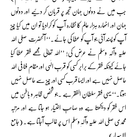
جب میں نے دونوں جہان تجھ پر قربان کر دئیے اور دونوں
جہان اور اٹھارہ ہزار عالم کا نظارہ آپ کو کرادیا تو ان میں کیا چیز
آپ کو پسند آئی جو آپ کو عطا کی جائے۔‘‘ آنحضرت صلی اللہ
علیہ وآلہٖ وسلم نے عرض کی! ’’اللہ تعالیٰ مجھے فقر عطا کیا
جائے کیونکہ فقر کے برابر کسی کو قربِ الٰہی اور مقام فنا فی اللہ
حاصل نہیں ہے اور ایسا قرب کسی اور چیز سے حاصل نہیں
ہوتا۔‘‘ یہی فقر سلطان الفقر ہے ۔جو شخص ظاہر و باطن میں
اس فقر کو دیکھتا ہے وہ صاحبِ اختیار ہو جاتا ہے اور مرتبہ
محمدی صلی اللہ علیہ وآلہٖ وسلم اس پر غالب آجاتا ہے۔ (جامع
الاسرار)