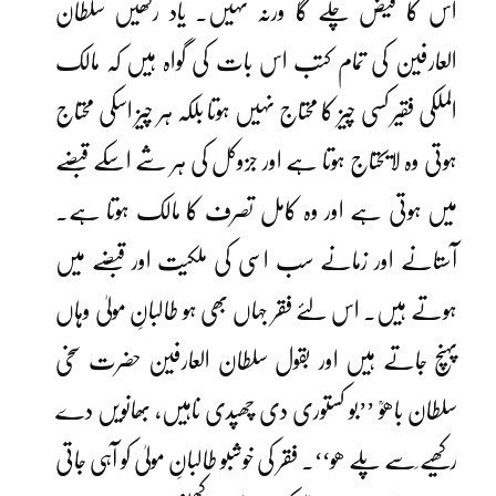
اس کا فیض چلے گا ورنہ نہیں۔ یاد رکھیں سلطان
العارفین کی تمام کتب اس بات کی گواہ ہیں کہ مالک
الملکی فقیر کسی چیز کا محتاج نہیں ہوتا بلکہ ہر چیز اسکی محتاج
ہوتی وہ لایحتاج ہوتا ہے اور جزوکل کی ہر شے اسکے قبضے
میں ہوتی ہے اور وہ کامل تصرف کا مالک ہوتا ہے۔
آستانے اور زمانے سب اسی کی ملکیت اور قبضے میں
ہوتے ہیں۔ اس لئے فقر جہاں بھی ہو طالبانِ مولیٰ وہاں
پہنچ جاتے ہیں اور بقول سلطان العارفین حضرت سخی
سلطان باھوؒ ’’بو کستوری دی چھپدی ناہیں، بھانویں دے
رکھیے سَے پلے ھو‘‘۔ فقر کی خوشبو طالبانِ مولیٰ کو آہی جاتی