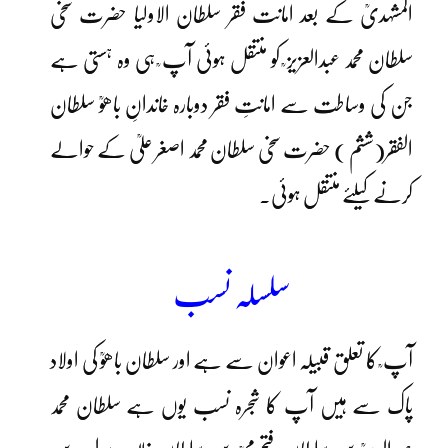
المشہدیؒ کے بعد امانت فقر سلطان الاولیا حضرت سخی
سلطان محمد عبدالعزیز ؒ کو منتقل ہوئی آپ ؒ ہی وہ ہستی ہے
جن کی وساطت سے امانتِ فقر دوبارہ خاندانِ باھوؒ سلطان
الفقر(ششم ) حضرت سخی سلطان محمد اصغر علیؒ کے حوالے
کرنے کیلئے منتقل ہوئی۔
سلسلہ نسب
آپ ؒ کا تعلق قبیلہ اعوان سے ہے اور سلطان باھوؒ کی اولاد
پاک سے ہیں آپ کا شجرہ نسب یوں ہے سلطان محمد