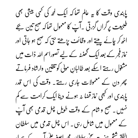
پابندی وقت کا یہ عالم تھا کہ ایک لمحہ کی کمی بیشی بھی
طبیعت پر گراں گزرتی ۔آپؒ کا معمول تھا کہ صبح تین بجے
اٹھ کر چائے پیتے اور وظائف پڑھتے حتی کہ صبح ہو جاتی اور
نمازِ فجر کے بعد ایک گھنٹہ کے لیے تصوراسم اللہ ذات میں
مشغول رہتے اسکے بعد طالبانِ مولیٰ کو تلقین وارشاد فرماتے
پھر دن کے معمولات جاری رہتے۔ وقت کی اس قدر
پابندی اور کبھی نماز قضا نہ ہونے دینا ایک کرامت سے کم
نہیں۔ صبح و شام کے وقت طویل چہل قدمی بھی آپؒ
کے معمول میں شامل رہی۔ اس چہل قدمی میں سلطان
الفقر ششم حضرت سخی سلطان محمد اصغر علیؒ آپ ؒ کے ہمراہ