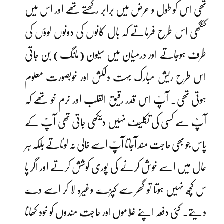
تھی اس کو طول و عرض میں برابر رکھتے تھے اور اس میں
کنگھی اس طرح فرماتے کہ بال کانوں کی دونوں لوؤں کی
طرف ہوجاتے اور درمیان میں سیون (مانگ) بن جاتی
اس طرح ریش مبارک بہت دلکش اور خوبصورت معلوم
ہوتی تھی۔ آپؒ اس قدر رقیق القلب اور نرم خو تھے کہ
آپؒ سے کسی کی تکلیف نہیں دیکھی جاتی تھی آپؒ کے
پاس جو بھی حاجت مند آجاتا آپؒ اسے خالی نہ لوٹاتے بلکہ ہر
حال میں اسے خوش کرنے کی پوری کوشش کرتے اور اگر پا
س کچھ نہیں ہوتا تو گھر سے کپڑے وغیرہ لا کر اسے دے
دیتے۔ کئی دفعہ اپنے غلاموں اور حاجت مندوں کو خود کھانا