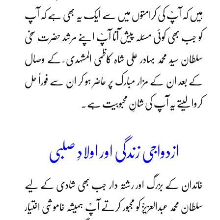
ہیں کہ آپؒ کی کرامتوں میں سے ایک یہ بھی ہے کہ آپ
کو جب بھی کوئی مسئلہ پیش آتا آپؒ اپنے مرشد حضرت سخی
سلطان سید محمد بہادر علی شاہ کاظمی المشہدی ؒ کے وصال
کے بعد ان کے مزار مبارک پر حاضر ہو کر ان سے فوراً حل
کروالیتے یہ آپ کی شانِ محبوبیت ہے۔
ازدواجی زندگی اور اولادِ صلبی
خاندان کے بزرگ اور رشتہ دار جب بھی شادی کے لیے
سلطان محمد عبدالعزیزؒ کو مجبور کرتے آپؒ ہمیشہ خاموشی اختیار