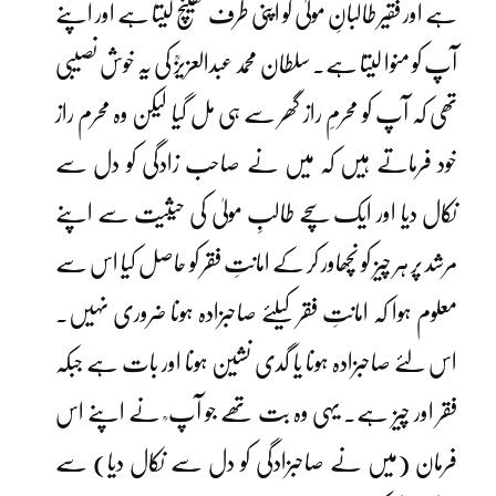
ہے اور فقیر طالبانِ مولیٰ کو اپنی طرف کھینچ لیتا ہے اور اپنے
آپ کو منوا لیتا ہے۔ سلطان محمد عبدالعزیزؒ کی یہ خوش نصیبی
تھی کہ آپ کو محرمِ راز گھر سے ہی مل گیا لیکن وہ محرم راز
خود فرماتے ہیں کہ میں نے صاحب زادگی کو دل سے
نکال دیا اور ایک سچے طالبِ مولیٰ کی حیثیت سے اپنے
مرشد پر ہر چیز کو نچھاور کر کے امانتِ فقر کو حاصل کیا اس سے
معلوم ہوا کہ امانتِ فقر کیلئے صاحبزادہ ہونا ضروری نہیں۔
اس لئے صاحبزادہ ہونا یا گدی نشین ہونا اور بات ہے جبکہ
فقر اور چیز ہے۔ یہی وہ بت تھے جو آپ ؒ نے اپنے اس
فرمان (میں نے صاحبزادگی کو دل سے نکال دیا) سے