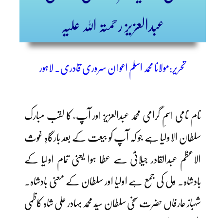
عبدالعزیز رحمتہ اللہ علیہ
تحریر:مولانا محمد اسلم اعوا ن سروری قادری۔ لاہور
نام نامی اسمِ گرامی محمد عبدالعزیز اور آپ ؒ کا لقب مبارک
سلطان الاولیا ہے جو کہ آپ کو بیعت کے بعد بارگاہِ غوث
الاعظم عبدالقادر جیلانیؓ سے عطا ہوا یعنی تمام اولیا کے
بادشاہ۔ ولی کی جمع ہے اولیا اور سلطان کے معنی بادشاہ۔
شہباز عارفاں حضرت سخی سلطان سیّد محمد بہادر علی شاہ کاظمی