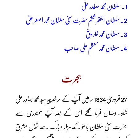
1۔ سلطان محمد صفدر علیؒ
2۔ سلطان الفقر ششم حضرت سخی سلطان محمد اصغر علیؒ
3۔ سلطان محمد فاروقؒ
4۔ سلطان محمد معظم علی صاحب
ہجرت
27 فروری1934 ء میں آپؒ کے مرشد پیر سیّد محمد بہادر علی
شاہ ؒ وصال فرما گئے اس کے بعد آپؒ سمندری سے
حضرت سخی سلطان باھوؒ کے مزار مبارک سے شمال مشرق