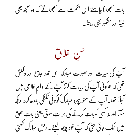
بات سمجھا نا چاہتے اس حکمت سے سمجھاتے کہ وہ سمجھ بھی
لیتا اور مشکور بھی رہتا۔
حسنِ اخلاق
آپؒ کی سیرت اور صورت مبارکہ اس قدر جامع اور دلکش
تھی کہ جو کوئی آپؒ کی زیارت کرتا آپؒ کے دامِ غلامی میں
آجاتا تھا۔ آپ کے منور چہرہ مبارک کوکوئی ٹکٹکی باندھ کرنہ دیکھ
سکتا اور نہ کسی کو بات کرنے کی جرات ہوتی یعنی بات حلق
میں اٹک جاتی حتیٰ کہ آپؒ خود پوچھ لیتے۔ ریش مبارک گھنی