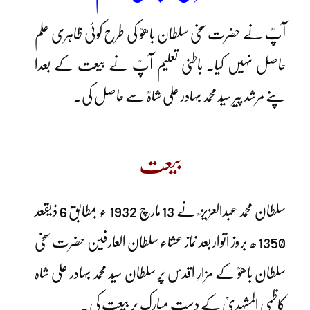
آپؒ نے حضرت سخی سلطان باھوؒ کی طرح کوئی ظاہری علم
حاصل نہیں کیا۔ باطنی تعلیم آپؒ نے بیعت کے بعدا
پنے مرشد پیر سیّد محمد بہادر علی شاہؒ سے حاصل کی۔
بیعت
سلطان محمد عبدالعزیز ؒ نے 13 مارچ 1932 ء بمطابق 6 ذیقعد
1350 ھ بروز اتوار بعد نماز عشاء سلطان العارفین حضرت سخی
سلطان باھوؒ کے مزارِ اقدس پر سلطان سیّد محمد بہادر علی شاہ
کاظمی المشہدیؒ کے دستِ مبارک پر بیعت کی۔