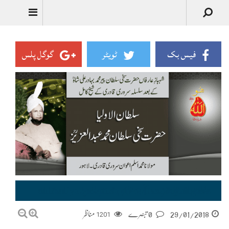
Urdu
فیس بک
ٹویٹر
گوگل پلس
سلطان الاولیاحضرت سخی سلطان محمد عبدالعزیز ؒ — Sultan-ul-Auliya Hazrat Sakhi Sultan Mohammad Abdul Aziz
29/01/2018
0 تبصرے
1201
مناظر