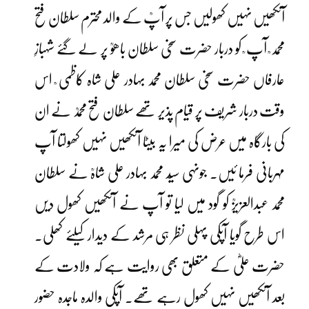
آنکھیں نہیں کھولیں جس پر آپؒ کے والد محترم سلطان فتح
محمد ؒ آپ ؒ کو دربار حضرت سخی سلطان باھوؒ پر لے گئے شہبازِ
عارفاں حضرت سخی سلطان محمد بہادر علی شاہ کاظمی ؒ اس
وقت دربار شریف پر قیام پذیر تھے سلطان فتح محمدؒ نے ان
کی بارگاہ میں عرض کی میرا یہ بیٹا آنکھیں نہیں کھولتا آپ
مہربانی فرما ئیں۔ جونہی سیّد محمد بہادر علی شاہؒ نے سلطان
محمد عبدالعزیزؒ کو گود میں لیا تو آپ نے آنکھیں کھول دیں
اس طرح گویا آپکی پہلی نظر ہی مرشد کے دیدار کیلئے کھلی۔
حضرت علیؓ کے متعلق بھی روایت ہے کہ ولادت کے
بعد آنکھیں نہیں کھول رہے تھے۔ آپکی والدہ ماجدہ حضور