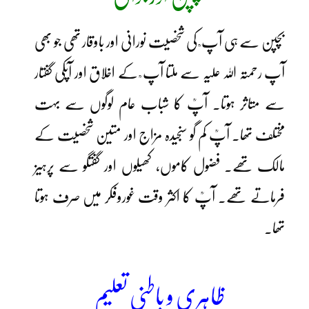
بچپن سے ہی آپ ؒ کی شخصیت نورانی اور باوقار تھی جو بھی
آپ رحمتہ اللہ علیہ سے ملتا آپ ؒ کے اخلاق اور آپکی گفتار
سے متاثر ہوتا۔ آپؒ کا شباب عام لوگوں سے بہت
مختلف تھا۔ آپؒ کم گو سنجیدہ مزاج اور متین شخصیت کے
مالک تھے۔ فضول کاموں، کھیلوں اور گفتگو سے پرہیز
فرماتے تھے۔ آپؒ کا اکثر وقت غوروفکر میں صرف ہوتا
تھا۔
ظاہری و باطنی تعلیم