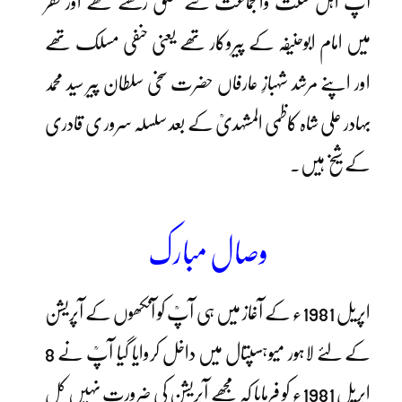
آپؒ اہل سنت والجماعت سے تعلق رکھتے تھے اور فقر
میں امام ابوحنیفہ کے پیروکار تھے یعنی حنفی مسلک تھے
اور اپنے مرشد شہبازِ عارفاں حضرت سخی سلطان پیر سید محمد
بہادر علی شاہ کاظمی المشہدیؒ کے بعد سلسلہ سرور ی قادری
کے شیخ ہیں۔
وصال مبارک
اپریل 1981ء کے آغاز میں ہی آپؒ کو آنکھوں کے آپریشن
کے لئے لاہور میوہسپتال میں داخل کروایا گیا آپؒ نے 8
اپریل 1981ء کو فرمایا کہ مجھے آپریشن کی ضرورت نہیں کل