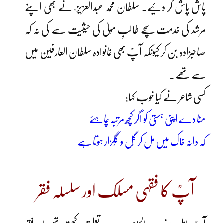
پاش پاش کر دئیے۔ سلطان محمد عبدالعزیز ؒ نے بھی اپنے
مرشد کی خدمت سچے طالبِ مولیٰ کی حیثیت سے کی نہ کہ
صاحبزادہ بن کر کیونکہ آپؒ بھی خانوادہ سلطان العارفین میں
سے تھے۔
کسی شاعر نے کیا خوب کہا:
مٹا دے اپنی ہستی کو اگر کچھ مرتبہ چاہئے
کہ دانہ خاک میں مل کر گُل و گُلزار ہوتا ہے
آپؒ کا فقہی مسلک اور سلسلہ فقر