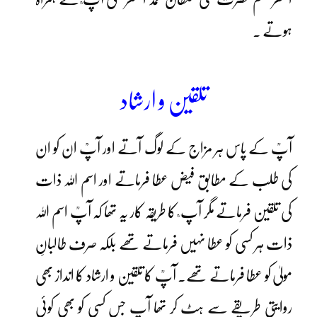
ہوتے ۔
تلقین و ارشاد
آپؒ کے پاس ہر مزاج کے لوگ آتے اور آپؒ ان کو ان
کی طلب کے مطابق فیض عطا فرماتے اور اسم اللہ ذات
کی تلقین فرماتے مگر آپ ؒ کا طریقہ کار یہ تھا کہ آپؒ اسم اللہ
ذات ہر کسی کو عطا نہیں فرماتے تھے بلکہ صرف طالبانِ
مولیٰ کو عطا فرماتے تھے۔ آپؒ کا تلقین و ارشاد کا انداز بھی
روایتی طریقے سے ہٹ کر تھا آپ جس کسی کو بھی کوئی