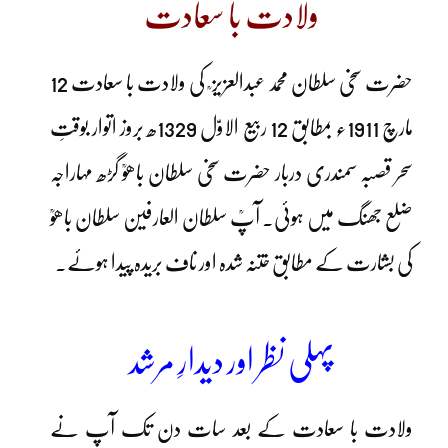
ولادت با سعادت
حضرت سخی سلطان محمد عبدالعزیز ؒ کی ولادت با سعادت 12
مارچ 1911ء بمطابق 12 ربیع الاوّل 1329ھ بروز اتوار بوقتِ
سحر قصبہ سمندری دربار حضرت سخی سلطان باھوؒ گڑھ مہاراجہ
ضلع جھنگ میں ہوئی۔ آپؒ سلطان العارفین سلطان باھوؒ
کی بشارت کے مطابق ختنہ شدہ اور ناف بریدہ پیدا ہوئے۔
پہلی نظر اور دیدارِ مرشد
ولادت با سعادت کے بعد سات دن تک آپ نے