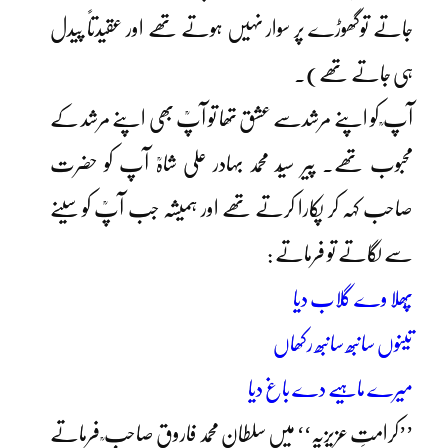
جاتے توگھوڑے پر سوار نہیں ہوتے تھے اور عقیدتاً پیدل
ہی جاتے تھے)۔
آپ ؒ کو اپنے مرشدسے عشق تھا تو آپؒ بھی اپنے مرشد کے
محبوب تھے۔ پیر سیّد محمد بہادر علی شاہؒ آپ کو حضرت
صاحب کہہ کر پکارا کرتے تھے اور ہمیشہ جب آپؒ کو سینے
سے لگاتے تو فرماتے :
پُھلا وے گلاب دیا
تینوں سانبھ سانبھ رکھاں
میرے ماہیے دے باغ دیا
’’کرامتِ عزیزیہ‘‘ میں سلطان محمد فاروق صاحب ؒ فرماتے