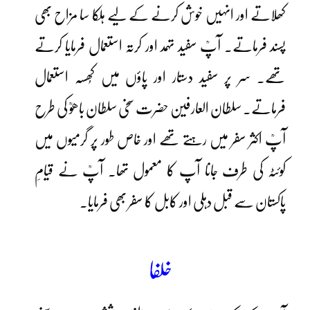
کھلاتے اور انہیں خوش کرنے کے لیے ہلکا سا مزاح بھی
پسند فرماتے۔ آپؒ سفید تہمد اور کرتہ استعمال فرمایا کرتے
تھے۔ سر پر سفید دستار اور پاؤں میں کُھسہ استعمال
فرماتے۔ سلطان العارفین حضرت سخی سلطان باھوؒ کی طرح
آپؒ اکثر سفر میں رہتے تھے اور خاص طور پر گرمیوں میں
کوئٹہ کی طرف جانا آپ کا معمول تھا۔ آپؒ نے قیامِ
پاکستان سے قبل دہلی اور کابل کا سفر بھی فرمایا۔
خلفا