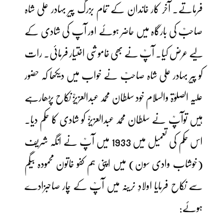
فرماتے۔ آخر کار خاندان کے تمام بزرگ پیر بہادر علی شاہ
صاحبؒ کی بارگاہ میں حاضر ہوئے اور آپ کی شادی کے
لیے عرض کیا۔ آپؒ نے بھی خاموشی اختیار فرمائی۔ رات
کو پیر بہادر علی شاہ صاحبؒ نے خواب میں دیکھا کہ حضور
علیہ الصلوٰۃ والسلام خود سلطان محمد عبدالعزیزؒ نکاح پڑھارہے
ہیں توآپؒ نے سلطان محمد عبدالعزیزؒ کو شادی کا حکم دیا۔
اس حکم کی تعمیل میں 1933 میں آپؒ نے انگہ شریف
(خوشاب وادی سون) میں اپنی ہم کفو خاتون محمودہ بیگم
سے نکاح فرمایا اولادِ نرینہ میں آپؒ کے چار صاحبزادے
ہوئے: