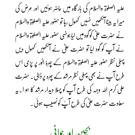
علیہ الصلوٰۃ والسلام کی بارگاہ میں حاضر ہوئیں اور عرض کی
میرا یہ بیٹا آنکھیں نہیں کھول رہا تو حضور علیہ الصلوٰۃ والسلام
نے حضرت علیؓ کو گودمیں لیا جونہی حضور علیہ الصلوٰۃ والسلام
نے آپ کو گود لیا تو حضرت علیؓ نے آنکھیں کھول دیں
پہلی نظر حضور علیہ الصلوٰۃ والسلام کے چہرۂ انور پر پڑی اس
طرح آپ نے بھی پہلی نظر مرشد کے چہرہ پر ڈالی۔ حضرت
علی کرم اللہ وجہہ کی طرح آپ کو پہلا دیدار مرشد کا ہو ا۔یہ
سعادت حضرت علیؓ کی طرح آپؒ کو نصیب ہوئی۔
بچپن اور جوانی