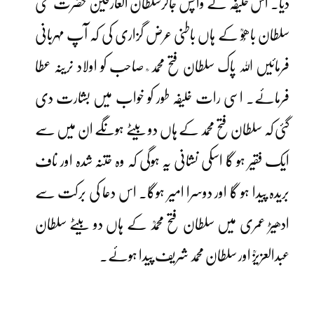
دیا۔ اس خلیفہ نے واپس جاکرسلطان العارفین حضرت سخی
سلطان باھُوؒ کے ہاں باطنی عرض گزاری کی کہ آپ مہربانی
فرمائیں اللہ پاک سلطان فتح محمد ؒ صاحب کو اولاد نرینہ عطا
فرمائے۔ اسی رات خلیفہ طور کو خواب میں بشارت دی
گئی کہ سلطان فتح محمد کے ہاں دو بیٹے ہونگے ان میں سے
ایک فقیر ہو گا اسکی نشانی یہ ہوگی کہ وہ ختنہ شدہ اور ناف
بریدہ پیدا ہو گا اور دوسرا امیر ہوگا۔ اس دعا کی برکت سے
ادھیڑ عمری میں سلطان فتح محمدؒ کے ہاں دو بیٹے سلطان
عبدالعزیزؒ اور سلطان محمد شریف پیدا ہوئے۔