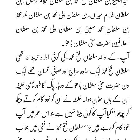
عبدالعزیزؒ بن سلطان فتح محمدؒ بن سلطان غلام رسول ؒ بن
سلطان غلا م میراں ؒ بن سلطان ولی محمد بن سلطان نور محمدؒ
بن سلطان محمد حسینؒ بن سلطان ولی محمدؒ بن سلطان
العارفین حضرت سخی سلطان باھوؒ ۔
آپ ؒ کے والد سلطان فتح محمد ؒ کی کوئی اولاد نرینہ نہ تھی
سلطان فتح محمدؒ ایک سادہ مزاج اور صوفی انسان تھے ایک
دن حضرت سخی سلطان باھوؒ کے دربار پاک کا طور نامی خلیفہ
ان کے ہاں مہمان ہوا۔ خلیفہ نے ان کو خود کام کرتے دیکھ
کر پوچھا ’’کیا آپ کا کوئی بیٹا نہیں ہے جو اس عمر میں آپ
خود کام کررہے ہیں؟‘‘ سلطان فتح محمدؒ نے نفی میں جواب