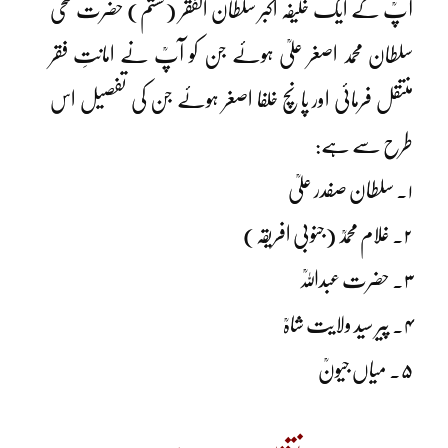
آپؒ کے ایک خلیفہ اکبر سلطان الفقر (ششم) حضرت سخی
سلطان محمد اصغر علیؒ ہوئے جن کو آپؒ نے امانتِ فقر
منتقل فرمائی اور پانچ خلفا اصغر ہوئے جن کی تفصیل اس
طرح سے ہے:
۱۔ سلطان صفدر علیؒ
۲۔ غلام محمدؒ (جنوبی افریقہ)
۳۔ حضرت عبداللہؒ
۴۔ پیر سید ولایت شاہؒ
۵۔ میاں جیونؒ