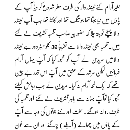
بغیر آرام کئے ٹینڈر والا کی طرف سفر شروع کر دیاْ آپ کے
پاؤں میں نیا جوتا تھا جو تنگ تھا اور کاٹتا تھا جب آپ ٹینڈر
والا پہنچے تو پتہ چلا کہ حضور پیر صاحب تلمبہ تشریف لے گئے
ہیں۔ تلمبہ بھی ٹینڈر والا سے تقریباً 30 کلو میٹر دور ہے ٹینڈر
والامیں مریدین نے آپ کو مجبور کیا کہ آپؒ یہاں آرام
فرمائیں لیکن مرشد کے عشق میں آپؒ اس قدر بے چین
تھے کہ ایک لمحہ آرام نہ کیا۔ مریدین نے جب رہائش کیلئے
مجبور کیا توآپؒ بہانہ سے باہر تشریف لے گئے اور تلمبہ کی
طرف روانہ ہوگئے۔ سخت اور نئے جوتوں کی وجہ سے آپؒ
کے پاؤں میں چھالے (آبلے) پڑگئے اور ان سے خون