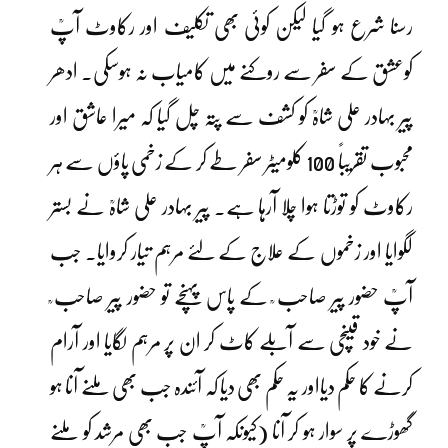
رسنا شرع ہو گیا لیکن کوئی بھی تکلیف اور رکاوٹ آپؒ
کوعشق کے سفر سے روکنے میں کامیاب نہ ہوسکی۔ ادھر
پیر بہادر علی شاہؒ کو کشف سے پتہ چل گیا کہ میرا عاشق اور
محبوب تقریباً 100 کلومیٹر سفر طے کر کے زخمی پاؤں سے ہر
رکاوٹ کو توڑتا ہوا چلا آرہا ہے۔ پیر بہادر علی شاہؒ نے بستر
لگوایا اور زخموں کے علاج کے لئے مرہم تیار کروایا۔ جب
آپؒ حضور پیر صاحب ؒ کے پاس پہنچے تو حضور پیر صاحب ؒ
نے خود قینچی سے آبلے کاٹ کر ان پر مرہم لگایا اور آرام
کرنے کا حکم دیااور یہ حکم بھی دیا کہ آئندہ جب بھی ملنے آنا ہو
گھوڑے پر سوار ہو کر آنا (کیونکہ آپؒ جب بھی مرشد کو ملنے