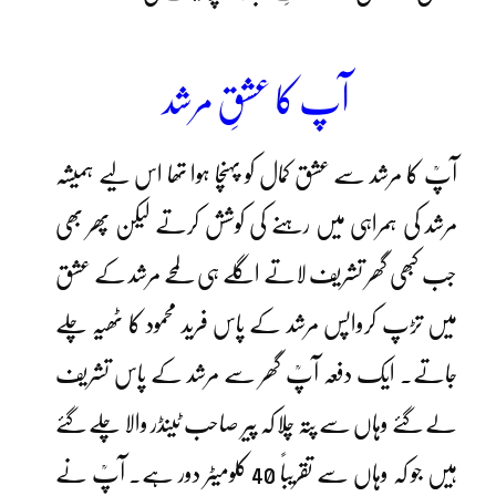
آپ کا عشقِ مرشد
آپؒ کا مرشد سے عشق کمال کو پہنچا ہوا تھا اس لیے ہمیشہ
مرشد کی ہمراہی میں رہنے کی کوشش کرتے لیکن پھر بھی
جب کبھی گھر تشریف لاتے اگلے ہی لمحے مرشد کے عشق
میں تڑپ کرواپس مرشد کے پاس فرید محمود کا ٹھیہ چلے
جاتے۔ ایک دفعہ آپؒ گھر سے مرشد کے پاس تشریف
لے گئے وہاں سے پتہ چلا کہ پیر صاحب ٹینڈر والا چلے گئے
ہیں جو کہ وہاں سے تقریباً 40 کلومیٹر دور ہے۔ آپؒ نے