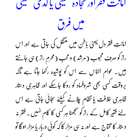
امانت فقر اور سجادہ نشینی یا گدی نشینی
میں فرق
امانتِ فقر دل یعنی باطن میں منتقل کی جاتی ہے اور اس
راز کو صرف محبوب (مرشد) و محب (محرمِ راز) ہی جانتے
ہیں۔ عوام الناس سے اس کو پوشیدہ رکھا جاتا ہے تاکہ
بروقت کسی بھی شروفساد کو روکا جاسکے اور ظاہری دستار
ظاہری خلافت یا نظام چلانے کیلئے سجائی جاتی ہے اس
لئے فقیر کامل کے راز کو سمجھنا ہر کسی کا کام نہیں۔ فقر نہ
دستار کا محتاج ہے اور نہ ہی مزار کا کہ کوئی دربار یا مزار ہوگا تو