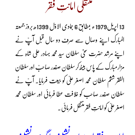
منتقلی امانتِ فقر
13 اپریل1979ء بمطابق 6 جمادی الاوّل 1399ھ بروز جمعتہ
المبارک اپنے وصال سے صرف دو سال قبل آپؒ نے
اپنے مرشد حضرت سخی سلطان سید محمد بہادر علی شاہ کے
مزارمبارک کے پاس بیٹھ کر سلطان صفدر صاحبؒ اور سلطان
الفقر ششم سلطان محمد اصغر علیؒ کو بیعت فرمایا۔ آپؒ نے
سلطان صفدر صاحب کو خلافت عطا فرمائی اور سلطان محمد
اصغر علیؒ کو امانتِ فقر منتقل فرمائی۔