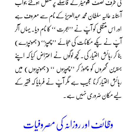
کی طرف نصف کلومیٹر کے فاصلے پر منتقل ہوگئے جواب
آستانہ عالیہ سلطان محمد عبدالعزیزؒ کے نام سے معروف ہے
اور اس منتقلی کو آپؒ نے ’’ہجرت ‘‘ کا نام دیا۔ یہاں آکر
آپؒ نے پکے مکانات کی بجائے ’’چھپڑ‘‘ (جھونپڑے)
بنا کر رہائش اختیار کی۔ کچھ لوگوں نے اعتراض کیا کہ اپنے
بہترین گھروں کو چھوڑ کر ’’چھپڑوں ‘‘ (جھونپڑوں) میں
رہائش اختیار کرنا عجیب ہے مگر آپؒ نے فرمایا کہ فقیر کے
لیے مکان ضروری نہیں ہے۔
وظائف اور روزانہ کی مصروفیات