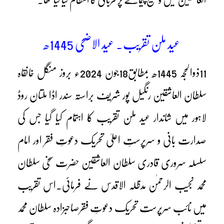
عید ملن تقریب۔ عید الاضحی 1445ھ
11ذوالحجہ 1445ھ بمطابق18جون 2024ء بروز منگل خانقاہ
سلطان العاشقین رنگیل پور شریف براستہ سندر اڈا ملتان روڈ
لاہور میں شاندار عید ملن تقریب کا اہتمام کیا گیا جس کی
صدارت بانی و سرپرستِ اعلیٰ تحریک دعوتِ فقر اور امام
سلسلہ سروری قادری سلطان العاشقین حضرت سخی سلطان
محمد نجیب الرحمٰن مدظلہ الاقدس نے فرمائی۔اس تقریب
میں نائب سرپرست تحریک دعوتِ فقرصاحبزادہ سلطان محمد