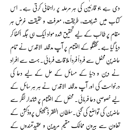
دی ہے جو قارئین کی ہر مرحلہ پر راہنمائی کرتی ہے۔ اس
کتاب میں شریعت، طریقت، معرفت و حقیقت غرض ہر
مقام پر طالب کے لیے تحقیق شدہ مواد ایک ہی جگہ اکٹھا کر
دیا گیا ہے۔گفتگو کے اختتام پر آپ مدظلہ الاقدس نے تمام
حاضرینِ محفل سے فرداً فرداً ملاقات فرمائی۔ بہت سے افراد
نے دین و دنیا کے مسائل کے حل کے لیے دعا کی
درخواست کی اور آپ مدظلہ الاقدس نے ہر ہر سائل کے
لیے خصوصی دعا فرمائی۔ محفل کے اختتام پر شاندار لنگر سے
حاضرین کی تواضع کی گئی۔سلطان الفقر ڈیجیٹل پروڈکشن کے
تعاون سے بیرونِ ممالک مقیم مریدین و عقیدتمندوں کے