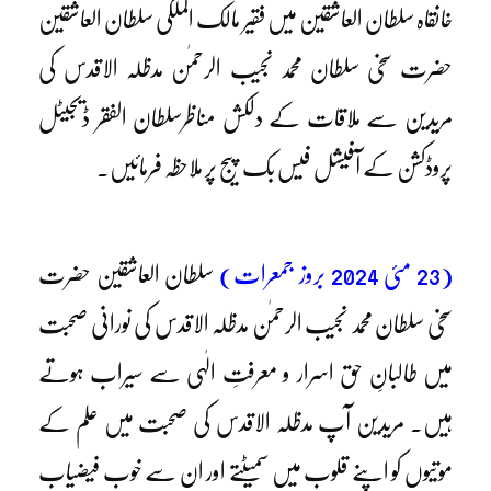
خانقاہ سلطان العاشقین میں فقیر مالک الملکی سلطان العاشقین
حضرت سخی سلطان محمد نجیب الرحمٰن مدظلہ الاقدس کی
مریدین سے ملاقات کے دلکش مناظر
سلطان الفقر ڈیجیٹل
پروڈکشن کے آفیشل فیس بک پیج پر ملاحظہ فرمائیں۔
(23 مئی 2024 بروز جمعرات)
سلطان العاشقین حضرت
سخی سلطان محمد نجیب الرحمٰن مدظلہ الاقدس کی نورانی صحبت
میں طالبانِ حق اسرار و معرفتِ الٰہی سے سیراب ہوتے
ہیں۔ مریدین آپ مدظلہ الاقدس کی صحبت میں علم کے
موتیوں کو اپنے قلوب میں سمیٹتے اور ان سے خوب فیضیاب