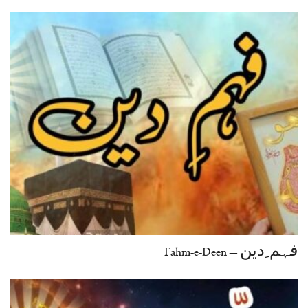
فہم ِدین – Fahm-e-Deen