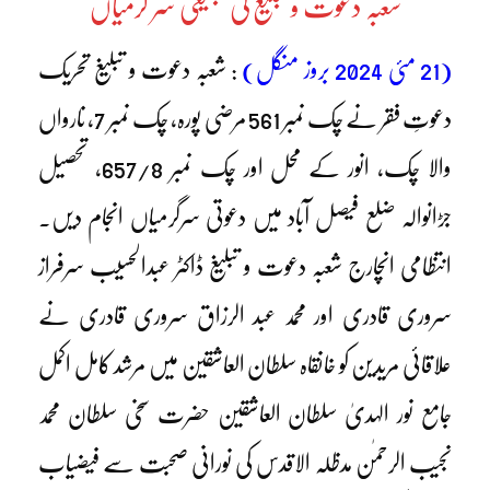
شعبہ دعوت و تبلیغ کی تبلیغی سر گرمیاں
(21 مئی 2024 بروز منگل)
: شعبہ دعوت و تبلیغ تحریک
دعوتِ فقر نے چک نمبر 561 مرضی پورہ، چک نمبر 7، نارواں
والا چک، انور کے محل اور چک نمبر 657/8، تحصیل
جڑانوالہ ضلع فیصل آباد میں دعوتی سرگرمیاں انجام دیں۔
انتظامی انچارج شعبہ دعوت و تبلیغ ڈاکٹر عبدالحسیب سرفراز
سروری قادری اور محمد عبد الرزاق سروری قادری نے
علاقائی مریدین کو خانقاہ سلطان العاشقین میں مرشد کامل اکمل
جامع نور الہدیٰ سلطان العاشقین حضرت سخی سلطان محمد
نجیب الرحمٰن مدظلہ الاقدس کی نورانی صحبت سے فیضیاب