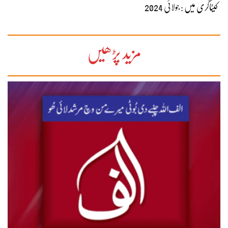
کیٹاگری میں :
جولائی 2024
مزید پڑھیں