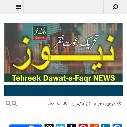
تحریک دعوتِ فقر نیوز Tehreek Dawat-e-Faqr News
01/07/2024
0 تبصرے
157
مناظر