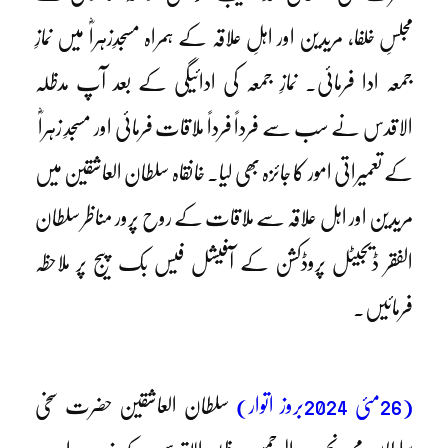
مجلسِ خلفا، مریدین اور اہلِ علاقہ کے ہمراہ مسجدِزہراؓ میں نمازِ
جمعہ ادا فرمائی۔ نمازِ جمعہ کی ادائیگی کے بعد آپ مدظلہ
الاقدس نے سب سے فرداً فرداً ملاقات فرمائی اور مسجدِ زہراؓ
کے تعمیراتی امور کا جائزہ بھی لیا۔ خانقاہ سلطان العاشقین میں
مریدین اور اہل علاقہ سے ملاقات کے روح پرور مناظر
سلطان
الفقر ڈیجیٹل پروڈکشن کے آفیشل فیس بک پیج پر ملاحظہ
فرمائیں۔
(26مئی 2024بروز اتوار)
سلطان العاشقین حضرت سخی