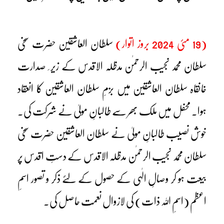
(19 مئی 2024 بروز اتوار)
سلطان العاشقین حضرت سخی
سلطان محمد نجیب الرحمٰن مدظلہ الاقدس کے زیر ِ صدارت
خانقاہ سلطان العاشقین میں بزمِ سلطان العاشقین کا انعقاد
ہوا۔ محفل میں ملک بھر سے طالبانِ مولیٰ نے شرکت کی۔
خوش نصیب طالبانِ مولیٰ نے سلطان العاشقین حضرت سخی
سلطان محمد نجیب الرحمٰن مدظلہ الاقدس کے دستِ اقدس پر
بیعت ہو کر وصالِ الٰہی کے حصول کے لئے ذکر و تصور اسمِ
اعظم (اسمِ اللہ ذات) کی لازوال نعمت حاصل کی۔