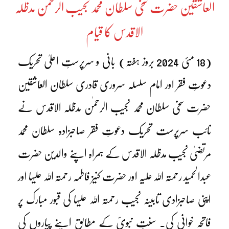
العاشقین حضرت سخی سلطان محمد نجیب الرحمٰن مدظلہ
الاقدس کا قیام
(18 مئی 2024 بروز ہفتہ) بانی و سرپرستِ اعلیٰ تحریک
دعوتِ فقر اور امام سلسلہ سروری قادری سلطان العاشقین
حضرت سخی سلطان محمد نجیب الرحمٰن مدظلہ الاقدس نے
نائب سرپرست تحریک دعوتِ فقر صاحبزادہ سلطان محمد
مرتضیٰ نجیب مدظلہ الاقدس کے ہمراہ اپنے والدین حضرت
عبدالحمید رحمتہ اللہ علیہ اور حضرت کنیز فاطمہ رحمتہ اللہ علیہا اور
اپنی صاحبزادی تابینہ نجیب رحمتہ اللہ علیہا کی قبور مبارک پر
فاتحہ خوانی کی۔ سنتِ نبویؐ کے مطابق اپنے پیاروں کی