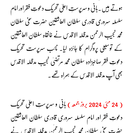
ہوتے ہیں۔بانی و سرپرستِ اعلیٰ تحریک دعوتِ فقر اور امام
سلسلہ سروری قادری سلطان العاشقین حضرت سخی سلطان
محمد نجیب الرحمن مدظلہ الاقدس نے خانقاہ سلطان العاشقین
کے توسیعی پروگرام کا جائزہ لیا۔ نائب سرپرست تحریک
دعوتِ فقر صاحبزادہ سلطان محمد مرتضیٰ نجیب مدظلہ الاقدس
بھی آپ مدظلہ الاقدس کے ہمراہ تھے۔
( 24 مئی 2024 بروز جمعہ)
بانی و سرپرستِ اعلیٰ تحریک
دعوتِ فقر اور امام سلسلہ سروری قادری سلطان العاشقین
حضرت سخی سلطان محمد نجیب الرحمٰن مدظلہ الاقدس نے