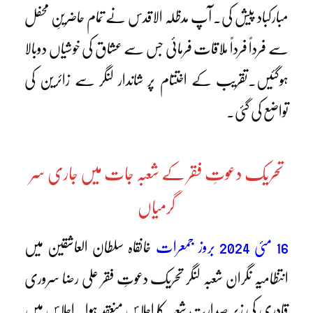
مبارکباد پیش کی۔ آپ مدظلہ الاقدس نے تمام حاضرینِ محفل
سے فرداً فرداً ملاقات فرمائی جس سے عشاق کی خوشیاں دوبالا
ہوگئیں۔تقریب کے اختتام پر شاندار لنگر سے زائرین کی
تواضع کی گئی۔
تحریک دعوتِ فقر کے شعبہ جات میں جاری سر
گرمیاں
16
مئی 2024 بروز جمعرات
خانقاہ سلطان العاشقین میں
انتظامیہ نگران شعبہ لنگر تحریک دعوتِ فقر علی رضا سروری
قادری کی زیر صدارت شعبہ کا اجلاس منعقد ہوا۔ اجلاس میں