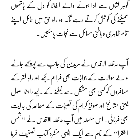
گوہر فشاں سے ادا ہونے والے الفاظ کو دل کے ہاتھوں
سمیٹنے کی کوشش کرتے رہے تاکہ وہ راہِ حق میں حائل اپنے
تمام ظاہری و باطنی مسائل سے نجات پا سکیں۔
آپ مدظلہ الاقدس نے مریدین کی جانب سے پوچھے جانے
والے سوالات کے جوابات بھی فراہم کیے اور راہِ فقر کے
مسافروں کو کسی بھی مشکل سے نمٹنے کے لیے راہنما اصول
یعنی مشائخ اور صوفیا کرام کی تعلیمات کے مطالعہ کی ہدایت
بھی فرمائی۔ اس سلسلہ میں آپ مدظلہ الاقدس نے ’’شمس
الفقرا‘‘ کے نام سے ایک ایسی منفرد کتاب تصنیف فرما