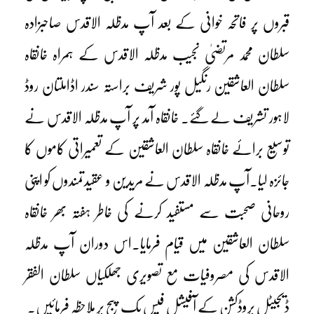
قبروں پر فاتحہ خوانی کے بعد آپ مدظلہ الاقدس صاحبزادہ
سلطان محمد مرتضیٰ نجیب مدظلہ الاقدس کے ہمراہ خانقاہ
سلطان العاشقین رنگیل پور شریف براستہ سندر اڈاملتان روڈ
لاہور تشریف لے گئے۔ خانقاہ آمد پر آپ مدظلہ الاقدس نے
توسیع برائے خانقاہ سلطان العاشقین کے تعمیراتی کاموں کا
جائزہ لیا۔آپ مدظلہ الاقدس نے مریدین و عقیدتمندوں کو اپنی
روحانی صحبت سے مستفید کرنے کی خاطر ہفتہ بھر خانقاہ
سلطان العاشقین میں قیام فرمایا۔اس دوران آپ مدظلہ
الاقدس کی مصروفیات مع تصویری جھلکیاں سلطان الفقر
ڈیجیٹل پروڈکشن کے آفیشل فیس بک پیج پر ملاحظہ فرمائیں۔