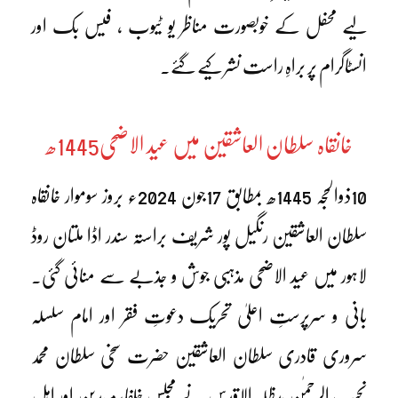
لیے محفل کے خوبصورت مناظر یو ٹیوب ، فیس بک اور
انسٹاگرام پر براہِ راست نشر کیے گئے۔
خانقاہ سلطان العاشقین میں عید الاضحی1445ھ
10ذوالحجہ 1445ھ بمطابق 17جون 2024ء بروز سوموار خانقاہ
سلطان العاشقین رنگیل پور شریف براستہ سندر اڈا ملتان روڈ
لاہور میں عید الاضحی مذہبی جوش و جذبے سے منائی گئی۔
بانی و سرپرستِ اعلیٰ تحریک دعوتِ فقر اور امام سلسلہ
سروری قادری سلطان العاشقین حضرت سخی سلطان محمد
نجیب الرحمٰن مدظلہ الاقدس نے مجلسِ خلفا، مریدین اور اہلِ