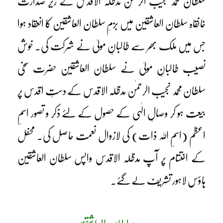
سلطان محمد نجیب الرحمن مدظلہ الاقدس کے زیرِ صدارت
خانقاہ سلطان العاشقین میں بزمِ سلطان العاشقین کا انعقاد ہوا
جس میں ملک بھر سے طالبانِ مولیٰ نے شرکت کی۔ خوش
نصیب طالبانِ مولیٰ نے سلطان العاشقین حضرت سخی
سلطان محمد نجیب الرحمٰن مدظلہ الاقدس کے دستِ اقدس پر
بیعت ہو کر وصالِ الٰہی کے حصول کے لئے ذکر و تصور اسمِ
اعظم (اسمِ اللہ ذات) کی لازوال نعمت حاصل کی۔ محفل
کے اختتام پر آپ مدظلہ الاقدس واپس سلطان العاشقین
ہاؤس لاہور تشریف لے گئے۔