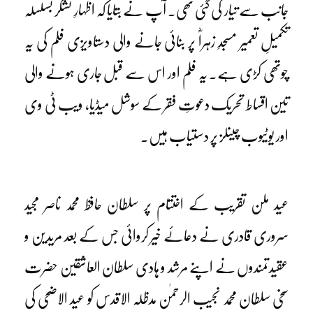
جانب سے تیار کی گئی تھی۔ آپ نے بتایا کہ اظہارِ تشکر بسلسلہ
تکمیلِ تعمیر مسجدِ زہراؓ پر بنائی جانے والی دستاویزی فلم کی یہ
چوتھی کڑی ہے۔ یہ فلم اور اس سے قبل جاری ہونے والی
تین اقساط تحریک دعوتِ فقر کے سوشل میڈیا، ویب ٹی وی
اور یوٹیوب چینلز پر دستیاب ہیں۔
عید ملن تقریب کے اختتام پر سلطان حافظ محمد ناصر مجید
سروری قادری نے دعائے خیر کروائی جس کے بعد مریدین و
عقیدتمندوں نے اپنے مرشد و ہادی سلطان العاشقین حضرت
سخی سلطان محمد نجیب الرحمٰن مدظلہ الاقدس کو عید الاضحی کی