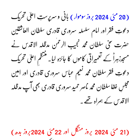
(20 مئی 2024 بروز سوموار)
بانی و سرپرستِ اعلیٰ تحریک
دعوتِ فقر اور امام سلسلہ سروری قادری سلطان العاشقین
حضرت سخی سلطان محمد نجیب الرحمٰن مدظلہ الاقدس نے
مسجدِزہراؓ کے تعمیراتی کاموں کا جائزہ لیا۔ منتظمِ اعلیٰ تحریک
دعوتِ فقر سلطان محمد نعیم عباس سروری قادری اور امین
مجلسِ خلفا سلطان محمد ناصر حمید سروری قادری بھی آپ مدظلہ
الاقدس کے ہمراہ تھے۔
(21 مئی 2024 بروز منگل اور 22مئی 2024بروز بدھ)