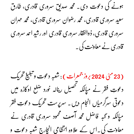
ہونے کی دعوت دی۔ محمد صدیق سروری قادری، طارق
سعید سروری قادری، محمد رضوان سروری قادری، محمد مہران
سروری قادری، ذوالفقار سروری قادری اور رشید احمد سروری
قادری نے معاونت کی۔
(23 مئی 2024 بروز جمعرات)
: شعبہ دعوت و تبلیغ تحریک
دعوتِ فقر نے مپالکہ تحصیل رینالہ خورد ضلع اوکاڑہ میں
دعوتی سرگرمیاں انجام دیں۔ سرپرست تحریک دعوتِ فقر
مپالکہ و گبہ فاضل محمد آصف محمود سروری قادری نے
معاونت کی۔اس کے علاوہ انتظامی انچارج شعبہ دعوت و