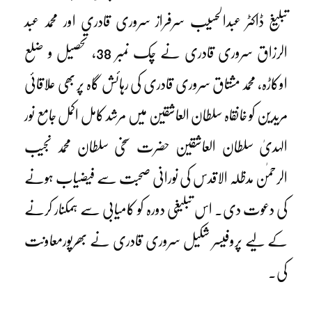
تبلیغ ڈاکٹر عبدالحسیب سرفراز سروری قادری اور محمد عبد
الرزاق سروری قادری نے چک نمبر 38، تحصیل و ضلع
اوکاڑہ، محمد مشتاق سروری قادری کی رہائش گاہ پر بھی علاقائی
مریدین کو خانقاہ سلطان العاشقین میں مرشد کامل اکمل جامع نور
الہدیٰ سلطان العاشقین حضرت سخی سلطان محمد نجیب
الرحمٰن مدظلہ الاقدس کی نورانی صحبت سے فیضیاب ہونے
کی دعوت دی۔ اس تبلیغی دورہ کو کامیابی سے ہمکنار کرنے
کے لیے پروفیسر شکیل سروری قادری نے بھرپورمعاونت
کی۔