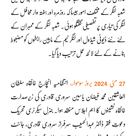
شعبہ لنگر کے مختلف امور جیسا کہ روزمرہ اور ہفتہ وار محافل کے
لنگر کی تیاری پر تفصیلی گفتگو ہوئی۔ شعبہ لنگر کے ممبران کے
لئے نئے ڈیوٹی شیڈول اور لنگر ٹیم کے مابین رابطوں کو مضبوط
بنانے کے لئے لائحہ عمل ترتیب دیا گیا۔
27 مئی 2024 بروز سوموار،
انتظامیہ انچارج خانقاہ سلطان
العاشقین محمد فیضان یاسین سروری قادری کی زیرِصدارت
خانقاہ نشینوں کا اہم اجلاس منعقد ہوا۔ جنرل سیکرٹری تحریک
دعوتِ فقر ڈاکٹر عبدالحسیب سرفراز سروری قادری، جائنٹ