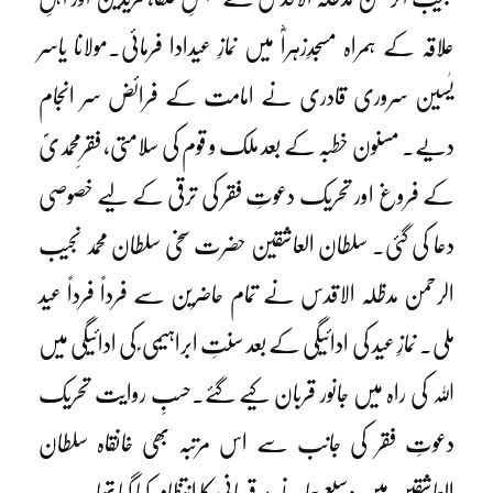
علاقہ کے ہمراہ مسجدِزہراؓ میں نمازِ عیدادا فرمائی۔مولانا یاسر
یٰسین سروری قادری نے امامت کے فرائض سر انجام
دیے۔ مسنون خطبہ کے بعد ملک و قوم کی سلامتی، فقرِمحمدیؐ
کے فروغ اور تحریک دعوتِ فقر کی ترقی کے لیے خصوصی
دعا کی گئی۔ سلطان العاشقین حضرت سخی سلطان محمد نجیب
الرحمن مدظلہ الاقدس نے تمام حاضرین سے فرداً فرداً عید
ملی۔ نمازِ عید کی ادائیگی کے بعد سنتِ ابراہیمی ؑ کی ادائیگی میں
اللہ کی راہ میں جانور قربان کیے گئے۔حسبِ روایت تحریک
دعوتِ فقر کی جانب سے اس مرتبہ بھی خانقاہ سلطان
العاشقین میں وسیع پیمانے پر قربانی کا انتظام کیا گیا تھا۔