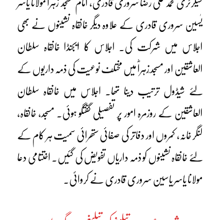
سیکرٹری محمد علی رضا سروری قادری، امام مسجد زہراؓ مولانا یاسر
یٰسین سروری قادری کے علاوہ دیگر خانقاہ نشینوں نے بھی
اجلاس میں شرکت کی۔ اجلاس کا ایجنڈا خانقاہ سلطان
العاشقین اور مسجد ِزہراؓ میں مختلف نوعیت کی ذمہ داریوں کے
لئے شیڈول ترتیب دینا تھا۔ اجلاس میں خانقاہ سلطان
العاشقین کے روزمرہ امور پر تفصیلی گفتگو ہوئی۔ مسجد، خانقاہ،
لنگر خانہ، کمروں اور دفاتر کی صفائی ستھرائی سمیت ہر کام کے
لئے خانقاہ نشینوں کو ذمہ داریاں تفویض کی گئیں۔ اختتامی دعا
مولانا یاسر یاسین سروری قادری نے کروائی۔