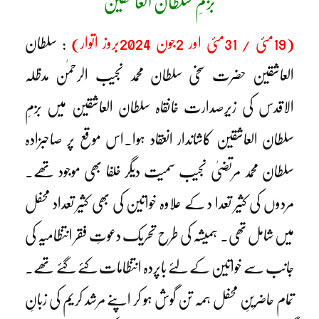
بزمِ سلطان العاشقین
(19مئی / 31مئی اور 2جون 2024بروز اتوار)
: سلطان
العاشقین حضرت سخی سلطان محمد نجیب الرحمٰن مدظلہ
الاقدس کی زیرِصدارت خانقاہ سلطان العاشقین میں بزمِ
سلطان العاشقین کاشاندار انعقاد ہوا۔اس موقع پر صاحبزادہ
سلطان محمد مرتضیٰ نجیب سمیت دیگر خلفا بھی موجود تھے۔
مردوں کی کثیر تعدا د کے علاوہ خواتین کی بھی کثیر تعداد محفل
میں شامل تھی۔ ہمیشہ کی طرح تحریک دعوتِ فقر انتظامیہ کی
جانب سے خواتین کے لئے باپردہ انتظامات کئے گئے تھے۔
تمام حاضرینِ محفل ہمہ تن گوش ہو کر اپنے مرشد کریم کی زبانِ