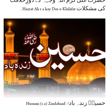
حضرت علی کرم اللہ وجہہ کے دورِخلافت
کی مشکلات Hazrat Ali r.a kay Dor-e-Khilafat…
حسینؓ زندہ باد!- Hussain (r.a) Zindabaad