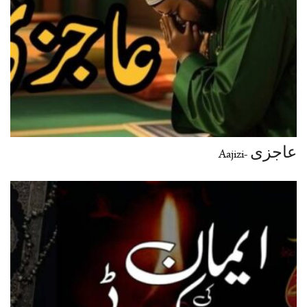
عاجزی -Aajizi