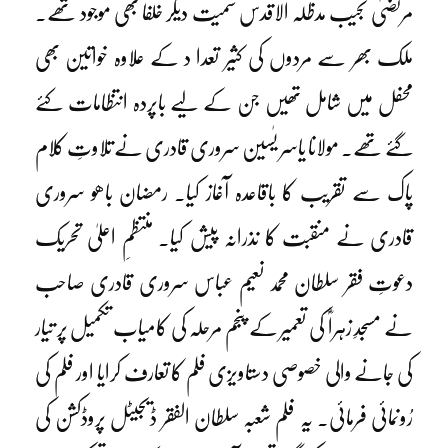
مرتضیٰ نجیب مدظلہ الاقدس سمیت دیگر خلفا بھی موجود تھے۔
ملک بھر سے مردوں کی کثیر تعدا د کے علاوہ خواتین بھی
محفل میں شامل تھیں جن کے لیے باپردہ انتظامات کئے
گئے تھے۔ مولانا یاسر یٰسین سروری قادری نے تلاوتِ کلام
پاک سے تقریب کا باقاعدہ آغاز کیا۔ رمضان باھو سروری
قادری نے منقبت کا نذرانہ پیش کیا۔ منتظمِ اعلیٰ تحریک
دعوتِ فقر سلطان محمد نعیم عباس سروری قادری صاحب
نے مسجدِ زہراؓ کی تعمیر کے پنجم مرحلہ کی کامیاب تکمیل پر تیار
کی جانے والی خصوصی دستاویزی فلم کا تعارف کرایا اور فلم کی
رُونمائی فرمائی۔ یہ فلم شعبہ سلطان الفقر ڈیجیٹل پروڈکشن کی