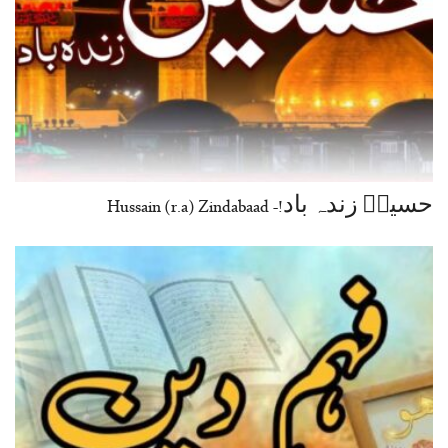
حسینؓ زندہ باد!- Hussain (r.a) Zindabaad