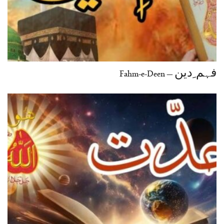
فہم ِدین – Fahm-e-Deen