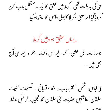
ہی کی بدولت تھی۔ کربلامیں عشق کا ایک مستقل باب تحریر
کر دیا گیا اور عشق و کربلا کا چولی دامن کا ساتھ ہو گیا۔
؎جہاں عشق ہو وہیں کربلا
جو حالات اہلِ عشق کے لیے اس وقت تھے ویسے ہی آج
بھی ہیں۔
(اقباس: شمس الفقرا،باب : وفا و قربانی۔ تصنیفِ لطیف
سلطان العاشقین حضرت سخی سلطان محمد نجیب الرحمٰن مدظلہ