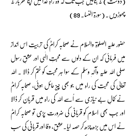
(دوست) نہ بنائیں جب تک کہ وہ راہِ خدا میں اپنا گھر بار نہ
چھوڑدیں۔ (سورۃ النسا۔ 89)
حضور علیہ الصلوٰۃ والسلام نے صحابہ کرامؓ کی تربیت اس انداز
میں فرمائی کہ ان کے دلوں سے محبتِ الٰہی اور عشقِ رسول
صلی اللہ علیہ وآلہٖ وسلم کے سوا ہر محبت کو ختم کر ڈالا ۔ اللہ
تعالیٰ کی محبت کی راہ میں جو بھی چیز حائل ہوئی، صحابہ کرامؓ
نے کمالِ بے نیازی سے اُسے اللہ کی راہ میں قربان کر ڈالا
اور جب بھی اسلام کو قربانی کی ضرورت پڑی تو صحابہ کرامؓ
نے اس میں بڑھ چڑھ کر حصہ لیا۔عشق، وفا اور قربانی کی سب