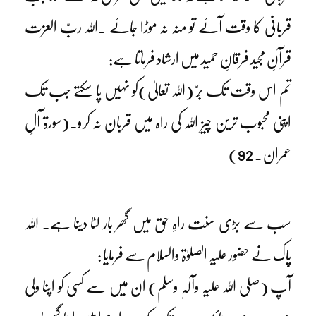
قربانی کا وقت آئے تو منہ نہ موڑا جائے ۔اللہ ربّ العزت
قرآنِ مجید فرقانِ حمید میں ارشاد فرماتا ہے:
تم اس وقت تک بِرَّ (اللہ تعالیٰ)کو نہیں پا سکتے جب تک
اپنی محبوب ترین چیز اللہ کی راہ میں قربان نہ کرو۔(سورۃ آلِ
عمران۔ 92)
سب سے بڑی سنت راہِ حق میں گھر بار لٹا دینا ہے۔ اللہ
پاک نے حضور علیہ الصلوٰۃ والسلام سے فرمایا :
آپ (صلی اللہ علیہ وآلہٖ وسلم) ان میں سے کسی کو اپنا ولی