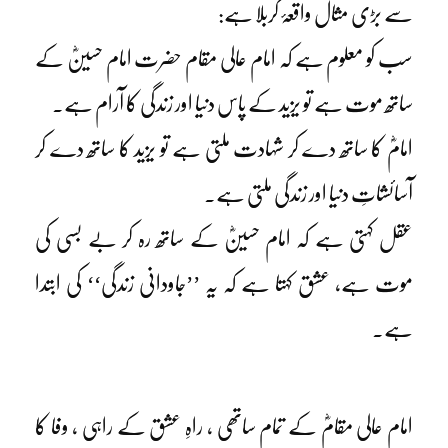
سے بڑی مثال واقعۂ کربلا ہے:
سب کو معلوم ہے کہ امام عالی مقام حضرت امام حسینؓ کے
ساتھ موت ہے تو یزید کے پاس دنیا اور زندگی کا آرام ہے۔
امامؓ کا ساتھ دے کر شہادت ملتی ہے تو یزید کا ساتھ دے کر
آسائشاتِ دنیا اور زندگی ملتی ہے۔
عقل کہتی ہے کہ امام حسینؓ کے ساتھ رہ کر بے بسی کی
موت ہے، عشق کہتا ہے کہ یہ ’’جاودانی زندگی‘‘ کی ابتدا
ہے۔
امام عالی مقامؓ کے تمام ساتھی ، راہِ عشق کے راہی ، وفا کا