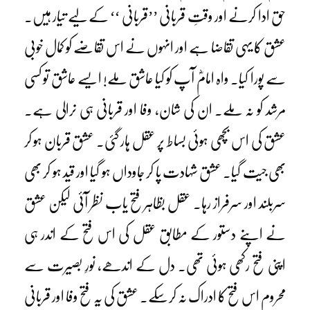
حق ادا کرنے اور وقتِ قربانی ’’قربانی ‘‘ کے لیے تیار ہیں۔
عشق کا یہی تقاضا ہے اور انہوں نے اس تقاضے کو کمال خوبی
سے پورا کیا۔ واہ امامؓ آپ کو کیا عاشق ملے! ایسے عاشق تو کسی
مرشد کو نہ ملے۔ ان کی شان، وفا اور قربانی ہی نرالی ہے۔
عشق کی اس بچھی ہوئی بساط پر عقل ہار گئی۔ عشق قربان ہو کر
بھی جیت گیا۔ عشق شہادت پا کر جاوداں ہو گیا اور قید ہو کر بھی
سربلند اور سرفراز رہا۔ عقل بظاہر فتح یاب نظر آئی لیکن عشق
نے اپنے دستور کے مطابق عقل کی اس فتح کے اندر ہی
اپنی فتح رکھی ہوئی تھی۔ دل کے اندھے، نورِ بصیرت سے
محروم اس فتح کا ادراک نہ کرسکے۔ عشق کی یہ فتح وفا اور قربانی