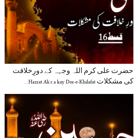
حضرت علی کرم اللہ وجہہ کے دورِخلافت
کی مشکلات Hazrat Ali r.a kay Dor-e-Khilafat…