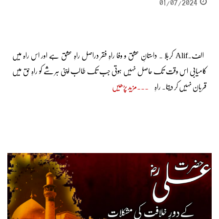
01/07/2024
الف۔Alif کربلا ۔ داستانِ عشق و وفا راہِ فقر دراصل راہِ عشق ہے اور اس راہ میں
کامیابی اس وقت تک حاصل نہیں ہوتی جب تک طالب اپنی ہر شے کو راہِ حق میں
قربان نہیں کر دیتا۔ راہِ
مزید پڑھیں