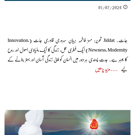
01/07/2024
جدّت. Jiddat تحریر: مسز فاطمہ برہان سروری قادری جدّت (Innovation,
Newness, Modernity) ایک فطری عمل، زندگی کا ایک بنیادی اصول اور روح
کا جوہر ہے۔ جدت پسندی ہر دور میں انسان کو اپنی زندگی آسان اور بہتر بنانے کے
لیے
مزید پڑھیں