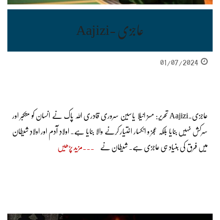
عاجزی -Aajizi
01/07/2024
عاجزی۔Aajizi تحریر: مسز انیلا یاسین سروری قادری اللہ پاک نے انسان کو متکبر اور
سرکش نہیں بنایا بلکہ عجز و انکسار اختیار کرنے والا بنایا ہے۔ اولادِ آدم اور اولادِ شیطان
میں فرق کی بنیاد ہی عاجزی ہے۔ شیطان نے
مزید پڑھیں