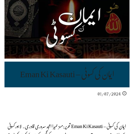
ایمان کی کسوٹی – Eman Ki Kasauti
01/07/2024
ایمان کی کسوٹی – Eman Ki Kasauti تحریر:مسز حمیرا امجد سروری قادری۔ لاہور کسوٹی