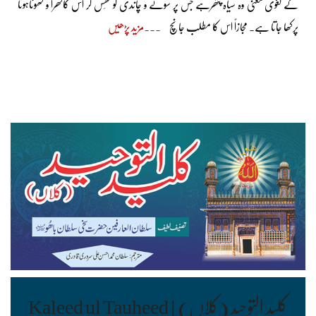
کے لغوی معنی وہ سیاہ پتھرہے جس پر سونے و چاندی کو گھِس کر اس کاکھرا و کھوٹاہونا
پرکھا جاتا ہے۔ مجازاً اس کا مطلب جانچ
مزید پڑھیں
کلید التوحید (کلاں) | Kaleed ul Tauheed