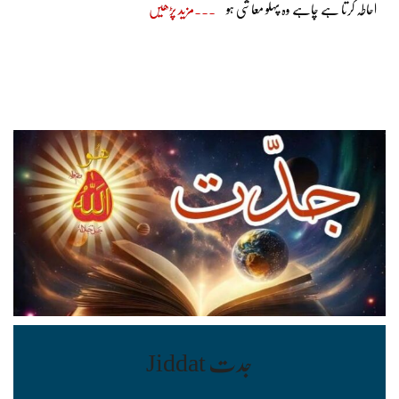
احاطہ کرتا ہے چاہے وہ پہلو معاشی ہو
مزید پڑھیں
جدت Jiddat