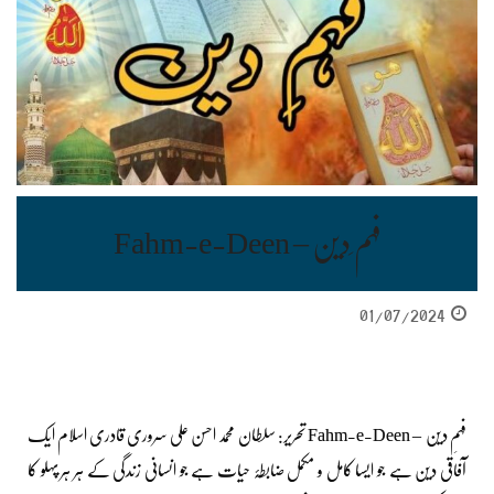
فہم ِدین – Fahm-e-Deen
01/07/2024
فہمِ دین – Fahm-e-Deen تحریر: سلطان محمد احسن علی سروری قادری اسلام ایک
آفاقی دین ہے جو ایسا کامل و مکمل ضابطۂ حیات ہے جو انسانی زندگی کے ہر ہر پہلو کا