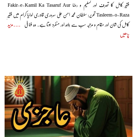
فقیر ِکامل کا تصرف اور تسلیم و رضا Fakir-e-Kamil Ka Tasaruf Aur
Tasleem-o-Raza تحریر: سلطان محمد احسن علی سروری قادری اولیا کرام میں فقیرِ
کامل کی شان اور مقام و مرتبہ سب سے بلند اور منفرد ہوتا ہے۔ وہ فنا فی
مزید
پڑھیں