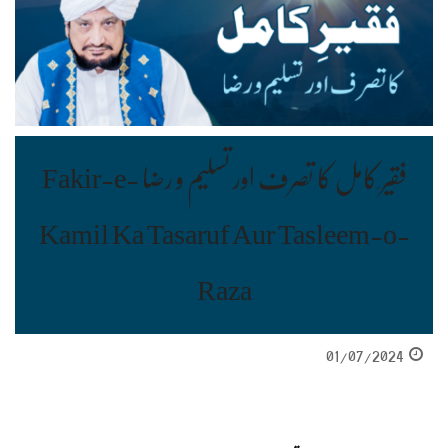
فقیر ِکامل کا تصرف اور تسلیم و رضا Fakir-e-
Kamil Ka Tasaruf Aur Tasleem-o-
Raza
01/07/2024