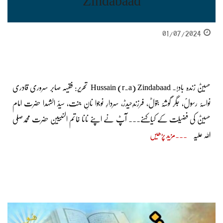
Zindabaad
01/07/2024
حسینؓ زندہ باد!. Hussain (r.a) Zindabaad تحریر: فقیہہ صابر سروری قادری
نواسۂ رسولؐ، جگر گوشۂ بتولؓ، فرزندِحیدرؓ، سردارِ نوجوا نانِ جنت، سیدّ الشہدا حضرت امام
حسینؓ کی فضیلت کے کیاکہنے۔۔۔ آپؓ نے اپنے نانا خاتم النبیین حضرت محمدصلی
اللہ علیہ
مزید پڑھیں