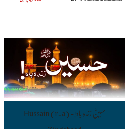
حسینؓ زندہ باد!- Hussain (r.a)