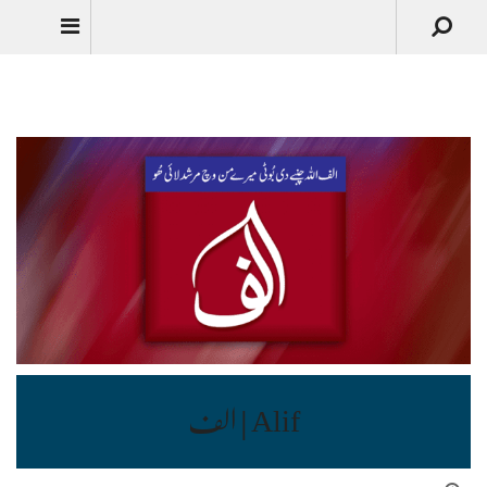
Urdu
Alif | الف