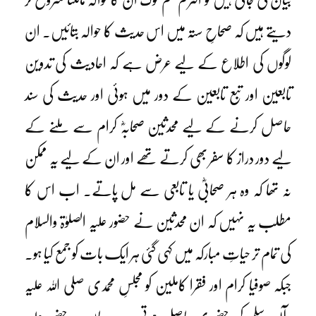
دیتے ہیں کہ صحاحِ ستہ میں اس حدیث کا حوالہ بتائیں۔ ان
لوگوں کی اطلاع کے لیے عرض ہے کہ احادیث کی تدوین
تابعین اور تبع تابعین کے دور میں ہوئی اور حدیث کی سند
حاصل کرنے کے لیے محدثین صحابہؓ کرام سے ملنے کے
لیے دور دراز کا سفر بھی کرتے تھے اور ان کے لیے یہ ممکن
نہ تھا کہ وہ ہر صحابیؓ یا تابعی سے مل پاتے۔ اب اس کا
مطلب یہ نہیں کہ ان محدثین نے حضور علیہ الصلوٰۃ والسلام
کی تمام تر حیاتِ مبارکہ میں کہی گئی ہر ایک بات کو جمع کیا ہو۔
جبکہ صوفیا کرام اور فقرا کاملین کو مجلسِ محمدی صلی اللہ علیہ