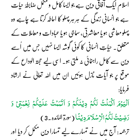
اسلام ایک آفاقی دین ہے جو ایسا کامل و مکمل ضابطۂ حیات
ہے جو انسانی زندگی کے ہر ہر پہلو کا احاطہ کرتا ہے چاہے وہ
پہلو معاشی ہو یا معاشرتی، سماجی ہو یا عبادات و معاملات کے
متعلق۔ حیاتِ انسانی کا کوئی گوشہ ایسا نہیں جس میں اُسے
دین سے کامل راہنمائی نہ ملتی ہو۔ اسی لیے حجتہ الوداع کے
موقع پر جو آیات نازل ہوئیں ان میں اللہ تعالیٰ نے ارشاد
فرمایا:
اَلْیَوْمَ اَکْمَلْتُ لَکُمْ دِیْنَکُمْ وَ اَتَمَمْتُ عَلَیْکُمْ نِعْمَتِیْ وَ
رَضِیْتُ لَکُمُ الْاِسْلَامَ دِیْنًا
(سورۃ المائدہ۔3)
ترجمہ: آج میں نے تمہارے لیے تمہارا دین مکمل کر دیا اور