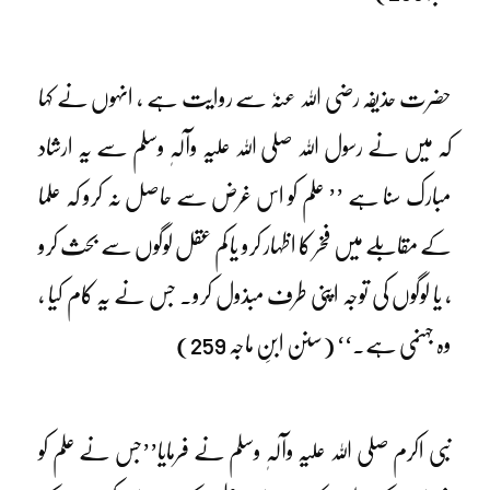
حضرت حذیفہ رضی اللہ عنہٗ سے روایت ہے ، انہوں نے کہا
کہ میں نے رسول اللہ صلی اللہ علیہ وآلہٖ وسلم سے یہ ارشاد
مبارک سنا ہے ’’ علم کو اس غرض سے حاصل نہ کرو کہ علما
کے مقابلے میں فخر کا اظہار کرو یا کم عقل لوگوں سے بحث کرو
، یا لوگوں کی توجہ اپنی طرف مبذول کرو۔ جس نے یہ کام کیا ،
وہ جہنمی ہے۔‘‘ (سنن ابنِ ماجہ 259)
نبی اکرم صلی اللہ علیہ وآلہٖ وسلم نے فرمایا’’جس نے علم کو