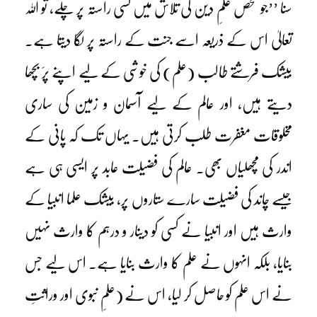
سنا ’’جو شخص علمِ دین کی تلاش میں کسی راستہ پر چلے، تو اللہ
تعالیٰ اس کے ذریعہ اسے جنت کے راستہ پر لگا دیتا ہے۔
بیشک فرشتے طالب (علم) کی خوشی کے لیے اپنے پرَ بچھا
دیتے ہیں، اور عالم کے لیے آسمان و زمین کی ساری
مخلوقات مغفرت طلب کرتی ہیں۔ یہاں تک کہ پانی کے
اندر کی مچھلیاں بھی۔ عالم کی فضیلت عابد پر ایسی ہی ہے
جیسے چاند کی فضیلت سارے ستاروں پر، بیشک علما انبیا کے
وارث ہیں اور انبیا نے کسی کو دینار و درہم کا وارث نہیں
بنایا، بلکہ انہوں نے علم کا وارث بنایا ہے۔ اس لیے جس
نے اس علم کو حاصل کر لیا، اس نے (علمِ نبوی اور وراثتِ