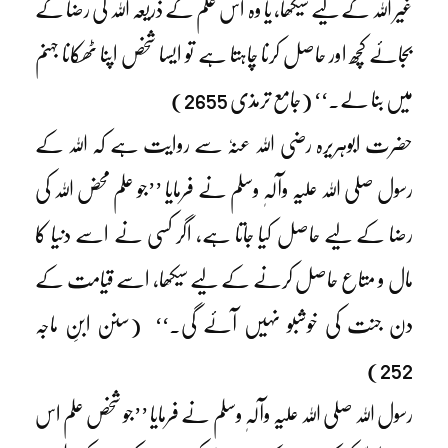
غیر اللہ کے لیے سیکھا، یا وہ اس علم کے ذریعہ اللہ کی رضا کے
بجائے کچھ اور حاصل کرنا چاہتا ہے تو ایسا شخص اپنا ٹھکانا جہنم
میں بنا لے۔‘‘ (جامع ترمذی 2655)
حضرت ابوہریرہ رضی اللہ عنہٗ سے روایت ہے کہ اللہ کے
رسول صلی اللہ علیہ وآلہٖ وسلم نے فرمایا ’’جو علم محض اللہ کی
رضا کے لیے حاصل کیا جاتا ہے، اگر کسی نے اسے دنیا کا
مال و متاع حاصل کرنے کے لیے سیکھا، اسے قیامت کے
دن جنت کی خوشبو نہیں آئے گی۔‘‘ (سنن ابنِ ماجہ
252)
رسول اللہ صلی اللہ علیہ وآلہٖ وسلم نے فرمایا ’’جو شخص علم اس