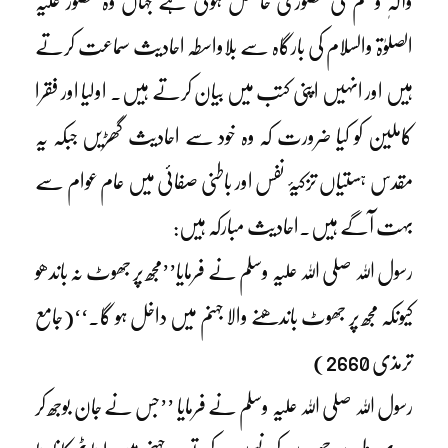
وآلہٖ وسلم کی حضوری حاصل ہوتی ہے جہاں وہ حضور علیہ
الصلوٰۃ والسلام کی بارگاہ سے بلاواسطہ احادیث سماعت کرتے
ہیں اور انہیں اپنی کتب میں بیان کرتے ہیں۔ اولیا اور فقرا
کاملین کو کیا ضرورت کہ وہ خود سے احادیث گھڑیں جبکہ یہ
مقدس ہستیاں تزکیۂ نفس اور باطنی صفائی میں عام عوام سے
بہت آگے ہیں۔احادیث مبارکہ ہیں:
رسول اللہ صلی اللہ علیہ وسلم نے فرمایا’’مجھ پر جھوٹ نہ باندھو
کیونکہ مجھ پر جھوٹ باندھنے والا جہنم میں داخل ہو گا۔‘‘(جامع
ترمذی 2660)
رسول اللہ صلی اللہ علیہ وسلم نے فرمایا ’’جس نے جان بوجھ کر