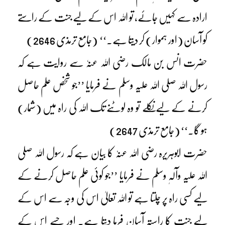
ارادہ سے کہیں جائے، تو اللہ اس کے لیے جنت کے راستے
کو آسان (اور ہموار) کر دیتا ہے۔‘‘ (جامع ترمذی 2646)
حضرت انس بن مالک رضی اللہ عنہٗ سے روایت ہے کہ
رسول اللہ صلی اللہ علیہ وسلم نے فرمایا ’’جو شخص علم حاصل
کرنے کے لیے نکلے تو وہ لوٹنے تک اللہ کی راہ میں (شمار)
ہو گا۔‘‘ (جامع ترمذی 2647)
حضرت ابوہریرہ رضی اللہ عنہٗ کا بیان ہے کہ رسول اللہ صلی
اللہ علیہ وآلہٖ وسلم نے فرمایا ’’جو کوئی علم حاصل کرنے کے
لیے کسی راہ پر چلتا ہے تو اللہ تعالیٰ اس کی وجہ سے اس کے
لیے جنت کا راستہ آسان فرما دیتا ہے۔ اور جسے اس کے