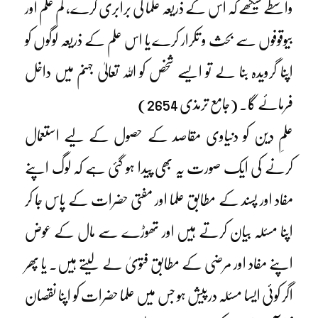
واسطے سیکھے کہ اس کے ذریعہ علما کی برابری کرے، کم علم اور
بیوقوفوں سے بحث و تکرار کرے یا اس علم کے ذریعہ لوگوں کو
اپنا گرویدہ بنا لے تو ایسے شخص کو اللہ تعالیٰ جہنم میں داخل
فرمائے گا۔ (جامع ترمذی 2654)
علمِ دین کو دنیاوی مقاصد کے حصول کے لیے استعمال
کرنے کی ایک صورت یہ بھی پیدا ہو گئی ہے کہ لوگ اپنے
مفاد اور پسند کے مطابق علما اور مفتی حضرات کے پاس جا کر
اپنا مسئلہ بیان کرتے ہیں اور تھوڑے سے مال کے عوض
اپنے مفاد اور مرضی کے مطابق فتویٰ لے لیتے ہیں۔ یا پھر
اگر کوئی ایسا مسئلہ درپیش ہو جس میں علما حضرات کو اپنا نقصان