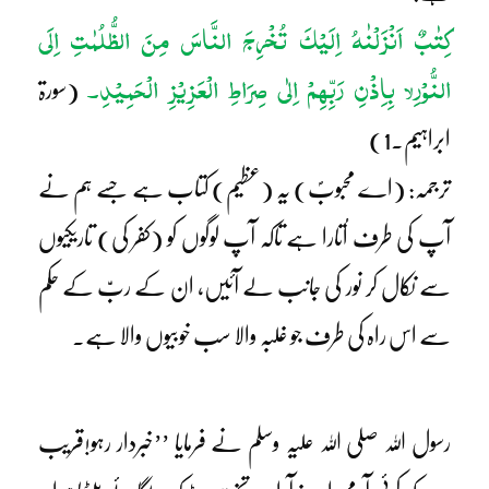
کِتٰبٌ اَنْزَلْنٰہُ اِلَیْکَ تُخْرِجَ النَّاسَ مِنَ الظُّلُمٰتِ اِلَی
النُّوْرِ
بِاِذْنِ رَبِّھِمْ اِلٰی صِرَاطِ الْعَزِیْزِ الْحَمِیْدِ۔
لا
(سورۃ
ابراہیم۔1)
ترجمہ: (اے محبوبؐ) یہ (عظیم) کتاب ہے جسے ہم نے
آپ کی طرف اُتارا ہے تاکہ آپ لوگوں کو (کفر کی) تاریکیوں
سے نکال کر نور کی جانب لے آئیں، ان کے ربّ کے حکم
سے اس راہ کی طرف جو غلبہ والا سب خوبیوں والا ہے۔
رسول اللہ صلی اللہ علیہ وسلم نے فرمایا ’’خبردار رہو!قریب