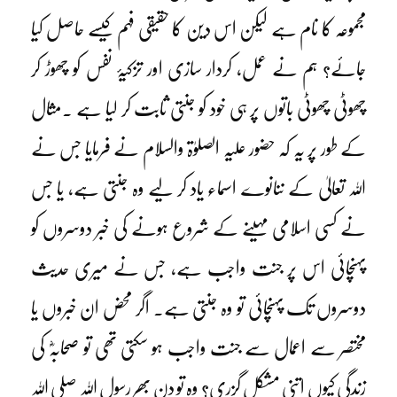
مجموعہ کا نام ہے لیکن اس دین کا حقیقی فہم کیسے حاصل کیا
جائے؟ ہم نے عمل، کردار سازی اور تزکیۂ نفس کو چھوڑ کر
چھوٹی چھوٹی باتوں پر ہی خود کو جنتی ثابت کر لیا ہے ۔مثال
کے طور پر یہ کہ حضور علیہ الصلوٰۃ والسلام نے فرمایا جس نے
اللہ تعالیٰ کے ننانوے اسماء یاد کر لیے وہ جنتی ہے، یا جس
نے کسی اسلامی مہینے کے شروع ہونے کی خبر دوسروں کو
پہنچائی اس پر جنت واجب ہے، جس نے میری حدیث
دوسروں تک پہنچائی تو وہ جنتی ہے۔ اگر محض ان خبروں یا
مختصر سے اعمال سے جنت واجب ہو سکتی تھی تو صحابہؓ کی
زندگی کیوں اتنی مشکل گزری؟ وہ تو دن بھر رسول اللہ صلی اللہ