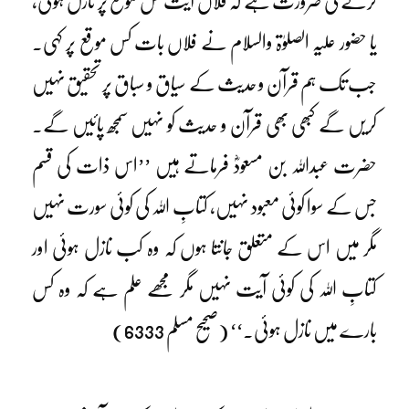
کرنے کی ضرورت ہے کہ فلاں آیت کس موقع پر نازل ہوئی،
یا حضور علیہ الصلوٰۃ والسلام نے فلاں بات کس موقع پر کہی۔
جب تک ہم قرآن و حدیث کے سیاق و سباق پر تحقیق نہیں
کریں گے کبھی بھی قرآن و حدیث کو نہیں سمجھ پائیں گے۔
حضرت عبداللہ بن مسعودؓ فرماتے ہیں ’’اس ذات کی قسم
جس کے سوا کوئی معبود نہیں، کتابِ اللہ کی کوئی سورت نہیں
مگر میں اس کے متعلق جانتا ہوں کہ وہ کب نازل ہوئی اور
کتابِ اللہ کی کوئی آیت نہیں مگر مجھے علم ہے کہ وہ کس
بارے میں نازل ہوئی۔‘‘ (صحیح مسلم 6333)