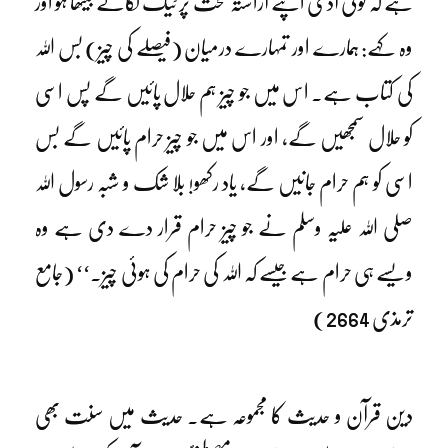
ہے کہ کوئی آدمی اپنے آراستہ تخت پر ٹیک لگائے بیٹھا ہو اور
وہ کہے: ہمارے اور تمہارے درمیان (فیصلے کی چیز) بس اللہ
کی کتاب ہے۔ اس میں جو چیز ہم حلال پائیں گے پس اسی
کو حلال سمجھیں گے، اور اس میں جو چیز حرام پائیں گے بس
اسی کو ہم حرام جانیں گے، یاد رکھو! بلا شک و شبہ رسول اللہ
صلی اللہ علیہ وسلم نے جو چیز حرام قرار دے دی ہے وہ
ویسے ہی حرام ہے جیسے کہ اللہ کی حرام کی ہوئی چیز۔‘‘ (جامع
ترمذی 2664)
دین قرآن و حدیث کا مجموعہ ہے۔ حدیث میں سنت بھی