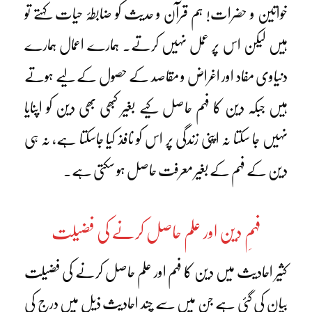
خواتین و حضرات! ہم قرآن و حدیث کو ضابطۂ حیات کہتے تو
ہیں لیکن اس پر عمل نہیں کرتے۔ ہمارے اعمال ہمارے
دنیاوی مفاد اور اغراض و مقاصد کے حصول کے لیے ہوتے
ہیں جبکہ دین کا فہم حاصل کیے بغیر کبھی بھی دین کو اپنایا
نہیں جا سکتا نہ اپنی زندگی پر اس کو نافذ کیا جاسکتا ہے، نہ ہی
دین کے فہم کے بغیر معرفت حاصل ہو سکتی ہے۔
فہمِ دین اور علم حاصل کرنے کی فضیلت
کثیر احادیث میں دین کا فہم اور علم حاصل کرنے کی فضیلت
بیان کی گئی ہے جن میں سے چند احادیث ذیل میں درج کی