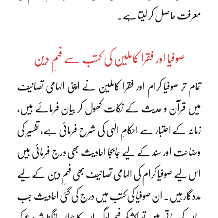
معرفت حاصل کر لیتا ہے۔
صوفیا اور فقرا کاملین کی کتب سے فہمِ دین
تمام تر صوفیا کرام اور فقرا کاملین نے اپنی الہامی تصانیف
میں قرآن و حدیث کے نکات کھول کر بیان فرمائے ہیں،
زمانہ کے اعتبار سے احکامِ الٰہی کی شرح فرمائی ہے، تفسیر کی
وضاحت اور سند کے لیے جابجا احادیث بھی درج فرمائی ہیں
اس لیے صوفیا کرام کی الہامی تصانیف بھی فہمِ دین کے لیے
مددگار ہیں۔ ان صوفیا کی کتب میں درج کی گئی احادیث جب
بیان کی جاتی ہیں تو اکثر کم فہم لوگ ان کا حوالہ مانگنا شروع کر