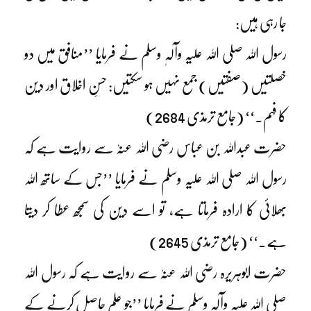
جا رہی ہیں:
رسول اللہ صلی اللہ علیہ وآلہٖ وسلم نے فرمایا ’’منافق میں دو
خصلتیں (صفتیں) جمع نہیں ہو سکتیں: حسنِ اخلاق اور دین
کا فہم۔‘‘ (جامع ترمذی 2684)
حضرت عبداللہ بن عباس رضی اللہ عنہٗ سے روایت ہے کہ
رسول اللہ صلی اللہ علیہ وسلم نے فرمایا ’’جس کے ساتھ اللہ
بھلائی کا ارادہ فرماتا ہے، تو اسے دین کی سمجھ عطا کر دیتا
ہے۔‘‘ (جامع ترمذی 2645)
حضرت ابوہریرہ رضی اللہ عنہٗ سے روایت ہے کہ رسول اللہ
صلی اللہ علیہ وآلہٖ وسلم نے فرمایا ’’جو علم حاصل کرنے کے