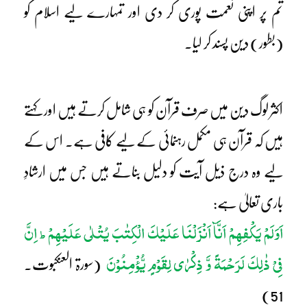
تم پر اپنی نعمت پوری کر دی اور تمہارے لیے اسلام کو
(بطور) دین پسند کر لیا۔
اکثر لوگ دین میں صرف قرآن کو ہی شامل کرتے ہیں اور کہتے
ہیں کہ قرآن ہی مکمل رہنمائی کے لیے کافی ہے۔ اس کے
لیے وہ درج ذیل آیت کو دلیل بناتے ہیں جس میں ارشادِ
باری تعالیٰ ہے:
اَوَلَمْ یَکْفِھِمْ اَنَّآ اَنْزَلْنَا عَلَیْکَ الْکِتٰبَ یُتْلٰی عَلَیْھِمْ
اِنَّ
ط
فِیْ ذٰلِکَ لَرَحْمَۃً وَّ ذِکْرٰی لِقَوْمٍ یُّؤْمِنُوْنَ
(سورۃ العنکبوت۔
51)