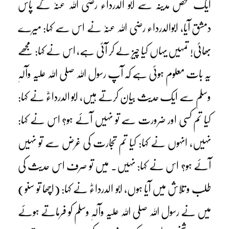
ایک شخص مدینہ سے ابو الدرداء رضی اللہ عنہٗ کے پاس
دمشق آیا، ابوالدرداء رضی اللہ عنہٗ نے اس سے کہا: میرے
بھائی! تمہیں یہاں کیا چیز لے کر آئی ہے، اس نے کہا: مجھے
یہ بات معلوم ہوئی ہے کہ آپ رسول اللہ صلی اللہ علیہ وآلہٖ
وسلم سے ایک حدیث بیان کرتے ہیں، ابو الدرداءؓ نے کہا:
کیا تم کسی اور ضرورت سے تو نہیں آئے ہو؟ اس نے کہا:
نہیں، انہوں نے کہا: کیا تم تجارت کی غرض سے تو نہیں
آئے ہو؟ اس نے کہا: نہیں۔ میں تو صرف اس حدیث کی
طلب و تلاش میں آیا ہوں، ابو الدرداءؓ نے کہا: (اچھا تو سنو)
میں نے رسول اللہ صلی اللہ علیہ وآلہٖ وسلم کو فرماتے ہوئے