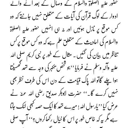
حضور علیہ الصلوٰۃ والسلام کے وصال کے بعد آنے والے
ادوار کے لوگ قرآن کی آیات کے متعلق نہیں جانتے کہ وہ
کس موقع پر نازل ہوئیں اور نہ ہی انہیں حضور علیہ الصلوٰۃ
والسلام کی احادیث کے متعلق علم ہے کہ وہ کس موقع پر کس
تناظر میں بیان کی گئیں۔ مثال کے طور پر نبی کریم صلی اللہ
علیہ وآلہٖ وسلم نے فرمایا ’’جو شخص تکبر کی وجہ سے تہمد گھسیٹتا
ہوا چلے گاتو اللہ پاک قیامت کے دن اس کی طرف نظر بھی
نہیں کرے گا۔‘‘ حضرت ابوبکر صدیق رضی اللہ عنہٗ نے
عرض کیا ’’یارسول اللہ! میرے تہمد کا ایک حصہ کبھی لٹک جاتا
ہے مگر یہ کہ خاص طور پر اس کا خیال رکھا کروں؟‘‘ آپ صلی