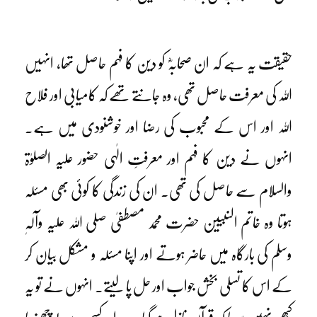
حقیقت یہ ہے کہ ان صحابہؓ کو دین کا فہم حاصل تھا، انہیں
اللہ کی معرفت حاصل تھی، وہ جانتے تھے کہ کامیابی اور فلاح
اللہ اور اس کے محبوب کی رضا اور خوشنودی میں ہے۔
انہوں نے دین کا فہم اور معرفتِ الٰہی حضور علیہ الصلوٰۃ
والسلام سے حاصل کی تھی۔ ان کی زندگی کا کوئی بھی مسئلہ
ہوتا وہ خاتم النبییٖن حضرت محمد مصطفیٰ صلی اللہ علیہ وآلہٖ
وسلم کی بارگاہ میں حاضر ہوتے اور اپنا مسئلہ و مشکل بیان کر
کے اس کا تسلی بخش جواب اور حل پا لیتے۔ انہوں نے تو یہ