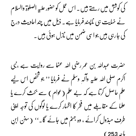
کی کوشش میں رہتے ہیں۔ اس عمل کو حضور علیہ الصلوٰۃ والسلام
نے نہایت ہی ناپسند فرمایا ہے۔ ذیل میں چند احادیث درج
کی جا رہی ہیں جو اسی ضمن میں نازل ہوئی ہیں۔
حضرت عبداللہ بن عمر رضی اللہ عنہما سے روایت ہے ،نبی
اکرم صلی اللہ علیہ وآلہٖ وسلم نے فرمایا ’’ جو شخص اس لیے
علم حاصل کرتا ہے کہ بے علم (عوام) سے بحث کرے یا
علما کے مقابلے میں فخر کا اظہار کرے یا لوگوں کی توجہ اپنی
طرف مبذول کرائے ، وہ جہنم میں جائے گا۔‘‘ (سنن ابنِ
ماجہ 253)