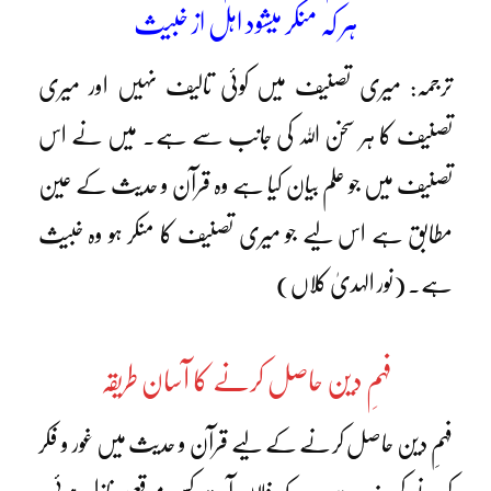
ہر کہ منکر میشود اہل از خبیث
ترجمہ: میری تصنیف میں کوئی تالیف نہیں اور میری
تصنیف کا ہر سخن اللہ کی جانب سے ہے۔ میں نے اس
تصنیف میں جو علم بیان کیا ہے وہ قرآن و حدیث کے عین
مطابق ہے اس لیے جو میری تصنیف کا منکر ہو وہ خبیث
ہے۔ (نور الہدیٰ کلاں)
فہمِ دین حاصل کرنے کا آسان طریقہ
فہمِ دین حاصل کرنے کے لیے قرآن و حدیث میں غور و فکر