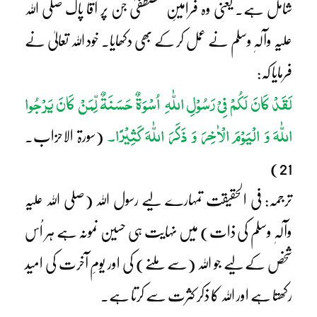
شامل ہے۔ یعنی وہ فرامینِ مصطفیؐ جن پر آقا پاک صلی اللہ
علیہ وآلہٖ وسلم نے عمل کر کے بھی دکھایا۔ خود اللہ تعالیٰ نے
فرمایا کہ:
لَقَدْ کَانَ لَکُمْ فِیْ رَسُوْلِ اللّٰہِ اُسْوَۃٌ حَسَنَۃٌ لِّمَنْ کَانَ یَرْجُوا
اللّٰہَ وَ الْیَوْمَ الْاٰخِرَ وَ ذَکَرَ اللّٰہَ کَثِیْرًا۔
(سورۃ الاحزاب۔
21)
ترجمہ: فی الحقیقت تمہارے لیے رسول اللہ (صلی اللہ علیہ
وآلہٖ وسلم کی ذات) میں نہایت ہی حسین نمونہ ہے ہر اُس
شخص کے لیے جو اللہ (سے ملنے) کی اور یومِ آخرت کی امید
رکھتا ہے اور اللہ کا ذکر کثرت سے کرتا ہے۔