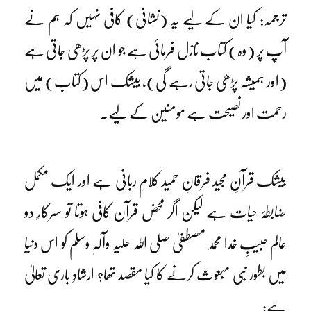
ترجمہ: کیا ان کے لیے یہ (نشانی) کافی نہیں کہ ہم نے
آپ پر (وہ) کتاب نازل فرمائی ہے جو ان پر پڑھی جاتی ہے
(اور ہمیشہ پڑھی جاتی رہے گی)، بیشک اس (کتاب) میں
رحمت اور نصیحت ہے مومنین کے لیے۔
بیشک قرآنِ مجید فرقانِ حمید کلامِ ربانی ہے اور ایک مکمل
ضابطۂ حیات ہے لیکن اگر محض قرآن کافی ہوتا تو سرکارِ دو
عالم حبیبِ خدا محمد مصطفیٰ صلی اللہ علیہ وآلہٖ وسلم کو اس دنیا
میں بطور نبی مبعوث کرنے کا کیا مقصد تھا؟ ارشادِ باری تعالیٰ
ہے: