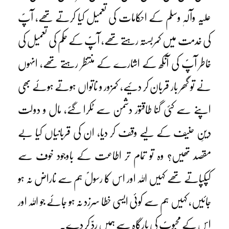
علیہ وآلہٖ وسلم کے احکامات کی تعمیل کیا کرتے تھے، آپؐ
کی خدمت میں کمربستہ رہتے تھے، آپؐ کے حکم کی تعمیل کی
خاطر آپؐ کی آنکھ کے اشارے کے منتظر رہتے تھے، انہوں
نے تو گھر بار قربان کر دئیے، کمزور و ناتواں ہوتے ہوئے بھی
اپنے سے کئی گنا طاقتور دشمن سے ٹکرا گئے، مال و دولت
دینِ حنیف کے لیے وقف کر دیا، ان کی قربانیاں کیا بے
مقصد تھیں؟ وہ تو تمام تر اطاعت کے باوجود خوف سے
کپکپاتے تھے کہیں اللہ اور اس کا رسولؐ ہم سے ناراض نہ ہو
جائیں، کہیں ہم سے کوئی ایسی خطا سرزد نہ ہو جائے جو اللہ اور
اس کے محبوبؐ کی بارگاہ سے ہمیں ردّ کر دے۔