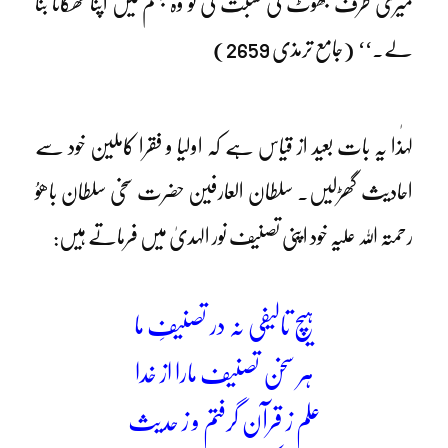
میری طرف جھوٹ کی نسبت کی تو وہ جہنم میں اپنا ٹھکانا بنا
لے۔‘‘ (جامع ترمذی 2659)
لہٰذا یہ بات بعید از قیاس ہے کہ اولیا و فقرا کاملین خود سے
احادیث گھڑلیں۔ سلطان العارفین حضرت سخی سلطان باھوُ
رحمتہ اللہ علیہ خود اپنی تصنیف نور الہدیٰ میں فرماتے ہیں:
ہیچ تالیفی نہ در تصنیفِ ما
ہر سخن تصنیف مارا از خدا
علم ز قرآن گرفتم و ز حدیث