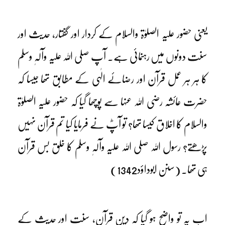
یعنی حضور علیہ الصلوٰۃ والسلام کے کردار اور گفتار، حدیث اور
سنت دونوں میں رہنمائی ہے۔ آپ صلی اللہ علیہ وآلہٖ وسلم
کا ہر ہر عمل قرآن اور رضائے الٰہی کے مطابق تھا جیسا کہ
حضرت عائشہ رضی اللہ عنہا سے پوچھا گیا کہ حضور علیہ الصلوٰۃ
والسلام کا اخلاق کیسا تھا؟ تو آپؓ نے فرمایا کیا تم قرآن نہیں
پڑھتے؟ رسول اللہ صلی اللہ علیہ وآلہٖ وسلم کا خلق بس قرآن
ہی تھا۔ (سنن ابوداؤد1342)
اب یہ تو واضح ہو گیا کہ دین قرآن، سنت اور حدیث کے