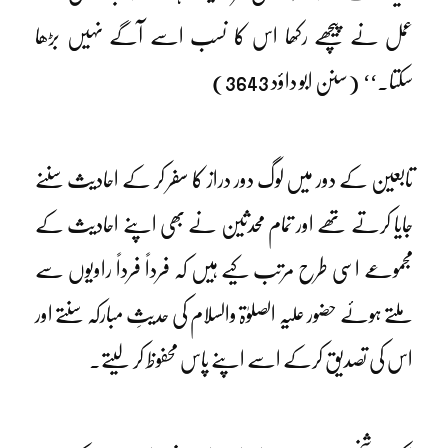
عمل نے پیچھے رکھا اس کا نسب اسے آگے نہیں بڑھا
سکتا۔‘‘ (سنن ابو داؤد 3643)
تابعین کے دور میں لوگ دور دراز کا سفر کر کے احادیث سننے
جایا کرتے تھے اور تمام محدثین نے بھی اپنے احادیث کے
مجموعے اسی طرح مرتب کیے ہیں کہ فرداً فرداً راویوں سے
ملتے ہوئے حضور علیہ الصلوٰۃ والسلام کی حدیثِ مبارکہ سنتے اور
اس کی تصدیق کرکے اسے اپنے پاس محفوظ کر لیتے۔