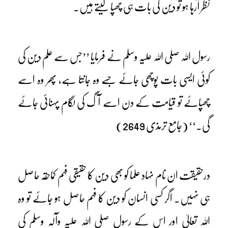
نظر آرہا ہو تو دین کی بات ہی چھپا لیتے ہیں۔
رسول اللہ صلی اللہ علیہ وسلم نے فرمایا ’’جس سے علم دین کی
کوئی ایسی بات پوچھی جائے جسے وہ جانتا ہے، پھر وہ اسے
چھپائے تو قیامت کے دن اسے آگ کی لگام پہنائی جائے
گی۔‘‘ (جامع ترمذی 2649)
درحقیقت ان نام نہاد علما کو بھی دین کا حقیقی فہم کماحقہ حاصل
ہی نہیں۔ اگر کسی انسان کو دین کا فہم حاصل ہو جائے تو وہ
اللہ تعالیٰ اور اس کے رسول صلی اللہ علیہ وآلہٖ وسلم کی