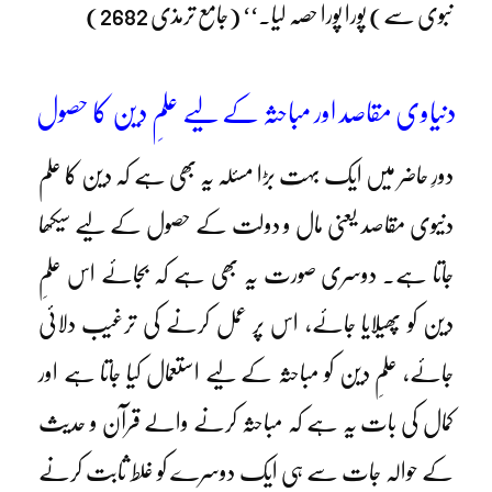
نبوی سے) پورا پورا حصہ لیا۔‘‘ (جامع ترمذی 2682)
دنیاوی مقاصد اور مباحثہ کے لیے علمِ دین کا حصول
دورِ حاضر میں ایک بہت بڑا مسئلہ یہ بھی ہے کہ دین کا علم
دنیوی مقاصد یعنی مال و دولت کے حصول کے لیے سیکھا
جاتا ہے۔ دوسری صورت یہ بھی ہے کہ بجائے اس علمِ
دین کو پھیلایا جائے، اس پر عمل کرنے کی ترغیب دلائی
جائے، علمِ دین کو مباحثہ کے لیے استعمال کیا جاتا ہے اور
کمال کی بات یہ ہے کہ مباحثہ کرنے والے قرآن و حدیث
کے حوالہ جات سے ہی ایک دوسرے کو غلط ثابت کرنے