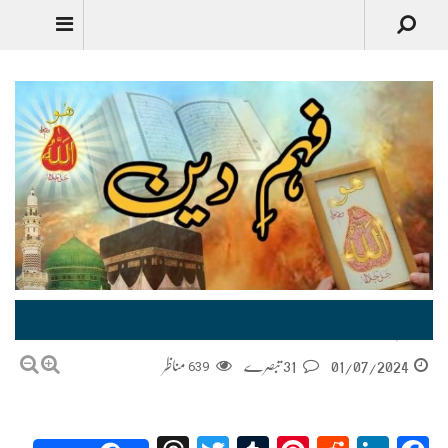
فہم ِدین – Fahm-e-Deen
01/07/2024
31 تبصرے
639
مناظر