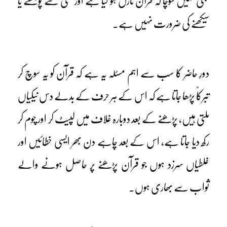
کبھی نہیں سوچا کہ قرآن نازل ہو گیا ہے اور کسی سے پوچھنے یا
سیکھنے کی ضرورت نہیں ہے۔
دورِ حاضر کا سب سے اہم مسئلہ یہ ہے کہ قرآن کو یہ سوچ کر
تبرکاً پڑھا جاتا ہے کہ اس کے ہر حرف کے بدلے دس نیکیاں
ملتی ہیں، پڑھنے کے بعد دوبارہ غلاف میں لپیٹ کر اور چوم کر
رکھ دیا جاتا ہے، اس کے بعد چاہے دن بھر ایسی خطائیں اور
غلطیاں سرزد ہوں جو قرآن پڑھنے پر حاصل ہونے والے
ثواب سے بھاری ہوں۔