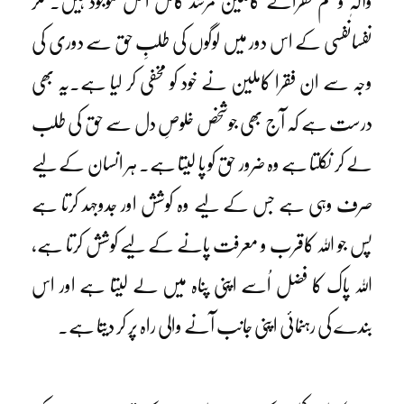
وآلہٖ وسلم فقرائے کاملین مرشد کامل اکمل موجود ہیں۔ مگر
نفسانفسی کے اس دور میں لوگوں کی طلبِ حق سے دوری کی
وجہ سے ان فقرا کاملین نے خود کو مخفی کر لیا ہے۔یہ بھی
درست ہے کہ آج بھی جوشخص خلوصِ دل سے حق کی طلب
لے کر نکلتا ہے وہ ضرور حق کو پا لیتا ہے۔ ہر انسان کے لیے
صرف وہی ہے جس کے لیے وہ کوشش اور جدوجہد کرتا ہے
پس جو اللہ کاقرب و معرفت پانے کے لیے کوشش کرتا ہے،
اللہ پاک کا فضل اُسے اپنی پناہ میں لے لیتا ہے اور اس
بندے کی رہنمائی اپنی جانب آنے والی راہ پر کر دیتا ہے۔