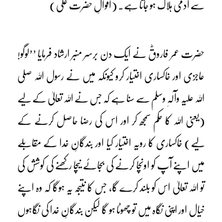
سے آدمی ہلاک ہو جاتا ہے۔ (اقوالِ حضرت علیؓ)
حضرت عمر فاروقؓ نے ایک دن برسر منبر ارشاد فرمایا ’’لوگو!
عاجزی اور خاکساری اختیار کرو کیونکہ میں نے رسول اللہ صلی
اللہ علیہ وآلہٖ وسلم سے سنا ہے کہ جس نے اللہ تعالیٰ کے لیے
(یعنی اللہ کا حکم سمجھ کر اور اس کی رضا حاصل کرنے کے
لیے) خاکساری کا رویہ اختیار کیا اور بندگانِ خدا کے مقابلے
میں اپنے آپ کو اونچا کرنے کی بجائے نیچا رکھنے کی کوشش کی
تو اللہ تعالیٰ اس کو بلند کرے گا، جس کا نتیجہ یہ ہوگا کہ وہ اپنے
خیال اور اپنی نگاہ میں تو چھوٹا ہو گا لیکن بندگانِ خدا کی نگاہوں