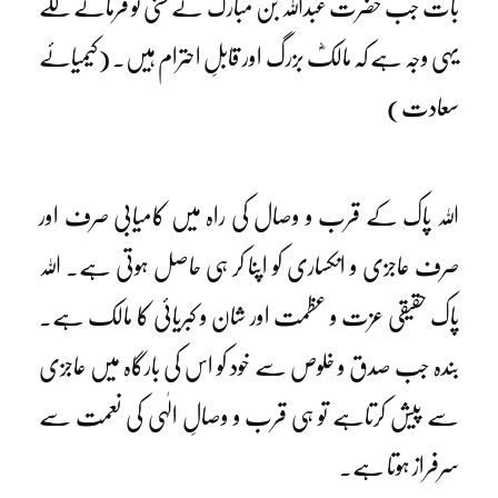
بات جب حضرت عبداللہ بن مبارکؓ نے سنی تو فرمانے لگے
یہی وجہ ہے کہ مالکؓ بزرگ اور قابلِ احترام ہیں۔ (کیمیائے
سعادت)
اللہ پاک کے قرب و وصال کی راہ میں کامیابی صرف اور
صرف عاجزی و انکساری کو اپنا کر ہی حاصل ہوتی ہے۔ اللہ
پاک حقیقی عزت و عظمت اور شان و کبریائی کا مالک ہے۔
بندہ جب صدق و خلوص سے خود کو اس کی بارگاہ میں عاجزی
سے پیش کرتاہے تو ہی قرب و وصالِ الٰہی کی نعمت سے
سرفراز ہوتا ہے۔