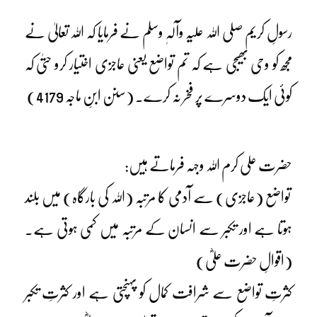
رسولِ کریم صلی اللہ علیہ وآلہٖ وسلم نے فرمایا کہ اللہ تعالیٰ نے
مجھ کو وحی بھیجی ہے کہ تم تواضع یعنی عاجزی اختیار کرو حتیٰ کہ
کوئی ایک دوسرے پر فخر نہ کرے۔ (سنن ابنِ ماجہ 4179)
حضرت علی کرم اللہ وجہہ فرماتے ہیں:
تواضع (عاجزی) سے آدمی کا مرتبہ (اللہ کی بارگاہ) میں بلند
ہوتا ہے اور تکبر سے انسان کے مرتبہ میں کمی ہوتی ہے۔
(اقوالِ حضرت علیؓ)
کثرتِ تواضع سے شرافت کمال کو پہنچتی ہے اور کثرتِ تکبر