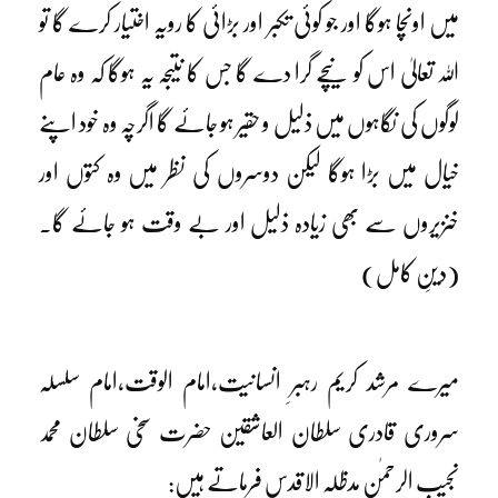
میں اونچا ہوگا اور جو کوئی تکبر اور بڑائی کا رویہ اختیار کرے گا تو
اللہ تعالیٰ اس کو نیچے گرا دے گا جس کا نتیجہ یہ ہوگا کہ وہ عام
لوگوں کی نگاہوں میں ذلیل و حقیر ہو جائے گا اگرچہ وہ خود اپنے
خیال میں بڑا ہوگا لیکن دوسروں کی نظر میں وہ کتوں اور
خنزیروں سے بھی زیادہ ذلیل اور بے وقت ہو جائے گا۔
(دینِ کامل)
میرے مرشد کریم رہبرِ انسانیت،امام الوقت،امام سلسلہ
سروری قادری سلطان العاشقین حضرت سخی سلطان محمد
نجیب الرحمٰن مدظلہ الاقدس فرماتے ہیں: