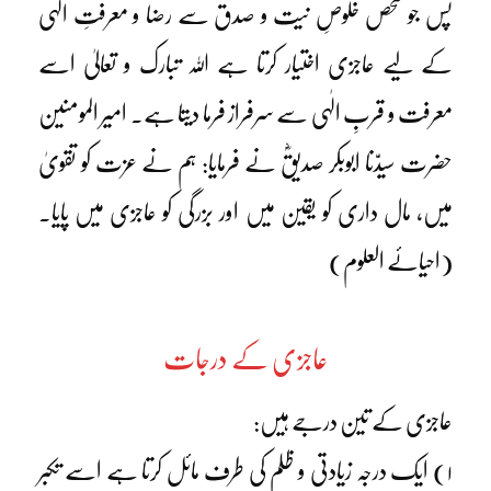
پس جو شخص خلوصِ نیت و صدق سے رضا و معرفتِ الٰہی
کے لیے عاجزی اختیار کرتا ہے اللہ تبارک و تعالیٰ اسے
معرفت و قربِ الٰہی سے سرفراز فرما دیتا ہے۔ امیر المومنین
حضرت سیدّنا ابوبکر صدیقؓ نے فرمایا: ہم نے عزت کو تقویٰ
میں، مال داری کو یقین میں اور بزرگی کو عاجزی میں پایا۔
(احیائے العلوم)
عاجزی کے درجات
عاجزی کے تین درجے ہیں:
۱) ایک درجہ زیادتی و ظلم کی طرف مائل کرتا ہے اسے تکبر