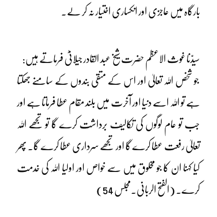
بارگاہ میں عاجزی اور انکساری اختیار نہ کر لے۔
سیدّنا غوث الاعظم حضرت شیخ عبد القادر جیلانیؓ فرماتے ہیں:
جو شخص اللہ تعالیٰ اور اس کے متقی بندوں کے سامنے جھکتا
ہے تو اللہ اسے دنیا اور آخرت میں بلند مقام عطا فرماتا ہے اور
جب تو عام لوگوں کی تکالیف برداشت کرے گا تو تجھے اللہ
تعالیٰ رفعت عطا کرے گا اور تجھے سرداری عطا کرے گا۔ پھر
کیا کہنا ان کا جو مخلوق میں سے خواص اور اولیا اللہ کی خدمت
کرے۔ (الفتح الربانی۔مجلس 54)