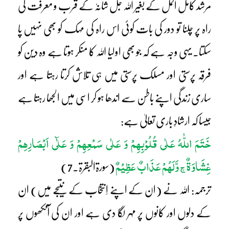
مرشد کامل اکمل کے بغیر اللہ جل شانہٗ کے قرب و معرفت کی
راہ پر چلنا تو دور کی بات کوئی اس راہ کی مہک کو بھی نہیں پا
سکتا۔ یہی وجہ ہے کہ جو بھی اولیا اللہ کا منکر ہوتا ہے وہ دین کو
فرقہ پرستی اور مسلک پرستی میں ہی تلاش کرتا رہتا ہے اور
ساری زندگی اپنے باطن سے اندھا ہو کر اسی میں الجھا رہتا ہے
جیسا کہ ارشادِ باری تعالیٰ ہے:
خَتَمَ اللّٰہُ عَلٰی قُلُوْبِھِمْ وَ عَلٰی سَمْعِھِمْ وَ عَلٰٓی اَبْصَارِھِمْ
غِشَاوَۃٌ
وَّلَھُمْ عَذَابٌ عَظِیْمٌ
(سورۃالبقرۃ۔7)
چ
ترجمہ: اللہ نے (ان کے اپنے اِنتخاب کے نتیجے میں) ان
کے دلوں اور کانوں پر مہر لگا دی ہے اور ان کی آنکھوں پر