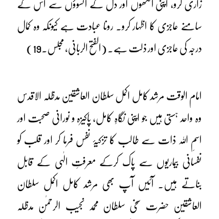
زاری کرو، اپنی آنکھوں اور دل کے آنسوؤں سے اس کے
سامنے عاجزی کا اظہار کرو۔ رونا عبادت ہے کیونکہ وہ کمال
درجہ کی عاجزی اور ذلت ہے۔ (الفتح الربانی، مجلس۔19)
امام الوقت مرشد کامل اکمل سلطان العاشقین مدظلہ الاقدس
وہ واحد ہستی ہیں جو اپنی نگاہِ کامل، پاکیزہ و نورانی صحبت اور
اسمِ اللہ ذات سے طالب کا تزکیۂ نفس فرما کر اور قلب کو
نفسانی بیماریوں سے پاک کرکے معرفتِ الٰہی کے قابل
بناتے ہیں۔ آئیں آپ بھی مرشد کامل اکمل سلطان
العاشقین حضرت سخی سلطان محمد نجیب الرحمٰن مدظلہ