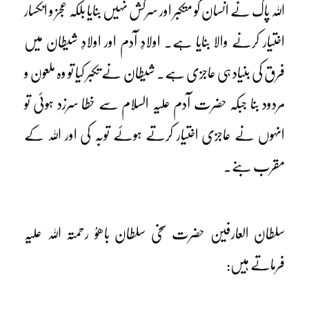
اللہ پاک نے انسان کو متکبر اور سرکش نہیں بنایا بلکہ عجز و انکسار
اختیار کرنے والا بنایا ہے۔ اولادِ آدم اور اولادِ شیطان میں
فرق کی بنیاد ہی عاجزی ہے۔ شیطان نے تکبر کیا تو وہ ملعون و
مردود بنا جبکہ حضرت آدم علیہ السلام سے خطا سرزد ہوئی تو
انہوں نے عاجزی اختیار کرتے ہوئے توبہ کی اور اللہ کے
مقرب بنے۔
سلطان العارفین حضرت سخی سلطان باھوُ رحمتہ اللہ علیہ
فرماتے ہیں: