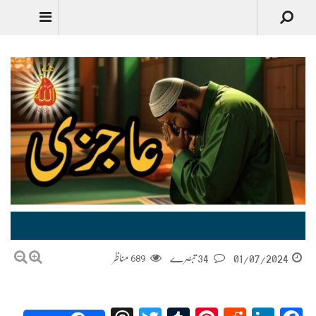
عاجزی -Aajizi
01/07/2024
34 تبصرے
689
مناظر