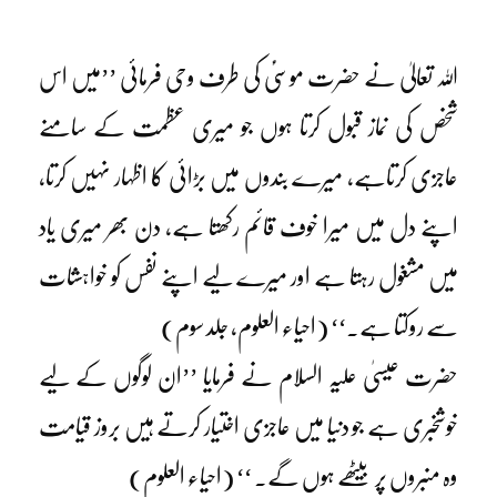
اللہ تعالیٰ نے حضرت موسیٰؑ کی طرف وحی فرمائی ’’میں اس
شخص کی نماز قبول کرتا ہوں جو میری عظمت کے سامنے
عاجزی کرتاہے، میرے بندوں میں بڑائی کا اظہار نہیں کرتا،
اپنے دل میں میرا خوف قائم رکھتا ہے، دن بھر میری یاد
میں مشغول رہتا ہے اور میرے لیے اپنے نفس کو خواہشات
سے روکتا ہے۔‘‘ (احیاء العلوم، جلد سوم)
حضرت عیسیٰ علیہ السلام نے فرمایا ’’ان لوگوں کے لیے
خوشخبری ہے جو دنیا میں عاجزی اختیار کرتے ہیں بروز قیامت
وہ منبروں پر بیٹھے ہوں گے۔ ‘‘ (احیاء العلوم)