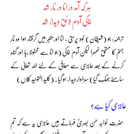
ہر کہ آمد در انا در نار شد
خاکی آدم لائق دیدار شد
ترجمہ: جو (شیطان) خود پرستی ، انا اور تکبر میں گرفتار ہوا وہ نارِ
جہنم کا مستحق ٹھہرا لیکن آدم خاکی (جو انا سے محفوظ رہا اور گناہ
کرنے کے بعد عاجزی سے معافی کے لئے اللہ تعالیٰ کے
سامنے جھک گیا) سزاوارِ دیدار ہو گیا۔ (کلید التوحید کلاں)
عاجزی کیا ہے؟
حضرت خواجہ حسن بصریؓ فرماتے ہیں عاجزی یہ ہے کہ تم