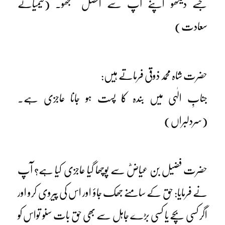
جسے دیکھو اپنے آپ سے افضل سمجھو۔ (کیمیائے
سعادت)
حضرت شاہ محمد ذوقیؒ فرماتے ہیں:
جنابِ الٰہی میں بندہ کا پست ہو جانا عاجزی ہے۔
(سردلبراں)
حضرت فضیل بن عیاضؓ سے پوچھا گیا عاجزی کیا ہے؟ آپ
نے فرمایا: حق کے سامنے جھک جاؤ اور اس کی پیروی کرو اور
اگر کسی بچے یا کسی بڑے جاہل سے بھی حق بات سنو تواس کو