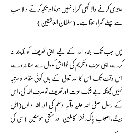
عاجزی کرنے والا کبھی گمراہ نہیں ہوتا اور تکبر کرنے والا سب
سے پہلے گمراہ ہوتا ہے۔ (سلطان العاشقین)
پس جب تک بندہ اللہ کے لیے اپنی تعریف کو ناپسند نہ
کرے، اپنی عزت و تکریم کی خواہش کو دل سے مٹا نہ دے،
اس وقت تک اس کا اللہ تعالیٰ کے ہاں کوئی مقام و مرتبہ
نہیں کیونکہ بے شک عزت اور تعریف تو صرف اللہ کی، اس
کے رسول صلی اللہ علیہ وآلہٖ وسلم کی اور اللہ والوں(اہلِ
بیتؓ،اصحاب پاک،فقرا کاملین اور متقی مومنین) ہی کی
ہے۔