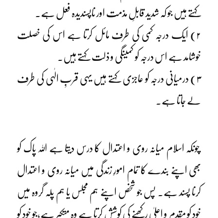
کہتے ہیں جو کہ شدید قابلِ مذمت اور ناپسندیدہ فعل ہے۔
۲) ایک درجہ کمی کی طرف مائل کرتا ہے اس کی خصلت
خوشامد ہے اس درجہ کو کمینگی و ذلت کہتے ہیں۔
۳) درمیانی درجہ کو عاجزی کہتے ہیں یہی قربِ الٰہی کی طرف
لے جاتا ہے۔
چونکہ اسلام میانہ روی و اعتدال کا درس دیتا ہے اللہ پاک کو
بھی اپنے بندے کا تمام امورِ زندگی میں میانہ روی و اعتدال
کرنا پسند ہے۔ پس جو شخص اپنے ہم مجلس یا ہم پلہ گروہ میں
خود کو مقدم و اعلیٰ رکھنے کی کوشش کرتا ہے وہ متکبر ہے،جو خود کو