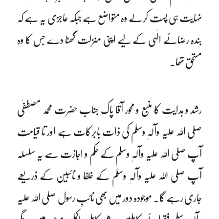
نہایت ہی پست کرلے وہ متواضع ہے جبکہ عاجزی یہ ہے کہ
بندہ رضائے الٰہی کے لیے اپنی منزلت گھٹا دے جس کا وہ
مستحق تھا۔
رشد و ہدایت کا منبع و محور آقا پاک جناب حضرت محمد مصطفٰی
صلی اللہ علیہ وآلہٖ وسلم کی ذات بابرکات ہے اور تا قیامت
آپ صلی اللہ علیہ وآلہٖ وسلم کے حکم و اجازت سے یہ سلسلہ
آپ صلی اللہ علیہ وآلہٖ وسلم کے خلفا و نائبین کے ذریعے
جاری رہے گا۔ موجودہ دور میں بھی نائبِ رسول صلی اللہ علیہ