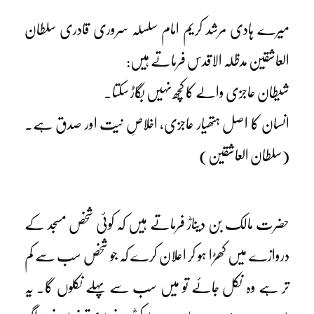
میرے ہادی مرشد کریم امام سلسلہ سروری قادری سلطان
العاشقین مدظلہ الاقدس فرماتے ہیں:
شیطان عاجزی والے کا کچھ نہیں بگاڑ سکتا۔
انسان کا اصل ہتھیار عاجزی، اخلاصِ نیت اور صدق ہے۔
(سلطان العاشقین)
حضرت مالک بن دینارؓ فرماتے ہیں کہ کوئی شخص مسجد کے
دروازے میں کھڑا ہو کر اعلان کرے کہ جو شخص سب سے کم
تر ہے وہ نکل جائے تو میں سب سے پہلے نکلوں گا۔ یہ