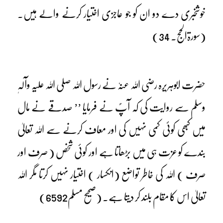
خوشخبری دے دو ان کو جو عاجزی اختیار کرنے والے ہیں۔
(سورۃالحج۔ 34)
حضرت ابوہریرہ رضی اللہ عنہٗ نے رسول اللہ صلی اللہ علیہ وآلہٖ
وسلم سے روایت کی کہ آپؐ نے فرمایا ’’ صدقے نے مال
میں کبھی کوئی کمی نہیں کی اور معاف کرنے سے اللہ تعالیٰ
بندے کو عزت ہی میں بڑھاتا ہے اور کوئی شخص ( صرف اور
صرف ) اللہ کی خاطر تواضع (انکسار ) اختیار نہیں کرتا مگر اللہ
تعالیٰ اس کا مقام بلند کر دیتا ہے۔ (صحیح مسلم6592)