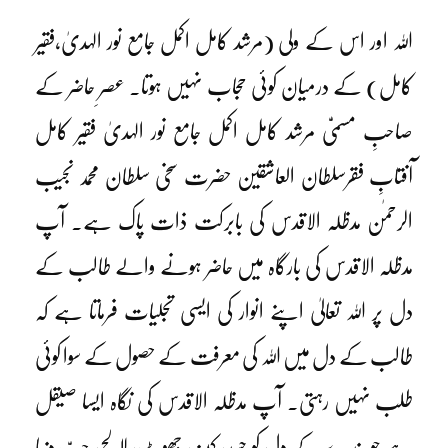
اللہ اور اس کے ولی (مرشد کامل اکمل جامع نور الہدیٰ،فقیر
کامل) کے درمیان کوئی حجاب نہیں ہوتا۔ عصرِ حاضر کے
صاحبِ مسمیّٰ مرشد کامل اکمل جامع نور الہدیٰ فقیر کامل
آفتابِ فقرسلطان العاشقین حضرت سخی سلطان محمد نجیب
الرحمٰن مدظلہ الاقدس کی بابرکت ذات پاک ہے۔ آپ
مدظلہ الاقدس کی بارگاہ میں حاضر ہونے والے طالب کے
دل پر اللہ تعالیٰ اپنے انوار کی ایسی تجلیات فرماتا ہے کہ
طالب کے دل میں اللہ کی معرفت کے حصول کے سوا کوئی
طلب نہیں رہتی۔ آپ مدظلہ الاقدس کی نگاہ ایسا صیقل
ہے جو بندے کے دل کو حسد، کینہ، جھوٹ، لالچ، حبِّ دنیا