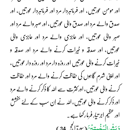
اور مومن عورتیں، اور فرمانبردار مرد اور فرمانبردار عورتیں، اور
صدق والے مرد اور صدق والی عورتیں، اور صبر والے مرد اور
صبر والی عورتیں، اور عاجزی والے مرد اور عاجزی والی
عورتیں، اور صدقہ و خیرات کرنے والے مرد اور صدقہ و
خیرات کرنے والی عورتیں اور روزہ دار مرد اور روزہ دار عورتیں،
اور اپنی شرم گاہوں کی حفاظت کرنے والے مرد اور حفاظت
کرنے والی عورتیں، اور کثرت سے اللہ کا ذکر کرنے والے مرد
اور ذکر کرنے والی عورتیں، اللہ نے اِن سب کے لئے بخشش
اور عظیم اجر تیار فرما رکھا ہے۔
وَ بَشِّرِ الْمُخْبِتِیْنَ
(سورۃ الحج۔34)