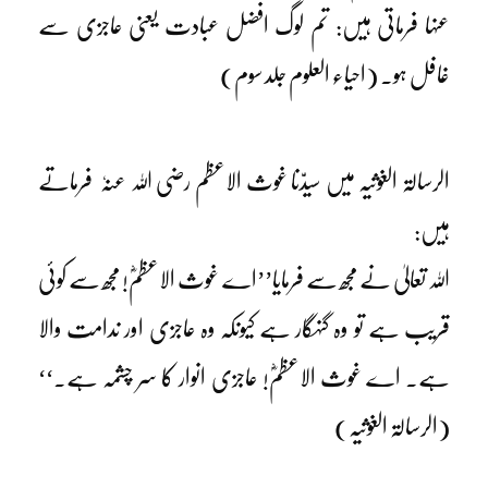
عنہا فرماتی ہیں: تم لوگ افضل عبادت یعنی عاجزی سے
غافل ہو۔ (احیاء العلوم جلد سوم)
الرسالۃ الغوثیہ میں سیدّنا غوث الاعظم رضی اللہ عنہٗ فرماتے
ہیں:
اللہ تعالیٰ نے مجھ سے فرمایا’’اے غوث الاعظمؓ! مجھ سے کوئی
قریب ہے تو وہ گنہگار ہے کیونکہ وہ عاجزی اور ندامت والا
ہے۔ اے غوث الاعظمؓ! عاجزی انوار کا سر چشمہ ہے۔‘‘
(الرسالۃ الغوثیہ)