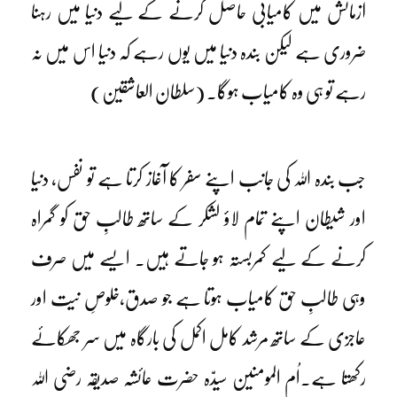
آزمائش میں کامیابی حاصل کرنے کے لیے دنیا میں رہنا
ضروری ہے لیکن بندہ دنیا میں یوں رہے کہ دنیا اس میں نہ
رہے تو ہی وہ کامیاب ہوگا۔ (سلطان العاشقین)
جب بندہ اللہ کی جانب اپنے سفر کا آغاز کرتا ہے تو نفس، دنیا
اور شیطان اپنے تمام لاؤ لشکر کے ساتھ طالبِ حق کو گمراہ
کرنے کے لیے کمربستہ ہو جاتے ہیں۔ ایسے میں صرف
وہی طالبِ حق کامیاب ہوتا ہے جو صدق،خلوصِ نیت اور
عاجزی کے ساتھ مرشد کامل اکمل کی بارگاہ میں سر جھکائے
رکھتا ہے۔اُم المومنین سیدّہ حضرت عائشہ صدیقہ رضی اللہ