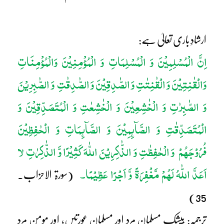
ارشادِ باری تعالیٰ ہے:
اِنَّ الْمُسْلِمِیْنَ وَ الْمُسْلِمَاتِ وَ الْمُؤْمِنِیْنَ وَالْمُؤْمِنَاتِ
وَالْقٰنِتِیْنَ وَ الْقٰنِتٰتِ وَ الصّٰدِقِیْنَ وَ الصّٰدِقٰتِ وَ الصّٰبِرِیْنَ
وَ الصّٰبِرٰتِ وَ الْخٰشِعِیْنَ وَ الْخٰشِعٰتِ وَ الْمُتَصَدِّقِیْنَ وَ
الْمُتَصَدِّقٰتِ وَ الصَّآئِمِیْنَ وَ الصَّآئِمَاتِ وَ الْحٰفِظِیْنَ
فُرُوْجَہُمْ وَ الْحٰفِظٰتِ وَ الذّٰکِرِیْنَ اللّٰہَ کَثِیْرًا وَّ الذّٰکِرٰتِ لا
اَعَدَّ اللّٰہُ لَہُمْ مَّغْفِرَۃً وَّ اَجْرًا عَظِیْمًا۔
(سورۃ الاحزاب۔
35)
ترجمہ: بیشک مسلمان مرد اور مسلمان عورتیں، اور مومن مرد