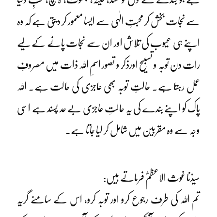
سے نجات بخش کر محبتِ الٰہی سے ایسا معمور کر دیتی ہے کہ وہ
اپنے ہی عیوب کی تلاش اور ان سے نجات پانے کے لیے
رات دن توبہ و تسبیح اورذکر و تصور اسمِ اللہ ذات میں مصروفِ
عمل رہتا ہے۔ حالتِ توبہ بھی عاجزی کی حالت ہے۔ اللہ
پاک کو اپنے بندے کی یہ حالتِ عاجزی بے حد پسند ہے اسی
وجہ سے وہ مقربین میں شامل کر لیا جاتا ہے۔
سیدّنا غوث الاعظمؓ فرماتے ہیں:
تم اللہ کی طرف رجوع کرو اور توبہ کرو، اس کے سامنے گریہ