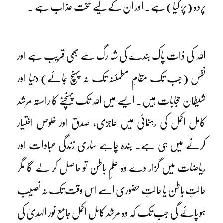
پردہ (پڑ گیا) ہے۔ اور ان کے لیے سخت عذاب ہے ۔
اللہ کی ذات پاک بندے کی شہ رگ سے بھی قریب ہے اور
نفس (جب تک مقامِ مطمئنہ تک نہ پہنچ جائے) دنیا اور
شیطان حجابات ہیں۔ ایسے میں اللہ تک پہنچنے کا راستہ مرشد
کامل اکمل کی رہنمائی میں عاجزی، صدق اور خلوص اختیار
کرنے میں ہی ہے۔ بندہ چاہے ساری زندگی عبادات اور
ریاضات میں گزار دے وہ علمِ باطن تو حاصل کر لے گا مگر
حالتِ باطن یا حالتِ حضوری اسے اس وقت تک نہ نصیب
ہو پائے گی جب تک کہ وہ مرشد کامل اکمل جامع نور الہدیٰ کی