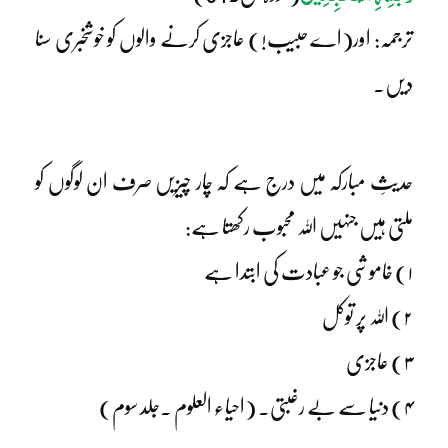
ترجمہ: اور(اے حبیب!) عاجزی کرنے والوں کو خوشخبری سنا
دیں۔
حدیثِ مبارکہ میں درج ہے کہ چار چیزیں صرف ان لوگوں کو
ملتی ہیں جنہیں اللہ محبوب رکھتا ہے:
۱) خاموشی جو عبادت کی ابتدا ہے
۲) اللہ پر توکل
۳) عاجزی
۴) دنیا سے بے رغبتی۔ (احیاء العلوم ۔جلد سوم)