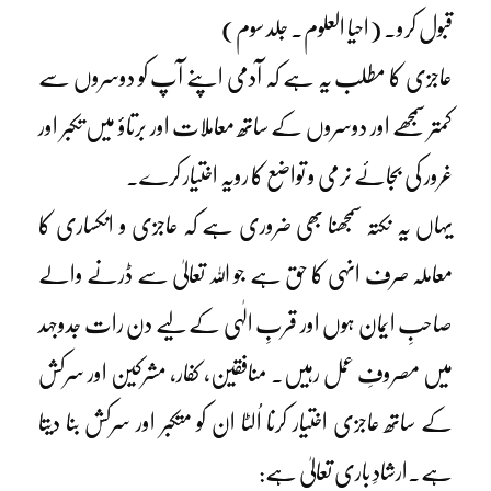
قبول کرو۔ (احیا العلوم۔ جلد سوم)
عاجزی کا مطلب یہ ہے کہ آدمی اپنے آپ کو دوسروں سے
کمتر سمجھے اور دوسروں کے ساتھ معاملات اور برتاؤ میں تکبر اور
غرور کی بجائے نرمی و تواضع کا رویہ اختیار کرے۔
یہاں یہ نکتہ سمجھنا بھی ضروری ہے کہ عاجزی و انکساری کا
معاملہ صرف انہی کا حق ہے جو اللہ تعالیٰ سے ڈرنے والے
صاحبِ ایمان ہوں اور قربِ الٰہی کے لیے دن رات جدوجہد
میں مصروفِ عمل رہیں۔ منافقین، کفار، مشرکین اور سرکش
کے ساتھ عاجزی اختیار کرنا اُلٹا ان کو متکبر اور سرکش بنا دیتا
ہے۔ارشادِ باری تعالیٰ ہے: