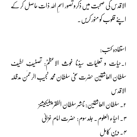
الاقدس کی صحبت میں ذکرو تصور اسمِ اللہ ذات حاصل کر کے
اپنے قلوب کو منور کریں۔
استفادہ کتب:
۱۔حیات و تعلیمات سیدّنا غوث الاعظمؓ: تصنیفِ لطیف
سلطان العاشقین حضرت سخی سلطان محمد نجیب الرحمٰن مدظلہ
الاقدس
۲۔ سلطان العاشقین: ناشر سلطان الفقر پبلیکیشنز
۳۔ احیاء العلوم۔ جلد سوم: حضرت امام غزالیؒ
۴۔ دینِ کامل