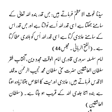
سیدّنا غوث الاعظمؓ فرماتے ہیں: جس قدر بندہ اللہ تعالیٰ کے
سامنے جھکتا ہے اسی قدر اللہ اُسے نوازتا ہے اور جس قدر اس
کے سامنے عاجزی کرتا ہے اسی قدر اللہ اُس کو بلندی عطا کرتا
ہے۔ (الفتح الربانی۔ مجلس44)
امام سلسلہ سروری قادری امام الوقت مجددِ دین، آفتابِ فقر
سلطان العاشقین حضرت سخی سلطان محمد نجیب الرحمٰن مدظلہ
الاقدس فرماتے ہیں: عاجزی اور نیت کا اخلاص جتنا زیادہ ہوتا
ہے بندہ اتنا جلدی اللہ کے قریب ہو جاتا ہے۔ (سلطان
العاشقین)