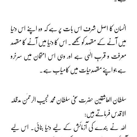
انسان کا اصل شرف اس بات پر ہے کہ وہ اپنے اس دنیا
میں آنے کے مقصد کو سمجھے۔ اس کا دنیا میں آنے کا مقصد
معرفت و قربِ الٰہی ہے اور وہی اس امتحان میں سرخرو
ہے جو اپنے مقصدِحیات میں کامیاب ہے۔
سلطان العاشقین حضرت سخی سلطان محمد نجیب الرحمٰن مدظلہ
الاقدس فرماتے ہیں:
اللہ نے بندے کی آزمائش کے لیے دنیا بنائی۔ اس لیے