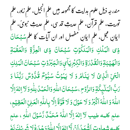
مندرجہ ذیل علوم ہدایت کا مجموعہ ہیں علمِ انجیل، علمِ زبور، علمِ
توریت، علمِ قرآن، علمِ حدیثِ قدسی، علمِ حدیثِ نبویؐ، علمِ
سُبْحَانَ
ایمانِ مجمل، علمِ ایمانِ مفصل اور ان آیات کا علم
ذِی الْمُلْکِ وَالْمَلَکُوْتِ سُبْحَانَ ذِی الْعِزَّۃِ وَالْعَظْمَۃِ
وَالْھَیْبَۃِ وَالْقُدْرَۃِ وَالْکِبْرِیَآئِ وَالْجَبَرُوْتِ سُبْحَانَ الْمَلِکِ
الْحَیِّ الَّذِیْ لَا یَنَامُ وَ لَا یَمُوْتُ سُبُّوْحٌ قُدُّوْسٌ رَبُّنَا وَ
رَبُّ الْمَلٰٓئِکَۃِ وَالرُّوْحِ ، سُبْحَانَ اللّٰہِ وَالْحَمْدُ لِلّٰہِ وَ لَآ اِلٰہَ اِلَّا
اللّٰہُ وَ اللّٰہُ اَکْبَرْ وَ لَا حَوْلَ وَ لَا قُوَّۃَ اِلَّا بِاللّٰہِ الْعَلِیِّ الْعَظِیْمِ،
علمِ کلمہ طیب لَآ اِلٰہَ اِلَّا اللّٰہُ مُحَمَّدٌ رَّسُوْلُ اللّٰہِ ، علمِ
کلمہ شہادت اَشْھَدُ اَنْ لَّآ اِلٰہَ اِلَّا اللّٰہُ وَحْدَہٗ لَا شَرِیْکَ لَہٗ