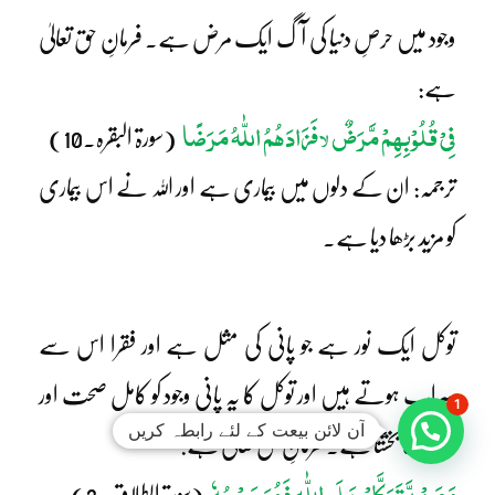
وجود میں حرصِ دنیا کی آگ ایک مرض ہے۔ فرمانِ حق تعالیٰ
ہے:
فِیْ قُلُوْبِھِمْ مَّرَضٌ
فَزَادَھُمُ اللّٰہُ مَرَضًا
لا
(سورۃ البقرہ۔10)
ترجمہ: ان کے دلوں میں بیماری ہے اور اللہ نے اس بیماری
کو مزید بڑھا دیا ہے۔
توکل ایک نور ہے جو پانی کی مثل ہے اور فقرا اس سے
سیراب ہوتے ہیں اور توکل کا یہ پانی وجود کو کامل صحت اور
1
آن لائن بیعت کے لئے رابطہ کریں
جمعیت بخشتا ہے۔ فرمانِ حق تعالیٰ ہے:
وَ مَنْ یَّتَوَکَّلْ عَلَی اللّٰہِ فَھُوَ حَسْبُہٗ
(سورۃ الطلاق۔3)