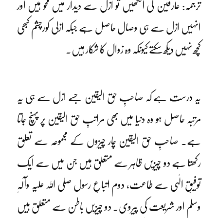
ترجمہ: عارفین کی آنکھیں تو ازل سے دیدار میں محو ہیں اور
انہیں ازل سے ہی وصال حاصل ہے جبکہ ازلی کورچشم کبھی
کچھ نہیں دیکھ سکتے کیونکہ وہ زوال کا شکار ہیں۔
یہ درست ہے کہ صاحبِ حق الیقین جسے ازل سے ہی یہ
مرتبہ حاصل ہو وہ دنیا میں بھی مراتبِ حق الیقین پر پہنچ جاتا
ہے۔ صاحبِ حق الیقین چار چیزوں کے مجموعہ سے تعلق
رکھتا ہے دو چیزیں ظاہر سے متعلق ہیں جن میں سے ایک
توفیقِ الٰہی سے طاعت، دوم اتباعِ رسول صلی اللہ علیہ وآلہٖ
وسلم اور شریعت کی پیروی۔ دو چیزیں باطن سے متعلق ہیں