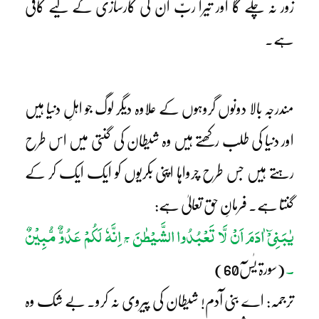
زور نہ چلے گا اور تیرا ربّ ان کی کارسازی کے لیے کافی
ہے۔
مندرجہ بالا دونوں گروہوں کے علاوہ دیگر لوگ جو اہلِ دنیا ہیں
اور دنیا کی طلب رکھتے ہیں وہ شیطان کی گنتی میں اس طرح
رہتے ہیں جس طرح چرواہا اپنی بکریوں کو ایک ایک کر کے
گنتا ہے۔ فرمانِ حق تعالیٰ ہے:
یٰبَنِیْٓ اٰدَمَ اَنْ لَّا تَعْبُدُوا الشَّیْطٰنَ
اِنَّہٗ لَکُمْ عَدُوٌّ مُّبِیْنٌ
ج
۔
(سورۃ یٰسٓ60)
ترجمہ: اے بنی آدم! شیطان کی پیروی نہ کرو۔ بے شک وہ