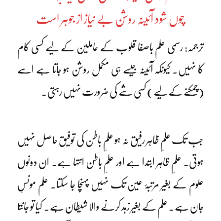
چوں شود آئینہ روشن بے نیاز از جوہر است
ترجمہ: رسمی علم باصفا قلوب کے حاملین کے لیے کسی کام
کا نہیں۔ کیونکہ آئینہ جیسے ہی مکمل روشن ہو جاتا ہے اسے
(چمکنے کے لیے) کسی شے کی ضرورت نہیں رہتی۔
جب تک علمِ ظاہر رفیق نہ ہو علمِ باطن کی توفیق حاصل نہیں
ہوتی۔ علمِ ظاہر ابتدا ہے اور علمِ باطن انتہا ہے۔ ان دونوں
علوم کے بغیر مرتبۂ عین تک نہیں پہنچا جا سکتا۔ علم مونسِ
جان ہے۔ علم کے بغیر زہد کرنے والا شیطان ہے۔ کیا تو جانتا