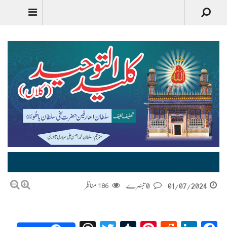
Urdu
کلید التوحید (کلاں) | Kaleed ul Tauheed Kalan – Urdu Translation
01/07/2024
0 تبصرے
186
مناظر