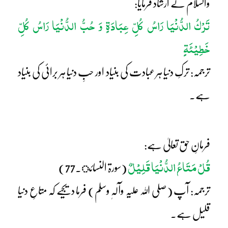
والسلام نے ارشاد فرمایا:
تَرْکُ الدُّنْیَا رَاسُ کُلِّ عِبَادَۃٍ وَ حُبُّ الدُّنْیَا رَاسُ کُلِّ
خَطِیْئَۃٍ
ترجمہ: ترکِ دنیا ہر عبادت کی بنیاد اور حبِ دنیا ہر برائی کی بنیاد
ہے۔
فرمانِ حق تعالیٰ ہے:
قُلْ مَتَاعُ الدُّنْیَا قَلِیْلٌ
(سورۃ النسائ۔77)
ترجمہ: آپ (صلی اللہ علیہ وآلہٖ وسلم) فرما دیجیے کہ متاعِ دنیا
قلیل ہے۔