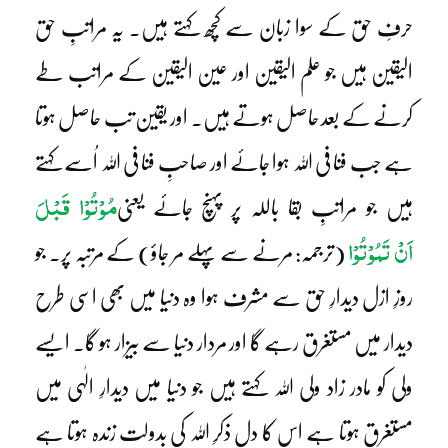
حرفِ حق کے سوا زبان سے کچھ کہتے ہیں۔ یہ مراتبِ حق
الیقین ہیں جو علم الیقین اور عین الیقین کے مراتب طے
کرنے کے بعد حاصل ہوتے ہیں۔ اور یقین تب حاصل ہوتا
ہے جب فنا فی اللہ ہوا جائے اور صاحبِ فنا فی اللہ اُسے کہتے
مُوْتُوْا قَبْلَ
ہیں جو مراتبِ بقا باللہ پر پہنچ جائے یعنی
اَنْ تَمُوْتُوْا
(ترجمہ: مرنے سے پہلے مر جاؤ) کے مرتبہ پر۔ جو
روزِ ازل دیدارِ حق سے مشرف ہوا وہ دنیا میں بھی اسی طرح
دیدار میں مستغرق رہے گا اور مردار دنیا سے بیزار ہو گا۔ ایسے
ولی کو مادر زاد ولی اللہ کہتے ہیں جو دنیا میں دیدارِ الٰہی میں
مستغرق ہوتا ہے اس کا دل ذکرِ اللہ کی بدولت زندہ ہوتا ہے