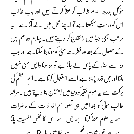
مؤکل بذریعہ الہام طالب کو عطا کرتے ہیں اور جب طالب
اس کو درست سیکھتا ہے تو اپنے عمل میں لے آتا ہے۔ یہ
مراتب بھی دنیا میں لایحتاج کر دیتے ہیں۔ چہارم وہ علم جس
کے حصول کے بعد وہ نظر سے مٹی کو سونا بنا سکتا ہے اور جب
وہ اسے سنار کے پاس لے جاتا ہے تو وہ سونا واپس مٹی نہیں
بنتا اور جس قدر چاہتا ہے اسے استعمال کرتا ہے۔ اسمِ اعظم کی
برکت سے یہ علوم فقیر کو دنیا میں لایحتاج بنا دیتے ہیں۔ مرشد
طالبِ مولیٰ کو ابتدا میں ہی تصور اسمِ اللہ ذات کے حاضرات
سے یہ علوم عطا کرتا ہے جس سے اس کا نفس جمعیت پاتا
ہے اور خواہشاتِ نفس سے خلاصی پا لیتا ہے۔ اے