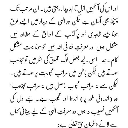
اور اس کی آنکھیں ازل تا ابد بیدار رہتی ہیں۔ ان مراتب تک
پہنچنا بھی آسان ہے لیکن نورِ الٰہی کے دیدار میں ایسے غرق
ہونا جیسے ظاہری طور پر کتاب کے اوراق کے مطالعہ میں
مشغول ہوں اور معرفتِ فنا فی اللہ میں محو ہونا بہت مشکل
کام ہے۔ اسی لیے بعض لوگ مخلوق کی نظر میں تو مجذوب
ہوتے ہیں لیکن باطن میں مراتبِ محبوبیت پر ہوتے ہیں۔
لیکن جسے نہ مراتبِ محبوب حاصل ہیں نہ مراتبِ مجذوب‘
وہ (اندرونی طور پر) اندھا اور محجوب ہے۔ جسے دل کی
آنکھیں نصیب نہ ہوں وہ معرفتِ الٰہی کے لیے بینائی کہاں
سے لائے؟ فرمانِ حق تعالیٰ ہے: