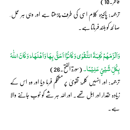
فاطر۔10)
ترجمہ: پاکیزہ کلام اسی کی طرف چڑھتا ہے اور وہی ہر عمل ِ
صالحہ کو بلند فرماتا ہے۔
وَاَلْزَمَھُمْ کَلِمَۃَ التَّقْوٰی وَکَانُوْٓا اَحَقَّ بِھَا وَاَھْلَھَا
وَکَانَ اللّٰہُ
ط
بِکُلِّ شَیْئٍ عَلِیْمًا۔
(سورۃ الفتح۔26)
ترجمہ: اور انہیں کلمۂ تقویٰ پر مستحکم فرما دیا اور وہ اس کے
زیادہ حقدار اور اہل تھے۔ اور اللہ ہر شے کو خوب جاننے والا
ہے۔