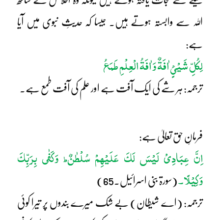
اللہ سے وابستہ ہوتے ہیں۔ جیسا کہ حدیثِ نبوی میں آیا
ہے:
لِکُلِّ شَیْئٍ اٰفَۃٌ وَ اٰفَۃُ الْعِلْمِ طَمَعُ
ترجمہ: ہر شے کی ایک آفت ہے اور علم کی آفت طمع ہے۔
فرمانِ حق تعالیٰ ہے:
اِنَّ عِبَادِیْ لَیْسَ لَکَ عَلَیْھِمْ سُلْطٰنٌ
وَکَفٰی بِرَبِّکَ
ط
وَکِیْلًا۔
(سورۃ بنی اسرائیل۔65)
ترجمہ: (اے شیطان) بے شک میرے بندوں پر تیرا کوئی