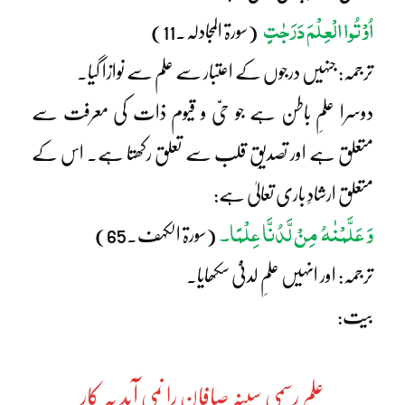
اُوْتُوا الْعِلْمَ دَرَجٰتٍ
(سورۃ المجادلہ۔11)
ترجمہ: جنہیں درجوں کے اعتبار سے علم سے نوازا گیا۔
دوسرا علمِ باطن ہے جو حیّ و قیوم ذات کی معرفت سے
متعلق ہے اور تصدیقِ قلب سے تعلق رکھتا ہے۔ اس کے
متعلق ارشادِ باری تعالیٰ ہے:
وَ عَلَّمْنٰہُ مِنْ لَّدُنَّا عِلْمًا۔
(سورۃ الکہف۔65)
ترجمہ: اور انہیں علمِ لدنیّ سکھایا۔
بیت:
علم رسمی سینہ صافان را نمی آید بہ کار