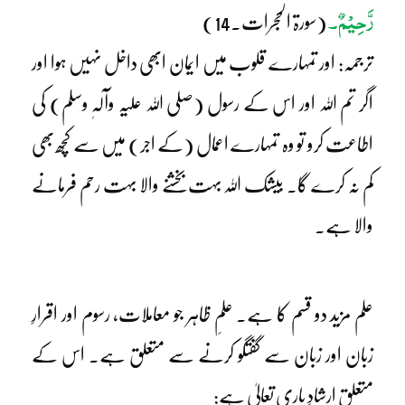
رَّحِیْمٌ۔
(سورۃ الحجرات۔14)
ترجمہ: اور تمہارے قلوب میں ایمان ابھی داخل نہیں ہوا اور
اگر تم اللہ اور اس کے رسول (صلی اللہ علیہ وآلہٖ وسلم) کی
اطاعت کرو تو وہ تمہارے اعمال (کے اجر) میں سے کچھ بھی
کم نہ کرے گا۔ بیشک اللہ بہت بخشنے والا بہت رحم فرمانے
والا ہے۔
علم مزید دو قسم کا ہے۔ علمِ ظاہر جو معاملات، رسوم اور اقرارِ
زبان اور زبان سے گفتگو کرنے سے متعلق ہے۔ اس کے
متعلق ارشادِ باری تعالیٰ ہے: