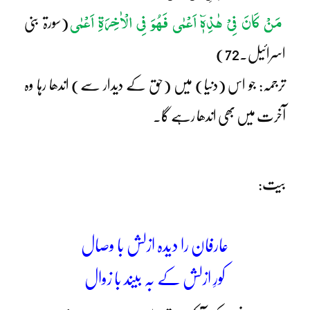
مَنْ کَانَ فِیْ ھٰذِہٖٓ اَعْمٰی فَھُوَ فِی الْاٰخِرَۃِ اَعْمٰی
(سورۃ بنی
اسرائیل۔72)
ترجمہ: جو اس (دنیا) میں (حق کے دیدار سے) اندھا رہا وہ
آخرت میں بھی اندھا رہے گا۔
بیت:
عارفان را دیدہ ازلش با وصال
کورِ ازلش کے بہ بیند با زوال