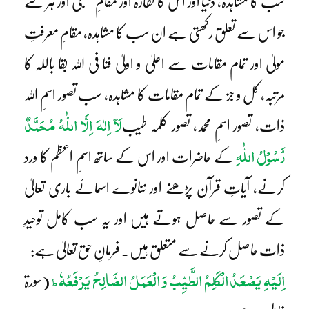
سب کا مشاہدہ، دنیا اور اس کا نظارہ اور مقامِ عقبیٰ اور ہر شے
جو اس سے تعلق رکھتی ہے ان سب کا مشاہدہ، مقامِ معرفتِ
مولیٰ اور تمام مقامات سے اعلیٰ و اولیٰ فنا فی اللہ بقا باللہ کا
مرتبہ، کل و جز کے تمام مقامات کا مشاہدہ، سب تصور اسمِ اللہ
لَآ اِلٰہَ اِلَّا اللّٰہُ مُحَمَّدٌ
ذات، تصور اسمِ محمد، تصور کلمہ طیب
رَّسُوْلُ اللّٰہِ
کے حاضرات اور اس کے ساتھ اسمِ اعظم کا ورد
کرنے، آیاتِ قرآن پڑھنے اور ننانوے اسمائے باری تعالیٰ
کے تصور سے حاصل ہوتے ہیں اور یہ سب کامل توحیدِ
ذات حاصل کرنے سے متعلق ہیں۔ فرمانِ حق تعالیٰ ہے:
اِلَیْہِ یَصْعَدُ الْکَلِمُ الطَّیِّبُ وَ الْعَمَلُ الصَّالِحُ یَرْفَعُہٗ
ط
(سورۃ