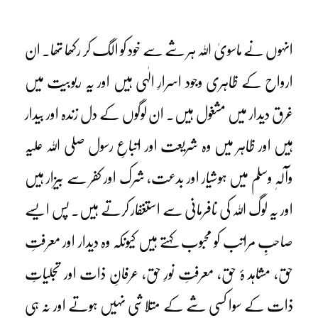
انہوں نے ماسویٰ اللہ ہر شے سے خود کو الگ کر رکھا تھا۔ ان
ارواح کے ظاہری وجود اسرارِ الٰہی ہیں اور یہ ربوبیت میں
غرق دیدار میں مشغول ہیں۔ ان لوگوں کے دل زندہ اور بیدار
ہیں اور ظاہر میں وہ شریعت اور اتباعِ رسول صلی اللہ علیہ
وآلہٖ وسلم میں ہوشیار اور بدعت، شرک اور کفر سے بیزار ہیں
اور یہ لوگ اللہ کی نافرمانی سے استغفار کرتے ہیں۔ پس ایسے
صاحبِ مراتب کو محبوب کہتے ہیں کیونکہ وہ دیدار اور معرفتِ
حق، مشاہد ۂ حق، معرفتِ نورِ حق، عرفانِ ذات اور تجلیاتِ
ذات کے سوا کسی شے کے متلاشی نہیں ہوتے اور نہ ہی