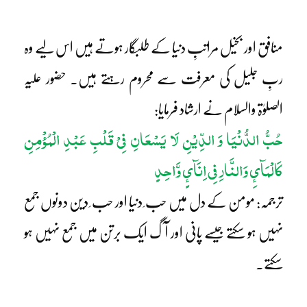
منافق اور بخیل مراتبِ دنیا کے طلبگار ہوتے ہیں اس لیے وہ
ربِ جلیل کی معرفت سے محروم رہتے ہیں۔ حضور علیہ
الصلوٰۃ والسلام نے ارشاد فرمایا:
حُبُّ الدُّنْیَا وَ الدِّیْنِ لَا یَسْعَانِ فِیْ قَلْبِ عَبْدِ الْمُؤْمِنِ
کَالْمَآئِ وَالنَّارِ فِی اِنَآئٍ وَّاحِدٍ
ترجمہ: مومن کے دل میں حب ِ دنیا اور حب ِ دین دونوں جمع
نہیں ہو سکتے جیسے پانی اور آگ ایک برتن میں جمع نہیں ہو
سکتے۔