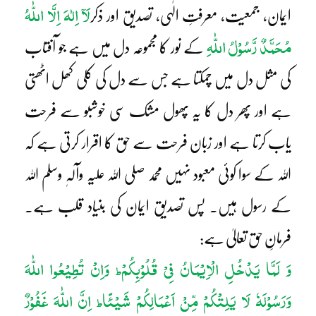
لَآ اِلٰہَ اِلَّا اللّٰہُ
ایمان، جمعیت، معرفتِ الٰہی، تصدیق اور ذکر
مُحَمَّدٌ رَّسُوْلُ اللّٰہِ
کے نور کا مجموعہ دل میں ہے جو آفتاب
کی مثل دل میں چمکتا ہے جس سے دل کی کلی کھل اٹھتی
ہے اور پھر دل کا یہ پھول مشک سی خوشبو سے فرحت
یاب کرتا ہے اور زبان فرحت سے حق کا اقرار کرتی ہے کہ
اللہ کے سوا کوئی معبود نہیں محمد صلی اللہ علیہ وآلہٖ وسلم اللہ
کے رسول ہیں۔ پس تصدیقِ ایمان کی بنیاد قلب ہے۔
فرمانِ حق تعالیٰ ہے:
وَ لَمَّا یَدْخُلِ الْاِیْمَانُ فِیْ قُلُوْبِکُمْ
وَاِنْ تُطِیْعُوا اللّٰہَ
ط
وَرَسُوْلَہٗ لَا یَلِتْکُمْ مِّنْ اَعْمَالِکُمْ شَیْئًا
اِنَّ اللّٰہَ غَفُوْرٌ
ط