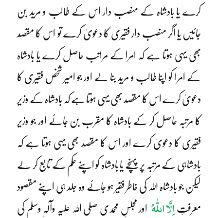
کرے یا بادشاہ کے منصب دار اس کے طالب و مرید بن
جائیں یا اگر منصب دار فقیری کا دعویٰ کرے تو اس کا مقصد
بھی یہی ہوتا ہے کہ امرا کے مراتب حاصل کرے یا بادشاہ
کے امرا کو اپنا طالب و مرید بنا لے اور جو امیر شخص فقیری کا
دعویٰ کرے اس کا مقصد بھی یہی ہوتا ہے کہ بادشاہ کے وزیر
کا مرتبہ حاصل کر کے بادشاہ کا مقرب بن جائے اور جو وزیر
فقیری کا دعویٰ کرے اور اس کا مقصد بھی یہی ہوتا ہے کہ
بادشاہی کے مرتبہ پر پہنچے یا بادشاہ کو اپنے حکم کے تابع کر لے
لیکن جو بادشاہ اللہ کی خاطر فقیر ہو جائے وہ جلد ہی اپنے مقصود
اِلَّا اللّٰہُ
معرفتِ
اور مجلسِ محمدی صلی اللہ علیہ وآلہٖ وسلم کی