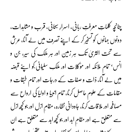
چنانچہ کلماتِ معرفتِ ربانی، اسرارِ سبحانی، قرب و مشاہدات،
دونوں جہانوں کو تسخیر کر کے اپنے تصرف میں لے آنا، عرش
سے تحت الثریٰ تک ہر زمین اور ہر ملک کی سیر، جن و
انس‘ تمام ملائکہ اور مؤکلات اور ملکِ سلیمانی ؑکو اپنے قبضہ
میں لے آنا، ذات و صفات کے درجات اور تمام طبقات و
مقامات کے علوم حاصل کرنا، تمام انبیا و اولیا کی ارواح سے
مصافحہ اور ملاقات کرنا، جاودانی نظارہ، مقامِ ازل اور جو کچھ ازل
سے متعلق ہے اور مقامِ ابد اور جو کچھ ابد سے متعلق ہے ان