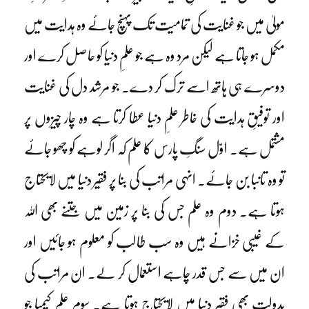
مولیٰ میں جو غنایت کی تمامیت تک پہنچ جائے وہ ہدایت میں
مکمل ہو جاتا ہے لیکن مرد وہ ہے جو علمِ دنیا کو حاصل کرے اور
دوسرے ہی ہاتھ اسے ترک کر دے۔ جو مرشد دل کی غنایت
اور توفیقِ ہدایت کی خاطر علمِ دنیا عطا کرتا ہے وہ چار چیزوں پر
مشتمل ہے۔ اوّل سنگِ پارس کا علم کہ اگر لوہے کو چھو جائے
تو وہ تانبا بن جائے۔ انہی مراتب کی بنا پر فقیر دنیا میں لایحتاج
ہوتا ہے۔ دوم وہ علم جس کی بنا پر زمین میں جتنے بھی اللہ
کے غیبی خزانے ہیں وہ سب طالب کو معلوم ہو جائیں اور
ان میں سے جس قدر چاہے استعمال کر لے۔ ان مراتب کی
بدولت بھی فقیر دنیا میں لایحتاج ہوتا ہے۔ سوم علمِ کیمیا جو