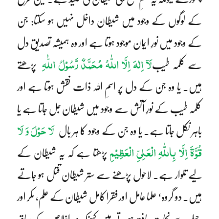
کے لوگوں کے وجود میں شیطان داخل نہیں ہو سکتا: جن
کے وجود میں نورِ ایمان موجود ہوتا ہے اور وہ ہمیشہ تصدیقِ دل
لَآ اِلٰہَ اِلَّا اللّٰہُ مُحَمَّدٌ رَّسُوْلُ اللّٰہِ
سے کلمہ طیب
پڑھتے
ہیں۔ یا وہ جن کے دل پر اسمِ اللہ ذات نقش ہوتا ہے اور
کلمہ طیب کے نورِ آتش سے وجود میں شیطان جل جاتا ہے یا
لَا حَوْلَ وَ لَا
باہر نکل جاتا ہے۔ یا وہ جن کے وجود کا ہر بال
قُوَّۃَ اِلَّا بِاللّٰہِ الْعَلِیِّ الْعَظِیْمِ
پڑھتا ہے کہ یہ شیطان کے
لیے تلوار ہے۔ لاحول پڑھنے سے ستر شیطان قتل ہو جاتے
ہیں۔ دو گروہ‘ علما عامل اور فقرا کامل شیطان کے علم، مکر اور
حیلے سے نجات یافتہ ہوتے ہیں کیونکہ وہ اخلاص کے ساتھ