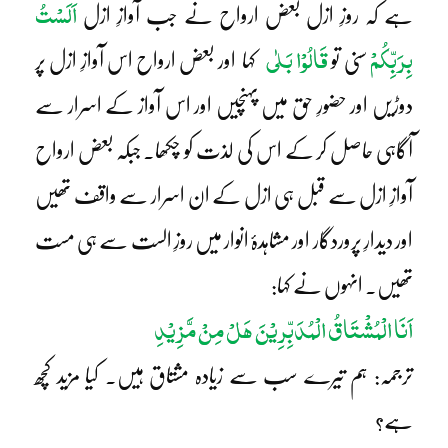
اَلَسْتُ
ہے کہ روزِ ازل بعض ارواح نے جب آوازِ ازل
بِرَبِّکُمْ
قَالُوْا بَلٰی
سنی تو
کہا اور بعض ارواح اس آوازِ ازل پر
دوڑیں اور حضورِ حق میں پہنچیں اور اس آواز کے اسرار سے
آگاہی حاصل کر کے اس کی لذت کو چکھا۔ جبکہ بعض ارواح
آوازِ ازل سے قبل ہی ازل کے ان اسرار سے واقف تھیں
اور دیدارِ پروردگار اور مشاہدۂ انوار میں روزِ الست سے ہی مست
تھیں۔ انہوں نے کہا:
اَنَا الْمُشْتَاقُ الْمُدَبِّرِیْنَ ھَلْ مِنْ مَّزِیْدِ
ترجمہ: ہم تیرے سب سے زیادہ مشتاق ہیں۔ کیا مزید کچھ
ہے؟