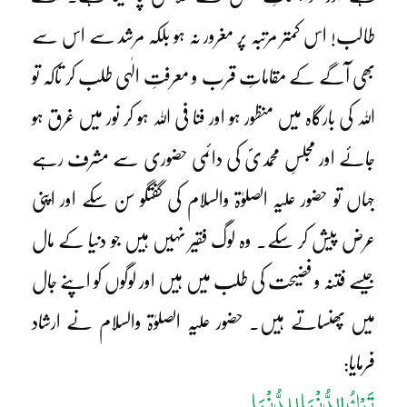
طالب! اس کمتر مرتبہ پر مغرور نہ ہو بلکہ مرشد سے اس سے
بھی آگے کے مقاماتِ قرب و معرفتِ الٰہی طلب کر تاکہ تو
اللہ کی بارگاہ میں منظور ہو اور فنا فی اللہ ہو کر نور میں غرق ہو
جائے اور مجلسِ محمدیؐ کی دائمی حضوری سے مشرف رہے
جہاں تو حضور علیہ الصلوٰۃ والسلام کی گفتگو سن سکے اور اپنی
عرض پیش کر سکے۔ وہ لوگ فقیر نہیں ہیں جو دنیا کے مال
جیسے فتنہ و فضیحت کی طلب میں ہیں اور لوگوں کو اپنے جال
میں پھنساتے ہیں۔ حضور علیہ الصلوٰۃ والسلام نے ارشاد
فرمایا:
تَرْکُ الدُّنْیَا لِلدُّنْیَا