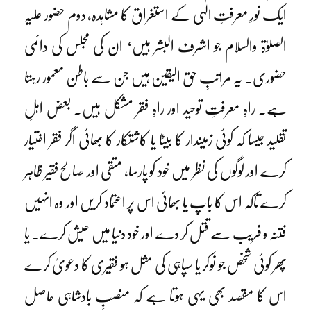
ایک نورِ معرفتِ الٰہی کے استغراق کا مشاہدہ، دوم حضور علیہ
الصلوٰۃ والسلام جو اشرف البشر ہیں‘ ان کی مجلس کی دائمی
حضوری۔ یہ مراتبِ حق الیقین ہیں جن سے باطن معمور رہتا
ہے۔ راہِ معرفتِ توحید اور راہِ فقر مشکل ہیں۔ بعض اہلِ
تقلید جیسا کہ کوئی زمیندار کا بیٹا یا کاشتکار کا بھائی اگر فقر اختیار
کرے اور لوگوں کی نظر میں خود کو پارسا، متقی اور صالح فقیر ظاہر
کرے تاکہ اس کا باپ یا بھائی اس پر اعتماد کریں اور وہ انہیں
فتنہ و فریب سے قتل کر دے اور خود دنیا میں عیش کرے۔ یا
پھر کوئی شخص جو نوکر یا سپاہی کی مثل ہو فقیری کا دعویٰ کرے
اس کا مقصد بھی یہی ہوتا ہے کہ منصبِ بادشاہی حاصل