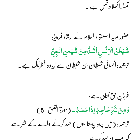
تمہارا کھلا دشمن ہے۔
حضور علیہ الصلوٰۃ والسلام نے ارشاد فرمایا:
شَیْطٰنُ الْاِنْسِ اَشَدُّ مِنْ شَیْطٰنِ الْجِنِّ
ترجمہ: انسانی شیطان جن شیطان سے زیادہ خطرناک ہے۔
فرمانِ حق تعالیٰ ہے:
وَ مِنْ شَرِّ حَاسِدٍ اِذَا حَسَدَ۔
(سورۃ الفلق۔5)
ترجمہ: (میں پناہ چاہتا ہوں) حسد کرنے والے کے شر سے
کہ جب وہ حسد کرے۔