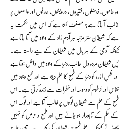
وہ عالموں، فاضلوں، فقیروں، درویشوں، عارفوں اور واصلوں پر
غالب آ جاتا ہے؟ مصنف کہتا ہے کہ اس میں حکمت یہ
ہے کہ شیطان ستر مرتبہ ہر آدم زاد کے وجود میں آتا جاتا ہے
کیونکہ آدمی کے ہر بال میں شیطان کے لیے راستہ ہے۔
پس شیطان مردہ دل طالب ِ دنیا کے وجود میں داخل ہوتا ہے
اور نفسِ امارہ کو دنیا کے طمع کا علم دیتا ہے اور طمع وجود میں
خناس اور خرطوم کو وسوسہ اور خطرات سے زندہ کرتی ہے۔ اس
طمع کے علم سے شیطان لوگوں پر غالب آتا ہے اور لوگ اس
کے حکم کے تابعدار ہو جاتے ہیں اور طمع و حرص کو نہیں
چھوڑتے کیونکہ یہ علمِ طمع ہی شیطان کی کلید ہے۔ تین طرح