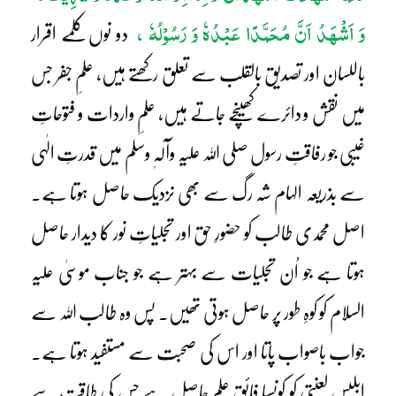
وَ اَشْھَدُ اَنَّ مُحَمَّدًا عَبْدُہٗ وَ رَسُوْلُہٗ ،
دو نوں کلمے اقرار
باللسان اور تصدیق بالقلب سے تعلق رکھتے ہیں، علمِ جفر جس
میں نقش و دائرے کھینچے جاتے ہیں، علمِ واردات و فتوحاتِ
غیبی جو رفاقتِ رسول صلی اللہ علیہ وآلہٖ وسلم میں قدرتِ الٰہی
سے بذریعہ الہام شہ رگ سے بھی نزدیک حاصل ہوتا ہے۔
اصل محمدی طالب کو حضورِ حق اور تجلیاتِ نور کا دیدار حاصل
ہوتا ہے جو اُن تجلیات سے بہتر ہے جو جناب موسیٰ علیہ
السلام کو کوہِ طور پر حاصل ہوتی تھیں۔ پس وہ طالب اللہ سے
جواب باصواب پاتا اور اس کی صحبت سے مستفید ہوتا ہے۔
ابلیس لعنتی کو کونسا فائق علم حاصل ہے جس کی طاقت سے