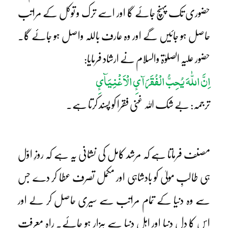
حضوری تک پہنچ جائے گا اور اسے ترک و توکل کے مراتب
حاصل ہو جائیں گے اور وہ عارف باللہ واصل ہو جائے گا۔
حضور علیہ الصلوٰۃ والسلام نے ارشاد فرمایا:
اِنَّ اللّٰہَ یُحِبُّ الْفُقَرَآئِ الْاَغْنِیَآئِ
ترجمہ: بے شک اللہ غنی فقرا کو پسند کرتا ہے۔
مصنف فرماتا ہے کہ مرشد کامل کی نشانی یہ ہے کہ روزِ اوّل
ہی طالبِ مولیٰ کو بادشاہی اور مکمل تصرف عطا کر دے جس
سے وہ دنیا کے تمام مراتب سے سیری حاصل کر لے اور
اس کا دل دنیا اور اہلِ دنیا سے بیزار ہو جائے۔ راہِ معرفتِ