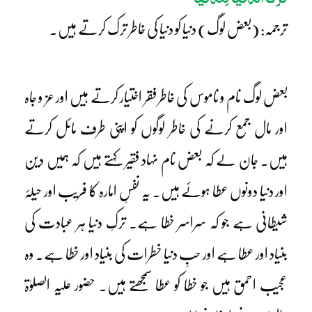
ترجمہ: (بعض لوگ) دنیا کو دنیا کی خاطر ترک کرتے ہیں۔
بعض لوگ نام و ناموس کی خاطر فقر اختیار کرتے ہیں اور عز و جاہ
اور مال جمع کرنے کی خاطر لوگوں کو اپنی طرف مائل کرتے
ہیں۔ جان لے کہ بعض نام نہاد فقیر کہتے ہیں کہ ہمیں دین
اور دنیا دونوں عطا ہوئے ہیں۔ یہ نفسِ امارہ کا فریب اور حیلۂ
شیطانی ہے جو کہ سراسر خطا ہے۔ ترکِ دنیا ہر عبادت کی
بنیاد اور عطا ہے اور حبِ دنیا خطرات کی بنیاد اور خطا ہے۔ وہ
عجیب احمق ہیں جو خطا کو عطا سمجھتے ہیں۔ حضور علیہ الصلوٰۃ