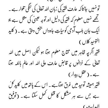
تو نہیں جانتا کہ عارف فقیر کی زبان اللہ تعالیٰ کی ننگی تلوار ہے۔
تجھے نہیں معلوم کہ فقیر کی دلیل اور توجہ عیسیٰؑ کی مثل ہے جو
ایک جان بلب آدمی کو حیاتِ جاوداں بخش دیتی ہے۔ (کلید
التوحید کلاں)
فقیر اگرچہ ظاہر میں محتاج معلوم ہوتا ہو لیکن اصل میں اللہ
تعالیٰ کے خزانوں پر قابض عارف ولی اللہ اور عالم باللہ ہوتا
ہے۔ (عقلِ بیدار)
فقیر ہمیشہ توحید میں غرق ہوتاہے۔ اس کے ہاتھ میں کلیدِ کلُ
ہے جس سے ہر مشکل کا قفل کھل سکتا ہے۔ (توفیق
الہدایت)