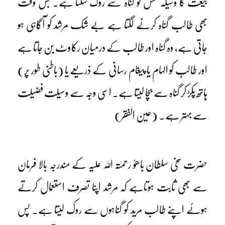
بیعت کا وسیلہ نفس کو گناہ سے روک سکتا ہے۔ جس وقت
بھی طالب گناہ کرنے لگتا ہے بے شک مرشد کو آگاہی ہو
جاتی ہے، وہ گناہ اور طالب کے درمیان رکاوٹ بن جاتا ہے
اور طالب کو الہام یا پیغام رسانی کے ذریعے یا (باطنی طور پر)
ہاتھ پکڑ کر گناہ سے بچا لیتا ہے۔ اسی وجہ سے وسیلت فضیلت
سے بہتر ہے۔ (عین الفقر)
حضرت سخی سلطان باھوُ رحمتہ اللہ علیہ کے مندرجہ بالا فرمان
سے بھی ثابت ہوتاہے کہ مرشد اپنا تصرف استعمال کرتے
ہوئے اپنے طالب مرید کو گناہوں سے روک لیتا ہے۔ پس