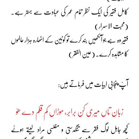
کامل فقیر کی ایک نظر تمام عمر کی عبادت سے بہتر ہے۔
(محبت الاسرار)
فقیر وہ ہے جو آنکھیں بند کرے تو کونین کے اٹھارہ ہزار عالموں
کا مشاہدہ کرے۔ (عین الفقر)
آپؒ پنجابی ابیات میں فرماتے ہیں:
زبان تاں میری کن برابر، موڑاں کم قلم دے ھوُ
کچھ جاہل لوگ فقر سے تنگدستی و مفلسی مراد لیتے ہوئے