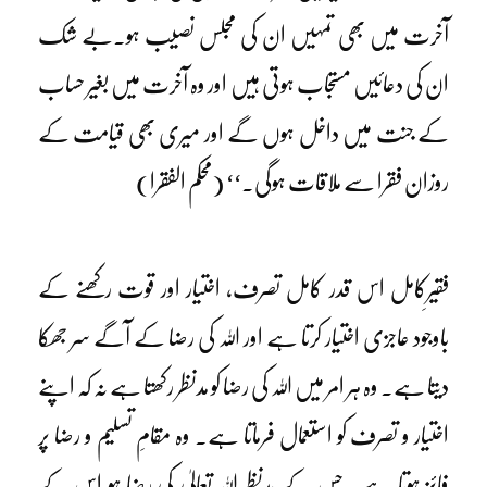
آخرت میں بھی تمہیں ان کی مجلس نصیب ہو۔بے شک
ان کی دعائیں مستجاب ہوتی ہیں اور وہ آخرت میں بغیر حساب
کے جنت میں داخل ہوں گے اور میری بھی قیامت کے
روزان فقرا سے ملاقات ہوگی۔‘‘ (محکم الفقرا)
فقیرِکامل اس قدر کامل تصرف، اختیار اور قوت رکھنے کے
باوجود عاجزی اختیار کرتا ہے اور اللہ کی رضا کے آگے سر جھکا
دیتا ہے۔ وہ ہر امر میں اللہ کی رضا کو مدنظر رکھتا ہے نہ کہ اپنے
اختیار و تصرف کو استعمال فرماتا ہے۔ وہ مقامِ تسلیم و رضا پر
فائز ہوتا ہے۔ جس کے مدنظر اللہ تعالیٰ کی رضا ہو اس کے