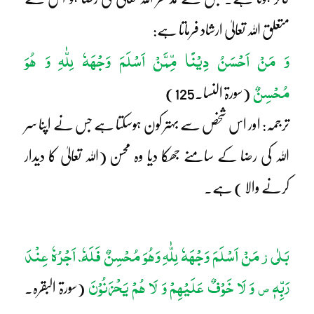
متعلق اللہ تعالیٰ ارشاد فرماتا ہے:
وَ مَنْ اَحْسَنُ دِیْنًا مِّمَّنْ اَسْلَمَ وَجْھَہٗ لِلّٰہِ وَ ھُوَ
مُحْسِنٌ
(سورۃ النسا۔125)
ترجمہ: اور اس شخص سے بہتر کون ہوسکتا ہے جس نے اپنا سر
اللہ کی رضا کے سامنے جھکا دیا وہ محسن (اللہ تعالیٰ کا دیدار
کرنے والا ) ہے۔
بَلٰی
مَنْ اَسْلَمَ وَجْھَہٗ لِلّٰہِ وَھُوَ مُحْسِنٌ فَلَہٗ ٓ اَجْرُہٗ عِنْدَ
ژ
رَبِّہٖ
وَ لَا خَوْفٌ عَلَیْھِمْ وَ لَا ھُمْ یَحْزَنُوْنَ
ص
(سورۃ البقرہ۔