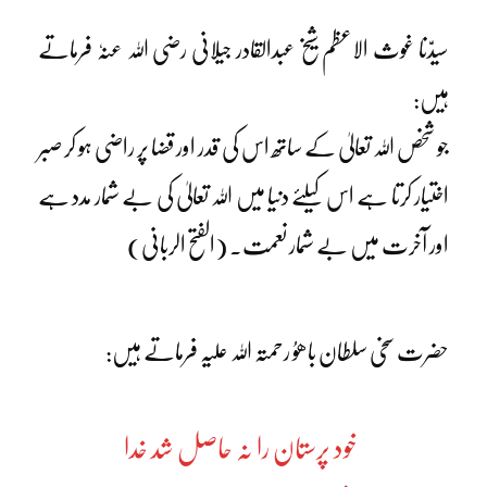
سیدّنا غوث الاعظم شیخ عبدالقادر جیلانی رضی اللہ عنہٗ فرماتے
ہیں:
جو شخص اللہ تعالیٰ کے ساتھ اس کی قدر اور قضا پر راضی ہو کر صبر
اختیار کرتا ہے اس کیلئے دنیا میں اللہ تعالیٰ کی بے شمار مدد ہے
اور آخرت میں بے شمار نعمت۔ (الفتح الربانی)
حضرت سخی سلطان باھوُ رحمتہ اللہ علیہ فرماتے ہیں:
خود پرستان را نہ حاصل شد خدا