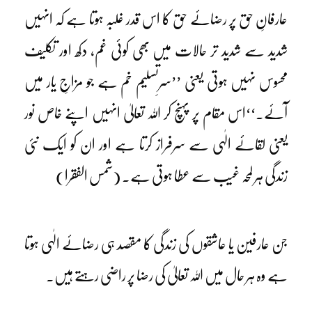
عارفانِ حق پر رضائے حق کا اس قدر غلبہ ہوتا ہے کہ انہیں
شدید سے شدید تر حالات میں بھی کوئی غم، دکھ اور تکلیف
محسوس نہیں ہوتی یعنی ’’سرِتسلیم خم ہے جو مزاجِ یار میں
آئے۔‘‘اس مقام پر پہنچ کر اللہ تعالیٰ انہیں اپنے خاص نور
یعنی لقائے الٰہی سے سرفراز کرتا ہے اور ان کو ایک نئی
زندگی ہر لمحہ غیب سے عطا ہوتی ہے۔ (شمس الفقرا)
جن عارفین یا عاشقوں کی زندگی کا مقصد ہی رضائے الٰہی ہوتا
ہے وہ ہر حال میں اللہ تعالیٰ کی رضا پر راضی رہتے ہیں۔