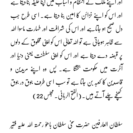
اور اپنے ملک کے انتظام و اسباب میں اپنا خلیفہ بنا دیتا ہے
اور اس کو اپنے خزائن کا امین بنا دیتا ہے۔ اسی طرح جب
دل صحیح ہو جاتاہے اور اس کی شرافت اور طہارت ماسوا اللہ
سے ظاہر ہوجاتی ہے تو اللہ تعالیٰ اس کو اپنی مخلوق کے دلوں
پر قبضہ دے دیتا ہے اور اس کو اپنی سلطنت یعنی دنیا اور
آخرت میں حکومت بخشتا ہے۔ پس وہ اپنے مریدین و
قاصدین کا کعبہ بن جاتا ہے تو سب اسی طرف جوق در جوق
کھنچے چلے آتے ہیں۔ (الفتح الربانی۔ مجلس 22)
سلطان العارفین حضرت سخی سلطان باھوُ رحمتہ اللہ علیہ فقیر