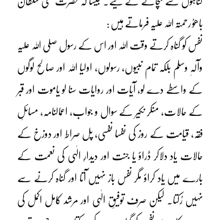
گناہوں سے بچانے کے لیے۔ جیسا کہ حضرت سخی سلطان
باھوُ رحمتہ اللہ علیہ فرماتے ہیں :
نفس کو گناہ کرتے وقت اللہ اور اس کے رسول صلی اللہ علیہ
وآلہٖ وسلم بلکہ تمام نبیوں، رسولوں، اولیا اللہ اور صالح لوگوں
کے واسطے دے لو، آیات اور روایات سنا لو یاموت اور قبر
کے حالات، منکر نکیر کے سوال و جواب، اعمالنامہ، مسائلِ
فقہ، قیامت کے روز کی نفسا نفسی، پل صراط اور دوزخ کے
حالات یاد دلاکر ڈراؤ یا جنت اور دیدارِ الٰہی کی نعمت کے
بارے میں یاد کراؤ مگر نفس باز نہیں آتا اور گناہ کرنے سے
نہیں رُکتا۔ لیکن صرف توفیقِ الٰہی اور مرشد کامل اکمل کی