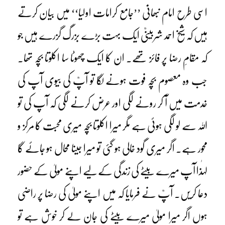
اسی طرح امام نبھانیؒ ’’جامع کرامات اولیا‘‘ میں بیان کرتے
ہیں کہ شیخ احمد شربینیؒ ایک بہت بڑے بزرگ گزرے ہیں جو
کہ مقامِ رضا پر فائز تھے۔ ان کا ایک چھوٹا سا اکلوتا بچہ تھا۔
جب وہ معصوم بچہ فوت ہونے لگا تو آپؒ کی بیوی آپ کی
خدمت میں آ کر رونے لگی اور عرض کرنے لگی کہ آپ کی تو
اللہ سے لو لگی ہوئی ہے مگر میرا اکلوتا بچہ میری محبت کا مرکز و
محور ہے۔ اگر میری گود خالی ہو گئی تو میرا جینا محال ہو جائے گا
لہٰذا آپ میرے بیٹے کی زندگی کے لیے اپنے مولیٰ کے حضور
دعا کریں۔ آپؒ نے فرمایا کہ میں اپنے مولیٰ کی رضا پر راضی
ہوں اگر میرا مولیٰ میرے بیٹے کی جان لے کر خوش ہے تو