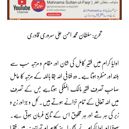
تحریر: سلطان محمد احسن علی سروری قادری
اولیا کرام میں فقیرِ کامل کی شان اور مقام و مرتبہ سب سے
بلند اور منفرد ہوتا ہے۔ وہ فنا فی اللہ بقا باللہ کے مرتبہ کا حامل
صاحبِ تصرف فقیر مالک الملکی ہوتاہے جس کے تصرف
میں اللہ تعالیٰ کے تمام خزانے ہوتے ہیں۔ کل و جز اور زیر و
زبر کی ہر شے اور ہر مخلوق اس کے تابع فرمان ہوتی ہے۔
صوفیا اور اولیاکرام نے بھی اپنے کلام اور تصانیف میں فقرا