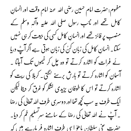
مفہوم:حضرت امام حسین رضی اللہ عنہٗ امامِ وقت اور انسانِ
کامل تھے اور نائبِ رسول صلی اللہ علیہ وآلہٖ وسلم کے
منصب پر فائز تھے اور انسانِ کامل کسی کی بیعت کر ہی نہیں
سکتا۔ انسانِ کامل کی زبان کنُ کی زبان ہوتی ہے اگر آپؓ دریا
ئے فرات کو اشارہ کرتے تو وہ چل کر خیموں تک آجاتا ۔
آسمان کو اشارہ کرتے تو بارش برسنے لگتی۔ کربلا کی ریت کو
اشارہ کرتے تو اس کا طوفان یزیدی لشکر کو غرق کر دیتا لیکن
ایک طرف یہ سب کچھ تھا اور دوسری طرف اللہ تعالیٰ کی رضا
۔ آپؓ نے اللہ تعالیٰ کی رضا کے سامنے سرِتسلیم خم کر دیا۔
حضرت سخی سلطان باھوؒ اسی طرف اشارہ فر مارہے ہیں کہ