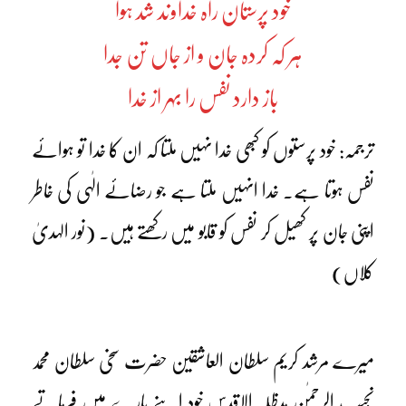
خود پرستان راہ خداوند شد ہوا
ہر کہ کردہ جان و از جاں تن جدا
باز دارد نفس را بہر از خدا
ترجمہ: خود پرستوں کو کبھی خدا نہیں ملتا کہ ان کا خدا تو ہوائے
نفس ہوتا ہے۔ خدا انہیں ملتا ہے جو رضائے الٰہی کی خاطر
اپنی جان پر کھیل کر نفس کو قابو میں رکھتے ہیں۔ (نور الہدیٰ
کلاں)
میرے مرشد کریم سلطان العاشقین حضرت سخی سلطان محمد
نجیب الرحمٰن مدظلہ الاقدس خود اپنے بارے میں فرماتے