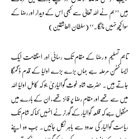
ہیں ’’ہم نے اللہ تعالیٰ سے کبھی اس کے دیدار اور رضا کے
سوا کچھ نہیں مانگا۔‘‘ (سلطان العاشقین)
تاہم تسلیم و رضا کے مقام تک رسائی اور استقامت ایک
ایسا کٹھن مرحلہ ہے جہاں بڑے بڑے اولیا کے قدم ڈگمگا
جاتے ہیں۔ حضرت شاہ غوث گوالیاریؒ جو کہ کامل اولیا اللہ
میں سے تھے اور مقامِ رضا پر فائز تھے، ان کے بارے میں
منقول ہے کہ قلعہ گوالیار کے گورنر نے انہیں کہا کہ شام تک
ریاست گوالیار کی حدود سے باہر نکل جائیں۔ جب وہ اپنے