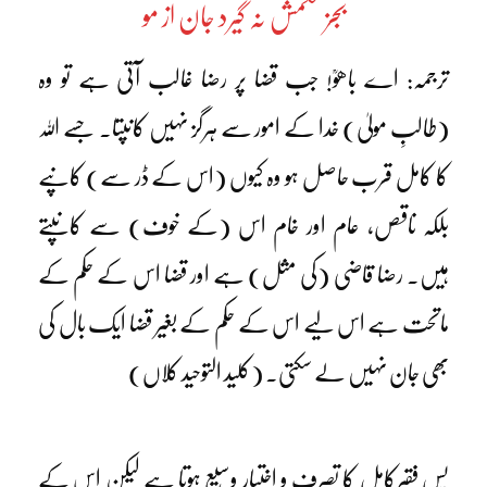
بجز حکمش نہ گیرد جان از مو
ترجمہ: اے باھوؒ! جب قضا پر رضا غالب آتی ہے تو وہ
(طالبِ مولیٰ) خدا کے امور سے ہرگز نہیں کانپتا۔ جسے اللہ
کا کامل قرب حاصل ہو وہ کیوں (اس کے ڈر سے) کانپے
بلکہ ناقص، عام اور خام اس (کے خوف) سے کانپتے
ہیں۔ رضا قاضی (کی مثل) ہے اور قضا اس کے حکم کے
ماتحت ہے اس لیے اس کے حکم کے بغیر قضا ایک بال کی
بھی جان نہیں لے سکتی۔ (کلید التوحید کلاں)
پس فقیرِکامل کا تصرف و اختیار وسیع ہوتا ہے لیکن اس کے