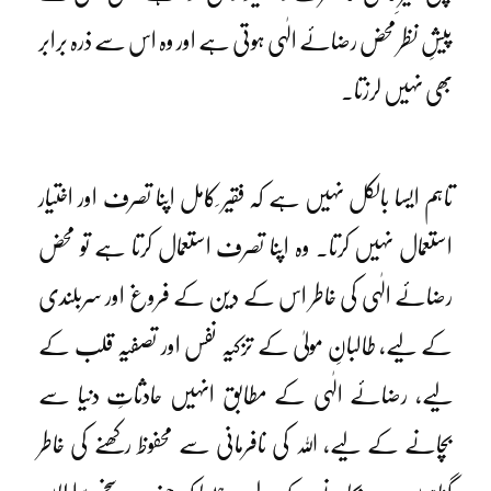
پیشِ نظر محض رضائے الٰہی ہوتی ہے اور وہ اس سے ذرہ برابر
بھی نہیں لرزتا۔
تاہم ایسا بالکل نہیں ہے کہ فقیر ِکامل اپنا تصرف اور اختیار
استعمال نہیں کرتا۔ وہ اپنا تصرف استعمال کرتا ہے تو محض
رضائے الٰہی کی خاطر اس کے دین کے فروغ اور سربلندی
کے لیے، طالبانِ مولیٰ کے تزکیہ نفس اور تصفیہ قلب کے
لیے، رضائے الٰہی کے مطابق انہیں حادثاتِ دنیا سے
بچانے کے لیے، اللہ کی نافرمانی سے محفوظ رکھنے کی خاطر