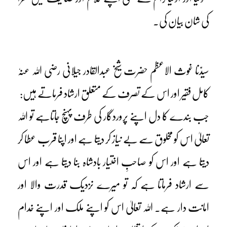
کی شان بیان کی۔
سیدّنا غوث الاعظم حضرت شیخ عبدالقادر جیلانی رضی اللہ عنہٗ
کامل فقیر اور اس کے تصرف کے متعلق ارشاد فرماتے ہیں:
جب بندے کا دل اپنے پروردگار کی طرف پہنچ جاتاہے تو اللہ
تعالیٰ اس کو مخلوق سے بے نیاز کر دیتا ہے اور اپنا قرب عطا کر
دیتا ہے اور اس کو صاحبِ اختیار بادشاہ بنا دیتا ہے اور اس
سے ارشاد فرماتا ہے کہ تو میرے نزدیک قدرت والا اور
امانت دار ہے۔ اللہ تعالیٰ اس کو اپنے ملک اور اپنے خدام