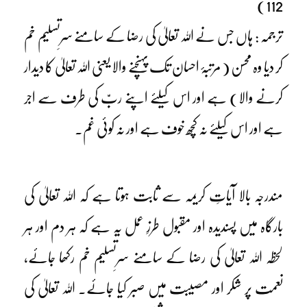
112)
ترجمہ : ہاں جس نے اللہ تعالیٰ کی رضا کے سامنے سرِتسلیم خم
کر دیا وہ محسن ( مرتبۂ احسان تک پہنچنے والا یعنی اللہ تعالیٰ کا دیدار
کرنے والا) ہے اور اس کیلئے اپنے ربّ کی طرف سے اجر
ہے اور اس کیلئے نہ کچھ خوف ہے اور نہ کوئی غم۔
مندرجہ بالا آیاتِ کریمہ سے ثابت ہوتا ہے کہ اللہ تعالیٰ کی
بارگاہ میں پسندیدہ اور مقبول طرزِ عمل یہ ہے کہ ہر دم اور ہر
لحظہ اللہ تعالیٰ کی رضا کے سامنے سرِتسلیم خم رکھا جائے،
نعمت پر شکر اور مصیبت میں صبر کیا جائے۔ اللہ تعالیٰ کی