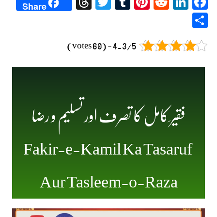
Threads
Twitter
Tumblr
Pinterest
Reddit
LinkedIn
Facebook
Share
Share
4.3/5 - (60 votes)
فقیر ِکامل کا تصرف اور تسلیم
و رضا
Fakir-e-Kamil Ka Tasaruf
Aur Tasleem-o-Raza