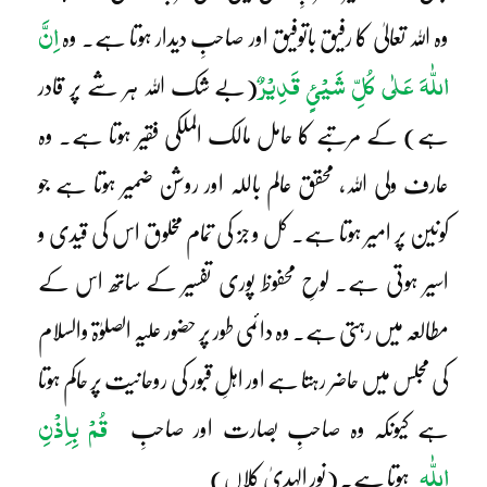
اِنَّ
وہ اللہ تعالیٰ کا رفیق باتوفیق اور صاحبِ دیدار ہوتا ہے۔ وہ
اللّٰہَ عَلٰی کُلِّ شَیْئٍ قَدِیْرٌ
(بے شک اللہ ہر شے پر قادر
ہے) کے مرتبے کا حامل مالک الملکی فقیر ہوتا ہے۔ وہ
عارف ولی اللہ، محقق عالم باللہ اور روشن ضمیر ہوتا ہے جو
کونین پر امیر ہوتا ہے۔ کل و جز کی تمام مخلوق اس کی قیدی و
اسیر ہوتی ہے۔ لوحِ محفوظ پوری تفسیر کے ساتھ اس کے
مطالعہ میں رہتی ہے۔ وہ دائمی طور پر حضور علیہ الصلوٰۃ والسلام
کی مجلس میں حاضر رہتا ہے اور اہلِ قبور کی روحانیت پر حاکم ہوتا
قُمْ بِاِذْنِ
ہے کیونکہ وہ صاحبِ بصارت اور صاحبِ
اللّٰہ
ہوتا ہے۔ (نور الہدیٰ کلاں)