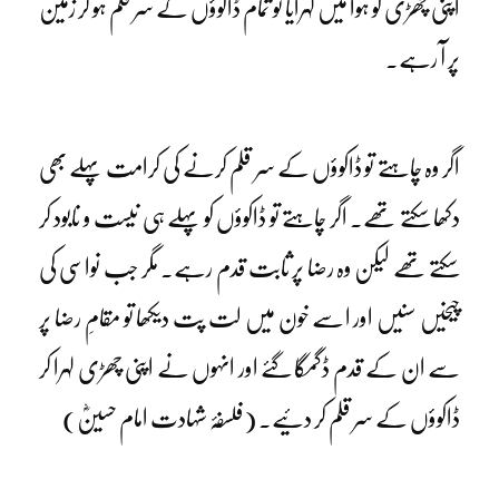
اپنی چھڑی کو ہوا میں لہرایا تو تمام ڈاکوؤں کے سر قلم ہو کر زمین
پر آ رہے۔
اگر وہ چاہتے تو ڈاکوؤں کے سر قلم کرنے کی کرامت پہلے بھی
دکھا سکتے تھے۔ اگر چاہتے تو ڈاکوؤں کو پہلے ہی نیست و نابود کر
سکتے تھے لیکن وہ رضا پر ثابت قدم رہے۔ مگر جب نواسی کی
چیخیں سنیں اور اسے خون میں لت پت دیکھا تو مقامِ رضا پر
سے ان کے قدم ڈگمگا گئے اور انہوں نے اپنی چھڑی لہرا کر
ڈاکوؤں کے سر قلم کر دئیے۔ (فلسفۂ شہادت امام حسینؓ)