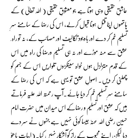
عاشقِ حقیقی وہی ہوتا ہے جو معشوقِ حقیقی ( اللہ تعالیٰ) کے
ہاتھوں اپنا قتل ہونا قبول کرلے، اس کی رضا کے سامنے سرِ
تسلیم خم کر دے اور باوجود تکالیف اور مصائب کے، نہ تو راہ ِ
عشق سے منہ موڑے اور نہ ہی تسلیم ورضا کی راہ میں اس
کے قدم متزلزل ہوں خواہ سینکڑوں تلواریں اس کے جسم کو
چھلنی کر دیں۔ اصولِ عشق تو یہی ہے کہ اس کی رضا کے
سامنے سرِ تسلیم خم کر دیا جائے۔آپ رحمتہ اللہ علیہ فرماتے
ہیں کہ عشق اور تسلیم و رضاکے اس میدان میں حضرت امام
حسین رضی اللہ عنہٗ جیسا کوئی نہیں ہے جنہوں نے سر دے
دیا لیکن اپنے محبوب کے راز کو آشکار نہیں کیا۔ (ابیاتِ باھوؒ