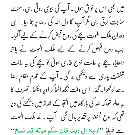
میں بھی اس پر خوش ہوں۔ آپ کی بیوی روتی رہی، منت
سماجت کرتی رہی مگر آپ کا دل اللہ کی رضا پر جما رہا۔ اسی
دوران ملک الموت بچے کی روح قبض کرنے کے لیے آگیا۔
جب روح قبض کرنے کے لیے ملک الموت نے ہاتھ
بڑھایا، بچے پر حالتِ نزع طاری ہوئی تو بچے کی یہ حالت
شفقتِ پدری سے دیکھی نہ گئی۔ آپؒ کے قدم مقامِ رضا
سے لڑکھڑا گئے۔ اسی وقت نگاہ اٹھا کر اوپر دیکھا۔ تصرف کا
یہ عالم تھا کہ اللہ کی بارگاہ میں التجا کے انداز میں دیکھنے کی دیر
تھی کہ لوحِ محفوظ پر تقدیر بدل گئی۔ آپؒ نے ملک الموت
ارجع الی ربک فان حکم موتہ قد نسخ
سے فرمایا ’’
‘‘