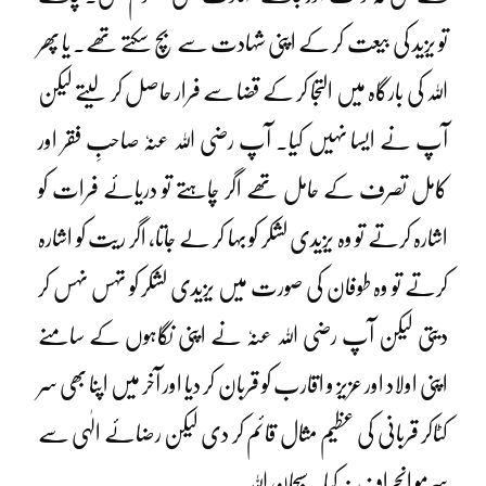
تو یزید کی بیعت کر کے اپنی شہادت سے بچ سکتے تھے۔ یا پھر
اللہ کی بارگاہ میں التجا کر کے قضا سے فرار حاصل کر لیتے لیکن
آپ نے ایسا نہیں کیا۔ آپ رضی اللہ عنہٗ صاحبِ فقر اور
کامل تصرف کے حامل تھے اگر چاہتے تو دریائے فرات کو
اشارہ کرتے تو وہ یزیدی لشکر کو بہا کر لے جاتا، اگر ریت کو اشارہ
کرتے تو وہ طوفان کی صورت میں یزیدی لشکر کو تہس نہس کر
دیتی لیکن آپ رضی اللہ عنہٗ نے اپنی نگاہوں کے سامنے
اپنی اولاد اور عزیز و اقارب کو قربان کر دیا اور آخر میں اپنا بھی سر
کٹاکر قربانی کی عظیم مثال قائم کر دی لیکن رضائے الٰہی سے
سرمو انحراف نہ کیا۔ سبحان اللہ