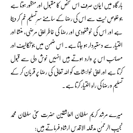
بارگاہ میں ایمان صرف اس شخص کا مقبول اور منظور ہوتا ہے
جو خلوصِ نیت سے اس کی رضا کے سامنے سرِتسلیم خم کر دیتا
ہے اور اس کی خوشنودی اور رضا کی خاطر اپنی مرضی، منشا اور
اختیار سے دستبردار ہو جاتا ہے۔ اس ضمن میں جو تکالیف اور
مصائب اس پر وارد ہوتے ہیں انہیں خوش دلی سے قبول
کرتا ہے اور اپنی خواہشات کو اللہ تعالیٰ کی رضا پر قربان کر کے
تسلیم و رضا کی راہ اختیار کرتا ہے۔
میرے مرشد کریم سلطان العاشقین حضرت سخی سلطان محمد
نجیب الرحمٰن مدظلہ الاقدس ارشاد فرماتے ہیں: