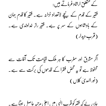
کے متعلق ارشاد فرماتے ہیں:
فقیر کے قدم کے نیچے لاتعداد خزانہ ہے۔ فقیر کا قدم جہان
کے بادشاہوں کے سر پر ہے۔ فقیر رازِ خداوندی ہے۔
(قربِ دیدار)
اگر مشرق اور مغرب کا ہر ملک قیامت تک آفات سے
محفوظ ہے تو یہ محض فقرا کے قدموں کی برکت سے ہے۔
(نور الہدیٰ کلاں)
جان لے کہ فقیر کو قربِ الٰہی میں اعلیٰ مرتبہ حاصل ہوتا ہے۔