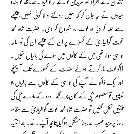
خاندان کے افراد اور مریدین کو لے کر گوالیار سے نکلے تو ہندو
لٹیروں نے یہ جان کر کہ ہمیں روکنے والا کوئی نہیں،پیچھے
سے حملہ کر دیا اور لوٹ مار شروع کر دی۔ حضرت شاہ محمد
غوث گوالیاریؒ کے گھوڑے پر ان کے پیچھے ان کی نو سالہ
نواسی سوار تھی جس کے کانوں میں سونے کی بالیاں تھیں۔
ڈاکو لوٹ مار کرتے ہوئے حضرت کے گھوڑے تک آ پہنچے
اور ایک ڈاکو نے آپؒ کی نواسی کے کانوں سے بالیاں جو
نوچیں تو معصوم بچی کے کان چِر گئے۔ درد کے مارے بچی کی
چیخیں نکل گئیں تو حضرت شاہ محمد غوث گوالیاریؒ سے مقامِ
رضا پر مزید ٹھہرے رہنا مشکل ہو گیا چنانچہ آپؒ نے بے اختیار