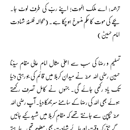
ترجمہ: اے ملک الموت! اپنے ربّ کی طرف لوٹ جا۔
بچے کی موت کا حکم منسوخ ہو چکا ہے۔ (بحوالہ فلسفۂ شہادت
امام حسینؓ)
تسلیم و رضا کی سب سے اعلیٰ مثال امام عالی مقام سیدّنا
حسین رضی اللہ عنہٗ نے میدانِ کربلا میں قائم کی جو رہتی دنیا
تک یاد رکھی جائے گی۔ جنہوں نے کامل تصرف رکھتے
ہوئے بھی اللہ کی رضا کے سامنے سرجھکا دیا۔ آپ رضی اللہ
عنہٗ بچپن سے جانتے تھے کہ مقامِ کربلا میں شہید کیے جائیں
گے حتیٰ کہ وقت اور جائے شہادت بھی معلوم تھی۔ چاہتے