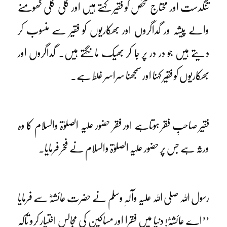
تنگدست اور محتاج شخص کو فقیر کہتے ہیں اور گلی گلی گھومنے
والے پیشہ ور گداگروں اور بھکاریوں کو فقیر سے منسوب کر
دیتے ہیں جو در در پر جا کر بھیک مانگتے ہیں۔ گداگروں اور
بھکاریوں کو فقیر کہنا اور سمجھنا سراسر غلط ہے۔
فقیر صاحبِ فقر ہوتاہے اور فقر حضور علیہ الصلوٰۃ والسلام کا وہ
ورثہ ہے جس پر حضور علیہ الصلوٰۃ والسلام نے فخر فرمایا۔
رسول اللہ صلی اللہ علیہ وآلہٖ وسلم نے حضرت عائشہؓ سے فرمایا
’’اے عائشہؓ! دنیا میں فقرا اور مساکین کی مجالس اختیار کرو تاکہ