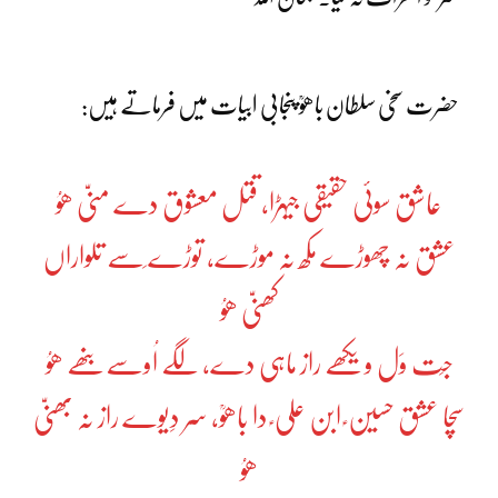
حضرت سخی سلطان باھوؒ پنجابی ابیات میں فرماتے ہیں:
عاشق سوئی حقیقی جیہڑا، قتل معشوق دے منیّ ھوُ
عشق نہ چھوڑے مکھ نہ موڑے، توڑے سَے تلواراں
کھنیّ ھوُ
جِت وَل ویکھے راز ماہی دے، لگے اُوسے بنھے ھوُ
سچا عشق حسین ؑ ابن علی ؑ دا باھوؒ، سر دِیوے راز نہ بھنیّ
ھوُ