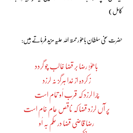
کامل)
حضرت سخی سلطان باھوُ رحمتہ اللہ علیہ مزید فرماتے ہیں:
باھوؒ! رضا بر قضا غالب چو گردد
ز کردہ از خدا ہرگز نہ لرزد
چرا لرزد کہ قرب اُو تمام است
پر آں لرزد قضا کہ ناقص عام خام است
رضا قاضی قضا در حکم بہ اُو