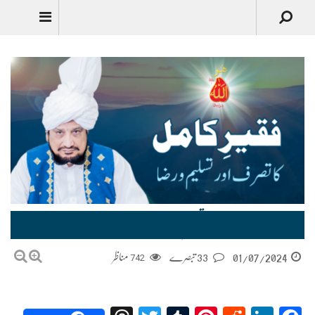
فقیر ِکامل کا تصرف اور تسلیم و رضا Fakir-e-Kamil Ka Tasaruf Aur Tasleem-o-Raza
01/07/2024
33 تبصرے
742
مناظر