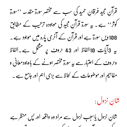
قرآنِ مجید فرقانِ حمید کی سب سے مختصر سورۃ مقدسہ ’’سورۃ
کوثر‘‘ ہے۔ یہ سورۃ قرآنِ مجید کی موجودہ ترتیب کے مطابق
108ویں سورۃ ہے اور قرآن کے آخری پارہ میں موجود ہے۔
یہ 3آیات 10الفاظ اور 43 حروف پر مشتمل ہے۔الفاظ
وحروف کے اعتبار سے یہ سورۃ مختصر ہونے کے باوجودمعانی و
مفاہیم اور موضوعات کے لحاظ سے بڑی اہم اور جامع ہے۔
شانِ نزول:
شانِ نزول یاسببِ نزول سے مراد وہ واقعہ اور پسِ منظر ہے