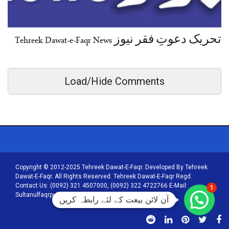
تحریک دعوتِ فقر نیوز Tehreek Dawat-e-Faqr News
Load/Hide Comments
Copyright © 2012-2025 Tehreek Dawat-E-Faqr. Developed By Tehreek
Dawat-E-Faqr. All Rights Reserved. Tehreek Dawat-E-Faqr Regd.
Contact Us: (0092) 321 4507000, (0092) 322 4722766 E-Mail:
1
Sultanulfaqrpublications@tehreekdawatefaqr.com
آن لائن بیعت کے لئے رابطہ کریں