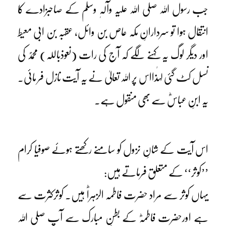
جب رسول اللہ صلی اللہ علیہ وآلہٖ وسلم کے صاحبزادے کا
انتقال ہوا تو سردارانِ مکہ عاص بن وائل، عقبہ بن ابی معیط
اور دیگر لوگ یہ کہنے لگے کہ آج کی رات (نعوذباللہ) محمدؐ کی
نسل کٹ گئی لہٰذااس پر اللہ تعالیٰ نے یہ آیت نازل فر مائی۔
یہ ابنِ عباسؓ سے بھی منقول ہے۔
اس آیت کے شانِ نزول کو سامنے رکھتے ہوئے صوفیا کرام
’’کوثر‘‘ کے متعلق فرماتے ہیں:
یہاں کوثر سے مراد حضرت فاطمہ الزہراؓ ہیں۔ کوثرکثرت سے
ہے اورحضرت فاطمہؓ کے بطنِ مبارک سے آپ صلی اللہ