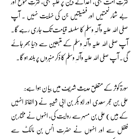
کثرتِ امت بھی، اعدائے دین پر غلبہ بھی، کثرتِ فتوح اور
بے شمار نعمتیں اور فضیلتیں جن کی نہایت نہیں ۔ آپ
صلی اللہ علیہ وآلہٖ وسلم کا سلسلہ قیامت تک جاری رہے گا۔
آپ صلی اللہ علیہ وآلہٖ وسلم کے متبعین سے دنیا بھر جائے
گی۔ آپ صلی اللہ علیہ وآلہٖ وسلم کا ذکر منبروں پر بلند ہو گا۔
سورۃ کوثر کے متعلق حدیث شریف میں بیا ن ہوا ہے:ِ
علی بن حجر سعدی اور ابو بکر بن ابی شیبہ نے (الفاظ انہیں
کے ہیں) علی بن مسہر سے روایت کی، انہوں نے مختار بن
فلفل سے اور انہوں نے حضرت انس بن مالکؓ سے