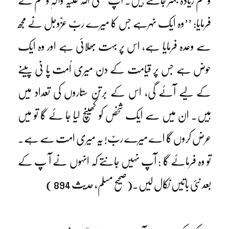
وسلم زیادہ بہتر جانتے ہیں۔ آپ صلی اللہ علیہ وآلہٖ وسلم نے
فرمایا: ’’وہ ایک نہرہے جس کا میرے ربّ عزّوجل نے مجھ
سے وعدہ فرمایا ہے، اس پر بہت بھلائی ہے اور وہ ایک
حوض ہے جس پر قیامت کے دن میری اُمت پا نی پینے
کے لیے آئے گی، اس کے برتن ستاروں کی تعداد میں
ہیں۔ ان میں سے ایک شخص کو کھینچ لیا جا ئے گا تو میں
عرض کروں گا اے میرے ربّ! یہ میری امت سے ہے۔
تو وہ فرمائے گا : آپ نہیں جانتے کہ انہوں نے آ پ کے
بعد نئی باتیں نکال لیں۔(صحیح مسلم، حدیث 894 )