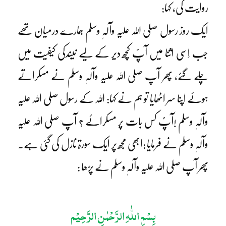
روایت کی، کہا:
ایک روز رسول صلی اللہ علیہ وآلہٖ وسلم ہمارے درمیان تھے
جب اِسی اثنا میں آپؐ کچھ دیر کے لیے نیندکی کیفیت میں
چلے گئے، پھر آپ صلی اللہ علیہ وآلہٖ وسلم نے مسکراتے
ہوئے اپنا سر اٹھایا تو ہم نے کہا: اللہ کے رسول صلی اللہ علیہ
وآلہٖ وسلم !آپؐ کس بات پر مسکرائے ؟ آپ صلی اللہ علیہ
وآلہٖ وسلم نے فرمایا :ابھی مجھ پر ایک سورۃ نازل کی گئی ہے۔
پھر آپ صلی اللہ علیہ وآلہٖ وسلم نے پڑھا :
بِسْمِ اللّٰہِ الرَّحْمٰنِ الرَّحِیْم