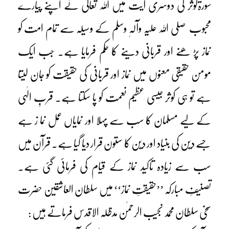
سورۃکوثر کی دوسری آیت میں اللہ تعالیٰ نے اپنے پیارے
محبوب صلی اللہ علیہ وآلہٖ وسلم کے وسیلہ سے تمام امت کو
نماز پڑ ھنے اور قربانی دینے کا حکم فرمایا ہے۔ جب ایک
مومن حقیقی معنوں میں نماز اور قربانی کی حقیقت کو جان لیتا
ہے تو ہی کوثر جیسی عظیم نعمت کو پا سکتا ہے۔ قربِ الٰہی
کے لیے مسلمان کا سب سے پہلا اور نمایاں عمل نما ز ہے
جسے دین کی بنیاد اور دین کا ستون قرار دیا گیا ہے۔ قرآن میں
سب سے زیادہ تاکید نماز کے قیام کی فرمائی گئی ہے۔
تصنیفِ مبارکہ ’’حقیقتِ نماز‘‘ میں سلطان العاشقین حضرت
سخی سلطان محمد نجیب الرحمٰن مدظلہ الاقدس فرماتے ہیں :