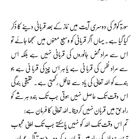
سورۃ کوثر کی دوسری آیت میں نماز کے بعد قربانی دینے کا ذکر
کیا گیا ہے۔ یہاں اگر قربانی کو وسیع معنوں میں سمجھا جائے تو
اس سے مرادمحض جانوروں کی قربانی نہیں ہے بلکہ اس
سے مراد نفس کی قربا نی ہے یا ہر اس چیز کی قربا نی ہے جو
بندے کو اللہ تعالیٰ کی یاد سے غافل رکھتی ہے۔ حقیقی بندگی
اس وقت تک حاصل نہیں ہوتی جب تک بندہ ہر شے کو
راہ ِحق میں قربان نہیں کردیتا۔اللہ تعالیٰ کا فرمان ہے:
تم اس وقت تک اللہ کو نہیں پاسکتے جب تک اپنی محبوب
ترین چیز اللہ کی راہ میں قربان نہ کر دو۔ (سورۃ آل عمران۔