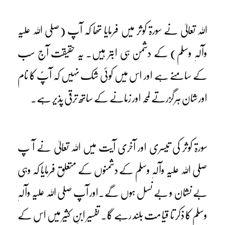
اللہ تعالیٰ نے سورۃ کوثر میں فرمایا تھا کہ آپ (صلی اللہ علیہ
وآلہٖ وسلم) کے دشمن ہی ابتر ہیں۔ یہ حقیقت آج سب
کے سامنے ہے اور اس میں کوئی شک نہیں کہ آپؐ کا نام
اور شان ہرگزرتے لمحہ اور زمانے کے ساتھ ترقی پذیر ہے۔
سورۃ کوثر کی تیسری اور آخری آیت میں اللہ تعالیٰ نے آ پ
صلی اللہ علیہ وآلہٖ وسلم کے دشمنوں کے متعلق فرمایا کہ وہی
بے نشان و بے نسل ہوں گے۔اور آپ صلی اللہ علیہ وآلہٖ
وسلم کا ذکر تا قیا مت بلند رہے گا۔ تفسیر ابنِ کثیر میں اس کے