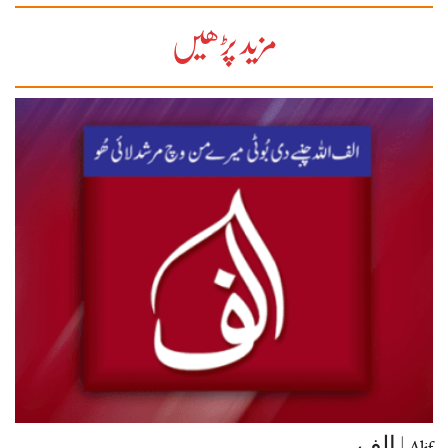
مزید پڑھیں