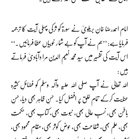
امام احمدرضا خان بریلویؒ نے سورۃ کو ثرکی پہلی آیت کا ترجمہ
فرمایا ہے: ’’ہم نے آپ کو بے شما ر خوبیاں عطا فرمائیں۔‘‘
اس آیت کی تفسیر میں سید محمد نعیم الدین مرا دآبادیؒ فرماتے
ہیں :
اللہ تعالیٰ نے آپ صلی اللہ علیہ وآلہٖ وسلم کو فضائلِ کثیرہ
عنایت کرکے تمام خلق پر افضل کیا۔ حسنِ ظاہر بھی دیا، حسنِ
باطن بھی، نسبِ عالی بھی، نبوت بھی، کتاب بھی، حکمت
بھی، علم بھی، شفاعت بھی، حوضِ کوثر بھی، مقامِ محمود بھی،