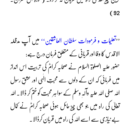
92)
’’
تعلیمات و فرمودات سلطان العاشقین‘‘
میں آپ مدظلہ
الاقدس کا وفا اور قربانی کے متعلق فرمان درج ہے:
حضور علیہ الصلوٰۃ السلام نے صحابہ کرامؓ کی تربیت اس انداز
میں فرمائی کہ ان کے دلوں سے محبتِ الٰہی اور عشقِ رسول
اللہ صلی اللہ علیہ وآلہٖ وسلم کے سوا ہر محبت کو ختم کر ڈالا۔ اللہ
تعالیٰ کی راہ میں جو بھی چیز حائل ہوئی صحابہ کرامؓ نے کمال
بے نیازی سے اسے اللہ کی راہ میں قربان کرڈالا۔