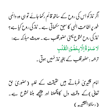
اگر نماز کو اس کی روح کے ساتھ قائم رکھا جائے تو ہی وہ دائمی
طور پر اطاعتِ الٰہی کا سبق سکھاتی ہے۔ نماز کی روح کیا ہے؟
نماز کی روح خشوع یعنی حضورِقلب ہے۔ حدیث مبارکہ ہے:
لَا صَلوٰ ۃَ اِلَّابِحُضُوْرِ الْقَلْبِ
ترجمہ :حضورِقلب کے بغیر نماز نہیں ہوتی۔
امام قشیریؒ فرماتے ہیں حقیقت کے غلبہ (حضوریٔ حق
تعالیٰ)کے وقت دل کاپگھلنا اور پیچھے ہٹنا خشوع ہے۔
(رسالۃالقشیریہ)