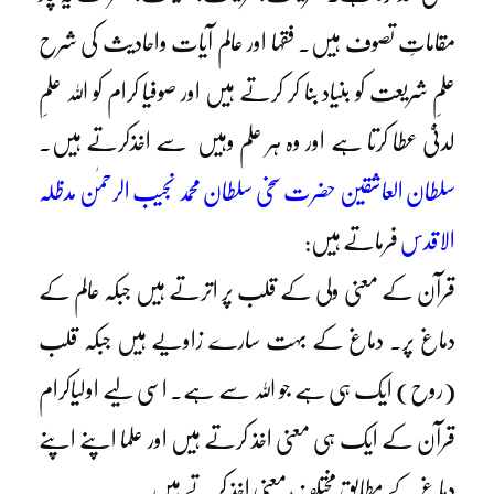
مقاماتِ تصوف ہیں۔ فقہا اور عالم آیات واحادیث کی شرح
علمِ شریعت کو بنیاد بنا کر کرتے ہیں اور صوفیا کرام کو اللہ علمِ
لدنیّ عطا کرتا ہے اور وہ ہر علم وہیں سے اخذکرتے ہیں۔
سلطان العاشقین حضرت سخی سلطان محمد نجیب الرحمٰن مدظلہ
الاقدس
فرماتے ہیں:
قرآن کے معنی ولی کے قلب پر اترتے ہیں جبکہ عالم کے
دماغ پر۔ دماغ کے بہت سارے زاویے ہیں جبکہ قلب
(روح) ایک ہی ہے جو اللہ سے ہے۔ اسی لیے اولیاکرام
قرآن کے ایک ہی معنی اخذ کرتے ہیں اور علما اپنے اپنے
دماغ کے مطابق مختلف معنی اخذ کرتے ہیں۔