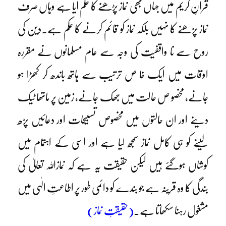
قرآنِ کریم میں جہاں بھی نماز پڑھنے کا حکم آیا ہے وہاں صرف
نماز پڑھنے کا نہیں بلکہ نماز کو قائم کرنے کا حکم ہے۔دین کی
روح سے نا واقفیت کی وجہ سے عام مسلمانوں نے مقررہ
اوقات میں ایک خا ص ترتیب سے ہاتھ باندھ کر کھڑا ہو
جانے، مخصو ص حالت میں جھک جانے، زمین پر ماتھا ٹیک
دینے اور ان حالتوں میں مخصوص تسبیحات اور دعائیں پڑھ
لینے کو ہی کامل نماز سمجھ لیا ہے اور اسی کے اہتمام میں
کوشاں ہوگئے ہیں لیکن حقیقت یہ ہے کہ نمازاللہ تعالیٰ کی
بندگی کا وہ قرینہ ہے جو بندے کو دائمی طور پر اطاعتِ الٰہی میں
مشغول رہنا سکھاتا ہے۔
(حقیقتِ نماز)