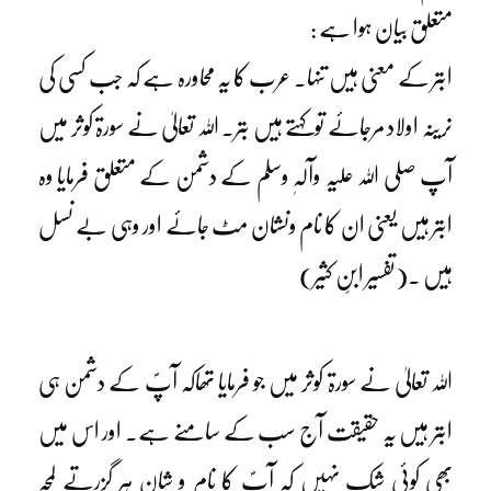
متعلق بیان ہوا ہے :
ابتر کے معنی ہیں تنہا۔ عرب کا یہ محاورہ ہے کہ جب کسی کی
نرینہ اولاد مرجائے توکہتے ہیں بتر۔ اللہ تعالیٰ نے سورۃ کوثر میں
آپ صلی اللہ علیہ وآلہٖ وسلم کے دشمن کے متعلق فرمایا وہ
ابتر ہیں یعنی ان کا نام ونشان مٹ جائے اور وہی بے نسل
ہیں ۔(تفسیر ابنِ کثیر)
اللہ تعالیٰ نے سورۃ کوثر میں جو فرمایا تھاکہ آپؐ کے دشمن ہی
ابتر ہیں یہ حقیقت آج سب کے سامنے ہے۔ اور اس میں
بھی کوئی شک نہیں کہ آپؐ کا نام و شان ہر گزرتے لمحہ