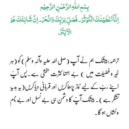
بِسْمِ اللّٰہِ الرَّحْمٰنِ الرَّحِیْم
اِنَّآ اَعْطَیْنٰکَ الْکَوْثَرَ۔ فَصَلِّ لِرَبِّکَ وَانْحَرْ۔ اِنَّ شَانِئَکَ ھُوَ
الْاَبْتَرُ
.
ترجمہ:بیشک ہم نے آپ (صلی اللہ علیہ وآلہٖ وسلم) کو (ہر
خیر و فضیلت میں ) بے انتہا کثرت بخشی ہے۔پس آپؐ
اپنے ربّ کے لیے نماز پڑھا کریں اور قربانی دیا کریں(یہ ہدیۂ
تشکر ہے)۔ بیشک آپؐ کا دشمن ہی بے نسل اور بے نام
و نشاں ہو گا۔