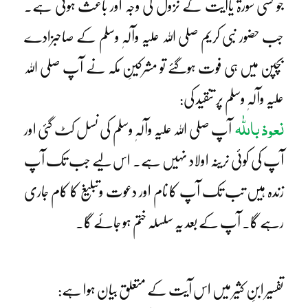
جو کسی سورۃ یاآیت کے نزول کی وجہ اور باعث ہوتی ہے۔
جب حضور نبی کریم صلی اللہ علیہ وآلہٖ وسلم کے صاحبزادے
بچپن میں ہی فوت ہوگئے تو مشرکینِ مکہ نے آپ صلی اللہ
علیہ وآلہٖ وسلم پر تنقید کی:
نعوذ باللّٰہ
آپ صلی اللہ علیہ وآلہٖ وسلم کی نسل کٹ گئی اور
آپ کی کوئی نرینہ اولاد نہیں ہے۔ اس لیے جب تک آپ
زندہ ہیں تب تک آپ کا نام اور دعوت وتبلیغ کا کام جاری
رہے گا۔ آپ کے بعد یہ سلسلہ ختم ہو جائے گا۔
تفسیر ابنِ کثیر میں اس آیت کے متعلق بیان ہوا ہے: