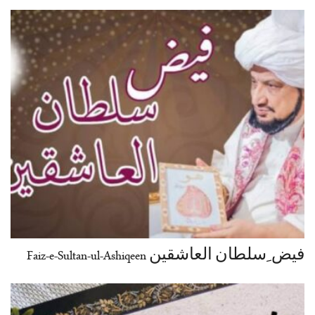
فیض ِسلطان العاشقین Faiz-e-Sultan-ul-Ashiqeen