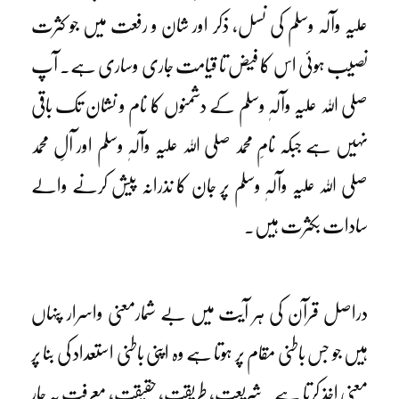
علیہ وآلہ وسلم کی نسل، ذکر اور شان و رفعت میں جو کثرت
نصیب ہوئی اس کا فیض تا قیامت جاری وساری ہے۔ آپ
صلی اللہ علیہ وآلہٖ وسلم کے دشمنوں کا نام و نشان تک باقی
نہیں ہے جبکہ نامِ محمد صلی اللہ علیہ وآلہٖ وسلم اور آلِ محمد
صلی اللہ علیہ وآلہٖ وسلم پر جان کا نذرانہ پیش کرنے والے
سادات بکثرت ہیں۔
دراصل قرآن کی ہر آیت میں بے شمارمعنی واسرار پنہاں
ہیں جو جس باطنی مقام پر ہوتا ہے وہ اپنی باطنی استعداد کی بنا پر
معنی اخذ کرتا ہے۔ شریعت، طریقت، حقیقت، معرفت یہ چار