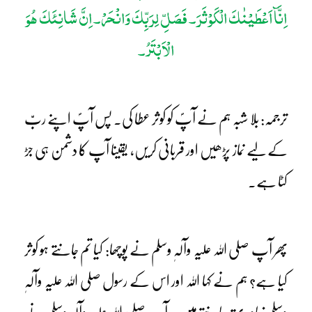
اِنَّآ اَعْطَیْنٰکَ الْکَوْثَرَ۔ فَصَلِّ لِرَبِّکَ وَانْحَرْ۔ اِنَّ شَانِئَکَ ھُوَ
الْاَبْتَرُ۔
ترجمہ: بلا شبہ ہم نے آپؐ کو کوثر عطا کی۔ پس آپؐ اپنے ربّ
کے لیے نماز پڑھیں اور قربانی کریں، یقینا آپ کا دشمن ہی جڑ
کٹا ہے۔
پھر آپ صلی اللہ علیہ وآلہٖ وسلم نے پوچھا: کیا تم جانتے ہو کوثر
کیا ہے؟ ہم نے کہا اللہ اور اس کے رسول صلی اللہ علیہ وآلہٖ