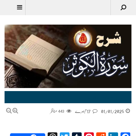
Urdu
شرح سورۃ کوثر Sharah Surah-e-Kausar
01/01/2025
17 تبصرے
443
مناظر