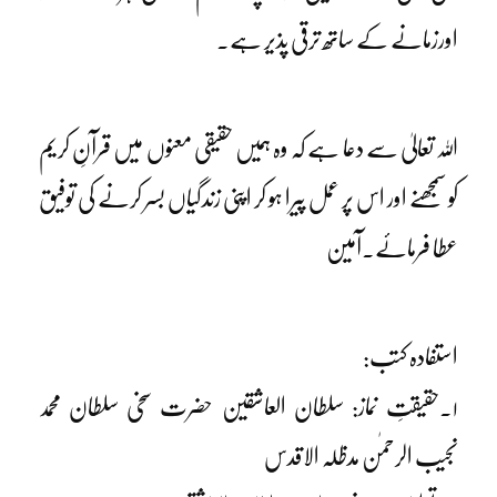
اورزمانے کے ساتھ ترقی پذیر ہے۔
اللہ تعالیٰ سے دعا ہے کہ وہ ہمیں حقیقی معنوں میں قرآنِ کریم
کو سمجھنے اور اس پر عمل پیرا ہو کر اپنی زندگیاں بسر کرنے کی توفیق
عطا فرمائے۔آمین
استفادہ کتب:
۱۔حقیقتِ نماز: سلطان العاشقین حضرت سخی سلطان محمد
نجیب الرحمٰن مدظلہ الاقدس