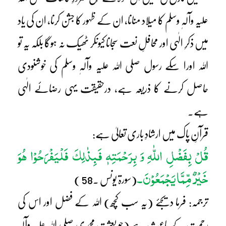
علیہ وآلہٖ وسلم کا میلاد منانا، ان کے ظہور کا جشن کرنا، ان کی یاد
میں ذکرِ الٰہی اور محافلِ نعت سجانا کیونکر ٹھیک نہ ہوگا بلکہ یہ تو
اللہ اورا سکے رسول صلی اللہ علیہ وآلہٖ وسلم کی خوشنودی
حاصل کرنے کا ذریعہ ہے، درحقیقت یہی رضائے الٰہی
ہے۔
قرآنِ پاک میں ارشادِ باری تعالیٰ ہے:
قُلْ بِفَضْلِ اللّٰہِ وَ بِرَحْمَتِہٖ فَبِذٰلِکَ فَلْیَفْرَحُوْا ھُوَ
خَیْرٌ مِّمَّا یَجْمَعُوْنَ۔
(سورۃ یونس ۔58 )
ترجمہ: فرما دیجئے (یہ سب کچھ) اللہ کے فضل اور اس کی
رحمت کے باعث ہے (جو بعثت محمدی صلی اللہ علیہ وآلہٖ