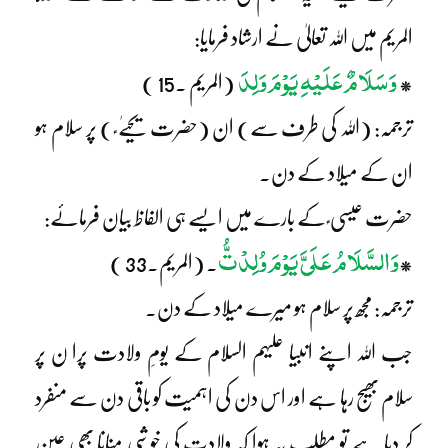
المریم میں اللہ تعالیٰ نے ارشاد فرمایا:
وَسَلَامٌ عَلَیْہِ یَوْمَ وَلِدَ
*
(المریم ۔15 )
ترجمہ: (اللہ کی طرف سے) ان (حضرت یحیےٰ ؑ ) پر سلام ہو
ان کے میلاد کے دن۔
حضرت عیسی ؑ کے بارے میں ایسے ہی الفاظ بیان فرمائے:
وَالسَّلَامُ عَلَیَّ یَوْمَ وُلِدْتُّ
*
۔ (المریم۔33 )
ترجمہ: مجھ پر سلام ہو میرے میلاد کے دن۔
جب اللہ اپنے انبیا علیہم السلام کے یومِ ولادت پرا ن پر
سلام بھیج رہا ہے اور اس دن کی اہمیت کو باقی دن سے منفرد
کر دیا ہے تو مطلب یہ ہوا کہ ولادت کی خوشی منانا بھی عین