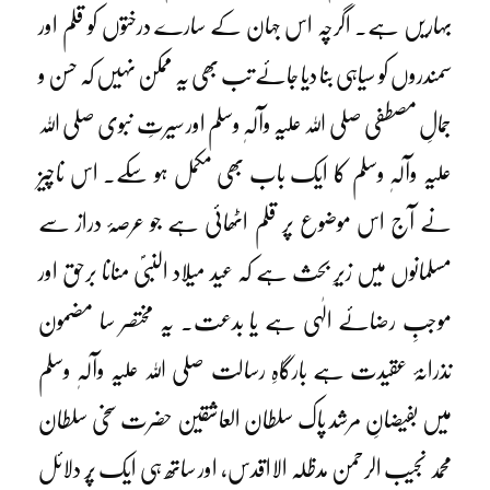
بہاریں ہے۔ اگرچہ اس جہان کے سارے درختوں کو قلم اور
سمندروں کو سیاہی بنا دیا جائے تب بھی یہ ممکن نہیں کہ حسن و
جمالِ مصطفی صلی اللہ علیہ وآلہٖ وسلم اور سیرتِ نبوی صلی اللہ
علیہ وآلہٖ وسلم کا ایک باب بھی مکمل ہو سکے۔ اس ناچیز
نے آج اس موضوع پر قلم اٹھائی ہے جو عرصۂ دراز سے
مسلمانوں میں زیرِ بحث ہے کہ عید میلاد النبیؐ منانا برحق اور
موجبِ رضائے الٰہی ہے یا بدعت۔ یہ مختصر سا مضمون
نذرانۂ عقیدت ہے بارگاہِ رسالت صلی اللہ علیہ وآلہٖ وسلم
میں بفیضانِ مرشد پاک سلطان العاشقین حضرت سخی سلطان
محمد نجیب الرحمن مدظلہ الااقدس، اور ساتھ ہی ایک پُر دلائل