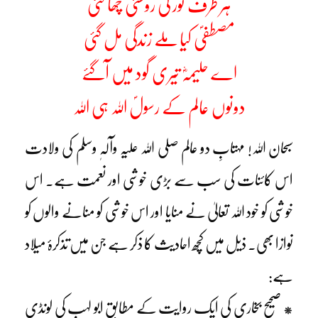
ہر طرف نور کی روشنی چھا گئی
مصطفیؐ کیا ملے زندگی مل گئی
اے حلیمہؓ تیری گود میں آگئے
دونوں عالم کے رسولؐ اللہ ہی اللہ
سبحان اللہ! مہتابِ دو عالم صلی اللہ علیہ وآلہٖ وسلم کی ولادت
اس کائنات کی سب سے بڑی خوشی اور نعمت ہے۔ اس
خوشی کو خود اللہ تعالیٰ نے منایا اور اس خوشی کو منانے والوں کو
نوازا بھی۔ ذیل میں کچھ احادیث کا ذکر ہے جن میں تذکرۂ میلاد
ہے:
* صحیح بخاری کی ایک روایت کے مطابق ابو لہب کی لونڈی