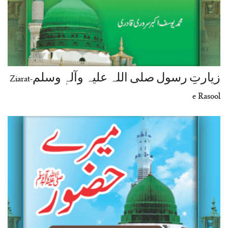
زیارتِ رسول صلی اللہ علیہ وآلہٖ وسلم-Ziarat
e Rasool