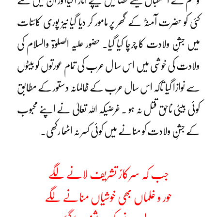
وسلم کے استقبال کیلئے فضا میں نیچے اتار ا گیااور ان میں سے
کئی کو حضرت آمنہؓ کے گھر پر مامور کر دیا گیا نیز پوری کائنات
میں جشنِ ولادت کا چرچا کیا گیا۔ حضور علیہ الصلوٰۃ والسلام کی
ولادت کی خوشی میں اس سا ل عرب کی تمام عورتوں کو بیٹوں
سے نوازا گیا تاکہ اس سال عرب کے ظالمانہ دستور کے مطابق
کوئی بیٹی ناحق قتل نہ ہو ۔ غرضیکہ اللہ تعالیٰ نے اپنے محبوب
کے جشنِ ولادت کو منانے میں کوئی کسر نہ اٹھا رکھی۔
جب کہ سرکارؐ تشریف لانے لگے
حور و غلماں بھی خوشیاں منانے لگے