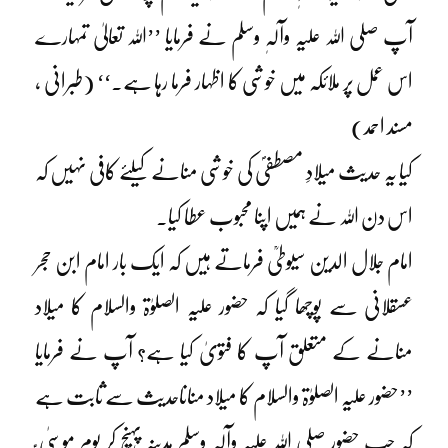
آپ صلی اللہ علیہ وآلہٖ وسلم نے فرمایا ’’اللہ تعالیٰ تمہارے
اس عمل پر ملائکہ میں خوشی کا اظہار فرما رہا ہے۔‘‘ (طبرانی ،
مسند احمد)
کیا یہ حدیث میلادِ مصطفیؐ کی خوشی منانے کیلئے کافی نہیں کہ
اس دن اللہ نے ہمیں اپنا محبوب عطا کیا۔
امام جلال الدین سیوطیؒ فرماتے ہیں کہ ایک بار امام ابن حجر
عسقلانی سے پوچھا گیا کہ حضور علیہ الصلوٰۃ والسلام کا میلاد
منانے کے متعلق آپ کا فتویٰ کیا ہے؟ آپ نے فرمایا
’’حضور علیہ الصلوٰۃ والسلام کا میلاد مناناحدیث سے ثابت ہے
کہ جب حضور صلی اللہ علیہ وآلہٖ وسلم مدینہ پہنچ کر یومِ موسیٰ ؑ