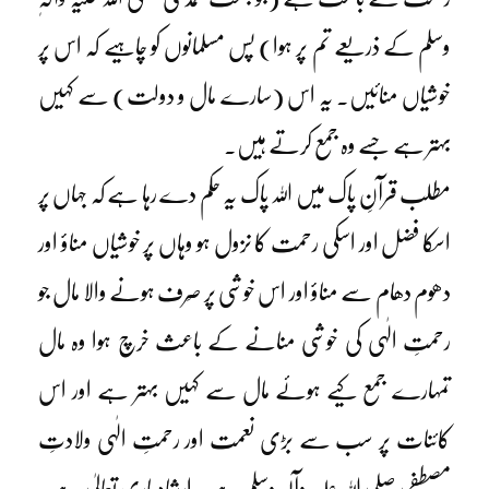
وسلم کے ذریعے تم پر ہوا) پس مسلمانوں کو چاہیے کہ اس پر
خوشیاں منائیں۔ یہ اس (سارے مال و دولت) سے کہیں
بہتر ہے جسے وہ جمع کرتے ہیں۔
مطلب قرآنِ پاک میں اللہ پاک یہ حکم دے رہا ہے کہ جہاں پر
اسکا فضل اور اسکی رحمت کا نزول ہو وہاں پر خوشیاں مناؤ اور
دھوم دھام سے مناؤ اور اس خوشی پر صَرف ہونے والا مال جو
رحمتِ الٰہی کی خوشی منانے کے باعث خرچ ہوا وہ مال
تمہارے جمع کیے ہوئے مال سے کہیں بہتر ہے اور اس
کائنات پر سب سے بڑی نعمت اور رحمتِ الٰہی ولادتِ
مصطفی صلی اللہ علیہ وآلہٖ وسلم ہے ۔ ارشاد باری تعالیٰ ہے: