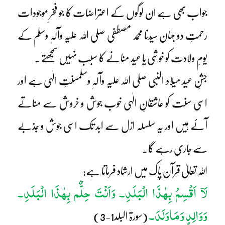
جواب بھی ہے ان لوگوں کے اعتراضات کا جو فخرِ موجودات
رحمتِ دو جہان سیّدنا محمد مصطفی صلی اللہ علیہ وآلہٖ وسلم کے
یومِ ولادت کو خوشی یا عید منانے کا سبب نہیں سمجھتے ۔
جشنِ عید میلاد النبی صلی اللہ علیہ وآلہٖ وسلمسنتِ الٰہی ہے اور
اسی سنت کو عاشقانِ الٰہی خوب جوش و خروش سے مناتے
آئے ہیں اور یہ سلسلہ ازل سے ابد تک اسی جوش و جذبے
سے جاری رہے گا۔
اللہ تعالیٰ قرآن پاک میں ارشاد فرماتا ہے:
لَآ اَقْسِمُ بِھٰذَا الْبَلَدِ۔ وَاَنْتَ حِلٌّم بِھٰذَا الْبَلَدِ۔
وَوَالِدٍ وَمَاوَلَدَ۔
(سورۃ البلد1-3)