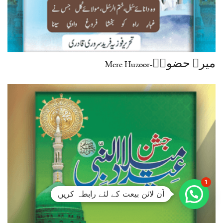
میرے حضورؐ-Mere Huzoor
1
آن لائن بیعت کے لئے رابطہ کریں