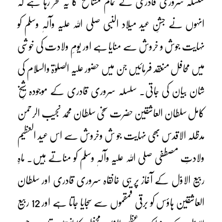
سلسلہ سروری قادری کے تمام مشائخ کا یہ فخر رہا ہے کہ
انہوں نے جشنِ عید میلاد النبی صلی اللہ علیہ وآلہٖ وسلم کو
نہایت جوش و خروش سے منایا ہے اور یومِ ولادت کی خوشی
میں محافل منعقد فرمائیں جن میں حضور علیہ الصلوٰۃ والسلام کی
شان بیان کی جاتی۔ سلسلہ سروری قادری کے موجودہ شیخِ
کامل سلطان العاشقین حضرت سخی سلطان محمد نجیب الرحمن
مدظلہ الاقدس بھی نہایت جو ش وخروش سے اس عید العظیم
ولادتِ مصطفی صلی اللہ علیہ وآلہٖ وسلم کو مناتے ہیں۔ ماہِ
ربیع الاوّل کے آغاز پر ہی خانقاہ سروری قادری اور سلطان
العاشقین ہاؤس کو برقی قمقموں سے سجایا جاتا ہے اور 12 ربیع