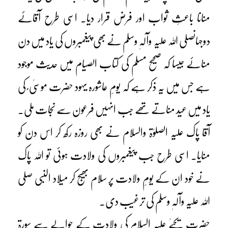
منانا باعثِ ثواب اور فرض قرار دیا۔ اسی طرح آقائے
دوجہانصلی اللہ علیہ وآلہٖ وسلم نے بھی پیغمبروں کی یاد میں دن
منائے جیسا کہ صحیح مسلم کی کتاب الصیام میں حدیث موجود
ہے جس میں یہ ذکر ہے کہ یومِ عاشورہ یہود حضرت موسیٰ ؑ کی
یاد میں عید مناتے تھے جب انہیں فرعون سے نجات ملی۔
آقا پاک علیہ الصلوٰۃ والسلام نے بھی روزہ رکھ کر اس دن کو
منایا۔ اسی طرح جب پیغمبروں کی ولادت ہوئی تو اللہ پاک
نے خود ان کے یومِ ولادت پر سلام بھیج کر میلاد النبی صلی
اللہ علیہ وآلہٖ وسلم کی ترغیب دی۔
حضرت یحیےٰ علیہ السلام کی ولادت کے حوالے سے سورۃ