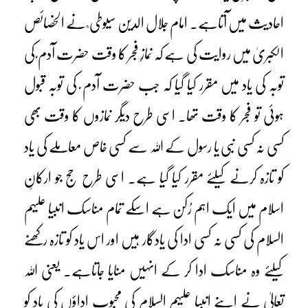
احادیث میں آتاہے۔ امام جلال الدین سیوطی ؒ نے الخصائص
الکبریٰ میں روایت کی ہے کہ نمازِ فجر کا وقت حضرت آدم ؑ کی
توبہ کی یاد میں مقرر کیا گیا کہ جب حضرت آدم ؑ کی توبہ قبول
ہوئی تو فجر کا وقت تھا۔ اسی طرح دیگر نمازوں کا وقت بھی
کسی نہ کسی نبی یا رسول کے اللہ سے کسی خاص معاملے کی یاد
کو تازہ کرنے کیلئے مقرر کیا گیا ہے۔ اسی طرح حج جو ارکانِ
اسلام میں ایک اہم رُکن ہے اسکے تمام مناسک انبیا علیہم
السلام کی کسی نہ کسی ادا کی یادگار ہیں اور اس یاد کو تازہ رکھنے
کیلئے وہ مناسک ادا کر کے انہیں منایا جاتاہے۔ یعنی اللہ
تعالیٰ نے اپنے انبیا علیہم السلام کی محبوب اداؤں کی یاد کو