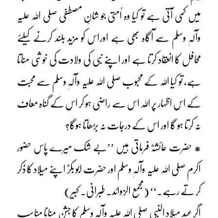
میں کمی آتی ہے تو کیا وہ اُمتی جو شانِ مصطفی صلی اللہ علیہ
وآلہٖ وسلم سے آگاہ بھی ہے اوراس کو مزید بلند کرنے کیلئے
محافل کا انعقاد کرتا ہے اور اپنے نبی کی ولادت کی خوشی مناتا
ہے، تو کیا اللہ کے محبوب صلی اللہ علیہ وآلہٖ وسلم سے محبت
کے اس اظہار پر اللہ اس سے راضی ہو کر اس کے گناہ معاف
نہ کرتا ہو گا اور اس کے درجات نہ بڑھاتا ہوگا؟
* حضرت عائشہؓ فرماتی ہیں ’’بے شک میرے پاس حضور
اکرم صلی اللہ علیہ وآلہٖ وسلم اور حضرت ابو بکرؓ اپنے میلاد کا ذکر
کر تے رہے۔‘‘ (مجمع الزوائد۔ طبرانی۔ کبیر)
اگر عید میلاد النبی صلی اللہ علیہ وآلہٖ وسلم کا جشن منانا مناسب