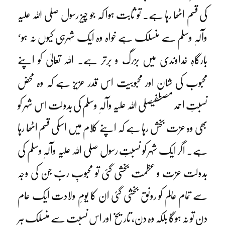
کی قسم اٹھا رہا ہے۔ تو ثابت ہوا کہ جو چیز رسول صلی اللہ علیہ
وآلہٖ وسلم سے منسلک ہے خواہ وہ ایک شہرہی کیوں نہ ہو‘
بارگاہِ خداوندی میں بزرگ و برتر ہے۔ اللہ تعالیٰ کو اپنے
محبوب کی شان اور محبوبیت اس قدر عزیز ہے کہ وہ محض
نسبتِ احمد مصطفیصلی اللہ علیہ وآلہٖ وسلم کی بدولت اس شہر کو
بھی وہ عزت بخش رہا ہے کہ اپنے کلام میں اسکی قسم اٹھا رہا
ہے۔ اگر ایک شہر کو نسبتِ رسول صلی اللہ علیہ وآلہٖ وسلم کی
بدولت عزت و عظمت بخشی گئی تو محبوبِ ربّ جن کی وجہ
سے تمام عالم کو رونق بخشی گئی ان کا یومِ ولادت ایک عام
دن تو نہ ہوگا بلکہ وہ دن، تاریخ اور اس نسبت سے منسلک ہر