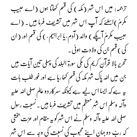
ترجمہ: میں اس شہر (مکہ) کی قسم کھاتا ہوں (اے حبیب
مکرمؐ)اسلئے کہ آپ اس شہر میں تشریف فرما ہیں۔ (اے
حبیب مکرمؐ آپکے) والد (آدم ؑ یا ابراہیم ؑ ) کی قسم اور (ان
کی) قسم جن کی ولادت ہوئی۔
تحریر بالا قرآنِ کریم کی مکی سورۃ البلد کی پہلی تین آیات ہیں
جن میں اللہ پاک شہر مکہ کی قسم کھا رہا ہے اور غور طلب بات
یہ ہے کہ ایسا اس لیے ہے کیونکہ سرکارِ دو عالم صلی اللہ علیہ
وآلہٖ وسلم اس شہر معظم میں تشریف فرما ہیں۔ نسبتِ رسول
صلی اللہ علیہ وآلہٖ وسلم نے اس شہر کو یہ مقام اور عزت بخشی
کہ ربِّ دو جہان اپنے محبوب کی نسبت کی وجہ سے اس شہر