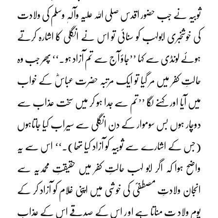
ثوبیہ نے جب حضور اقدس صلی اللہ علیہ وآلہٖ وسلم کی ولادت
کی خوشخبری ابولہب کو سنائی تو اس نے انگلی کا اشارہ کرتے
ہوئے لونڈی سے کہا ’’جاؤ آج سے تم آزاد ہو۔‘‘ پھر جب وہ
حالتِ کفر میں مر گیا تو ایک مرتبہ حضرت عباسؓ کے خواب
میں آیا اور کہنے لگا ’’تم سے جدا ہو کر میں سخت عذاب سے
دوچار ہوں بس سوموار کے دن انگلی سے سیراب کیا جاتاہوں
(جس کے اشارے سے ثوبیہ کو آزاد کیا تھا)۔‘‘ اس سے یہ
واضح ہوا کہ اگر ابو لہب حالتِ کفر میں حقیقتِ محمدیہ سے
انجان ولادتِ مصطفیؐ کی خوشی میں اپنی غلام کو آزاد کر کے
یومِ ولاد ت مناتا ہے او ر اس کے صدقے اس کے عذاب