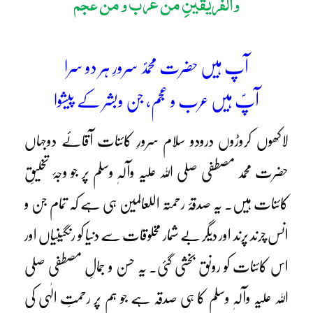
والفریقینِ من عرب و من عجم
آپ ہیں حضرت محمدؐ سرورِ ہر دو سرا
آپؐ ہیں عرب و عجم، جن وبشر کے پیشوا
لاکھوں کروڑوں درودو سلام سرورِ کائنات آقائے دوجہاں
حضرت محمد مصطفی صلی اللہ علیہ وآلہٖ وسلم پر جو وجۂ تخلیقِ
کائنات ہیں۔ یہ صدقۂ رحمتہ اللعالمین ہی ہے کہ تمام جن و
انس چرند پرند اور دیگر بے شمار مخلوقات سے دنیا کو رنگینیاں اور
اس کائنات کو رونق بخشی گئی۔ یہ حسن و جمالِ مصطفی صلی
اللہ علیہ وآلہٖ وسلم کا ہی صدقہ ہے جو ہم پر رحمتِ الٰہی کی