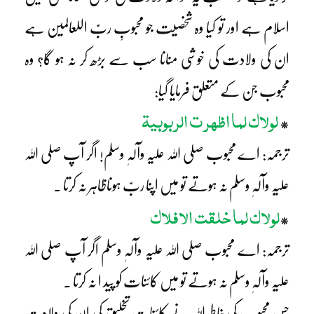
اسلام ہے اور تو کیا وہ شخصیت جو محبوبِ ربّ اللعالمین ہے
ان کی ولادت کی خوشی منانا سب سے بڑھ کر نہ ہو گا؟ وہ
محبوب جن کے متعلق فرمایا گیا:
لولاک لما اظھرت الربوبیۃ
*
ترجمہ: اے محبوب صلی اللہ علیہ وآلہٖ وسلم! اگر آپ صلی اللہ
علیہ وآلہٖ وسلم نہ ہوتے تو میں اپنا ربّ ہوناظاہر نہ کرتا ۔
لولاک لما خلقت الافلاک
*
ترجمہ: اے محبوب صلی اللہ علیہ وآلہٖ وسلم اگر آپ صلی اللہ
علیہ وآلہٖ وسلم نہ ہوتے تو میں کائنات کو پید ا نہ کرتا ۔
جس محبوب کی خاطر اللہ نے کائنات تخلیق کی ان کی ولادت