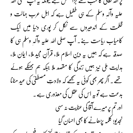
پر اللہ تعالیٰ کا سب سے بڑا فضل ہے کیونکہ یہ آپ صلی اللہ
علیہ وآلہٖ وسلم کے ہی طفیل ہے کہ اہلِ عرب جہالت و
ظلمت کے اندھیروں سے نکل کر پوری دنیا میں ایک
کامیاب ریاست بنے۔ آپ صلی اللہ علیہ وآلہٖ وسلم ہی کا
صدقہ ہے کہ ہمیں یہ دینِ اسلام ملا، قرآنِ مجید ملا، ایمان ملا،
ہدایت ملی نیز ہمیں زندگی کا مقصد ملا جبکہ ہم بھٹکے ہوئے
تھے۔ اگر پھر بھی کوئی یہ سمجھے کہ ولادتِ مصطفیؐ کی عید منانا
بدعت ہے تو یہ اس کی عقل کی معذوری ہے۔
اور تم پر میرے آقاؐ کی عنایت نہ سہی
نجدیو! کلمہ پڑھانے کا بھی احسان گیا