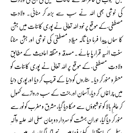
کی خوشی بھی اللہ نے سب سے بڑھ کر منائی۔ ولادتِ
مصطفی ؐ کے موقع پر خود اللہ تعالیٰ نے پوری کائنات میں جشن
کا سماں پیدا فرما دیا تاکہ میلادِ مصطفیؐ کی خوشی اور جشن منانا
سنتِ الٰہیہ قرار پا جائے۔ مصدقہ و متفقہ احادیث کے مطابق
ولادتِ مصطفی ؐ کے موقع پر اللہ تعالیٰ نے پوری کائنات کو
معطر و منور کر دیا۔ ستاروں کو دنیا کے قریب کر دیا اور پوری دنیا
میں چراغاں کر دیا، آسمان اور جنت کے سب دروازے کھول
کر عالمِ بالا کو خوشبوؤں سے مہکا دیا گیا، مشرق و مغرب کو نور سے
منور کر دیا گیا، حورانِ بہشت کو سردارِ دو جہان صلی اللہ علیہ وآلہٖ