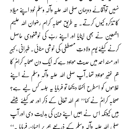
نہیں توآقائے دوجہان صلی اللہ علیہ وآلہٖ وسلم خود اپنے میلاد
کا تذکرہ کیوں کرتے۔ یہ طریق صحابہ کرام رضوان اللہ علیہم
اجمعین نے بھی اپنایا اور اپنے ربّ کی خوشنودی حاصل
کرنے کیلئے یومِ ولادتِ مصطفی ؐ کی خوشی منائی۔ طبرانی ، کبیر
اور مسند احمد میں حدیث موجود ہے کہ ایک دن صحابہ کرامؓ کا
جمِ غفیر موجود تھا۔آپ صلی اللہ علیہ وآلہٖ وسلم نے اپنے
غلاموں کو اسطرح اکٹھا دیکھا تو فرمایا یہ جلسہ کس لیے ہے؟
صحابہ کرامؓ نے کہا’’ ہم اللہ تعالیٰ کے ذکر اور حمد کیلئے بیٹھے
ہیں کیونکہ اس نے ہمیں اپنے دین کی ہدایت دی اور آپ
صلی اللہ علیہ وآلہٖ وسلم کے ذریعے ہم پر احسان فرمایا ۔‘‘