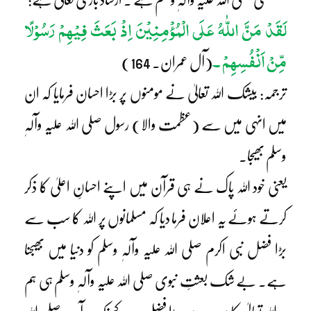
لَقَدْ مَنَّ اللّٰہُ عَلَی الْمُؤْمِنِیْنَ اِذْ بَعَثَ فِیْہِمْ رَسُوْلًا
مِّنْ اَنْفُسِھِمْ ۔
(آل عمران۔ 164)
ترجمہ: بیشک اللہ تعالیٰ نے مومنوں پر بڑا احسان فرمایا کہ ان
میں انہی میں سے (عظمت والا) رسول صلی اللہ علیہ وآلہٖ
وسلم بھیجا۔
یعنی خود اللہ پاک نے ہی قرآن میں اپنے احسانِ اعلیٰ کا ذکر
کرتے ہوئے یہ اعلان فرما دیا کہ مسلمانوں پر اللہ کا سب سے
بڑا فضل نبی اکرم صلی اللہ علیہ وآلہٖ وسلم کو دنیا میں بھیجنا
ہے۔ بے شک بعثتِ نبوی صلی اللہ علیہ وآلہٖ وسلم ہی ہم