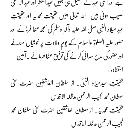
ہے اور اسی عید کے طفیل ہی ہمیں عید الفطر اور عید الاضحٰی
نصیب ہوئی ہیں۔ اللہ تعالیٰ ہمیں حقیقت محمدیہ اور حقیقتِ
عید میلاد النبی صلی اللہ علیہ وآلہٖ وسلم کی سمجھ عطا فرمائے اور
حضور علیہ الصلوٰۃ والسلام کے یومِ ولادت پر خوشیاں منانے
اور حضور کی مدح سرائی کرنے کی توفیق عطا فرمائے۔ آمین
استفادہ :
حقیقتِ عیدمیلاد النبیؐ۔ از سلطان العاشقین حضرت سخی
سلطان محمد نجیب الرحمن مدظلہ الاقدس
حقیقتِ محمدیہؐ۔ از سلطان العاشقین حضرت سخی سلطان محمد
نجیب الرحمن مدظلہ الاقدس