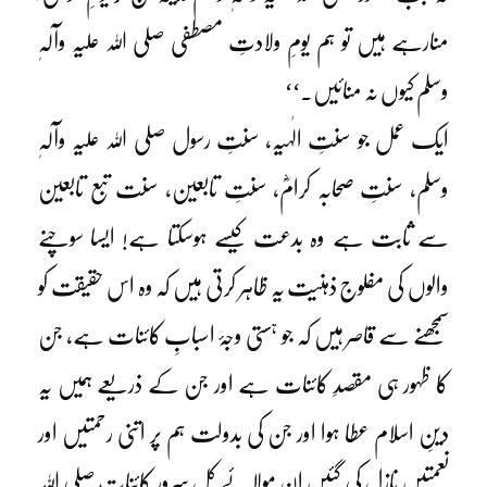
منارہے ہیں تو ہم یومِ ولادتِ مصطفی صلی اللہ علیہ وآلہٖ
وسلم کیوں نہ منائیں۔‘‘
ایک عمل جو سنتِ الٰہیہ، سنتِ رسول صلی اللہ علیہ وآلہٖ
وسلم، سنتِ صحابہ کرامؓ، سنتِ تابعین، سنت تبع تابعین
سے ثابت ہے وہ بدعت کیسے ہوسکتا ہے! ایسا سوچنے
والوں کی مفلوج ذہنیت یہ ظاہر کرتی ہیں کہ وہ اس حقیقت کو
سمجھنے سے قاصر ہیں کہ جو ہستی وجۂ اسبابِ کائنات ہے، جن
کا ظہور ہی مقصدِ کائنات ہے اور جن کے ذریعے ہمیں یہ
دینِ اسلام عطا ہوا اور جن کی بدولت ہم پر اتنی رحمتیں اور
نعمتیں نازل کی گئیں ان مولائے کُل سرورِ کائنات صلی اللہ