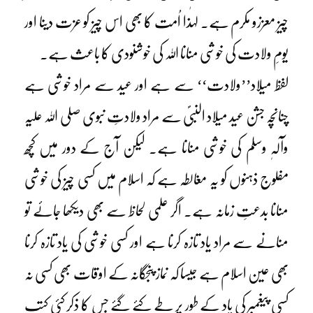
چیز معززو مکرم ہے۔ لہٰذا اُمت کا بھی اس چیز کو عزت دینا اور
یومِ ولادت کی خوشی منانا اللہ کی خوشنودی کا باعث ہے۔
لفظ میلاد’’ولادت‘‘ سے ہے اور عید سے مراد خوشی ہے
چنانچہ جشن عید میلاد النبیؐ سے مراد ولادتِ نبوی صلی اللہ علیہ
وآلہٖ وسلم کی خوشی منانا ہے۔ لیکن آج کے دور میں کچھ
مفلوج ذہنوں کو یہ مغالطہ ہے کہ اسلام میں کسی چیز کی خوشی
منانا بدعتِ زمانہ ہے۔ اگر علمی لحاظ سے بھی دیکھا جائے تو
منانے سے مراد یاد تازہ کرنا ہے اور کسی خوشی کی یاد تازہ کرنا
بھی عین اسلام ہے جیسا کہ نماز پنجگانہ کے اوقات بھی کسی نہ
کسی پیغمبر کی یاد کے طور پر طے کئے گئے جس کا ذکر کئی کتب