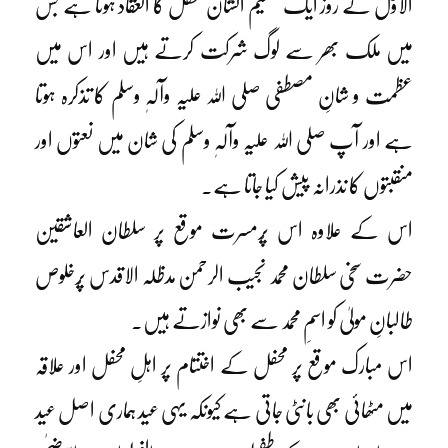
الاوّل کے روز ایک عظیم الشان محفل کا انعقاد ہوتا ہے جس
میں ملک بھر سے لوگ شرکت کرتے ہیں اور اس میں
عظمت و شانِ مصطفی صلی اللہ علیہ وآلہٖ وسلم کا تذکرہ ہوتا
ہے اور آپ صلی اللہ علیہ وآلہٖ وسلم کی شان میں نعتوں اور
منقبتوں کا نذرانہ پیش کیا جاتا ہے۔
اس کے علاوہ اس پُرمسرت موقع پر سلطان العاشقین
حضرت سخی سلطان محمد نجیب الرحمن مدظلہ الاقدس پُرخلوص
طالبانِ مولیٰ کو اسمِ محمد سے بھی نوازتے ہیں۔
اس مبارک موقع پر محفل کے اختتام پر اہلِ محفل اور علاقہ
میں مٹھائی بھی بانٹی جاتی ہے کیونکہ یہی عید ہماری اصل عید