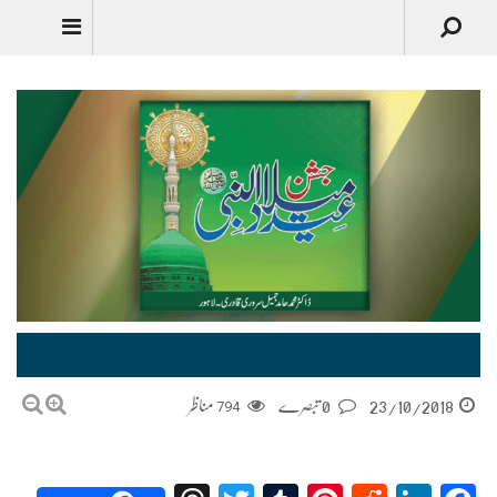
Urdu
جشن عیدمیلاد النبی – Jashan e Eid Milad un Nabi
23/10/2018
0 تبصرے
794
مناظر