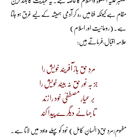
پیغمبر علیہ الصلوٰۃ والسلام کا خاصہ ہے۔ یہ عبدیت کا بلند ترین
مقام ہے کیونکہ فنا میں رہ کر آدمی ہمیشہ کے لیے غرق ہو جاتا
ہے۔ (روحانیت اور اسلام)
علامہ اقبال ؒ فرماتے ہیں:
مردِ حق باز آفریند خویش را
جز بہ نورِ حق نہ بیند خویش را
بر عیارِ مصطفیؐ خود را زند
تا جہانے دیگرے پیدا کند
مفہوم:مردِ حق(انسانِ کامل) خود کو پہلے وجود میں لاتا ہے۔