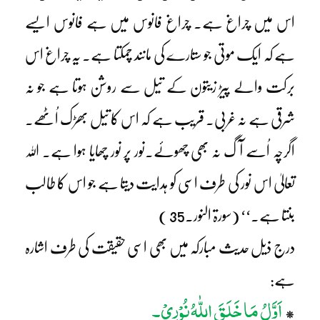
اس میں چراغ ہے۔ چراغ فانوس میں ہے فانوس ایسے
ہے کہ ایک موتی جو ستارے کی مانند چمکتا ہے۔ یہ چراغ اس
برکت والے پیڑ زیتون کے تیل سے روشن ہوتا ہے جو نہ
شرقی ہے نہ غربی۔ قریب ہے کہ اس کا تیل بھڑک اُٹھے۔
اگرچہ اُسے آگ نہ بھی چھوئے۔نور پر نور چھایا ہوا ہے۔ اللہ
تعالیٰ اس نور کی طرف اسی کو ہدایت دیتا ہے جو اس کا طالب
بنتا ہے۔‘‘ (سورۃ النور۔35 )
درج ذیل حدیث مبارکہ میں بھی اسی حقیقت کی طرف اشارہ
ہے:
اَوَّلُ مَا خَلَقَ اللّٰہُ نُوْرِیْ۔
*