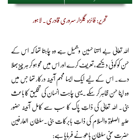
تحریر: فائزہ گلزار سروری قادری۔ لاہور
اللہ تعالیٰ بے انتہا حسین وجمیل ہے وہ چاہتا تھا کہ اس کے
حسن کو کوئی دیکھے، تعریف کرے اور اس میں محو ہو کر ہر چیز بھلا
دے۔ اس کے لیے ایک ایسا مجسم آئینہ درکار تھا جس میں
وہ اپنا حسن ظاہر کر سکے۔یہی چاہت انسان کی تخلیق کا باعث
بنی۔ اللہ تعالیٰ کی ذاتِ پاک کا سب سے کامل آئینہ حضور
علیہ الصلوٰۃ والسلام کی ذاتِ بابرکات بنی۔سلطان العارفین
حضرت سخی سلطان باھو ؒ نے فرمایا ہے: