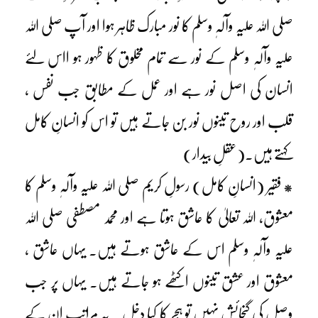
صلی اللہ علیہ وآلہٖ وسلم کا نور مبارک ظاہر ہوا اور آپ صلی اللہ
علیہ وآلہٖ وسلم کے نور سے تمام مخلوق کا ظہور ہو ااس لئے
انسان کی اصل نور ہے اور عمل کے مطابق جب نفس ،
قلب اور روح تینوں نور بن جاتے ہیں تو اس کو انسانِ کامل
کہتے ہیں۔(عقلِ بیدار)
* فقیر (انسانِ کامل) رسولِ کریم صلی اللہ علیہ وآلہٖ وسلم کا
معشوق، اللہ تعالیٰ کا عاشق ہوتا ہے اور محمد مصطفی صلی اللہ
علیہ وآلہٖ وسلم اس کے عاشق ہوتے ہیں۔ یہاں عاشق ،
معشوق اور عشق تینوں اکٹھے ہو جاتے ہیں۔ یہاں پر جب
وصل کی گنجائش نہیں تو ہجر کا کیا دخل ۔ یہ مراتب ان کے