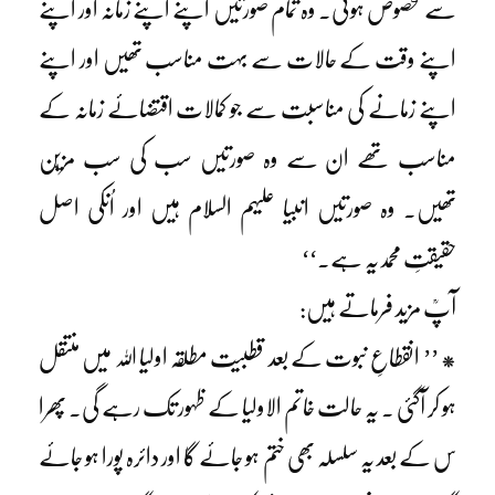
سے مخصوص ہوئی۔ وہ تمام صورتیں اپنے اپنے زمانہ اور اپنے
اپنے وقت کے حالات سے بہت مناسب تھیں اور اپنے
اپنے زمانے کی مناسبت سے جو کمالات اقتضائے زمانہ کے
مناسب تھے ان سے وہ صورتیں سب کی سب مزیّن
تھیں۔ وہ صورتیں انبیا علیہم السلام ہیں اور اُنکی اصل
حقیقتِ محمدیہ ہے۔‘‘
آپؒ مزید فرماتے ہیں:
* ’’ انقطاعِ نبوت کے بعد قطبیت مطلقہ اولیا اللہ میں منتقل
ہو کر آگئی ۔ یہ حالت خاتم الاولیا کے ظہور تک رہے گی۔ پھرا
س کے بعد یہ سلسلہ بھی ختم ہو جائے گا اور دائرہ پورا ہو جائے