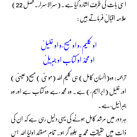
اسی بات کی طرف اشارہ کیا ہے۔ (سرالاسرار۔ فصل 22)
علامہ اقبالؒ فرماتے ہیں :
او کلیم ؑ و او مسیح ؑ و او خلیلؑ
او محمدؐ او کتاب او جبریلؑ
ترجمہ: وہ(انسانِ کامل) ہی کلیم اللہ (موسیٰؑ ) مسیح(عیسیٰؑ )
اور خلیل (ابراہیم ؑ ) ہے۔ وہ محمد ؐ ہے وہ کتاب ہے اور وہ
جبرائیل ؑ ہے۔
ہر دور میں مرشد کامل ہونے کی یہی دلیل رہی ہے کہ ان کی
ذات میں حقیقتِ محمدیہ جلوہ گر ہو۔ تمام مستند اولیا اللہ اس