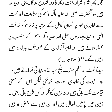
گا۔ پھر حشر و نشر اور جنت و نار کا دور شروع ہو گا۔ یہی اولیا اللہ
ہیں جو آنحضرت صلی اللہ علیہ وآلہٖ وسلم کی متابعت اور محبت
سے ظاہری طور پر انسانِ کامل کے مرتبہ پر فائز ہو کر خلافتِ
الٰہی اور نیابتِ رسول صلی اللہ علیہ وآلہٖ وسلم کے منصب پر
ممتاز ہوئے ہیں اور امامِ آخر زمان کے ظہور تک ہر زمانہ میں
رہیں گے۔‘‘ (سِرّ دلبراں)
سیّدنا غوث الاعظم حضرت شیخ عبدالقادر جیلانیؓ فرماتے ہیں:
* ’’نبوت کی ظاہری صورت اٹھ گئی لیکن اس کے معنی
قیامت تک باقی ہیں ورنہ زمین کیونکر اور کس طرح باقی رہتی ۔
زمین میں چالیس ابدال ہیں اور ان میں سے بعض وہ ہیں