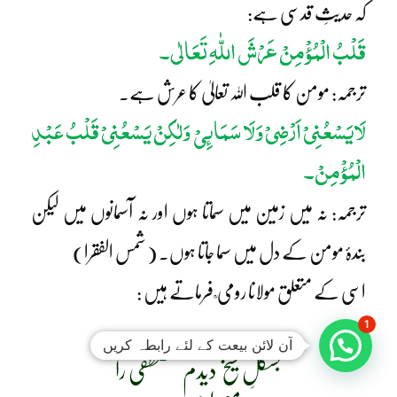
کہ حدیثِ قدسی ہے:
قَلْبُ الْمُؤْمِنْ عَرْشَ اللّٰہِ تَعَالٰی۔
ترجمہ: مومن کا قلب اللہ تعالیٰ کا عرش ہے۔
لَایَسْعُنِیْ اَرْضِیْ وَلَا سَمَائِیْ وَلٰکِنْ یَسْعُنِیْ قَلْبُ عَبْدِ
الْمُؤْمِنْ۔
ترجمہ: نہ میں زمین میں سماتا ہوں اور نہ آسمانوں میں لیکن
بندۂ مومن کے دل میں سما جاتا ہوں۔ ( شمس الفقرا)
اسی کے متعلق مولانا رومی ؒ فرماتے ہیں :
1
آن لائن بیعت کے لئے رابطہ کریں
بشکلِ شیخ دیدم مصطفیؐ را