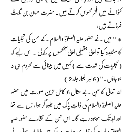
کٹوانے میں فخر محسوس کرتے ہیں۔ حضرت حسان بن ثابتؓ
فرماتے ہیں:
* ’’ میں نے حضور علیہ الصلوٰۃ والسلام کے حسن کی تجلیات
کا مشاہدہ کیا تو اپنی ہتھیلی اپنی آنکھوں پر رکھ لی ۔ اس لیے کہ
(تجلیات کی شِدت سے) کہیں میں بینائی سے محروم ہی نہ
ہو جاؤں۔‘‘(جواہر البحار جلد 2 )
اللہ تعالیٰ کا حسنِ بے مثال جو کامل ترین صورت میں حضور
علیہ الصلوٰۃ والسلام کی ذاتِ پاک میں جلوہ گر ہوا،ازل سے تھا
اور ابد تک موجود رہے گا۔ اس حسن کے نظارے حضور علیہ
الصلوٰۃ والسلام کی ظاہری حیات مبارکہ میں طالبانِ مولیٰ نے