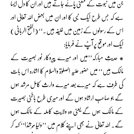
جن میں نبوت کے معنی پائے جاتے ہیں اور ان کا دل ایسا
ہے کہ جس طرح ایک نبی کا اور ان میں بعض اللہ تعالیٰ اور
اس کے رسولوں کے زمین میں خلیفہ ہیں۔‘‘ (الفتح الربانی)
ایک اور موقع پر آپؓ نے فرمایا:
* حدیثِ مبارکہ’’میں اور میرے پیروکار نورِ بصیرت کے
مالک ہیں‘‘ میں حضور علیہ الصلوٰۃ والسلام کا اشارہ اس بات
کی طرف ہے کہ میرے بعد میرے وارث کامل مرشد ہوں
گے جو صاحبِ ارشاد ہوں گے اور میری طرح باطنی بصیرت
کے مالک ہوں گے یعنی وہ ولایتِ کاملہ کے مالک ہوں
گے۔ اللہ تعالیٰ نے بھی اپنے کلام میں ’’وَلِیًّا مُّرْشِدًا‘‘ کہہ کر