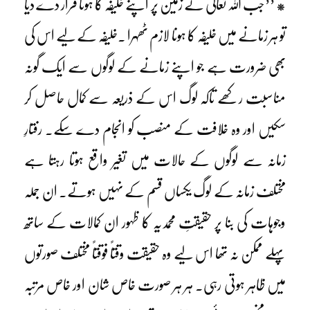
* ’’جب اللہ تعالیٰ نے زمین پر اپنے خلیفہ کا ہونا قرار دے دیا
تو ہر زمانے میں خلیفہ کا ہونا لازم ٹھہرا ۔خلیفہ کے لیے اس کی
بھی ضرورت ہے جو اپنے زمانے کے لوگوں سے ایک گونہ
مناسبت رکھے تاکہ لوگ اس کے ذریعہ سے کمال حاصل کر
سکیں اور وہ خلافت کے منصب کو انجام دے سکے۔ رفتارِ
زمانہ سے لوگوں کے حالات میں تغیر واقع ہوتا رہتا ہے
مختلف زمانہ کے لوگ یکساں قسم کے نہیں ہوتے۔ ان جملہ
وجوہات کی بنا پر حقیقتِ محمدیہ کا ظہور ان کمالات کے ساتھ
پہلے ممکن نہ تھا اس لیے وہ حقیقت وقتاً فوقتاً مختلف صورتوں
میں ظاہر ہوتی رہی۔ ہر ہر صورت خاص شان اور خاص مرتبہ