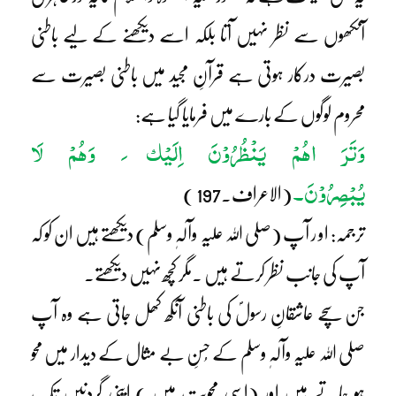
آنکھوں سے نظر نہیں آتا بلکہ اسے دیکھنے کے لیے باطنی
بصیرت درکار ہوتی ہے قرآنِ مجید میں باطنی بصیرت سے
محروم لوگوں کے بارے میں فرمایا گیا ہے:
وَتَرَ اھُمْ یَنْظُرُوْنَ اِلَیْک َ وَھُمْ لَا
یُبْصِرُوْنَ۔
(الاعراف۔197 )
ترجمہ: او ر آپ (صلی اللہ علیہ وآلہٖ وسلم) دیکھتے ہیں ان کو کہ
آپ کی جانب نظر کرتے ہیں ۔مگر کچھ نہیں دیکھتے۔
جن سچے عاشقانِ رسولؐ کی باطنی آنکھ کھل جاتی ہے وہ آپ
صلی اللہ علیہ وآلہٖ وسلم کے حُسنِ بے مثال کے دیدار میں محو
ہو جاتے ہیں اور (اسی محویت میں ) اپنی گردنیں تک