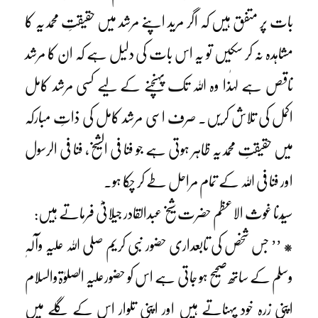
بات پر متفق ہیں کہ اگر مرید اپنے مرشد میں حقیقتِ محمدیہ کا
مشاہدہ نہ کر سکیں تو یہ اس بات کی دلیل ہے کہ ان کا مرشد
ناقص ہے لہٰذا وہ اللہ تک پہنچنے کے لیے کسی مرشد کامل
اکمل کی تلاش کریں۔ صرف اسی مرشد کامل کی ذاتِ مبارکہ
میں حقیقتِ محمدیہ ظاہر ہوتی ہے جو فنا فی الشیخ، فنا فی الرسول
اور فنا فی اللہ کے تمام مراحل طے کر چکا ہو۔
سیّدنا غوث الاعظم حضرت شیخ عبدالقادر جیلانیؓ فرماتے ہیں:
* ’’ جس شخص کی تابعداری حضور نبی کریم صلی اللہ علیہ وآلہٖ
وسلم کے ساتھ صحیح ہو جاتی ہے اس کو حضورعلیہ الصلوٰۃوالسلام
اپنی زرہ خود پہناتے ہیں اور اپنی تلوار اس کے گلے میں