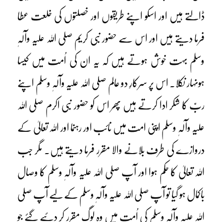
ڈالتے ہیں اور اسکو اپنے طریقوں اور خصلتوں کی خلعت عطا
فرما دیتے ہیں اور اس سے حضور نبی کریم صلی اللہ علیہ وآلہٖ
وسلم بہت خوش ہوتے ہیں کہ یہ ان کی اُمت میں کیسا
ہونہار نکلا۔ اس پر سرکارِ دو عالم صلی اللہ علیہ وآلہٖ وسلم اپنے
ربّ کا شکر ادا کرتے ہیں پھر اس کو حضور نبی اکرم صلی اللہ
علیہ وآلہٖ وسلم اپنی امت میں نائب اور رہنما اور اللہ تعالیٰ کے
دروازے کی طرف بلانے والا مقرر فرما دیتے ہیں۔ مگر جب
اللہ تعالیٰ کا حکم ہوا اور آپ صلی اللہ علیہ وآلہٖ وسلم کا وصال
باکمال ہو گیا تو آپ صلی اللہ علیہ وآلہٖ وسلم کے لیے آپ صلی
اللہ علیہ وآلہٖ وسلم کی اُمت میں وہ لوگ مقرر کر دئیے گئے جو