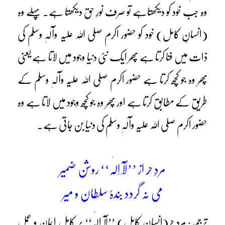
وہ جب خود کو دیکھتاہے تو صرف نورِ حق دیکھتا ہے۔ پہلے وہ
(انسانِ کامل) خود کو حضور اکرم صلی اللہ علیہ وآلہٖ وسلم کی
ذات میں فنا کرتا ہے پھر ایک نئی دنیا وجود میں لاتا ہے یعنی
پھر وہ جو کچھ کرتا ہے حضور اکرم صلی اللہ علیہ وآلہٖ وسلم کے
طریق کے مطابق کرتا ہے اور پھر وہ جو کچھ وجود میں لاتا ہے وہ
حضور اکرم صلی اللہ علیہ وآلہٖ وسلم کی دنیا بن جاتی ہے۔
مردِ حُر از ’’لَآ اِلٰہ‘‘ روشن ضمیر
می نہ گردد بندۂ سلطان و میر
ترجمہ: مردِ حُر(انسانِ کامل) ’’لَآ اِلٰہ‘‘ پر کامل ایمان و عمل