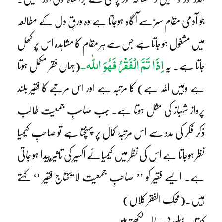
جو آدمی مقام سِرّ سے آگاہ ہوجاتا ہے وہ ورقِ دل کے مطالعہ
میں مشغول ہو جاتا ہے جس سے ہر مقام کا مشاہدہ اس پر کھل
اِذَا تَمَّ الْفَقْرُ فَھُوَ اللّٰہ۔
جاتا ہے۔ یہ
(جہاں فقر مکمل ہوتا
ہے وہیں اللہ ہے) کا مرتبہ ہے اور اس مرتبے کا فقیر بلند
پرواز شہباز کی مثل ہوتا ہے۔ جب صاحبِ جمعیت طالب
ذکر فکر کی مدد سے اس مرتبۂ کمال پر پہنچتا ہے تو صاحبِ کیمیا
نظر ہوجاتا ہے اس کی نظر میں کیمیائے اکسیر کی تاثیر پیدا ہو جاتی
ہے۔ ایسے فقیر کو ’’ صاحبِ جمعیت لا یحتاج فقیر ‘‘ کہتے
ہیں۔(محک الفقر کلاں)
کپتان ڈبلیو بی سیال لکھتے ہیں: