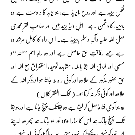
نفس یزید ہے اور روح بایزیدؒ ہے، جو یزید کا د وست ہے وہ
بایزید ؒ کا دشمن ہے۔ اہلِ دنیا یزید ہیں اور صاحبِ فقرِ محمدی
صلی اللہ علیہ وآلہٖ وسلم بایزیدؒ ہے۔ اس راہ کا کامل مرشد وہ
ہے جسے رفاقتِ حق حاصل ہے اور وہ راہِ اسم ’’اللہ‘‘و
مسمّیٰ اور فنا فی اللہ بقا باللہ، مشاہدہ توحید، استغراق مع اللہ اور
حق حضور مذکور کے علاوہ اور کوئی راہ نہ جانتا ہو اورذکرِ اللہ کے
علاوہ اور کوئی ذکر نہ کرتا ہو۔ ( محک الفقر کلاں)
* جو آدمی فنا حاصل کر لیتا ہے وہ بقا تک پہنچ جاتا ہے اور جو بقا
تک پہنچ جاتاہے اس کا سارا وجود نور ہو جاتا ہے پھر وہ اپنے
اندر خود کو نہیں دیکھتا کہ خود پرستی سے بڑا گناہ کوئی اور نہیں۔