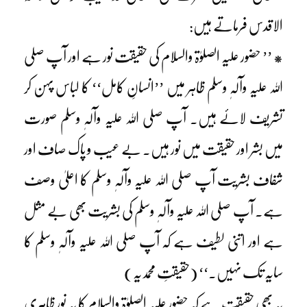
الاقدس فرماتے ہیں:
* ’’ حضور علیہ الصلوٰۃ والسلام کی حقیقت نور ہے اور آپ صلی
اللہ علیہ وآلہٖ وسلم ظاہر میں ’’انسانِ کامل‘‘ کا لباس پہن کر
تشریف لائے ہیں۔ آپ صلی اللہ علیہ وآلہٖ وسلم صورت
میں بشر اور حقیقت میں نور ہیں۔ بے عیب و پاک صاف اور
شفاف بشریت آپ صلی اللہ علیہ وآلہٖ وسلم کا اعلیٰ وصف
ہے۔ آپ صلی اللہ علیہ وآلہٖ وسلم کی بشریت بھی بے مثل
ہے اور اتنی لطیف ہے کہ آپ صلی اللہ علیہ وآلہٖ وسلم کا
سایہ تک نہیں۔‘‘ (حقیقتِ محمدیہ)
یہ بھی حقیقت ہے کہ حضور علیہ الصلوٰۃ والسلام کا یہ نور ظاہری