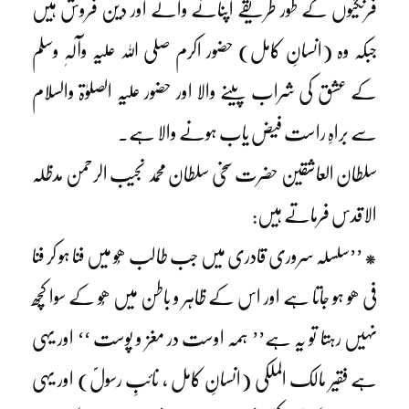
فرنگیوں کے طور طریقے اپنانے والے اور دین فروش ہیں
جبکہ وہ (انسانِ کامل) حضور اکرم صلی اللہ علیہ وآلہٖ وسلم
کے عشق کی شراب پینے والا اور حضور علیہ الصلوٰۃ والسلام
سے براہِ راست فیض یاب ہونے والا ہے۔
سلطان العاشقین حضرت سخی سلطان محمد نجیب الرحمن مدظلہ
الاقدس فرماتے ہیں:
* ’’سلسلہ سروری قادری میں جب طالب ھُو میں فنا ہو کر فنا
فی ھو ہو جاتا ہے اور اس کے ظاہر و باطن میں ھُو کے سوا کچھ
نہیں رہتا تو یہ ہے’’ ہمہ اوست در مغز و پوست ‘‘ اور یہی
ہے فقیر مالک الملکی (انسانِ کامل ، نائبِ رسولؐ) اور یہی