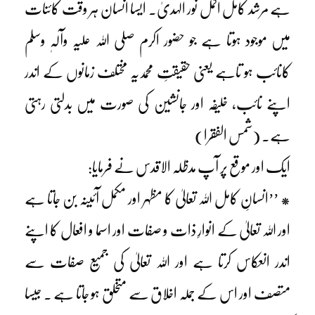
ہے مرشد کامل اکمل نور الہدیٰ۔ ایسا انسان ہر وقت کائنات
میں موجود ہوتا ہے جو حضور اکرم صلی اللہ علیہ وآلہٖ وسلم
کانائب ہو تاہے یعنی حقیقتِ محمدیہ مختلف زمانوں کے اندر
اپنے نائب، خلیفہ اور جانشین کی صورت میں بدلتی رہتی
ہے۔ (شمس الفقرا)
ایک اور موقع پر آپ مدظلہ الاقدس نے فرمایا:
* ’’انسانِ کامل اللہ تعالیٰ کا مظہر اور مکمل آئینہ بن جاتا ہے
اور اللہ تعالیٰ کے انوارِ ذات و صفات اور اسما و افعال کا اپنے
اندر انعکاس کرتا ہے اور اللہ تعالیٰ کی جمیع صفات سے
متصف اور اس کے جملہ اخلاق سے متخلق ہو جاتا ہے ۔ جیسا