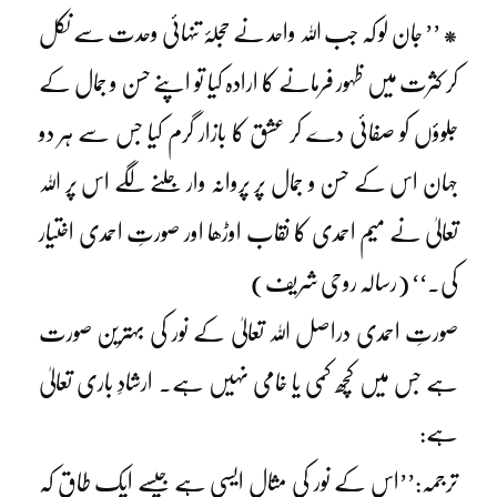
* ’’ جان لو کہ جب اللہ واحد نے حجلۂ تنہائی وحدت سے نکل
کر کثرت میں ظہور فرمانے کا ارادہ کیا تو اپنے حسن و جمال کے
جلوؤں کو صفائی دے کر عشق کا بازار گرم کیا جس سے ہر دو
جہان اس کے حسن و جمال پر پروانہ وار جلنے لگے اس پر اللہ
تعالیٰ نے میم احمدی کا نقاب اوڑھا اور صورتِ احمدی اختیار
کی۔‘‘ (رسالہ روحی شریف)
صورتِ احمدی دراصل اللہ تعالیٰ کے نور کی بہترین صورت
ہے جس میں کچھ کمی یا خامی نہیں ہے۔ ارشادِ باری تعالیٰ
ہے:
ترجمہ:’’اس کے نور کی مثال ایسی ہے جیسے ایک طاق کہ