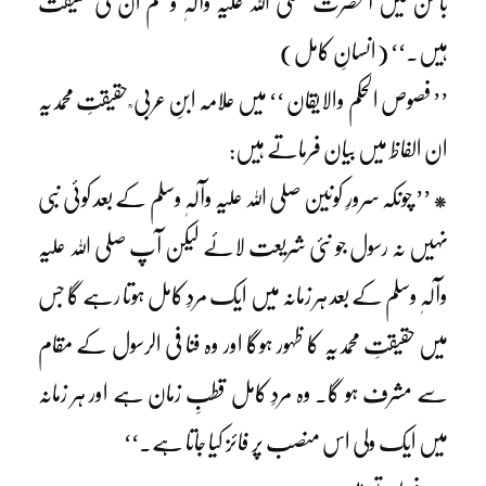
باطن میں آنحضرت صلی اللہ علیہ وآلہٖ وسلم ان کی حقیقت
ہیں۔‘‘ (انسانِ کامل)
’’ فصوص الحکم والایقان ‘‘ میں علامہ ابنِ عربی ؒ حقیقتِ محمدیہ
ان الفاظ میں بیان فرماتے ہیں:
* ’’ چونکہ سرورِ کونین صلی اللہ علیہ وآلہٖ وسلم کے بعد کوئی نبی
نہیں نہ رسول جو نئی شریعت لائے لیکن آپ صلی اللہ علیہ
وآلہٖ وسلم کے بعد ہر زمانہ میں ایک مردِ کامل ہوتا رہے گا جس
میں حقیقتِ محمدیہ کا ظہور ہوگا اور وہ فنا فی الرسول کے مقام
سے مشرف ہو گا۔ وہ مردِ کامل قطبِ زمان ہے اور ہر زمانہ
میں ایک ولی اس منصب پر فائز کیا جاتا ہے۔‘‘