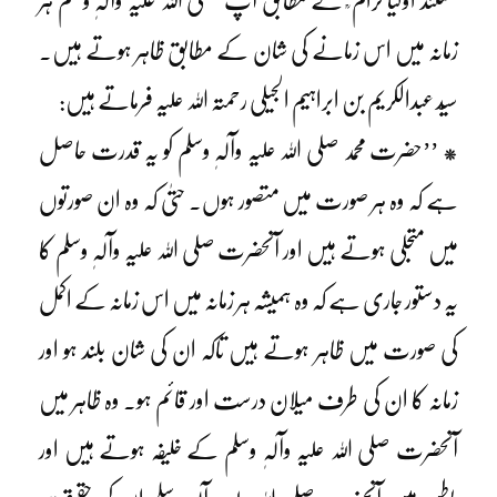
مستند اولیا کرام ؒ کے مطابق آپ صلی اللہ علیہ وآلہٖ وسلم ہر
زمانہ میں اس زمانے کی شان کے مطابق ظاہر ہوتے ہیں۔
سیّد عبدالکریم بن ابراہیم الجیلی رحمتہ اللہ علیہ فرماتے ہیں:
* ’’حضرت محمد صلی اللہ علیہ وآلہٖ وسلم کو یہ قدرت حاصل
ہے کہ وہ ہر صورت میں متصور ہوں۔ حتیٰ کہ وہ ان صورتوں
میں متجلی ہوتے ہیں اور آنحضرت صلی اللہ علیہ وآلہٖ وسلم کا
یہ دستور جاری ہے کہ وہ ہمیشہ ہر زمانہ میں اس زمانہ کے اکمل
کی صورت میں ظاہر ہوتے ہیں تاکہ ان کی شان بلند ہو اور
زمانہ کا ان کی طرف میلان درست اور قائم ہو۔ وہ ظاہر میں
آنحضرت صلی اللہ علیہ وآلہٖ وسلم کے خلیفہ ہوتے ہیں اور