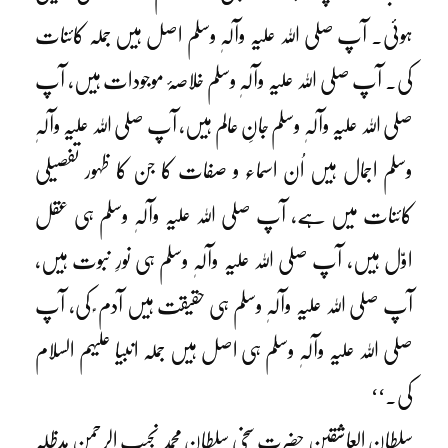
ہوئی۔ آپ صلی اللہ علیہ وآلہٖ وسلم اصل ہیں جملہ کائنات
کی۔ آپ صلی اللہ علیہ وآلہٖ وسلم خلاصۂ موجودات ہیں، آپ
صلی اللہ علیہ وآلہٖ وسلم جانِ عالم ہیں، آپ صلی اللہ علیہ وآلہٖ
وسلم اجمال ہیں اُن اسماء و صفات کا جن کا ظہور تفصیلی
کائنات میں ہے، آپ صلی اللہ علیہ وآلہٖ وسلم ہی عقل
اوّل ہیں، آپ صلی اللہ علیہ وآلہٖ وسلم ہی نورِ نبوت ہیں،
آپ صلی اللہ علیہ وآلہٖ وسلم ہی حقیقت ہیں آدم ؑ کی، آپ
صلی اللہ علیہ وآلہٖ وسلم ہی اصل ہیں جملہ انبیا علیہم السلام
کی۔‘‘
سلطان العاشقین حضرت سخی سلطان محمد نجیب الرحمن مدظلہ