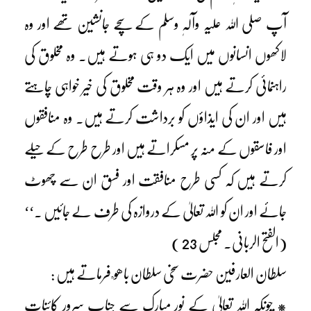
آپ صلی اللہ علیہ وآلہٖ وسلم کے سچے جانشین تھے اور وہ
لاکھوں انسانوں میں ایک دو ہی ہوتے ہیں۔ وہ مخلوق کی
راہنمائی کرتے ہیں اور وہ ہر وقت مخلوق کی خیر خواہی چاہتے
ہیں اور ان کی ایذاؤں کو برداشت کرتے ہیں۔ وہ منافقوں
اور فاسقوں کے منہ پر مسکراتے ہیں اور طرح طرح کے حیلے
کرتے ہیں کہ کسی طرح منافقت اور فسق ان سے چھوٹ
جائے اور ان کو اللہ تعالیٰ کے دروازہ کی طرف لے جائیں ۔‘‘
(الفتح الربانی۔ مجلس 23 )
سلطان العارفین حضرت سخی سلطان باھو ؒ فرماتے ہیں :
* چونکہ اللہ تعالیٰ کے نورِ مبارک سے جناب سرورِ کائنات