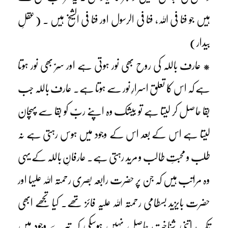
ہیں جو فنا فی اللہ، فنا فی الرسول اور فنا فی الشیخ ہیں ۔ (عقلِ
بیدار)
* عارف باللہ کی روح بھی نور ہوتی ہے اور سِرّ بھی نور ہوتا
ہے کہ اس کا تعلق اسرارِ نور سے ہوتا ہے۔ عارف باللہ جب
بقا حاصل کر لیتا ہے تو بیشک وہ اپنے ربّ کو بقا سے پہچان
لیتا ہے اس کے بعد اس کے وجود میں ہوس رہتی ہے نہ
طلب و محبتِ طالب و مرید رہتی ہے۔ عارفانِ باللہ کے یہی
وہ مراتب ہیں کہ جن پر حضرت رابعہ بصری رحمتہ اللہ علیہا اور
حضرت بایزید بسطامی رحمتہ اللہ علیہ فائز تھے۔ کیا تجھے ابھی
تک اتنی شناخت حاصل نہیں ہوسکی کہ تیرے وجود میں