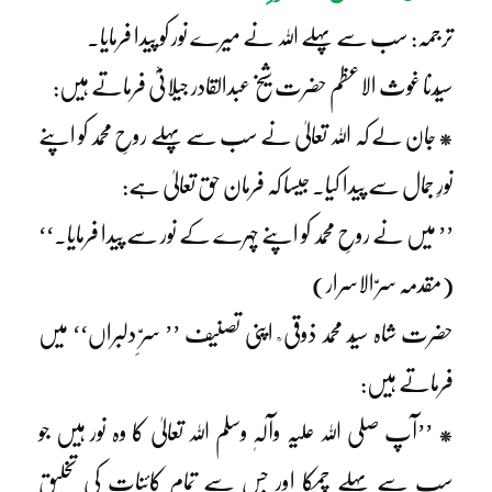
ترجمہ: سب سے پہلے اللہ نے میرے نور کو پیدا فرمایا۔
سیّدنا غوث الاعظم حضرت شیخ عبدالقادر جیلانیؓ فرماتے ہیں:
* جان لے کہ اللہ تعالیٰ نے سب سے پہلے روحِ محمد کو اپنے
نورِ جمال سے پیدا کیا۔ جیسا کہ فرمان حق تعالیٰ ہے:
’’ میں نے روحِ محمد کو اپنے چہرے کے نور سے پیدا فرمایا۔‘‘
(مقدمہ سرّ الاسرار)
حضرت شاہ سیّد محمد ذوقی ؒ اپنی تصنیف ’’ سرِّ دلبراں‘‘ میں
فرماتے ہیں:
* ’’آپ صلی اللہ علیہ وآلہٖ وسلم اللہ تعالیٰ کا وہ نور ہیں جو
سب سے پہلے چمکا اور جس سے تمام کائنات کی تخلیق