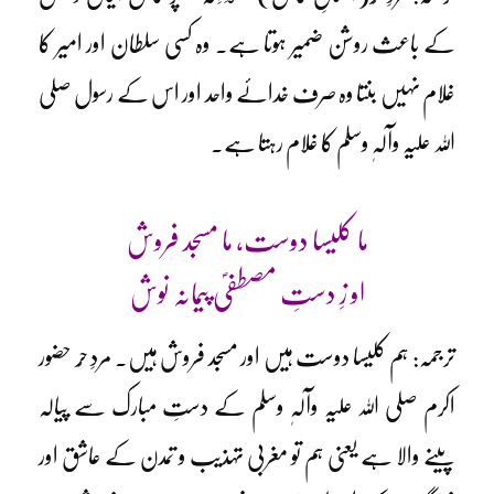
کے باعث روشن ضمیر ہوتا ہے۔ وہ کسی سلطان اور امیر کا
غلام نہیں بنتا وہ صرف خدائے واحد اور اس کے رسول صلی
اللہ علیہ وآلہٖ وسلم کا غلام رہتا ہے۔
ما کلیسا دوست، ما مسجد فروش
او زِ دستِ مصطفیؐ پیمانہ نوش
ترجمہ: ہم کلیسا دوست ہیں اور مسجد فروش ہیں۔ مردِ حُر حضور
اکرم صلی اللہ علیہ وآلہٖ وسلم کے دستِ مبارک سے پیالہ
پینے والا ہے یعنی ہم تو مغربی تہذیب و تمدن کے عاشق اور