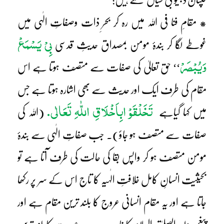
* مقامِ فنا فی اللہ میں رہ کر بحرِ ذات وصفاتِ الٰہی میں
بِیْ یَسْمَعْ
غوطے لگا کر بندۂ مومن بمصداق حدیثِ قدسی
وَیُبْصَرْ
‘‘ حق تعالیٰ کی صفات سے متصف ہوتا ہے اس
مقام کی طرف ایک اور حدیث سے بھی اشارہ ہوتا ہے جس
تَخَلْقَوْ ابِاَخْلَاقِ اللّٰہِ تَعَالٰی.
میں کہا گیاہے
(اللہ کی
صفات سے متصف ہو جاؤ)۔ جب صفاتِ الٰہی سے بندۂ
مومن متصف ہو کر واپس بقا کی حالت کی طرف آتا ہے تو
بحیثیت انسانِ کامل خلافتِ الٰہیہ کا تاج اس کے سر پر رکھا
جاتا ہے اور یہ مقام انسانی عروج کا بلند ترین مقام ہے اور