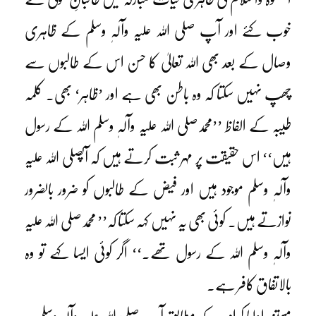
خوب کئے اور آپ صلی اللہ علیہ وآلہٖ وسلم کے ظاہری
وصال کے بعد بھی اللہ تعالیٰ کا حسن اس کے طالبوں سے
چھپ نہیں سکتا کہ وہ باطن بھی ہے اور ’ظاہر‘ بھی۔ کلمہ
طیبہ کے الفاظ ’’محمدصلی اللہ علیہ وآلہٖ وسلم اللہ کے رسول
ہیں‘‘ اس حقیقت پر مہر ثبت کرتے ہیں کہ آپصلی اللہ علیہ
وآلہٖ وسلم موجود ہیں اور فیض کے طالبوں کو ضرور بالضرور
نوازتے ہیں۔ کوئی بھی یہ نہیں کہہ سکتا کہ’’ محمدصلی اللہ علیہ
وآلہٖ وسلم اللہ کے رسول تھے۔‘‘ اگر کوئی ایسا کہے تو وہ
بالاتفاق کافر ہے۔