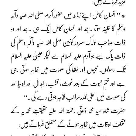
مزید فرماتے ہیں:
* ’’ انسانِ کامل اپنے زمانہ میں حضور اکرم صلی اللہ علیہ وآلہٖ
وسلم کا خلیفہ ہوتا ہے اور انسانِ کامل ایک ہی ہے اور وہ
ذات صاحبِ لولاک سرورِ کونین صلی اللہ علیہ وآلہٖ وسلم کی
ذات پاک ہے جو آدم علیہ السلام سے لیکر عیسیٰ علیہ السلام
تک رسولوں، نبیوں اور خلفا کی صورت میں ظاہر ہوتی رہی
ہے اور ختمِ نبوت کے بعد غوث، قطب، ابدال اور اولیا اللہ
کی صورت میں اعلیٰ قدر مراتب ظاہر ہوتی رہے گی۔‘‘
حضرت شاہ سیّد محمد ذوقی رحمتہ اللہ علیہ حقیقتِ محمدیہ کے
مختلف اوقات میں ظاہر ہونے کے متعلق فرماتے ہیں: