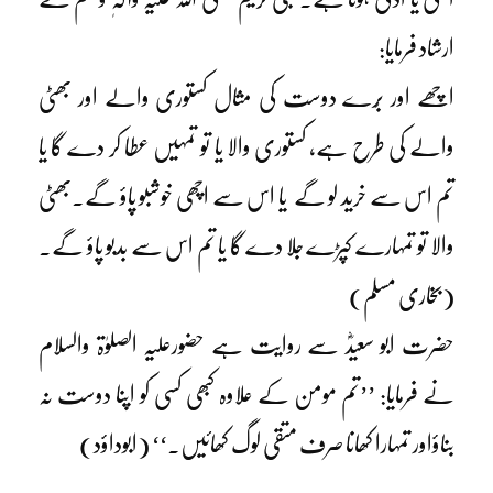
ارشاد فرمایا:
اچھے اور بُرے دوست کی مثال کستوری والے اور بھٹی
والے کی طرح ہے، کستوری والا یا تو تمہیں عطا کر دے گا یا
تم اس سے خرید لو گے یا اس سے اچھی خوشبو پاؤ گے۔بھٹی
والا تو تمہارے کپڑے جلا دے گا یا تم اس سے بدبو پاؤ گے۔
(بخاری مسلم)
حضرت ابو سعیدؓ سے روایت ہے حضورعلیہ الصلوٰۃ والسلام
نے فرمایا: ’’تم مومن کے علاوہ کبھی کسی کو اپنا دوست نہ
بناؤاور تمہارا کھانا صرف متقی لوگ کھائیں۔‘‘ (ابوداؤد)