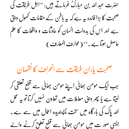
حضرت عبد اللہ بن مبارکؓ فرماتے ہیں: ’’اہلِ طریقت کی
صحبت کا بڑا فائدہ یہ ہے کہ یہ باطن کے مقامات کھول دیتی
ہے اور اس کی بدولت انسان کو حادثات و واقعات کا علم
حاصل ہوتا ہے۔‘‘ (عوارف المعارف)
صحبت یارانِ طریقت سے انحراف کا نقصان
جب ایک مومن بھائی اپنے مومن بھائی سے قطع تعلقی کر
لیتا ہے یا پھر دینی معاملات میں تعاون نہیں کرتا تو یہ عمل
اللہ پاک کی بارگاہ میں سخت ناپسندیدہ اعمال میں سے ہے۔
ایسی صور ت میں مومن بھائی سے قطع تعلق کرنے والے