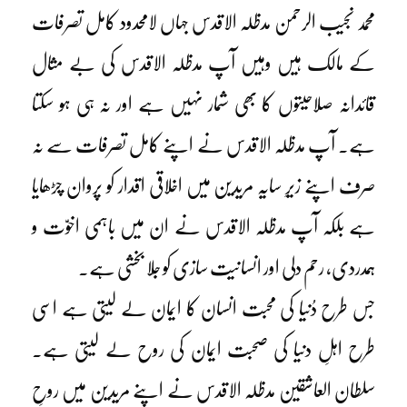
محمد نجیب الرحمن مدظلہ الاقدس جہاں لامحدود کامل تصرفات
کے مالک ہیں وہیں آپ مدظلہ الاقدس کی بے مثال
قائدانہ صلاحیتوں کا بھی شمار نہیں ہے اور نہ ہی ہو سکتا
ہے۔ آپ مدظلہ الاقدس نے اپنے کامل تصرفات سے نہ
صرف اپنے زیرِ سایہ مریدین میں اخلاقی اقدار کو پروان چڑھایا
ہے بلکہ آپ مدظلہ الاقدس نے ان میں باہمی اخوّت و
ہمدردی، رحم دلی اور انسانیت سازی کو جِلا بخشی ہے۔
جس طرح دُنیا کی محبت انسان کا ایمان لے لیتی ہے اسی
طرح اہلِ دنیا کی صحبت ایمان کی روح لے لیتی ہے۔
سلطان العاشقین مدظلہ الاقدس نے اپنے مریدین میں روحِ