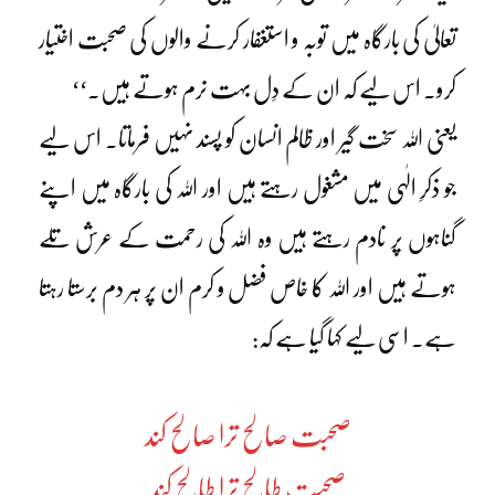
تعالیٰ کی بارگاہ میں توبہ و استغفار کرنے والوں کی صحبت اختیار
کرو۔ اس لیے کہ ان کے دِل بہت نرم ہوتے ہیں۔‘‘
یعنی اللہ سخت گیر اور ظالم انسان کو پسند نہیں فرماتا۔ اس لیے
جو ذکرِ الٰہی میں مشغول رہتے ہیں اور اللہ کی بارگاہ میں اپنے
گناہوں پر نادم رہتے ہیں وہ اللہ کی رحمت کے عرش تلے
ہوتے ہیں اور اللہ کا خاص فضل و کرم ان پر ہر دم برستا رہتا
ہے۔ اسی لیے کہا گیا ہے کہ:
صحبت صالح ترا صالح کند
صحبت طالح ترا طالح کند