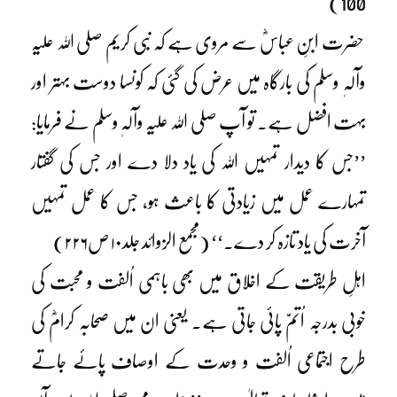
100)
حضرت ابنِ عباسؓ سے مروی ہے کہ نبی کریم صلی اللہ علیہ
وآلہٖ وسلم کی بارگاہ میں عرض کی گئی کہ کونسا دوست بہتر اور
بہت افضل ہے۔ تو آپ صلی اللہ علیہ وآلہٖ وسلم نے فرمایا:
’’جس کا دیدار تمہیں اللہ کی یاد دلا دے اور جس کی گفتار
تمہارے عمل میں زیادتی کا باعث ہو، جس کا عمل تمہیں
آخرت کی یاد تازہ کر دے۔‘‘ (مجمع الزوائد جلد۱۰ ص۲۲۶)
اہلِ طریقت کے اخلاق میں بھی باہمی اُلفت و محبت کی
خوبی بدرجہ اُتمّ پائی جاتی ہے۔ یعنی ان میں صحابہ کرامؓ کی
طرح اجتماعی اُلفت و وحدت کے اوصاف پائے جاتے