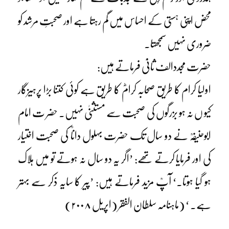
محض اپنی ہستی کے احساس میں گم رہتا ہے اور صحبتِ مرشد کو
ضروری نہیں سمجھتا۔
حضرت مجددالف ثانیؒ فرماتے ہیں:
اولیا کرام کا طریق صحابہ کرامؓ کا طریق ہے کوئی کتنا بڑا پرہیزگار
کیو ں نہ ہو بزرگوں کی صحبت سے مستثنیٰ نہیں۔ حضر ت امام
ابوحنیفہؒ نے دو سال تک حضرت بہلول داناؒ کی صحبت اختیار
کی اور فرمایا کرتے تھے: ’اگر یہ دو سال نہ ہوتے تو میں ہلاک
ہو گیا ہوتا۔‘ آپؒ مزید فرماتے ہیں: ’پیر کا سایہ ذکر سے بہتر
ہے۔ ‘ (ماہنامہ سلطان الفقر (اپریل ۲۰۰۸)