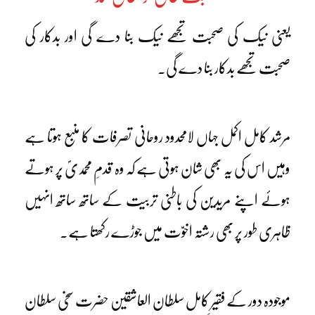
یعنی نیک کی صحبت تجھے نیک بنا دے گی اور بدکار کی
صحبت تجھے بدکار بنا دے گی۔
مرشد کامل اکمل جہاں لامحدود روحانی تصرفات کا منبع ہوتا ہے
وہیں اس کی یہ بھی شان ہوتی ہے کہ وہ قدمِ محمدیؐ پر ہوتے
ہوئے اپنے مریدین کی باطنی تربیت کے ساتھ ساتھ انہیں
ظاہری طور پر بھی رشتہ اخوّت میں جوڑے رکھتا ہے۔
موجودہ دور کے فقیرِ کامل سلطان العاشقین حضرت سخی سلطان