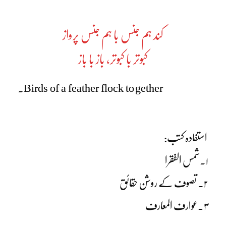
کند ہم جنس با ہم جنس پرواز
کبوتر با کبوتر، باز با باز
Birds of a feather flock to gether.
استفادہ کتب:
۱۔شمس الفقرا
۲۔ تصوف کے روشن حقائق
۳۔عوارف المعارف