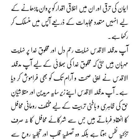
ایمان کی ترقی اور ان میں اخلاقی اقدار کو پروان چڑھانے کے
لیے انہیں متعدد مجاہدات کے ذریعے آپس میں منسلک کر
رکھا ہے۔
آپ مدظلہ الاقدس نہایت رحم دل اور مخلوقِ خدا پر نہایت
مہربان ہیں حتیٰ کہ مخلوقِ خدا کی بھلائی کے لیے آپ مدظلہ
الاقدس نے اپنی صحت و آرام تک کو بھی فراموش کر دیا
ہے۔ آپ مدظلہ الاقدس اپنے زیرِ سایہ مریدین اور متلاشیانِ
حق کی ظاہری و باطنی تربیت کے لیے مختلف روحانی محافل
کا انعقاد فرماتے ہیں جس سے شرکائے محافل کا نہ صرف
تزکیۂ نفس ہوتا ہے بلکہ وہ تصفیۂ قلب اور تجلیۂ روح سے