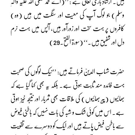
ہیں۔ ارشادِ باری تعالیٰ ہے : ’’(اے محمد صلی اللہ علیہ وآلہٖ
وسلم) جو لوگ آپ کی معیت اور سنگت میں ہیں (وہ)
کافروں پر بہت سخت اور زورآور ہیں، آپس میں بہت نرم
دل اور شفیق ہیں۔‘‘ (سورۃ الفتح۔29)
حضرت شہاب الدینؒ فرماتے ہیں: ’’نیک لوگوں کی صحبت
بہت فائدہ مند ثابت ہوتی ہے۔ بلکہ یہ بھی کہا گیا ہے کہ
بھائیوں (پیر بھائیوں) کی ملاقات بھی ثمربار اور نتیجہ خیز ہوتی
ہے۔ اس میں کوئی شک و شبہ کی بات نہیں کہ باطنی فیوض
سے باطن فیض پاتے ہیں اور ایک کو دوسرے سے تقویت