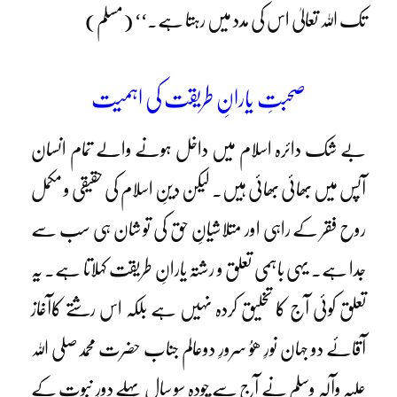
تک اللہ تعالیٰ اس کی مدد میں رہتا ہے۔‘‘ (مسلم)
صحبتِ یارانِ طریقت کی اہمیت
بے شک دائرہ اسلام میں داخل ہونے والے تمام انسان
آپس میں بھائی بھائی ہیں۔ لیکن دینِ اسلام کی حقیقی و مکمل
روح فقر کے راہی اور متلاشیانِ حق کی تو شان ہی سب سے
جدا ہے۔ یہی باہمی تعلق و رشتہ یارانِ طریقت کہلاتا ہے۔ یہ
تعلق کوئی آج کا تخلیق کردہ نہیں ہے بلکہ اس رشتے کاآغاز
آقائے دو جہان نورِ ھوُ سرورِ دوعالم جناب حضرت محمدصلی اللہ
علیہ وآلہٖ وسلم نے آج سے چودہ سو سال پہلے دورِ نبوت کے