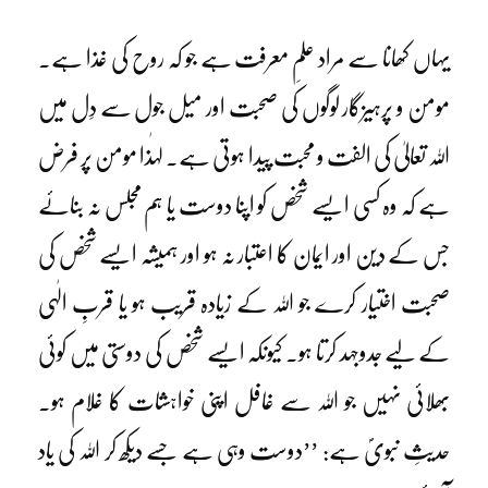
یہاں کھانا سے مراد علمِ معرفت ہے جو کہ روح کی غذا ہے۔
مومن و پرہیزگار لوگوں کی صحبت اور میل جول سے دِل میں
اللہ تعالیٰ کی الفت و محبت پیدا ہوتی ہے۔ لہٰذا مومن پر فرض
ہے کہ وہ کسی ایسے شخص کو اپنا دوست یا ہم مجلس نہ بنائے
جس کے دین اور ایمان کا اعتبار نہ ہو اور ہمیشہ ایسے شخص کی
صحبت اختیار کرے جو اللہ کے زیادہ قریب ہو یا قربِ الٰہی
کے لیے جدوجہد کرتا ہو۔ کیونکہ ایسے شخص کی دوستی میں کوئی
بھلائی نہیں جو اللہ سے غافل اپنی خواہشات کا غلام ہو۔
حدیثِ نبویؐ ہے: ’’دوست وہی ہے جسے دیکھ کر اللہ کی یاد