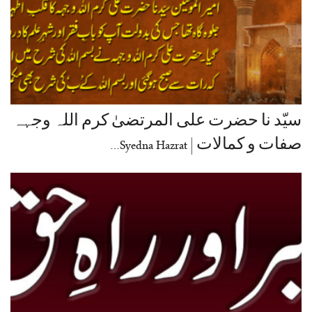
سیّد نا حضرت علی المرتضیٰ کرم اللہ وجہہ
صفات و کمالات | Syedna Hazrat…