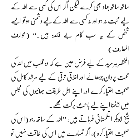
ساتھ ساتھ جہاد بھی کرے لیکن اگر اس کی کسی سے اللہ کے
لیے محبت نہ ہو اور نہ کسی سے اللہ کے لیے دشمنی ہو تو ایسے
شخص کے یہ سب کام بے فائدہ ہیں۔‘‘ (عوارف
المعارف)
المختصر ہر مرید کے لیے فرضِ عین ہے کہ وہ قلب میں اللہ کی
محبت پروان چڑھائے اور اخلاقی ترقی کے لیے مرشد کامل کی
صحبت اختیار کرے اور اپنے اہلِ طریقت بھائیوں کی مجلس
میں بیٹھنا اپنے لیے باعثِ برکت سمجھے۔
شیخ ابوبکر التلمستانیؒ فرماتے ہیں: ’’اللہ کے ساتھ رہو (اس کی
صحبت اختیار کرو)، اگر تمہارے میں اس کی طاقت نہیں تو