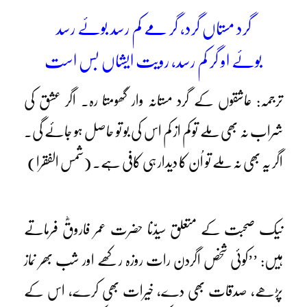
گرد مستاں گرد، گر مے کم رسد بوئے رسد
بوئے او گر کم رسد، رویت ایشاں بس است
ترجمہ: عاشقوں کے گرد مستانہ وار گھومتا رہ۔ اگر عشق کی
شراب نہ بھی ملے تو کم از کم اس کی بو تو حاصل ہو جائے گی۔
اگر یہ بھی نہ ملے تو اُن کا دیدار ہی کافی ہے۔ (شمس الفقرا)
نیک صحبت کے متعلق سیدّنا حضرت عمر فاروقؓ فرماتے
ہیں: ’’کوئی شخص اگردن رات روزہ رکھے اور شب بھر نماز
پڑھے، صدقات بھی دے، خیرات بھی کرے، اس کے