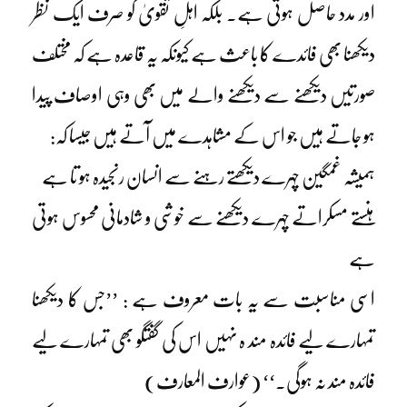
اور مدد حاصل ہوتی ہے۔ بلکہ اہلِ تقویٰ کو صرف ایک نظر
دیکھنا بھی فائدے کا باعث ہے کیونکہ یہ قاعدہ ہے کہ مختلف
صورتیں دیکھنے سے دیکھنے والے میں بھی وہی اوصاف پیدا
ہو جاتے ہیں جو اس کے مشاہدے میں آتے ہیں جیسا کہ:
ہمیشہ غمگین چہرے دیکھتے رہنے سے انسان رنجیدہ ہو تا ہے
ہنستے مسکراتے چہرے دیکھنے سے خوشی و شادمانی محسوس ہوتی
ہے
اسی مناسبت سے یہ بات معروف ہے : ’’جس کا دیکھنا
تمہارے لیے فائدہ مند ہ نہیں اس کی گفتگو بھی تمہارے لیے
فائدہ مند نہ ہوگی۔‘‘ (عوارف المعارف)