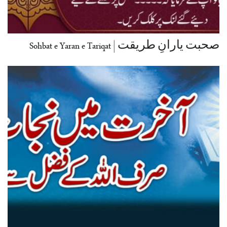
صحبت یارانِ طریقت | Sohbat e Yaran e Tariqat