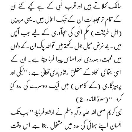
سالک کہلاتے ہیں اور قربِ الٰہی کے لیے کیے گئے ان
کے تمام تر مجاہدات ان کے نیک اعمال ہیں۔ یہی مریدین
(اہلِ طریقت) حکمِ الٰہی کی بجاآوری کے لیے جب آپس
میں بے غرض میل جول رکھتے ہیں تو اللہ پاک ان کے دِلوں
میں محبت، ہمدردی اور احساس پیدا فرما دیتا ہے۔ ان کے
اسی اجتماعی اتحاد کے متعلق ارشادِ باری تعالیٰ ہے : ’’نیکی اور
پرہیزگاری (کے کاموں) میں ایک دوسرے کی مدد کیا
کرو۔‘‘ (سورۃ المائدہ۔2)
نبی کریم صلی اللہ علیہ وآلہٖ وسلم نے ارشاد فرمایا: ’’جب تک
انسان اپنے بھائی کی مدد میں مشغول رہتا ہے اس وقت