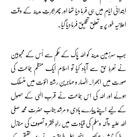
ابتدائی ایام میں ہی فرما دیا تھا اور پھرہجرتِ مدینہ کے وقت
اعلانیہ طور پر یہ تعلق تخلیق فرما دیا گیا۔
جب سرزمینِ مدینہ کو اللہ پاک کے حکم سے اُس کے محبوبین
نے نعرۂ حق سے آباد کیا تو اسلام ایک منظم جماعت کی
صورت میں ابھرا۔ انصار و مہاجرین رشتہ اخوّت میں منسلک
ہوئے اور اللہ کی اس جماعت نے قربِ الٰہی کے حصول
کے لیے اپنے پیارے ہادی و مرشد جناب حضرت محمد صلی
اللہ علیہ وآلہٖ وسلم کی قیادت میں راہِ فقر و تصوف کی منازل