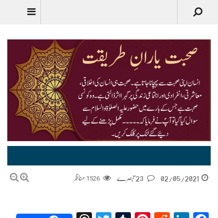
صحبت یارانِ طریقت | Sohbat e Yaran e Tariqat
02/05/2021
23 تبصرے
1526
مناظر