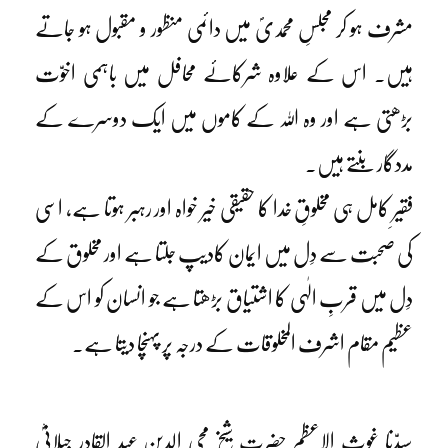
مشرف ہو کر مجلسِ محمدیؐ میں دائمی منظور و مقبول ہو جاتے
ہیں۔ اس کے علاوہ شرکائے محافل میں باہمی اخوّت
بڑھتی ہے اور وہ اللہ کے کاموں میں ایک دوسرے کے
مددگار بنتے ہیں۔
فقیرِ کامل ہی مخلوقِ خدا کا حقیقی خیر خواہ اور رہبر ہوتا ہے، اسی
کی صحبت سے دِل میں ایمان کادیپ جلتا ہے اور مخلوق کے
دِل میں قربِ الٰہی کا اشتیاق بڑھتا ہے جو انسان کو اس کے
عظیم مقام اشرف المخلوقات کے درجہ پر پہنچا دیتا ہے۔
سیدّنا غوث الاعظم حضرت شیخ محی الدین عبد القادر جیلانیؓ