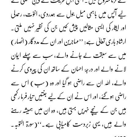
طے کرنا شروع کیں۔ انہی اہلِ طریقت نے دینِ حقیقی کے
لیے آپس میں باہمی میل جول سے ہمدردی، اخوّت، رحمدلی
اور ایثار کی ایسی مثالیں پیش کیں جن کی نظیر نہیں ملتی۔
ارشادِ باری تعالیٰ ہے: ’’مہاجرین اور ان کے مددگار (انصار)
میں سے سبقت لے جانے والے، سب سے پہلے ایمان
لانے والے اور درجۂ احسان کے ساتھ ان کی پیروی کرنے
والے، اللہ ان سے راضی ہو گیا اور وہ (سب) اس سے
راضی ہو گئے، اور اس نے اِن کے لیے جنتیں تیار فرما رکھی
ہیں جن کے نیچے نہریں بہتی ہیں، وہ ان میں ہمیشہ رہنے
والے ہیں، یہی زبردست کامیابی ہے۔‘‘(سورۃ التوبہ۔