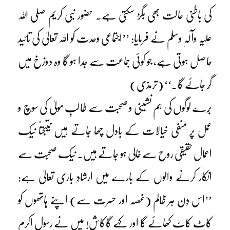
کی باطنی حالت بھی بگڑ سکتی ہے۔ حضور نبی کریم صلی اللہ
علیہ وآلہٖ وسلم نے فرمایا: ’’اجتماعی وحدت کو اللہ تعالیٰ کی تائید
حاصل ہوتی ہے، جو کوئی جماعت سے جدا ہو گا وہ دوزخ میں
گِر جائے گا۔‘‘ (ترمذی)
بُرے لوگوں کی ہم نشینی و صحبت سے طالبِ مولیٰ کی سوچ و
عمل پر منفی خیالات کے بادل چھا جاتے ہیں نتیجتاً نیک
اعمال حقیقی روح سے خالی ہو جاتے ہیں۔ نیک صحبت سے
انکار کرنے والوں کے بارے میں ارشادِ باری تعالیٰ ہے:
’’اس دِن ہر ظالم (غصّہ اور حسرت سے) اپنے ہاتھوں کو
کاٹ کاٹ کھائے گا اور کہے گاکاش! میں نے رسول اکرم