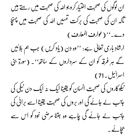
ان لوگوں کی صحبت اختیار کرو جو اللہ کی صحبت میں رہتے ہیں
تاکہ ان کی صحبت کی برکت تمہیں اللہ کی صحبت میں پہنچا
دے۔‘‘ (عوارف المعارف)
ارشادِ باری تعالیٰ ہے: ’’وہ دِن (یاد کریں) جب ہم بلائیں
گے ہر فرقہ کو ان کے سرداروں کے ساتھ‘‘۔ (سورۃ بنی
اسرائیل۔ 71)
نیکوکاروں کی صحبت انسان کو یقینا ایک نہ ایک دن نیکی کی
جانب لے جائے گی اور بروں کی صحبت یقینا اسے برائی کی
جانب لے جائے گی چاہے وہ جتنا مرضی خود کو اس سے
بچائے۔