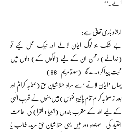
آئے۔‘‘
ارشادِ باری تعالیٰ ہے:
بے شک جو لوگ ایمان لائے اور نیک عمل کیے تو
(خدائے) رحمن ان کے لیے (لوگوں کے) دلوں میں
محبت پیدا کر دے گا۔ (سورۃ مریم۔ 96)
یہاں ’ایمان لانے ‘سے مراد متلاشیانِ حق (صحابہ کرامؓ اور
بعد از صحابہ کرام تمام پاکیزہ نفوس) ہیں جنہوں نے قربِ الٰہی
کے لیے اللہ کے مقرب بندوں (انبیا و فقرا) کی اطاعت
اختیار کی۔ موجودہ دور میں یہی متلاشیان حق مرید، طالب یا