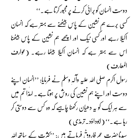
دوست انسان کو بُرائی کرنے پر مجبور کرتا ہے۔‘‘
کسی بُرے ہم نشین کے پاس بیٹھنے سے بہتر ہے کہ انسان
اکیلا رہے اور کسی نیک اور اچھے ہم نشین کے پاس بیٹھنا
اس سے بہتر ہے کہ انسان اکیلا بیٹھا رہے۔ (عوارف
المعارف)
رسول اکرم صلی اللہ علیہ وآلہٖ وسلم نے فرمایا: ’’انسان اپنے
دوست اور اپنے ہم نشین کی روش پر ہوتا ہے۔ لہٰذا تم میں
سے ہر ایک کو یہ دھیان رکھنا چاہیے کہ وہ کس سے دوستی کر
رہا ہے۔‘‘ (ابوداؤد۔ترمذی)
سیّدناحضرت عمر فاروقؓ فرماتے ہیں: ’’کثرت کے ساتھ اللہ