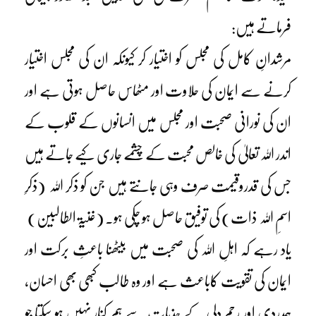
فرماتے ہیں:
مرشدانِ کامل کی مجلس کو اختیار کر کیونکہ ان کی مجلس اختیار
کرنے سے ایمان کی حلاوت اور مٹھاس حاصل ہوتی ہے اور
ان کی نورانی صحبت اور مجلس میں انسانوں کے قلوب کے
اندر اللہ تعالیٰ کی خالص محبت کے چشمے جاری کیے جاتے ہیں
جس کی قدروقیمت صرف وہی جانتے ہیں جن کو ذکر اللہ (ذکرِ
اسمِ اللہ ذات) کی توفیق حاصل ہو چکی ہو۔ (غنیۃ الطالبین)
یاد رہے کہ اہلِ اللہ کی صحبت میں بیٹھنا باعثِ برکت اور
ایمان کی تقویت کاباعث ہے اور وہ طالب کبھی بھی احسان،
ہمدردی اور رحم دِلی کے جذبات سے ہم کنار نہیں ہو سکتا جو