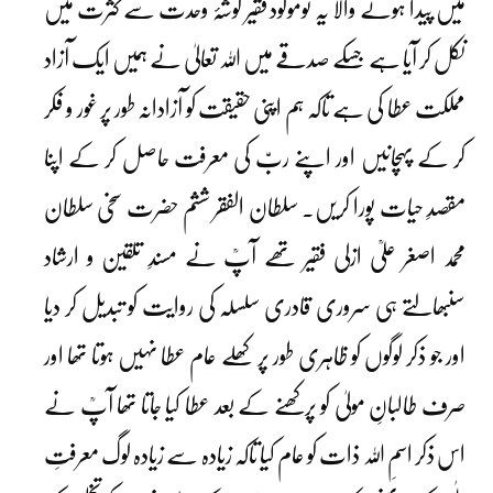
میں پیدا ہونے والا یہ نومولود فقیر گوشۂ وحدت سے کثرت میں
نکل کر آیا ہے جسکے صدقے میں اللہ تعالیٰ نے ہمیں ایک آزاد
مملکت عطا کی ہے تاکہ ہم اپنی حقیقت کو آزادانہ طور پر غور و فکر
کر کے پہچانیں اور اپنے ربّ کی معرفت حاصل کر کے اپنا
مقصدِ حیات پورا کریں۔ سلطان الفقر ششم حضرت سخی سلطان
محمد اصغر علیؒ ازلی فقیر تھے آپؒ نے مسندِ تلقین و ارشاد
سنبھالتے ہی سروری قادری سلسلہ کی روایت کو تبدیل کر دیا
اور جو ذکر لوگوں کو ظاہری طور پر کھلے عام عطا نہیں ہوتا تھا اور
صرف طالبانِ مولیٰ کو پرکھنے کے بعد عطا کیا جاتا تھا آپؒ نے
اس ذکر اسمِ اللہ ذات کو عام کیا تاکہ زیادہ سے زیادہ لوگ معرفتِ