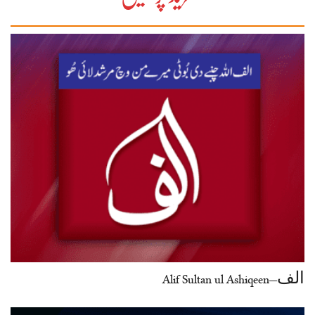
الف–Alif Sultan ul Ashiqeen