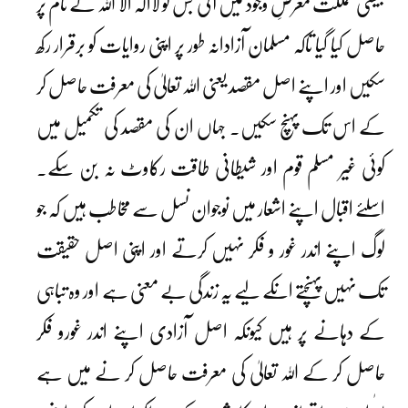
جیسی مملکت معرضِ وجود میں آئی جس کو لاالٰہ الا اللہ کے نام پر
حاصل کیا گیا تاکہ مسلمان آزادانہ طور پر اپنی روایات کو برقرار رکھ
سکیں اور اپنے اصل مقصد یعنی اللہ تعالیٰ کی معرفت حاصل کر
کے اس تک پہنچ سکیں۔ جہاں ان کی مقصد کی تکمیل میں
کوئی غیر مسلم قوم اور شیطانی طاقت رکاوٹ نہ بن سکے۔
اسلئے اقبال اپنے اشعار میں نوجوان نسل سے مخاطب ہیں کہ جو
لوگ اپنے اندر غور و فکر نہیں کرتے اور اپنی اصل حقیقت
تک نہیں پہنچتے انکے لیے یہ زندگی بے معنی ہے اور وہ تباہی
کے دہانے پر ہیں کیونکہ اصل آزادی اپنے اندر غورو فکر
حاصل کر کے اللہ تعالیٰ کی معرفت حاصل کر نے میں ہے