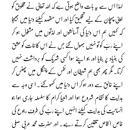
لہٰذا اس سے یہ بات واضح ہوتی ہے کہ اللہ تعالیٰ نے مخلوق کو
اپنی پہچان کے لیے تخلیق کیا اور اس مقصد کیلئے دنیا میں بھیجا
کہ کہیں ہم اس دنیا کی آسائشوں اور لذتوں میں مشغول ہو کر
اپنے ربّ کو تو نہیں بھول گئے جس نے اس کائنات کو عشق
کی بنیاد پر بنایا اور جو اپنے سوا کسی شریک کو برداشت نہیں
کرتا۔ مگر پھر بھی ہم شیطان اور نفس کے چنگل میں پھنس کر
اپنے خالق سے دور ہو کر اس دنیا میں کھو گئے۔ اسی وجہ سے
ہدایت کا نظام شروع ہوا اور انبیا کرام کا سلسلہ جاری ہوا جو
انسانیت کی ہدایت کیلئے انہیں اپنے ربّ کی طرف رجوع کی
خاص الخاص تلقین کرتے رہے۔ اور حضرت محمد عربی صلی