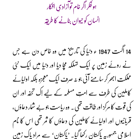
ہو فکر اگر خام تو آزادیِ افکار
انسان کو حیوان بنانے کا طریقہ
14 اگست 1947 ء دنیا کی تاریخ میں وہ خاص دن ہے جس
نے روئے زمین پر ایک تہلکہ مچا دیا اور دنیا میں ایک نئی
مملکت ابھر کر سامنے آئی جو نہ صرف ایک معجزہ بلکہ اولیائے
کاملین کی طرف سے امتِ مسلمہ کے لیے اِک تحفہ اور ان
کی قوت کا مرکز اور طاقت تھی۔ وہ ریاست جو بے شمار دعاؤں،
قربانیوں اور اولیائے کاملین کی دعاؤں کا ثمر تھی اس کا نام
اسلامی جمہوریہ پاکستان رکھا گیا۔ ’پاکستان‘ سے مراد پاک زمین