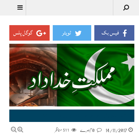
Urdu
فیس بک
ٹویٹر
گوگل پلس
مملکتِ خداداد–Mumlikat-e-Khudadad
14/11/2017
0 تبصرے
511
مناظر