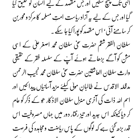
الٰہی تک پہنچ سکیں اور جس مقصد کے لیے انسان کو تخلیق کیا
گیا اور جس کے لیے یہ آزاد ریاست امتِ مسلمہ کا مرکز و محور بن
کر سامنے آئی‘ اس مقصد کو پورا کیا جا سکے۔
سلطان الفقر ششم حضرت سخی سلطان محمد اصغر علیؒ کے اسی
مشن کو آگے بڑھاتے ہوئے آپؒ کے سلسلہ فقر کے حقیقی
وارث سلطان العاشقین حضرت سخی سلطان محمد نجیب الرحمن
مدظلہ الاقدس نے طالبانِ مولیٰ کیلئے مزید آسانیاں پیدا کیں اور
اسم اللہ ذات کی آخری منزل سلطان الاذکار ھُو کے ذکر کو عام
کر دیا کیونکہ اس جدید اور تیز رفتار دور میں جہاں مصروفیت اس
قدر بڑھ گئی ہے کہ لوگوں کے پاس ریاضت و مجاہدہ کی فرصت