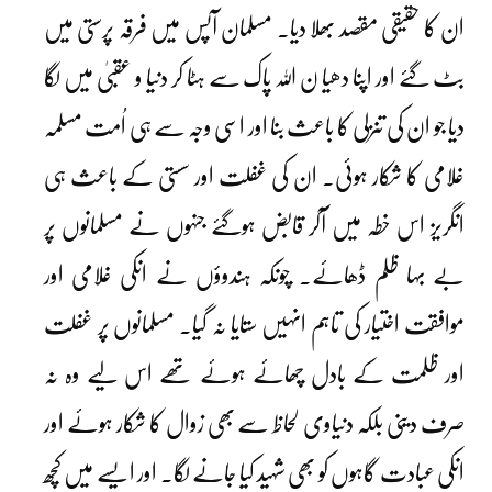
ان کا حقیقی مقصد بھلا دیا۔ مسلمان آپس میں فرقہ پرستی میں
بٹ گئے اور اپنا دھیا ن اللہ پاک سے ہٹا کر دنیا و عقبیٰ میں لگا
دیا جو ان کی تنزلی کا باعث بنا اور اسی وجہ سے ہی اُمت مسلمہ
غلامی کا شکار ہوئی۔ ان کی غفلت اور سستی کے باعث ہی
انگریز اس خطہ میں آکر قابض ہوگئے جنہوں نے مسلمانوں پر
بے بہا ظلم ڈھائے۔ چونکہ ہندوؤں نے انکی غلامی اور
موافقت اختیار کی تاہم انہیں ستایا نہ گیا۔ مسلمانوں پر غفلت
اور ظلمت کے بادل چھائے ہوئے تھے اس لیے وہ نہ
صرف دینی بلکہ دنیاوی لحاظ سے بھی زوال کا شکار ہوئے اور
انکی عبادت گاہوں کو بھی شہید کیا جانے لگا۔ اور ایسے میں کچھ