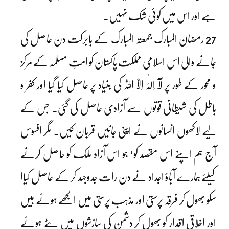
ہے اور اس میں کوئی شک نہیں۔
27 رمضان المبارک جمعتہ المبارک کے بابرکت دن حاصل کی
جانے والی اس اسلامی مملکت پاکستان کو امتِ مسلمہ کے مرکز
و محور کے طور پر لَآ اِلٰہَ اِلَّا اللّٰہُ کی بنیاد پر حاصل کیا گیا اور کفر و
باطل کی شیطانی قوتوں سے آزادی حاصل کی گئی۔ جس کے
لیے لاکھوں انسانوں نے اپنی جانیں قربان کیں۔ مگر افسوس
آج ہم اپنے اس مقصد کو‘ جو اس آزاد ملک کو حاصل کرنے
کیلئے ہمارے آباؤ اجداد نے دن رات جدوجہد کر کے حاصل کیاا
سکو بھول کر فرقہ پرستی اور مذہب پرستی میں الجھے ہوئے ہیں
اور اخلاقی اقدار کو بھول کر دشمن کی سازشوں میں بٹے ہوئے