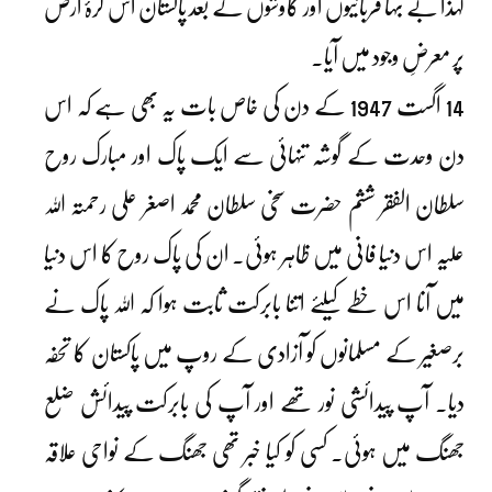
لہٰذا بے بہا قربانیوں اور کاوشوں کے بعد پاکستان اس کرۂ ارض
پر معرضِ وجود میں آیا۔
14 اگست 1947 کے دن کی خاص بات یہ بھی ہے کہ اس
دن وحدت کے گوشہ تنہائی سے ایک پاک اور مبارک روح
سلطان الفقر ششم حضرت سخی سلطان محمد اصغر علی رحمتہ اللہ
علیہ اس دنیا فانی میں ظاہر ہوئی۔ ان کی پاک روح کا اس دنیا
میں آنا اس خطے کیلئے اتنا بابرکت ثابت ہوا کہ اللہ پاک نے
برصغیر کے مسلمانوں کو آزادی کے روپ میں پاکستان کا تحفہ
دیا۔ آپ پیدائشی نور تھے اور آپ کی بابرکت پیدائش ضلع
جھنگ میں ہوئی۔ کسی کو کیا خبر تھی جھنگ کے نواحی علاقہ