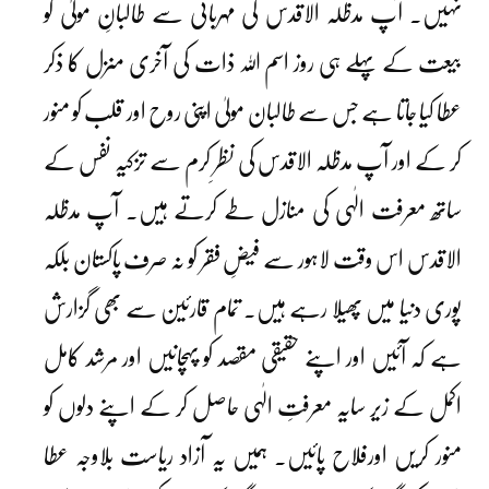
نہیں۔ آپ مدظلہ الاقدس کی مہربانی سے طالبانِ مولیٰ کو
بیعت کے پہلے ہی روز اسم اللہ ذات کی آخری منزل کا ذکر
عطا کیا جاتا ہے جس سے طالبان مولیٰ اپنی روح اور قلب کو منور
کر کے اور آپ مدظلہ الاقدس کی نظرِ کرم سے تزکیہ نفس کے
ساتھ معرفت الٰہی کی منازل طے کرتے ہیں۔ آپ مدظلہ
الاقدس اس وقت لاہور سے فیضِ فقر کو نہ صرف پاکستان بلکہ
پوری دنیا میں پھیلا رہے ہیں۔ تمام قارئین سے بھی گزارش
ہے کہ آئیں اور اپنے حقیقی مقصد کو پہچانیں اور مرشد کامل
اکمل کے زیر سایہ معرفتِ الٰہی حاصل کر کے اپنے دلوں کو
منور کریں اورفلاح پائیں۔ ہمیں یہ آزاد ریاست بلاوجہ عطا