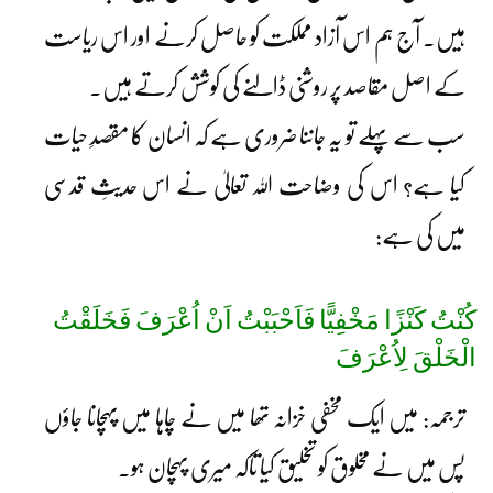
ہیں۔ آج ہم اس آزاد مملکت کو حاصل کرنے اور اس ریاست
کے اصل مقاصد پر روشنی ڈالنے کی کوشش کرتے ہیں۔
سب سے پہلے تو یہ جاننا ضروری ہے کہ انسان کا مقصدِ حیات
کیا ہے؟ اس کی وضاحت اللہ تعالیٰ نے اس حدیثِ قدسی
میں کی ہے:
کُنْتُ کَنْزًا مَخْفِیًّا فَاَحْبَبْتُ اَنْ اُعْرَفَ فَخَلَقْتُ
الْخَلْقَ لِاُعْرَفَ
ترجمہ: میں ایک مخفی خزانہ تھا میں نے چاہا میں پہچانا جاؤں
پس میں نے مخلوق کو تخلیق کیا تاکہ میری پہچان ہو۔