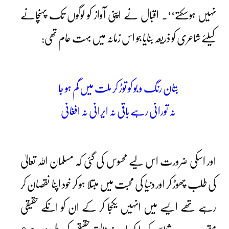
نہیں ہوسکتے‘‘۔ اقبال نے اپنی آواز کو لوگوں تک پہنچانے
کیلئے شاعری کو ذریعہ بنایا جو اس زمانہ میں بہت عام تھی:
بتان رنگ و بو کو توڑ کر ملت میں گم ہو جا
نہ تورانی رہے باقی نہ ایرانی نہ افغانی
اور اسکی ضرورت اس لیے محسوس کی گئی کہ مسلمان اللہ تعالیٰ
کی طلب چھوڑ کر اور دنیا کی محبت میں مبتلا ہو کر خود اپنا نقصان کر
رہے تھے ایسے میں انہیں یکجا کر کے ان کو انکے حقیقی