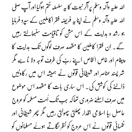
اللہ علیہ وآلہٖ وسلم پر آکر نبوت کا یہ سلسلہ ختم ہوگیا اور آپ صلی
اللہ علیہ وآلہٖ وسلم نے اپنا یہ فریضہ فقر اکاملین کے سپرد فرمایا
جو رشد و ہدایت کے اس مشن کو تاقیامت سنبھالتے رہیں
گے۔ ان فقرا کاملین کا مقصد صرف لوگوں تک ہدایت کا
پیغام اور خاص الخاص اپنے ربّ کی طرف توجہ دلا نا ہے مگر
شر پسند عناصر اور شیطانی قوتوں نے ہمیشہ اس میں رکاوٹیں
ڈالنے کی کوشش کی۔ اس ساری بات کا مقصد اس موضوع
میں صرف اسلئے ضروری تھا کہ جب تک اُمت مسلمہ کو عروج
حاصل رہا اسلامی اقدار پھلتی پھولتی رہیں مگر پھر شیطانی اور
نفسانی قوتوں نے اس عروج کو نظر لگاتے ہوئے مسلمانوں کو