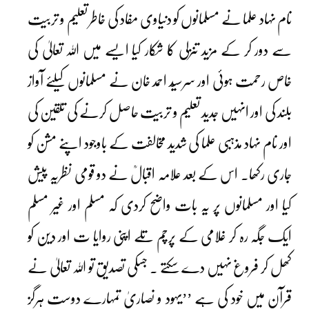
نام نہاد علما نے مسلمانوں کو دنیاوی مفاد کی خاطر تعلیم و تربیت
سے دور کر کے مزید تنزلی کا شکار کیا ایسے میں اللہ تعالیٰ کی
خاص رحمت ہوئی اور سرسیّد احمد خان نے مسلمانوں کیلئے آواز
بلند کی اور انہیں جدید تعلیم و تربیت حاصل کرنے کی تلقین کی
اور نام نہاد مذہبی علما کی شدید مخالفت کے باوجود اپنے مشن کو
جاری رکھا۔ اس کے بعد علامہ اقبالؒ نے دو قومی نظریہ پیش
کیا اور مسلمانوں پر یہ بات واضح کردی کہ مسلم اور غیر مسلم
ایک جگہ رہ کر غلامی کے پرچم تلے اپنی روایا ت اور دین کو
کھل کر فروغ نہیں دے سکتے ۔ جسکی تصدیق تو اللہ تعالیٰ نے
قرآن میں خود کی ہے ’’یہود و نصاریٰ تمہارے دوست ہرگز