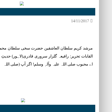
14/11/2017
مرشد کریم سلطان العاشقین حضرت سخی سلطان محمد 
القابات تحریر: رافیعہ گلزار سروری قادری(لاہور) حدیثِ 
اے محبوب صلی اللہ علیہ وآلہٖ وسلم! اگر آپ (صلی اللہ