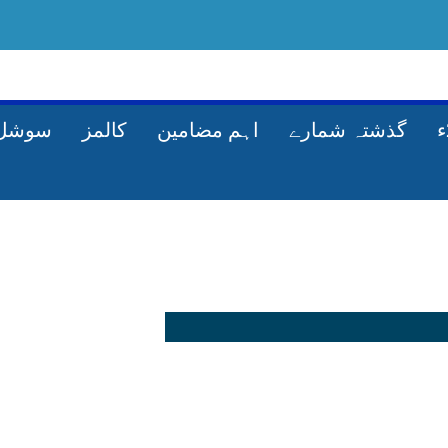
گذشتہ شمارے
اہم مضامین
کالمز
سوشل 