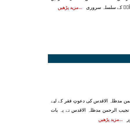
 آپؒ کے سلسلہ سروری
مزید پڑھیں
 مدظلہ الاقدس کی دعوتِ فقر کے لیے
یب الرحمن مدظلہ الاقدس نے یہ بات
ر
مزید پڑھیں