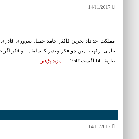
14/11/2017
مملکتِ خداداد تحریر: ڈاکٹر حامد جمیل سروری قادری (
تباہی رکھتے نہیں جو فکر و تدبر کا سلیقہ ہو فکر اگر خام 
طریقہ 14 اگست 1947
مزید پڑھیں
14/11/2017