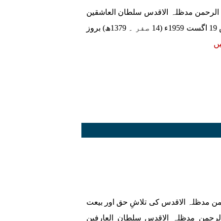
لرحمن مدظلہ الاقدس سلطان العاشقین
حضرت سخی سلطان محمد نجیب الرحمن مدظلہ الاقدس 19 اگست 1959ء (14 صفر ۔ 1379ھ) بروز
یں
مدظلہ الاقدس کی تلاشِ حق اور بیعت
حمن مدظلہ الاقدس سلطان العارفین