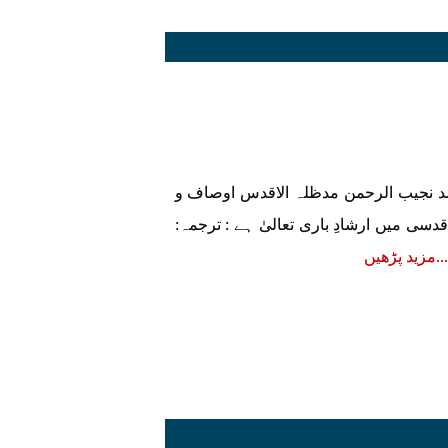
نجیب الرحمن مدظلہ الاقدس اوصاف و
قدسی میں ارشادِ باری تعالیٰ ہے : ترجمہ:
مزید پڑھیں