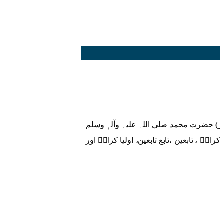
ر) حضرت محمد صلی اللہ علیہ وآلہٖ وسلم
، تابعین ،تابع تابعین، اولیا کرامؒ اور