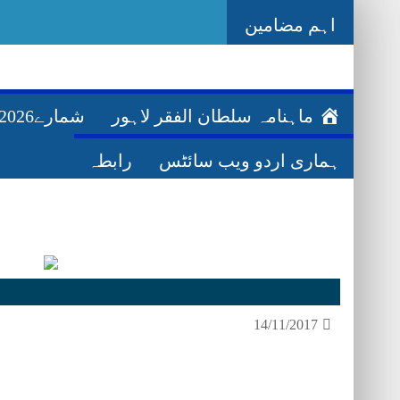
اہم مضامین
_
Ghazwa Bada
ماہنامہ سلطان الفقر لاہور
شمارے2026ء
ہماری اردو ویب سائٹس
رابطہ
14/11/2017