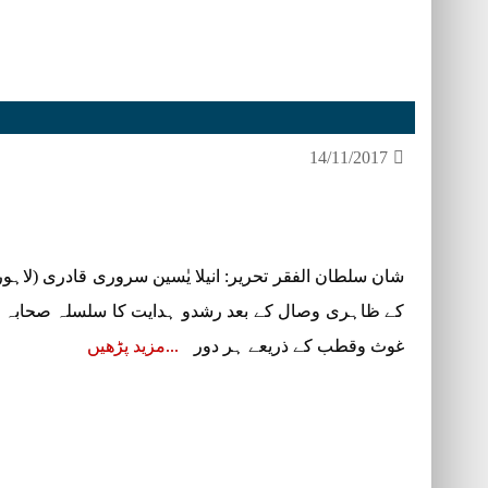
14/11/2017
شان سلطان الفقر تحریر: انیلا یٰسین سروری قادری (لاہو
کے ظاہری وصال کے بعد رشدو ہدایت کا سلسلہ صحابہ کرامؓ 
غوث وقطب کے ذریعے ہر دور
مزید پڑھیں