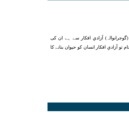
گوجرانوالہ) آزادیِ افکار سے ہے ان کی
تو آزادیِ افکار انسان کو حیوان بنانے کا