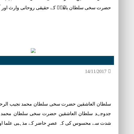
حضرت سخی سلطان باھُوؒ کے حقیقی روحانی وارث اور
14/11/2017
سلطان العاشقین حضرت سخی سلطان محمد نجیب الرحمن
جدوجہد سلطان العاشقین حضرت سخی سلطان محمد نج
شدت سے محسوس کی کہ عصرِ حاضر کے مذہبی علما او