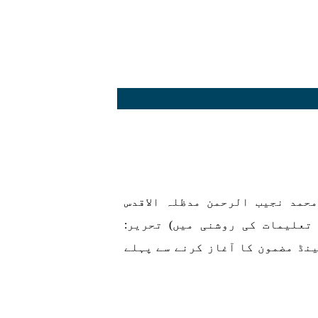
حمد نجیب الرحمن مدظلہ الاقدس
تعلیمات کی روشنی میں) تحریر:
نڈ مضمون کا آغاز کرنے سے پہلے