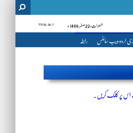
7 : 36 : 25 PM
جمعرات‬‮,
22
صفر‬,
1448ء
ری اردو ویب سائٹس
رابطہ