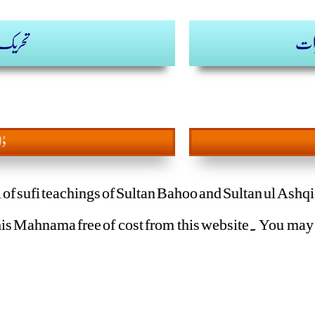
رات
تحریک د
ڈا
l of sufi teachings of Sultan Bahoo and Sultan ul Ashqi
is Mahnama free of cost from this website. You may