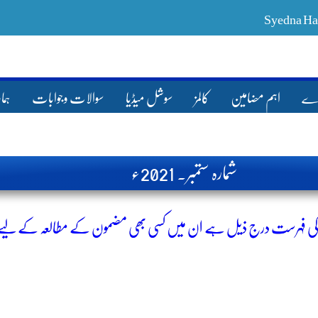
ارے
اہم مضامین
کالمز
سوشل میڈیا
سوالات وجوابات
ہما
شمارہ ستمبر۔ 2021ء