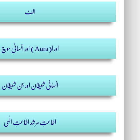
الف
اورا(Aura) اور انسانی سوچ
انسانی شیطان اور جن شیطان
اطاعتِ مرشد اطاعتِ الٰہی