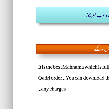
عوتِ فقر نیوز
ؤن لوڈ کیجیے
It is the best Mahnama which is ful
Qadri order. You can download th
any charges.