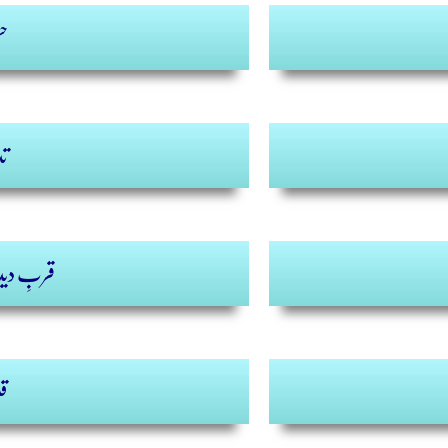
حس
تد
قربِ دیدا
قل