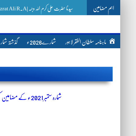
اہم مضامین
-
ماہنامہ سلطان الفقر لاہور
شمارے2026ء
گذشتہ شم
شمارہ ستمبر
2021ء کے مضامین کی فہرست درج ذیل ہے ان میں کسی بھی مضمون کے مطالعہ کے لیے اس پر کلک کریں۔