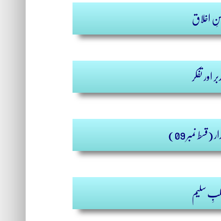
نِ اخلاق
بر اور تفکر
ر (
قسط نمبر 09
)
بِ سلیم