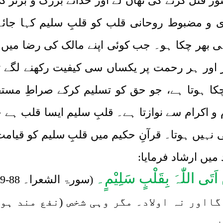
ور قتل کرنے کی ٹھان لے اور خدائے بزرگ و برتر 
قوی و مضبوط روحانی قلب کو قلبِ سلیم کہا جائ
ٰہی بھر چکا ہو۔ جب کوئی اپنے مالک کی رضا میں
ر اور ہر رحمت پر یکساں سی کیفیت رکھنے لگے ت
ا ہوتا ہے، جو حق کو تسلیم کرکے صراطِ مستقی
م و اکرام سے نوازتا ہے۔ قلبِ سلیم ایسا قلب ہے 
نہیں ہوتا۔ قرآنِ حکیم میں قلبِ سلیم کو قیامت 
 میں ارشاد فرمایا:
َنْ اَتَی اللّٰہَ بِقَلْبٍ سَلِیْمٍ۔
(سورۃ الشعرا۔ 88-89)
گااور نہ اولاد۔ مگر وہی شخص (نفع مند ہو