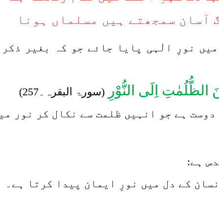
 آسان سمجھتے ہیں مسلماں ہونا
میں نورِ الٰہی پایا جائے جو کہ بغیر ذکر
مِّنَ الظُّلُمٰتِ اِلَی النُّوْرِ
(سورۃ البقرہ۔257)
دوست ہے جو انہیں ظلمت سے نکال کر نور میں
س ہے:
نسان کے دل میں نورِ ایمان پیدا کرتا ہے۔