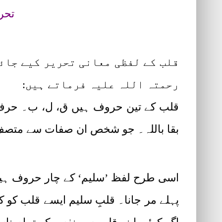
تحر
قلب کے لفظی معانی تحریر کیے جائی
رحمتہ اللہ علیہ فرماتے ہیں:
قلب کے تین حروف ہیں ق، ل، ب۔ حرف ’ق
بقا باللہ۔ جو شخص ان صفات سے متصف ہ
اسی طرح لفظ ’سلیم‘ کے چار حروف ہیں ’
پہلے مر جانا۔ قلبِ سلیم ایسے قلب کو کہ