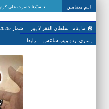
اہم مضامین
سیّدنا حضرت علی کرم اللہ وجہہ | R.A
Ghazwa Badar غزوہ بدر
اللہ کی راہ میں مال خرچ کرنے کے فضائل–y-fazail
ماہنامہ سلطان الفقر لاہور
شمارے2026ء
بیعت–Bayat
ہماری اردو ویب سائٹس
رابطہ
فقر–Faqr
طالب مولیٰ–Talib-e-Maula
عرفانِ نفس–Irfan-e-Nafs
اسم اللہ ذات–Ism-e-Allah Zaat
تصورِاسمِ محمد–Ism-e-Mohammad
مرشد کامل اکمل–Murshid Kamil Akmal