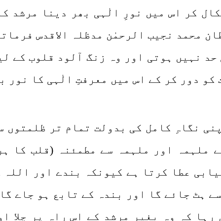
کال کر اس میں نورِ الٰہی بھر دینا مرشد ک
ن محمد نجیب الرحمٰن مدظلہ الاقدس فرماتے
حد نہیں ہوتی اور وہ زنگ آلود قلوب کے لی
 کو دور کر کے اس میں معرفتِ الٰہی کا نور 
نی نگاہِ کامل کی بدولت تمام تر ظلمتوں س
 ملہمہ اور ملہمہ سے مطمئنہ (قلب کا ہر
یابی عطا کرتا ہے کیونکہ بندے اور اللہ ک
ے ہٹ جائے گا اور بندہ کے تابع ہو جاے گا 
رہا کہ وہ بغیر مرشد کے اس راہ پر چلا او