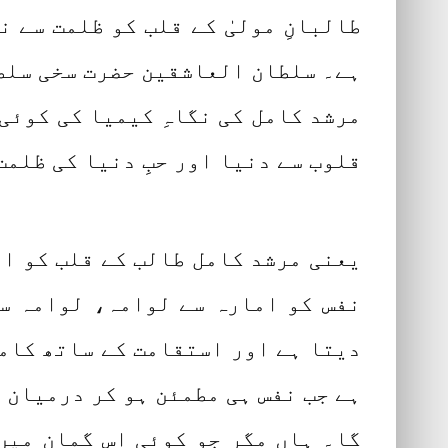
طالبانِ مولیٰ کے قلب کو ظلمت سے ن
ہے۔ سلطان العاشقین حضرت سخی سلطا
مرشد کامل کی نگاہِ کیمیا کی کوئی 
قلوب سے دنیا اور حبِ دنیا کی ظلمت
یعنی مرشد کامل طالب کے قلب کو اپ
نفس کو امارہ سے لوامہ، لوامہ سے
دیتا ہے اور استقامت کے ساتھ کام
ہے جب نفس ہی مطمئن ہو کر درمیان س
گا۔ ہاں مگر جو کوئی اس گمان میں 