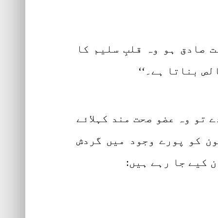
 صادق ہو وہ قلبِ سلیم کا
لص بناتا ہے۔‘‘
 تو وہ عضو صحت مند کہلائے
ون کو پورے وجود میں گردش
ن کیے جا رہے ہیں: