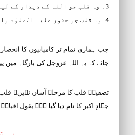
3۔ وہ قلب جو اللہ کے دیدار کے لیے ہر دم بے چین و بیقرار رہتا ہو۔
4۔وہ قلب جو حضور علیہ الصلوٰۃ والسلام کی دائمی حضوری کی طلب رکھتا ہو۔
جب ہماری تمام تر کامیابیوں کا انحصار ا
جائے کہ یہ اللہ عزوجل کی بارگاہ میں پی
تصفیۂ قلب کا مرحلہ آسان نہیں۔ قلب 
جہادِ اکبر کا نام دیا گیا ہے۔ بقول اقبالؒ
یہ ش