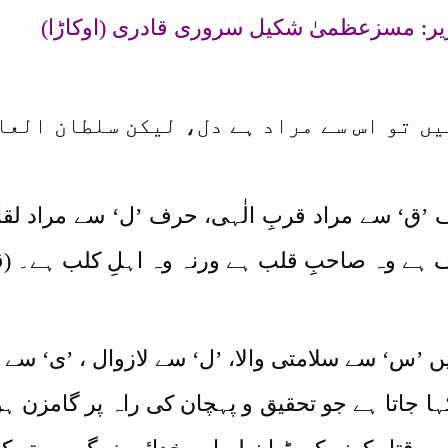
یر: مسزعظمیٰ شکیل سروری قادری (اوکاڑا)
ں تو اس سے مراد ہے دل، لیکن سلطان العا
‘ سے مراد قربِ الٰہی، حرف ’ل‘ سے مراد لقائ
ے وہ صاحبِ قلب ہے ورنہ وہ اہلِ کلب ہے۔ (قر
س‘ سے سلامتی والا، ’ل‘ سے لازوال ، ’ی‘ سے ی
ا جاتا ہے جو تحقیق و پہچان کی راہ پر گامزن ہو ا