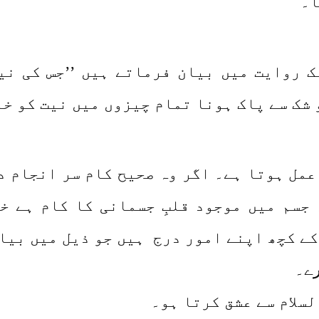
ا۔
ک روایت میں بیان فرماتے ہیں ’’جس کی نیت
 شک سے پاک ہونا تمام چیزوں میں نیت کو خا
عمل ہوتا ہے۔ اگر وہ صحیح کام سر انجام دے
 جسم میں موجود قلبِ جسمانی کا کام ہے خ
 کے کچھ اپنے امور درج ہیں جو ذیل میں بیا