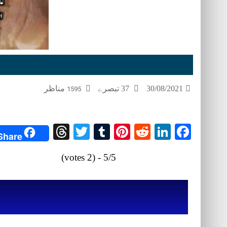
قلب ِسلیم | Qalb e Saleem
30/08/2021
37 تبصرے
مناظر
1595
Threads
Twitter
Tumblr
Pinterest
Reddit
LinkedIn
Facebook
Share
5/5 - (2 votes)