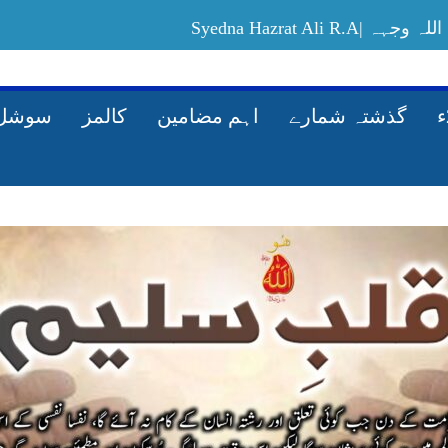
Syedna Hazrat Ali
Allah-ki-rah-mein-maal-kharach-karney-ka
گذشتہ شمارے
اہم مضامین
کالمز
سوشل 