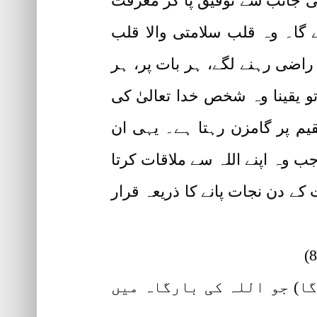
کی جانب سے توفیق پا کر معرفت
ے گا۔ وہ قلب سلامتی والا قلب
 راضی رہنے لگے، ہر بات پر، ہر
و یقینا وہ شخص خدا تعالیٰ کی
م پر گامزن رہتا ہے۔ یہی ان
جب وہ اپنے اللہ سے ملاقات کرتا
کے دن نجات پانے کا ذریعہ قرار
گا) جو اللہ کی بارگاہ میں