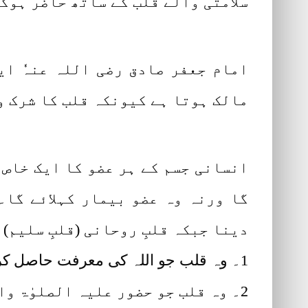
سلامتی والے قلب کے ساتھ حاضر ہوگ
امام جعفر صادق رضی اللہ عنہٗ ای
مالک ہوتا ہے کیونکہ قلب کا شرک و
انسانی جسم کے ہر عضو کا ایک خاص 
گا ورنہ وہ عضو بیمار کہلائے گا۔
دینا جبکہ قلبِ روحانی (قلبِ سلیم)
1۔ وہ قلب جو اللہ کی معرفت حاصل کرے۔
2۔ وہ قلب جو حضور علیہ الصلوٰۃ والسلام سے عشق کرتا ہو۔