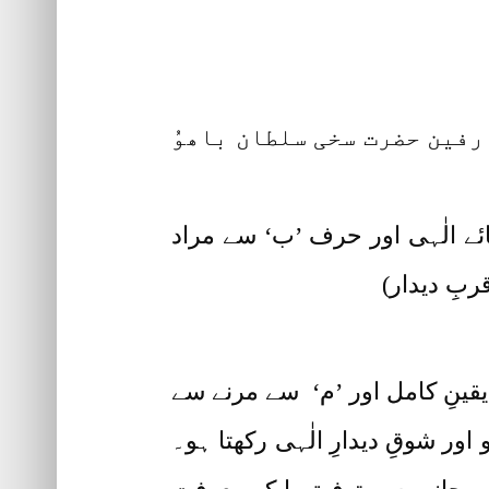
رفین حضرت سخی سلطان باھوُ
ے الٰہی اور حرف ’ب‘ سے مراد
بِ دیدار)
قینِ کامل اور ’م‘ سے مرنے سے
ور شوقِ دیدارِ الٰہی رکھتا ہو۔