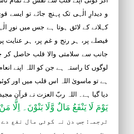
اگر کوئی اپنے قلب سے نفس کے تمام ناس
و دیدارِ الٰہی تک پہنچ جائے تو ایسے 
کہلانے کے لائق ہوتا ہے جس میں نورِ ال
فیصلے پر، ہر رنج و غم پر، ہر عنایت پ
جانب سے سلامتی والا قلب حاصل کر چک
لوگوں کا راستہ ہے جن کو اللہ اپنے انعا
ہے تو ماسویٰ اللہ اس قلب میں اور کوئی 
دیا گیا ہے۔ اللہ ربّ العزت نے قرآنِ مجید
یَوْمَ لَا یَنْفَعُ مَالٌ وَّلَا بَنْوْنَ۔ اِلَّا م
ترجمہ: جس دن نہ کوئی مال نفع دے 