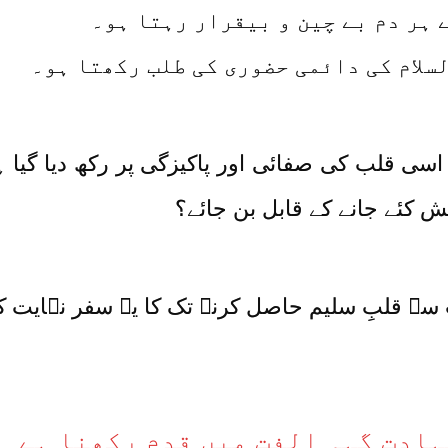
سی قلب کی صفائی اور پاکیزگی پر رکھ دیا گیا ہے 
ش کئے جانے کے قابل بن جائے؟
سے قلبِ سلیم حاصل کرنے تک کا یہ سفر نہایت ک
ہادت گہہِ الفت میں قدم رکھنا ہے