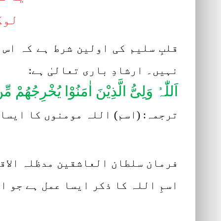
لوگ
قلبِ سلیم کی اولین شرط ہے کہ اس 
نہیں۔ ارشادِ باری تعالیٰ ہے:
اَللّٰہُ وَلِیُّ الَّذِیْنَ اٰمَنُوْا یُخْرِجُھُمْ 
ترجمہ: (اسم) اللہ مومنوں کا ایسا 
فرمان سلطان العاشقین مدظلہ الاقد
اسمِ اللہ کا ذکر ایسا عمل ہے جو ا