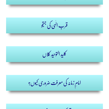
قربِ الٰہی کی جستجو
کلید التوحید کلاں
امامِ زمانہ کی معرفت ضروری کیوں؟