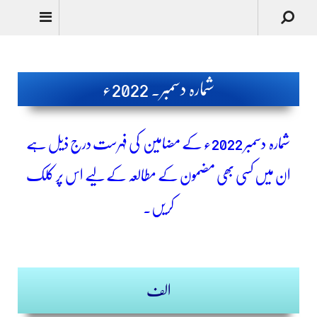
Urdu
شمارہ دسمبر۔ 2022ء
شمارہ دسمبر
2022ء کے مضامین کی فہرست درج ذیل ہے
ان میں کسی بھی مضمون کے مطالعہ کے لیے اس پر کلک
کریں۔
الف