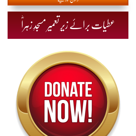
عطیات برائے زیرِ تعمیر مسجدِ زہراؓ