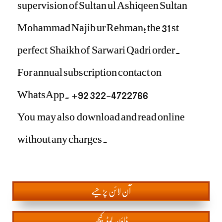
supervision of Sultan ul Ashiqeen Sultan
Mohammad Najib ur Rehman; the 31 st
perfect Shaikh of Sarwari Qadri order.
For annual subscription contact on
WhatsApp. +92 322-4722766
You may also download and read online
without any charges.
آن
لائن پڑھیے
ڈاؤن لوڈ کیجیے