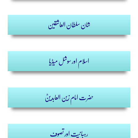
شان سلطان العاشقین
اسلام اور سوشل میڈیا
حضرت امام زین العابدینؓ
رہبانیت اور تصوف