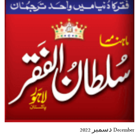
35-36
37-38
39-40
41-42
43-44
45-46
47-48
49-50
51-52
53-54
End
December دسمبر 2022