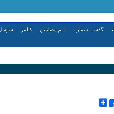
گذشتہ شمارے
اہم مضامین
کالمز
سوشل 
Share