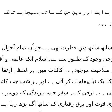
 ہدایت اور دینِ حق کے ساتھ بھیجاہے تاکہ 
 ہو۔
تھ ساتھ دینِ فطرت بھی ہے جو اُن تمام اَحوال و
ارجی وجود کے ظہور سے ہے۔اسلام ایک عالمی و ا
ور صلاحیت موجودہے۔ کائنات میں ہر لحظہ ارتق
ا ایک نیا پیغام لے کر آتی ہے اور ہر شب جب کا
ناتی ہے۔ ترقی کا یہ سفر جیسے زندگی کے دوسرے
پوری قوت اور برق رفتاری کے ساتھ آگے بڑھ رہا