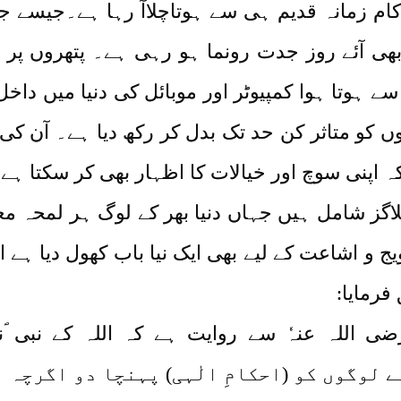
کا کام زمانہ قدیم ہی سے ہوتاچلاآ رہا ہے۔جیس
بھی آئے روز جدت رونما ہو رہی ہے۔ پتھروں پر 
سے ہوتا ہوا کمپیوٹر اور موبائل کی دنیا میں دا
 کو متاثر کن حد تک بدل کر رکھ دیا ہے۔ آن کی 
کہ اپنی سوچ اور خیالات کا اظہار بھی کر سکتا
اگز شامل ہیں جہاں دنیا بھر کے لوگ ہر لمحہ معلو
ج و اشاعت کے لیے بھی ایک نیا باب کھول دیا ہے ا
فرمایا:
 اللہ عنہٗ سے روایت ہے کہ اللہ کے نبی ؐن