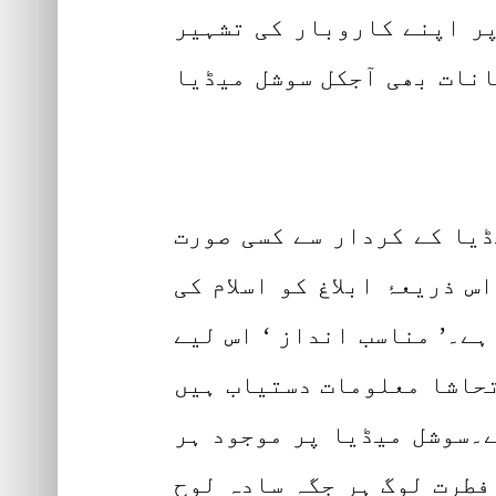
 سوشل میڈیا پر اپنے کاروبار کی تشہیر
نات بھی آجکل سوشل میڈیا
ڈیا کے کردار سے کسی صورت
 ذریعۂ ابلاغ کو اسلام کی
ہے۔’ مناسب انداز ‘ اس لیے
تحاشا معلومات دستیاب ہیں
ے۔سوشل میڈیا پر موجود ہر
فطرت لوگ ہر جگہ سادہ لوح