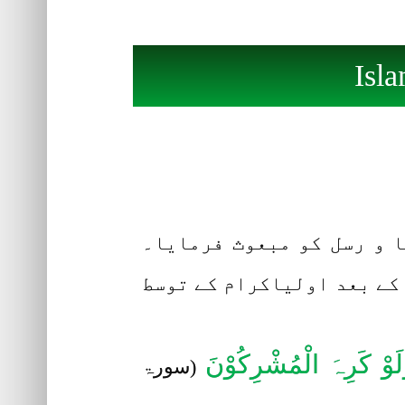
Isl
ا و رسل کو مبعوث فرمایا۔
 کے بعد اولیاکرام کے توسط
لَوْ کَرِہَ الْمُشْرِکُوْنَ
(سورۃ