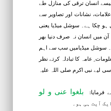
ے جیسے انسان ترقی کی منازل طے
علامات، نشانات اور تصاویر سے
خل ہو چکا ہے۔ سوشل میڈیا یعنی
آن میں انسان نہ صرف دنیا بھر
 ہے۔ سوشل میڈیامیں سب سے اہم
مات ِ عامہ کا تبادلہ کرتے نظر
سی لیے نبی اکرم صلی اللہ علیہ
بلغوا عنی و لو
ے فرمایا: