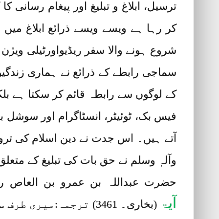
ترسیل، ابلاغ و تبلیغ اور پیغام رسانی 
کر رہا ہے ویسے ویسے ذرائع ابلاغ میں 
شروع ہونے والا سفر ریڈیواورٹیلی ویژن 
سماجی رابطے کے ذرائع نے ہماری زندگیوں
کے لوگوں سے رابطہ قائم کر سکتا ہے بل
فیس بک، ٹوئیٹر، انسٹاگرام اور سوشل بل
آتے ہیں۔ اس جدت نے دین اسلام کی تروی
وآلہٖ وسلم نے حق بات کی تبلیغ کے متعلق 
حضرت عبداللہ بن عمرو بن العاص رضی
آیۃ
(بخاری۔ 3461) ترجمہ:میری طرف سے لوگوں کو (احکامِ الٰہی) پہنچا دو اگرچہ ایک آیت ہی ہو۔