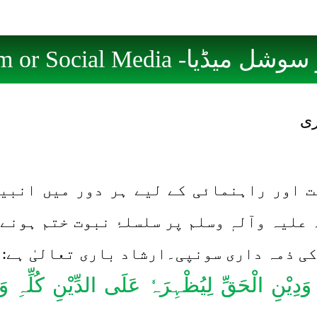
ر سوشل میڈیا-
am or Social Media
ری
ت اور راہنمائی کے لیے ہر دور میں انبی
علیہ وآلہٖ وسلم پر سلسلۂ نبوت ختم ہونے
کی ذمہ داری سونپی۔ارشاد باری تعالیٰ ہے:
َدِیْنِ الْحَقِّ لِیُظْہِرَہٗ عَلَی الدِّیْنِ کُلِّہِ وَ