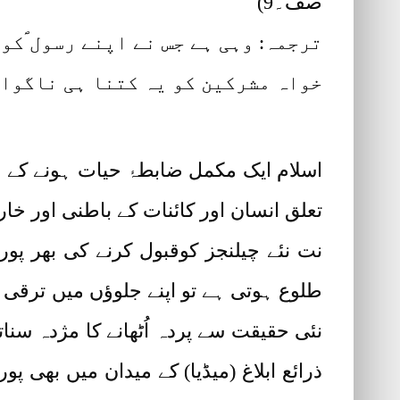
صف۔9)
ترجمہ: وہی ہے جس نے اپنے رسول ؐکو
خواہ مشرکین کو یہ کتنا ہی ناگوار
اسلام ایک مکمل ضابطۂ حیات ہونے کے سا
تعلق انسان اور کائنات کے باطنی اور خ
نت نئے چیلنجز کوقبول کرنے کی بھر پ
طلوع ہوتی ہے تو اپنے جلوؤں میں ترقی ک
نئی حقیقت سے پردہ اُٹھانے کا مژدہ س
ذرائع ابلاغ (میڈیا) کے میدان میں بھی 