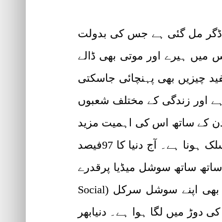
یک ڈگر مل گئی ہے جس کی بدولت
س میں ہیرے اور موتی بھی ڈالے
ید چیزیں بھی پہنچائی جاسکتی
کاہے اور زندگی کے مختلف شعبوں
 دن کے ساتھ اس کی اہمیت مزید
بڑھتی جارہی ہے۔ اس کی سب سے بڑی وجہ ہر طبقہ کے عوام کا سوشل میڈیا سے منسلک ہونا ہے۔ آج دنیا کا 97فیصد
ساتھ ساتھ سوشل میڈیا پرقدرے
زیادہ توجہ دی جا رہی ہے ۔سیاسی ، سماجی اور فلاحی کارکنان اور نامور شخصیات بھی اپنے سوشل سرکل (Social
کی دوڑ میں لگا ہوا ہے۔ دنیابھر