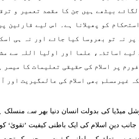
لگائے بیٹھے ہیں جن کا مقصد تعمیر و ترق
ستحکام کو پھیلانا ہے۔ اس لیے قارئین پر
 پر نہ تو بھروسا کیا جائے اور نہ ہی اس
 لیے اساتذہ، علما اور اولیا اللہ سے مش
فورم پر اسلام کی حقیقی تعلیمات کا میسر ہ
ہ غیرمسلم بھی اسلام کی عالمگیریت اور آ
ل میڈیا کی بدولت انسان دنیا بھر سے منسلک ہو
انب دینِ اسلام کی ایک باطنی کیفیت ’تقویٰ‘ ک
لعزت سے تعلق کی باطنی کیفیت ہے جس کے تحت پ