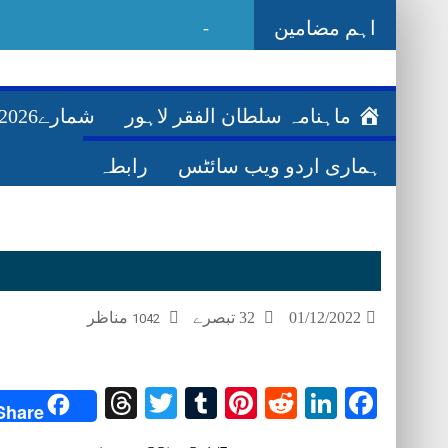
اہم مضامین
Ghazwa Badar غزوہ
_
ماہنامہ سلطان الفقر لاہور
شمارے2026ء
ہماری اردو ویب سائٹس
رابطہ
اسلام اور سوشل میڈیا Islam or Social Media
01/12/2022
32 تبصرے
مناظر
1042
Threads
Twitter
Tumblr
Pinterest
Reddit
LinkedIn
Facebook
Share