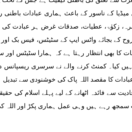
ڈیا کے ناسور کے باعث ہماری عبادات باطنی ر
مرہ، زکوٰۃ، عطیات، صدقات غرض ہر عبادت کی ت
ح کے بجائے واٹس ایپ کے سٹیٹس، فیس بک اور ا
بات کا بھی انتظار رہتا ہے کہ ہمارا سٹیٹس ا
 نہیں کیا۔ کمنٹ کرنے والے نے سرسری ریسپانس دی
دات کا مقصد اللہ پاک کی خوشنودی سے تبدیل ہو
دیت سے فائدہ اٹھانے کے لیے پہلے اسلام کی حق
 سمجھ رہے ہیں وہی عمل ہماری پکڑ اور اللہ کی