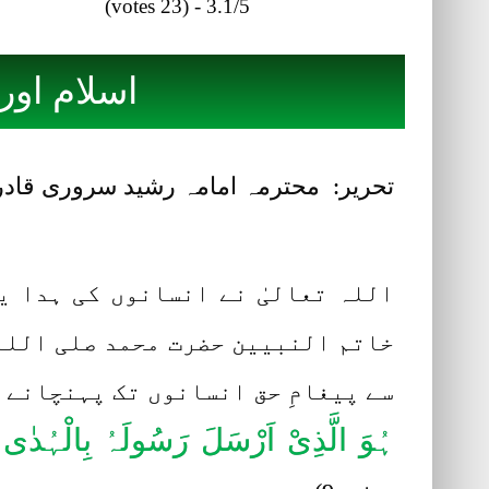
3.1/5 - (23 votes)
اسلام او
تحریر: محترمہ امامہ رشید سروری قاد
اللہ تعالیٰ نے انسانوں کی ہدا ی
خاتم النبیین حضرت محمد صلی اللہ 
سے پیغامِ حق انسانوں تک پہنچانے 
ہُوَ الَّذِیْ اَرْسَلَ رَسُولَہُ بِالْہُدٰی و