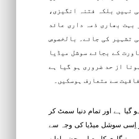
ی نہیں بلکہ فتنہ انگیزی،
 بہت بھاری ذمہ داری عائد
کی تشہیر کی جائے۔ بالخصوص
اورت کے بجائے سوشل میڈیا
ونا از حد ضروری ہو گیا ہے
فاقیت سے متعارف ہوسکیں۔
 گیا ہے اور تمام دنیا سمٹ کر
و اِسی سوشل میڈیا کی وجہ سے
رہیز گاری کا معیار محض باطن