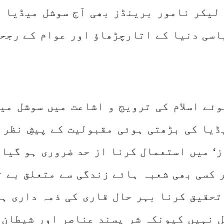
وٹے سے چھوٹے برینڈز (Brands)سے لیکر نامور برینڈز بھی آج
یاسی دنیا کے اتارچڑھاؤ اور عوام کے رجحا
ئے اسلام کی ترویج و اشاعت میں سوشل می
ا کی بڑھتی ہوئی مقبولیت کے پیشِ نظر اس
‘ میں استعمال کرنا از حد ضروری ہو گیا 
 کسی بھی شعبہ ہائے زندگی سے متعلق بے 
تحقیق کرنا بہر حال قاری کی ذمہ داری ہ
مل نہیں کیونکہ شر پسند عناصر اور شیطان 