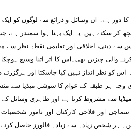
یا کا دور ہے۔ ان وسائل و ذرائع سے لوگوں کو ا
کچھ کر سکتے ہیں۔یہ ایک بہتا ہوا سمندر ہے، ج
سے دینی، اخلاقی اور تعلیمی نقطۂ نظر سے مف
 کرنے والی چیزیں بھی۔اس کا اثر اتنا وسیع ہوچ
اس کو نظر انداز نہیں کیا جاسکتا اور ہرگزرتے
میڈیا سے مشروط کرتا ہے اور ظاہری وسائل کے 
مل ہیں۔ ہر شخص زیادہ سے زیادہ فالورز حاصل کرنے 