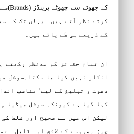
کے چھ
کرتے نظر آتے ہیں۔ یہاں تک کہ س
کے ذریعے ہی طے پاتے ہیں۔
ان تمام حقائق کو مدنظر رکھتے ہو
انکار نہیں کیا جا سکتا۔سوشل میڈی
دعوت و تبلیغ کے لیے’ مناسب انداز
کہا گیا ہے کیونکہ سوشل میڈیا پر
لیکن اس میں سے صحیح اور غلط کی 
چیز بھروسے کے لائق اور قابل ِ ع