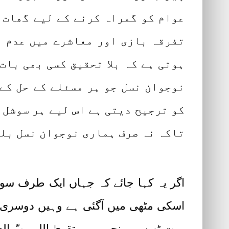
عوام کو گمراہ کرنے کے لیے گھات 
تفرقہ بازی اور معاشرے میں عدم ا
ہوتی ہے کہ بلا تحقیق کسی بھی بات
نوجوان نسل جو ہر مسئلے کے حل کے
کو ترجیح دیتی ہے اس لیے ہر سوشل 
تاکہ نہ صرف ہماری نوجوان نسل بلک
اگر یہ کہا جائے کہ جہاں ایک طرف سوش
اسکی مٹھی میں آگئی ہے وہیں دوسری ج
بہت ٹھیس پہنچی ہے۔ تقویٰ اللہ ربّ ا