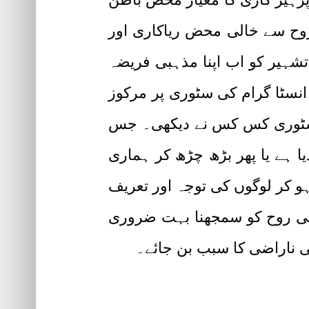
وح سے خالی محض ریاکاری اور
شہیر کو اب اپنا مذہبی فریضہ
نسٹا گرام کی سٹوری پر مرکوز
ور سٹوری کس کس نے دیکھی۔ جس
ا ہے یا پھر بڑھ چڑھ کر ہماری
 کر لوگوں کی توجہ اور تعریف
یقی روح کو سمجھنا بہت ضروری
 ناراضی کا سبب بن جائے۔