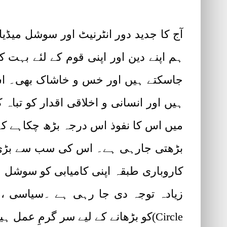
آج کا جدید دور انٹرنیٹ اور سوشل میڈ
ہم اپنے دین اور اپنی قوم کے لئے بہت 
جاسکتے ہیں اور خس و خاشاک بھی۔ اس 
ہیں اور انسانی و اخلاقی اقدار کو تباہ
میں اس کا نفوذ اس درجہ بڑھ چکاہے کہ 
کاروباری طبقہ اپنی کامیابی کو سوشل 
Circle)کو بڑھانے کے لیے سر گرمِ ع