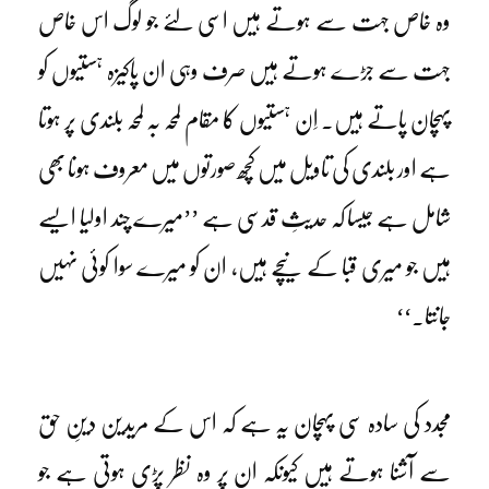
وہ خاص جہت سے ہوتے ہیں اسی لئے جو لوگ اس خاص
جہت سے جڑے ہوتے ہیں صرف وہی ان پاکیزہ ہستیوں کو
پہچان پاتے ہیں۔ اِن ہستیوں کا مقام لمحہ بہ لمحہ بلندی پر ہوتا
ہے اور بلندی کی تاویل میں کچھ صورتوں میں معروف ہونا بھی
شامل ہے جیسا کہ حدیثِ قدسی ہے ’’میرے چند اولیا ایسے
ہیں جو میری قبا کے نیچے ہیں، ان کو میرے سوا کوئی نہیں
جانتا۔‘‘
مجدد کی سادہ سی پہچان یہ ہے کہ اس کے مریدین دینِ حق
سے آشنا ہوتے ہیں کیونکہ ان پر وہ نظر پڑی ہوتی ہے جو