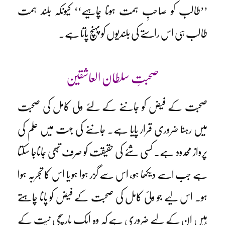
’’طالب کو صاحبِ ہمت ہونا چاہیے‘‘ کیونکہ بلند ہمت
طالب ہی اس راستے کی بلندیوں کو پہنچ پاتا ہے۔
صحبتِ سلطان العاشقین
صحبت کے فیض کو جاننے کے لئے ولی کامل کی صحبت
میں رہنا ضروری قرار پایا ہے۔ جاننے کی جہت میں علم کی
پرواز محدود ہے۔ کسی شئے کی حقیقت کو صرف تبھی جاناجا سکتا
ہے جب اسے دیکھا ہو، اس سے گزر ہوا ہو یا اس کا تجربہ ہوا
ہو۔ اس لیے جو ولیٔ کامل کی صحبت کے فیض کو پانا چاہتے
ہیں ان کے لیے ضروری ہے کہ وہ ایک بار سچی نیت کے