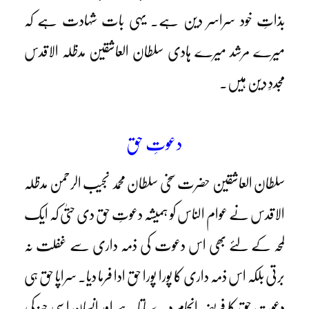
بذاتِ خود سراسر دین ہے۔ یہی بات شہادت ہے کہ
میرے مرشد میرے ہادی سلطان العاشقین مدظلہ الاقدس
مجددِ دین ہیں۔
دعوتِ حق
سلطان العاشقین حضرت سخی سلطان محمد نجیب الرحمن مدظلہ
الاقدس نے عوام الناس کو ہمیشہ دعوتِ حق دی حتیٰ کہ ایک
لمحہ کے لئے بھی اس دعوت کی ذمہ داری سے غفلت نہ
برتی بلکہ اس ذمہ داری کا پورا پورا حق ادا فرما دیا۔ سراپا حق ہی
دعوتِ حق کا فریضہ انجام دے پاتا ہے اور انسان اسی چیز کی