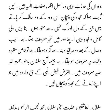
ِدوراں کی خدماتِ دین دراصل اظہارِ صفاتِ الٰہیہ ہیں۔ پس
ثابت ہوا کہ مجدد کی پہچان اس دور کے وہ سالک کر پاتے
ہیں جن کے دل ادراکِ قلبی سے منور ہوں۔ بنا بریں ولی
کامل و مجددِ دین اپنے دور میں غیر معروف ہوتا ہے۔ جب
وصال کے بعد وہ ہر قید و بند سے آزاد ہو جاتا ہے تو خاص مقررہ
وقت پر معروف ہو جاتا ہے جیسے آج سلطان باھو رحمتہ اللہ
علیہ معروف ہیں۔ الغرض فیض الٰہی کے حق دار وہ ہیں جو
اپنے زمانے کے مجدد کو پہچان لیں۔
سلطان العاشقین حضرت سخی سلطان محمد نجیب الرحمن مدظلہ