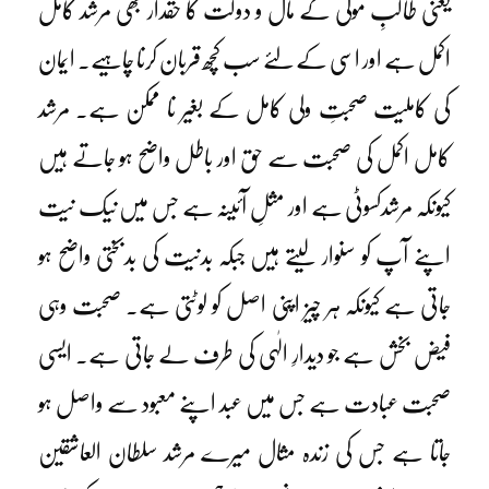
یعنی طالبِ مولیٰ کے مال و دولت کا حقدار بھی مرشد کامل
اکمل ہے اور اسی کے لئے سب کچھ قربان کرنا چاہیے۔ ایمان
کی کاملیت صحبتِ ولی کامل کے بغیر نا ممکن ہے۔ مرشد
کامل اکمل کی صحبت سے حق اور باطل واضح ہو جاتے ہیں
کیونکہ مرشدکسوٹی ہے اور مثلِ آئینہ ہے جس میں نیک نیت
اپنے آپ کو سنوار لیتے ہیں جبکہ بدنیت کی بدبختی واضح ہو
جاتی ہے کیونکہ ہر چیز اپنی اصل کو لوٹتی ہے۔ صحبت وہی
فیض بخش ہے جو دیدارِ الٰہی کی طرف لے جاتی ہے۔ ایسی
صحبت عبادت ہے جس میں عبد اپنے معبود سے واصل ہو
جاتا ہے جس کی زندہ مثال میرے مرشد سلطان العاشقین