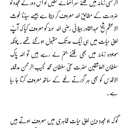
اگر کسی زمانہ میں فتنے سر اٹھانے لگیں تو اس دور کے مجدد کو
ضرورت کے مطابق اللہ معروف کر دیتا ہے جیسے سیدّنا غوث
الاعظم شیخ عبدالقادر جیلانی رضی اللہ عنہٗ کو معروف کیا کہ آپؓ
اپنی حیات میں ہی ایک حد تک مقبول ہو گئے تھے۔ چونکہ
موجودہ زمانہ میں بھی فتنے جنم لے رہے ہیں تو اللہ پاک
سلطان العاشقین حضرت سخی سلطان محمد نجیب الرحمن مدظلہ
الاقدس کو بھی ہر گزرتے لمحے کے ساتھ معروف کرتا جا رہا
ہے۔
گو کہ جو مجددِ دین اپنی حیاتِ ظاہری میں معروف ہوتے ہیں