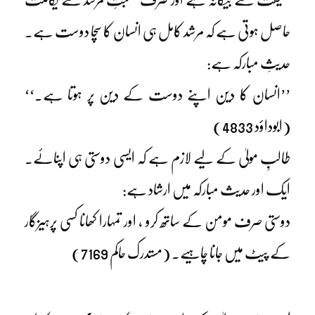
حاصل ہوتی ہے کہ مرشد کامل ہی انسان کا سچا دوست ہے۔
حدیثِ مبارکہ ہے:
’’انسان کا دین اپنے دوست کے دین پر ہوتا ہے۔‘‘
(ابوداؤد 4833)
طالبِ مولیٰ کے لیے لازم ہے کہ ایسی دوستی ہی اپنائے۔
ایک اور حدیث مبارکہ میں ارشاد ہے:
دوستی صرف مومن کے ساتھ کرو ، اور تمہارا کھانا کسی پرہیزگار
کے پیٹ میں جانا چاہیے۔ (مستدرک حاکم 7169)