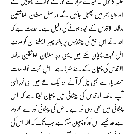
علیہ کا قول کہ میرے مزار سے نور کے فوارے پھوٹیں گے
اور دنیا بھر میں پھیل جائیں گے دراصل سلطان العاشقین
مدظلہ الاقدس کے مجدد ہونے کی دلیل ہے۔ حدیث ہے کہ
اللہ نے اہلِ حق کی پیشانیوں پر ہاتھ پھیرا اسلئے ان کو صرف
اہلِ محبت پہچان سکتے ہیں۔یہی وجہ سلطان العاشقین مدظلہ
الاقدس کی پہچان کے لئے شرط ہے۔ اہلِ محبت خواہ سات
سمندر پار سے بھی چل کر آئے وہ ایک لمحے میں ہی نورِ الٰہی
آپ مدظلہ الاقدس کی پیشانی میں پہچان لیتا ہے کہ اس
پیشانی میں بھی وہی نور ہے۔ جس کی پیشانی نور سے محروم
ہے وہ کیسے اس نور کو پہچان سکتا ہے جب تک کہ اللہ اس کی