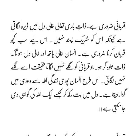
قربانی ضروری ہے، ذاتِ باری تعالیٰ خالی دل میں ڈیرہ لگاتی
ہے کیونکہ اس کو شریک پسند نہیں۔ اس لیے سب کچھ
قربان کرنا ضروری ہے۔ انسان خالی ہاتھ اور خالی دل ہو تاکہ
ذات جلوہ گر ہو۔ جو قربانی کو گلے نہیں لگاتا حقیقت اسے گلے
نہیں لگاتی۔ اس طرح انسان پوری زندگی اللہ سے دوری میں
گزار دیتا ہے۔ دل میں بت رکھ کر کیسے ایک اللہ کی گواہی دی
جا سکتی ہے!!