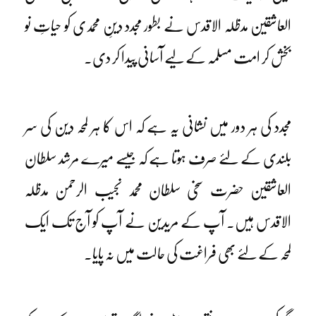
العاشقین مدظلہ الاقدس نے بطور مجدد دینِ محمدی کو حیاتِ نو
بخش کر امت مسلمہ کے لیے آسانی پیدا کر دی۔
مجدد کی ہر دور میں نشانی یہ ہے کہ اس کا ہر لمحہ دین کی سر
بلندی کے لئے صرف ہوتا ہے کہ جیسے میرے مرشد سلطان
العاشقین حضرت سخی سلطان محمد نجیب الرحمن مدظلہ
الاقدس ہیں۔ آپ کے مریدین نے آپ کو آج تک ایک
لمحہ کے لئے بھی فراغت کی حالت میں نہ پایا۔