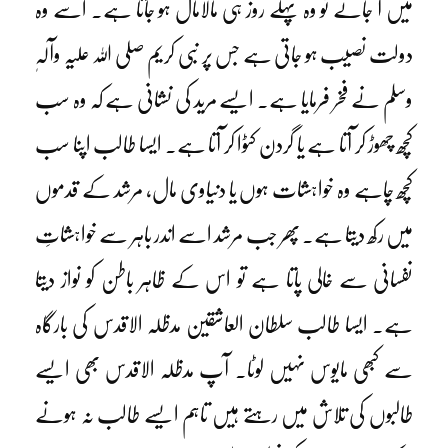
میں آ جائے تو وہ پہلے روز ہی مالامال ہو جاتا ہے۔ اسے وہ
دولت نصیب ہو جاتی ہے جس پر نبی کریم صلی اللہ علیہ وآلہٖ
وسلم نے فخر فرمایا ہے۔ ایسے مرید کی نشانی ہے کہ وہ سب
کچھ چھوڑ کر آتا ہے یا گردن کٹوا کر آتا ہے۔ ایسا طالب اپنا سب
کچھ چاہے وہ خواہشات ہوں یا دنیاوی مال، مرشد کے قدموں
میں رکھ دیتا ہے۔ پھر جب مرشد اسے اندر باہر سے خواہشاتِ
نفسانی سے خالی پاتا ہے تو اس کے ظاہر باطن کو نواز دیتا
ہے۔ ایسا طالب سلطان العاشقین مدظلہ الاقدس کی بارگاہ
سے کبھی مایوس نہیں لوٹا۔ آپ مدظلہ الاقدس بھی ایسے
طالبوں کی تلاش میں رہتے ہیں تاہم ایسے طالب نہ ہونے