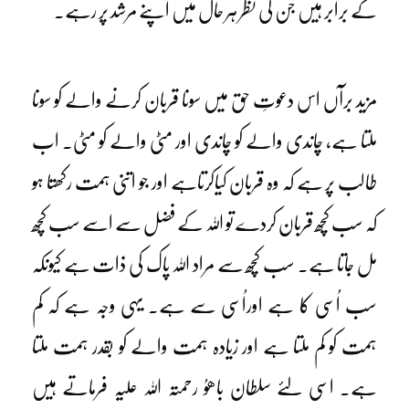
کے برابر ہیں جن کی نظر ہر حال میں اپنے مرشد پر رہے۔
مزید برآں اس دعوتِ حق میں سونا قربان کرنے والے کو سونا
ملتا ہے، چاندی والے کو چاندی اور مٹی والے کو مٹی۔ اب
طالب پر ہے کہ وہ قربان کیاکرتاہے اور جو اتنی ہمت رکھتا ہو
کہ سب کچھ قربان کردے تو اللہ کے فضل سے اسے سب کچھ
مل جاتا ہے۔ سب کچھ سے مراد اللہ پاک کی ذات ہے کیونکہ
سب اُسی کا ہے اوراُسی سے ہے۔ یہی وجہ ہے کہ کم
ہمت کو کم ملتا ہے اور زیادہ ہمت والے کو بقدر ہمت ملتا
ہے۔ اسی لئے سلطان باھوُ رحمتہ اللہ علیہ فرماتے ہیں