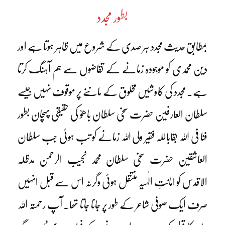
بطور مجدد
بمطابق حدیث مجدد ہر صدی کے شروع میں ظاہر ہوتا ہے اور
دین محمدی کو موجودہ زمانے کے تقاضوں سے ہم آہنگ کرتا
ہے۔ مجدد کی کاوشیں مخلوق کے ماننے پر موقوف نہیں جیسے
سلطان العارفین حضرت سخی سلطان باھوؒ کی حقیقی پہچان بطور
فنا فی اللہ بقاباللہ فقیر ولی اللہ زمانے کو تب ہوئی جب سلطان
العاشقین حضرت سخی سلطان محمد نجیب الرحمن مدظلہ
الاقدس کو امانتِ الٰہیہ منتقل ہوئی وگرنہ اس سے قبل انہیں
صرف ایک صوفی شاعر کے طور پر جانا جاتا تھا۔ آپ رحمتہ اللہ