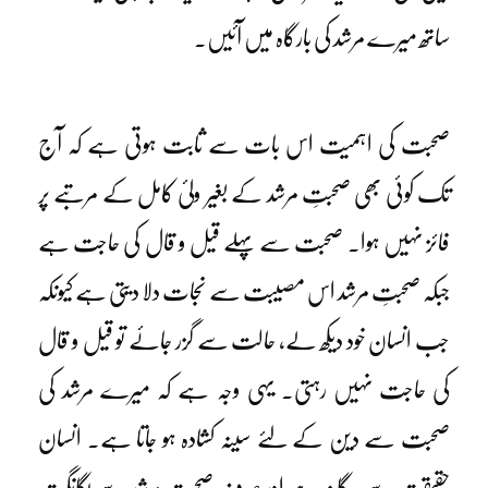
ساتھ میرے مرشد کی بارگاہ میں آئیں۔
صحبت کی اہمیت اس بات سے ثابت ہوتی ہے کہ آج
تک کوئی بھی صحبتِ مرشد کے بغیر ولیٔ کامل کے مرتبے پر
فائز نہیں ہوا۔ صحبت سے پہلے قیل و قال کی حاجت ہے
جبکہ صحبتِ مرشد اس مصیبت سے نجات دلا دیتی ہے کیونکہ
جب انسان خود دیکھ لے، حالت سے گزر جائے تو قیل و قال
کی حاجت نہیں رہتی۔ یہی وجہ ہے کہ میرے مرشد کی
صحبت سے دین کے لئے سینہ کشادہ ہو جاتا ہے۔ انسان
حقیقت سے بیگانہ ہے اور صرف صحبتِ مرشد سے یگانگت