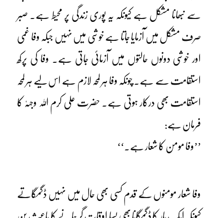
سے نبھانا مشکل ہے کیونکہ یہ پوری زندگی پر محیط ہے۔ صبر
صرف مشکل میں آزمایا جاتا ہے خوشی میں نہیں جبکہ وفا غمی
اور خوشی دونوں حالتوں میں آزمائی جاتی ہے۔ وفا کی پرکھ
استقامت سے ہے۔ چونکہ وفا ہر لمحہ لازم ہے اس لیے ہر لمحہ
استقامت بھی درکار ہوتی ہے۔ حضرت علی کرم اللہ وجہہٗ کا
فرمان ہے:
’’وفا مومن کا شعار ہے۔‘‘
وفا شعار مومنوں کے قدم کسی بھی حال میں نہیں ڈگمگاتے
کیونکہ ایک بار کا ڈگمگانا بھی بسا اوقات گر جانے کا باعث بن