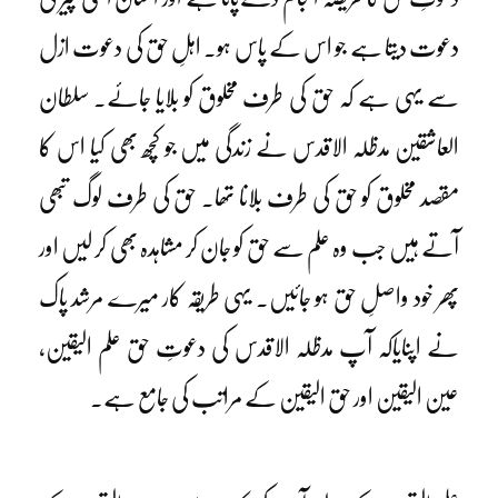
دعوت دیتا ہے جو اس کے پاس ہو۔ اہلِ حق کی دعوت ازل
سے یہی ہے کہ حق کی طرف مخلوق کو بلایا جائے۔ سلطان
العاشقین مدظلہ الاقدس نے زندگی میں جو کچھ بھی کیا اس کا
مقصد مخلوق کو حق کی طرف بلانا تھا۔ حق کی طرف لوگ تبھی
آتے ہیں جب وہ علم سے حق کو جان کر مشاہدہ بھی کر لیں اور
پھر خود واصلِ حق ہو جائیں۔ یہی طریقہ کار میرے مرشد پاک
نے اپنایاکہ آپ مدظلہ الاقدس کی دعوتِ حق علم الیقین،
عین الیقین اور حق الیقین کے مراتب کی جامع ہے۔