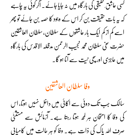
کسی عاشق ِ حقیقی کی بارگاہ میں نہ جایا جائے۔ اگر کوئی یہ چاہے
کہ یہ بات حقیقت بن کر اس کے وجود کا حصہ بن جائے تو پھر
اسے کم از کم ایک بار عاشقوں کے سلطان، سلطان العاشقین
حضرت سخی سلطان محمد نجیب الرحمن مدظلہ الاقدس کی بارگاہ
میں عاجزی اور سچی نیت سے آنا ہو گا۔
وفا سلطان العاشقین
سالک جب تک دوئی سے اکائی میں داخل نہیں ہوتا، اس
کی وفا کا امتحان ہر لمحہ ہوتا رہتا ہے۔ آزمائش سے مستثنیٰ
صرف اللہ پاک کی ذات ہے۔ وفا کو ہر حالت میں کامیابی