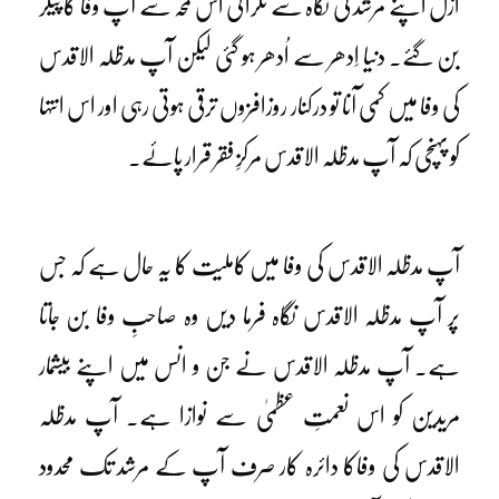
ازل اپنے مرشد کی نگاہ سے ٹکرائی اس لمحہ سے آپ وفا کا پیکر
بن گئے۔ دنیا اِدھر سے اُدھر ہو گئی لیکن آپ مدظلہ الاقدس
کی وفا میں کمی آنا تو درکنار روزافزوں ترقی ہوتی رہی اور اس انتہا
کو پہنچی کہ آپ مدظلہ الاقدس مرکزِ فقر قرار پائے۔
آپ مدظلہ الاقدس کی وفا میں کاملیت کا یہ حال ہے کہ جس
پر آپ مدظلہ الاقدس نگاہ فرما دیں وہ صاحبِ وفا بن جاتا
ہے۔ آپ مدظلہ الاقدس نے جن و انس میں اپنے بیشمار
مریدین کو اس نعمتِ عظمیٰ سے نوازا ہے۔ آپ مدظلہ
الاقدس کی وفاکا دائرہ کار صرف آپ کے مرشد تک محدود