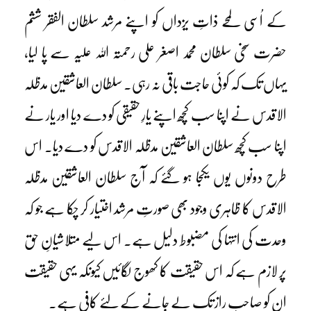
کے اُسی لمحے ذاتِ یزداں کو اپنے مرشد سلطان الفقر ششم
حضرت سخی سلطان محمد اصغر علی رحمتہ اللہ علیہ سے پا لیا،
یہاں تک کہ کوئی حاجت باقی نہ رہی۔ سلطان العاشقین مدظلہ
الاقدس نے اپنا سب کچھ اپنے یارِ حقیقی کو دے دیا اور یار نے
اپنا سب کچھ سلطان العاشقین مدظلہ الاقدس کو دے دیا۔ اس
طرح دونوں یوں یکجا ہو گئے کہ آج سلطان العاشقین مدظلہ
الاقدس کا ظاہری وجود بھی صورتِ مرشد اختیار کر چکا ہے جو کہ
وحدت کی انتہا کی مضبوط دلیل ہے۔ اس لیے متلاشیانِ حق
پر لازم ہے کہ اس حقیقت کا کھوج لگائیں کیونکہ یہی حقیقت
ان کو صاحبِ راز تک لے جانے کے لئے کافی ہے۔