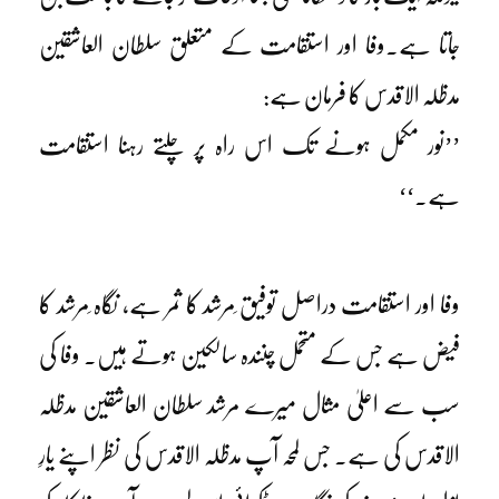
جاتا ہے۔وفا اور استقامت کے متعلق سلطان العاشقین
مدظلہ الاقدس کا فرمان ہے:
’’نور مکمل ہونے تک اس راہ پر چلتے رہنا استقامت
ہے۔‘‘
وفا اور استقامت دراصل توفیق ِمرشد کا ثمر ہے، نگاہ ِمرشد کا
فیض ہے جس کے متحمل چنندہ سالکین ہوتے ہیں۔ وفا کی
سب سے اعلیٰ مثال میرے مرشد سلطان العاشقین مدظلہ
الاقدس کی ہے۔ جس لمحہ آپ مدظلہ الاقدس کی نظر اپنے یارِ