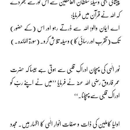
پیشانی بھی وسیلۂ سلطان العاشقین سے اس نور سے بھر دے
کہ اللہ نے قرآن میں فرمایا:
اے ایمان والو! اللہ سے ڈرتے رہو اور اس (کے حضور)
تک (تقرب اور رسائی کا) وسیلہ تلاش کرو۔ (سورۃ المائدہ۔)
نورِ الٰہی کی پہچان ادراکِ قلبی سے ہوتی ہے جیسا کہ حضرت
عمر فاروق رضی اللہ عنہٗ نے فرمایا ’’میں نے اپنے ربّ کو
ادراک قلبی سے پہچانا۔‘‘
اولیا کاملین کی ذات و صفات انوارِ الٰہی کا اظہار ہیں۔ مجدد