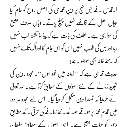
الاقدس نے جس نہج پر دینِ محمدی کی اصل روح کو عام کیا
وہاں عقل کے قافلے نہیں پہنچ پاتے۔ وہاں صرف عشق
کی سواری ہے۔ لطف کی بات ہے کہ پیاسا تشنہ لب نہیں
رہا اور جس کی طلب نہیں اس کو اس جام کا ادراک تک نہیں
کہ مئے خانہ بھی موجود ہے!
حدیث قدسی ہے کہ ’’زمانہ میں خود ہوں‘‘۔ مجدد ،دین کی
تجدید زمانے کے نئے اصولوں کے مطابق کرتا ہے۔ اللہ تعالیٰ
نے فرمایا کہ تمہارا دین مکمل کر دیا گیا۔ اس لئے مجدد ہر دور
میں قدمِ محمدؐ پر ہوتے ہوئے نئے زمانے کی ترقی کے مطابق
دین کو حیات بخشتا ہے۔ اسی اصول کے مطابق سلطان