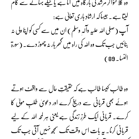
وہ گلا کٹوا کر مرشد کی بارگاہ میں آتا ہے یا حیلے بہانے سے کام
لیتا ہے۔ جیسا کہ ارشادِ باری تعالیٰ ہے:
آپ (صلی اللہ علیہ وآلہٖ وسلم) ان میں سے کسی کو اپنا ولی نہ
بنائیں جب تک وہ اللہ کی راہ میں گھر بار نہ چھوڑ دے۔ (سورۃ
النسا۔ 89)
وہ طالب کیسا طالب ہے کہ حقیقتِ حال سے واقف ہوتے
ہوئے بھی قربانی سے دریغ کرے اور دعویٰ طلبِ مولیٰ کا
کرے۔ قربانی ایک طرزِ زندگی ہے یعنی ہر لمحہ اللہ کے لیے
قربانی کرنا۔ یہ بات اس وقت تک سمجھ نہیں آتی جب تک