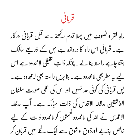
قربانی
راہِ فقر و تصوف میں پہلا قدم رکھنے سے قبل قربانی درکار
ہے۔ قربانی اس راہ کا دروازہ ہے جس کے ذریعے سالک
جتنا چاہے راستہ بنا لے۔ چونکہ ذاتِ حقیقی لامحدود ہے اس
لیے یہ سفر بھی لامحدود ہے۔ بنا بریں راستہ بھی لامحدود ہے۔
پس قربانی کی کوئی حد نہیں اور اس کی عملی صورت سلطان
العاشقین مدظلہ الاقدس کی ذات مبارکہ ہے۔ آپ مدظلہ
الاقدس نے اللہ کی لامحدود نعمتوں کو لامحدود ذات کے لیے
خالص جذبے اورذوق و شوق سے ایک لمحے میں قربان کر