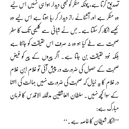
تصدیق کرتا ہے، چونکہ منکر کو کبھی دیدار ہوا ہی نہیں اس لیے
وہ منکر ہے اور آشنائے راز دیدار کر رہا ہوتا ہے اس لیے وہ
کیسے انکار کر سکتا ہے۔ جس نے شبانی سے کلیمی تک کا سفر
صحبت سے طے کیا ہو وہ نہ صرف اس حقیقت کو جانتا ہے
بلکہ خود حقیقت بن جاتا ہے۔ اگر پیروں کے پیر کو فیضِ
صحبت کے حصول کی ضرورت در پیش آئی تو غلام ابنِ غلام
در غلام کا یہ خیال کہ صحبت کی ضرورت نہیں جہالت کی انتہا
کے سوا کچھ نہیں۔ سلطان العاشقین مدظلہ الاقدس کا فرمان
مبارک ہے:
’’انکار شیطان کا خاصہ ہے۔‘‘