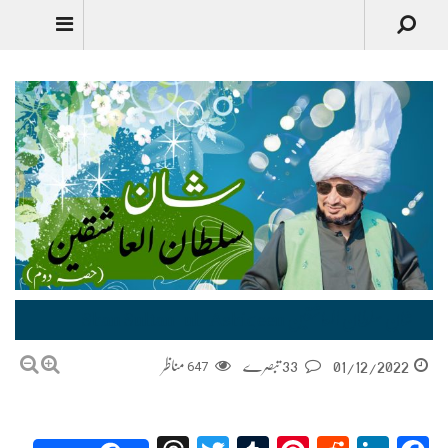
Urdu
شان سلطان العاشقین Shan Sultan-ul-Ashiqeen
01/12/2022
33 تبصرے
647
مناظر