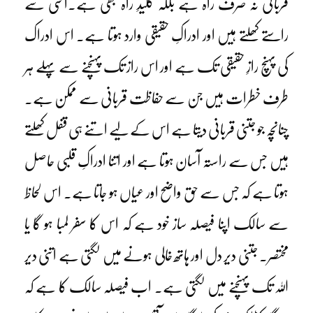
قربانی نہ صرف راہ ہے بلکہ کلیدِ راہ بھی ہے۔اسی سے
راستے کھلتے ہیں اور ادراکِ حقیقی وارد ہوتا ہے۔ اس ادراک
کی پہنچ رازِ حقیقی تک ہے اور اس راز تک پہنچنے سے پہلے ہر
طرف خطرات ہیں جن سے حفاظت قربانی سے ممکن ہے۔
چنانچہ جو جتنی قربانی دیتا ہے اس کے لیے اتنے ہی قفل کھلتے
ہیں جس سے راستہ آسان ہوتا ہے اور اتنا ادراکِ قلبی حاصل
ہوتا ہے کہ جس سے حق واضح اور عیاں ہو جاتا ہے۔ اس لحاظ
سے سالک اپنا فیصلہ ساز خود ہے کہ اس کا سفر لمبا ہو گا یا
مختصر۔ جتنی دیر دل اور ہاتھ خالی ہونے میں لگتی ہے اتنی دیر
اللہ تک پہنچنے میں لگتی ہے۔ اب فیصلہ سالک کا ہے کہ