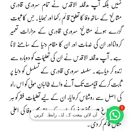
نہیں بلکہ آپ مدظلہ الاقدس نے تمام سروری قادری
مشائخ کے ساتھ وفا کا تعلق قائم رکھا اور نبھایا۔ جس کا ثبوت
گزرے ہوئے مشائخ سروری قادری کے مزارات تعمیر
کروانااور ان کی خدمات اور ان کا مقام دنیا کے سامنے لانا
ہے۔ آپ مدظلہ الاقدس نے ان کی تعلیمات کو دوبارہ سے
زندہ کر دیاہے۔ سلسلہ سروری قادری کے تسلسل کو دنیا پر
ثابت کرکے قیامت تک آنے والے طالبانِ مولیٰ کو اس راہ
کی اصل سے روشناس کروایا، ان کے لیے تعلیماتِ فقر کو ہر
1
ذریعہ ابلاغ میں محفوظ فرما کر ان کے ساتھ بھی وفا کی اعلیٰ
آن لائن بیعت کے لئے رابطہ کریں
مثال قائم کر دی۔