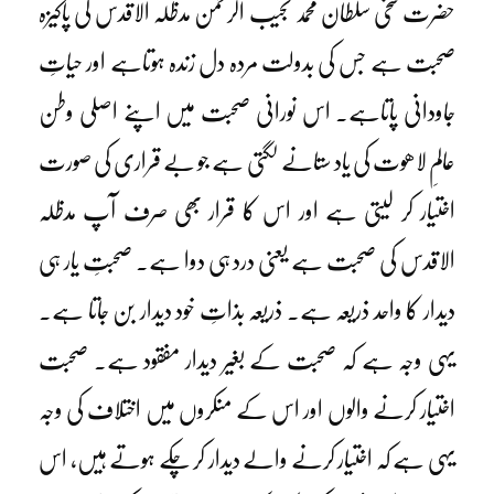
حضرت سخی سلطان محمد نجیب الرحمن مدظلہ الاقدس کی پاکیزہ
صحبت ہے جس کی بدولت مردہ دل زندہ ہوتاہے اور حیاتِ
جاودانی پاتاہے۔ اس نورانی صحبت میں اپنے اصلی وطن
عالمِ لاھوت کی یاد ستانے لگتی ہے جو بے قراری کی صورت
اختیار کر لیتی ہے اور اس کا قرار بھی صرف آپ مدظلہ
الاقدس کی صحبت ہے یعنی درد ہی دوا ہے۔ صحبتِ یار ہی
دیدار کا واحد ذریعہ ہے۔ ذریعہ بذاتِ خود دیدار بن جاتا ہے۔
یہی وجہ ہے کہ صحبت کے بغیر دیدار مفقود ہے۔ صحبت
اختیار کرنے والوں اور اس کے منکروں میں اختلاف کی وجہ
یہی ہے کہ اختیار کرنے والے دیدار کر چکے ہوتے ہیں، اس