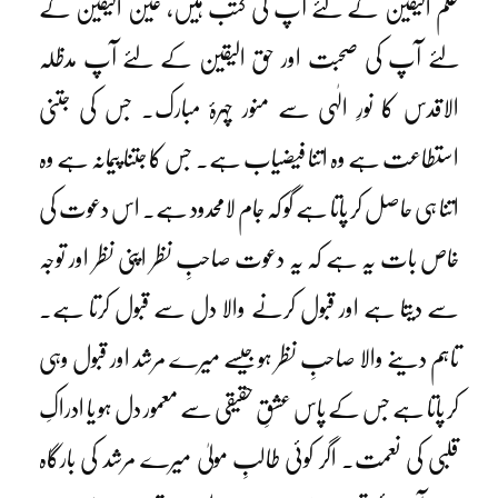
علم الیقین کے لئے آپ کی کتب ہیں، عین الیقین کے
لئے آپ کی صحبت اور حق الیقین کے لئے آپ مدظلہ
الاقدس کا نورِ الٰہی سے منور چہرۂ مبارک۔ جس کی جتنی
استطاعت ہے وہ اتنا فیضیاب ہے۔ جس کا جتنا پیمانہ ہے وہ
اتنا ہی حاصل کر پاتا ہے گو کہ جام لامحدود ہے۔ اس دعوت کی
خاص بات یہ ہے کہ یہ دعوت صاحبِ نظر اپنی نظر اور توجہ
سے دیتا ہے اور قبول کرنے والا دل سے قبول کرتا ہے۔
تاہم دینے والا صاحبِ نظر ہو جیسے میرے مرشد اور قبول وہی
کر پاتا ہے جس کے پاس عشقِ حقیقی سے معمور دل ہو یا ادراکِ
قلبی کی نعمت۔ اگر کوئی طالبِ مولیٰ میرے مرشد کی بارگاہ