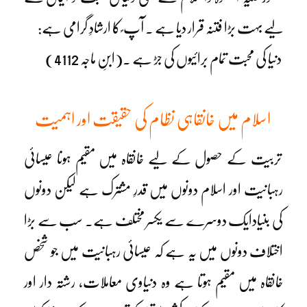
لیے بہت بڑا فتنہ قرار دیا ہے ۔ آپ ؐ کا ارشادِ گرامی ہے:
دنیا کی محبت تمام برائیوں کی جڑ ہے ۔(ابنِ ماجہ 4112)
اسلام میں خانقاہی نظام کی حقیقت اور اہمیت
تربیت کے حصول کے لیے خانقاہ میں مقیم ہونا عیسائی
رہبانیت اور اسلام دونوں میں قدرِ مشترک ہے لیکن دونوں
کی بنیادایک دوسرے سے یکسر مختلف ہے۔ سب سے بڑا
اختلاف دونوں میں یہ ہے کہ عیسائی رہبانیت میں جو شخص
خانقاہ میں مقیم ہوتا ہے وہ دنیاوی معاملات، رشتہ دار اور