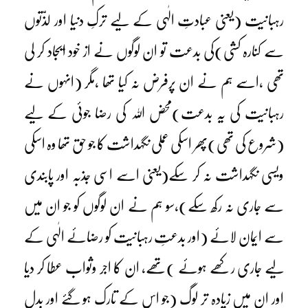
رہبانیت (یعنی عبادتِ الٰہی کے لیے ترکِ دنیا اور لذّتوں
سے کنارہ کشی)کی بدعت تو ان لوگوں نے از خود ایجاد کر لی
تھی ،اسے ہم نے ان پرفرض نہ کیا تھا ،مگر (انہوں نے
رہبانیت کی یہ بدعت)محض اللہ کی رضا جوئی کے لیے
(شروع کی تھی)پھر اسکی عملی نگہداشت کا جو حق تھا وہ اسکی
ویسی نگہداشت نہ کر سکے(یعنی اسے اسی جذبہ اور پابندی
سے جاری نہ رکھ سکے)،سو ہم نے ان لوگوں کو جو ان میں
سے ایمان لائے (اور بدعتِ رہبانیت کو رضائے الٰہی کے
لیے جاری رکھے ہوئے )تھے، ان کا اجر وثواب عطا کر دیا
اور ان میں زیادہ تر لوگ (جو اس کے تارک ہو گئے اور بدل