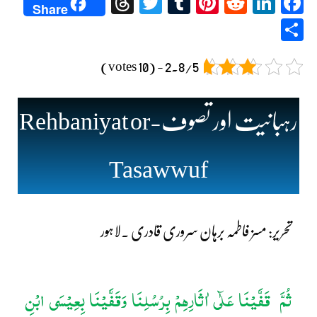
Threads
Twitter
Tumblr
Pinterest
Reddit
LinkedIn
Facebook
Share
Share
2.8/5 - (10 votes)
رہبانیت اور تصوف-
Rehbaniyat or
Tasawwuf
تحریر: مسز فاطمہ برہان سروری قادری ۔لاہور
ثُمَّ
قَفَّیْنَا عَلٰٓی اٰثَارِھِمْ بِرُسُلِنَا وَقَفَّیْنَا بِعِیْسَی ابْنِ