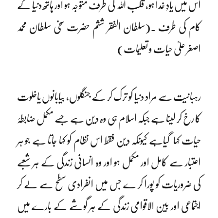
اس میں یادِ خدا ہو، قلب اللہ کی طرف متوجہ ہو اور ہاتھ دنیا کے
کام کی طرف ۔(سلطان الفقر ششم حضرت سخی سلطان محمد
اصغر علیؒ حیات و تعلیمات)
رہبانیت سے مراد دنیا کو ترک کر کے جنگلوں، بیابانوں یاخلوت
کا رخ کر لینا ہے جبکہ اسلام ہی وہ دین ہے جسے مکمل ضابطۂ
حیات کہا گیاہے کیونکہ دین فقط اس نظام کو کہا جاتا ہے جو ہر
اعتبار سے کامل اور مکمل ہو اور وہ انسانی زندگی کے ہر شعبے
کی ضروریات کو پورا کر ے جس میں انفرادی سطح سے لے کر
اجتماعی اور بین الاقوامی زندگی کے ہر گوشے کے بارے میں