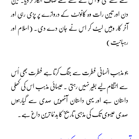
سے ملنے گئی تو اس نے ملنے سے صاف انکار کر دیا۔ تین
دن اور تین رات وہ کانونٹ کے دروازے پر پڑی رہی اور
آخر کار وہیں لیٹ کر اس نے جان دے دی۔ (اسلام اور
رہبانیت)
جو مذہب انسانی فطرت سے جنگ کرتا ہے فطرت بھی اُس
سے انتقام لیے بغیر نہیں رہتی ۔ عیسائی مذہب اس کی کھلی
داستان ہے اور یہی داستان آٹھویں صدی سے گیارہوں
صدی عیسوی تک کی مذہبی تاریخ کا بدنما ترین داغ ہے۔