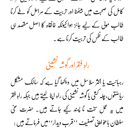
کامل کی صحبت میں بیٹھنا اور تربیت کے مراحل کو طے کرنا
طالبِ مولیٰ کے لیے جائز ہوا کیونکہ خانقاہ کا اصل مقصد ہی
طالب کے نفس کی تربیت کرنا ہے۔
راہِ فقر اور گوشہ نشینی
رہبانیت یا اکثر سلاسل میں دیکھا گیا ہے کہ سالک مشکل
ریاضتوں،چلہ کشی یا گوشہ نشینی کی راہ اپنا لیتے ہیں جبکہ راہِ فقر
میں یہ عمل سخت نا پسند کیے جاتے ہیں۔ حضرت سخی
سلطان باھوؒ اپنی تصنیف ’’قربِ دیدار‘‘میں فرماتے ہیں :