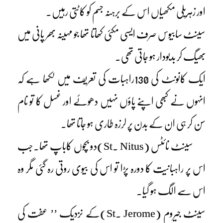
اور زہریلی مکھیاں اس کے برہنہ جسم کو کاٹتی رہیں۔
سینٹ سابیوس صرف ایسی مکئی کھاتا تھا جو مہینہ بھر پانی میں
بھیگ کر بدبودار ہو جاتی تھی۔
ایک کانونٹ کی 130راہبات کی تعریف میں لکھا ہے کہ
انہوں نے کبھی اپنے پاؤں نہیں دھوئے اور غسل کا تو نام
سن کر ہی ان کے بدن پر لرزہ طاری ہو جاتا تھا۔
سینٹ نائٹس (St. Nitus)دو بچوں کاباپ تھا۔جب
اس پر راہبانیت کا دورہ پڑا تو اس کی بیوی روتی رہ گئی مگر وہ
اس سے الگ ہو گیا۔
سینٹ جیروم (St. Jerome)کے نزدیک ’’ عفت کی