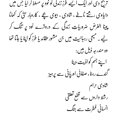
ترجیح دی اور ایک ایسے طرزِ زندگی کو خود پر مسلط کر لیا جس میں
دنیاوی رشتے ناطے ، شادی ، بیوی بچے ، کاروبار حتیٰ کہ کھانا
پینا الغرض ضروریاتِ زندگی کے دروازے خود پر تنگ کر
لیے۔ مسیحی رہبانیت میں جن مشہورعقائد یا طرز کو اپنا یا جاتا تھا
وہ مندرجہ ذیل ہیں:
اپنے جسم کو اذیت دینا
گندے رہنا ، صفائی اورپانی سے پرہیز
شادی حرام
رشتہ داروں سے قطع تعلقی
انسانی فطرت سے جنگ