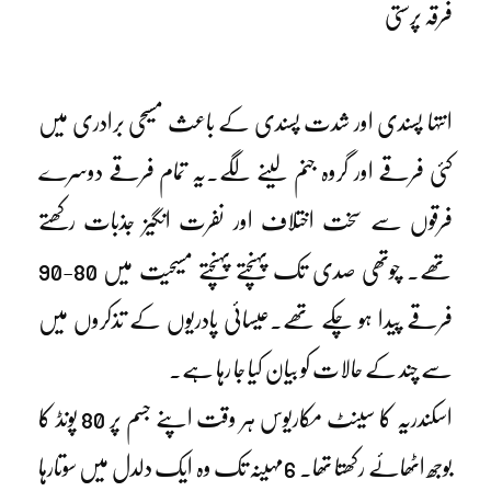
فرقہ پرستی
انتہا پسندی اور شدت پسندی کے باعث مسیحی برادری میں
کئی فرقے اور گروہ جنم لینے لگے۔یہ تمام فرقے دوسرے
فرقوں سے سخت اختلاف اور نفرت انگیز جذبات رکھتے
تھے۔ چوتھی صدی تک پہنچتے پہنچتے مسیحیت میں 80-90
فرقے پیدا ہو چکے تھے۔عیسائی پادریوں کے تذکروں میں
سے چند کے حالات کو بیان کیا جا رہا ہے۔
اسکندریہ کا سینٹ مکاریوس ہر وقت اپنے جسم پر 80 پونڈ کا
بوجھ اٹھائے رکھتا تھا۔ 6مہینہ تک وہ ایک دلدل میں سوتارہا