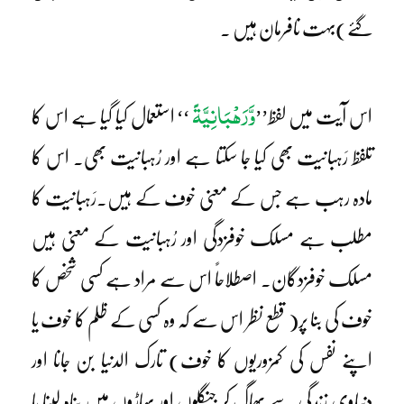
گئے)بہت نافرمان ہیں ۔
وَّرَھْبَانِیَّۃً
اس آیت میں لفظ’’
‘‘ استعمال کیا گیا ہے اس کا
تلفظ رَہبانیت بھی کیا جا سکتا ہے اور رُہبانیت بھی۔ اس کا
مادہ رہب ہے جس کے معنی خوف کے ہیں۔رَہبانیت کا
مطلب ہے مسلک خوفزدگی اور رُہبانیت کے معنی ہیں
مسلک خوفزدگان۔ اصطلاحاً اس سے مراد ہے کسی شخص کا
خوف کی بنا پر( قطع نظر اس سے کہ وہ کسی کے ظلم کا خوف یا
اپنے نفس کی کمزوریوں کا خوف) تارک الدنیا بن جانا اور
دنیاوی زندگی سے بھاگ کر جنگلوں اور پہاڑوں میں پناہ لینا یا