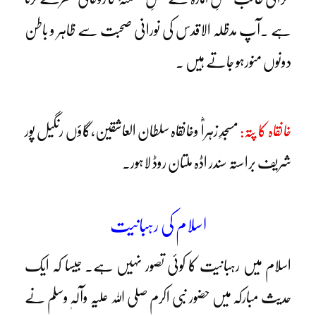
ہے ۔آپ مدظلہ الاقدس کی نورانی صحبت سے ظاہر و باطن
دونوں منورہو جاتے ہیں ۔
خانقاہ کا پتہ:
مسجدِ زہراؓ وخانقاہ سلطان العاشقین،گاؤں رنگیل پور
شریف براستہ سندر اڈہ ملتان روڈ لاہور۔
اسلام کی رہبانیت
اسلام میں رہبانیت کا کوئی تصور نہیں ہے۔ جیسا کہ ایک
حدیث مبارکہ میں حضور نبی اکرم صلی اللہ علیہ وآلہٖ وسلم نے