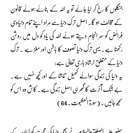
جنگلوں کا رخ کر لیا جائے تو یہ اللہ کے بنائے ہوئے قانون
کے مخالف ہو گا۔ اصل ترکِ دنیا سے مراد اپنے تمام دنیاوی
فرائض کو سر انجام دیتے ہوئے اللہ کی یاد کو دل میں روشن
رکھنا ہے۔ یہی ترکِ دنیا تصوف کا باطن اور مغز ہے ۔ ترکِ
دنیا کے متعلق ارشادِ باری تعالیٰ ہے:
یہ دنیا کی زندگی سوائے کھیل تماشا کے اور کچھ نہیں ہے۔
بے شک آخرت کا گھر ہی اصل زندگی ہے۔ کاش وہ اس کو
سمجھ جائیں۔ (سورۃ العنکبوت۔64)
حضور علیہ الصلوٰۃ والسلام نے بھی دنیا کی محبت کو ایمان کے