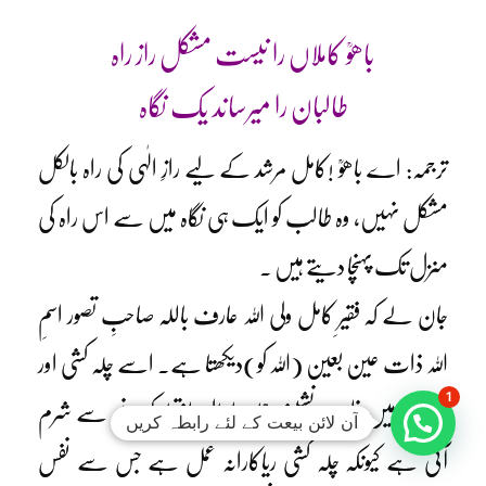
باھوؒ کاملاں را نیست مشکل راز راہ
طالبان را میرساند یک نگاہ
ترجمہ: اے باھوؒ !کامل مرشد کے لیے رازِ الٰہی کی راہ بالکل
مشکل نہیں، وہ طالب کو ایک ہی نگاہ میں سے اس راہ کی
منزل تک پہنچا دیتے ہیں ۔
جان لے کہ فقیرِ کامل ولی اللہ عارف باللہ صاحبِ تصور اسمِ
اللہ ذات عین بعین (اللہ کو)دیکھتا ہے۔ اسے چلہ کشی اور
1
حجرے میں خلوت نشینی جیسے اعمال اختیار کرنے سے شرم
آن لائن بیعت کے لئے رابطہ کریں
آتی ہے کیونکہ چلہ کشی ریاکارانہ عمل ہے جس سے نفس