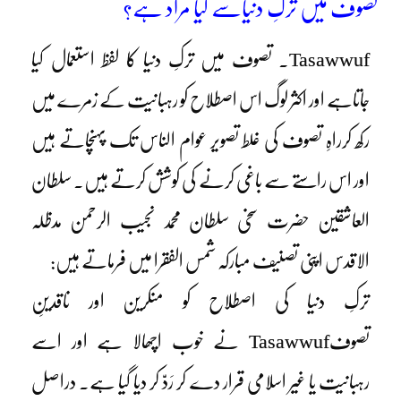
تصوف میں ترکِ دنیاسے کیا مراد ہے؟
Tasawwuf. تصوف میں ترکِ دنیا کا لفظ استعمال کیا
جاتاہے اور اکثر لوگ اس اصطلاح کو رہبانیت کے زمرے میں
رکھ کرراہِ تصوف کی غلط تصویر عوام الناس تک پہنچاتے ہیں
اور اس راستے سے باغی کرنے کی کوشش کرتے ہیں۔ سلطان
العاشقین حضرت سخی سلطان محمد نجیب الرحمن مدظلہ
الاقدس اپنی تصنیف مبارکہ شمس الفقرا میں فرماتے ہیں:
ترکِ دنیا کی اصطلاح کو منکرین اور ناقدینِ
تصوفTasawwuf نے خوب اچھالا ہے اور اسے
رہبانیت یا غیر اسلامی قرار دے کر رَدّ کر دیا گیا ہے۔ دراصل