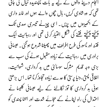
انجام دینے والوں کے لیے یہ بات ناپسندیدہ خیال کی جاتی
تھی کہ وہ شادی کریں، بال بچوں والے ہوں اور خانہ داری
کے بکھیڑوں میں پڑیں۔ اسی چیزنے تیسری صدی تک
پہنچتے پہنچتے فتنے کی شکل اختیار کر لی تھی اور رہبانیت ایک
فتنہ اور ناسور کی طرح اطراف میں پھیلنا شروع ہو گئی۔ عیسائی
برادری میں رہبانیت کے زیادہ مقبول ہونے کی سب سے
بڑی وجہ قدیم مشرک سوسائٹی میں بد کرداری، شہوانیت،
اخلاقی پستی، دنیا پرستی کا حد سے زیادہ تجاوز کرنا تھا۔ اس بڑھتی
ہوئی بد کرداری کا توڑ نکالنے کے لیے عیسائی کلیسا نے
اعتدال کی راہ اپنانے کے بجائے شدت اور انتہا پسندی کو