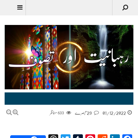
Urdu
رہبانیت اور تصوف Rehbaniyat or Tasawwuf
01/12/2022
29 تبصرے
633
مناظر