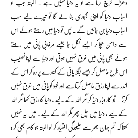
دھڑک خرچ کرتا ہے تو یہ دنیا نہیں ہے ۔ البتہ جب تو
اسبابِ دنیا کو اپنی مجبوری بنا لے گا تو تیرے لیے سب
اسباب دنیا بن جائیں گے ۔ پس تو دنیا میں رہتے ہوئے اس
سے دامن بچا کر ایسے نکل جا جیسے مرغابی پانی میں رہتے
ہوئے بھی پانی میں غرق نہیں ہوتی اور دنیا سے اپنا نصیب
اس طرح حاصل کر جیسے بگلا پانی کے کنارے پر رہ کر اس کے
اندر سے اپنا رزق حاصل کرتا ہے اور خود کو پانی میں غرق نہیں
کرتا ۔ تُو کاروبارِ دنیا کر مگر اللہ کے لیے ، دنیا کا رزق کھا مگر اللہ
کے لیے ، دنیا میں چل پھر مگر اللہ کے لیے۔ میں یہ نہیں
کہتا کہ تم جہان بھر سے علیحدگی اختیار کر لو البتہ جو کام بھی کرو