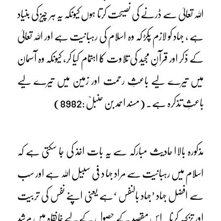
اللہ تعالیٰ سے ڈرنے کی نصیحت کرتا ہوں کیونکہ یہ ہر چیز کی بنیاد
ہے ، جہاد کو لازم پکڑ کہ وہ اسلام کی رہبانیت ہے اور اللہ تعالیٰ
کے ذکر اور قرآنِ مجید کی تلاوت کا اہتمام کیا کر، کیونکہ وہ آسمان
میں تیرے لیے باعثِ رحمت اور زمین میں تیرے لیے
باعثِ تذکرہ ہے۔ (مسند احمد بن حنبلؒ :8982)
مذکورہ بالاا حادیث مبارکہ سے یہ بات اخذ کی جا سکتی ہے کہ
اسلام میں رہبانیت سے مراد جہا د فی سبیل اللہ ہے اور سب
سے افضل جہاد ’جہاد بالنفس ‘ہے یعنی اپنے نفس کی تربیت
اور تزکیہ کرنا۔ اس مقصد کے حصول کے لیے خانقاہ میں مرشد