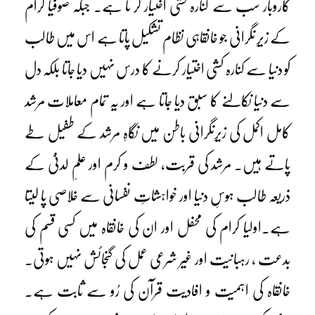
کاروبار سب سے کنارہ کشی اختیار کر تا ہے۔ جبکہ صوفیا کرام
کے زیرِ نگرانی جو خانقاہی نظام تشکیل پاتا ہے اس میں طالب
کو دنیا سے کنارہ کشی اختیار کرنے کا درس نہیں دیا جاتا بلکہ دل
سے دنیا نکالنے کا سبق دیا جاتا ہے اور یہ تمام معاملات مرشد
کامل اکمل کی زیرِنگرانی باطن میں نگاہِ مرشد کے طفیل طے
پاتے ہیں۔ مرشد کی قربت، لطف و کرم اور علمِ لدنیّ کے
ذریعہ طالب ہوسِ دنیا اور خواہشاتِ نفسانی سے خلاصی پا لیتا
ہے۔اولیا کرام کی محفل اور ان کی خانقاہ میں کسی قسم کی
بدعت ، رہبانیت اور غیر شرعی عمل کی گنجائش نہیں ہوتی۔
خانقاہ کی اہمیت و افادیت قرآن کی رُو سے ثابت ہے۔