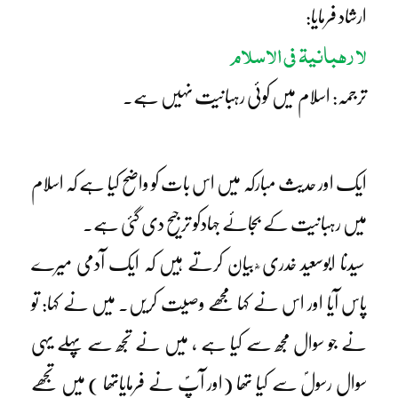
ارشاد فرمایا:
لا رہبانیۃ فی الاسلام
ترجمہ: اسلام میں کوئی رہبانیت نہیں ہے۔
ایک اور حدیث مبارکہ میں اس بات کو واضح کیا ہے کہ اسلام
میں رہبانیت کے بجائے جہادکو ترجیح دی گئی ہے۔
سیدنا ابوسعید خدری ؓ بیان کرتے ہیں کہ ایک آدمی میرے
پاس آیا اور اس نے کہا مجھے وصیت کریں۔ میں نے کہا: تو
نے جو سوال مجھ سے کیا ہے ، میں نے تجھ سے پہلے یہی
سوال رسولؐ سے کیا تھا (اور آپؐ نے فرمایاتھا ) میں تجھے