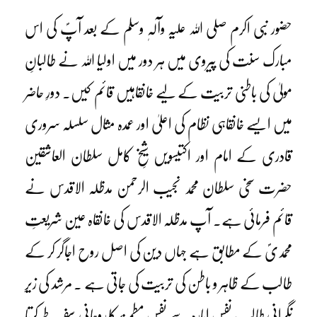
حضور نبی اکرم صلی اللہ علیہ وآلہٖ وسلم کے بعد آپؐ کی اس
مبارک سنت کی پیروی میں ہر دور میں اولیا اللہ نے طالبانِ
مولیٰ کی باطنی تربیت کے لیے خانقاہیں قائم کیں۔ دورِ حاضر
میں ایسے خانقاہی نظام کی اعلیٰ اور عمدہ مثال سلسلہ سروری
قادری کے امام اور اکتیسویں شیخِ کامل سلطان العاشقین
حضرت سخی سلطان محمد نجیب الرحمن مدظلہ الاقدس نے
قائم فرمائی ہے۔ آپ مدظلہ الاقدس کی خانقاہ عین شریعتِ
محمدیؐ کے مطابق ہے جہاں دین کی اصل روح اجاگر کر کے
طالب کے ظاہر و باطن کی تربیت کی جاتی ہے ۔ مرشد کی زیرِ
نگرانی طالب نفسِ امارہ سے نفسِ مطمنۂ کا روحانی سفرطے کرتا