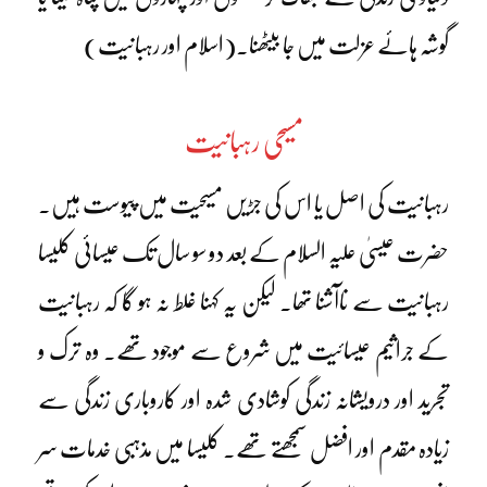
گوشہ ہائے عزلت میں جا بیٹھنا۔(اسلام اور رہبانیت)
مسیحی رہبانیت
رہبانیت کی اصل یا اس کی جڑیں مسیحیت میں پیوست ہیں۔
حضرت عیسیٰ علیہ السلام کے بعد دو سو سال تک عیسائی کلیسا
رہبانیت سے ناآشنا تھا۔ لیکن یہ کہنا غلط نہ ہو گا کہ رہبانیت
کے جراثیم عیسائیت میں شروع سے موجود تھے۔ وہ ترک و
تجرید اور درویشانہ زندگی کوشادی شدہ اور کاروباری زندگی سے
زیادہ مقدم اور افضل سمجھتے تھے۔ کلیسا میں مذہبی خدمات سر