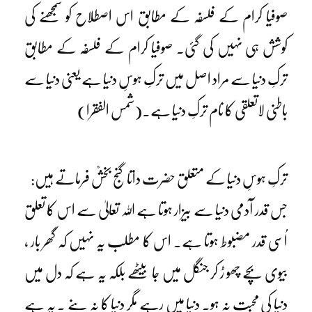
صوفیا کرام کے فلسفہ کے مطابق اس اصطلاح کو سمجھنے کی
کوشش ہی نہیں کی گئی۔ صوفیا کرام کے فلسفہ کے مطابق
ترکِ دنیا سے مراد اصل میں ترکِ ہوسِ دنیا ہے یعنی دنیا سے
باطنی لاتعلقی کا نام ترکِ دنیا ہے۔(شمس الفقرا)
ترکِ ہوسِ دنیا کے متعلق حضرت داتا گنج بخشؒ فرماتے ہیں:
جس قدر آدمی دنیا سے بیزار ہوتا ہے اللہ تعالیٰ سے اس کا تعلق
اُسی قدر مضبوط ہوتا ہے۔ اس کا مطلب یہ نہیں کہ گھر بار ،
بیوی بچے چھو ڑ کر جنگل میں جا بیٹھے بلکہ یہ ہے کہ دل میں
دنیا کی محبت نہ ہو۔ دنیا میں رہے مگر دنیا کا نہ بنے ۔ یہ ہے