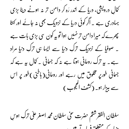
کمالِ درویشی، دریا کے اندر رَہ کر دامن تر نہ ہونے دینا بڑی
بہادری ہے ۔ اگر کوئی دریا کے نزدیک بھی نہ جائے اور کہتا
پھرے کہ میرا دامن تر نہیں ہوا تو یہ کون سی بڑی بات ہے
۔ صوفیا کے نزدیک ترکِ دنیا سے ایسا ہی ترکِ دنیا مراد
ہے۔ یہ ترک روحانی ہوتا ہے نہ کہ جسمانی ۔ کمال یہ ہے کہ
جسمانی طورپر مخلوق میں رہے اور روحانی(باطنی)طور پر اس
سے بیزار ہو۔ (کشف المحجوب)
سلطان الفقر ششم حضرت سخی سلطان محمد اصغر علیؒ ترکِ ہوسِ
دنیا کے متعلق فرماتے ہیں :