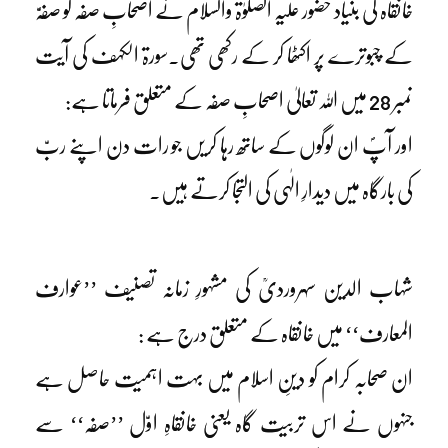
خانقاہ کی بنیاد حضور علیہ الصلوٰۃ والسلام نے اصحابِ صفہ کو صفہَّ
کے چبوترے پر اکٹھا کر کے رکھی تھی۔سورۃ الکہف کی آیت
نمبر 28 میں اللہ تعالیٰ اصحابِ صفہ کے متعلق فرماتا ہے:
اور آپؐ ان لوگوں کے ساتھ رہا کریں جو رات دن اپنے ربّ
کی بارگاہ میں دیدارِ الٰہی کی التجا کرتے ہیں۔
شہاب الدین سہروردیؒ کی مشہورِ زمانہ تصنیف ’’عوارف
المعارف‘‘ میں خانقاہ کے متعلق درج ہے :
ان صحابہ کرام کو دینِ اسلام میں بہت اہمیت حاصل ہے
جنہوں نے اس تربیت گاہ یعنی خانقاہِ اوّل ’’صفہ‘‘ سے