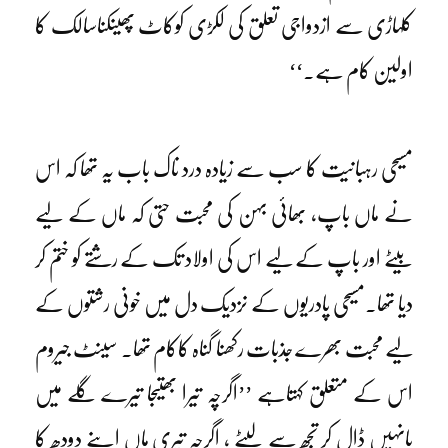
کلہاڑی سے ازدواجی تعلق کی لکڑی کوکاٹ پھینکناسالک کا
اولین کام ہے۔‘‘
مسیحی رہبانیت کا سب سے زیادہ درد ناک باب یہ تھا کہ اس
نے ماں باپ، بھائی بہن کی محبت حتی کہ ماں کے لیے
بیٹے اور باپ کے لیے اس کی اولاد تک کے رشتے کو ختم کر
دیا تھا۔مسیحی پادریوں کے نزدیک دل میں خونی رشتوں کے
لیے محبت بھرے جذبات رکھنا گناہ کاکام تھا۔ سینٹ جیروم
اس کے متعلق کہتاہے ’’اگرچہ تیرا بھتیجا تیرے گلے میں
بانہیں ڈال کر تجھ سے لپٹے ، اگرچہ تیری ماں اپنے دودھ کا