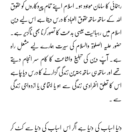
رہنمائی کا سامان موجود ہو۔ اسلام اپنے تمام پیروکاروں کو حقوق
اللہ کے ساتھ ساتھ حقوق العباد کا درس دیتا ہے اس لیے دینِ
اسلام میں رہبانیت جیسی بدعت کا تصور کرنا بھی ناگزیر ہے۔
حضور علیہ الصلوٰۃ والسلام کی سیرت ہمارے لیے مشعلِ راہ
ہے۔ آپؐ دین کی تبلیغ واشاعت کا کام سر انجام دیتے
تھے اور ساتھ ہی ساتھ بہترین زندگی گزارنے کا درس دیا چاہے
اس کا تعلق انفرادی زندگی سے ہو یا اجتماعی یا ازدواجی زندگی
سے ۔
دنیا اسباب کی دنیا ہے اگر اس اسباب کی دنیا سے کٹ کر