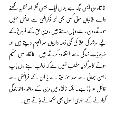
خانقاہ ہی ایسی جگہ ہے جہاں ایک جیسی فکر اور نظریہ رکھنے
والے طالبانِ مولیٰ کسی بھی لمحہ ذکرِالٰہی سے غافل نہیں
ہوتے، دن رات وہاں رہتے ہیں ، دینِ حق کے فروغ کے
لیے مرشد کی عطا کی گئی ذمہ داریاں سر انجام دیتے ہیں اور
ضروریاتِ زندگی سے استفادہ کرتے ہیں۔ خانقاہ میں مقیم
ہونے کا ہر گز یہ مطلب نہیں ہے کہ طالب اپنے ماں باپ
،بہن بھائی سے منہ موڑ لیتا ہے یا ان کے فرائض سے
غافل ہو جاتا ہے۔ بلکہ خانقاہ میں دین کے ساتھ ساتھ زندگی
گزارنے کے سنہری اصول بھی سکھائے جاتے ہیں۔