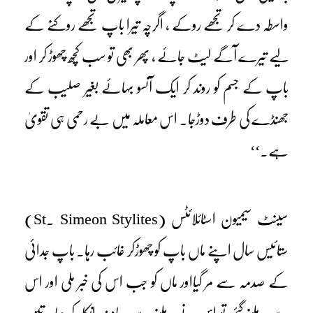
واسطہ دے کر تجھے روکے ، اگرچہ تیرا باپ تجھے روکنے کے
لیے تیرے آگے لیٹ جائے ، پھر بھی تو سب کچھ چھوڑ کر اور
باپ کے جسم کو روند کر ایک آنسو بہائے بغیر صلیب کے
جھنڈے کی طرف دوڑجا۔ اس معاملہ میں بے رحمی ہی تقویٰ
ہے۔‘‘
سینٹ سیمیون اسٹائلائٹس (St. Simeon Stylites)
ستائیس سال اپنے ماں باپ کو چھوڑکر غائب رہا۔ باپ جدائی
کے صدمہ سے مر گیااور ماں کو جب اس کی خبر ملی اور اس