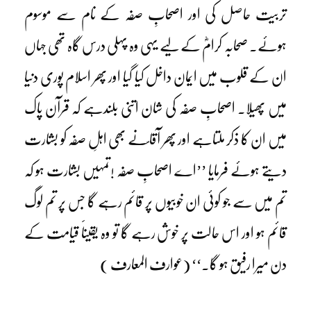
تربیت حاصل کی اور اصحابِ صفہ کے نام سے موسوم
ہوئے۔ صحابہ کرامؓ کے لیے یہی وہ پہلی درس گاہ تھی جہاں
ان کے قلوب میں ایمان داخل کیا گیا اور پھر اسلام پوری دنیا
میں پھیلا۔ اصحابِ صفہ کی شان اتنی بلندہے کہ قرآن پاک
میں ان کا ذکر ملتاہے اور پھر آقا ؐنے بھی اہلِ صفہ کو بشارت
دیتے ہوئے فرمایا ’’اے اصحابِ صفہ !تمہیں بشارت ہو کہ
تم میں سے جو کوئی ان خوبیوں پر قائم رہے گا جس پر تم لوگ
قائم ہو اور اس حالت پر خوش رہے گا تو وہ یقیناََ قیامت کے
دن میرا رفیق ہو گا۔‘‘ (عوارف المعارف )