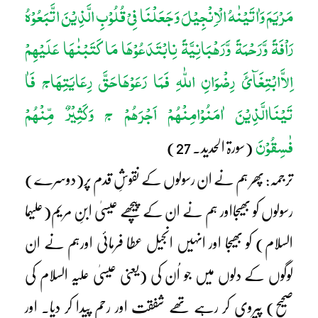
مَرْیَمَ وَاٰتَیْنٰہُ الْاِنْجِیْلَ وَجَعَلْنَا فِیْ قُلُوْبِ الَّذِیْنَ اتَّبَعُوْہُ
رَاْفَۃً وَّرَحْمَۃً وَّرَھْبَانِیَّۃً نِابْتَدَعُوْھَا مَا کَتَبْنٰھَا عَلَیْھِمْ
اِلاَّابْتِغَآئَ رِضْوَانِ اللّٰہِ فَمَا رَعَوْھَاحَقَّ رِعَایَتِھَاج فَاٰ
تَیْنَاالَّذِیْنَ اٰمَنُوْامِنْھُمْ اَجْرَھُمْ ج وَکَثِیْرٌ مِّنْھُمْ
فٰسِقُوْنَ
(سورۃ الحدید۔ 27)
ترجمہ: پھر ہم نے ان رسولوں کے نقوشِ قدم پر(دوسرے)
رسولوں کو بھیجااور ہم نے ان کے پیچھے عیسیٰ ابنِ مریم(علیہما
السلام) کو بھیجا اور انہیں انجیل عطا فرمائی اورہم نے ان
لوگوں کے دلوں میں جو اُن کی (یعنی عیسیٰ علیہ السلام کی
صحیح) پیروی کر رہے تھے شفقت اور رحم پیدا کر دیا۔ اور