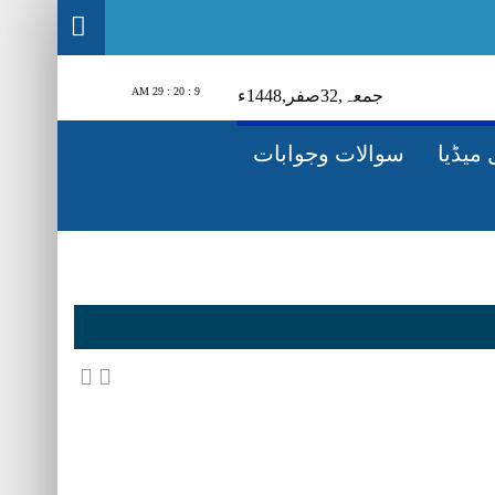
9 : 20 : 31 AM
1448ء
صفر‬,
23
جمعہ‬‮,
میڈیا
سوالات وجوابات