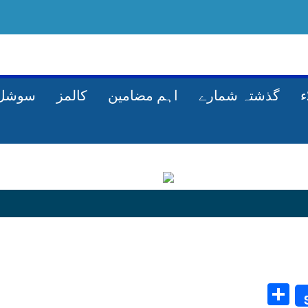
گذشتہ شمارے
اہم مضامین
کالمز
سوشل 
Share