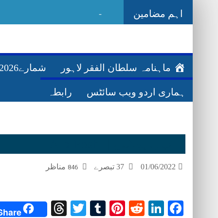
اہم مضامین
_
Ghazwa
ماہنامہ سلطان الفقر لاہور
شمارے2026ء
ہماری اردو ویب سائٹس
رابطہ
عیب پوشی | Aib Poshi
مناظر
37 تبصرے
01/06/2022
846
Threads
Twitter
Tumblr
Pinterest
Reddit
LinkedIn
Facebook
Share